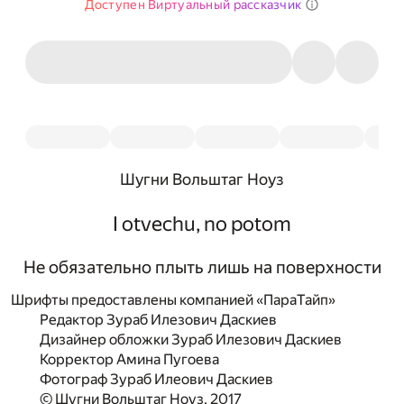
Доступен Виртуальный рассказчик
Шугни Вольштаг Ноуз
I otvechu, no potom
Не обязательно плыть лишь на поверхности
Шрифты предоставлены компанией «ПараТайп»
Редактор Зураб Илезович Даскиев
Дизайнер обложки Зураб Илезович Даскиев
Корректор Амина Пугоева
Фотограф Зураб Илеович Даскиев
© Шугни Вольштаг Ноуз, 2017