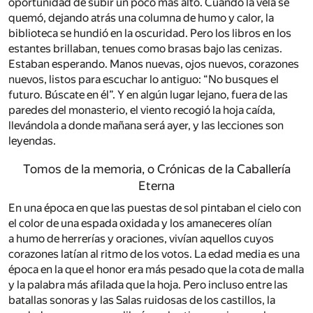
oportunidad de subir un poco más alto. Cuando la vela se
quemó, dejando atrás una columna de humo y calor, la
biblioteca se hundió en la oscuridad. Pero los libros en los
estantes brillaban, tenues como brasas bajo las cenizas.
Estaban esperando. Manos nuevas, ojos nuevos, corazones
nuevos, listos para escuchar lo antiguo: “No busques el
futuro. Búscate en él”. Y en algún lugar lejano, fuera de las
paredes del monasterio, el viento recogió la hoja caída,
llevándola a donde mañana será ayer, y las lecciones son
leyendas.
Tomos de la memoria, o Crónicas de la Caballería
Eterna
En una época en que las puestas de sol pintaban el cielo con
el color de una espada oxidada y los amaneceres olían
a humo de herrerías y oraciones, vivían aquellos cuyos
corazones latían al ritmo de los votos. La edad media es una
época en la que el honor era más pesado que la cota de malla
y la palabra más afilada que la hoja. Pero incluso entre las
batallas sonoras y las Salas ruidosas de los castillos, la