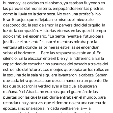
humano y las caídas en el abismo, ya estaban fluyendo en
las paredes del monasterio, empapándose en las piedras
como la lluvia en la tierra seca. No eran una profecía. No.
Eran Espejos que reflejaban lo mismo: el miedo a lo
desconocido, la sed de amor, la perversidad del orgullo, la
luz de la compasión. Historias eternas en las que el tiempo
solo cambia el escenario. “La gente inventa el futuro para
justificar el presente”, susurró mientras miraba por la
ventana alta donde las primeras estrellas se encendían
sobre el horizonte. — Pero las respuestas están aquí. En
silencio. En la elección entre el bien y la indiferencia. En la
capacidad de escuchar los susurros del pasado a través del
estruendo del futuro”. Los monjes que copiaron los rollos en
la esquina de la sala ni siquiera levantaron la cabeza. Sabían
que cada letra que sacaban de sus manos era un puente. De
los que buscaron la verdad ayer a los que la buscarán
mañana. Y el Abad… no era más que el guardián de las
puertas por las que la sabiduría entraba en el mundo, para
recordar una y otra vez que el tiempo no era una cadena de
épocas, sino una espiral. Y cada vuelta en ella — la