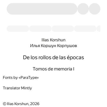
Ilias Korshun
Илья Коршун Корпушов
De los rollos de las épocas
Tomos de memoria I
Fonts by «ParaType»
Translator
Mintly
© Ilias Korshun, 2026