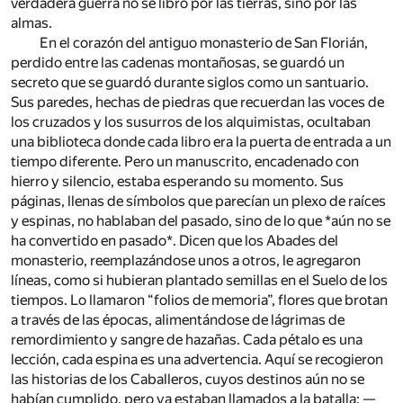
verdadera guerra no se libró por las tierras, sino por las
almas.
En el corazón del antiguo monasterio de San Florián,
perdido entre las cadenas montañosas, se guardó un
secreto que se guardó durante siglos como un santuario.
Sus paredes, hechas de piedras que recuerdan las voces de
los cruzados y los susurros de los alquimistas, ocultaban
una biblioteca donde cada libro era la puerta de entrada a un
tiempo diferente. Pero un manuscrito, encadenado con
hierro y silencio, estaba esperando su momento. Sus
páginas, llenas de símbolos que parecían un plexo de raíces
y espinas, no hablaban del pasado, sino de lo que *aún no se
ha convertido en pasado*. Dicen que los Abades del
monasterio, reemplazándose unos a otros, le agregaron
líneas, como si hubieran plantado semillas en el Suelo de los
tiempos. Lo llamaron “folios de memoria”, flores que brotan
a través de las épocas, alimentándose de lágrimas de
remordimiento y sangre de hazañas. Cada pétalo es una
lección, cada espina es una advertencia. Aquí se recogieron
las historias de los Caballeros, cuyos destinos aún no se
habían cumplido, pero ya estaban llamados a la batalla: —