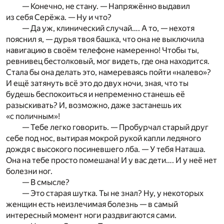
— Конечно, не стану. — Напряжённо выдавил
из себя Серёжа. — Ну и что?
— Да уж, клинический случай…. А то, — нехотя
пояснил я, — дурья твоя башка, что она не выключила
навигацию в своём телефоне намеренно! Чтобы ты,
ревнивец бестолковый, мог видеть, где она находится.
Стала бы она делать это, намереваясь пойти «налево»?
И ещё затянуть всё это до двух ночи, зная, что ты
будешь беспокоиться и непременно станешь её
разыскивать? И, возможно, даже застанешь их
«с поличным»!
— Тебе легко говорить. — Пробурчал старый друг
себе под нос, вытирая мокрой рукой капли ледяного
дождя с высокого посиневшего лба. — У тебя Наташа.
Она на тебе просто помешана! И у вас дети…. И у неё нет
болезни ног.
— В смысле?
— Это старая шутка. Ты не знал? Ну, у некоторых
женщин есть неизлечимая болезнь — в самый
интересный момент ноги раздвигаются сами.