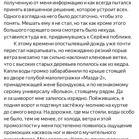
полученную от меня информацию и как всегда пытался
принять взвешенное решение, которое устроит всех.
Одного взгляда на него было достаточно, чтобы это
понять. Мешать ему я не стал, но так как кроме этого
большого горящего окна смотреть было некуда,
уставился туда же, придвинувшись к Серёже поближе.
К этому времени опостылевший дождь уже почти
перестал накрапывать, но неожиданно резкий порыв
ветра внезапно так сильно наклонил кленовые ветви,
что с высоких старых деревьев полилось как из ведра.
Капли воды громко забарабанили по крыше стоящей
во дворе голубой малолитражки «Мазда-2»,
принадлежащей жене Брондукова, и по незнакомому
серому универсалу «Вольво», стоящему рядом. Да
и за шиворот мне залилось изрядно. Поёжившись, я
поднял ворот и подтянул застёжку-молнию на куртке
до самого верха. На дорожке, где мы стояли, воды особо
не было, тем не менее, от холода, ветра и этой
промозглости у меня постепенно появилось ощущение
промокших насквозь ног и явного мучительного