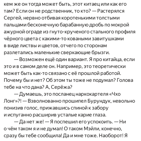
кем же он тогда может быть, этот китаец или как его
там? Если он не родственник, то кто? — Растерялся
Сергей, нервно отбивая коротенькими толстыми
пальцами бесконечную барабанную дробь по мокрой
ажурной ограде из гнуто-крученого стального профиля
чёрного цвета с какими-то коваными завитушками
в виде листвы и цветов, отчего по сторонам
разлетались маленькие сверкающие брызги.
— Возможен ещё один вариант. Я про китайца, если
это и в самом деле он. Например, это теоретически
может быть как-то связано с её прошлой работой.
Почему бы и нет? Об этом ты тоже не подумал? Голова
тебе на что дана? А, Серёжа?
— Думаешь, это посланец наркокартеля «Чхо
Лонг»?! — Взволнованно прошипел Бурундук, невольно
понизив голос, прижавшись спиной к забору
и испуганно расширив усталые карие глаза.
— Да нет же! — Я поспешил его успокоить. — Ни
о чём таком я и не думал! О таком Мэйли, конечно,
сразу бы тебе сообщила! Да и мне тоже. Наоборот! Я