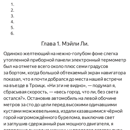
Глава 1. Мэйли Ли.
Одиноко желтеющий на нежно-голубом фоне слегка
утопленной приборной панели электронный термометр
был на отметке всего около плюс семи градусов
за бортом, когда большой обтекаемый экран навигатора
показал, что я почти добрался до места нашей встречи
на въезде в Троицк. «Ни зги не видно», — подумал я,
сбрасывая скорость, — «весь город, что ли, без света
остался?». Остановив автомобиль на левой обочине
метров за сто до цели перед высокими одичавшими
кустами можжевельника, издали казавшимися чёрной
горой нагромождённого бурелома, выключив свет
и заглушив сдержанный рык мощного двигателя, я