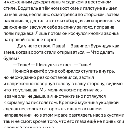
и ухоженным декоративным садиком в восточном
стиле. Водитель в тёмном костюме и галстуке вышел
из машины, неспешно осмотрелся по сторонам, затем
наклонился, достал что-то из «бардачка» и привычным
движением засунул себе за спину за пояс, поправив
полы пиджака. Лишь потом он коснулся кнопки звонка
на правой колонне ворот.
— Да у него ствол, Паша! — Зашипел Бурундук как
змея, когда ворота стали открываться. — Что делать
будем?
— Тише! — Шикнул я в ответ. — Тише!
Ночной визитёр уже собирался ступить внутрь,
но неожиданно резко остановился, застыл
и напряжённо повернул голову в нашу сторону, видимо
что-то услышав. Мы молниеносно пригнулись
и замерли, не дыша, а я инстинктивно потянулся
к карману за пистолетом. Крепкий мужчина украдкой
сделал несколько осторожных шагов в нашем
направлении, но в этом мраке разглядеть нас за кустами
так и не смог: кроме того, что его глаза ещё не привыкли
к полной темноте, на на