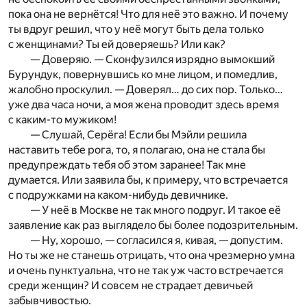
пока она не вернётся! Что для неё это важно. И почему
ты вдруг решил, что у неё могут быть дела только
с женщинами? Ты ей доверяешь? Или как?
— Доверяю. — Сконфузился изрядно вымокший
Бурундук, повернувшись ко мне лицом, и помедлив,
жалобно проскулил. — Доверял… до сих пор. Только…
уже два часа ночи, а моя жена проводит здесь время
с каким-то мужиком!
— Слушай, Серёга! Если бы Мэйли решила
наставить тебе рога, то, я полагаю, она не стала бы
предупреждать тебя об этом заранее! Так мне
думается. Или заявила бы, к примеру, что встречается
с подружками на каком-нибудь девичнике.
— У неё в Москве не так много подруг. И такое её
заявление как раз выглядело бы более подозрительным.
— Ну, хорошо, — согласился я, кивая, — допустим.
Но ты же не станешь отрицать, что она чрезмерно умна
и очень пунктуальна, что не так уж часто встречается
среди женщин? И совсем не страдает девичьей
забывчивостью.