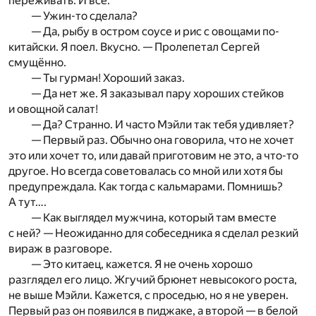
переживать. И всё.
— Ужин-то сделала?
— Да, рыбу в остром соусе и рис с овощами по-
китайски. Я поел. Вкусно. — Пролепетал Сергей
смущённо.
— Ты гурман! Хороший заказ.
— Да нет же. Я заказывал пару хороших стейков
и овощной салат!
— Да? Странно. И часто Мэйли так тебя удивляет?
— Первый раз. Обычно она говорила, что не хочет
это или хочет то, или давай приготовим не это, а что-то
другое. Но всегда советовалась со мной или хотя бы
предупреждала. Как тогда с кальмарами. Помнишь?
А тут….
— Как выглядел мужчина, который там вместе
с ней? — Неожиданно для собеседника я сделал резкий
вираж в разговоре.
— Это китаец, кажется. Я не очень хорошо
разглядел его лицо. Жгучий брюнет невысокого роста,
не выше Мэйли. Кажется, с проседью, но я не уверен.
Первый раз он появился в пиджаке, а второй — в белой