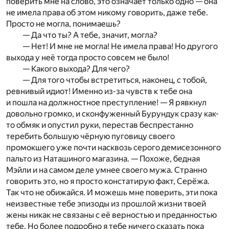
поверить мне на слово, это означает только одно — она
не имела права об этом никому говорить, даже тебе.
Просто не могла, понимаешь?
— Да что ты? А тебе, значит, могла?
— Нет! И мне не могла! Не имела права! Но другого
выхода у неё тогда просто совсем не было!
— Какого выхода? Для чего?
— Для того чтобы встретиться, наконец, с тобой,
ревнивый идиот! Именно из-за чувств к тебе она
и пошла на должностное преступление! — Я рявкнул
довольно громко, и сконфуженный Бурундук сразу как-
то обмяк и опустил руки, перестав беспрестанно
теребить большую чёрную пуговицу своего
промокшего уже почти насквозь серого демисезонного
пальто из Наташиного магазина. — Похоже, бедная
Мэйли и на самом деле умнее своего мужа. Странно
говорить это, но я просто констатирую факт, Серёжа.
Так что не обижайся. И можешь мне поверить, эти пока
неизвестные тебе эпизоды из прошлой жизни твоей
жены никак не связаны с её верностью и преданностью
тебе. Но более подробно я тебе ничего сказать пока