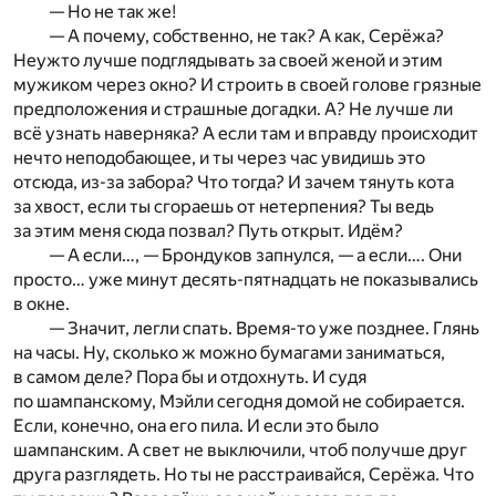
— Но не так же!
— А почему, собственно, не так? А как, Серёжа?
Неужто лучше подглядывать за своей женой и этим
мужиком через окно? И строить в своей голове грязные
предположения и страшные догадки. А? Не лучше ли
всё узнать наверняка? А если там и вправду происходит
нечто неподобающее, и ты через час увидишь это
отсюда, из-за забора? Что тогда? И зачем тянуть кота
за хвост, если ты сгораешь от нетерпения? Ты ведь
за этим меня сюда позвал? Путь открыт. Идём?
— А если…, — Брондуков запнулся, — а если…. Они
просто… уже минут десять-пятнадцать не показывались
в окне.
— Значит, легли спать. Время-то уже позднее. Глянь
на часы. Ну, сколько ж можно бумагами заниматься,
в самом деле? Пора бы и отдохнуть. И судя
по шампанскому, Мэйли сегодня домой не собирается.
Если, конечно, она его пила. И если это было
шампанским. А свет не выключили, чтоб получше друг
друга разглядеть. Но ты не расстраивайся, Серёжа. Что