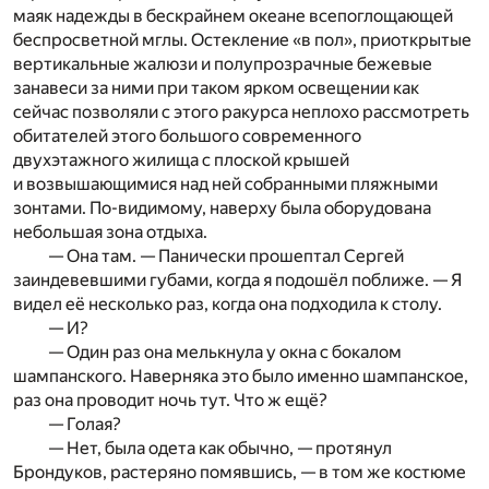
маяк надежды в бескрайнем океане всепоглощающей
беспросветной мглы. Остекление «в пол», приоткрытые
вертикальные жалюзи и полупрозрачные бежевые
занавеси за ними при таком ярком освещении как
сейчас позволяли с этого ракурса неплохо рассмотреть
обитателей этого большого современного
двухэтажного жилища с плоской крышей
и возвышающимися над ней собранными пляжными
зонтами. По-видимому, наверху была оборудована
небольшая зона отдыха.
— Она там. — Панически прошептал Сергей
заиндевевшими губами, когда я подошёл поближе. — Я
видел её несколько раз, когда она подходила к столу.
— И?
— Один раз она мелькнула у окна с бокалом
шампанского. Наверняка это было именно шампанское,
раз она проводит ночь тут. Что ж ещё?
— Голая?
— Нет, была одета как обычно, — протянул
Брондуков, растеряно помявшись, — в том же костюме