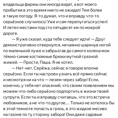
владельца фирмы они иногда видят, а вот моего
прибытия в это время никто не ожидал! Тем более
в такую погоду. Я-то думал, что и вправду что-то
серьёзное случилось! Уже и сам перепугаться успел!
И летел местами под сто пятьдесят км по мокрой
дороге.
— Я уже сказал, куда тебе следует идти! — Друг
демонстративно отвернулся, нечаянно шаркнув ногой
по маленькой луже и забрызгав до самого колена мои
тёмно-синие костюмные брюки мутной грязной
жижей. — Прости, Паша. Я не хотел.
— Нет-нет, Серёжа, сейчас я говорю вполне
серьёзно. Если ты настроен узнать всё прямо сейчас
и несмотря ни на что — лезем через забор! Если,
конечно, у тебя нет опасений, что своим появлением мы
можем что-либо серьёзно подпортить в жизни твоей
супруги. Если ты и вправду считаешь, что это встреча
любовников, а не что-то другое…. Только не хотелось бы
в этой темноте попасть в грязь, в это жидкое месиво
на газоне по ту сторону забора! Они даже садовые