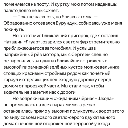
поменяемся на посту. И куртку мою потом наденешь:
пальто долго не высохнет.
— Пока не насквозь, но близко к тому! —
Обрадованно отозвался Бурундук, собираясь уже меня
покинуть.
Но в этот миг ближайший пригорок, где я оставил
Наташин «Ягуар», озарился светом фар стремительно
приближающегося автомобиля. И услышав
напряжённый рёв мотора, мы с Сергеем спешно
ретировались за один из ближайших стриженых
высокой пирамидкой зелёных кустов можжевельника,
стоящих красивым стройным рядом как почётный
караул и отделяющих пешеходную дорожку перед
домом от проезжей части. Мы стали так, чтобы
водитель не заметил нас с дороги.
Но вопреки нашим ожиданиям чёрная «Шкода»
не промчалась на всех парах мимо, а резко
остановилась прямо у высоких полукруглых ворот этого
по виду совсем нового светло-серого двухэтажного
дома с небольшой огороженной террасой у входа