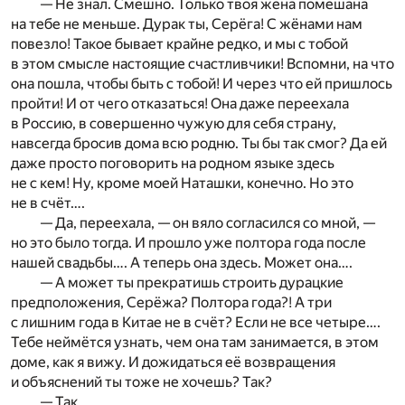
— Не знал. Смешно. Только твоя жена помешана
на тебе не меньше. Дурак ты, Серёга! С жёнами нам
повезло! Такое бывает крайне редко, и мы с тобой
в этом смысле настоящие счастливчики! Вспомни, на что
она пошла, чтобы быть с тобой! И через что ей пришлось
пройти! И от чего отказаться! Она даже переехала
в Россию, в совершенно чужую для себя страну,
навсегда бросив дома всю родню. Ты бы так смог? Да ей
даже просто поговорить на родном языке здесь
не с кем! Ну, кроме моей Наташки, конечно. Но это
не в счёт….
— Да, переехала, — он вяло согласился со мной, —
но это было тогда. И прошло уже полтора года после
нашей свадьбы…. А теперь она здесь. Может она….
— А может ты прекратишь строить дурацкие
предположения, Серёжа? Полтора года?! А три
с лишним года в Китае не в счёт? Если не все четыре….
Тебе неймётся узнать, чем она там занимается, в этом
доме, как я вижу. И дожидаться её возвращения
и объяснений ты тоже не хочешь? Так?
— Так.