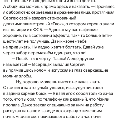
ты теряешь? Разведёшься с ней и всего дел-то.
А обидчика можешь прямо здесь и наказать. — Произнёс
я с абсолютно серьёзным выражением лица, протягивая
Сергею свой незарегистрированный
девятимиллиметровый «Глок», о котором хорошо знали
и в полиции и в ФСБ. — Адвокаты у нас на фирме
хорошие, ты в состоянии аффекта, так что больше пяти-
шести лет не получишь. Да и к «зоне» тебе
не привыкать. Ну ладно, хватит болтать. Давай уже
через забор перемахнём один раз, что ли!
— Пошёл ты к чёрту, Пашка! А ещё другом
называется! — В сердцах выпалил Сергей,
выпрямившись колом и испуская из глаз сверкающие
молнии злобы.
— Ну, хорошо, можешь никого не наказывать. —
Ответил я на это, улыбнувшись, и засунул пистолет
в задний карман брюк. — Я взял его с собой только из-за
того, что ты орал по телефону как резаный, что Мэйли
пропала. Даже заехал специально за ним на работу,
распугав на нашем заводе всю охрану этим своим
ночным визитом: покидающего работу в час ночи