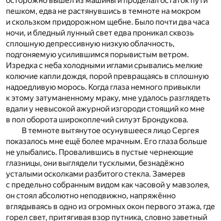
осторожно вышел из машины и проделал остаток пути
пешком, едва не растянувшись в темноте на мокром
и скользком придорожном щебне. Было почти два часа
ночи, и бледный лунный свет едва проникал сквозь
сплошную депрессивную низкую облачность,
подгоняемую усилившимся порывистым ветром.
Изредка с неба холодными иглами срывались мелкие
колючие капли дождя, порой превращаясь в сплошную
надоедливую морось. Когда глаза немного привыкли
к этому затуманенному мраку, мне удалось разглядеть
вдали у невысокой ажурной изгороди стоящий ко мне
в пол оборота широкоплечий силуэт Брондукова.
В темноте вытянутое осунувшееся лицо Сергея
показалось мне ещё более мрачным. Его глаза больше
не улыбались. Провалившись в пустые чернеющие
глазницы, они выглядели тусклыми, безнадёжно
усталыми осколками разбитого стекла. Замерев
с предельно собранным видом как часовой у мавзолея,
он стоял абсолютно неподвижно, напряжённо
вглядываясь в одно из огромных окон первого этажа, где
горел свет, притягивая взор путника, словно заветный