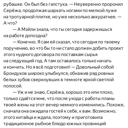
рубашке. Он был без галстука. — Неуверенно проронил
Серёжа, продолжая шаркать ногами по мелкой луже
на тротуарной плитке, но уже несколько аккуратнее. —
А что?
— А Мэйли знала, что ты сегодня задержишься
на работе допоздна?
— Конечно. Я сам ей сказал, что сегодня по твоему
поручению, во что бы то ни стало должен добить проект
этого нудного договора по поставкам сырья
на следующий год. А там оставалось только начать
и кончить. Но я всё подготовил! — Довольный собой
Брондуков широко улыбнулся, обнажив ряд ровных
белых зубов сверкнувших в темноте яркой светлой
полосой.
— Уж и не знаю, Серёжа, хорошо это или плохо,
только сдаётся мне, что после ухода с работы планы
твоей жены на этот вечер немного изменились. Похоже,
сначала она ожидала гостей к себе, к вам. Возможно,
этого китайца и ждала, поэтому и приготовила
традиционное рыбное блюдо южных провинций