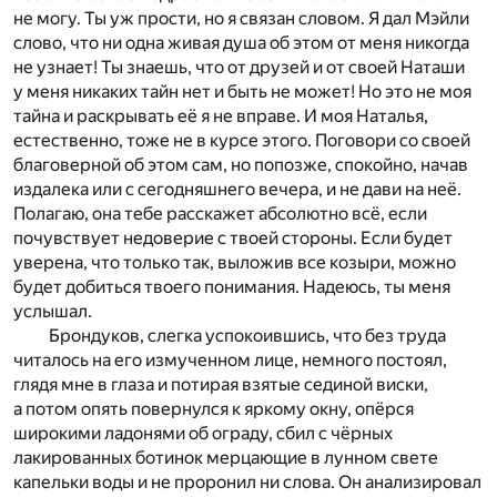
не могу. Ты уж прости, но я связан словом. Я дал Мэйли
слово, что ни одна живая душа об этом от меня никогда
не узнает! Ты знаешь, что от друзей и от своей Наташи
у меня никаких тайн нет и быть не может! Но это не моя
тайна и раскрывать её я не вправе. И моя Наталья,
естественно, тоже не в курсе этого. Поговори со своей
благоверной об этом сам, но попозже, спокойно, начав
издалека или с сегодняшнего вечера, и не дави на неё.
Полагаю, она тебе расскажет абсолютно всё, если
почувствует недоверие с твоей стороны. Если будет
уверена, что только так, выложив все козыри, можно
будет добиться твоего понимания. Надеюсь, ты меня
услышал.
Брондуков, слегка успокоившись, что без труда
читалось на его измученном лице, немного постоял,
глядя мне в глаза и потирая взятые сединой виски,
а потом опять повернулся к яркому окну, опёрся
широкими ладонями об ограду, сбил с чёрных
лакированных ботинок мерцающие в лунном свете
капельки воды и не проронил ни слова. Он анализировал