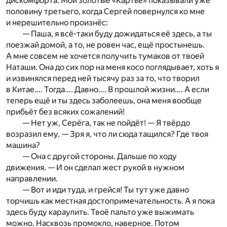
дискомфорта. Мои золотые «Картье» показывали уже
половину третьего, когда Сергей повернулся ко мне
и нерешительно произнёс:
— Паша, я всё-таки буду дожидаться её здесь, а ты
поезжай домой, а то, не ровен час, ещё простынешь.
А мне совсем не хочется получить тумаков от твоей
Наташи. Она до сих пор на меня косо поглядывает, хоть я
и извинялся перед ней тысячу раз за то, что творил
в Китае…. Тогда…. Давно…. В прошлой жизни…. А если
теперь ещё и ты здесь заболеешь, она меня вообще
прибьёт без всяких сожалений!
— Нет уж, Серёга, так не пойдёт! — Я твёрдо
возразил ему. — Зря я, что ли сюда тащился? Где твоя
машина?
— Она с другой стороны. Дальше по ходу
движения. — И он сделал жест рукой в нужном
направлении.
— Вот и иди туда, и грейся! Ты тут уже давно
торчишь как местная достопримечательность. А я пока
здесь буду караулить. Твоё пальто уже выжимать
можно. Насквозь промокло, наверное. Потом