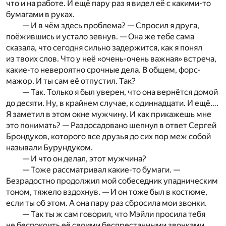
что и на работе. И ещё пару раз я видел её с какими-то
бумагами в руках.
— И в чём здесь проблема? — Спросил я друга,
поёжившись и устало зевнув. — Она же тебе сама
сказала, что сегодня сильно задержится, как я понял
из твоих слов. Что у неё «очень-очень важная» встреча,
какие-то невероятно срочные дела. В общем, форс-
мажор. И ты сам её отпустил. Так?
— Так. Только я был уверен, что она вернётся домой
до десяти. Ну, в крайнем случае, к одиннадцати. И ещё….
Я заметил в этом окне мужчину. И как прикажешь мне
это понимать? — Раздосадовано шепнул в ответ Сергей
Брондуков, которого все друзья до сих пор меж собой
называли Бурундуком.
— И что он делал, этот мужчина?
— Тоже рассматривал какие-то бумаги. —
Безрадостно продолжил мой собеседник упадническим
тоном, тяжело вздохнув. — И он тоже был в костюме,
если ты об этом. А она пару раз сбросила мои звонки.
— Так ты ж сам говорил, что Мэйли просила тебя
не беспокоить её своими беспрестанными звонками,