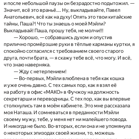
и после небольшой паузы он безрадостно подытожил. —
Значит, всё это враньё…. Ну, выкладывайте, Павел
Анатольевич, всё как на духу! Опять это твои китайские
тайны, Паша?! Что ты знаешь о моей Мэйли?
Выкладывай! Паша, прошу тебя, не молчи!!!
— Хорошо, — собравшись духом и опустив
прилично промёрзшие руки в тёплые карманы куртки, я
спокойно согласился с требованием своего старого
друга, почти брата, — я скажу тебе всё, что могу. И всё,
что знаю наверняка.
— Жду с нетерпением!
— Во-первых, Мэйли влюблена в тебя как кошка
и уже очень давно. С тех самых пор, как я взял её
на работу в офис «МАКО» в Фучжоу на должность
секретарши и переводчицы. С тех пор, как вы впервые
столкнулись там в моём кабинете. Это мне рассказала
моя Наташа. И сомневаться в преданности Мэйли
своему мужу, тебе, у меня нет ни малейшего повода.
И никогда не было. Во-вторых, если она и не упомянула
о некоторых эпизодах своей жизни, то, можешь