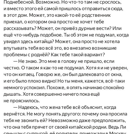
Поднебесной. Возможно. Но что-то там не срослось,
и вместо этого ей самой пришлось отправиться сюда,
в этот дом. Может, это какой-то её родственник
приехал, о котором она просто не хочет тебе
рассказывать? Может, он привёз дурные вести? Или
ещё что-нибудь подобное. Ты об этом не подумал, когда
увидел здесь китайца? Может, она просто не хотела
впутывать тебя во всё это, во внезапно возникшие
проблемы с роднёй? Как тебе такой вариант?
— Не знаю. Это мне в голову не пришло, если
честно. О таком я как-то не подумал. Хотя я и не уверен,
что он китаец. Говорю же, он был далековато от окна,
и его было плохо видно! Но ты меня, кажется, всё-таки
немного успокоил. Похоже, я опять начинаю спокойно
дышать. Хотя совершенно ничего пока ещё
не прояснилось.
— Надеюсь, что жена тебе всё объяснит, когда
вернётся. Не могу понять другого: почему она просила
тебя не звонить ей? Невозможно даже предположить,
что она тебя прячет от своей китайской родни. Ведь Ли
сяньшэн с супругой, её родители, приезжали в Москву