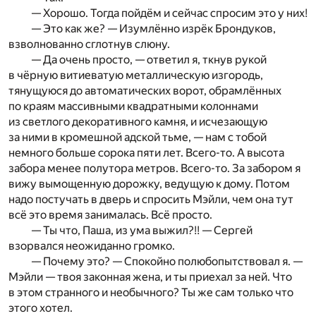
— Хорошо. Тогда пойдём и сейчас спросим это у них!
— Это как же? — Изумлённо изрёк Брондуков,
взволнованно сглотнув слюну.
— Да очень просто, — ответил я, ткнув рукой
в чёрную витиеватую металлическую изгородь,
тянущуюся до автоматических ворот, обрамлённых
по краям массивными квадратными колоннами
из светлого декоративного камня, и исчезающую
за ними в кромешной адской тьме, — нам с тобой
немного больше сорока пяти лет. Всего-то. А высота
забора менее полутора метров. Всего-то. За забором я
вижу вымощенную дорожку, ведущую к дому. Потом
надо постучать в дверь и спросить Мэйли, чем она тут
всё это время занималась. Всё просто.
— Ты что, Паша, из ума выжил?!! — Сергей
взорвался неожиданно громко.
— Почему это? — Спокойно полюбопытствовал я. —
Мэйли — твоя законная жена, и ты приехал за ней. Что
в этом странного и необычного? Ты же сам только что
этого хотел.