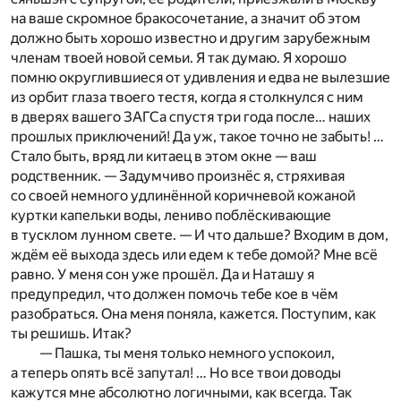
на ваше скромное бракосочетание, а значит об этом
должно быть хорошо известно и другим зарубежным
членам твоей новой семьи. Я так думаю. Я хорошо
помню округлившиеся от удивления и едва не вылезшие
из орбит глаза твоего тестя, когда я столкнулся с ним
в дверях вашего ЗАГСа спустя три года после… наших
прошлых приключений! Да уж, такое точно не забыть! …
Стало быть, вряд ли китаец в этом окне — ваш
родственник. — Задумчиво произнёс я, стряхивая
со своей немного удлинённой коричневой кожаной
куртки капельки воды, лениво поблёскивающие
в тусклом лунном свете. — И что дальше? Входим в дом,
ждём её выхода здесь или едем к тебе домой? Мне всё
равно. У меня сон уже прошёл. Да и Наташу я
предупредил, что должен помочь тебе кое в чём
разобраться. Она меня поняла, кажется. Поступим, как
ты решишь. Итак?
— Пашка, ты меня только немного успокоил,
а теперь опять всё запутал! … Но все твои доводы
кажутся мне абсолютно логичными, как всегда. Так