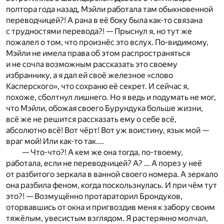
полтора года назад, Мэйли работала там обыкновенной
переводчицей?! А рана в её боку была как-то связана
с трудностями перевода?! — Прыснул я, но тут же
пожалел о том, что произнёс это вслух. По-видимому,
Мэйли не имела права об этом распространяться
и не сочла возможным рассказать это своему
избраннику, а я дал ей своё железное «слово
Касперского», что сохраню её секрет. И сейчас я,
похоже, сболтнул лишнего. Но я ведь и подумать не мог,
что Мэйли, обожая своего Бурундука больше жизни,
всё же не решится рассказать ему о себе всё,
абсолютно всё! Вот чёрт! Вот уж воистину, язык мой —
враг мой! Или как-то так….
— Что-что?! А кем же она тогда, по-твоему,
работала, если не переводчицей? А? … А порез у неё
от разбитого зеркала в ванной своего номера. А зеркало
она разбила феном, когда поскользнулась. И при чём тут
это?! — Возмущённо протараторил Брондуков,
оторвавшись от окна и пригвоздив меня к забору своим
тяжёлым, увесистым взглядом. Я растерянно молчал,