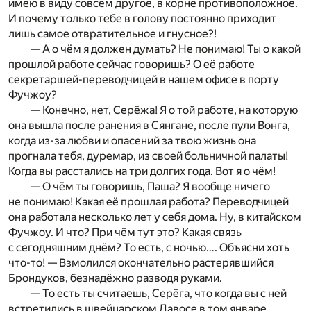
имею в виду совсем другое, в корне противоположное.
И почему только тебе в голову постоянно приходит
лишь самое отвратительное и гнусное?!
— А о чём я должен думать? Не понимаю! Ты о какой
прошлой работе сейчас говоришь? О её работе
секретаршей-переводчицей в нашем офисе в порту
Фучжоу?
— Конечно, нет, Серёжа! Я о той работе, на которую
она вышла после ранения в Сянгане, после пули Вонга,
когда из-за любви и опасений за твою жизнь она
прогнала тебя, дуремар, из своей больничной палаты!
Когда вы расстались на три долгих года. Вот я о чём!
— О чём ты говоришь, Паша? Я вообще ничего
не понимаю! Какая её прошлая работа? Переводчицей
она работала несколько лет у себя дома. Ну, в китайском
Фучжоу. И что? При чём тут это? Какая связь
с сегодняшним днём? То есть, с ночью…. Объясни хоть
что-то! — Взмолился окончательно растерявшийся
Брондуков, безнадёжно разводя руками.
— То есть ты считаешь, Серёга, что когда вы с ней
встретились в швейцарском Давосе в том январе