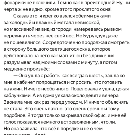
фонарики не включили. Темно как в преисподней! Ну, ни
черта ж не видно, кроме этого проклятого окна!
Сказав это, я крепко взялся обеими руками
за холодный и влажный металл невысокой,
но массивной на вид изгороди, намереваясь рывком
перекинуть через неё свой вес. Но Бурундук даже
не пошевелился. Сосредоточенно продолжая смотреть
в сторону большого светящегося окна, которое
действовало на него как магнит, он без движения
раздумывал над моими словами с минуту, а потом
медленно произнёс:
— Она ушла с работы как всегда в шесть, зашла ко
мне в кабинет попрощаться и спросить, что готовить
на ужин. Ничего необычного. Поцеловала и ушла, цокая
каблучками. А из дома уехала около девяти вечера.
Звонила мне как раз перед уходом. И ничего объяснять
не стала. Это очень важно, это очень срочно и тому
подобное. Я тогда только закрывал свой офис, и мне её
голос показался немного встревоженным, что ли.
Но она заявила, что всё в порядке и не о чем