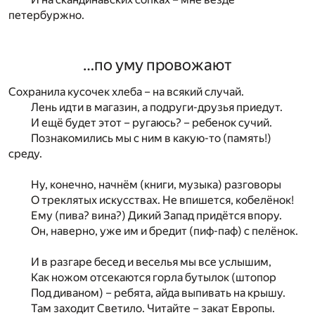
петербуржно.
…по уму провожают
Сохранила кусочек хлеба – на всякий случай.
Лень идти в магазин, а подруги-друзья приедут.
И ещё будет этот – ругаюсь? – ребенок сучий.
Познакомились мы с ним в какую-то (память!)
среду.
Ну, конечно, начнём (книги, музыка) разговоры
О треклятых искусствах. Не впишется, кобелёнок!
Ему (пива? вина?) Дикий Запад придётся впору.
Он, наверно, уже им и бредит (пиф-паф) с пелёнок.
И в разгаре бесед и веселья мы все услышим,
Как ножом отсекаются горла бутылок (штопор
Под диваном) – ребята, айда выпивать на крышу.
Там заходит Светило. Читайте – закат Европы.