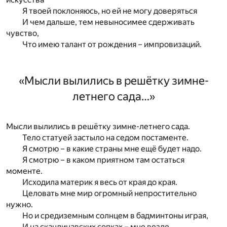
Я твоей поклоняюсь, но ей не могу доверяться
И чем дальше, тем невыносимее сдерживать
чувство,
Что имею талант от рождения – импровизаций.
«Мысли вылились в решётку зимне-
летнего сада…»
Мысли вылились в решётку зимне-летнего сада.
Тело статуей застыло на седом постаменте.
Я смотрю – в какие страны мне ещё будет надо.
Я смотрю – в каком приятном там остаться
моменте.
Исходила материк я весь от края до края.
Целовать мне мир огромный непростительно
нужно.
Но и средиземным солнцем в бадминтоны играя,
И на скандинавских сопках – мне везде