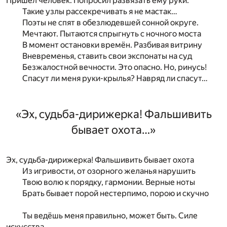
Пришёл человек. Попросил развязать ему руки.
Такие узлы рассекречивать я не мастак…
Поэты не спят в обезлюдевшей сонной округе.
Мечтают. Пытаются спрыгнуть с ночного моста
В момент остановки времён. Разбивая витрину
Вневременья, ставить свои экспонаты на суд
Безжалостной вечности. Это опасно. Но, ринусь!
Спасут ли меня руки-крылья? Навряд ли спасут…
«Эх, судьба-дирижерка! Фальшивить
бывает охота…»
Эх, судьба-дирижерка! Фальшивить бывает охота
Из игривости, от озорного желанья нарушить
Твою волю к порядку, гармонии. Верные ноты
Брать бывает порой нестерпимо, порою и скучно
Ты ведёшь меня правильно, может быть. Силе
искусства