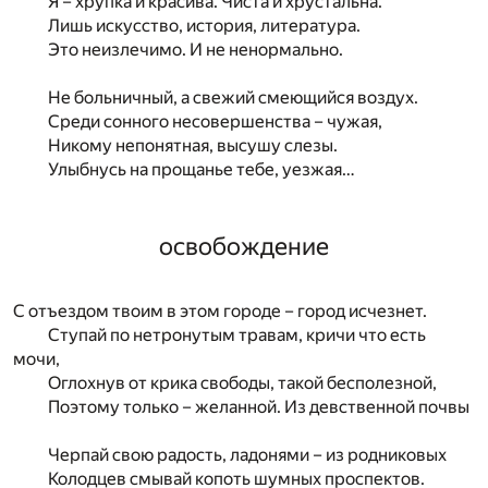
Я – хрупка и красива. Чиста и хрустальна.
Лишь искусство, история, литература.
Это неизлечимо. И не ненормально.
Не больничный, а свежий смеющийся воздух.
Среди сонного несовершенства – чужая,
Никому непонятная, высушу слезы.
Улыбнусь на прощанье тебе, уезжая…
освобождение
С отъездом твоим в этом городе – город исчезнет.
Ступай по нетронутым травам, кричи что есть
мочи,
Оглохнув от крика свободы, такой бесполезной,
Поэтому только – желанной. Из девственной почвы
Черпай свою радость, ладонями – из родниковых
Колодцев смывай копоть шумных проспектов.