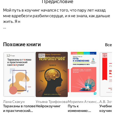
Предисловие
Мой путь в коучинг начался с того, что пару лет назад
мне вдребезги разбили сердце, и я не знала, как дальше
жить. Я н
...
Похожие книги
Все
Лана Скакун
Ульяна Трифонова
Мэрилин Аткинсон
А.В. Зот
Тараканы в голове
Нейрокоучинг
Путь к
Учебник 
и практический
изменению:
коучингу