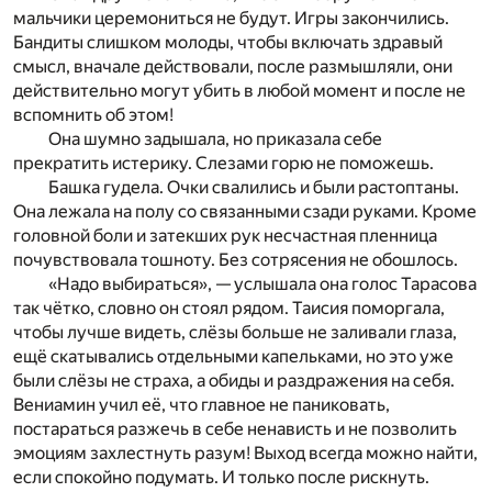
мальчики церемониться не будут. Игры закончились.
Бандиты слишком молоды, чтобы включать здравый
смысл, вначале действовали, после размышляли, они
действительно могут убить в любой момент и после не
вспомнить об этом!
Она шумно задышала, но приказала себе
прекратить истерику. Слезами горю не поможешь.
Башка гудела. Очки свалились и были растоптаны.
Она лежала на полу со связанными сзади руками. Кроме
головной боли и затекших рук несчастная пленница
почувствовала тошноту. Без сотрясения не обошлось.
«Надо выбираться», — услышала она голос Тарасова
так чётко, словно он стоял рядом. Таисия поморгала,
чтобы лучше видеть, слёзы больше не заливали глаза,
ещё скатывались отдельными капельками, но это уже
были слёзы не страха, а обиды и раздражения на себя.
Вениамин учил её, что главное не паниковать,
постараться разжечь в себе ненависть и не позволить
эмоциям захлестнуть разум! Выход всегда можно найти,
если спокойно подумать. И только после рискнуть.