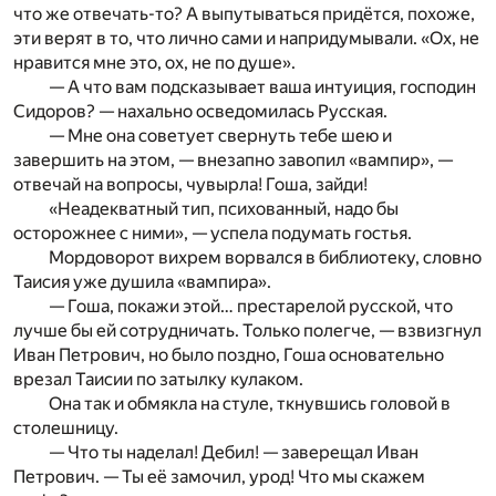
что же отвечать-то? А выпутываться придётся, похоже,
эти верят в то, что лично сами и напридумывали. «Ох, не
нравится мне это, ох, не по душе».
— А что вам подсказывает ваша интуиция, господин
Сидоров? — нахально осведомилась Русская.
— Мне она советует свернуть тебе шею и
завершить на этом, — внезапно завопил «вампир», —
отвечай на вопросы, чувырла! Гоша, зайди!
«Неадекватный тип, психованный, надо бы
осторожнее с ними», — успела подумать гостья.
Мордоворот вихрем ворвался в библиотеку, словно
Таисия уже душила «вампира».
— Гоша, покажи этой… престарелой русской, что
лучше бы ей сотрудничать. Только полегче, — взвизгнул
Иван Петрович, но было поздно, Гоша основательно
врезал Таисии по затылку кулаком.
Она так и обмякла на стуле, ткнувшись головой в
столешницу.
— Что ты наделал! Дебил! — заверещал Иван
Петрович. — Ты её замочил, урод! Что мы скажем