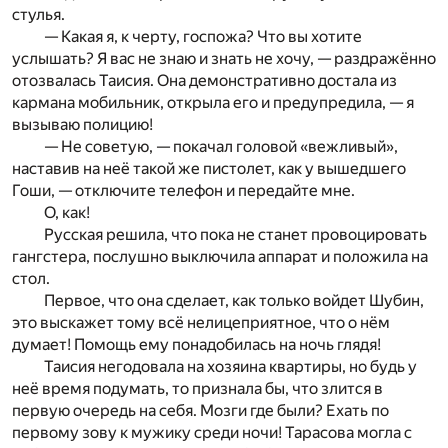
стулья.
— Какая я, к черту, госпожа? Что вы хотите
услышать? Я вас не знаю и знать не хочу, — раздражённо
отозвалась Таисия. Она демонстративно достала из
кармана мобильник, открыла его и предупредила, — я
вызываю полицию!
— Не советую, — покачал головой «вежливый»,
наставив на неё такой же пистолет, как у вышедшего
Гоши, — отключите телефон и передайте мне.
О, как!
Русская решила, что пока не станет провоцировать
гангстера, послушно выключила аппарат и положила на
стол.
Первое, что она сделает, как только войдет Шубин,
это выскажет тому всё нелицеприятное, что о нём
думает! Помощь ему понадобилась на ночь глядя!
Таисия негодовала на хозяина квартиры, но будь у
неё время подумать, то признала бы, что злится в
первую очередь на себя. Мозги где были? Ехать по
первому зову к мужику среди ночи! Тарасова могла с