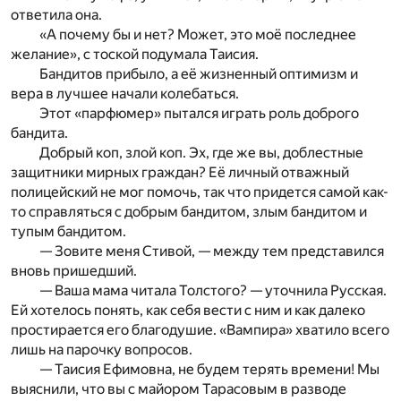
ответила она.
«А почему бы и нет? Может, это моё последнее
желание», с тоской подумала Таисия.
Бандитов прибыло, а её жизненный оптимизм и
вера в лучшее начали колебаться.
Этот «парфюмер» пытался играть роль доброго
бандита.
Добрый коп, злой коп. Эх, где же вы, доблестные
защитники мирных граждан? Её личный отважный
полицейский не мог помочь, так что придется самой как-
то справляться с добрым бандитом, злым бандитом и
тупым бандитом.
— Зовите меня Стивой, — между тем представился
вновь пришедший.
— Ваша мама читала Толстого? — уточнила Русская.
Ей хотелось понять, как себя вести с ним и как далеко
простирается его благодушие. «Вампира» хватило всего
лишь на парочку вопросов.
— Таисия Ефимовна, не будем терять времени! Мы
выяснили, что вы с майором Тарасовым в разводе