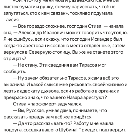
«Ой, что-то у меня мозги разъезжаются, мне бы
листок бумаги и ручку, схемку нарисовать, чтоб не
запутаться, кто с кем связан», тоскливо подумала
Таисия.
— Все гораздо сложнее, господин Стива, — начала
она, — Александр Иванович может говорить что угодно.
Я не ошибусь, если скажу, что господин Искандер был
когда-то арестован и сослан в места отдалённые, затем
вернулся в Северную столицу. Вы же не станете этого
отрицать?
— Не стану. Эти сведения вам Тарасов мог
сообщить.
— Ну зачем обязательно Тарасов, я сама всё это
выяснила. И какой смысл мне рисковать своей жизнью и
лезть к адвокату дьявола, если я работаю в органах и
прекрасно знаю, что вашего Назара арестуют?
Стива-«парфюмер» задумался.
— Вы, Русская, умная дама, понимаете, что
рассказать правду вам всё же придётся.
— Да что рассказывать-то? Работу мне нашла
подруга, соседка вашего Шубина! Приедет, подтвердит.