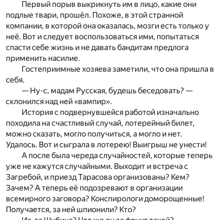
Первый порыв выкрикнуть им в лицо, какие они
подлые твари, прошёл. Похоже, в этой странной
компании, в которой она оказалась, мозги есть только у
неё. Вот и следует воспользоваться ими, попытаться
спасти себе жизнь и не давать бандитам предлога
применить насилие.
Гостеприимные хозяева заметили, что она пришла в
себя.
— Ну-с, мадам Русская, будешь беседовать? —
склонился над ней «вампир».
История с подвернувшейся работой изначально
походила на счастливый случай, лотерейный билет,
можно сказать, могло получиться, а могло и нет.
Удалось. Вот и сыграла в лотерею! Выигрыш не унести!
А после была череда случайностей, которые теперь
уже не кажутся случайными. Выходит и встреча с
Загребой, и приезд Тарасова организованы? Кем?
Зачем? А теперь её подозревают в организации
всемирного заговора? Конспирологи доморощенные!
Получается, за ней шпионили? Кто?