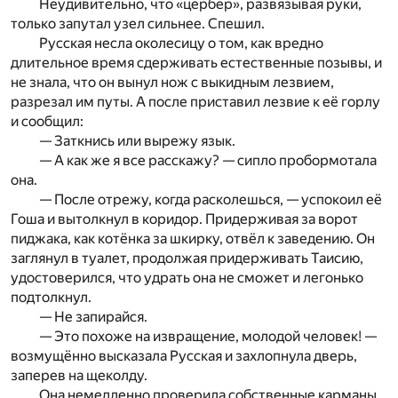
Неудивительно, что «цербер», развязывая руки,
только запутал узел сильнее. Спешил.
Русская несла околесицу о том, как вредно
длительное время сдерживать естественные позывы, и
не знала, что он вынул нож с выкидным лезвием,
разрезал им путы. А после приставил лезвие к её горлу
и сообщил:
— Заткнись или вырежу язык.
— А как же я все расскажу? — сипло пробормотала
она.
— После отрежу, когда расколешься, — успокоил её
Гоша и вытолкнул в коридор. Придерживая за ворот
пиджака, как котёнка за шкирку, отвёл к заведению. Он
заглянул в туалет, продолжая придерживать Таисию,
удостоверился, что удрать она не сможет и легонько
подтолкнул.
— Не запирайся.
— Это похоже на извращение, молодой человек! —
возмущённо высказала Русская и захлопнула дверь,
заперев на щеколду.
Она немедленно проверила собственные карманы,