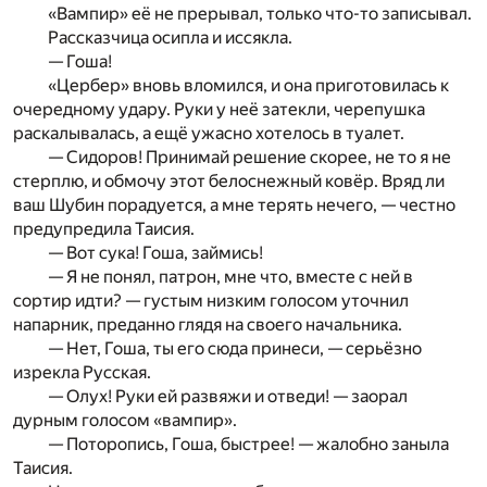
«Вампир» её не прерывал, только что-то записывал.
Рассказчица осипла и иссякла.
— Гоша!
«Цербер» вновь вломился, и она приготовилась к
очередному удару. Руки у неё затекли, черепушка
раскалывалась, а ещё ужасно хотелось в туалет.
— Сидоров! Принимай решение скорее, не то я не
стерплю, и обмочу этот белоснежный ковёр. Вряд ли
ваш Шубин порадуется, а мне терять нечего, — честно
предупредила Таисия.
— Вот сука! Гоша, займись!
— Я не понял, патрон, мне что, вместе с ней в
сортир идти? — густым низким голосом уточнил
напарник, преданно глядя на своего начальника.
— Нет, Гоша, ты его сюда принеси, — серьёзно
изрекла Русская.
— Олух! Руки ей развяжи и отведи! — заорал
дурным голосом «вампир».
— Поторопись, Гоша, быстрее! — жалобно заныла
Таисия.