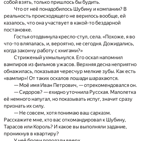
собой взять, только пришлось бы будить.
Что от неё понадобилось Шубину и компании? В
реальность происходящего не верилось вообще, ей
казалось, что она участвует в какой-то бездарной
постановке.
Гостья отодвинула кресло-стул, села. «Похоже, я во
что-то вляпалась, и, вероятно, не сегодня. Дожидались,
когда закончу работу с книгами?»
Стриженый ухмыльнулся. Его оскал напомнил
вампиров из фильмов ужасов. Верхняя десна неприятно
обнажилась, показывая чересчур мелкие зубы. Как есть
«вампир»! От таких оскалов лошади шарахаются.
— Моё имя Иван Петрович, — отрекомендовался он.
— Сидоров? — ехидно уточнила Русская. Малолетка
её немного напугал, но показывать испуг, значит сразу
признать их силу.
— Не совсем, хотя понимаю ваш сарказм.
Расскажите мне, кто вас откомандировал к Шубину,
Тарасов или Король? И какое вы выполняли задание,
проникнув в квартиру?
У неё брови поползли вверх.