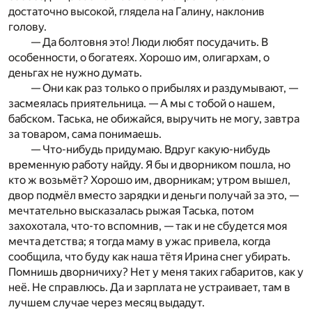
достаточно высокой, глядела на Галину, наклонив
голову.
— Да болтовня это! Люди любят посудачить. В
особенности, о богатеях. Хорошо им, олигархам, о
деньгах не нужно думать.
— Они как раз только о прибылях и раздумывают, —
засмеялась приятельница. — А мы с тобой о нашем,
бабском. Таська, не обижайся, выручить не могу, завтра
за товаром, сама понимаешь.
— Что-нибудь придумаю. Вдруг какую-нибудь
временную работу найду. Я бы и дворником пошла, но
кто ж возьмёт? Хорошо им, дворникам; утром вышел,
двор подмёл вместо зарядки и деньги получай за это, —
мечтательно высказалась рыжая Таська, потом
захохотала, что-то вспомнив, — так и не сбудется моя
мечта детства; я тогда маму в ужас привела, когда
сообщила, что буду как наша тётя Ирина снег убирать.
Помнишь дворничиху? Нет у меня таких габаритов, как у
неё. Не справлюсь. Да и зарплата не устраивает, там в
лучшем случае через месяц выдадут.