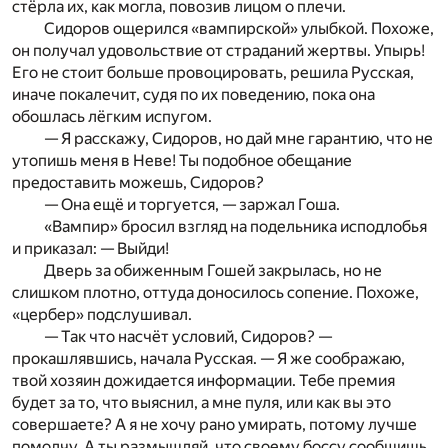
стёрла их, как могла, повозив лицом о плечи.
Сидоров ощерился «вампирской» улыбкой. Похоже,
он получал удовольствие от страданий жертвы. Упырь!
Его не стоит больше провоцировать, решила Русская,
иначе покалечит, судя по их поведению, пока она
обошлась лёгким испугом.
— Я расскажу, Сидоров, но дай мне гарантию, что не
утопишь меня в Неве! Ты подобное обещание
предоставить можешь, Сидоров?
— Она ещё и торгуется, — заржал Гоша.
«Вампир» бросил взгляд на подельника исподлобья
и приказал: — Выйди!
Дверь за обиженным Гошей закрылась, но не
слишком плотно, оттуда доносилось сопение. Похоже,
«цербер» подслушивал.
— Так что насчёт условий, Сидоров? —
прокашлявшись, начала Русская. — Я же соображаю,
твой хозяин дожидается информации. Тебе премия
будет за то, что выяснил, а мне пуля, или как вы это
совершаете? А я не хочу рано умирать, потому лучше
помолчу. А ты размышляй, что своему боссу сообщишь.