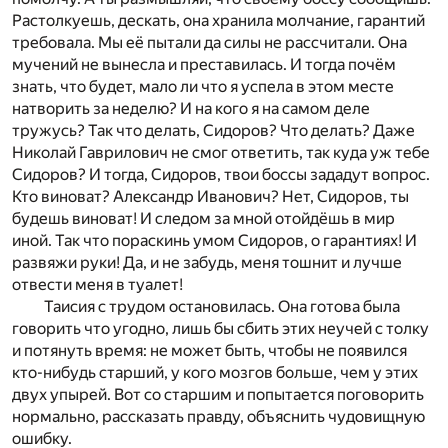
Растолкуешь, дескать, она хранила молчание, гарантий
требовала. Мы её пытали да силы не рассчитали. Она
мучений не вынесла и преставилась. И тогда почём
знать, что будет, мало ли что я успела в этом месте
натворить за неделю? И на кого я на самом деле
тружусь? Так что делать, Сидоров? Что делать? Даже
Николай Гаврилович не смог ответить, так куда уж тебе
Сидоров? И тогда, Сидоров, твои боссы зададут вопрос.
Кто виноват? Александр Иванович? Нет, Сидоров, ты
будешь виноват! И следом за мной отойдёшь в мир
иной. Так что пораскинь умом Сидоров, о гарантиях! И
развяжи руки! Да, и не забудь, меня тошнит и лучше
отвести меня в туалет!
Таисия с трудом остановилась. Она готова была
говорить что угодно, лишь бы сбить этих неучей с толку
и потянуть время: не может быть, чтобы не появился
кто-нибудь старший, у кого мозгов больше, чем у этих
двух упырей. Вот со старшим и попытается поговорить
нормально, рассказать правду, объяснить чудовищную
ошибку.