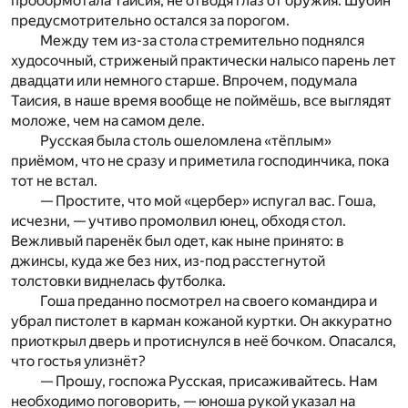
пробормотала Таисия, не отводя глаз от оружия. Шубин
предусмотрительно остался за порогом.
Между тем из-за стола стремительно поднялся
худосочный, стриженый практически налысо парень лет
двадцати или немного старше. Впрочем, подумала
Таисия, в наше время вообще не поймёшь, все выглядят
моложе, чем на самом деле.
Русская была столь ошеломлена «тёплым»
приёмом, что не сразу и приметила господинчика, пока
тот не встал.
— Простите, что мой «цербер» испугал вас. Гоша,
исчезни, — учтиво промолвил юнец, обходя стол.
Вежливый паренёк был одет, как ныне принято: в
джинсы, куда же без них, из-под расстегнутой
толстовки виднелась футболка.
Гоша преданно посмотрел на своего командира и
убрал пистолет в карман кожаной куртки. Он аккуратно
приоткрыл дверь и протиснулся в неё бочком. Опасался,
что гостья улизнёт?
— Прошу, госпожа Русская, присаживайтесь. Нам
необходимо поговорить, — юноша рукой указал на