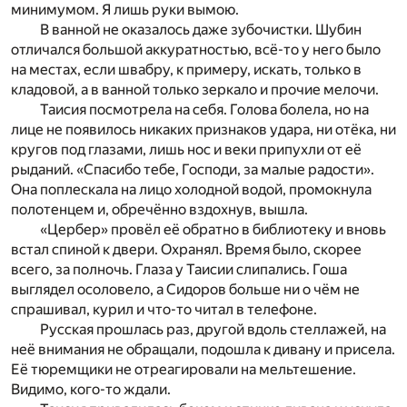
минимумом. Я лишь руки вымою.
В ванной не оказалось даже зубочистки. Шубин
отличался большой аккуратностью, всё-то у него было
на местах, если швабру, к примеру, искать, только в
кладовой, а в ванной только зеркало и прочие мелочи.
Таисия посмотрела на себя. Голова болела, но на
лице не появилось никаких признаков удара, ни отёка, ни
кругов под глазами, лишь нос и веки припухли от её
рыданий. «Спасибо тебе, Господи, за малые радости».
Она поплескала на лицо холодной водой, промокнула
полотенцем и, обречённо вздохнув, вышла.
«Цербер» провёл её обратно в библиотеку и вновь
встал спиной к двери. Охранял. Время было, скорее
всего, за полночь. Глаза у Таисии слипались. Гоша
выглядел осоловело, а Сидоров больше ни о чём не
спрашивал, курил и что-то читал в телефоне.
Русская прошлась раз, другой вдоль стеллажей, на
неё внимания не обращали, подошла к дивану и присела.
Её тюремщики не отреагировали на мельтешение.
Видимо, кого-то ждали.