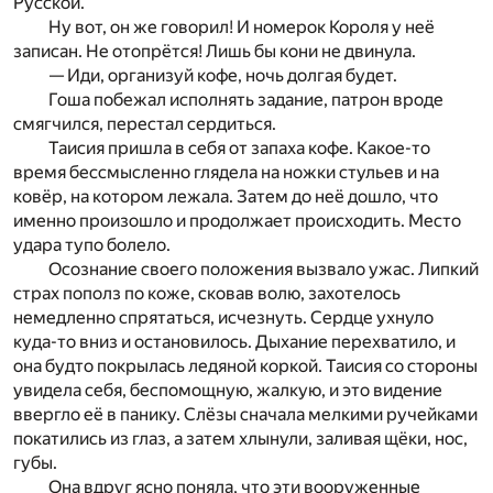
Русской.
Ну вот, он же говорил! И номерок Короля у неё
записан. Не отопрётся! Лишь бы кони не двинула.
— Иди, организуй кофе, ночь долгая будет.
Гоша побежал исполнять задание, патрон вроде
смягчился, перестал сердиться.
Таисия пришла в себя от запаха кофе. Какое-то
время бессмысленно глядела на ножки стульев и на
ковёр, на котором лежала. Затем до неё дошло, что
именно произошло и продолжает происходить. Место
удара тупо болело.
Осознание своего положения вызвало ужас. Липкий
страх пополз по коже, сковав волю, захотелось
немедленно спрятаться, исчезнуть. Сердце ухнуло
куда-то вниз и остановилось. Дыхание перехватило, и
она будто покрылась ледяной коркой. Таисия со стороны
увидела себя, беспомощную, жалкую, и это видение
ввергло её в панику. Слёзы сначала мелкими ручейками
покатились из глаз, а затем хлынули, заливая щёки, нос,
губы.
Она вдруг ясно поняла, что эти вооруженные