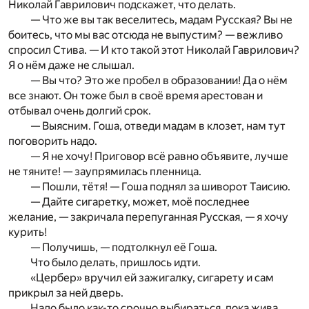
Николай Гаврилович подскажет, что делать.
— Что же вы так веселитесь, мадам Русская? Вы не
боитесь, что мы вас отсюда не выпустим? — вежливо
спросил Стива. — И кто такой этот Николай Гаврилович?
Я о нём даже не слышал.
— Вы что? Это же пробел в образовании! Да о нём
все знают. Он тоже был в своё время арестован и
отбывал очень долгий срок.
— Выясним. Гоша, отведи мадам в клозет, нам тут
поговорить надо.
— Я не хочу! Приговор всё равно объявите, лучше
не тяните! — заупрямилась пленница.
— Пошли, тётя! — Гоша поднял за шиворот Таисию.
— Дайте сигаретку, может, моё последнее
желание, — закричала перепуганная Русская, — я хочу
курить!
— Получишь, — подтолкнул её Гоша.
Что было делать, пришлось идти.
«Цербер» вручил ей зажигалку, сигарету и сам
прикрыл за ней дверь.
Надо было как-то срочно выбираться, пока жива.