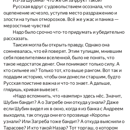
Из-за Шубина? Что же он за фрукт такой?
Русская вдруг с удовольствием осознала, что
оцепенение исчезло, уступив место раздражению и
злости на тупых отморозков. Всё же ужас и паника —
мерзостные чувства!
Надо было срочно что-то придумать и убедительно
рассказать.
Таисия могла бы открыть правду. Однако она
сомневалась, что ей поверят. Этим тупицам, мнившим
себя повелителями вселенной, было не понять, что
такое недостаток денег. Они понимают только силу. А
кто сильнее их? Только тот, кто выше рангом. Вот так и
подадим историю, чтобы они донесли старшим, будто
Русская поистине важна и что-то знает. А дальше,
глядишь, кривая вывезет.
«Надо вспомнить, что «вампир» здесь нёс. Значит,
Шубин бандит? А о Загребе они откуда узнали? Даже
если Шубин видел их в окно, когда я из банка с Андреем
выходила, так откуда они его прозвище «Король»
узнали? Или Загреба тоже бандит? А откуда выяснили о
Тарасове? И кто такой Назар? Тот торгаш, о котором