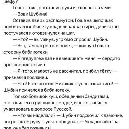
шефу?
Гоша стоял, расставив руки и, хлопал глазами.
— Зови Шубина!
Оставив дверь распахнутой, Гоша на цыпочках
подбежал к кабинету владельца квартиры, деликатно
постучался и отодвинулся на шаг.
— Что? — выглянув, угрюмо спросил Шубин.
— Э-э, там патрон вас зовёт, — кивнул Гоша в
сторону библиотеки.
— Я пгедупгеждал не вмешивать меня! — сердито
проговорил хозяин.
— Я, того, малость не рассчитал, прибил тётку, —
признался посланец.
— Что! Я же пгосил! Никаких тгупов в квагтиге! —
Шубин помчался в библиотеку.
Только большой куш, обещанный бандитами,
растопил его трусливое сердце, и он согласился
участвовать в допросе Русской.
— Что вы наделали? — Шубин подскочил к дамочке,
потрогал её руку. Пульс прощупал. — Укладывайте на
пол, она без сознания!