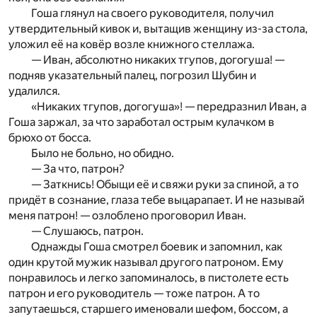
Гоша глянул на своего руководителя, получил
утвердительный кивок и, вытащив женщину из-за стола,
уложил её на ковёр возле книжного стеллажа.
— Иван, абсолютно никаких тгупов, догогуша! —
подняв указательный палец, погрозил Шубин и
удалился.
«Никаких тгупов, догогуша»! — передразнил Иван, а
Гоша заржал, за что заработал острым кулачком в
брюхо от босса.
Было не больно, но обидно.
— За что, патрон?
— Заткнись! Обыщи её и свяжи руки за спиной, а то
придёт в сознание, глаза тебе выцарапает. И не называй
меня патрон! — озлоблено проговорил Иван.
— Слушаюсь, патрон.
Однажды Гоша смотрел боевик и запомнил, как
один крутой мужик называл другого патроном. Ему
понравилось и легко запоминалось, в пистолете есть
патрон и его руководитель — тоже патрон. А то
запутаешься, старшего именовали шефом, боссом, а