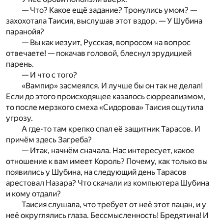
— Что? Какое ещё задание? Тронулись умом? —
захохотала Таисия, выслушав этот вздор. — У Шубина
паранойя?
— Вы как иезуит, Русская, вопросом на вопрос
отвечаете! — покачав головой, блеснул эрудицией
парень.
— И что с того?
«Вампир» засмеялся. И лучше бы он так не делал!
Если до этого происходящее казалось сюрреализмом,
то после мерзкого смеха «Сидорова» Таисия ощутила
угрозу.
А где-то там крепко спал её защитник Тарасов. И
причём здесь Загреба?
— Итак, начнём сначала. Нас интересует, какое
отношение к вам имеет Король? Почему, как только вы
появились у Шубина, на следующий день Тарасов
арестовал Назара? Что скачали из компьютера Шубина
и кому отдали?
Таисия слушала, что требует от неё этот пацан, и у
неё округлялись глаза. Бессмысленность! Бредятина! И