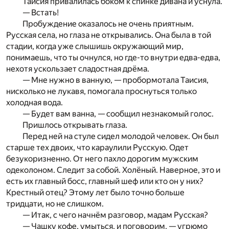
Таисия привалилась боком к спинке дивана и уснула.
— Встать!
Пробуждение оказалось не очень приятным.
Русская села, но глаза не открывались. Она была в той
стадии, когда уже слышишь окружающий мир,
понимаешь, что ты очнулся, но где-то внутри едва-едва,
нехотя ускользает сладостная дрёма.
— Мне нужно в ванную, — пробормотала Таисия,
нисколько не лукавя, помогала проснуться только
холодная вода.
— Будет вам ванна, — сообщил незнакомый голос.
Пришлось открывать глаза.
Перед ней на стуле сидел молодой человек. Он был
старше тех двоих, что караулили Русскую. Одет
безукоризненно. От него пахло дорогим мужским
одеколоном. Следит за собой. Холёный. Наверное, это и
есть их главный босс, главный шеф или кто он у них?
Крестный отец? Этому лет было точно больше
тридцати, но не слишком.
— Итак, с чего начнём разговор, мадам Русская?
— Чашку кофе, умыться, и поговорим, — угрюмо