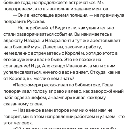
больше года, но продолжаете встречаться. Мы
подозреваем, что вы выполняли задание ментов.
— Они в настоящее время полиция, — не преминула
поправить Русская.
— Не перебивайте! Видите ли, как удивительно
стали разворачиваться события. Вы нанимаетесь к
адвокату Назара, и Назара почти тут же арестовывает
ваш бывший муж. Далее вы, закончив работу,
немедленно встречаетесь с Королём, хотя до этого в
его окружении вас не было. Это не похоже на
совпадение! И да, Александр Иванович, а мы и с ним
успели связаться, ничего о вас не знает. Откуда, как не
от Короля, вы могли о нём знать?
«Парфюмер» расхаживал по библиотеке, Гоша
поворачивал голову вправо и влево, как заворожённый
наблюдая за шефом, а «вампир» кивал каждому
сказанному слову.
— Названное вами второе имя ни о чём нам не
говорит, мы в этом направлении работаем и узнаем, кто
этот человек.