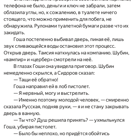
телефона не было, деньги и ключ не забрали, затем
облазила углы, но, к сожалению, в туалете ничего
стоящего, что можно применить для побега, не
обнаружила. Рулонами туалетной бумаги разве что их
закидать.
Гоша постепенно выбивал дверь, пиная её, лишь
звук сливающейся воды остановил этот процесс.
Открыв дверь. Таисия наткнулась на компанию. Шубин,
«вампир» и «цербер» смотрели на неё.
В глазах Гоши она увидела приговор. Шубин
немедленно скрылся, а Сидоров сказал:
— Тащи её обратно!
Гоша направил ей в лоб пистолет.
— Я нервный, могу и выстрелить.
— Именно поэтому молодой человек, — смиренно
сказала Русская, подняв руки, — я и не стану закрывать
дверь в ванную.
— Ты что? Душ решила принять? — ухмыльнулся
Гоша, убирая пистолет.
— Было бы неплохо, но придётся обойтись