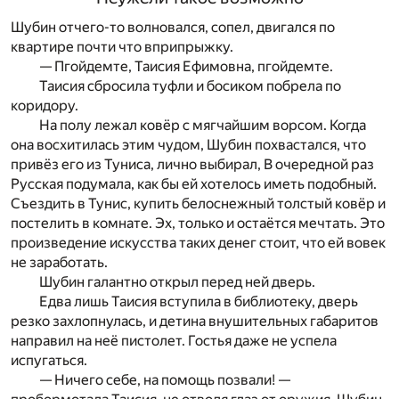
Шубин отчего-то волновался, сопел, двигался по
квартире почти что вприпрыжку.
— Пгойдемте, Таисия Ефимовна, пгойдемте.
Таисия сбросила туфли и босиком побрела по
коридору.
На полу лежал ковёр с мягчайшим ворсом. Когда
она восхитилась этим чудом, Шубин похвастался, что
привёз его из Туниса, лично выбирал, В очередной раз
Русская подумала, как бы ей хотелось иметь подобный.
Съездить в Тунис, купить белоснежный толстый ковёр и
постелить в комнате. Эх, только и остаётся мечтать. Это
произведение искусства таких денег стоит, что ей вовек
не заработать.
Шубин галантно открыл перед ней дверь.
Едва лишь Таисия вступила в библиотеку, дверь
резко захлопнулась, и детина внушительных габаритов
направил на неё пистолет. Гостья даже не успела
испугаться.
— Ничего себе, на помощь позвали! —