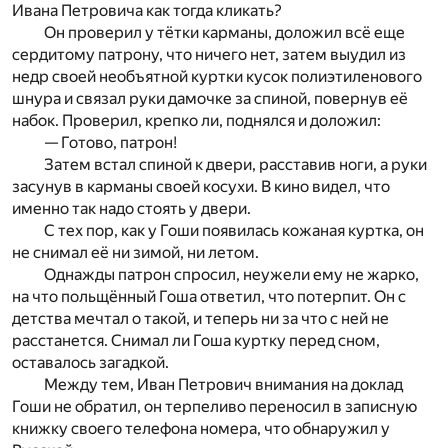
Ивана Петровича как тогда кликать?
Он проверил у тётки карманы, доложил всё еще
сердитому патрону, что ничего нет, затем выудил из
недр своей необъятной куртки кусок полиэтиленового
шнура и связал руки дамочке за спиной, повернув её
набок. Проверил, крепко ли, поднялся и доложил:
— Готово, патрон!
Затем встал спиной к двери, расставив ноги, а руки
засунув в карманы своей косухи. В кино видел, что
именно так надо стоять у двери.
С тех пор, как у Гоши появилась кожаная куртка, он
не снимал её ни зимой, ни летом.
Однажды патрон спросил, неужели ему не жарко,
на что польщённый Гоша ответил, что потерпит. Он с
детства мечтал о такой, и теперь ни за что с ней не
расстанется. Снимал ли Гоша куртку перед сном,
оставалось загадкой.
Между тем, Иван Петрович внимания на доклад
Гоши не обратил, он терпеливо переносил в записную
книжку своего телефона номера, что обнаружил у