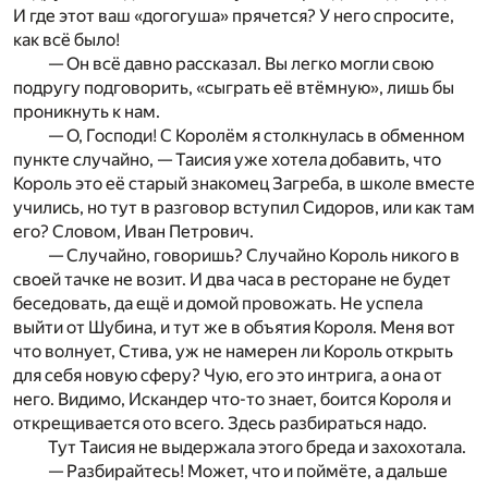
И где этот ваш «догогуша» прячется? У него спросите,
как всё было!
— Он всё давно рассказал. Вы легко могли свою
подругу подговорить, «сыграть её втёмную», лишь бы
проникнуть к нам.
— О, Господи! С Королём я столкнулась в обменном
пункте случайно, — Таисия уже хотела добавить, что
Король это её старый знакомец Загреба, в школе вместе
учились, но тут в разговор вступил Сидоров, или как там
его? Словом, Иван Петрович.
— Случайно, говоришь? Случайно Король никого в
своей тачке не возит. И два часа в ресторане не будет
беседовать, да ещё и домой провожать. Не успела
выйти от Шубина, и тут же в объятия Короля. Меня вот
что волнует, Стива, уж не намерен ли Король открыть
для себя новую сферу? Чую, его это интрига, а она от
него. Видимо, Искандер что-то знает, боится Короля и
открещивается ото всего. Здесь разбираться надо.
Тут Таисия не выдержала этого бреда и захохотала.
— Разбирайтесь! Может, что и поймёте, а дальше