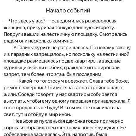
Начало событий
— Что здесь у вас? — осведомилась рыжеволосая
женщина, прикуривая тонкую длинную сигарету.
Подруги вышли на лестничную площадку. Смотрелись
рядом они несколько комично.
У Галины курить не разрешалось. По новому закону
и в парадных запрещалось, но поскольку на лестничной
площадке размещалось по две квартиры, а заядлые
курильщики были в обеих, граждане игнорировали
запрет, тем более что этаж был последним.
— Какой-то толстосум въезжает. Слава тебе Боже,
ремонт завершил! Три месяца как на стройплощадке
жили. Соседи говорят, у нас квартиры собирается
выкупать, чтобы ему одному парадная принадлежала. Я
свою продавать не буду! В этом месте появилась на
свет, тут и отойду в мир иной.
Невысокая пухленькая дамочка годов примерно
сорока изобразила неизвестному новосёлу кукиш. Её
собеседница засмеялась. Эта, напротив, была