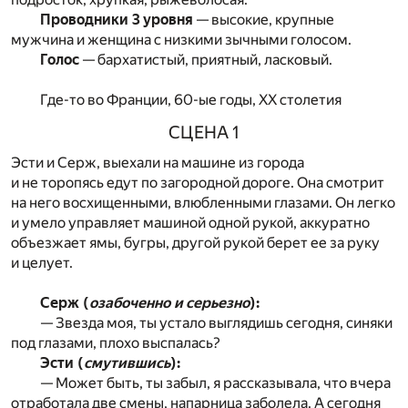
Проводники 3 уровня
— высокие, крупные
мужчина и женщина с низкими зычными голосом.
Голос
— бархатистый, приятный, ласковый.
Где-то во Франции, 60-ые годы, XX столетия
СЦЕНА 1
Эсти и Серж, выехали на машине из города
и не торопясь едут по загородной дороге. Она смотрит
на него восхищенными, влюбленными глазами. Он легко
и умело управляет машиной одной рукой, аккуратно
объезжает ямы, бугры, другой рукой берет ее за руку
и целует.
Серж (
озабоченно и серьезно
):
— Звезда моя, ты устало выглядишь сегодня, синяки
под глазами, плохо выспалась?
Эсти (
смутившись
):
— Может быть, ты забыл, я рассказывала, что вчера
отработала две смены, напарница заболела. А сегодня