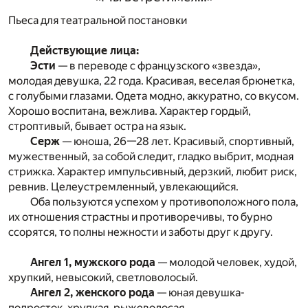
Пьеса для театральной постановки
Действующие лица:
Эсти
— в переводе с французского «звезда»,
молодая девушка, 22 года. Красивая, веселая брюнетка,
с голубыми глазами. Одета модно, аккуратно, со вкусом.
Хорошо воспитана, вежлива. Характер гордый,
строптивый, бывает остра на язык.
Серж
— юноша, 26—28 лет. Красивый, спортивный,
мужественный, за собой следит, гладко выбрит, модная
стрижка. Характер импульсивный, дерзкий, любит риск,
ревнив. Целеустремленный, увлекающийся.
Оба пользуются успехом у противоположного пола,
их отношения страстны и противоречивы, то бурно
ссорятся, то полны нежности и заботы друг к другу.
Ангел 1, мужского рода
— молодой человек, худой,
хрупкий, невысокий, светловолосый.
Ангел 2, женского рода
— юная девушка-
подросток, хрупкая, рыжеволосая.