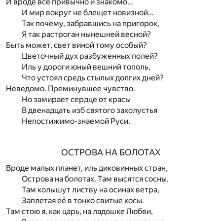
И вроде всё привычно и знакомо…
И мир вокруг не блещет новизной…
Так почему, забравшись на пригорок,
Я так растроган нынешней весной?
Быть может, свет виной тому особый?
Цветочный дух разбуженных полей?
Иль у дороги юный вешний тополь,
Что устоял средь стылых долгих дней?
Неведомо. Преминувшее чувство.
Но замирает сердце от красы
В двенадцать изб святого захолустья
Непостижимо-знаемой Руси.
ОСТРОВА НА БОЛОТАХ
Вроде малых планет, иль диковинных стран,
Острова на болотах. Там высятся сосны.
Там колышут листву на осинах ветра,
Заплетая её в тонко свитые косы.
Там стою я, как царь, на ладошке Любви,