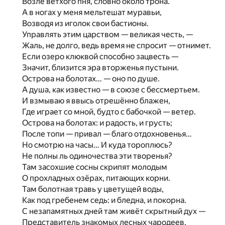
Возле ветхого пня, словно около трона.
А в ногах у меня мельтешат муравьи,
Возводя из иголок свои бастионы.
Управлять этим царством — великая честь, —
Жаль, не долго, ведь время не спросит — отнимет.
Если озеро клюквой способно зацвесть —
Значит, близится эра вторженья пустыни.
Острова на болотах… — оно по душе.
А душа, как известно — в союзе с бессмертьем.
И взмываю я ввысь отрешённо блажен,
Где играет со мной, будто с бабочкой — ветер.
Острова на болотах: и радость, и грусть;
После топи — привал — благо отдохновенья…
Но смотрю на часы… И куда тороплюсь?
Не полны ль одиночества эти творенья?
Там засохшие сосны скрипят молодым
О прохладных озёрах, питающих корни.
Там болотная травь у цветущей воды,
Как под гребенем седь: и бледна, и покорна.
С незапамятных дней там живёт скрытный дух —
Представитель знакомых лесных чародеев.