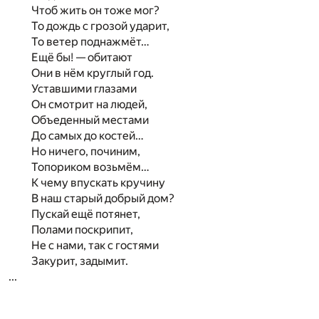
Чтоб жить он тоже мог?
То дождь с грозой ударит,
То ветер поднажмёт…
Ещё бы! — обитают
Они в нём круглый год.
Уставшими глазами
Он смотрит на людей,
Объеденный местами
До самых до костей…
Но ничего, починим,
Топориком возьмём…
К чему впускать кручину
В наш старый добрый дом?
Пускай ещё потянет,
Полами поскрипит,
Не с нами, так с гостями
Закурит, задымит.
...