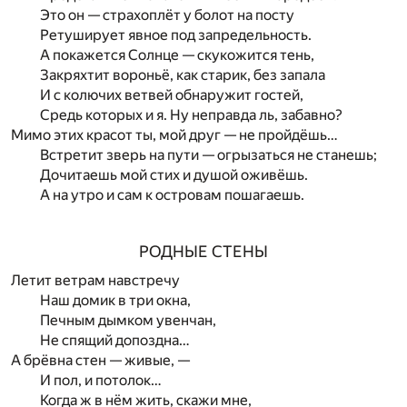
Это он — страхоплёт у болот на посту
Ретуширует явное под запредельность.
А покажется Солнце — скукожится тень,
Закряхтит вороньё, как старик, без запала
И с колючих ветвей обнаружит гостей,
Средь которых и я. Ну неправда ль, забавно?
Мимо этих красот ты, мой друг — не пройдёшь…
Встретит зверь на пути — огрызаться не станешь;
Дочитаешь мой стих и душой оживёшь.
А на утро и сам к островам пошагаешь.
РОДНЫЕ СТЕНЫ
Летит ветрам навстречу
Наш домик в три окна,
Печным дымком увенчан,
Не спящий допоздна…
А брёвна стен — живые, —
И пол, и потолок…
Когда ж в нём жить, скажи мне,