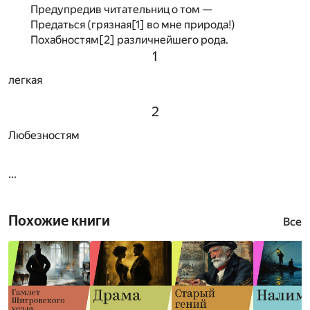
Предупредив читательниц о том —
Предаться (грязная
[1]
во мне природа!)
Похабностям
[2]
различнейшего рода.
1
легкая
2
Любезностям
...
Похожие книги
Все