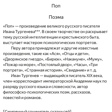
Поп
Поэма
«Поп» — произведение великого русского писателя
Ивана Тургенева***. В своем творчестве он раскрывает
тему русской интеллигенции и крестьянского быта,
выступает мастером психологических портретов.
Перу автора принадлежат и другие известные
произведения, такие как «Ася», «Отцы и дети»,
«Дворянское гнездо», «Бирюк», «Накануне», «Муму»,
«Пожар на море», «Постоялый двор», «Часы», «Три
портрета», «Странная история», «Свидание» и т. д.
Иван Тургенев — выдающийся писатель XIX века,
член-корреспондент императорской Академии наук по
разряду русского языка и словесности, автор
философско-психологических поэм, рассказов,
повестей и романов.
[Смиренный сочинитель сказки сей]