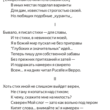
В иных местах поделал варианты
Для дам, известных строгостью своей.
Но любящих подобные _куранты_.
I
Бывало, я писал стихи — для славы,
И те стихи, в невинности моей,
Я в божий мир пускал не без приправы
"Глубоких и значительных" идей…
Теперь пишу для собственной забавы
Без прежних притязаний и затей —
И подражать намерен я свирепо
Всем… я на днях читал Pucelle и Верро.
II
Хоть стих иной не слишком выйдет верен,
Не стану я копаться над стихом;
К чему, скажите мне на милость?
Скверен Мой слог — зато как вольно под пером
Кипят слова… внимайте ж! я намерен —