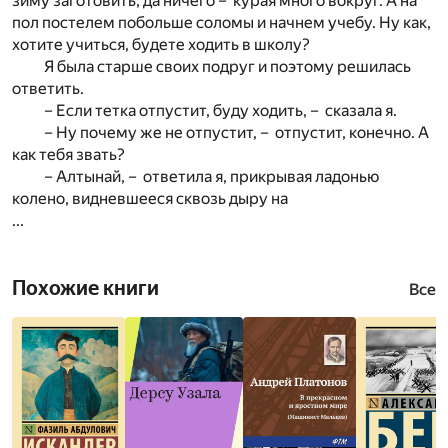
зиму заготовить, да ничего – курая много вокруг. А на
пол постелем побольше соломы и начнем учебу. Ну как,
хотите учиться, будете ходить в школу?
Я была старше своих подруг и поэтому решилась
ответить.
– Если тетка отпустит, буду ходить, – сказала я.
– Ну почему же не отпустит, – отпустит, конечно. А
как тебя звать?
– Алтынай, – ответила я, прикрывая ладонью
колено, видневшееся сквозь дыру на
...
Похожие книги
Все