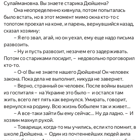
Сулаймановна. Вы знаете старика Дюйшена?
Она неопределенно кивнула, потом попыталась
было встать, но в этот момент мимо окна кто-то с
топотом проехал на коне, и парень, вернувшийся назад,
сказал хозяину:
– Я его звал, агай, но он уехал, ему еще надо письма
развозить.
– Ну и пусть развозит, незачем его задерживать.
Потом со стариками посидит, – недовольно проговорил
кто-то.
– О-о! Вы не знаете нашего Дюйшена! Он человек
закона. Пока дела не выполнит, никуда не завернет.
– Верно, странный он человек. После войны вышел
из госпиталя – на Украине это было – и остался там
жить, всего лет пять как вернулся. Умирать, говорит,
вернулся на родину. Всю жизнь бобылем так и живет…
– А все-таки зайти бы ему сейчас… Ну да ладно. – И
хозяин махнул рукой.
– Товарищи, когда-то мы учились, если кто помнит, в
школе Дюйшена. – Один из почтеннейших людей аила