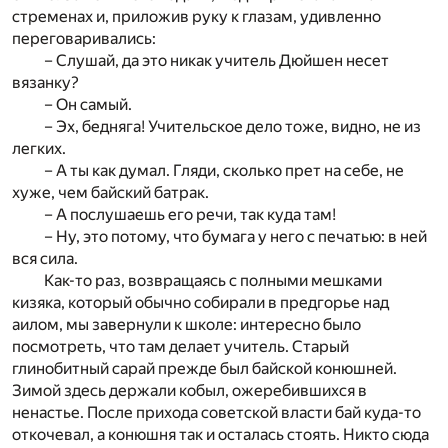
стременах и, приложив руку к глазам, удивленно
переговаривались:
– Слушай, да это никак учитель Дюйшен несет
вязанку?
– Он самый.
– Эх, бедняга! Учительское дело тоже, видно, не из
легких.
– А ты как думал. Гляди, сколько прет на себе, не
хуже, чем байский батрак.
– А послушаешь его речи, так куда там!
– Ну, это потому, что бумага у него с печатью: в ней
вся сила.
Как-то раз, возвращаясь с полными мешками
кизяка, который обычно собирали в предгорье над
аилом, мы завернули к школе: интересно было
посмотреть, что там делает учитель. Старый
глинобитный сарай прежде был байской конюшней.
Зимой здесь держали кобыл, ожеребившихся в
ненастье. После прихода советской власти бай куда-то
откочевал, а конюшня так и осталась стоять. Никто сюда