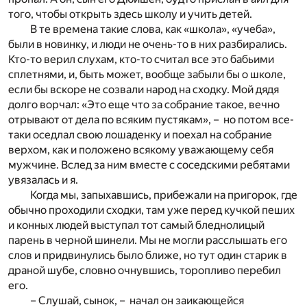
того, чтобы открыть здесь школу и учить детей.
В те времена такие слова, как «школа», «учеба»,
были в новинку, и люди не очень-то в них разбирались.
Кто-то верил слухам, кто-то считал все это бабьими
сплетнями, и, быть может, вообще забыли бы о школе,
если бы вскоре не созвали народ на сходку. Мой дядя
долго ворчал: «Это еще что за собрание такое, вечно
отрывают от дела по всяким пустякам», – но потом все-
таки оседлал свою лошаденку и поехал на собрание
верхом, как и положено всякому уважающему себя
мужчине. Вслед за ним вместе с соседскими ребятами
увязалась и я.
Когда мы, запыхавшись, прибежали на пригорок, где
обычно проходили сходки, там уже перед кучкой пеших
и конных людей выступал тот самый бледнолицый
парень в черной шинели. Мы не могли расслышать его
слов и придвинулись было ближе, но тут один старик в
драной шубе, словно очнувшись, торопливо перебил
его.
– Слушай, сынок, – начал он заикающейся