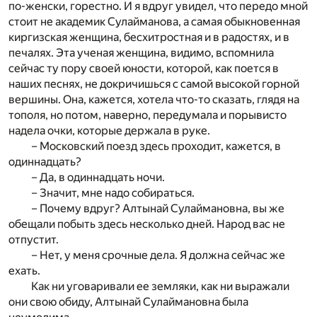
по-женски, горестно. И я вдруг увидел, что передо мной
стоит не академик Сулайманова, а самая обыкновенная
киргизская женщина, бесхитростная и в радостях, и в
печалях. Эта ученая женщина, видимо, вспомнила
сейчас ту пору своей юности, которой, как поется в
наших песнях, не докричишься с самой высокой горной
вершины. Она, кажется, хотела что-то сказать, глядя на
тополя, но потом, наверно, передумала и порывисто
надела очки, которые держала в руке.
– Московский поезд здесь проходит, кажется, в
одиннадцать?
– Да, в одиннадцать ночи.
– Значит, мне надо собираться.
– Почему вдруг? Алтынай Сулаймановна, вы же
обещали побыть здесь несколько дней. Народ вас не
отпустит.
– Нет, у меня срочные дела. Я должна сейчас же
ехать.
Как ни уговаривали ее земляки, как ни выражали
они свою обиду, Алтынай Сулаймановна была