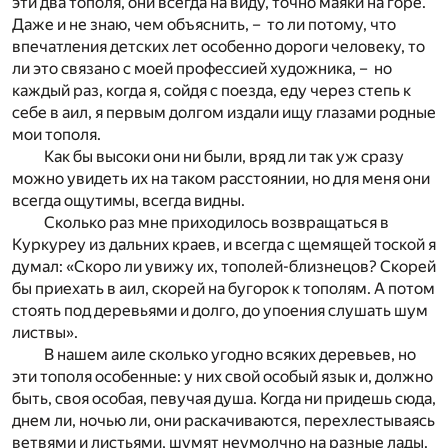
эти два тополя, они всегда на виду, точно маяки на горе.
Даже и не знаю, чем объяснить, – то ли потому, что
впечатления детских лет особенно дороги человеку, то
ли это связано с моей профессией художника, – но
каждый раз, когда я, сойдя с поезда, еду через степь к
себе в аил, я первым долгом издали ищу глазами родные
мои тополя.
Как бы высоки они ни были, вряд ли так уж сразу
можно увидеть их на таком расстоянии, но для меня они
всегда ощутимы, всегда видны.
Сколько раз мне приходилось возвращаться в
Куркуреу из дальних краев, и всегда с щемящей тоской я
думал: «Скоро ли увижу их, тополей-близнецов? Скорей
бы приехать в аил, скорей на бугорок к тополям. А потом
стоять под деревьями и долго, до упоения слушать шум
листвы».
В нашем аиле сколько угодно всяких деревьев, но
эти тополя особенные: у них свой особый язык и, должно
быть, своя особая, певучая душа. Когда ни придешь сюда,
днем ли, ночью ли, они раскачиваются, перехлестываясь
ветвями и листьями, шумят неумолчно на разные лады.