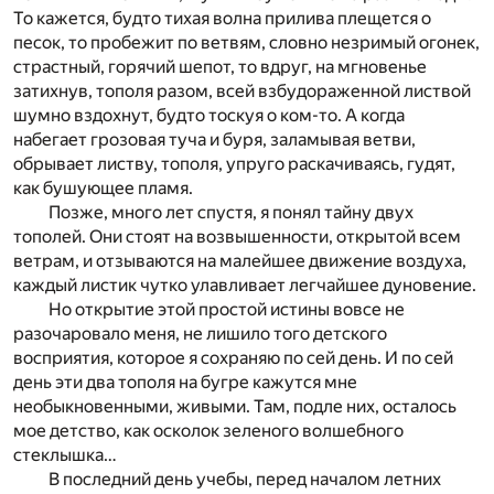
То кажется, будто тихая волна прилива плещется о
песок, то пробежит по ветвям, словно незримый огонек,
страстный, горячий шепот, то вдруг, на мгновенье
затихнув, тополя разом, всей взбудораженной листвой
шумно вздохнут, будто тоскуя о ком-то. А когда
набегает грозовая туча и буря, заламывая ветви,
обрывает листву, тополя, упруго раскачиваясь, гудят,
как бушующее пламя.
Позже, много лет спустя, я понял тайну двух
тополей. Они стоят на возвышенности, открытой всем
ветрам, и отзываются на малейшее движение воздуха,
каждый листик чутко улавливает легчайшее дуновение.
Но открытие этой простой истины вовсе не
разочаровало меня, не лишило того детского
восприятия, которое я сохраняю по сей день. И по сей
день эти два тополя на бугре кажутся мне
необыкновенными, живыми. Там, подле них, осталось
мое детство, как осколок зеленого волшебного
стеклышка…
В последний день учебы, перед началом летних