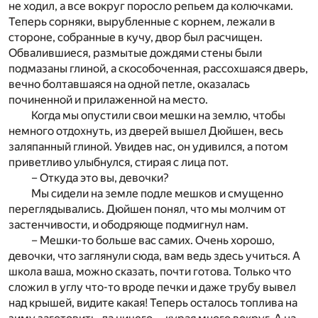
не ходил, а все вокруг поросло репьем да колючками.
Теперь сорняки, вырубленные с корнем, лежали в
стороне, собранные в кучу, двор был расчищен.
Обвалившиеся, размытые дождями стены были
подмазаны глиной, а скособоченная, рассохшаяся дверь,
вечно болтавшаяся на одной петле, оказалась
починенной и прилаженной на место.
Когда мы опустили свои мешки на землю, чтобы
немного отдохнуть, из дверей вышел Дюйшен, весь
заляпанный глиной. Увидев нас, он удивился, а потом
приветливо улыбнулся, стирая с лица пот.
– Откуда это вы, девочки?
Мы сидели на земле подле мешков и смущенно
переглядывались. Дюйшен понял, что мы молчим от
застенчивости, и ободряюще подмигнул нам.
– Мешки-то больше вас самих. Очень хорошо,
девочки, что заглянули сюда, вам ведь здесь учиться. А
школа ваша, можно сказать, почти готова. Только что
сложил в углу что-то вроде печки и даже трубу вывел
над крышей, видите какая! Теперь осталось топлива на