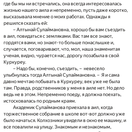
где бы мы ни встречались, она всегда интересовалась
жизнью нашего аила и непременно, пусть даже коротко,
высказывала мнение о моих работах. Однажды я
решился сказать ей:
– Алтынай Сулаймановна, хорошо бы вам съездить
в аил, повидаться с земляками. Вас там все знают,
гордятся вами, но знают-то больше понаслышке и,
случается, поговаривают, что, мол, наша знаменитая
ученая, видно, чурается нас, дорогу позабыла в свой
Куркуреу.
– Надо бы, конечно, съездить, – невесело
улыбнулась тогда Алтынай Сулаймановна. – Я и сама
давно мечтаю побывать в Куркуреу, век уже не была
там. Правда, родственников у меня в аиле нет. Но дело
ведь не в этом. Непременно поеду, я должна поехать,
истосковалась по родным краям.
Академик Сулайманова приехала в аил, когда
торжественное собрание в школе вот-вот должно уже
было начаться. Колхозники увидели в окно ее машину, и
все повалили на улицу. Знакомым и незнакомым,