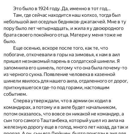
Это было в 1924 году. Да, именно в тот год…
Там, где сейчас находится наш колхоз, тогда был
небольшой аил оседлых бедняков-джатакчей. Мне в ту
пору было лет четырнадцать, и жила я у двоюродного
брата своего покойного отца. Матери у меня тоже не
было.
Еще осенью, вскоре после того, как те, что
побогаче, откочевали в горы на зимовья, к нам в аил
пришел незнакомый парень в солдатской шинели. Я
запомнила его шинель, потому что она была почему-то
из черного сукна. Появление человека в казенной
шинели явилось для нашего аила, отдаленного от дорог,
приткнувшегося где-то под горами, настоящим
событием.
Сперва утверждали, что в армии он ходил в
командирах, а потому и в аиле будет начальником,
потом оказалось, что вовсе он никакой не командир, а
сын того самого Таштанбека, который ушел из аила на
железную дорогу еще в голод, много лет назад, да так и
пропал. А он, сын его Дюйшен, будто прислан в аил для