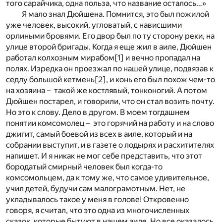
того сарайчика, одна польза, что название осталось…»
Я мало знал Дюйшена. Помнится, это был пожилой
уже человек, высокий, угловатый, с нависшими
орлиными бровями. Его двор был по ту сторону реки, на
улице второй бригады. Когда я еще жил в аиле, Дюйшен
работал колхозным мирабом
[1]
и вечно пропадал на
полях. Изредка он проезжал по нашей улице, подвязав к
седлу большой кетмень
[2]
, и конь его был похож чем-то
на хозяина – такой же костлявый, тонконогий. А потом
Дюйшен постарел, и говорили, что он стал возить почту.
Но это к слову. Дело в другом. В моем тогдашнем
понятии комсомолец – это горячий на работу и на слово
джигит, самый боевой из всех в аиле, который и на
собрании выступит, и в газете о лодырях и расхитителях
напишет. И я никак не мог себе представить, что этот
бородатый смирный человек был когда-то
комсомольцем, да к тому же, что самое удивительное,
учил детей, будучи сам малограмотным. Нет, не
укладывалось такое у меня в голове! Откровенно
говоря, я считал, что это одна из многочисленных
сказок, которые бытуют в нашем аиле. Но все оказалось