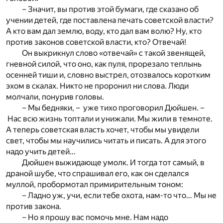
– Значит, вы против этой бумаги, где сказано об
учении детей, где поставлена печать советской власти?
А кто вам дал землю, воду, кто дал вам волю? Ну, кто
против законов советской власти, кто? Отвечай!
Он выкрикнул слово «отвечай» с такой звенящей,
гневной силой, что оно, как пуля, прорезало теплынь
осенней тиши и, словно выстрел, отозвалось коротким
эхом в скалах. Никто не проронил ни слова. Люди
молчали, понурив головы.
– Мы бедняки, – уже тихо проговорил Дюйшен. –
Нас всю жизнь топтали и унижали. Мы жили в темноте.
А теперь советская власть хочет, чтобы мы увидели
свет, чтобы мы научились читать и писать. А для этого
надо учить детей…
Дюйшен выжидающе умолк. И тогда тот самый, в
драной шубе, что спрашивал его, как он сделался
муллой, пробормотал примирительным тоном:
– Ладно уж, учи, если тебе охота, нам-то что… Мы не
против закона.
– Но я прошу вас помочь мне. Нам надо