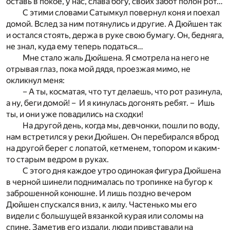
оставь в покое, у нас, слава богу, своих забот полон рот…
С этими словами Сатымкул повернул коня и поехал
домой. Вслед за ним потянулись и другие. А Дюйшен так
и остался стоять, держа в руке свою бумагу. Он, бедняга,
не знал, куда ему теперь податься…
Мне стало жаль Дюйшена. Я смотрела на него не
отрывая глаз, пока мой дядя, проезжая мимо, не
окликнул меня:
– А ты, косматая, что тут делаешь, что рот разинула,
а ну, беги домой! – И я кинулась догонять ребят. – Ишь
ты, и они уже повадились на сходки!
На другой день, когда мы, девчонки, пошли по воду,
нам встретился у реки Дюйшен. Он перебирался вброд
на другой берег с лопатой, кетменем, топором и каким-
то старым ведром в руках.
С этого дня каждое утро одинокая фигура Дюйшена
в черной шинели поднималась по тропинке на бугор к
заброшенной конюшне. И лишь поздно вечером
Дюйшен спускался вниз, к аилу. Частенько мы его
видели с большущей вязанкой курая или соломы на
спине. Заметив его издали, люди привставали на