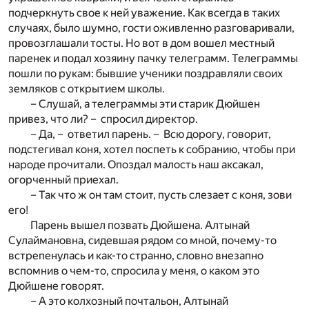
подчеркнуть свое к ней уважение. Как всегда в таких
случаях, было шумно, гости оживленно разговаривали,
провозглашали тосты. Но вот в дом вошел местный
паренек и подал хозяину пачку телеграмм. Телеграммы
пошли по рукам: бывшие ученики поздравляли своих
земляков с открытием школы.
– Слушай, а телеграммы эти старик Дюйшен
привез, что ли? – спросил директор.
– Да, – ответил парень. – Всю дорогу, говорит,
подстегивал коня, хотел поспеть к собранию, чтобы при
народе прочитали. Опоздал малость наш аксакал,
огорченный приехал.
– Так что ж он там стоит, пусть слезает с коня, зови
его!
Парень вышел позвать Дюйшена. Алтынай
Сулаймановна, сидевшая рядом со мной, почему-то
встрепенулась и как-то странно, словно внезапно
вспомнив о чем-то, спросила у меня, о каком это
Дюйшене говорят.
– А это колхозный почтальон, Алтынай