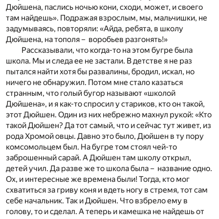
Дюйшена, паслись ночью кони, сходи, может, и своего
там найдешь». Подражая взрослым, мы, мальчишки, не
задумываясь, повторяли: «Айда, ребята, в школу
Дюйшена, на тополя – воробьев разгонять!»
Рассказывали, что когда-то на этом бугре была
школа. Мы и следа ее не застали. В детстве я не раз
пытался найти хотя бы развалины, бродил, искал, но
ничего не обнаружил. Потом мне стало казаться
странным, что голый бугор называют «школой
Дюйшена», и я как-то спросил у стариков, кто он такой,
этот Дюйшен. Один из них небрежно махнул рукой: «Кто
такой Дюйшен? Да тот самый, что и сейчас тут живет, из
рода Хромой овцы. Давно это было, Дюйшен в ту пору
комсомольцем был. На бугре том стоял чей-то
заброшенный сарай. А Дюйшен там школу открыл,
детей учил. Да разве же то школа была – название одно.
Ох, и интересные же времена были! Тогда, кто мог
схватиться за гриву коня и вдеть ногу в стремя, тот сам
себе начальник. Так и Дюйшен. Что взбрело ему в
голову, то и сделал. А теперь и камешка не найдешь от