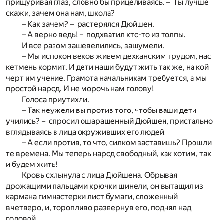
прищуривая глаз, словно бы прицеливаясь. – Ты лучше
скажи, зачем она нам, школа?
– Как зачем? – растерялся Дюйшен.
– А верно ведь! – подхватил кто-то из толпы.
И все разом зашевелились, зашумели.
– Мы испокон веков живем дехканским трудом, нас
кетмень кормит. И дети наши будут жить так же, на кой
черт им учение. Грамота начальникам требуется, а мы
простой народ. И не морочь нам голову!
Голоса приутихли.
– Так неужели вы против того, чтобы ваши дети
учились? – спросил ошарашенный Дюйшен, пристально
вглядываясь в лица окруживших его людей.
– А если против, то что, силком заставишь? Прошли
те времена. Мы теперь народ свободный, как хотим, так
и будем жить!
Кровь схлынула с лица Дюйшена. Обрывая
дрожащими пальцами крючки шинели, он вытащил из
кармана гимнастерки лист бумаги, сложенный
вчетверо, и, торопливо развернув его, поднял над
головой.