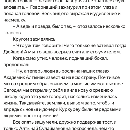
поднял бокал. – А сам-то он наверняка не знал всех букв
алфавита. – Говоривший зажмурил при этом глаза и
покачал головой. Весь вид его выражал и удивление и
насмешку.
– А ведь и правда, было так, – отозвалось несколько
голосов.
Кругом засмеялись.
– Что уж там говорить! Чего только не затевал тогда
Дюйшен! А мы-то ведь всерьез считали его учителем.
Когда смех утих, человек, поднявший бокал,
продолжал:
– Ну, а теперь люди выросли на наших глазах.
Академик Алтынай известна на всю страну. Почти все
мы со средним образованием, а многие имеют высшее.
Сегодня мы открыли у себя в аиле новую среднюю
школу; одно это уже говорит, насколько изменилась
жизнь. Так давайте, земляки, выпьем за то, чтобы и
впредь сыновья и дочери Куркуреу были передовыми
людьми своего времени!
Все опять зашумели, дружно поддержав тост, и
только Алтынай Сулаймановна покраснела, чем-то