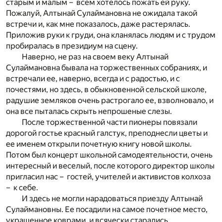
старым и малым – всем хотелось пожать ей руку.
Пожалуй, Алтынай Сулаймановна не ожидала такой
встречи и, как мне показалось, даже растерялась.
Приложив руки к груди, она кланялась людям и с трудом
пробиралась в президиум на сцену.
Наверно, не раз на своем веку Алтынай
Сулаймановна бывала на торжественных собраниях, и
встречали ее, наверно, всегда и с радостью, и с
почестями, но здесь, в обыкновенной сельской школе,
радушие земляков очень растрогало ее, взволновало, и
она все пыталась скрыть непрошеные слезы.
После торжественной части пионеры повязали
дорогой гостье красный галстук, преподнесли цветы и
ее именем открыли почетную книгу новой школы.
Потом был концерт школьной самодеятельности, очень
интересный и веселый, после которого директор школы
пригласил нас – гостей, учителей и активистов колхоза
– к себе.
И здесь не могли нарадоваться приезду Алтынай
Сулаймановны. Ее посадили на самое почетное место,
украшенное коврами, и всячески старались