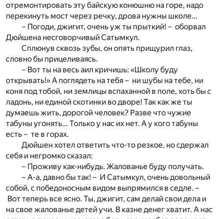
отремонтировать эту байскую конюшню на горе, надо
перекинуть мост через речку, дрова нужны школе…
– Погоди, джигит, очень уж ты прыткий! – оборвал
Дюйшена несговорчивый Сатымкул.
Сплюнув сквозь зубы, он опять прищурил глаз,
словно бы прицеливаясь.
– Вот ты на весь аил кричишь: «Школу буду
открывать!» А поглядеть на тебя – ни шубы на тебе, ни
коня под тобой, ни землицы вспаханной в поле, хоть бы с
ладонь, ни единой скотинки во дворе! Так как же ты
думаешь жить, дорогой человек? Разве что чужие
табуны угонять… Только у нас их нет. А у кого табуны
есть – те в горах.
Дюйшен хотел ответить что-то резкое, но сдержал
себя и негромко сказал:
– Проживу как-нибудь. Жалованье буду получать.
– А-а, давно бы так! – И Сатымкул, очень довольный
собой, с победоносным видом выпрямился в седле. –
Вот теперь все ясно. Ты, джигит, сам делай свои дела и
на свое жалованье детей учи. В казне денег хватит. А нас