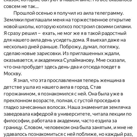
совсем не так…
Прошлой осенью я получил из аила телеграмму.
Земляки приглашали меня на торжественное открытие
новой школы, которую колхоз построил своими силами.
Я сразу решил – ехать, не мог же я в такой радостный
для нашего аила день усидеть дома. Я выехал даже на
несколько дней раньше. Поброжу, думал, погляжу,
сделаю новые зарисовки. Из приглашенных ждали,
оказывается, и академика Сулайманову. Мне сказали,
что она пробудет здесь день-два и отсюда поедет в
Москву.
Я знал, что эта прославленная теперь женщина в
детстве ушла из нашего аила в город. Став
горожанином, я познакомился с ней. Она была уже в
преклонном возрасте, полная, с густой проседью в
гладко зачесанных волосах. Наша знаменитая землячка
заведовала кафедрой в университете, читала лекции по
философии, работала в академии, часто ездила за
границу. Словом, человеком она была занятым, и мне не
удавалось познакомиться с ней поближе, но каждый раз,