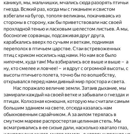
каникул, мы, мальчишки, мчались сюда разорять птичьи
гнезда. Всякий раз, когда мы с гиканьем и свистом
взбегали на бугор, тополя-великаны, покачиваясь из
стороны в сторону, как бы приветствовали нас своей
прохладной тенью и ласковым шелестом листьев. А мы,
босоногие сорванцы, подсаживая друг друга,
карабкались вверх по сучьям и веткам, поднимая
переполох в птичьем царстве. Стаи встревоженных
птиц с криком носились над нами. Но нам все было
нипочем, куда там! Мы взбирались все выше и выше – а
ну, кто смелее и ловчее! – и вдруг с огромной высоты, с
высоты птичьего полета, точно бы по волшебству,
открывался перед нами дивный мир простора и света.
Нас поражало величие земли. Затаив дыхание, мы
замирали каждый на своей ветке и забывали о гнездах и
птицах. Колхозная конюшня, которую мы считали самым
большим зданием на свете, отсюда казалась нам
обыкновенным сарайчиком. А за аилом терялась в
смутном мареве распростертая целинная степь. Мы
всматривались в ее сизые дали, насколько хватало глаз,