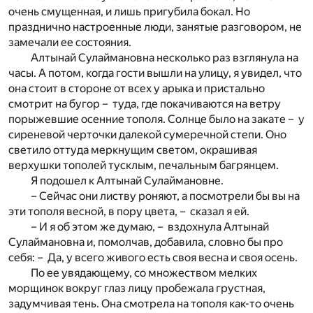
очень смущенная, и лишь пригубила бокал. Но
празднично настроенные люди, занятые разговором, не
замечали ее состояния.
Алтынай Сулаймановна несколько раз взглянула на
часы. А потом, когда гости вышли на улицу, я увидел, что
она стоит в стороне от всех у арыка и пристально
смотрит на бугор – туда, где покачиваются на ветру
порыжевшие осенние тополя. Солнце было на закате – у
сиреневой черточки далекой сумеречной степи. Оно
светило оттуда меркнущим светом, окрашивая
верхушки тополей тусклым, печальным багрянцем.
Я подошел к Алтынай Сулаймановне.
– Сейчас они листву роняют, а посмотрели бы вы на
эти тополя весной, в пору цвета, – сказал я ей.
– И я об этом же думаю, – вздохнула Алтынай
Сулаймановна и, помолчав, добавила, словно бы про
себя: – Да, у всего живого есть своя весна и своя осень.
По ее увядающему, со множеством мелких
морщинок вокруг глаз лицу пробежала грустная,
задумчивая тень. Она смотрела на тополя как-то очень