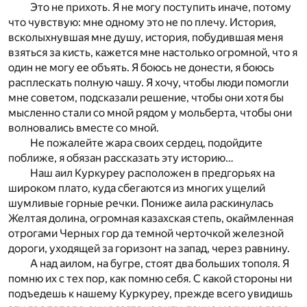
Это не прихоть. Я не могу поступить иначе, потому
что чувствую: мне одному это не по плечу. История,
всколыхнувшая мне душу, история, побудившая меня
взяться за кисть, кажется мне настолько огромной, что я
один не могу ее объять. Я боюсь не донести, я боюсь
расплескать полную чашу. Я хочу, чтобы люди помогли
мне советом, подсказали решение, чтобы они хотя бы
мысленно стали со мной рядом у мольберта, чтобы они
волновались вместе со мной.
Не пожалейте жара своих сердец, подойдите
поближе, я обязан рассказать эту историю…
Наш аил Куркуреу расположен в предгорьях на
широком плато, куда сбегаются из многих ущелий
шумливые горные речки. Пониже аила раскинулась
Желтая долина, огромная казахская степь, окаймленная
отрогами Черных гор да темной черточкой железной
дороги, уходящей за горизонт на запад, через равнину.
А над аилом, на бугре, стоят два больших тополя. Я
помню их с тех пор, как помню себя. С какой стороны ни
подъедешь к нашему Куркуреу, прежде всего увидишь