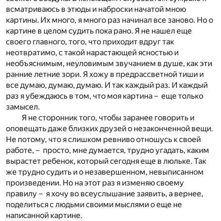
всматриваюсь в этюды и наброски начатой мною
картины. Их много, я много раз начинал все заново. Но о
картине в целом судить пока рано. Я не нашел еще
своего главного, того, что приходит вдруг так
неотвратимо, с такой нарастающей ясностью и
необъяснимым, неуловимым звучанием в душе, как эти
ранние летние зори. Я хожу в предрассветной тиши и
все думаю, думаю, думаю. И так каждый раз. И каждый
раз я убеждаюсь в том, что моя картина – еще только
замысел.
Я не сторонник того, чтобы заранее говорить и
оповещать даже близких друзей о незаконченной вещи.
Не потому, что я слишком ревниво отношусь к своей
работе, – просто, мне думается, трудно угадать, каким
вырастет ребенок, который сегодня еще в люльке. Так
же трудно судить и о незавершенном, невыписанном
произведении. Но на этот раз я изменяю своему
правилу – я хочу во всеуслышание заявить, а вернее,
поделиться с людьми своими мыслями о еще не
написанной картине.