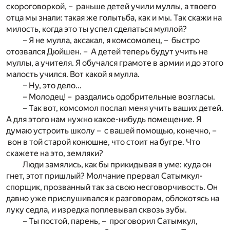
скороговоркой, – раньше детей учили муллы, а твоего
отца мы знали: такая же голытьба, как и мы. Так скажи на
милость, когда это ты успел сделаться муллой?
– Я не мулла, аксакал, я комсомолец, – быстро
отозвался Дюйшен. – А детей теперь будут учить не
муллы, а учителя. Я обучался грамоте в армии и до этого
малость учился. Вот какой я мулла.
– Ну, это дело…
– Молодец! – раздались одобрительные возгласы.
– Так вот, комсомол послал меня учить ваших детей.
А для этого нам нужно какое-нибудь помещение. Я
думаю устроить школу – с вашей помощью, конечно, –
вон в той старой конюшне, что стоит на бугре. Что
скажете на это, земляки?
Люди замялись, как бы прикидывая в уме: куда он
гнет, этот пришлый? Молчание прервал Сатымкул-
спорщик, прозванный так за свою несговорчивость. Он
давно уже прислушивался к разговорам, облокотясь на
луку седла, и изредка поплевывал сквозь зубы.
– Ты постой, парень, – проговорил Сатымкул,