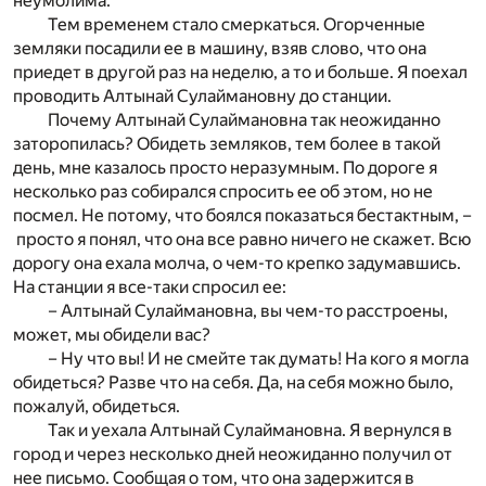
неумолима.
Тем временем стало смеркаться. Огорченные
земляки посадили ее в машину, взяв слово, что она
приедет в другой раз на неделю, а то и больше. Я поехал
проводить Алтынай Сулаймановну до станции.
Почему Алтынай Сулаймановна так неожиданно
заторопилась? Обидеть земляков, тем более в такой
день, мне казалось просто неразумным. По дороге я
несколько раз собирался спросить ее об этом, но не
посмел. Не потому, что боялся показаться бестактным, –
просто я понял, что она все равно ничего не скажет. Всю
дорогу она ехала молча, о чем-то крепко задумавшись.
На станции я все-таки спросил ее:
– Алтынай Сулаймановна, вы чем-то расстроены,
может, мы обидели вас?
– Ну что вы! И не смейте так думать! На кого я могла
обидеться? Разве что на себя. Да, на себя можно было,
пожалуй, обидеться.
Так и уехала Алтынай Сулаймановна. Я вернулся в
город и через несколько дней неожиданно получил от
нее письмо. Сообщая о том, что она задержится в