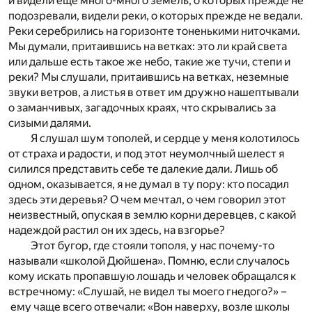
и видели еще много-много земель, о которых прежде не
подозревали, видели реки, о которых прежде не ведали.
Реки серебрились на горизонте тоненькими ниточками.
Мы думали, притаившись на ветках: это ли край света
или дальше есть такое же небо, такие же тучи, степи и
реки? Мы слушали, притаившись на ветках, неземные
звуки ветров, а листья в ответ им дружно нашептывали
о заманчивых, загадочных краях, что скрывались за
сизыми далями.
Я слушал шум тополей, и сердце у меня колотилось
от страха и радости, и под этот неумолчный шелест я
силился представить себе те далекие дали. Лишь об
одном, оказывается, я не думал в ту пору: кто посадил
здесь эти деревья? О чем мечтал, о чем говорил этот
неизвестный, опуская в землю корни деревцев, с какой
надеждой растил он их здесь, на взгорье?
Этот бугор, где стояли тополя, у нас почему-то
называли «школой Дюйшена». Помню, если случалось
кому искать пропавшую лошадь и человек обращался к
встречному: «Слушай, не видел ты моего гнедого?» –
ему чаще всего отвечали: «Вон наверху, возле школы