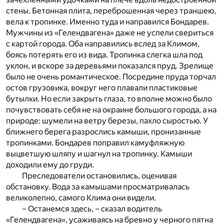
стены. Бетонная плита, переброшенная через траншею,
вела к тропинке. Именно туда и направился Бондарев.
Мужчины из «Гелендвагена» даже не успели свериться
с картой города. Оба направились вслед за Климом,
боясь потерять его из вида. Тропинка слегка шла под
уклон, и вскоре за деревьями показался пруд. Зрелище
было не очень романтическое. Посредине пруда торчал
остов грузовика, вокруг него плавали пластиковые
бутылки. Но если закрыть глаза, то вполне можно было
почувствовать себя не на окраине большого города, а на
природе: шумели на ветру березы, пахло сыростью. У
ближнего берега разрослись камыши, пронизанные
тропинками. Бондарев поправил камуфляжную
выцветшую шляпу и шагнул на тропинку. Камыши
доходили ему до груди.
Преследователи остановились, оценивая
обстановку. Вода за камышами просматривалась
великолепно, самого Клима они видели.
– Останемся здесь, – сказал водитель
«Гелендвагена», усаживаясь на бревно у черного пятна