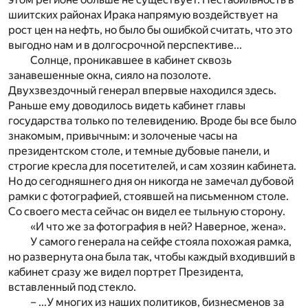
шиитских районах Ирака напрямую воздействует на
рост цен на нефть, но было бы ошибкой считать, что это
выгодно нам и в долгосрочной перспективе...
Солнце, проникавшее в кабинет сквозь
занавешенные окна, сияло на позолоте.
Двухзвездочный генерал впервые находился здесь.
Раньше ему доводилось видеть кабинет главы
государства только по телевидению. Вроде бы все было
знакомым, привычным: и золоченые часы на
президентском столе, и темные дубовые панели, и
строгие кресла для посетителей, и сам хозяин кабинета.
Но до сегодняшнего дня он никогда не замечал дубовой
рамки с фотографией, стоявшей на письменном столе.
Со своего места сейчас он видел ее тыльную сторону.
«И что же за фотография в ней? Наверное, жена».
У самого генерала на сейфе стояла похожая рамка,
но развернута она была так, чтобы каждый входивший в
кабинет сразу же видел портрет Президента,
вставленный под стекло.
– ...У многих из наших политиков, бизнесменов за