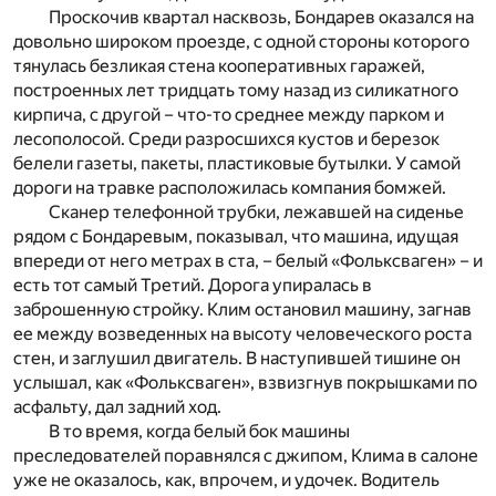
Проскочив квартал насквозь, Бондарев оказался на
довольно широком проезде, с одной стороны которого
тянулась безликая стена кооперативных гаражей,
построенных лет тридцать тому назад из силикатного
кирпича, с другой – что-то среднее между парком и
лесополосой. Среди разросшихся кустов и березок
белели газеты, пакеты, пластиковые бутылки. У самой
дороги на травке расположилась компания бомжей.
Сканер телефонной трубки, лежавшей на сиденье
рядом с Бондаревым, показывал, что машина, идущая
впереди от него метрах в ста, – белый «Фольксваген» – и
есть тот самый Третий. Дорога упиралась в
заброшенную стройку. Клим остановил машину, загнав
ее между возведенных на высоту человеческого роста
стен, и заглушил двигатель. В наступившей тишине он
услышал, как «Фольксваген», взвизгнув покрышками по
асфальту, дал задний ход.
В то время, когда белый бок машины
преследователей поравнялся с джипом, Клима в салоне
уже не оказалось, как, впрочем, и удочек. Водитель