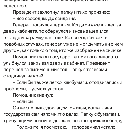
лепестков.
Президент захлопнул папку и тихо произнес:
– Все свободны. До свидания.
Генерал поднялся первым. Когда он уже вышел за
дверь кабинета, то обернулся и вновь зацепился
взглядом за рамку на столе. Как всегда бывает в
подобных случаях, генерал уже не мог думать ни о чем
другом, как только о том, кто же изображен на снимке.
Помощник главы государства немного виновато
улыбнулся, закрывая дверь в кабинет. Президент
перешел за письменный стол. Папку с тезисами
отодвинул на край.
– Если бы так же легко, как бумаги, отодвигались и
проблемы, – усмехнулся он.
Помощник кивнул:
– Если бы.
Он не спешил с докладом, ожидая, когда глава
государства сам напомнит о делах. Папку с бумагами,
требующими подписи, держал, плотно прижав к бедру.
– Положите, я посмотрю, – голос звучал устало.