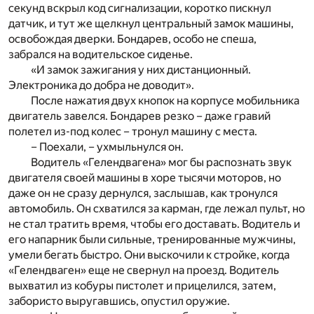
секунд вскрыл код сигнализации, коротко пискнул
датчик, и тут же щелкнул центральный замок машины,
освобождая дверки. Бондарев, особо не спеша,
забрался на водительское сиденье.
«И замок зажигания у них дистанционный.
Электроника до добра не доводит».
После нажатия двух кнопок на корпусе мобильника
двигатель завелся. Бондарев резко – даже гравий
полетел из-под колес – тронул машину с места.
– Поехали, – ухмыльнулся он.
Водитель «Гелендвагена» мог бы распознать звук
двигателя своей машины в хоре тысячи моторов, но
даже он не сразу дернулся, заслышав, как тронулся
автомобиль. Он схватился за карман, где лежал пульт, но
не стал тратить время, чтобы его доставать. Водитель и
его напарник были сильные, тренированные мужчины,
умели бегать быстро. Они выскочили к стройке, когда
«Гелендваген» еще не свернул на проезд. Водитель
выхватил из кобуры пистолет и прицелился, затем,
забористо выругавшись, опустил оружие.