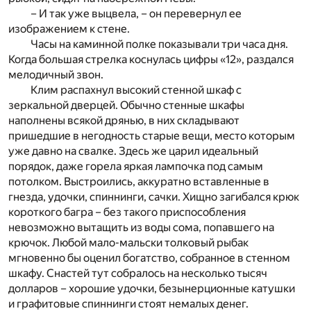
– И так уже выцвела, – он перевернул ее
изображением к стене.
Часы на каминной полке показывали три часа дня.
Когда большая стрелка коснулась цифры «12», раздался
мелодичный звон.
Клим распахнул высокий стенной шкаф с
зеркальной дверцей. Обычно стенные шкафы
наполнены всякой дрянью, в них складывают
пришедшие в негодность старые вещи, место которым
уже давно на свалке. Здесь же царил идеальный
порядок, даже горела яркая лампочка под самым
потолком. Выстроились, аккуратно вставленные в
гнезда, удочки, спиннинги, сачки. Хищно загибался крюк
короткого багра – без такого приспособления
невозможно вытащить из воды сома, попавшего на
крючок. Любой мало-мальски толковый рыбак
мгновенно бы оценил богатство, собранное в стенном
шкафу. Снастей тут собралось на несколько тысяч
долларов – хорошие удочки, безынерционные катушки
и графитовые спиннинги стоят немалых денег.