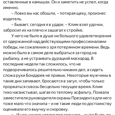
оставленные в камышах. Он и заметить не успел, когда
именно.
– Ловко вы нас обошли, – потирая щеку, произнес
водитель.
– Бывает, сегодня я в ударе. – Клим взял удочки,
забросил их на плечо и зашагал к стройке.
У него не было в душе ни большого удовлетворения
от одержанной над действующими профессионалами
победы, ни сожаления о зря потерянном времени. Ведь
можно было в самом деле выбраться за город на
рыбалку, а не устраивать дурацкий маскарад. В
последние недели так сложилось, что не
подворачивалось решительно никаких дел, а сидеть
сложа руки Бондарев не привык. Некоторые мужчины в
такие дни запивают, бросаются в загул, чтобы только
прорваться сквозь бесцельно текущее время. Клим
тихо насвистывал, шагая по теплому асфальту. Похвала
заместителя руководителя охраны Президента для него
тоже мало что значила – и не такие люди по достоинству
оценивали его выучку и сноровку.
«...И нет ничего нового под солнцем... и что было, то