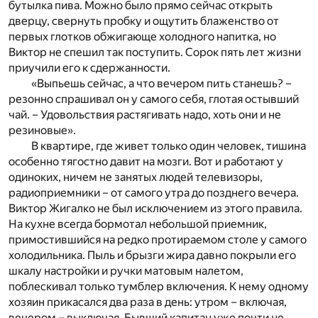
бутылка пива. Можно было прямо сейчас открыть
дверцу, свернуть пробку и ощутить блаженство от
первых глотков обжигающе холодного напитка, но
Виктор не спешил так поступить. Сорок пять лет жизни
приучили его к сдержанности.
«Выпьешь сейчас, а что вечером пить станешь? –
резонно спрашивал он у самого себя, глотая остывший
чай. – Удовольствия растягивать надо, хоть они и не
резиновые».
В квартире, где живет только один человек, тишина
особенно тягостно давит на мозги. Вот и работают у
одиноких, ничем не занятых людей телевизоры,
радиоприемники – от самого утра до позднего вечера.
Виктор Жигалко не был исключением из этого правила.
На кухне всегда бормотал небольшой приемник,
примостившийся на редко протираемом столе у самого
холодильника. Пыль и брызги жира давно покрыли его
шкалу настройки и ручки матовым налетом,
поблескивал только тумблер включения. К нему одному
хозяин прикасался два раза в день: утром – включая,
вечером – выключая. Бывший капитан уже почти не