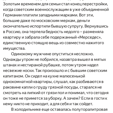
Золотым временем для семьи стал конец перестройки,
когда советским военнослужащим в уже объединенной
Германии платили западными марками. Вот эти,
большие даже по московским меркам, деньги
окончательно испортили бывшую супругу. Вернувшись
в Россию, она терпела бедность недолго – разменяла
квартиру и забрала себе подержанный «Мерседес»,
единственную стоящую вещь из совместно нажитого
имущества.
Одинокому мужчине опуститься несложно.
Однажды утром не побрился, назавтра вышел в мятых
штанах и нестираной рубашке, потом утром надел
несвежие носки. Так произошло и с бывшим советским
капитаном. Он сидел на кухне малюсенькой
однокомнатной квартиры, слушал, как разбиваются в
раковине капли о груду грязной посуды, старался не
смотреть на липкий от грязи пол и понимал, что сегодня
он тоже не примется за уборку. А зачем? Если в гости к
нему никто не приходит, а для себя и так сойдет.
В холодильнике еще оставалась полуторалитровая