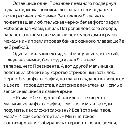
Оставшись один, Президент немного поддернул
рукава пиджака, положил локти на стол и подался к
фотографической рамке. За стеклом была чуть
пожелтевшая любительская черно-белая фотография.
Набережная Невы, шпиль Петропавловского собора,
парапет, а на нем двое мальчишек с удочками в руках,
между ними трехлитровая банка с одиноко плавающей в
ней рыбкой.
Один из мальчишек сидел обернувшись, и всякий,
глянув на снимок, без труда узнал бы в нем
теперешнего Президента. А вот другой мальчишка
подставил объективу коротко стриженный затылок.
Черно-белая фотография, но глава государства видел ее
в цвете – город детства, а детские впечатления – самые
запоминающиеся и самые яркие.
– Клим, – беззвучно обратился Президент к
мальчишке на фотографии, – могли ли мы в те годы
подумать, как сложится жизнь? Всей страны, твоя,
моя? – И сам себе ответил: – Мы и не такое
фантазировали. Собирались открывать новые земли,