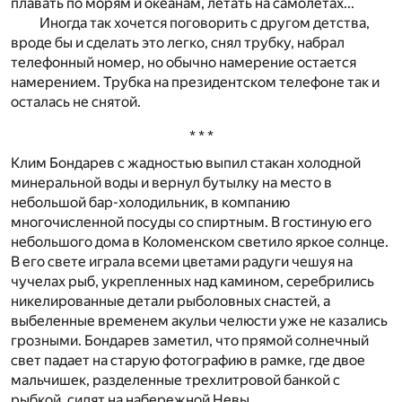
плавать по морям и океанам, летать на самолетах...
Иногда так хочется поговорить с другом детства,
вроде бы и сделать это легко, снял трубку, набрал
телефонный номер, но обычно намерение остается
намерением. Трубка на президентском телефоне так и
осталась не снятой.
* * *
Клим Бондарев с жадностью выпил стакан холодной
минеральной воды и вернул бутылку на место в
небольшой бар-холодильник, в компанию
многочисленной посуды со спиртным. В гостиную его
небольшого дома в Коломенском светило яркое солнце.
В его свете играла всеми цветами радуги чешуя на
чучелах рыб, укрепленных над камином, серебрились
никелированные детали рыболовных снастей, а
выбеленные временем акульи челюсти уже не казались
грозными. Бондарев заметил, что прямой солнечный
свет падает на старую фотографию в рамке, где двое
мальчишек, разделенные трехлитровой банкой с
рыбкой, сидят на набережной Невы.