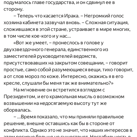
подумалось главе государства, и он сдвинул ее в
сторону.
– Теперь что касается Ирака. – Негромкий голос
хозяина кабинета зазвучал вновь. – Сложная ситуация,
сложившаяся в этой стране, устраивает в мире многих,
в том числе кое-кого и у нас...
«Вот же умеет, – пронеслось в голове у
двухзвездочного генерала, единственного из
заместителей руководителей ведомств,
присутствовавших на закрытом совещании, – говорит
простые, само собой разумеющиеся вещи, тихо говорит,
а от слов мороз по коже. Интересно, окажись я в его
кресле, слушали бы меня так же внимательно?»
На мгновение он встретился взглядом с
Президентом, и его крамольная мысль о возможном
возвышении на недосягаемую высоту тут же
оборвалась.
– ...Время показало, что мы приняли правильное
решение, внешне оставшись как бы в стороне от
конфликта. Однако это не значит, что наших интересов в
этом регионе больше не существует. Нестабильность в