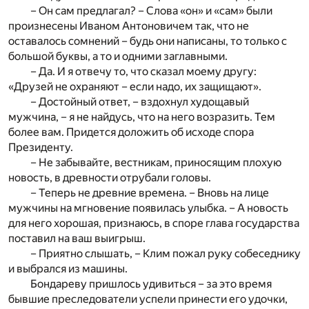
– Он сам предлагал? – Слова «он» и «сам» были
произнесены Иваном Антоновичем так, что не
оставалось сомнений – будь они написаны, то только с
большой буквы, а то и одними заглавными.
– Да. И я отвечу то, что сказал моему другу:
«Друзей не охраняют – если надо, их защищают».
– Достойный ответ, – вздохнул худощавый
мужчина, – я не найдусь, что на него возразить. Тем
более вам. Придется доложить об исходе спора
Президенту.
– Не забывайте, вестникам, приносящим плохую
новость, в древности отрубали головы.
– Теперь не древние времена. – Вновь на лице
мужчины на мгновение появилась улыбка. – А новость
для него хорошая, признаюсь, в споре глава государства
поставил на ваш выигрыш.
– Приятно слышать, – Клим пожал руку собеседнику
и выбрался из машины.
Бондареву пришлось удивиться – за это время
бывшие преследователи успели принести его удочки,