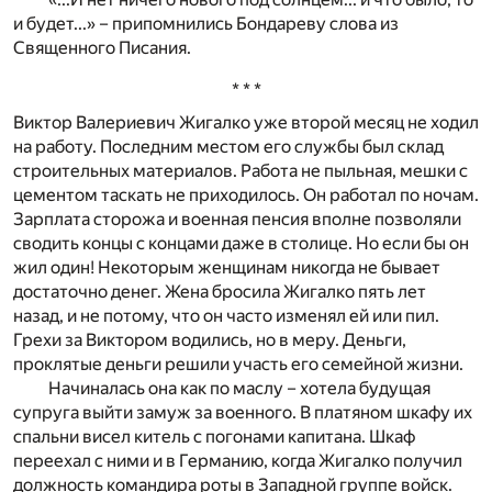
и будет...» – припомнились Бондареву слова из
Священного Писания.
* * *
Виктор Валериевич Жигалко уже второй месяц не ходил
на работу. Последним местом его службы был склад
строительных материалов. Работа не пыльная, мешки с
цементом таскать не приходилось. Он работал по ночам.
Зарплата сторожа и военная пенсия вполне позволяли
сводить концы с концами даже в столице. Но если бы он
жил один! Некоторым женщинам никогда не бывает
достаточно денег. Жена бросила Жигалко пять лет
назад, и не потому, что он часто изменял ей или пил.
Грехи за Виктором водились, но в меру. Деньги,
проклятые деньги решили участь его семейной жизни.
Начиналась она как по маслу – хотела будущая
супруга выйти замуж за военного. В платяном шкафу их
спальни висел китель с погонами капитана. Шкаф
переехал с ними и в Германию, когда Жигалко получил
должность командира роты в Западной группе войск.