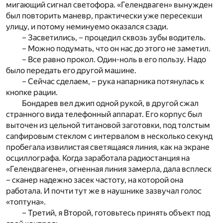
мигающий сигнал светофора. «Гелендваген» вынужден
был повторить маневр, практически уже пересекши
улицу, и потому неминуемо оказался сзади.
– Засветились, – процедил сквозь зубы водитель.
– Можно подумать, что он нас до этого не заметил.
– Все равно прокол. Один-ноль в его пользу. Надо
было передать его другой машине.
– Сейчас сделаем, – рука напарника потянулась к
кнопке рации.
Бондарев вел джип одной рукой, в другой сжал
странного вида телефонный аппарат. Его корпус был
выточен из цельной титановой заготовки, под толстым
сапфировым стеклом с интервалом в несколько секунд
пробегала извилистая светящаяся линия, как на экране
осциллографа. Когда заработала радиостанция на
«Гелендвагене», огненная линия замерла, дала всплеск
– сканер надежно засек частоту, на которой она
работала. И почти тут же в наушнике зазвучал голос
«топтуна».
– Третий, я Второй, готовьтесь принять объект под