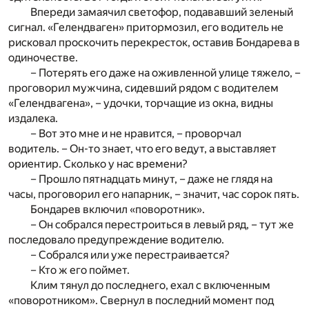
Впереди замаячил светофор, подававший зеленый
сигнал. «Гелендваген» притормозил, его водитель не
рисковал проскочить перекресток, оставив Бондарева в
одиночестве.
– Потерять его даже на оживленной улице тяжело, –
проговорил мужчина, сидевший рядом с водителем
«Гелендвагена», – удочки, торчащие из окна, видны
издалека.
– Вот это мне и не нравится, – проворчал
водитель. – Он-то знает, что его ведут, а выставляет
ориентир. Сколько у нас времени?
– Прошло пятнадцать минут, – даже не глядя на
часы, проговорил его напарник, – значит, час сорок пять.
Бондарев включил «поворотник».
– Он собрался перестроиться в левый ряд, – тут же
последовало предупреждение водителю.
– Собрался или уже перестраивается?
– Кто ж его поймет.
Клим тянул до последнего, ехал с включенным
«поворотником». Свернул в последний момент под