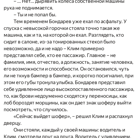
– ... Нет... дырявить колеса собственной машины
рука не поднимается.
– Ты и не попал бы.
Тем временем Бондарев уже ехал по асфальту. У
спуска с невысокой горочки стояла точно такая же
машина, как и та, на которой он ехал. Разглядеть, кто
сидит в салоне, из-за тонированных стекол было
невозможно, да и не надо – Клим примерно
представлял себе, кто ее пассажир. Главное – не
фамилия, имя, отчество, а должность, занятие человека,
его возможности и способности. Он остановился, чуть
ли не ткнув бампер в бампер, и коротко посигналил, при
этом его губы тронула улыбка. Бондарев представил
себе удивленное лицо высокопоставленного пассажира,
то, как брови недоуменно сходятся у переносицы, как
лоб бороздят морщины, как он дает знак шоферу выйти
посмотреть, что случилось.
«Сейчас выйдет шофер», – решил Клим и распахнул
дверцу.
Они стояли, каждый у своей машины: водитель и
Клим, смотрели друг на друга. Водитель с удивлением,