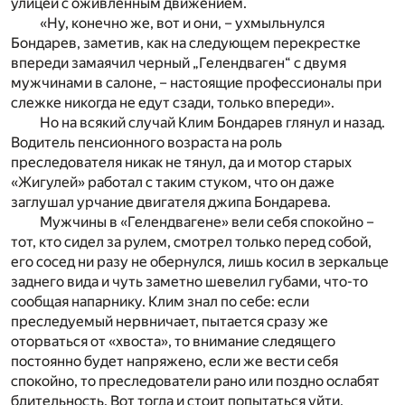
улицей с оживленным движением.
«Ну, конечно же, вот и они, – ухмыльнулся
Бондарев, заметив, как на следующем перекрестке
впереди замаячил черный „Гелендваген“ с двумя
мужчинами в салоне, – настоящие профессионалы при
слежке никогда не едут сзади, только впереди».
Но на всякий случай Клим Бондарев глянул и назад.
Водитель пенсионного возраста на роль
преследователя никак не тянул, да и мотор старых
«Жигулей» работал с таким стуком, что он даже
заглушал урчание двигателя джипа Бондарева.
Мужчины в «Гелендвагене» вели себя спокойно –
тот, кто сидел за рулем, смотрел только перед собой,
его сосед ни разу не обернулся, лишь косил в зеркальце
заднего вида и чуть заметно шевелил губами, что-то
сообщая напарнику. Клим знал по себе: если
преследуемый нервничает, пытается сразу же
оторваться от «хвоста», то внимание следящего
постоянно будет напряжено, если же вести себя
спокойно, то преследователи рано или поздно ослабят
бдительность. Вот тогда и стоит попытаться уйти.