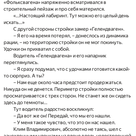
«Фольксвагена» напряженно всматривался в
строительный пейзаж и про себя матерился.
«...Настоящий лабиринт. Тут можно его целый день
искать...»
С другой стороны стройки замер «Гелендваген».
– Я его на время потерял, – донеслось из динамика
рации, – но территорию стройки он не мог покинуть.
Удочки он прихватил с собой.
Водитель «Гелендвагена» и его напарник
переглянулись.
– Я сразу подумал, что с удочками готовится какой-
то сюрприз. А ты?
– Нам еще около часа предстоит продержаться.
Никуда он не денется. Периметр стройки полностью
просматривается с трех сторон. Не станет же он сидеть
здесь до темноты...
Тут водитель радостно воскликнул:
– Да вот же он! Передай, что мы его нашли.
– У меня такое чувство, что это он нас нашел.
Клим Владимирович, абсолютно не таясь, шел с
зачехленными удочками на плече вдоль недостроенной