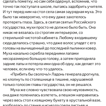
сделать пометку, но сам себя одернул, вспомнив, что
точно так поступал в школе, пытаясь задобрить учителя.
И тут перед ним на стол села самая заурядная муха. Это
было так невероятно, что ему даже захотелось
протереть глаза. Здесь, в святая святых Российского
государства, мухи просто не должно было быть. Она
никак не вязалась со строгим интерьером, со
стерильной чистотой кабинета. Любому входившему
сюда делалось страшно, что даже волос упадет с его
головы на вычищенный до последней пылинки ковер.
Муха нахально скребла передними лапами
несоразмерно большую голову, а затем приподняла
задние лапы и потерла ими одна об одну, как делает это
человек, если ему что-то удалось.
«Прибить бы сволочь!» Ладонь генерала дрогнула,
но хлопнуть по столешнице в тишине, нарушаемой
только голосом главы государства, он не решался.
Муха же словно чувствовала свою неуязвимость,
она даже поленилась взлететь, а пешком направилась
через весь стол к изящному букету в хрустальной вазе,
взобралась по стенке и исчезла среди листьев и