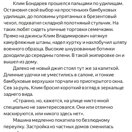
Клим Бондарев прошелся пальцами по удилищам.
Остановил свой выбор на простеньких бамбуковых
удилищах, до половины упрятанных в брезентовый
чехол, подхватил складной полотняный стульчик. На
таких любят сидеть уличные торговки семечками.
Прямо на джинсы Клим Владимирович натянул
камуфляжные штаны, надел куртку и нахлобучил шляпу
военного образца. Высокие шнурованные ботинки
доходили до середины голени. В такой экипировке он и
вышел из дому.
Далеко не новый джип стоял тут же за калиткой.
Длинные удочки не уместились в салоне, и тонкие
бамбуковые верхушки торчали из приоткрытого окна.
Сев за руль, Клим бросил короткий взгляд в зеркальце
заднего вида.
«Странно, но, кажется, на улице никто мной
специально не заинтересовался. Они или отлично
маскируются, или никого здесь нет».
Машина медленно покатила по безлюдному
переулку. Застройка из частных домов сменилась