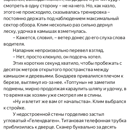
смотреть в одну сторону – не на него. Но, как назло,
этого не происходило, сказывалась тренировка –
постоянно держать под наблюдением максимальный
сектор обзора. Клим несколько раз сильно дернул
леску, удочка в камышах взметнулась.
– Кажется, словил, – ветер донес до его слуха слова
водителя.
Напарник непроизвольно перевел взгляд.
– Нет, просто клюнуло, он подсечь хотел.
Этих коротких секунд хватило, чтобы пробежать с
десяток метров открытого пространства между
камышом и деревьями. Бондарев привалился плечом к
березе, выглянул из-за нее. «Топтуны» не заметили
подмены, мирно продолжая караулить шляпу и удочку, в
то время как хозяин уже смотрел им в спины.
«Ну и влетит же вам от начальства». Клим выбрался
к стройке.
У недостроенной стены горделиво застыл
угловатый «Гелендваген». Титановая телефонная трубка
приблизилась к дверце. Сканер буквально за десять