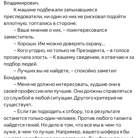
Владимирович.
К машине подбежали запыхавшиеся
преследователи, ни один из них не рисковал подойти
вплотную, топтались в стороне.
– Ваше мнение о них, – поинтересовался
заместитель.
– Хороши. Им можно доверять охрану...
– Кого угодно, но только не Президента, – в голосе
прозвучала злость. – К вашему сведению, я отвечаю и за
подбор людей.
– Лучших вы не найдете, – спокойно заметил
Бондарев.
– Меня не должно интересовать, худшие они в
своей профессии или лучшие. Они должны справляться
со службой в любой ситуации. Другого критерия не
существует.
– Если так подходить к отбору, то в результате
останется только один человек. Против любого таланта
найдется гений. Но дело в том, что все мы в чем-то
хуже, в чем-то лучше. Например, вашего шофера я бы