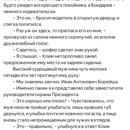
будто увидел воскресшего покойника, а Бондарев –
немного издевательски.
– Это он, – бросил водитель в открытую дверцу и
слегка попятился.
– Раз уж он здесь, то пригласи его ко мне, –
прозвучал из салона немного скрипучий, но вполне
дружелюбный голос.
– Садитесь, – шофер сделал знак рукой.
– Я слышал, – Клим неторопливо занял
предложенное ему место на заднем сиденье.
Высокий худощавый мужчина чуть моложе
пятидесяти лет протянул ему руку:
– Мы знакомы заочно. Иван Антонович Борейша.
– Именно таким я и представлял себе заместителя
руководителя охраны Президента.
– Это хорошо или плохо? – Чувствовалось, что
мужчина не привык улыбаться, лишь краешек губ
дернулся, и улыбка почти мгновенно погасла, а лицо
вновь стало непроницаемым для чужих взглядов.
– Это – правильно, – улыбнулся в ответ Клим