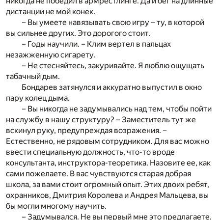
никогда не победил в армрестлинге. Да и бег на длинные
дистанции не мой конек.
– Вы умеете навязывать свою игру – ту, в которой
вы сильнее других. Это дорогого стоит.
– Годы научили. – Клим вертел в пальцах
незажженную сигарету.
– Не стесняйтесь, закуривайте. Я люблю ощущать
табачный дым.
Бондарев затянулся и аккуратно выпустил в окно
пару колец дыма.
– Вы никогда не задумывались над тем, чтобы пойти
на службу в нашу структуру? – Заместитель тут же
вскинул руку, предупреждая возражения. –
Естественно, не рядовым сотрудником. Для вас можно
ввести специальную должность, что-то вроде
консультанта, инструктора-теоретика. Назовите ее, как
сами пожелаете. В вас чувствуются старая добрая
школа, за вами стоит огромный опыт. Этих двоих ребят,
охранников, Дмитрия Королева и Андрея Мальцева, вы
бы могли многому научить.
– Задумывался. Не вы первый мне это предлагаете.