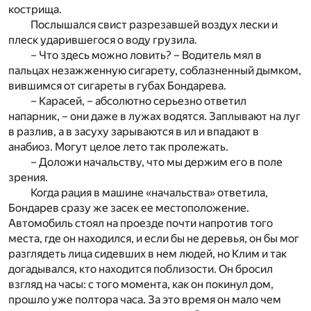
кострища.
Послышался свист разрезавшей воздух лески и
плеск ударившегося о воду грузила.
– Что здесь можно ловить? – Водитель мял в
пальцах незажженную сигарету, соблазненный дымком,
вившимся от сигареты в губах Бондарева.
– Карасей, – абсолютно серьезно ответил
напарник, – они даже в лужах водятся. Заплывают на луг
в разлив, а в засуху зарываются в ил и впадают в
анабиоз. Могут целое лето так пролежать.
– Доложи начальству, что мы держим его в поле
зрения.
Когда рация в машине «начальства» ответила,
Бондарев сразу же засек ее местоположение.
Автомобиль стоял на проезде почти напротив того
места, где он находился, и если бы не деревья, он бы мог
разглядеть лица сидевших в нем людей, но Клим и так
догадывался, кто находится поблизости. Он бросил
взгляд на часы: с того момента, как он покинул дом,
прошло уже полтора часа. За это время он мало чем