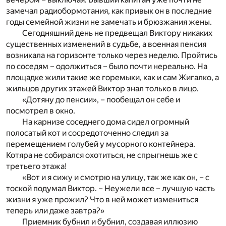
замечал радиобормотания, как привык он в последние
годы семейной жизни не замечать и брюзжания жены.
Сегодняшний день не предвещал Виктору никаких
существенных изменений в судьбе, а военная пенсия
возникала на горизонте только через неделю. Пройтись
по соседям – одолжиться – было почти нереально. На
площадке жили такие же горемыки, как и сам Жигалко, а
жильцов других этажей Виктор знал только в лицо.
«Дотяну до пенсии», – пообещал он себе и
посмотрел в окно.
На карнизе соседнего дома сидел огромный
полосатый кот и сосредоточенно следил за
перемещением голубей у мусорного контейнера.
Котяра не собирался охотиться, не спрыгнешь же с
третьего этажа!
«Вот и я сижу и смотрю на улицу, так же как он, – с
тоской подумал Виктор. – Неужели все – лучшую часть
жизни я уже прожил? Что в ней может измениться
теперь или даже завтра?»
Приемник бубнил и бубнил, создавая иллюзию