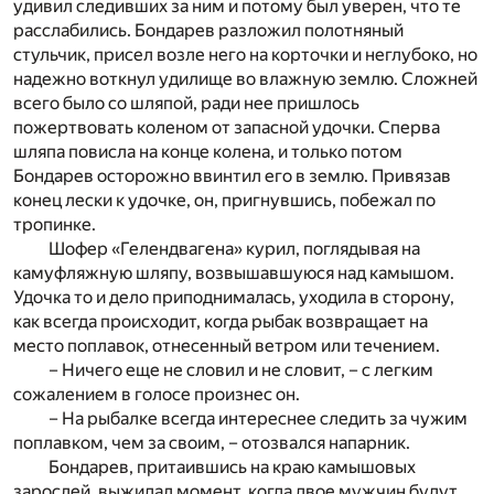
удивил следивших за ним и потому был уверен, что те
расслабились. Бондарев разложил полотняный
стульчик, присел возле него на корточки и неглубоко, но
надежно воткнул удилище во влажную землю. Сложней
всего было со шляпой, ради нее пришлось
пожертвовать коленом от запасной удочки. Сперва
шляпа повисла на конце колена, и только потом
Бондарев осторожно ввинтил его в землю. Привязав
конец лески к удочке, он, пригнувшись, побежал по
тропинке.
Шофер «Гелендвагена» курил, поглядывая на
камуфляжную шляпу, возвышавшуюся над камышом.
Удочка то и дело приподнималась, уходила в сторону,
как всегда происходит, когда рыбак возвращает на
место поплавок, отнесенный ветром или течением.
– Ничего еще не словил и не словит, – с легким
сожалением в голосе произнес он.
– На рыбалке всегда интереснее следить за чужим
поплавком, чем за своим, – отозвался напарник.
Бондарев, притаившись на краю камышовых
зарослей, выжидал момент, когда двое мужчин будут