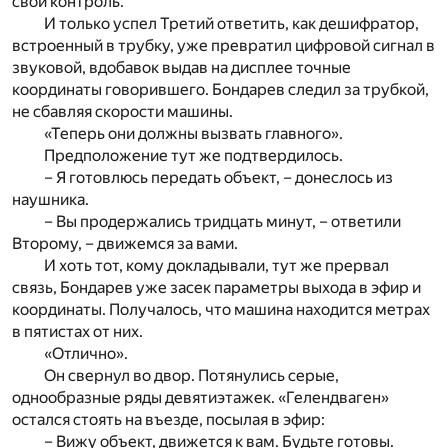
свой контроль.
И только успел Третий ответить, как дешифратор,
встроенный в трубку, уже превратил цифровой сигнал в
звуковой, вдобавок выдав на дисплее точные
координаты говорившего. Бондарев следил за трубкой,
не сбавляя скорости машины.
«Теперь они должны вызвать главного».
Предположение тут же подтвердилось.
– Я готовлюсь передать объект, – донеслось из
наушника.
– Вы продержались тридцать минут, – ответили
Второму, – движемся за вами.
И хоть тот, кому докладывали, тут же прервал
связь, Бондарев уже засек параметры выхода в эфир и
координаты. Получалось, что машина находится метрах
в пятистах от них.
«Отлично».
Он свернул во двор. Потянулись серые,
однообразные ряды девятиэтажек. «Гелендваген»
остался стоять на въезде, посылая в эфир:
– Вижу объект, движется к вам. Будьте готовы.