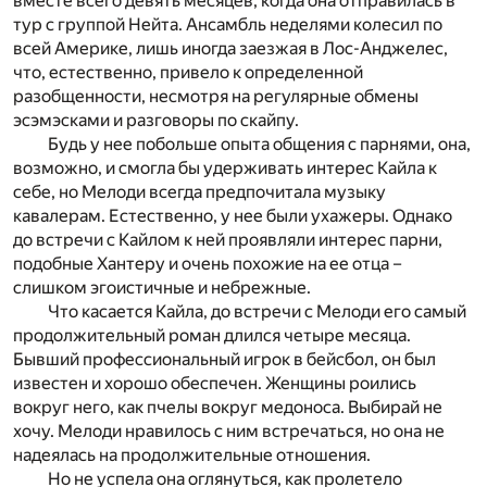
вместе всего девять месяцев, когда она отправилась в
тур с группой Нейта. Ансамбль неделями колесил по
всей Америке, лишь иногда заезжая в Лос-Анджелес,
что, естественно, привело к определенной
разобщенности, несмотря на регулярные обмены
эсэмэсками и разговоры по скайпу.
Будь у нее побольше опыта общения с парнями, она,
возможно, и смогла бы удерживать интерес Кайла к
себе, но Мелоди всегда предпочитала музыку
кавалерам. Естественно, у нее были ухажеры. Однако
до встречи с Кайлом к ней проявляли интерес парни,
подобные Хантеру и очень похожие на ее отца –
слишком эгоистичные и небрежные.
Что касается Кайла, до встречи с Мелоди его самый
продолжительный роман длился четыре месяца.
Бывший профессиональный игрок в бейсбол, он был
известен и хорошо обеспечен. Женщины роились
вокруг него, как пчелы вокруг медоноса. Выбирай не
хочу. Мелоди нравилось с ним встречаться, но она не
надеялась на продолжительные отношения.
Но не успела она оглянуться, как пролетело