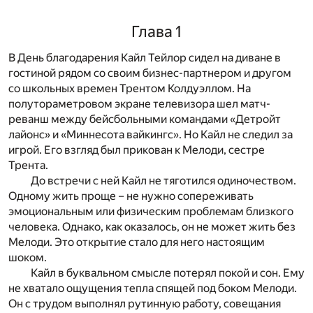
Глава 1
В День благодарения Кайл Тейлор сидел на диване в
гостиной рядом со своим бизнес-партнером и другом
со школьных времен Трентом Колдуэллом. На
полутораметровом экране телевизора шел матч-
реванш между бейсбольными командами «Детройт
лайонс» и «Миннесота вайкингс». Но Кайл не следил за
игрой. Его взгляд был прикован к Мелоди, сестре
Трента.
До встречи с ней Кайл не тяготился одиночеством.
Одному жить проще – не нужно сопереживать
эмоциональным или физическим проблемам близкого
человека. Однако, как оказалось, он не может жить без
Мелоди. Это открытие стало для него настоящим
шоком.
Кайл в буквальном смысле потерял покой и сон. Ему
не хватало ощущения тепла спящей под боком Мелоди.
Он с трудом выполнял рутинную работу, совещания