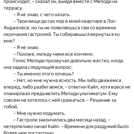
происходит, – сказал он, выйдя вместе с Мелоди на
террасу.
– Я не знаю, с чего начать.
– Твои вещи до сих пор в моей квартире в Лос-
Анджелесе, но ты не появляешься там со времени
окончания гастролей. Ты собираешься вернуться ко
мне?
– Я не знаю.
– Похоже, между нами все кончено.
Голос Мелоди прозвучал довольно жестко, когда
она задала следующий вопрос:
– Ты именно этого хочешь?
– Нет, но мне нужна ясность. Мы либо движемся
вперед, либо разбегаемся, – ответил Кайл, хотя вовсе не
планировал предъявлять Мелоди ультиматум. Ему
совсем не хотелось с ней сражаться. – Решение за
тобой.
– Мне нужно подумать.
– Гастроли закончились два месяца назад, –
нетерпеливо начал Кайл. – Времени для раздумий было
более чем достаточно.