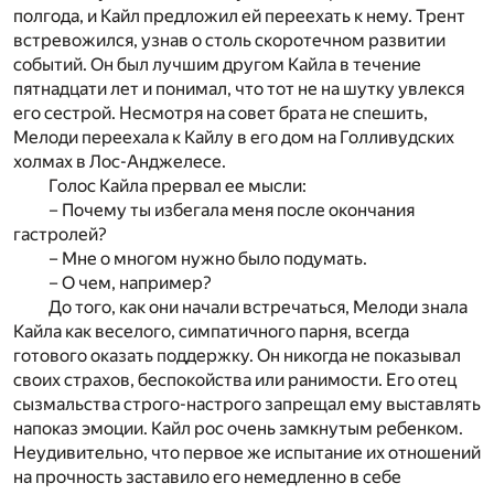
полгода, и Кайл предложил ей переехать к нему. Трент
встревожился, узнав о столь скоротечном развитии
событий. Он был лучшим другом Кайла в течение
пятнадцати лет и понимал, что тот не на шутку увлекся
его сестрой. Несмотря на совет брата не спешить,
Мелоди переехала к Кайлу в его дом на Голливудских
холмах в Лос-Анджелесе.
Голос Кайла прервал ее мысли:
– Почему ты избегала меня после окончания
гастролей?
– Мне о многом нужно было подумать.
– О чем, например?
До того, как они начали встречаться, Мелоди знала
Кайла как веселого, симпатичного парня, всегда
готового оказать поддержку. Он никогда не показывал
своих страхов, беспокойства или ранимости. Его отец
сызмальства строго-настрого запрещал ему выставлять
напоказ эмоции. Кайл рос очень замкнутым ребенком.
Неудивительно, что первое же испытание их отношений
на прочность заставило его немедленно в себе