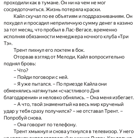
проходили как в тумане. Он ни на чем не мог
сосредоточиться. Жизнь потеряла краски.
Кайл скучал по ее объятиям и поддразниваниям. Он
похудел и просадил неприличную сумму денег в казино
за тот месяц, что пробыл в Лас-Вегасе, временно
исполняя обязанности менеджера ночного клуба «Три
Тэ».
Трент пихнул его локтем в бок.
Оторвав взгляд от Мелоди, Кайл вопросительно
поднял бровь:
– Что?
– Пойди поговори с ней.
– Я уже пытался. – По приезде Кайла они
обменялись натянутым «счастливого Дня
благодарения» и неловко обнялись. – Она меня избегает.
– А что, твой знаменитый на весь мир крученый
удар у тебя сразу получился? – не отставал Трент. –
Попробуй снова.
– Она говорит по телефону.
Трент хмыкнул и снова уткнулся в телевизор. У него