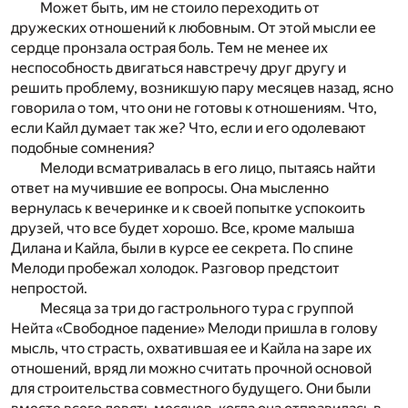
Может быть, им не стоило переходить от
дружеских отношений к любовным. От этой мысли ее
сердце пронзала острая боль. Тем не менее их
неспособность двигаться навстречу друг другу и
решить проблему, возникшую пару месяцев назад, ясно
говорила о том, что они не готовы к отношениям. Что,
если Кайл думает так же? Что, если и его одолевают
подобные сомнения?
Мелоди всматривалась в его лицо, пытаясь найти
ответ на мучившие ее вопросы. Она мысленно
вернулась к вечеринке и к своей попытке успокоить
друзей, что все будет хорошо. Все, кроме малыша
Дилана и Кайла, были в курсе ее секрета. По спине
Мелоди пробежал холодок. Разговор предстоит
непростой.
Месяца за три до гастрольного тура с группой
Нейта «Свободное падение» Мелоди пришла в голову
мысль, что страсть, охватившая ее и Кайла на заре их
отношений, вряд ли можно считать прочной основой
для строительства совместного будущего. Они были