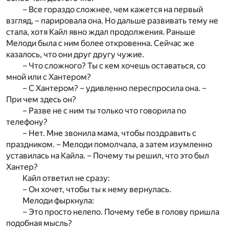
– Все гораздо сложнее, чем кажется на первый
взгляд, – парировала она. Но дальше развивать тему не
стала, хотя Кайл явно ждал продолжения. Раньше
Мелоди была с ним более откровенна. Сейчас же
казалось, что они друг другу чужие.
– Что сложного? Ты с кем хочешь оставаться, со
мной или с Хантером?
– С Хантером? – удивленно переспросила она. –
При чем здесь он?
– Разве не с ним ты только что говорила по
телефону?
– Нет. Мне звонила мама, чтобы поздравить с
праздником. – Мелоди помолчала, а затем изумленно
уставилась на Кайла. – Почему ты решил, что это был
Хантер?
Кайл ответил не сразу:
– Он хочет, чтобы ты к нему вернулась.
Мелоди фыркнула:
– Это просто нелепо. Почему тебе в голову пришла
подобная мысль?