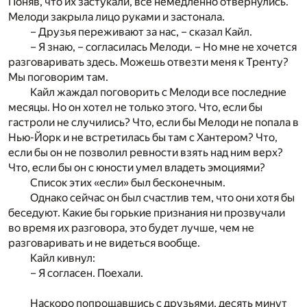
Поняв, что их застукали, все немедленно отвернулись.
Мелоди закрыла лицо руками и застонала.
– Друзья переживают за нас, – сказал Кайл.
– Я знаю, – согласилась Мелоди. – Но мне не хочется
разговаривать здесь. Можешь отвезти меня к Тренту?
Мы поговорим там.
Кайл жаждал поговорить с Мелоди все последние
месяцы. Но он хотел не только этого. Что, если бы
гастроли не случились? Что, если бы Мелоди не попала в
Нью-Йорк и не встретилась бы там с Хантером? Что,
если бы он не позволил ревности взять над ним верх?
Что, если бы он с юности умел владеть эмоциями?
Список этих «если» был бесконечным.
Однако сейчас он был счастлив тем, что они хотя бы
беседуют. Какие бы горькие признания ни прозвучали
во время их разговора, это будет лучше, чем не
разговаривать и не видеться вообще.
Кайл кивнул:
– Я согласен. Поехали.
Наскоро попрощавшись с друзьями, десять минут