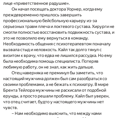
лице «приветственное радушие».
Он начал посещать доктора Уорнер, когда ему
преждевременно пришлось завершить
профессиональную бейсбольную карьеру из-за
серьезных травм плеча и локтевого сустава. Хирурги не
смогли полностью восстановить подвижность сустава, и
это не позволило ему вернуться в команду.
Необходимость общения с психотерапевтом поначалу
вызвала стыд и неловкость. Кайл так долго тянул с
визитом к врачу, что едва не лишился рассудка. Но ему
была необходима помощь специалиста. Потеряв
любимую работу, он не знал, как жить дальше.
Отец наверняка не преминул бы заметить, что
настоящий мужчина должен был сам разобраться со
своими проблемами, а не бежать к психиатру. В мире
Брента Тейлора мужчины не раскисали от подобной
ерунды, а просто решали проблему. Кайл был уверен,
что отец считает, будто у настоящего мужчины нет
чувств.
– Нам необходимо выяснить, что между нами