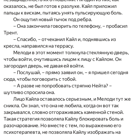
оказалось, не был готов к разлуке. Кайл приложил
пальцы к вискам, пытаясь унять пульсирующую боль.
Он ощутил новый тычок под ребра.
– Она закончила говорить по телефону, – пробасил
Трент.
– Спасибо, – отчеканил Кайл и, поднявшись из
кресла, направился на террасу.
Мелоди в этот момент толкнула стеклянную дверь,
чтобы войти, очутившись лицом к лицу с Кайлом. Он
загородил дверь, не давая ей войти.
– Послушай, – прямо заявил он, – я пришел сегодня
сюда, чтобы поговорить с тобой.
– А разве не попробовать стряпню Нейта? –
шутливо спросила она.
Лицо Кайла оставалось серьезным, и Мелоди тут же
сникла. Он знал, что она не любила, когда он вот так
закрывался, словно отгораживаясь каменной стеной.
Такая стратегия позволяла Кайлу блокировать боль и
разочарование. Но вместе с тем, по выражению его
психотерапевта, не позволяла Кайлу изображать на