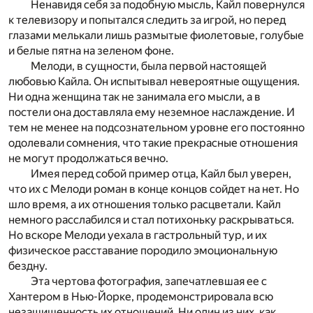
Ненавидя себя за подобную мысль, Кайл повернулся
к телевизору и попытался следить за игрой, но перед
глазами мелькали лишь размытые фиолетовые, голубые
и белые пятна на зеленом фоне.
Мелоди, в сущности, была первой настоящей
любовью Кайла. Он испытывал невероятные ощущения.
Ни одна женщина так не занимала его мысли, а в
постели она доставляла ему неземное наслаждение. И
тем не менее на подсознательном уровне его постоянно
одолевали сомнения, что такие прекрасные отношения
не могут продолжаться вечно.
Имея перед собой пример отца, Кайл был уверен,
что их с Мелоди роман в конце концов сойдет на нет. Но
шло время, а их отношения только расцветали. Кайл
немного расслабился и стал потихоньку раскрываться.
Но вскоре Мелоди уехала в гастрольный тур, и их
физическое расставание породило эмоциональную
бездну.
Эта чертова фотография, запечатлевшая ее с
Хантером в Нью-Йорке, продемонстрировала всю
незащищенность их отношений. Ни один из них, как