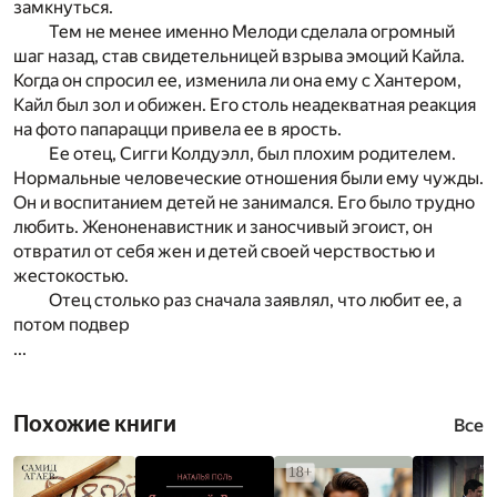
замкнуться.
Тем не менее именно Мелоди сделала огромный
шаг назад, став свидетельницей взрыва эмоций Кайла.
Когда он спросил ее, изменила ли она ему с Хантером,
Кайл был зол и обижен. Его столь неадекватная реакция
на фото папарацци привела ее в ярость.
Ее отец, Сигги Колдуэлл, был плохим родителем.
Нормальные человеческие отношения были ему чужды.
Он и воспитанием детей не занимался. Его было трудно
любить. Женоненавистник и заносчивый эгоист, он
отвратил от себя жен и детей своей черствостью и
жестокостью.
Отец столько раз сначала заявлял, что любит ее, а
потом подвер
...
Похожие книги
Все