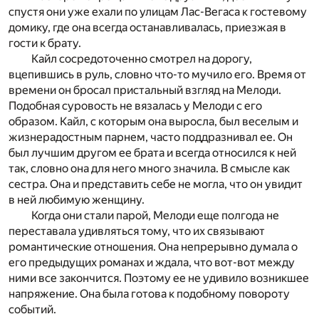
спустя они уже ехали по улицам Лас-Вегаса к гостевому
домику, где она всегда останавливалась, приезжая в
гости к брату.
Кайл сосредоточенно смотрел на дорогу,
вцепившись в руль, словно что-то мучило его. Время от
времени он бросал пристальный взгляд на Мелоди.
Подобная суровость не вязалась у Мелоди с его
образом. Кайл, с которым она выросла, был веселым и
жизнерадостным парнем, часто поддразнивал ее. Он
был лучшим другом ее брата и всегда относился к ней
так, словно она для него много значила. В смысле как
сестра. Она и представить себе не могла, что он увидит
в ней любимую женщину.
Когда они стали парой, Мелоди еще полгода не
переставала удивляться тому, что их связывают
романтические отношения. Она непрерывно думала о
его предыдущих романах и ждала, что вот-вот между
ними все закончится. Поэтому ее не удивило возникшее
напряжение. Она была готова к подобному повороту
событий.