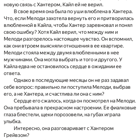
новую связь с Хантером, Кайл ей не верил.
В свое время она была по уши влюблена в Хантера.
Что, если Мелоди захотела вернуть его и притворилась
влюбленной в Кайла, чтобы Хантер заревновал и понял
свою ошибку? Хотя Кайл верил, что между ним и
Мелоди разгорелось настоящее чувство. Он вспомнил,
как они втроем выясняли отношения в ее квартире.
Мелоди стояла между двумя влюбленными в нее
мужчинами. Она могла выбрать и того и другого. У
Кайла едва не остановилось сердце в ожидании ее
ответа.
Однако в последующие месяцы он не раз задавал
себе вопрос: правильно ли поступила Мелоди, выбрав
его, а не Хантера, и счастлива ли она с ним?
Сердце его сжалось, когда он посмотрел на Мелоди.
Она пребывала в прекрасном настроении. Ее фиалковые
глаза блестели, щеки порозовели, на губах играла
улыбка.
Интересно, она разговаривает с Хантером
Грейвзом?