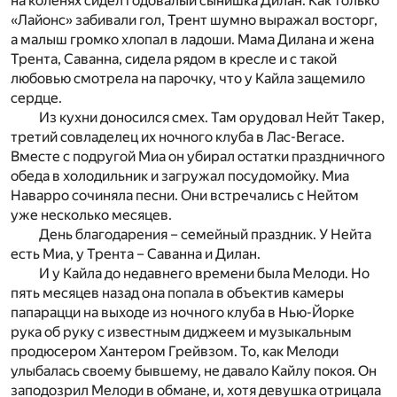
на коленях сидел годовалый сынишка Дилан. Как только
«Лайонс» забивали гол, Трент шумно выражал восторг,
а малыш громко хлопал в ладоши. Мама Дилана и жена
Трента, Саванна, сидела рядом в кресле и с такой
любовью смотрела на парочку, что у Кайла защемило
сердце.
Из кухни доносился смех. Там орудовал Нейт Такер,
третий совладелец их ночного клуба в Лас-Вегасе.
Вместе с подругой Миа он убирал остатки праздничного
обеда в холодильник и загружал посудомойку. Миа
Наварро сочиняла песни. Они встречались с Нейтом
уже несколько месяцев.
День благодарения – семейный праздник. У Нейта
есть Миа, у Трента – Саванна и Дилан.
И у Кайла до недавнего времени была Мелоди. Но
пять месяцев назад она попала в объектив камеры
папарацци на выходе из ночного клуба в Нью-Йорке
рука об руку с известным диджеем и музыкальным
продюсером Хантером Грейвзом. То, как Мелоди
улыбалась своему бывшему, не давало Кайлу покоя. Он
заподозрил Мелоди в обмане, и, хотя девушка отрицала