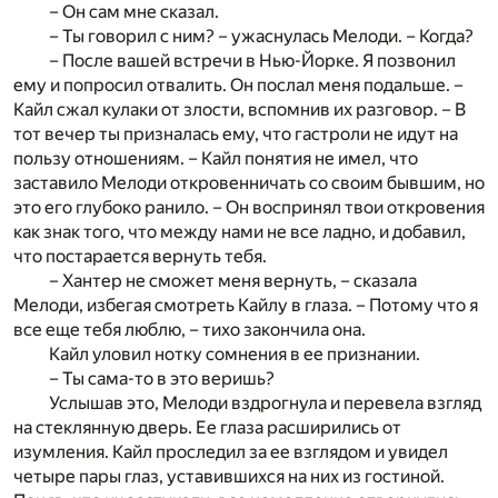
– Он сам мне сказал.
– Ты говорил с ним? – ужаснулась Мелоди. – Когда?
– После вашей встречи в Нью-Йорке. Я позвонил
ему и попросил отвалить. Он послал меня подальше. –
Кайл сжал кулаки от злости, вспомнив их разговор. – В
тот вечер ты призналась ему, что гастроли не идут на
пользу отношениям. – Кайл понятия не имел, что
заставило Мелоди откровенничать со своим бывшим, но
это его глубоко ранило. – Он воспринял твои откровения
как знак того, что между нами не все ладно, и добавил,
что постарается вернуть тебя.
– Хантер не сможет меня вернуть, – сказала
Мелоди, избегая смотреть Кайлу в глаза. – Потому что я
все еще тебя люблю, – тихо закончила она.
Кайл уловил нотку сомнения в ее признании.
– Ты сама-то в это веришь?
Услышав это, Мелоди вздрогнула и перевела взгляд
на стеклянную дверь. Ее глаза расширились от
изумления. Кайл проследил за ее взглядом и увидел
четыре пары глаз, уставившихся на них из гостиной.