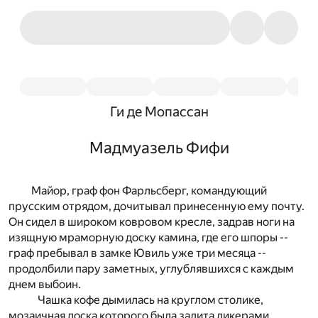
Ги де Мопассан
Мадмуазель Фифи
Майор, граф фон Фарльсберг, командующий
прусским отрядом, дочитывал принесенную ему почту.
Он сидел в широком ковровом кресле, задрав ноги на
изящную мраморную доску камина, где его шпоры --
граф пребывал в замке Ювиль уже три месяца --
продолбили пару заметных, углублявшихся с каждым
днем выбоин.
Чашка кофе дымилась на круглом столике,
мозаичная доска которого была залита ликерами,