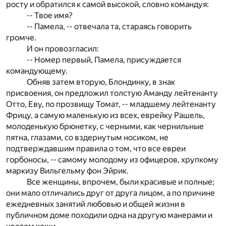
росту и обратился к самой высокой, словно командуя:
-- Твое имя?
-- Памела, -- отвечала та, стараясь говорить
громче.
И он провозгласил:
-- Номер первый, Памела, присуждается
командующему.
Обняв затем вторую, Блондинку, в знак
присвоения, он предложил толстую Аманду лейтенанту
Отто, Еву, по прозвищу Томат, -- младшему лейтенанту
Фрицу, а самую маленькую из всех, еврейку Рашель,
молоденькую брюнетку, с черными, как чернильные
пятна, глазами, со вздернутым носиком, не
подтверждавшим правила о том, что все евреи
горбоносы, -- самому молодому из офицеров, хрупкому
маркизу Вильгельму фон Эйрик.
Все женщины, впрочем, были красивые и полные;
они мало отличались друг от друга лицом, а по причине
ежедневных занятий любовью и общей жизни в
публичном доме походили одна на другую манерами и