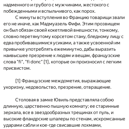
надменного и грубого с мужчинами, жестокого с
побежденными и вспыльчивого, как порох.
С минуты вступления во Францию товарищи звали
его не иначе, как Мадмуазель Фифи. Этим прозвищем
он был обязан своей кокетливой внешности, тонкому,
словно перетянутому корсетом стану, бледному лицу с
едва пробивавшимися усиками, а также усвоенной им
привычке употреблять ежеминутно, дабы выразить
наивысшее презрение к людям и вещам, французские
слова "fi", "fi donc" [1], которые он произносил с легким
присвистом.
[1] Французские междометия, выражающие
укоризну, недовольство, презрение, отвращение.
Столовая в замке Ювиль представляла собою
длинную, царственно пышную комнату; ее старинные
зеркала, все в звездообразных трещинах от пуль, и
высокие фландрские шпалеры по стенам, искромсанные
ударами сабли и кое-где свисавшие лохмами,