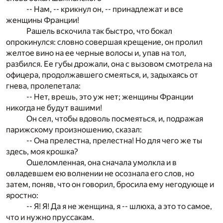
-- Нам, -- крикнул он, -- принадлежат и все
женщины Франции!
Рашель вскочила так быстро, что бокал
опрокинулся: словно совершая крещение, он пролил
желтое вино на ее черные волосы и, упав на тол,
разбился. Ее губы дрожали, она с вызовом смотрела на
офицера, продолжавшего смеяться, и, задыхаясь от
гнева, пролепетала:
-- Нет, врешь, это уж нет; женщины Франции
никогда не будут вашими!
Он сел, чтобы вдоволь посмеяться, и, подражая
парижскому произношению, сказал:
-- Она прелестна, прелестна! Но для чего же ты
здесь, моя крошка?
Ошеломленная, она сначала умолкла и в
овладевшем ею волнении не осознала его слов, но
затем, поняв, что он говорил, бросила ему негодующе и
яростно:
-- Я! Я! Да я не женщина, я -- шлюха, а это то самое,
что и нужно пруссакам.