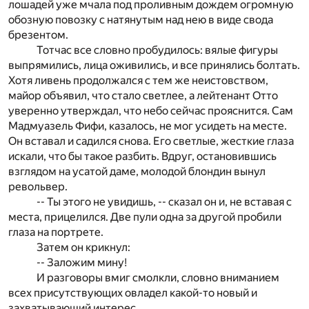
лошадей уже мчала под проливным дождем огромную
обозную повозку с натянутым над нею в виде свода
брезентом.
Тотчас все словно пробудилось: вялые фигуры
выпрямились, лица оживились, и все принялись болтать.
Хотя ливень продолжался с тем же неистовством,
майор объявил, что стало светлее, а лейтенант Отто
уверенно утверждал, что небо сейчас прояснится. Сам
Мадмуазель Фифи, казалось, не мог усидеть на месте.
Он вставал и садился снова. Его светлые, жесткие глаза
искали, что бы такое разбить. Вдруг, остановившись
взглядом на усатой даме, молодой блондин вынул
револьвер.
-- Ты этого не увидишь, -- сказал он и, не вставая с
места, прицелился. Две пули одна за другой пробили
глаза на портрете.
Затем он крикнул:
-- Заложим мину!
И разговоры вмиг смолкли, словно вниманием
всех присутствующих овладел какой-то новый и
захватывающий интерес.