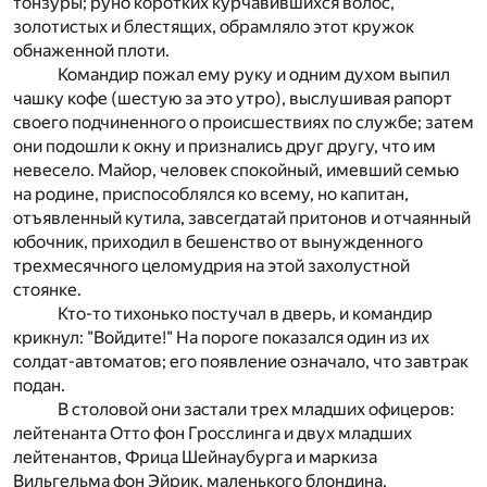
тонзуры; руно коротких курчавившихся волос,
золотистых и блестящих, обрамляло этот кружок
обнаженной плоти.
Командир пожал ему руку и одним духом выпил
чашку кофе (шестую за это утро), выслушивая рапорт
своего подчиненного о происшествиях по службе; затем
они подошли к окну и признались друг другу, что им
невесело. Майор, человек спокойный, имевший семью
на родине, приспособлялся ко всему, но капитан,
отъявленный кутила, завсегдатай притонов и отчаянный
юбочник, приходил в бешенство от вынужденного
трехмесячного целомудрия на этой захолустной
стоянке.
Кто-то тихонько постучал в дверь, и командир
крикнул: "Войдите!" На пороге показался один из их
солдат-автоматов; его появление означало, что завтрак
подан.
В столовой они застали трех младших офицеров:
лейтенанта Отто фон Гросслинга и двух младших
лейтенантов, Фрица Шейнаубурга и маркиза
Вильгельма фон Эйрик, маленького блондина,