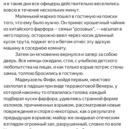
и в такие дни все офицеры действительно веселились
вовсю в течение нескольких минут.
Маленький маркиз пошел в гостиную на поиски
того, что ему было нужно. Он принес крошечный чайник
из китайского фарфора -- семьи "розовых", -- насыпал в
него пороху, осторожно ввел через носик длинный
кусок трута, поджег его и бегом отнес эту адскую
машину в соседнюю комнату.
Затем он мгновенно вернулся и запер за собою
дверь. Все немцы ожидали, стоя, с улыбкою детского
любопытства на лицах, и как только взрыв потряс стены
замка, толпою бросились в гостиную.
Мадмуазель Фифи, войдя первым, неистово
захлопал в ладоши при виде терракотовой Венеры, у
которой наконец-то отвалилась голова; каждый
подбирал куски фарфора, удивляясь странной форме
изломов, причиненных взрывом, рассматривая новые
повреждения и споря о некоторых, как о результате
предыдущих взрывов; майор же окидывал отеческим
взглядом огромный зал, разрушенный, словно по воле