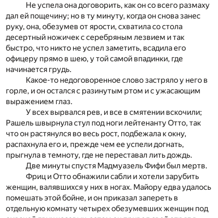
Не успела она договорить, как он со всего размаху
дал ей пощечину; но в ту минуту, когда он снова занес
руку, она, обезумев от ярости, схватила со стола
десертный ножичек с серебряным лезвием и так
быстро, что никто не успел заметить, всадила его
офицеру прямо в шею, у той самой впадинки, где
начинается грудь.
Какое-то недоговоренное слово застряло у него в
горле, и он остался с разинутым ртом и с ужасающим
выражением глаз.
У всех вырвался рев, и все в смятении вскочили;
Рашель швырнула стул под ноги лейтенанту Отто, так
что он растянулся во весь рост, подбежала к окну,
распахнула его и, прежде чем ее успели догнать,
прыгнула в темноту, где не переставал лить дождь.
Две минуты спустя Мадмуазель Фифи был мертв.
Фриц и Отто обнажили сабли и хотели зарубить
женщин, валявшихся у них в ногах. Майору едва удалось
помешать этой бойне, и он приказал запереть в
отдельную комнату четырех обезумевших женщин под