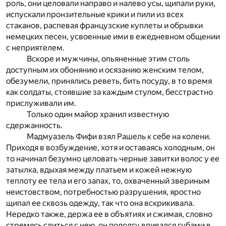
роль, они целовали направо и налево усы, щипали руки,
испускали пронзительные крики и пили из всех
стаканов, распевая французские куплеты и обрывки
немецких песен, усвоенные ими в ежедневном общении
с неприятелем.
Вскоре и мужчины, опьяненные этим столь
доступным их обонянию и осязанию женским телом,
обезумели, принялись реветь, бить посуду, в то время
как солдаты, стоявшие за каждым стулом, бесстрастно
прислуживали им.
Только один майор хранил известную
сдержанность.
Мадмуазель Фифи взял Рашель к себе на колени.
Приходя в возбуждение, хотя и оставаясь холодным, он
то начинал безумно целовать черные завитки волос у ее
затылка, вдыхая между платьем и кожей нежную
теплоту ее тела и его запах, то, охваченный звериным
неистовством, потребностью разрушения, яростно
щипал ее сквозь одежду, так что она вскрикивала.
Нередко также, держа ее в объятиях и сжимая, словно
стремясь слиться с нею, он подолгу впивался губами в