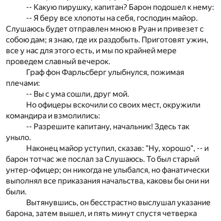
-- Какую пирушку, капитан? Барон подошел к нему:
-- Я беру все хлопоты на себя, господин майор.
Слушаюсь будет отправлен мною в Руан и привезет с
собою дам; я знаю, где их раздобыть. Приготовят ужин,
все у нас для этого есть, и мы по крайней мере
проведем славный вечерок.
Граф фон Фарльсберг улыбнулся, пожимая
плечами:
-- Вы с ума сошли, друг мой.
Но офицеры вскочили со своих мест, окружили
командира и взмолились:
-- Разрешите капитану, начальник! Здесь так
уныло.
Наконец майор уступил, сказав: "Ну, хорошо", -- и
барон тотчас же послал за Слушаюсь. То был старый
унтер-офицер; он никогда не улыбался, но фанатически
выполнял все приказания начальства, каковы бы они ни
были.
Вытянувшись, он бесстрастно выслушал указание
барона, затем вышел, и пять минут спустя четверка