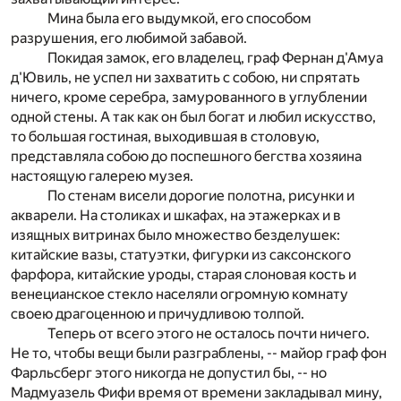
Мина была его выдумкой, его способом
разрушения, его любимой забавой.
Покидая замок, его владелец, граф Фернан д'Амуа
д'Ювиль, не успел ни захватить с собою, ни спрятать
ничего, кроме серебра, замурованного в углублении
одной стены. А так как он был богат и любил искусство,
то большая гостиная, выходившая в столовую,
представляла собою до поспешного бегства хозяина
настоящую галерею музея.
По стенам висели дорогие полотна, рисунки и
акварели. На столиках и шкафах, на этажерках и в
изящных витринах было множество безделушек:
китайские вазы, статуэтки, фигурки из саксонского
фарфора, китайские уроды, старая слоновая кость и
венецианское стекло населяли огромную комнату
своею драгоценною и причудливою толпой.
Теперь от всего этого не осталось почти ничего.
Не то, чтобы вещи были разграблены, -- майор граф фон
Фарльсберг этого никогда не допустил бы, -- но
Мадмуазель Фифи время от времени закладывал мину,