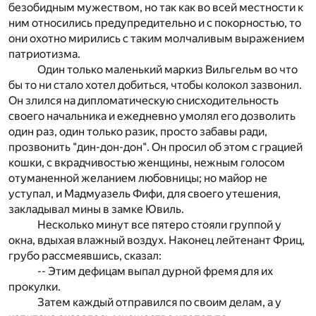
безобидным мужеством, но так как во всей местности к
ним относились предупредительно и с покорностью, то
они охотно мирились с таким молчаливым выражением
патриотизма.
Один только маленький маркиз Вильгельм во что
бы то ни стало хотел добиться, чтобы колокол зазвонил.
Он злился на дипломатическую снисходительность
своего начальника и ежедневно умолял его дозволить
один раз, один только разик, просто забавы ради,
прозвонить "дин-дон-дон". Он просил об этом с грацией
кошки, с вкрадчивостью женщины, нежным голосом
отуманенной желанием любовницы; но майор не
уступал, и Мадмуазель Фифи, для своего утешения,
закладывал мины в замке Ювиль.
Несколько минут все пятеро стояли группой у
окна, вдыхая влажный воздух. Наконец лейтенант Фриц,
грубо рассмеявшись, сказал:
-- Этим дефицам выпал дурной фремя для их
прокулки.
Затем каждый отправился по своим делам, а у