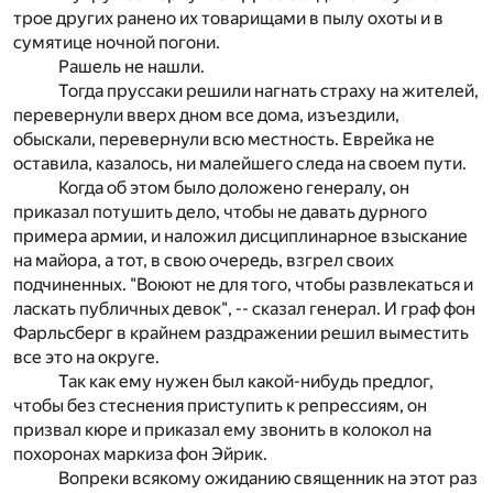
трое других ранено их товарищами в пылу охоты и в
сумятице ночной погони.
Рашель не нашли.
Тогда пруссаки решили нагнать страху на жителей,
перевернули вверх дном все дома, изъездили,
обыскали, перевернули всю местность. Еврейка не
оставила, казалось, ни малейшего следа на своем пути.
Когда об этом было доложено генералу, он
приказал потушить дело, чтобы не давать дурного
примера армии, и наложил дисциплинарное взыскание
на майора, а тот, в свою очередь, взгрел своих
подчиненных. "Воюют не для того, чтобы развлекаться и
ласкать публичных девок", -- сказал генерал. И граф фон
Фарльсберг в крайнем раздражении решил выместить
все это на округе.
Так как ему нужен был какой-нибудь предлог,
чтобы без стеснения приступить к репрессиям, он
призвал кюре и приказал ему звонить в колокол на
похоронах маркиза фон Эйрик.
Вопреки всякому ожиданию священник на этот раз