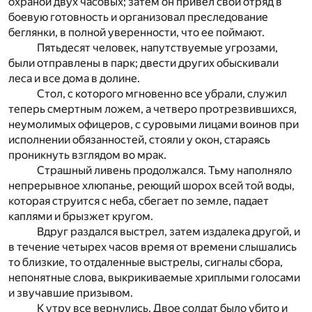
охраной двух часовых; затем он привел свой отряд в
боевую готовность и организовал преследование
беглянки, в полной уверенности, что ее поймают.
Пятьдесят человек, напутствуемые угрозами,
были отправлены в парк; двести других обыскивали
леса и все дома в долине.
Стол, с которого мгновенно все убрали, служил
теперь смертным ложем, а четверо протрезвившихся,
неумолимых офицеров, с суровыми лицами воинов при
исполнении обязанностей, стояли у окон, стараясь
проникнуть взглядом во мрак.
Страшный ливень продолжался. Тьму наполняло
непрерывное хлюпанье, реющий шорох всей той воды,
которая струится с неба, сбегает по земле, падает
каплями и брызжет кругом.
Вдруг раздался выстрел, затем издалека другой, и
в течение четырех часов время от времени слышались
то близкие, то отдаленные выстрелы, сигналы сбора,
непонятные слова, выкрикиваемые хриплыми голосами
и звучавшие призывом.
К утру все вернулись. Двое солдат было убито и