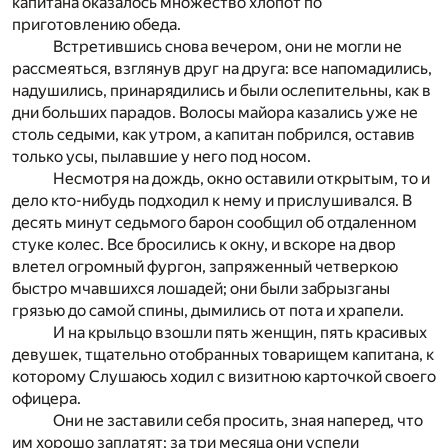
капитана оказалось множество хлопот по
приготовлению обеда.
Встретившись снова вечером, они не могли не
рассмеяться, взглянув друг на друга: все напомадились,
надушились, принарядились и были ослепительны, как в
дни больших парадов. Волосы майора казались уже не
столь седыми, как утром, а капитан побрился, оставив
только усы, пылавшие у него под носом.
Несмотря на дождь, окно оставили открытым, то и
дело кто-нибудь подходил к нему и прислушивался. В
десять минут седьмого барон сообщил об отдаленном
стуке колес. Все бросились к окну, и вскоре на двор
влетел огромный фургон, запряженный четверкою
быстро мчавшихся лошадей; они были забрызганы
грязью до самой спины, дымились от пота и храпели.
И на крыльцо взошли пять женщин, пять красивых
девушек, тщательно отобранных товарищем капитана, к
которому Слушаюсь ходил с визитною карточкой своего
офицера.
Они не заставили себя просить, зная наперед, что
им хорошо заплатят; за три месяца они успели