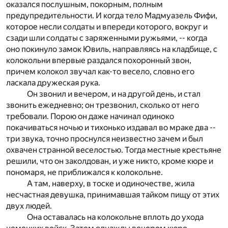
оказался послушным, покорным, полным
предупредительности. И когда тело Мадмуазель Фифи,
которое несли солдаты и впереди которого, вокруг и
сзади шли солдаты с заряженными ружьями, -- когда
оно покинуло замок Ювиль, направляясь на кладбище, с
колокольни впервые раздался похоронный звон,
причем колокол звучал как-то весело, словно его
ласкала дружеская рука.
Он звонил и вечером, и на другой день, и стал
звонить ежедневно; он трезвонил, сколько от него
требовали. Порою он даже начинал одиноко
покачиваться ночью и тихонько издавал во мраке два --
три звука, точно проснулся неизвестно зачем и был
охвачен странной веселостью. Тогда местные крестьяне
решили, что он заколдован, и уже никто, кроме кюре и
пономаря, не приближался к колокольне.
А там, наверху, в тоске и одиночестве, жила
несчастная девушка, принимавшая тайком пищу от этих
двух людей.
Она оставалась на колокольне вплоть до ухода