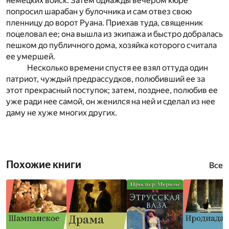
немецких войск. Затем однажды вечером кюре
попросил шарабан у булочника и сам отвез свою
пленницу до ворот Руана. Приехав туда, священник
поцеловал ее; она вышла из экипажа и быстро добралась
пешком до публичного дома, хозяйка которого считала
ее умершей.
Несколько времени спустя ее взял оттуда один
патриот, чуждый предрассудков, полюбивший ее за
этот прекрасный поступок; затем, позднее, полюбив ее
уже ради нее самой, он женился на ней и сделал из нее
даму не хуже многих других.
Похожие книги
Все