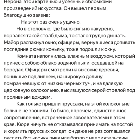
Нерона, этой картечью и усеянный обломками
произведений искусства. Он вышел первым,
благодушно заявив:
-- На этот раз очень удачно.
Но в столовую, где было сильно накурено,
ворвался такой столб дыма, то стало трудно дышать.
Майор распахнул окно; офицеры, вернувшиеся допивать
последние рюмки коньяку, тоже подошли к окну.
Комната наполнилась влажным воздухом, который
принес с собою облако водяной пыли, оседавшей на
бородах. Офицеры смотрели на высокие деревья,
поникшие под ливнем, на широкую долину,
помрачневшую от низких черных туч, и на далекую
церковную колокольню, высившуюся серой стрелой под
проливным дождем.
Как только пришли пруссаки, на этой колокольне
больше не звонили. То было, впрочем, единственное
сопротивление, встреченное завоевателями в этом
крае. Кюре ничуть не отказывался принимать на постой
и кормить прусских солдат; он даже не раз соглашался
распить бутылочку пива или бордо с неприятельским