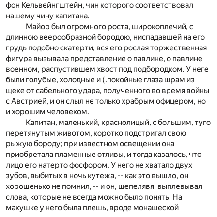
фон Кельвейнгштейн, чин которого соответствовал
нашему чину капитана.
Майор был огромного роста, широкоплечий, с
длинною веерообразной бородою, ниспадавшей на его
грудь подобно скатерти; вся его рослая торжественная
фигура вызывала представление о павлине, о павлине
военном, распустившем хвост под подбородком. У неге
были голубые, холодные и (.покойные глаза шрам из
щеке от сабельного удара, полученного во время войны
с Австрией, и он слыл не только храбрым офицером, но
и хорошим человеком.
Капитан, маленький, краснолицый, с большим, туго
перетянутым животом, коротко подстригал свою
рыжую бороду; при известном освещении она
приобретала пламенные отливы, и тогда казалось, что
лицо его натерто фосфором. У него не хватало двух
зубов, выбитых в ночь кутежа, -- как это вышло, он
хорошенько не помнил, -- и он, шепелявя, выплевывал
слова, которые не всегда можно было понять. На
макушке у него была плешь, вроде монашеской