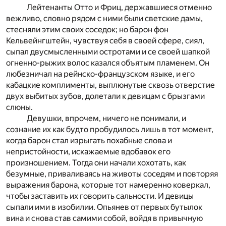
Лейтенанты Отто и Фриц, державшиеся отменно
вежливо, словно рядом с ними были светские дамы,
стесняли этим своих соседок; но барон фон
Кельвейнгштейн, чувствуя себя в своей сфере, сиял,
сыпал двусмысленными остротами и се своей шапкой
огненно-рыжих волос казался объятым пламенем. Он
любезничал на рейнско-французском языке, и его
кабацкие комплименты, выплюнутые сквозь отверстие
двух выбитых зубов, долетали к девицам с брызгами
слюны.
Девушки, впрочем, ничего не понимали, и
сознание их как будто пробудилось лишь в тот момент,
когда барон стал изрыгать похабные слова и
непристойности, искажаемые вдобавок его
произношением. Тогда они начали хохотать, как
безумные, приваливаясь на животы соседям и повторяя
выражения барона, которые тот намеренно коверкал,
чтобы заставить их говорить сальности. И девицы
сыпали ими в изобилии. Опьянев от первых бутылок
вина и снова став самими собой, войдя в привычную