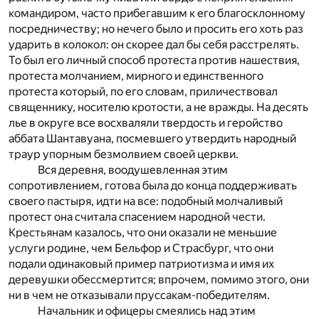
командиром, часто прибегавшим к его благосклонному
посредничеству; но нечего было и просить его хоть раз
ударить в колокол: он скорее дал бы себя расстрелять.
То был его личный способ протеста против нашествия,
протеста молчанием, мирного и единственного
протеста который, по его словам, приличествовал
священнику, носителю кротости, а не вражды. На десять
лье в округе все восхваляли твердость и геройство
аббата Шантавуана, посмевшего утвердить народный
траур упорным безмолвием своей церкви.
Вся деревня, воодушевленная этим
сопротивлением, готова была до конца поддерживать
своего пастыря, идти на все: подобный молчаливый
протест она считала спасением народной чести.
Крестьянам казалось, что они оказали не меньшие
услуги родине, чем Бельфор и Страсбург, что они
подали одинаковый пример патриотизма и имя их
деревушки обессмертится; впрочем, помимо этого, они
ни в чем не отказывали пруссакам-победителям.
Начальник и офицеры смеялись над этим