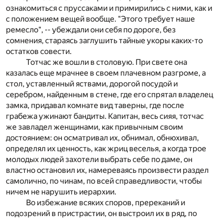
ознакомиться с пруссаками и примирились с ними, как и
с положением вещей вообще. "Этого требует наше
ремесло", -- убеждали они себя по дороге, без
сомнения, стараясь заглушить тайные укоры каких-то
остатков совести.
Тотчас же вошли в столовую. При свете она
казалась еще мрачнее в своем плачевном разгроме, а
стол, уставленный яствами, дорогой посудой и
серебром, найденным в стене, где его спрятал владелец
замка, придавал комнате вид таверны, где после
грабежа ужинают бандиты. Капитан, весь сияя, тотчас
же завладел женщинами, как привычным своим
достоянием: он осматривал их, обнимал, обнюхивал,
определял их ценность, как жриц веселья, а когда трое
молодых людей захотели выбрать себе по даме, он
властно остановил их, намереваясь произвести раздел
самолично, по чинам, по всей справедливости, чтобы
ничем не нарушить иерархии.
Во избежание всяких споров, пререканий и
подозрений в пристрастии, он выстроил их в ряд, по