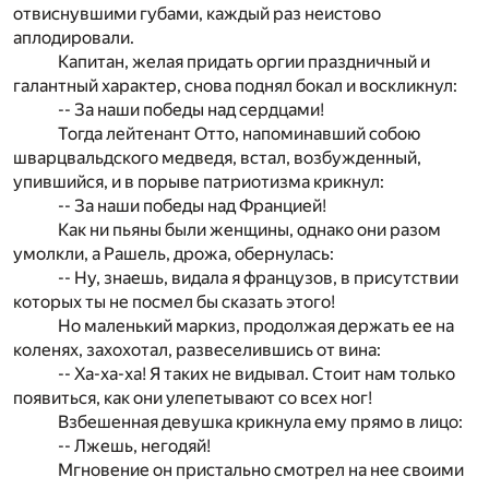
отвиснувшими губами, каждый раз неистово
аплодировали.
Капитан, желая придать оргии праздничный и
галантный характер, снова поднял бокал и воскликнул:
-- За наши победы над сердцами!
Тогда лейтенант Отто, напоминавший собою
шварцвальдского медведя, встал, возбужденный,
упившийся, и в порыве патриотизма крикнул:
-- За наши победы над Францией!
Как ни пьяны были женщины, однако они разом
умолкли, а Рашель, дрожа, обернулась:
-- Ну, знаешь, видала я французов, в присутствии
которых ты не посмел бы сказать этого!
Но маленький маркиз, продолжая держать ее на
коленях, захохотал, развеселившись от вина:
-- Ха-ха-ха! Я таких не видывал. Стоит нам только
появиться, как они улепетывают со всех ног!
Взбешенная девушка крикнула ему прямо в лицо:
-- Лжешь, негодяй!
Мгновение он пристально смотрел на нее своими