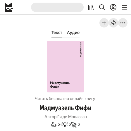
Текст
Аудио
Читать бесплатно онлайн книгу
Мадмуазель Фифи
Автор
Ги де Мопассан
👍
💡
🚀
21
2
2