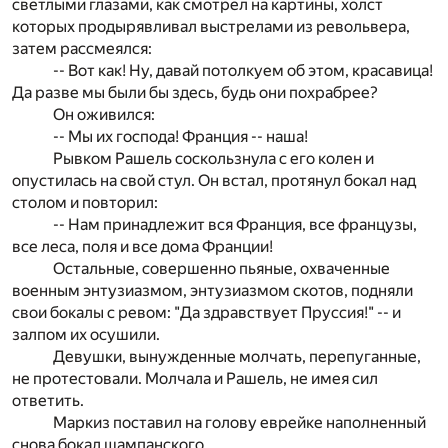
светлыми глазами, как смотрел на картины, холст
которых продырявливал выстрелами из револьвера,
затем рассмеялся:
-- Вот как! Ну, давай потолкуем об этом, красавица!
Да разве мы были бы здесь, будь они похрабрее?
Он оживился:
-- Мы их господа! Франция -- наша!
Рывком Рашель соскользнула с его колен и
опустилась на свой стул. Он встал, протянул бокал над
столом и повторил:
-- Нам принадлежит вся Франция, все французы,
все леса, поля и все дома Франции!
Остальные, совершенно пьяные, охваченные
военным энтузиазмом, энтузиазмом скотов, подняли
свои бокалы с ревом: "Да здравствует Пруссия!" -- и
залпом их осушили.
Девушки, вынужденные молчать, перепуганные,
не протестовали. Молчала и Рашель, не имея сил
ответить.
Маркиз поставил на голову еврейке наполненный
снова бокал шампанского