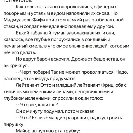
готтентотов.
Как только стаканы опорожнялись, офицеры с
покорным и усталым видом наполняли их снова. Но
Мадмуазель Фифи при этом всякий раз разбивал свой
стакан, и солдат немедленно подавал ему другой.
Едкий табачный туман заволакивал их, и они,
казалось, все глубже погружались в сонливый и
печальный хмель, в угрюмое опьянение людей, которым
нечего делать.
Но вдруг барон вскочил. Дрожа от бешенства, он
выкрикнул:
-- Черт побери! Так не может продолжаться. Надо,
наконец, что-нибудь придумать!
Лейтенант Отто и младший лейтенант Фриц, оба с
типичными немецкими лицами, неподвижными и
глубокомысленными, спросили в один голос:
-- Что же, капитан?
Он с минуту подумал, потом сказал:
-- Что? Если командир разрешит, надо устроить
пирушку!
Майор вынул изо рта трубку: