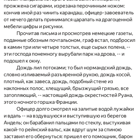
прожжена сигарами, изрезана перочинным ножом:
кончив иной раз чинить карандаш, офицер-завоеватель
от нечего делать принимался царапать на драгоценной
мебели цифры и рисунки.
Прочитав письма и просмотрев немецкие газеты,
поданные обозным почтальоном, граф встал, подбросил
в камин три или четыре толстых, еще сырых полена, --
эти господа понемногу вырубали парк на дрова, -- и
подошел к окну.
Дождь лил потоками; то был нормандский дождь,
словно изливаемый разъяренной рукою, дождь косой,
плотный, как завеса, дождь, подобный стене из
наклонных полос, хлещущий, брызжущий грязью, все
затопляющий, -- настоящий дождь окрестностей Руана,
этого ночного горшка Франции.
Офицер долго смотрел на залитые водой лужайки
и вдаль -- на вздувшуюся и выступившую из берегов
Андель; он барабанил пальцами по стеклу, выстукивая
какой-то рейнский вальс, как вдруг шум за спиною
заставил его обернуться: пришел его помощник, барон