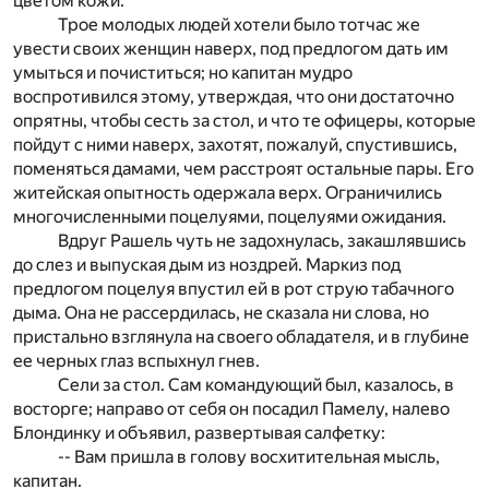
цветом кожи.
Трое молодых людей хотели было тотчас же
увести своих женщин наверх, под предлогом дать им
умыться и почиститься; но капитан мудро
воспротивился этому, утверждая, что они достаточно
опрятны, чтобы сесть за стол, и что те офицеры, которые
пойдут с ними наверх, захотят, пожалуй, спустившись,
поменяться дамами, чем расстроят остальные пары. Его
житейская опытность одержала верх. Ограничились
многочисленными поцелуями, поцелуями ожидания.
Вдруг Рашель чуть не задохнулась, закашлявшись
до слез и выпуская дым из ноздрей. Маркиз под
предлогом поцелуя впустил ей в рот струю табачного
дыма. Она не рассердилась, не сказала ни слова, но
пристально взглянула на своего обладателя, и в глубине
ее черных глаз вспыхнул гнев.
Сели за стол. Сам командующий был, казалось, в
восторге; направо от себя он посадил Памелу, налево
Блондинку и объявил, развертывая салфетку:
-- Вам пришла в голову восхитительная мысль,
капитан.