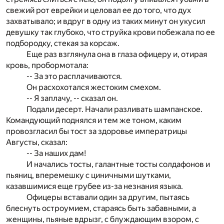
свежий рот еврейки и целовал ее до того, что дух
захватывало; и вдруг в одну из таких минут он укусил
девушку так глубоко, что струйка крови побежала по ее
подбородку, стекая за корсаж.
Еще раз взглянула она в глаза офицеру и, отирая
кровь, пробормотала:
-- За это расплачиваются.
Он расхохотался жестоким смехом.
-- Я заплачу, -- сказал он.
Подали десерт. Начали разливать шампанское.
Командующий поднялся и тем же тоном, каким
провозгласил бы тост за здоровье императрицы
Августы, сказал:
-- За наших дам!
И начались тосты, галантные тосты солдафонов и
пьяниц, вперемешку с циничными шутками,
казавшимися еще грубее из-за незнания языка.
Офицеры вставали один за другим, пытаясь
блеснуть остроумием, стараясь быть забавными, а
женщины, пьяные вдрызг, с блуждающим взором, с