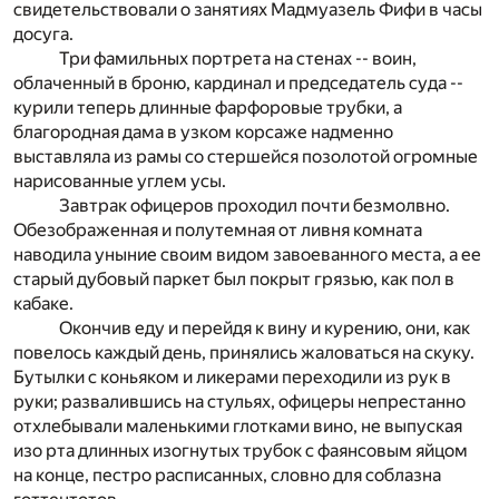
свидетельствовали о занятиях Мадмуазель Фифи в часы
досуга.
Три фамильных портрета на стенах -- воин,
облаченный в броню, кардинал и председатель суда --
курили теперь длинные фарфоровые трубки, а
благородная дама в узком корсаже надменно
выставляла из рамы со стершейся позолотой огромные
нарисованные углем усы.
Завтрак офицеров проходил почти безмолвно.
Обезображенная и полутемная от ливня комната
наводила уныние своим видом завоеванного места, а ее
старый дубовый паркет был покрыт грязью, как пол в
кабаке.
Окончив еду и перейдя к вину и курению, они, как
повелось каждый день, принялись жаловаться на скуку.
Бутылки с коньяком и ликерами переходили из рук в
руки; развалившись на стульях, офицеры непрестанно
отхлебывали маленькими глотками вино, не выпуская
изо рта длинных изогнутых трубок с фаянсовым яйцом
на конце, пестро расписанных, словно для соблазна