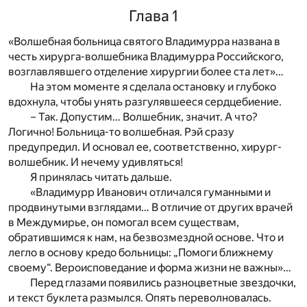
Глава 1
«Волшебная больница святого Владимурра названа в
честь хирурга-волшебника Владимурра Российского,
возглавлявшего отделение хирургии более ста лет»…
На этом моменте я сделала остановку и глубоко
вдохнула, чтобы унять разгулявшееся сердцебиение.
– Так. Допустим… Волшебник, значит. А что?
Логично! Больница-то волшебная. Рэй сразу
предупредил. И основал ее, соответственно, хирург-
волшебник. И нечему удивляться!
Я принялась читать дальше.
«Владимурр Иванович отличался гуманными и
продвинутыми взглядами… В отличие от других врачей
в Междумирье, он помогал всем существам,
обратившимся к нам, на безвозмездной основе. Что и
легло в основу кредо больницы: „Помоги ближнему
своему“. Вероисповедание и форма жизни не важны»…
Перед глазами появились разноцветные звездочки,
и текст буклета размылся. Опять переволновалась.