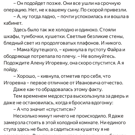
– Он подойдет позже. Они все ушли на срочную
операцию. Нет, не к вашему сыну. По скорой привезли.
– А, ну тогда ладно, – почти успокоилась я и вошла в
кабинет.
Здесь было так же холодно и одиноко. Стояли
шкафы, тумбочки, кушетки. Светлые безликие стены,
бледный свет из продолговатых плафонов. И никого.
– Мама Крутецкого, – крикнула в пустоту Файра и
ободряюще потрепала по плечу. – Не волнуйтесь.
Подождите Алену Игоревну, она скоро спустится. А я
пойду.
– Хорошо, – кивнула, отметив про себя, что
Игоревна – первое отличное от Ивановича отчество.
Даже как-то обрадовалась этому факту.
Тем временем медсестра выскользнула за дверь и
даже не остановилась, когда я бросила вдогонку:
– А что значит «спустится»?
Несколько минут ничего не происходило. Я даже
замерзла стоять в этой холодной комнате. Ни единого
стула здесь не было, а садиться на кушетку я не