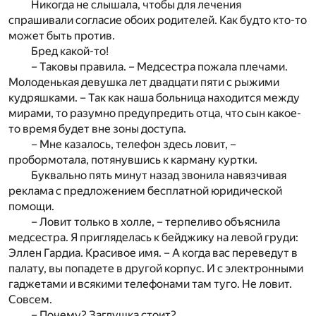
Никогда не слышала, чтобы для лечения
спрашивали согласие обоих родителей. Как будто кто-то
может быть против.
Бред какой-то!
– Таковы правила. – Медсестра пожала плечами.
Молоденькая девушка лет двадцати пяти с рыжими
кудряшками. – Так как наша больница находится между
мирами, то разумно предупредить отца, что сын какое-
то время будет вне зоны доступа.
– Мне казалось, телефон здесь ловит, –
пробормотала, потянувшись к карману куртки.
Буквально пять минут назад звонила навязчивая
реклама с предложением бесплатной юридической
помощи.
– Ловит только в холле, – терпеливо объяснила
медсестра. Я пригляделась к бейджику на левой груди:
Эллен Гардиа. Красивое имя. – А когда вас переведут в
палату, вы попадете в другой корпус. И с электронными
гаджетами и всякими телефонами там туго. Не ловит.
Совсем.
– Почему? Заглушка стоит?