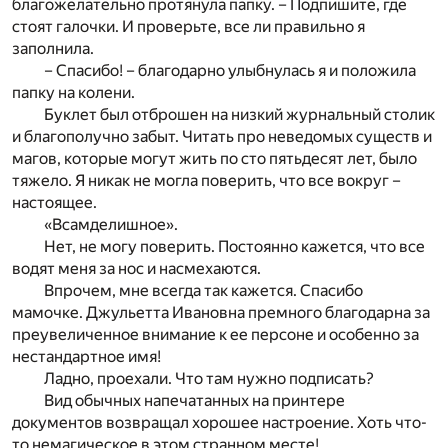
благожелательно протянула папку. – Подпишите, где
стоят галочки. И проверьте, все ли правильно я
заполнила.
– Спасибо! – благодарно улыбнулась я и положила
папку на колени.
Буклет был отброшен на низкий журнальный столик
и благополучно забыт. Читать про неведомых существ и
магов, которые могут жить по сто пятьдесят лет, было
тяжело. Я никак не могла поверить, что все вокруг –
настоящее.
«Всамделишное».
Нет, не могу поверить. Постоянно кажется, что все
водят меня за нос и насмехаются.
Впрочем, мне всегда так кажется. Спасибо
мамочке. Джульетта Ивановна премного благодарна за
преувеличенное внимание к ее персоне и особенно за
нестандартное имя!
Ладно, проехали. Что там нужно подписать?
Вид обычных напечатанных на принтере
документов возвращал хорошее настроение. Хоть что-
то немагическое в этом странном месте!