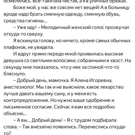
осмелилась. Все-таки она чистая, а я в уличных брюках.
Боже мой, у нас же совсем нет вещей! А в больницу
вроде надо брать сменную одежду, сменную обувь,
средства гигиены…
– Уже иду! – Мелодичный женский голос прозвучал
откуда-то сверху.
Я вскинула голову, но ничего, кроме самых обычных
плафонов, не увидела.
И вдруг прямо передо мной проявилась высокая
девушка со светлыми волосами, собранными в хвост. На
секунду мне показалось, что у нее за спиной что-то
блеснуло.
– Добрый день, мамочка. Я Алена Игоревна,
анестезиолог. Мы так и не выяснили, какое лекарство
лучше давать вашему сыну, и у меня есть
контрпредложение. Но нужно ваше одобрение и
письменное согласие. Сейчас я вам все подробно
объясню…
– А вы… Добрый день! – Я с трудом подбирала
слова. – Так внезапно появились. Перенеслись откуда-
то?