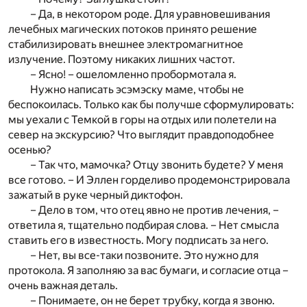
– Да, в некотором роде. Для уравновешивания
лечебных магических потоков принято решение
стабилизировать внешнее электромагнитное
излучение. Поэтому никаких лишних частот.
– Ясно! – ошеломленно пробормотала я.
Нужно написать эсэмэску маме, чтобы не
беспокоилась. Только как бы получше сформулировать:
мы уехали с Темкой в горы на отдых или полетели на
север на экскурсию? Что выглядит правдоподобнее
осенью?
– Так что, мамочка? Отцу звонить будете? У меня
все готово. – И Эллен горделиво продемонстрировала
зажатый в руке черный диктофон.
– Дело в том, что отец явно не против лечения, –
ответила я, тщательно подбирая слова. – Нет смысла
ставить его в известность. Могу подписать за него.
– Нет, вы все-таки позвоните. Это нужно для
протокола. Я заполняю за вас бумаги, и согласие отца –
очень важная деталь.
– Понимаете, он не берет трубку, когда я звоню.