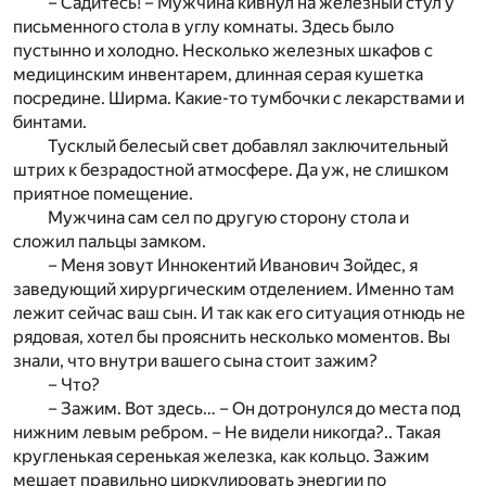
– Садитесь! – Мужчина кивнул на железный стул у
письменного стола в углу комнаты. Здесь было
пустынно и холодно. Несколько железных шкафов с
медицинским инвентарем, длинная серая кушетка
посредине. Ширма. Какие-то тумбочки с лекарствами и
бинтами.
Тусклый белесый свет добавлял заключительный
штрих к безрадостной атмосфере. Да уж, не слишком
приятное помещение.
Мужчина сам сел по другую сторону стола и
сложил пальцы замком.
– Меня зовут Иннокентий Иванович Зойдес, я
заведующий хирургическим отделением. Именно там
лежит сейчас ваш сын. И так как его ситуация отнюдь не
рядовая, хотел бы прояснить несколько моментов. Вы
знали, что внутри вашего сына стоит зажим?
– Что?
– Зажим. Вот здесь… – Он дотронулся до места под
нижним левым ребром. – Не видели никогда?.. Такая
кругленькая серенькая железка, как кольцо. Зажим
мешает правильно циркулировать энергии по