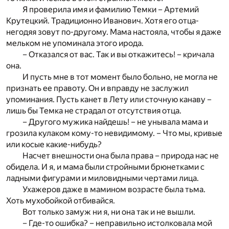
Я проверила имя и фамилию Темки – Артемий
Крутецкий. Традиционно Иванович. Хотя его отца-
негодяя зовут по-другому. Мама настояла, чтобы я даже
мельком не упоминала этого ирода.
– Отказался от вас. Так и вы откажитесь! – кричала
она.
И пусть мне в тот момент было больно, не могла не
признать ее правоту. Он и вправду не заслужил
упоминания. Пусть канет в Лету или сточную канаву –
лишь бы Темка не страдал от отсутствия отца.
– Другого мужика найдешь! – не унывала мама и
грозила кулаком кому-то невидимому. – Что мы, кривые
или косые какие-нибудь?
Насчет внешности она была права – природа нас не
обидела. И я, и мама были стройными брюнетками с
ладными фигурами и миловидными чертами лица.
Ухажеров даже в мамином возрасте была тьма.
Хоть мухобойкой отбивайся.
Вот только замуж ни я, ни она так и не вышли.
– Где-то ошибка? – неправильно истолковала мой