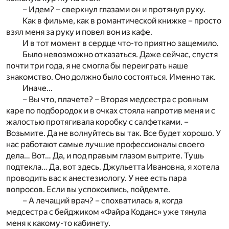
– Идем? – сверкнул глазами он и протянул руку.
Как в фильме, как в романтической книжке – просто
взял меня за руку и повел вон из кафе.
И в тот момент в сердце что-то приятно защемило.
Было невозможно отказаться. Даже сейчас, спустя
почти три года, я не смогла бы переиграть наше
знакомство. Оно должно было состояться. Именно так.
Иначе…
– Вы что, плачете? – Вторая медсестра с ровным
каре по подбородок и в очках стояла напротив меня и с
жалостью протягивала коробку с салфетками. –
Возьмите. Да не волнуйтесь вы так. Все будет хорошо. У
нас работают самые лучшие профессионалы своего
дела… Вот… Да, и под правым глазом вытрите. Тушь
подтекла… Да, вот здесь. Джульетта Ивановна, я хотела
проводить вас к анестезиологу. У нее есть пара
вопросов. Если вы успокоились, пойдемте.
– А лечащий врач? – спохватилась я, когда
медсестра с бейджиком «Файра Коданс» уже тянула
меня к какому-то кабинету.