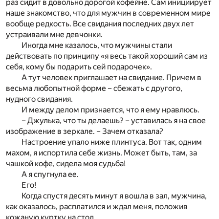
раз сидит в довольно дорогой кофейне. Сам инициирует
наше знакомство, что для мужчин в современном мире
вообще редкость. Все свидания последних двух лет
устраивали мне девчонки.
Иногда мне казалось, что мужчины стали
действовать по принципу «я весь такой хороший сам из
себя, кому бы подарить сей подарочек».
А тут человек приглашает на свидание. Причем в
весьма любопытной форме – сбежать с другого,
нудного свидания.
И между делом признается, что я ему нравлюсь.
– Джулька, что ты делаешь? – уставилась я на свое
изображение в зеркале. – Зачем отказала?
Настроение упало ниже плинтуса. Вот так, одним
махом, я испортила себе жизнь. Может быть, там, за
чашкой кофе, сидела моя судьба!
А я спугнула ее.
Его!
Когда спустя десять минут я вошла в зал, мужчина,
как оказалось, расплатился и ждал меня, положив
кожаную куртку на стол.