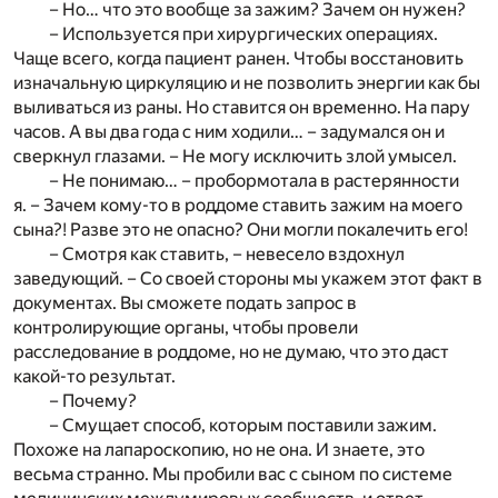
– Но… что это вообще за зажим? Зачем он нужен?
– Используется при хирургических операциях.
Чаще всего, когда пациент ранен. Чтобы восстановить
изначальную циркуляцию и не позволить энергии как бы
выливаться из раны. Но ставится он временно. На пару
часов. А вы два года с ним ходили… – задумался он и
сверкнул глазами. – Не могу исключить злой умысел.
– Не понимаю… – пробормотала в растерянности
я. – Зачем кому-то в роддоме ставить зажим на моего
сына?! Разве это не опасно? Они могли покалечить его!
– Смотря как ставить, – невесело вздохнул
заведующий. – Со своей стороны мы укажем этот факт в
документах. Вы сможете подать запрос в
контролирующие органы, чтобы провели
расследование в роддоме, но не думаю, что это даст
какой-то результат.
– Почему?
– Смущает способ, которым поставили зажим.
Похоже на лапароскопию, но не она. И знаете, это
весьма странно. Мы пробили вас с сыном по системе