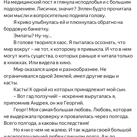
На медицинский пост я глянула исподлобья и с большим
подозрением. Лисички, значит? Эллен будто прочитала
мои мысли и вопросительно подняла голову.
Я криво улыбнулась ей и плюхнулась обратно на
бордовую банкетку.
Эмпаты? Ну-ну…
В голове творился хаос. Я пыталась осознать, что
мир вокруг – не тот, к которому я привыкла. И что в нем
могут жить существа, о которых раньше я читала только
в книжках. Или видела в кино.
Мир оказался шире и разнообразнее. Не
ограничивался одной Землей, имел другие виды и
касты.
Касты! К одной из которых принадлежит мой сын.
– Вот гад ползучий! – искренне выругалась я,
припомнив Андрея, он же Георгий.
Георг! Моя самая большая любовь. Любовь, которая
не выдержала проверку и провалилась через полгода.
Всего полгода, а каковы последствия!
Но я ни о чем не жалею. И так ждала своей большой
и всепоглощающей любви слишком долго. Аж до