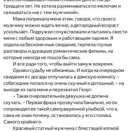
тридцати лет. Не хотела размениваться по мелочам и
связываться «не с тем мужчиной».
Мама попрекала меня этим, говоря, что своего
мужчину можно ждать вечно, а детородный возраст
ускользает. Подружки сочувствовали и пытались свести
меня с любым здоровым и работающим парнем. Я
ходила на бесконечные свидания, терпела глупые
разговоры и дурацкие романтические фильмы, на
которые никогда не пошла бы сама.
И все ради того, чтобы выйти замуж вовремя.
Однако судьбу не обманешь. И когда на очередном
свидании я с досады отлучилась в дамскую комнату –
собеседник попался ну очень скучный и дотошный, – на
выходе из зала меня и перехватил Георг.
– Такая очаровательная девушка не должна
скучать. – Первая фраза прозвучала банально, но он
сопроводил ее такой самоуверенной улыбкой, что я,
сама не знаю почему, остановилась у его столика.
Самого крайнего.
Красивый статный мужчина с блестящей копной