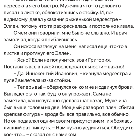
пересекла я его быстро. Мужчина что-то деловито
писал на листке, облокотившись о стойку. И, по-
видимому, давал указания рыженькой медсестре –
Эллен, потому что та раскраснелась и постоянно кивала.
О чем они говорили, мне было не слышно. И врач
замолчал, когда я приблизилась.
Он искоса взглянул на меня, написал еще что-то в
листке и протянул его Эллен.
– Ясно? Если не получится, зови Григория.
Поставить все в такой последовательности – важно!
– Да, Иннокентий Иванович, – кивнула медсестра и
пулей вылетела из-за стойки.
– Теперь вы! – обернулся он ко мне и сдвинул брови.
Выглядело это так, будто он угрожает. Сама не
заметила, как испуганно сделала шаг назад. Мужчина
был выше головы на две. Мощный разворот плеч, сбитая
крепкая фигура – вроде бы все правильно, все обычно.
Но он подавлял одним своим присутствием, и я боялась
лишний раз пикнуть. – Нам нужно уединиться. Обсудить
кое-что… – сказал он с намеком.