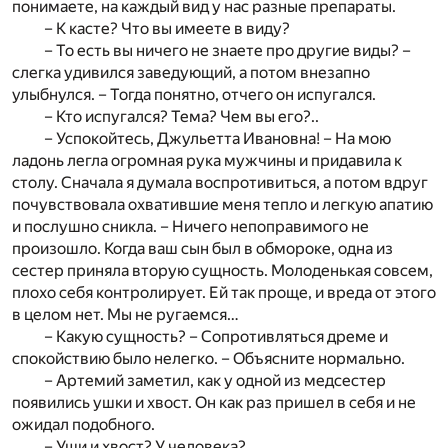
понимаете, на каждый вид у нас разные препараты.
– К касте? Что вы имеете в виду?
– То есть вы ничего не знаете про другие виды? –
слегка удивился заведующий, а потом внезапно
улыбнулся. – Тогда понятно, отчего он испугался.
– Кто испугался? Тема? Чем вы его?..
– Успокойтесь, Джульетта Ивановна! – На мою
ладонь легла огромная рука мужчины и придавила к
столу. Сначала я думала воспротивиться, а потом вдруг
почувствовала охватившие меня тепло и легкую апатию
и послушно сникла. – Ничего непоправимого не
произошло. Когда ваш сын был в обмороке, одна из
сестер приняла вторую сущность. Молоденькая совсем,
плохо себя контролирует. Ей так проще, и вреда от этого
в целом нет. Мы не ругаемся…
– Какую сущность? – Сопротивляться дреме и
спокойствию было нелегко. – Объясните нормально.
– Артемий заметил, как у одной из медсестер
появились ушки и хвост. Он как раз пришел в себя и не
ожидал подобного.
– Уши и хвост? У человека?