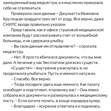
нахмуренный вид медсестра, и я мысленно приказала
себе не отвлекаться.
Проверила свои данные – Джульетта Ивановна
Крутецкая тридцати трех лет от роду. Все верно, даже
СНИЛС вроде правильно указали.
Представила, как в офисе страховой медицинской
компании будут рассматривать счет от волшебной
больницы, и не сдержала улыбку.
– Вы свои данные им отправляете? – спросила
медсестру.
– Нет. Я просто вбила все документы, что вы мне
дали. А лечение у нас бесплатное для всех существ.
«Существ!» – внутренне ужаснулась я, но
продолжила улыбаться. Пусть и немного натужно.
– Спасибо. Все верно.
– Тогда посидите здесь еще немного. Как палату
освободят и подготовят, я провожу вас! – Она ловко
собрала все документы и развернулась к медицинскому
посту. – Если хотите попить, в конце коридора кулер.
– Благодарю! – искренне ответила я и поднялась.