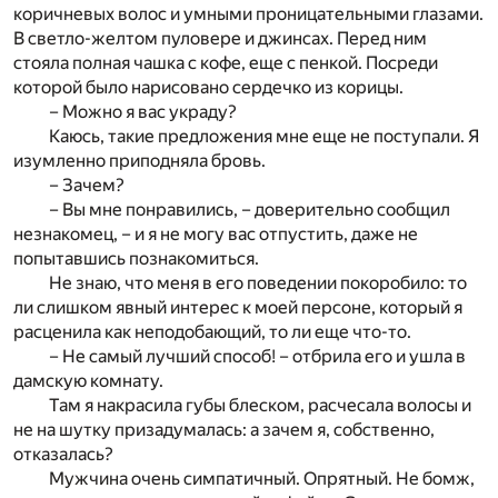
коричневых волос и умными проницательными глазами.
В светло-желтом пуловере и джинсах. Перед ним
стояла полная чашка с кофе, еще с пенкой. Посреди
которой было нарисовано сердечко из корицы.
– Можно я вас украду?
Каюсь, такие предложения мне еще не поступали. Я
изумленно приподняла бровь.
– Зачем?
– Вы мне понравились, – доверительно сообщил
незнакомец, – и я не могу вас отпустить, даже не
попытавшись познакомиться.
Не знаю, что меня в его поведении покоробило: то
ли слишком явный интерес к моей персоне, который я
расценила как неподобающий, то ли еще что-то.
– Не самый лучший способ! – отбрила его и ушла в
дамскую комнату.
Там я накрасила губы блеском, расчесала волосы и
не на шутку призадумалась: а зачем я, собственно,
отказалась?
Мужчина очень симпатичный. Опрятный. Не бомж,