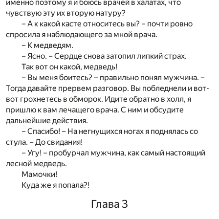
именно поэтому я и боюсь врачей в халатах, что
чувствую эту их вторую натуру?
– А к какой касте относитесь вы? – почти ровно
спросила я наблюдающего за мной врача.
– К медведям.
– Ясно. – Сердце снова затопил липкий страх.
Так вот он какой, медведь!
– Вы меня боитесь? – правильно понял мужчина. –
Тогда давайте прервем разговор. Вы побледнели и вот-
вот грохнетесь в обморок. Идите обратно в холл, я
пришлю к вам лечащего врача. С ним и обсудите
дальнейшие действия.
– Спасибо! – На негнущихся ногах я поднялась со
стула. – До свидания!
– Угу! – пробурчал мужчина, как самый настоящий
лесной медведь.
Мамочки!
Куда же я попала?!
Глава 3