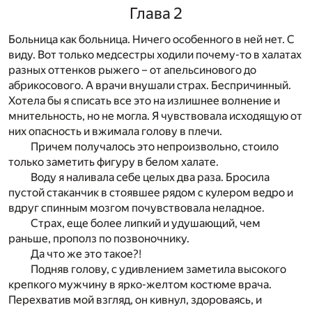
Глава 2
Больница как больница. Ничего особенного в ней нет. С
виду. Вот только медсестры ходили почему-то в халатах
разных оттенков рыжего – от апельсинового до
абрикосового. А врачи внушали страх. Беспричинный.
Хотела бы я списать все это на излишнее волнение и
мнительность, но не могла. Я чувствовала исходящую от
них опасность и вжимала голову в плечи.
Причем получалось это непроизвольно, стоило
только заметить фигуру в белом халате.
Воду я наливала себе целых два раза. Бросила
пустой стаканчик в стоявшее рядом с кулером ведро и
вдруг спинным мозгом почувствовала неладное.
Страх, еще более липкий и удушающий, чем
раньше, прополз по позвоночнику.
Да что же это такое?!
Подняв голову, с удивлением заметила высокого
крепкого мужчину в ярко-желтом костюме врача.
Перехватив мой взгляд, он кивнул, здороваясь, и