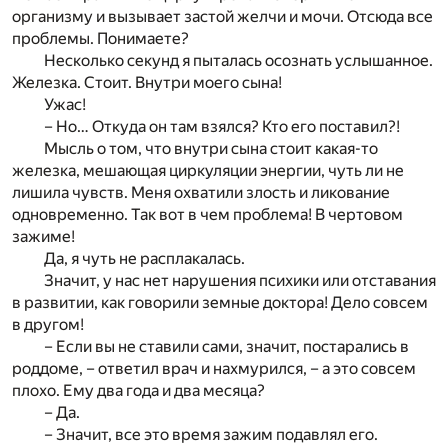
организму и вызывает застой желчи и мочи. Отсюда все
проблемы. Понимаете?
Несколько секунд я пыталась осознать услышанное.
Железка. Стоит. Внутри моего сына!
Ужас!
– Но… Откуда он там взялся? Кто его поставил?!
Мысль о том, что внутри сына стоит какая-то
железка, мешающая циркуляции энергии, чуть ли не
лишила чувств. Меня охватили злость и ликование
одновременно. Так вот в чем проблема! В чертовом
зажиме!
Да, я чуть не расплакалась.
Значит, у нас нет нарушения психики или отставания
в развитии, как говорили земные доктора! Дело совсем
в другом!
– Если вы не ставили сами, значит, постарались в
роддоме, – ответил врач и нахмурился, – а это совсем
плохо. Ему два года и два месяца?
– Да.
– Значит, все это время зажим подавлял его.