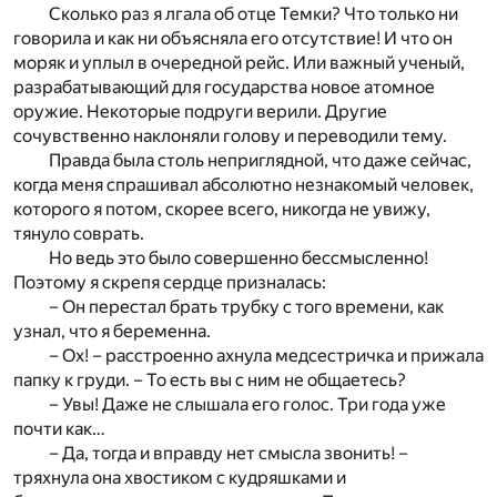
Сколько раз я лгала об отце Темки? Что только ни
говорила и как ни объясняла его отсутствие! И что он
моряк и уплыл в очередной рейс. Или важный ученый,
разрабатывающий для государства новое атомное
оружие. Некоторые подруги верили. Другие
сочувственно наклоняли голову и переводили тему.
Правда была столь неприглядной, что даже сейчас,
когда меня спрашивал абсолютно незнакомый человек,
которого я потом, скорее всего, никогда не увижу,
тянуло соврать.
Но ведь это было совершенно бессмысленно!
Поэтому я скрепя сердце призналась:
– Он перестал брать трубку с того времени, как
узнал, что я беременна.
– Ох! – расстроенно ахнула медсестричка и прижала
папку к груди. – То есть вы с ним не общаетесь?
– Увы! Даже не слышала его голос. Три года уже
почти как…
– Да, тогда и вправду нет смысла звонить! –
тряхнула она хвостиком с кудряшками и