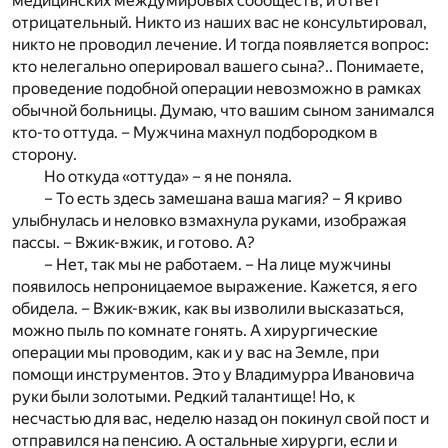
медицинских междумировых сообществ, и ответ
отрицательный. Никто из наших вас не консультировал,
никто не проводил лечение. И тогда появляется вопрос:
кто нелегально оперировал вашего сына?.. Понимаете,
проведение подобной операции невозможно в рамках
обычной больницы. Думаю, что вашим сыном занимался
кто-то оттуда. – Мужчина махнул подбородком в
сторону.
Но откуда «оттуда» – я не поняла.
– То есть здесь замешана ваша магия? – Я криво
улыбнулась и неловко взмахнула руками, изображая
пассы. – Вжик-вжик, и готово. А?
– Нет, так мы не работаем. – На лице мужчины
появилось непроницаемое выражение. Кажется, я его
обидела. – Вжик-вжик, как вы изволили высказаться,
можно пыль по комнате гонять. А хирургические
операции мы проводим, как и у вас на Земле, при
помощи инструментов. Это у Владимурра Ивановича
руки были золотыми. Редкий талантище! Но, к
несчастью для вас, неделю назад он покинул свой пост и
отправился на пенсию. А остальные хирурги, если и