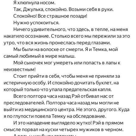
Я хлюпнула носом.
Так, Джулька, спокойно. Возьми себя в руки.
Спокойно! Все страшное позади!
Нужно успокоиться.
Ничего удивительного, что здесь, в тепле, на меня
накатило осознание. Столько всего мы пережили за это
утро, что вся жизнь пронеслась перед глазами.
Мы были на волоске от смерти. Я и Темка, мой
самый любимый в мире малыш.
Мой сыночек мог умереть или попасть в лапы к
неизвестным!
Стоит прийти в себя, чтобы меня не приняли за
истеричную особу. И спокойно дочитать буклет, на
который только что упала предательская капля.
Всего полтора часа назад Рэй отбивал нас от
преследователей. Полтора часа назад мы могли не
выйти из медицинского центра. Не этого, другого. Куда
я по глупости повела Темку на обследование.
И это нападение выглядело жутко! Рэй в прямом
смысле порвал на куски четырех мужиков в черном.