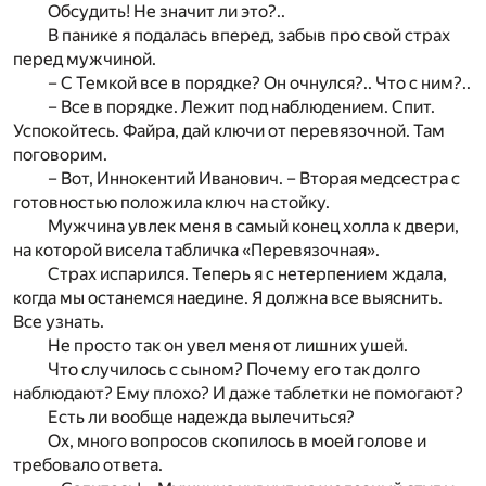
Обсудить! Не значит ли это?..
В панике я подалась вперед, забыв про свой страх
перед мужчиной.
– С Темкой все в порядке? Он очнулся?.. Что с ним?..
– Все в порядке. Лежит под наблюдением. Спит.
Успокойтесь. Файра, дай ключи от перевязочной. Там
поговорим.
– Вот, Иннокентий Иванович. – Вторая медсестра с
готовностью положила ключ на стойку.
Мужчина увлек меня в самый конец холла к двери,
на которой висела табличка «Перевязочная».
Страх испарился. Теперь я с нетерпением ждала,
когда мы останемся наедине. Я должна все выяснить.
Все узнать.
Не просто так он увел меня от лишних ушей.
Что случилось с сыном? Почему его так долго
наблюдают? Ему плохо? И даже таблетки не помогают?
Есть ли вообще надежда вылечиться?
Ох, много вопросов скопилось в моей голове и
требовало ответа.