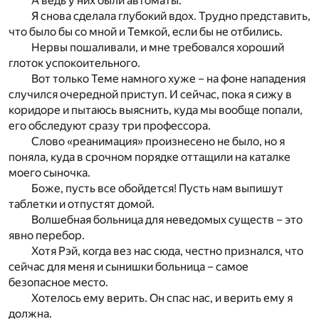
А ведь у них были автоматы.
Я снова сделала глубокий вдох. Трудно представить,
что было бы со мной и Темкой, если бы не отбились.
Нервы пошаливали, и мне требовался хороший
глоток успокоительного.
Вот только Теме намного хуже – на фоне нападения
случился очередной приступ. И сейчас, пока я сижу в
коридоре и пытаюсь выяснить, куда мы вообще попали,
его обследуют сразу три профессора.
Слово «реанимация» произнесено не было, но я
поняла, куда в срочном порядке оттащили на каталке
моего сыночка.
Боже, пусть все обойдется! Пусть нам выпишут
таблетки и отпустят домой.
Волшебная больница для неведомых существ – это
явно перебор.
Хотя Рэй, когда вез нас сюда, честно признался, что
сейчас для меня и сынишки больница – самое
безопасное место.
Хотелось ему верить. Он спас нас, и верить ему я
должна.