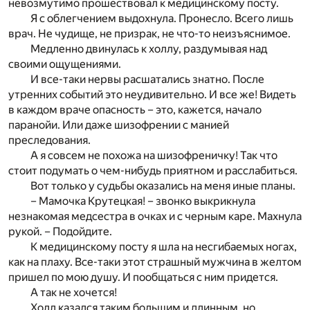
невозмутимо прошествовал к медицинскому посту.
Я с облегчением выдохнула. Пронесло. Всего лишь
врач. Не чудище, не призрак, не что-то неизъяснимое.
Медленно двинулась к холлу, раздумывая над
своими ощущениями.
И все-таки нервы расшатались знатно. После
утренних событий это неудивительно. И все же! Видеть
в каждом враче опасность – это, кажется, начало
паранойи. Или даже шизофрении с манией
преследования.
А я совсем не похожа на шизофреничку! Так что
стоит подумать о чем-нибудь приятном и расслабиться.
Вот только у судьбы оказались на меня иные планы.
– Мамочка Крутецкая! – звонко выкрикнула
незнакомая медсестра в очках и с черным каре. Махнула
рукой. – Подойдите.
К медицинскому посту я шла на несгибаемых ногах,
как на плаху. Все-таки этот страшный мужчина в желтом
пришел по мою душу. И пообщаться с ним придется.
А так не хочется!
Холл казался таким большим и длинным, но