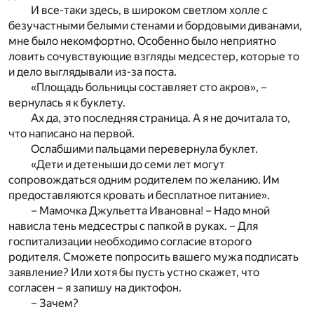
И все-таки здесь, в широком светлом холле с
безучастными белыми стенами и бордовыми диванами,
мне было некомфортно. Особенно было неприятно
ловить сочувствующие взгляды медсестер, которые то
и дело выглядывали из-за поста.
«Площадь больницы составляет сто акров», –
вернулась я к буклету.
Ах да, это последняя страница. А я не дочитала то,
что написано на первой.
Ослабшими пальцами перевернула буклет.
«Дети и детеныши до семи лет могут
сопровождаться одним родителем по желанию. Им
предоставляются кровать и бесплатное питание».
– Мамочка Джульетта Ивановна! – Надо мной
нависла тень медсестры с папкой в руках. – Для
госпитализации необходимо согласие второго
родителя. Сможете попросить вашего мужа подписать
заявление? Или хотя бы пусть устно скажет, что
согласен – я запишу на диктофон.
– Зачем?