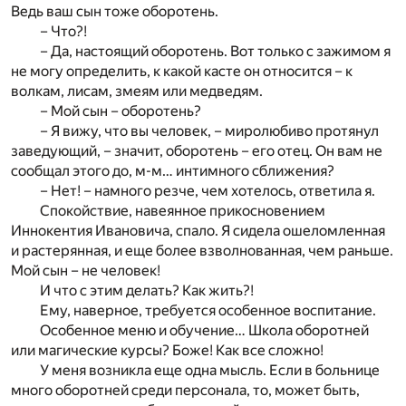
Ведь ваш сын тоже оборотень.
– Что?!
– Да, настоящий оборотень. Вот только с зажимом я
не могу определить, к какой касте он относится – к
волкам, лисам, змеям или медведям.
– Мой сын – оборотень?
– Я вижу, что вы человек, – миролюбиво протянул
заведующий, – значит, оборотень – его отец. Он вам не
сообщал этого до, м-м… интимного сближения?
– Нет! – намного резче, чем хотелось, ответила я.
Спокойствие, навеянное прикосновением
Иннокентия Ивановича, спало. Я сидела ошеломленная
и растерянная, и еще более взволнованная, чем раньше.
Мой сын – не человек!
И что с этим делать? Как жить?!
Ему, наверное, требуется особенное воспитание.
Особенное меню и обучение… Школа оборотней
или магические курсы? Боже! Как все сложно!
У меня возникла еще одна мысль. Если в больнице
много оборотней среди персонала, то, может быть,