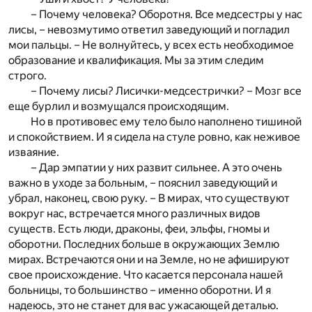
– Почему человека? Оборотня. Все медсестры у нас
лисы, – невозмутимо ответил заведующий и погладил
мои пальцы. – Не волнуйтесь, у всех есть необходимое
образование и квалификация. Мы за этим следим
строго.
– Почему лисы? Лисички-медсестрички? – Мозг все
еще бурлил и возмущался происходящим.
Но в противовес ему тело было наполнено тишиной
и спокойствием. И я сидела на стуле ровно, как неживое
изваяние.
– Дар эмпатии у них развит сильнее. А это очень
важно в уходе за больным, – пояснил заведующий и
убрал, наконец, свою руку. – В мирах, что существуют
вокруг нас, встречается много различных видов
существ. Есть люди, драконы, феи, эльфы, гномы и
оборотни. Последних больше в окружающих Землю
мирах. Встречаются они и на Земле, но не афишируют
свое происхождение. Что касается персонала нашей
больницы, то большинство – именно оборотни. И я
надеюсь, это не станет для вас ужасающей деталью.