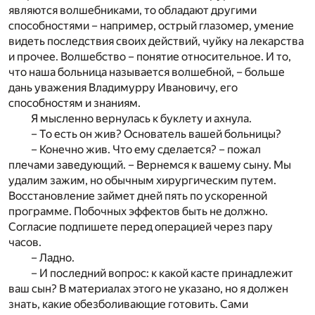
являются волшебниками, то обладают другими
способностями – например, острый глазомер, умение
видеть последствия своих действий, чуйку на лекарства
и прочее. Волшебство – понятие относительное. И то,
что наша больница называется волшебной, – больше
дань уважения Владимурру Ивановичу, его
способностям и знаниям.
Я мысленно вернулась к буклету и ахнула.
– То есть он жив? Основатель вашей больницы?
– Конечно жив. Что ему сделается? – пожал
плечами заведующий. – Вернемся к вашему сыну. Мы
удалим зажим, но обычным хирургическим путем.
Восстановление займет дней пять по ускоренной
программе. Побочных эффектов быть не должно.
Согласие подпишете перед операцией через пару
часов.
– Ладно.
– И последний вопрос: к какой касте принадлежит
ваш сын? В материалах этого не указано, но я должен
знать, какие обезболивающие готовить. Сами