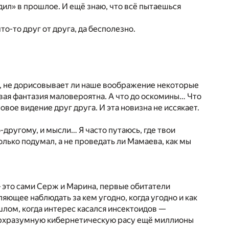
одил» в прошлое. И ещё знаю, что всё пытаешься
то-то друг от друга, да бесполезно.
ся, не дорисовывает ли наше воображение некоторые
вая фантазия маловероятна. А что до оскомины… Что
 новое видение друг друга. И эта новизна не иссякает.
-другому, и мысли… Я часто путаюсь, где твои
олько подумал, а не проведать ли Мамаева, как мы
 это сами Серж и Марина, первые обитатели
яющее наблюдать за кем угодно, когда угодно и как
шлом, когда интерес касался инсектоидов —
ерхразумную кибернетическую расу ещё миллионы