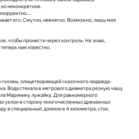
, но неконкретное.
некорректно…
тывает его. Смутно, невнятно. Возможно, лишь моя
ное, чтобы пронести через контроль. Не знаю,
 теперь нам известно.
й головы, олицетворяющей сказочного людоеда-
ека. Вода стекала в метрового диаметра резную чашу
ала Маринину лужайку. Для равномерного
аз уклон в сторону многочисленных дренажных
у в специальный, длиною в 4 километра, сток,