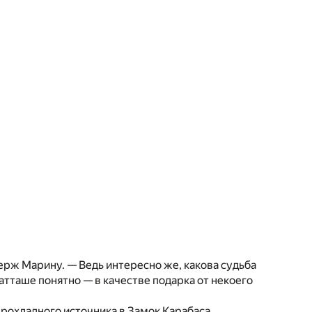
ерж Марину. — Ведь интересно же, какова судьба
 атташе понятно — в качестве подарка от некоего
прохладного источника в Замок Карабаса.