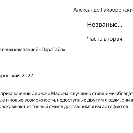
Александр Гайворонски
Незваные…
Часть вторая
влены компанией «ПараТайп»
оронский, 2022
приключений Сержа и Марина, случайно ставшими облада
вые и новые возможности, недоступные другим людям, они
 раскрывают истинный смысл доставшимся им артефактов.