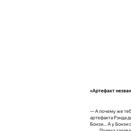
«Артефакт незван
— А почему же теб
артефакта Рэнда д
Бонзи… А у Бонзи 
Полеха задава