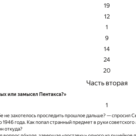
19
12
1
9
14
24
20
Часть вторая
ых или замысел Пентакса?»
1
е не захотелось проследить прошлое дальше? — спросил С
о 1946 года. Как попал странный предмет в руки советского
он откуда?
л вопрос пóходя, завершая «доставку» одного из ручейков 