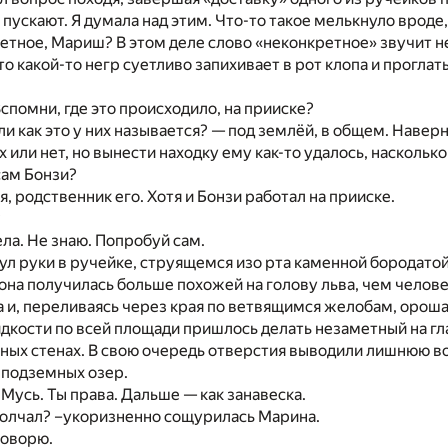
 пускают. Я думала над этим. Что-то такое мелькнуло вроде
етное, Мариш? В этом деле слово «неконкретное» звучит 
то какой-то негр суетливо запихивает в рот клопа и прогла
Вспомни, где это происходило, на прииске?
ли как это у них называется? — под землёй, в общем. Навер
 или нет, но вынести находку ему как-то удалось, насколько
сам Бонзи?
я, родственник его. Хотя и Бонзи работал на прииске.
?
ела. Не знаю. Попробуй сам.
л руки в ручейке, струящемся изо рта каменной бородато
 она получилась больше похожей на голову льва, чем челов
а и, переливаясь через края по ветвящимся желобам, орош
дкости по всей площади пришлось делать незаметный на гл
ных стенах. В свою очередь отверстия выводили лишнюю вод
 подземных озер.
 Мусь. Ты права. Дальше — как занавеска.
молчал? –укоризненно сощурилась Марина.
говорю.