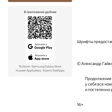
В приложении удобнее
Шрифты предоста
© Александр Гайв
RuStore
·
Samsung Galaxy Store
Huawei AppGallery
·
Xiaomi GetApps
Продолжение 
у себя все но
и постепенно
16+