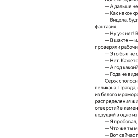
— А дальше не
— Как неконкр
— Видела, буд
фантазия…
— Ну уж нет! 
— В шахте — и
проверяли рабочих
— Это был не 
— Нет. Кажетс
— А год какой
— Года не вид
Серж сполосну
великана. Правда,
из белого мрамор
распределения жи
отверстий в камен
ведущий в одно из
— Я пробовал,
— Что же ты 
— Вот сейчас 