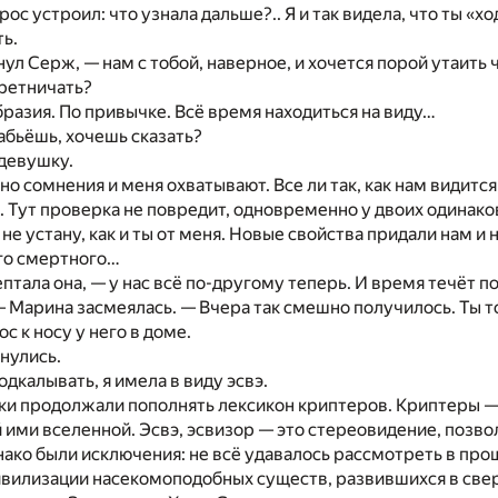
ос устроил: что узнала дальше?.. Я и так видела, что ты «х
ь.
ул Серж, — нам с тобой, наверное, и хочется порой утаить ч
ретничать?
разия. По привычке. Всё время находиться на виду…
бьёшь, хочешь сказать?
девушку.
но сомнения и меня охватывают. Все ли так, как нам видит
 Тут проверка не повредит, одновременно у двоих одинако
бя не устану, как и ты от меня. Новые свойства придали нам и
ого смертного…
птала она, — у нас всё по-другому теперь. И время течёт по
 — Марина засмеялась. — Вчера так смешно получилось. Ты т
с к носу у него в доме.
нулись.
одкалывать, я имела в виду эсвэ.
ки продолжали пополнять лексикон криптеров. Криптеры —
 ими вселенной. Эсвэ, эсвизор — это стереовидение, позвол
нако были исключения: не всё удавалось рассмотреть в про
ивилизации насекомоподобных существ, развившихся в св