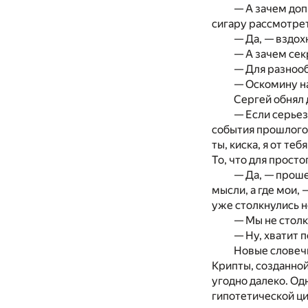
— А зачем допр
сигару рассмотрет
— Да, — вздохн
— А зачем сек
— Для разнооб
— Оскомину на
Сергей обнял 
— Если серьез
события прошлого.
ты, киска, я от те
То, что для прост
— Да, — проше
мысли, а где мои,
уже столкнулись но
— Мы не столк
— Ну, хватит п
Новые словеч
Крипты, созданной
угодно далеко. Од
гипотетической ц