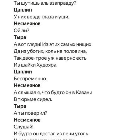
Ты шутишь аль взаправду?
Цаплин
У них везде глаза и уши.
Несмеянов
Ой ли?
Тыра
А вот гляди! Из этих самых нищих
Да из убогих, коль не половина,
Так двое-трое уж наверно есть
Из шайки Худояра.
Цаплин
Беспременно.
Несмеянов
А слышал я, что будто он в Казани
В тюрьме сидел.
Тыра
А ты поверил?
Несмеянов
Слушай!
И будто он достал из печи уголь