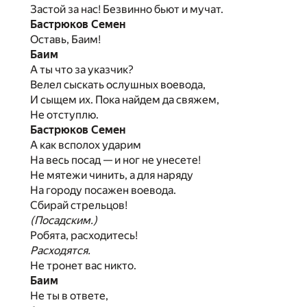
Застой за нас! Безвинно бьют и мучат.
Бастрюков Семен
Оставь, Баим!
Баим
А ты что за указчик?
Велел сыскать ослушных воевода,
И сыщем их. Пока найдем да свяжем,
Не отступлю.
Бастрюков Семен
А как всполох ударим
На весь посад — и ног не унесете!
Не мятежи чинить, а для наряду
На городу посажен воевода.
Сбирай стрельцов!
(Посадским.)
Робята, расходитесь!
Расходятся.
Не тронет вас никто.
Баим
Не ты в ответе,