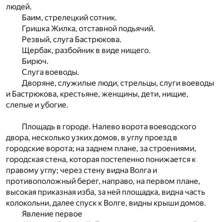
людей.
Баим, стрелецкий сотник.
Гришка Жилка, отставной подьячий.
Резвый, слуга Бастрюкова.
Щербак, разбойник в виде нищего.
Бирюч.
Слуга воеводы.
Дворяне, служилые люди, стрельцы, слуги воеводы
и Бастрюкова, крестьяне, женщины, дети, нищие,
слепые и убогие.
Площадь в городе. Налево ворота воеводского
двора, несколько узких домов, в углу проезд в
городские ворота; на заднем плане, за строениями,
городская стена, которая постепенно понижается к
правому углу; через стену видна Волга и
противоположный берег, направо, на первом плане,
высокая приказная изба, за ней площадка, видна часть
колокольни, далее спуск к Волге, видны крыши домов.
Явление первое