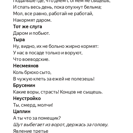
Подальше где, что днем с огнем не сыщешь,
И спать весь день, пока опухнут бельма;
Мол, все равно, работай не работай,
Накормят даром.
Тот же слуга
Даром и побьют.
Тыра
Ну, видно, их не больно жирно кормят:
У нас в посаде только и воруют,
Что воеводские.
Несмеянов
Коль брюхо сыто,
В чужую клеть за ежей не полезешь!
Брусенин
Какие воры, страсть! Концов не сыщешь.
Неустройко
Ты, смерд, молчи!
Цаплин
А ты что за помещик?
Шут выбегает из ворот, держась за голову.
Явление третье