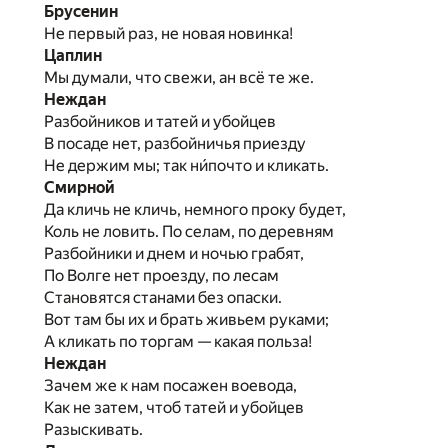
Брусенин
Не первый раз, не новая новинка!
Цаплин
Мы думали, что свежи, ан всё те же.
Неждан
Разбойников и татей и убойцев
В посаде нет, разбойничья приезду
Не держим мы; так ни́почто и кликать.
Смирной
Да кличь не кличь, немного проку будет,
Коль не ловить. По селам, по деревням
Разбойники и днем и ночью грабят,
По Волге нет проезду, по лесам
Становятся станами без опаски.
Вот там бы их и брать живьем руками;
А кликать по торгам — какая польза!
Неждан
Зачем же к нам посажен воевода,
Как не затем, чтоб татей и убойцев
Разыскивать.