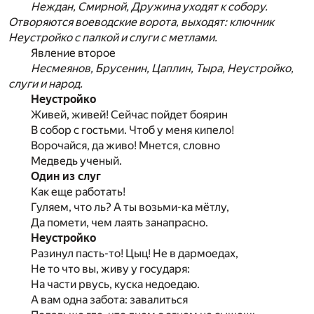
Неждан, Смирной, Дружина уходят к собору.
Отворяются воеводские ворота, выходят: ключник
Неустройко с палкой и слуги с метлами.
Явление второе
Несмеянов, Брусенин, Цаплин, Тыра, Неустройко,
слуги и народ.
Неустройко
Живей, живей! Сейчас пойдет боярин
В собор с гостьми. Чтоб у меня кипело!
Ворочайся, да живо! Мнется, словно
Медведь ученый.
Один из слуг
Как еще работать!
Гуляем, что ль? А ты возьми-ка мётлу,
Да помети, чем лаять занапрасно.
Неустройко
Разинул пасть-то! Цыц! Не в дармоедах,
Не то что вы, живу у государя:
На части рвусь, куска недоедаю.
А вам одна забота: завалиться