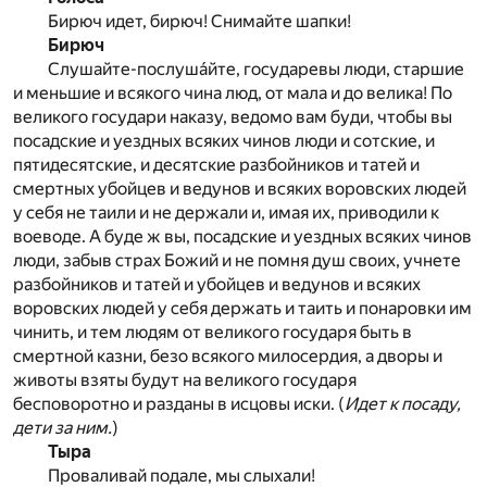
Бирюч идет, бирюч! Снимайте шапки!
Бирюч
Слушайте-послуша́йте, государевы люди, старшие
и меньшие и всякого чина люд, от мала и до велика! По
великого государи наказу, ведомо вам буди, чтобы вы
посадские и уездных всяких чинов люди и сотские, и
пятидесятские, и десятские разбойников и татей и
смертных убойцев и ведунов и всяких воровских людей
у себя не таили и не держали и, имая их, приводили к
воеводе. А буде ж вы, посадские и уездных всяких чинов
люди, забыв страх Божий и не помня душ своих, учнете
разбойников и татей и убойцев и ведунов и всяких
воровских людей у себя держать и таить и понаровки им
чинить, и тем людям от великого государя быть в
смертной казни, безо всякого милосердия, а дворы и
животы взяты будут на великого государя
бесповоротно и разданы в исцовы иски. (
Идет к посаду,
дети за ним.
)
Тыра
Проваливай подале, мы слыхали!