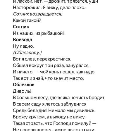
И лаской, нет, — дрожит, трясется, уши
Насторожил. Я вижу, дело плохо.
Сотник возвращается.
Какой такой?
Сотник
Из наших, из рыбацкой!
Воевода
Ну ладно.
(Облезлову.)
Вот я слез, перекрестился.
Обшел вокруг три раза, зачурался,
И ничего, — мой конь пошел, как надо.
Так вот и знай, что значит место.
Облезлов
Диво ль!
В большом лесу, где всяка нечисть бродит.
В своем саду я летось заблудился
Средь бела дня! Немало мы дивились:
Брожу кругом, а выходу не вижу.
Такая страсть, что Господи помилуй —
Не доведи вперед, умрешь со страху.