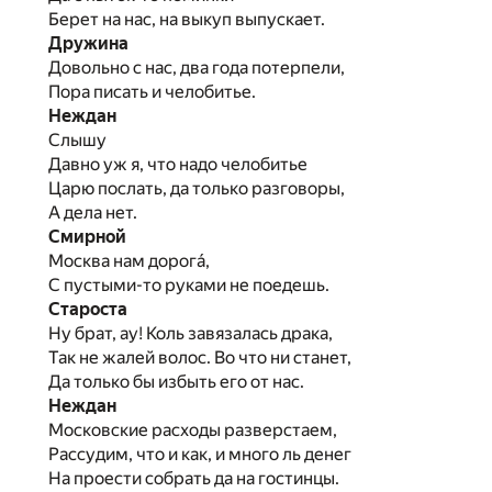
Берет на нас, на выкуп выпускает.
Дружина
Довольно с нас, два года потерпели,
Пора писать и челобитье.
Неждан
Слышу
Давно уж я, что надо челобитье
Царю послать, да только разговоры,
А дела нет.
Смирной
Москва нам дорога́,
С пустыми-то руками не поедешь.
Староста
Ну брат, ау! Коль завязалась драка,
Так не жалей волос. Во что ни станет,
Да только бы избыть его от нас.
Неждан
Московские расходы разверстаем,
Рассудим, что и как, и много ль денег
На проести собрать да на гостинцы.