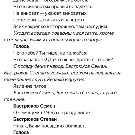
Что в виноватых правый попадется:
Не виноват — укажет виноватых.
Переловить, связать и запереть
Всех накрепко в сторожню, там рассудим.
Уходят: воевода, товарищ и вся свита, кроме
стрельцов. Баим и стрельцы ходят в народе.
Голоса
Чего тебе? Ты тише, не толкайся!
Что за напасть! Да что ж вы, драться, что ли?
С посаду бежит народ. Бастрюков Семен,
Бастрюков Степан выезжают верхом на лошадях; за
ними пешие слуги: Резвый и другие.
Явление пятое
Бастрюков Семен, Бастрюков Степан, слуги и
прежние.
Бастрюков Семен
О чем шумят? Чего не разделили?
Бастрюков Степан
Никак, Баим посадских обижает.
Голоса