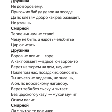
Дружина
Не до воров ему.
Пригожих баб да девок на посаде
Да по клетям добро как раз разыщет,
Не утаишь.
Смирной
Терпенья нам не стало!
Чему не быть, а надоть челобитье
Царю писать.
Дружина
Воров не ловит — горе;
А как поймает — вдвое: он воров-то
Берет из тюрем на дом, научает
Поклепом нас, посадских, обносить.
Ты ничего не ведаешь, не знаешь,
А он, по воровскому наговору,
Берет тебя без сыску и пытает
Без царского указу, — мукой мучит,
Огнем палит.
Смирной
Да с пыток-то поминки