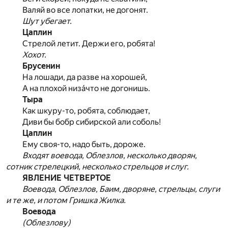
Валяй во все лопатки, не догонят.
Шут убегает.
Цаплин
Стрелой летит. Держи его, робята!
Хохот.
Брусенин
На лошади, да разве на хорошей,
А на плохой низа́что не догонишь.
Тыра
Как шкуру-то, робята, соблюдает,
Диви бы бобр сибирской али соболь!
Цаплин
Ему своя-то, надо быть, дороже.
Входят воевода, Облезлов, несколько дворян,
сотник стрелецкий, несколько стрельцов и слуг.
ЯВЛЕНИЕ ЧЕТВЕРТОЕ
Воевода, Облезлов, Баим, дворяне, стрельцы, слуги
и те же, и потом Гришка Жилка.
Воевода
(Облезлову)