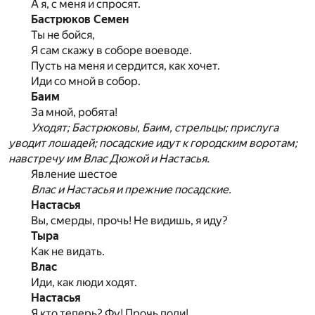
А я, с меня и спросят.
Бастрюков Семен
Ты не бойся,
Я сам скажу в соборе воеводе.
Пусть на меня и сердится, как хочет.
Иди со мной в собор.
Баим
За мной, робята!
Уходят; Бастрюковы, Баим, стрельцы; прислуга
уводит лошадей; посадские идут к городским воротам;
навстречу им Влас Дюжой и Настасья.
Явление шестое
Влас и Настасья и прежние посадские.
Настасья
Вы, смерды, прочь! Не видишь, я иду?
Тыра
Как не видать.
Влас
Иди, как люди ходят.
Настасья
Я кто теперь? Фу! Прочь поди!