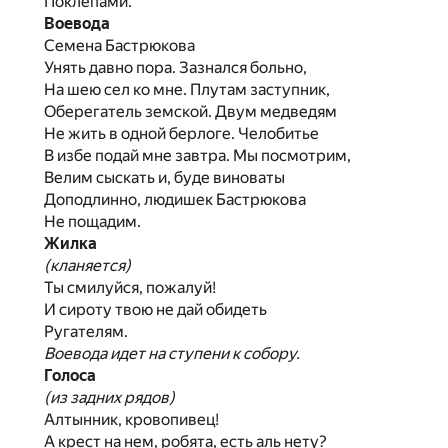
Поклепами.
Воевода
Семена Бастрюкова
Унять давно пора. Зазнался больно,
На шею сел ко мне. Плутам заступник,
Оберегатель земской. Двум медведям
Не жить в одной берлоге. Челобитье
В избе подай мне завтра. Мы посмотрим,
Велим сыскать и, буде виноваты
Доподлинно, людишек Бастрюкова
Не пощадим.
Жилка
(кланяется)
Ты смилуйся, пожалуй!
И сироту твою не дай обидеть
Ругателям.
Воевода идет на ступени к собору.
Голоса
(из задних рядов)
Алтынник, кровопивец!
А крест на нем, робята, есть аль нету?