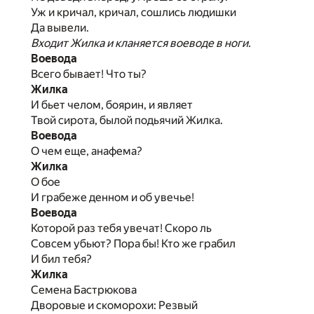
Уж и кричал, кричал, сошлись людишки
Да вывели.
Входит Жилка и кланяется воеводе в ноги.
Воевода
Всего бывает! Что ты?
Жилка
И бьет челом, боярин, и являет
Твой сирота, былой подьячий Жилка.
Воевода
О чем еще, анафема?
Жилка
О бое
И грабеже денном и об увечье!
Воевода
Которой раз тебя увечат! Скоро ль
Совсем убьют? Пора бы! Кто же грабил
И бил тебя?
Жилка
Семена Бастрюкова
Дворовые и скоморохи: Резвый