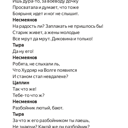
Ишь дура-то, за воеводу дочку
Просватала и думает, что тоже
Боярыня; идет и ног не слышит.
Несмеянов
На радость ли? Заплакать не пришлось бы!
Старик живет, а жены молодые
Все мрут да мрут. Диковина и только!
Тыра
Да ну его!
Несмеянов
Робята, не слыхали ль,
Что Худояр на Волге появился
И станом стал невдалеке?
Цаплин
Так что же!
Тебе-то что ж?
Несмеянов
Разбойник лютый, бают.
Тыра
За что ж его разбойником ты лаешь,
Не знаючи? Какой же он разбойник?