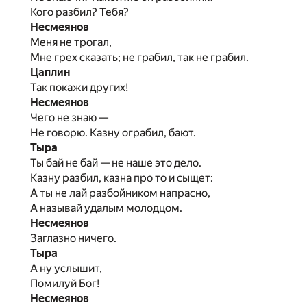
Кого разбил? Тебя?
Несмеянов
Меня не трогал,
Мне грех сказать; не грабил, так не грабил.
Цаплин
Так покажи других!
Несмеянов
Чего не знаю —
Не говорю. Казну ограбил, бают.
Тыра
Ты бай не бай — не наше это дело.
Казну разбил, казна про то и сыщет:
А ты не лай разбойником напрасно,
А называй удалым молодцом.
Несмеянов
Заглазно ничего.
Тыра
А ну услышит,
Помилуй Бог!
Несмеянов