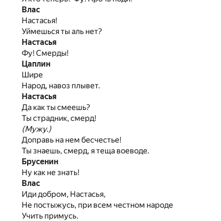
Влас
Настасья!
Уймешься ты аль нет?
Настасья
Фу! Смерды!
Цаплин
Шире
Народ, навоз плывет.
Настасья
Да как ты смеешь?
Ты страдник, смерд!
(Мужу.)
Доправь на нем бесчестье!
Ты знаешь, смерд, я теща воеводе.
Брусенин
Ну как не знать!
Влас
Иди добром, Настасья,
Не постыжусь, при всем честном народе
Учить примусь.