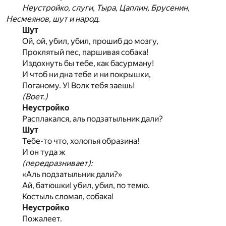
Неустройко, слуги, Тыра, Цаплин, Брусенин,
Несмеянов, шут и народ.
Шут
Ой, ой, убил, убил, прошиб до мозгу,
Проклятый пес, паршивая собака!
Издохнуть бы тебе, как басурману!
И чтоб ни дна тебе и ни покрышки,
Поганому. У! Волк тебя заешь!
(Воет.)
Неустройко
Расплакался, аль подзатыльник дали?
Шут
Тебе-то что, холопья образина!
И он туда ж
(передразнивает):
«Аль подзатыльник дали?»
Ай, батюшки! убил, убил, по темю.
Костыль сломал, собака!
Неустройко
Пожалеет.