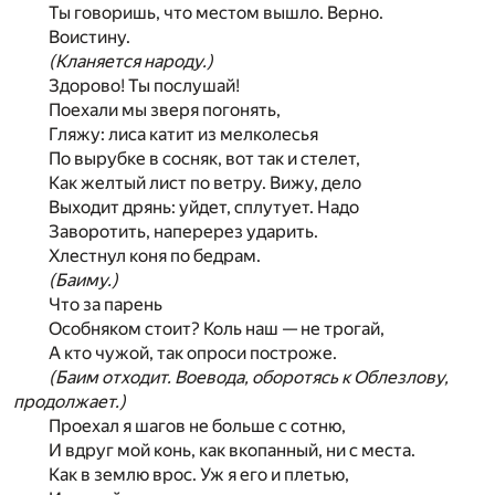
Ты говоришь, что местом вышло. Верно.
Воистину.
(Кланяется народу.)
Здорово! Ты послушай!
Поехали мы зверя погонять,
Гляжу: лиса катит из мелколесья
По вырубке в сосняк, вот так и стелет,
Как желтый лист по ветру. Вижу, дело
Выходит дрянь: уйдет, сплутует. Надо
Заворотить, наперерез ударить.
Хлестнул коня по бедрам.
(Баиму.)
Что за парень
Особняком стоит? Коль наш — не трогай,
А кто чужой, так опроси построже.
(Баим отходит. Воевода, оборотясь к Облезлову,
продолжает.)
Проехал я шагов не больше с сотню,
И вдруг мой конь, как вкопанный, ни с места.
Как в землю врос. Уж я его и плетью,