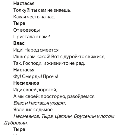
Настасья
Толкуй! ты сам не знаешь,
Какая честь на нас.
Тыра
От воеводы
Пристала к вам?
Влас
Иди! Народ смеется.
Ишь срам какой! Вот с дурой-то свяжися,
Так, Господи, и жизни-то не рад.
Настасья
Фу! Смерды! Прочь!
Несмеянов
Иди своей дорогой,
А мы своей; просторно, разойдемся.
Влас и Настасья уходят.
Явление седьмое
Несмеянов, Тыра, Цаплин, Брусенин и потом
Дубровин.
Тыра