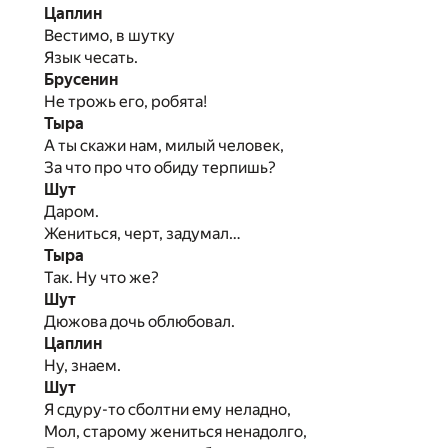
Цаплин
Вестимо, в шутку
Язык чесать.
Брусенин
Не трожь его, робята!
Тыра
А ты скажи нам, милый человек,
За что про что обиду терпишь?
Шут
Даром.
Жениться, черт, задумал…
Тыра
Так. Ну что же?
Шут
Дюжова дочь облюбовал.
Цаплин
Ну, знаем.
Шут
Я сдуру-то сболтни ему неладно,
Мол, старому жениться ненадолго,