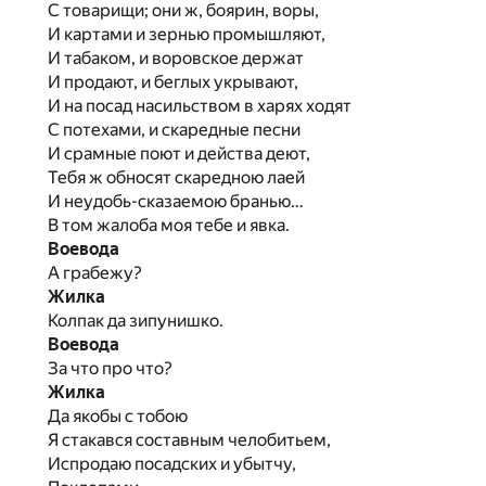
С товарищи; они ж, боярин, воры,
И картами и зернью промышляют,
И табаком, и воровское держат
И продают, и беглых укрывают,
И на посад насильством в харях ходят
С потехами, и скаредные песни
И срамные поют и действа деют,
Тебя ж обносят скаредною лаей
И неудобь-сказаемою бранью…
В том жалоба моя тебе и явка.
Воевода
А грабежу?
Жилка
Колпак да зипунишко.
Воевода
За что про что?
Жилка
Да якобы с тобою
Я стакався составным челобитьем,
Испродаю посадских и убытчу,