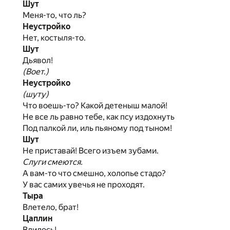
Шут
Меня-то, что ль?
Неустройко
Нет, костыля-то.
Шут
Дьявол!
(Воет.)
Неустройко
(шуту)
Что воешь-то? Какой детеныш малой!
Не все ль равно тебе, как псу издохнуть
Под палкой ли, иль пьяному под тыном!
Шут
Не приставай! Всего изъем зубами.
Слуги смеются.
А вам-то что смешно, холопье стадо?
У вас самих увечья не проходят.
Тыра
Влетело, брат!
Цаплин
Влилось!