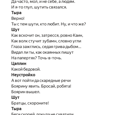
Да часто, мол, и не себе, а людям.
И я-то глуп, шутить связался.
Тыра
Верно!
Ты с тем шути, кто любит. Ну, и что же?
Шут
Как вскочит он, затресся, ровно Каин,
Как волк стучит зубамн, словно угли
Глаза зажглись, седая грива дыбом…
Видал ли ты, как окаянных пишут
На папертях? Точь-в-точь.
Цаплин
Какой бедовой.
Неустройко
А вот пойти да скаредные речи
Боярину явить. Бросай, робята!
Боярин вышел.
Шут
Братцы, схороните!
Тыра
Беги скорей, покуда не схватили,