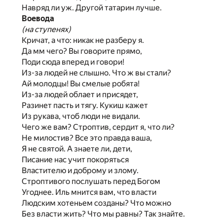
Навряд ли уж. Другой татарин лучше.
Воевода
(на ступенях)
Кричат, а что: никак не разберу я.
Да мм чего? Вы говорите прямо,
Поди сюда вперед и говори!
Из-за людей не слышно. Что ж вы стали?
Ай молодцы! Вы смелые робята!
Из-за людей облает и присядет,
Разинет пасть и тягу. Кукиш кажет
Из рукава, чтоб люди не видали.
Чего же вам? Строптив, сердит я, что ли?
Не милостив? Все это правда ваша,
Я не святой. А знаете ли, дети,
Писание нас учит покоряться
Властителю и доброму и злому.
Строптивого послушать перед Богом
Угоднее. Иль мнится вам, что власти
Людским хотеньем созданы? Что можно
Без власти жить? Что мы равны? Так знайте.