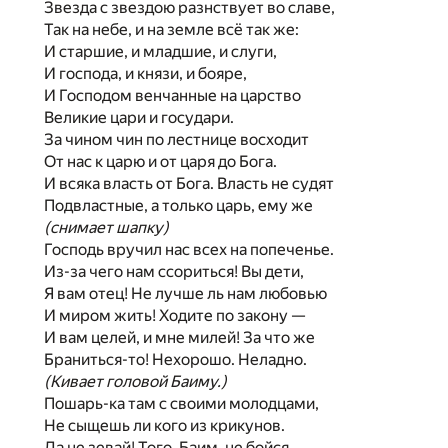
Звезда с звездою разнствует во славе,
Так на небе, и на земле всё так же:
И старшие, и младшие, и слуги,
И господа, и князи, и бояре,
И Господом венчанные на царство
Великие цари и государи.
За чином чин по лестнице восходит
От нас к царю и от царя до Бога.
И всяка власть от Бога. Власть не судят
Подвластные, а только царь, ему же
(снимает шапку)
Господь вручил нас всех на попеченье.
Из-за чего нам ссориться! Вы дети,
Я вам отец! Не лучше ль нам любовью
И миром жить! Ходите по закону —
И вам целей, и мне милей! За что же
Браниться-то! Нехорошо. Неладно.
(Кивает головой Баиму.)
Пошарь-ка там с своими молодцами,
Не сыщешь ли кого из крикунов.
Да не зевай! Того, Баим, не бойся,