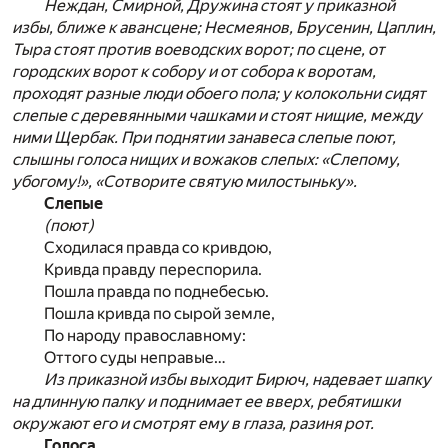
Неждан, Смирной, Дружина стоят у приказной
избы, ближе к авансцене; Несмеянов, Брусенин, Цаплин,
Тыра стоят против воеводских ворот; по сцене, от
городских ворот к собору и от собора к воротам,
проходят разные люди обоего пола; у колокольни сидят
слепые с деревянными чашками и стоят нищие, между
ними Щербак. При поднятии занавеса слепые поют,
слышны голоса нищих и вожаков слепых: «Слепому,
убогому!», «Сотворите святую милостыньку».
Слепые
(поют)
Сходилася правда со кривдою,
Кривда правду переспорила.
Пошла правда по поднебесью.
Пошла кривда по сырой земле,
По народу православному:
Оттого суды неправые…
Из приказной избы выходит Бирюч, надевает шапку
на длинную палку и поднимает ее вверх, ребятишки
окружают его и смотрят ему в глаза, разиня рот.
Голоса