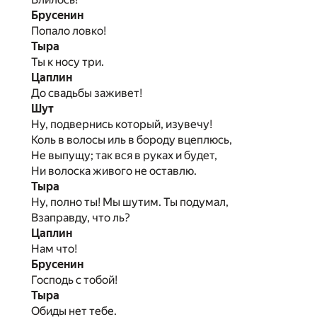
Брусенин
Попало ловко!
Тыра
Ты к носу три.
Цаплин
До свадьбы заживет!
Шут
Ну, подвернись который, изувечу!
Коль в волосы иль в бороду вцеплюсь,
Не выпущу; так вся в руках и будет,
Ни волоска живого не оставлю.
Тыра
Ну, полно ты! Мы шутим. Ты подумал,
Взаправду, что ль?
Цаплин
Нам что!
Брусенин
Господь с тобой!
Тыра
Обиды нет тебе.