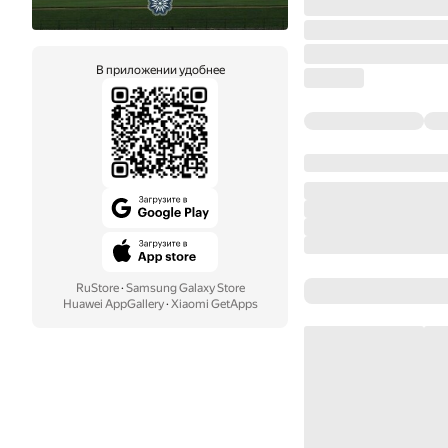
В приложении удобнее
RuStore
·
Samsung Galaxy Store
Huawei AppGallery
·
Xiaomi GetApps