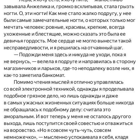
завывала Анжелика и, громко всхлипывая, стала грызть
ногти. О, эти ногти! Как мне стало жалко подругу, у нее
были самые замечательные ногти, о которых только мог
мечтать человек: ровные, красивы, крепкие, всегда
ухоженные и блестящие, можно сказать это была ее
девичья гордость. Мое сердце не могло вынести такой
несправедливости, и я решилась на отчаянный шаг.
— Подожди меня здесь и никуда не уходи, пока я
не вернусь, — велела я подруге и направилась в сторону
магазинчиков и ларьков, где-то неподалеку возле них, я
как-то заметила банкомат.
Помимо чтения мыслей я отлично управлялась
со всей электронной техникой, однажды я проделывала
подобное грязное дело, но лишь однажды и даже
в самых ужасных жизненных ситуациях больше никогда
не обращалась к подобному делу: считала это
аморальным. И вот теперь у меня не осталось другого
выхода, лишь поступится своей совестью и отважиться
на воровство. «Но я совсем чуть-чуть, совсем
немножечко», — мысленно успокаивала я себя, кладя