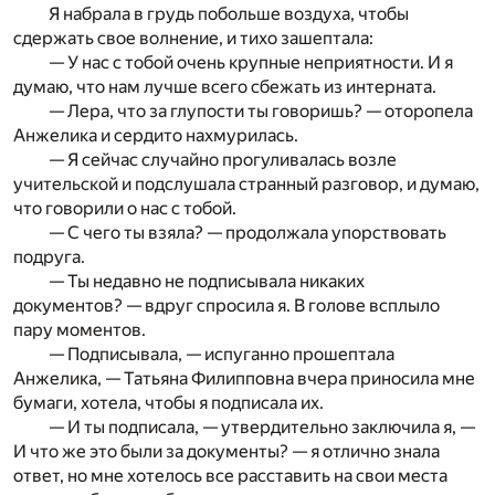
Я набрала в грудь побольше воздуха, чтобы
сдержать свое волнение, и тихо зашептала:
— У нас с тобой очень крупные неприятности. И я
думаю, что нам лучше всего сбежать из интерната.
— Лера, что за глупости ты говоришь? — оторопела
Анжелика и сердито нахмурилась.
— Я сейчас случайно прогуливалась возле
учительской и подслушала странный разговор, и думаю,
что говорили о нас с тобой.
— С чего ты взяла? — продолжала упорствовать
подруга.
— Ты недавно не подписывала никаких
документов? — вдруг спросила я. В голове всплыло
пару моментов.
— Подписывала, — испуганно прошептала
Анжелика, — Татьяна Филипповна вчера приносила мне
бумаги, хотела, чтобы я подписала их.
— И ты подписала, — утвердительно заключила я, —
И что же это были за документы? — я отлично знала
ответ, но мне хотелось все расставить на свои места