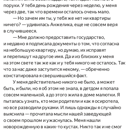
поруки. У тебя день рождения через неделю, у меня
через две, так что времени осталось очень мало.
— Но зачем им ты, у тебя же нет ни квартиры
ничего? — удивилась Анжелика, еще не совсем веря
в случившееся.
— Мне должно предоставить государство,
и недавно я подписала документы о том, что согласна
на небольшую квартиру, но думаю, их исправят
и перепишут на другое имя. Да и из близких у меня
на этом свете так же как и у тебя никого не осталось. Так
что за нас даже заступится некому, — обреченно
констатировала я свершившийся факт.
У меня действительно никого не было, а может
быть, и были, но я об этом не знала, в детдом я попала
совсем маленькой, а до этого жила в доме малютки. Я
пыталась узнать, кто мои родители и как я осиротела,
но все разводили руками. И лишь однажды я случайно
выяснила — прочитала мысли нашей заведующей
о своем прошлом и ужаснулась. Меня нашли
новорожденную в каких-то кустах. Никто так и не смог