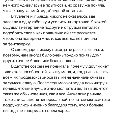
немного удивилась ее прыткости, но сразу же поняла,
что ее напугал мой вид «бледной поганки».
В туалете и, правда, никого не оказалось, мы
залезли в одну кабинку и уселись на корточки. Я кожей
ощущала нетерпение подруги и с трудом пыталась
подобрать слова, как правильно ей все рассказать,
чтобы она поверила мне, и, как всегда, не приняла
за фантазерку.
О своем даре никому никогда не рассказывала, и,
поэтому, нам иногда было очень трудно понять друг
друга, точнее Анжелике было сложно…
В детстве совсем не понимала, почему у других нет
таких же способностей, как и у меня, и, когда я пыталась
всем их продемонстрировать, меня начинали считать
за сумасшедшую. После седьмого отвода к психиатру я
поняла, что мне лучше о них молчать и делать вид, что я
такая же обыкновенная, как и все. Анжелика раньше
тоже считала меня ненормальной, но потом мы все-таки
подружились и именно благодаря тому, что я больше
никогда не говорила о своем даре…