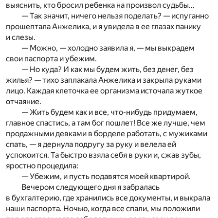
выяснить, кто бросил ребенка на произвол судьбы…
— Так значит, ничего нельзя поделать? — испуганно
прошептала Анжелика, и я увидела в ее глазах панику
и слезы.
— Можно, — холодно заявила я, — мы выкрадем
свои паспорта и убежим.
— Но куда? И как мы будем жить, без денег, без
жилья? — тихо заплакала Анжелика и закрыла руками
лицо. Каждая клеточка ее организма источала жуткое
отчаяние.
— Жить будем как и все, что-нибудь придумаем,
главное спастись, а там бог пошлет! Все же лучше, чем
продажными девками в борделе работать, с мужиками
спать, — я дернула подругу за руку и велела ей
успокоится. Та быстро взяла себя в руки и, сжав зубы,
яростно процедила:
— Убежим, и пусть подавятся моей квартирой.
Вечером следующего дня я забралась
в бухгалтерию, где хранились все документы, и выкрала
наши паспорта. Ночью, когда все спали, мы положили