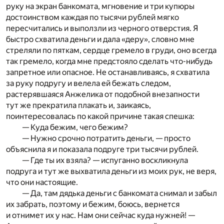
руку на экран банкомата, мгновение и три купюры
достоинством каждая по тысячи рублей мягко
пересчитались и выползли из черного отверстия. Я
быстро схватила деньги и дала «деру», словно мне
стреляли по пяткам, сердце гремело в груди, оно всегда
так гремело, когда мне предстояло сделать что-нибудь
запретное или опасное. Не останавливаясь, я схватила
за руку подругу и велела ей бежать следом,
растерявшаяся Анжелика от подобной внезапности
тут же прекратила плакать и, заикаясь,
поинтересовалась по какой причине такая спешка:
— Куда бежим, чего бежим?
— Нужно срочно потратить деньги, — просто
объяснила я и показала подруге три тысячи рублей.
— Где ты их взяла? — испуганно воскликнула
подруга и тут же выхватила деньги из моих рук, не веря,
что они настоящие.
— Да, там дядька деньги с банкомата снимал и забыл
их забрать, поэтому и бежим, боюсь, вернется
и отнимет их у нас. Нам они сейчас куда нужней! —