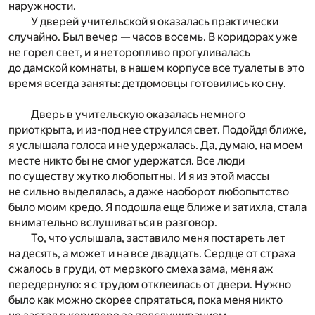
наружности.
У дверей учительской я оказалась практически
случайно. Был вечер — часов восемь. В коридорах уже
не горел свет, и я неторопливо прогуливалась
до дамской комнаты, в нашем корпусе все туалеты в это
время всегда заняты: детдомовцы готовились ко сну.
Дверь в учительскую оказалась немного
приоткрыта, и из-под нее струился свет. Подойдя ближе,
я услышала голоса и не удержалась. Да, думаю, на моем
месте никто бы не смог удержатся. Все люди
по существу жутко любопытны. И я из этой массы
не сильно выделялась, а даже наоборот любопытство
было моим кредо. Я подошла еще ближе и затихла, стала
внимательно вслушиваться в разговор.
То, что услышала, заставило меня постареть лет
на десять, а может и на все двадцать. Сердце от страха
сжалось в груди, от мерзкого смеха зама, меня аж
передернуло: я с трудом отклеилась от двери. Нужно
было как можно скорее спрятаться, пока меня никто