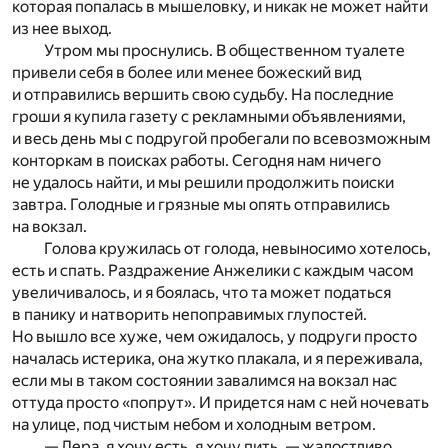
которая попалась в мышеловку, и никак не может найти
из нее выход.
Утром мы проснулись. В общественном туалете
привели себя в более или менее божеский вид
и отправились вершить свою судьбу. На последние
гроши я купила газету с рекламными объявлениями,
и весь день мы с подругой пробегали по всевозможным
конторкам в поисках работы. Сегодня нам ничего
не удалось найти, и мы решили продолжить поиски
завтра. Голодные и грязные мы опять отправились
на вокзал.
Голова кружилась от голода, невыносимо хотелось,
есть и спать. Раздражение Анжелики с каждым часом
увеличивалось, и я боялась, что та может податься
в панику и натворить непоправимых глупостей.
Но вышло все хуже, чем ожидалось, у подруги просто
началась истерика, она жутко плакала, и я переживала,
если мы в таком состоянии завалимся на вокзал нас
оттуда просто «попрут». И придется нам с ней ночевать
на улице, под чистым небом и холодным ветром.
— Лера, я хочу есть, я хочу пить, — жалостливо