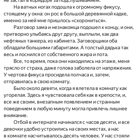
не застал в коридоре за подслушиванием.
На ватных ногах подошла к огромному фикусу,
стоящему у окна: он рос в большой деревянной кадке,
именно за ней мне пришлось «схорониться».
Разговор зама и незнакомца подошел к концу, и они,
притворно улыбаясь друг другу, выплыли, как два
нефтяных танкера, из кабинета. Заговорщики оба
обладали большими габаритами. А толстый дядька так
весь и лоснился от собственного жира и пота.
Все, то время, пока они находились на этаже, меня
трясло от страха, даже голова заболела от напряжения.
У чертова фикуса просидела полчаса и, затем,
отправилась в свою комнату.
Было около девяти, когда я влетела в комнату как
угорелая. Здесь я чувствовала себя как в крепости, и,
все же своим, внезапным появлением и странным
поведением в любую минуту могла привлечь лишнее
внимание.
Отбой в интернате начинался с часов десяти, и все
девочки удобно устроились на своих местах, а нас
в комнате насчитывалось десять человек. У нас стояли