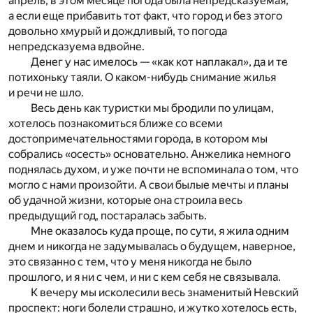
апрель, в этом месяце погода была непредсказуемая,
а если еще прибавить тот факт, что город и без этого
довольно хмурый и дождливый, то погода
непредсказуема вдвойне.
Денег у нас имелось — «как кот наплакал», да и те
потихоньку таяли. О каком-нибудь снимание жилья
и речи не шло.
Весь день как туристки мы бродили по улицам,
хотелось познакомиться ближе со всеми
достопримечательностями города, в котором мы
собрались «осесть» основательно. Анжелика немного
поднялась духом, и уже почти не вспоминала о том, что
могло с нами произойти. А свои былые мечты и планы
об удачной жизни, которые она строила весь
предыдущий год, постаралась забыть.
Мне оказалось куда проще, по сути, я жила одним
днем и никогда не задумывалась о будущем, наверное,
это связанно с тем, что у меня никогда не было
прошлого, и я ни с чем, и ни с кем себя не связывала.
К вечеру мы исколесили весь знаменитый Невский
проспект: ноги болели страшно, и жутко хотелось есть,