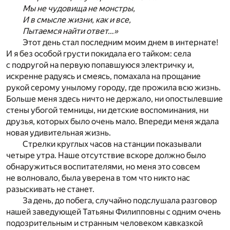
Мы не чудовища не монстры,
И в смысле жизни, как и все,
Пытаемся найти ответ…»
Этот день стал последним моим днем в интернате!
И я без особой грусти покидала его тайком: села
с подругой на первую попавшуюся электричку и,
искренне радуясь и смеясь, помахала на прощание
рукой серому унылому городу, где прожила всю жизнь.
Больше меня здесь ничто не держало, ни опостылевшие
стены убогой темницы, ни детские воспоминания, ни
друзья, которых было очень мало. Впереди меня ждала
новая удивительная жизнь.
Стрелки круглых часов на станции показывали
четыре утра. Наше отсутствие вскоре должно было
обнаружиться воспитателями, но меня это совсем
не волновало, была уверена в том что никто нас
разыскивать не станет.
За день, до побега, случайно подслушала разговор
нашей заведующей Татьяны Филипповны с одним очень
подозрительным и странным человеком кавказкой