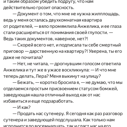
и таким образом убедить подругу, что нам
действительно грозит опасность.
— Документ о том, что мне не нужна жилплощадь,
ведь у меня осталась двухкомнатная квартира
от родителей, — вяло промямлила Анжелика, и ее глаза
стали расширяться от понимания своей глупости. —
Ведь таких документов, наверное, нет?!
— Скорей всего нет, и подписала ты себе смертный
приговор — дарственную на квартиру?! Уверена, ты его
даже не почитала?
— Нет, не читала, — дрогнувшим голосом ответила
Анжелика и тут же в ужасе воскликнула: — И что мне
теперь делать, Лера? Меня выкинут на улицу?
— Бежать, — коротко бросила я, — не думаю, что мы
отделаемся простым присвоением статусом бомжей,
заведующая нашла отличный выход как от нас
избавиться и еще подзаработать.
— И как?
— Продать нас сутенеру. Я сегодня как раз разговор
сутенера и заведующей подслушала. Как только нам
исполнится по восемнадцать, так и сдаст нас на его