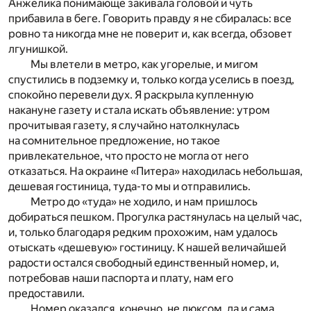
Анжелика понимающе закивала головой и чуть
прибавила в беге. Говорить правду я не сбиралась: все
ровно та никогда мне не поверит и, как всегда, обзовет
лгунишкой.
Мы влетели в метро, как угорелые, и мигом
спустились в подземку и, только когда уселись в поезд,
спокойно перевели дух. Я раскрыла купленную
накануне газету и стала искать объявление: утром
прочитывая газету, я случайно натолкнулась
на сомнительное предложение, но такое
привлекательное, что просто не могла от него
отказаться. На окраине «Питера» находилась небольшая,
дешевая гостиница, туда-то мы и отправились.
Метро до «туда» не ходило, и нам пришлось
добираться пешком. Прогулка растянулась на целый час,
и, только благодаря редким прохожим, нам удалось
отыскать «дешевую» гостиницу. К нашей величайшей
радости остался свободный единственный номер, и,
потребовав наши паспорта и плату, нам его
предоставили.
Номер оказался, конечно, не люксом, да и сама