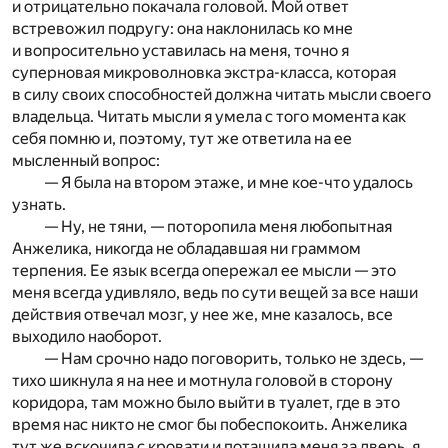
и отрицательно покачала головой. Мой ответ
встревожил подругу: она наклонилась ко мне
и вопросительно уставилась на меня, точно я
суперновая микроволновка экстра-класса, которая
в силу своих способностей должна читать мысли своего
владельца. Читать мысли я умела с того момента как
себя помню и, поэтому, тут же ответила на ее
мысленный вопрос:
— Я была на втором этаже, и мне кое-что удалось
узнать.
— Ну, не тяни, — поторопила меня любопытная
Анжелика, никогда не обладавшая ни граммом
терпения. Ее язык всегда опережал ее мысли — это
меня всегда удивляло, ведь по сути вещей за все наши
действия отвечал мозг, у нее же, мне казалось, все
выходило наоборот.
— Нам срочно надо поговорить, только не здесь, —
тихо шикнула я на нее и мотнула головой в сторону
коридора, там можно было выйти в туалет, где в это
время нас никто не смог бы побеспокоить. Анжелика
тут же вскочила с кровати и потащила меня за дверь, я