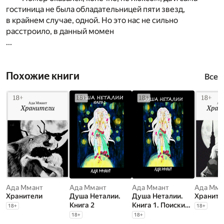
гостиница не была обладательницей пяти звезд,
в крайнем случае, одной. Но это нас не сильно
расстроило, в данный момен
...
Похожие книги
Все
Ада Ммант
Ада Ммант
Ада Ммант
Ада Мма
Хранители
Душа Неталии.
Душа Неталии.
Храните
Книга 2
Книга 1. Поиски
18
+
18
+
истоков
18
+
18
+