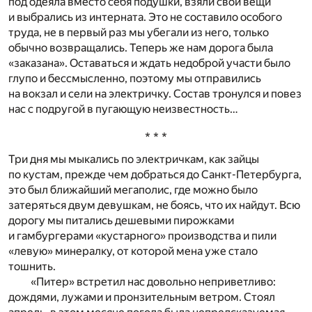
под одеяла вместо себя подушки, взяли свои вещи
и выбрались из интерната. Это не составило особого
труда, не в первый раз мы убегали из него, только
обычно возвращались. Теперь же нам дорога была
«заказана». Оставаться и ждать недоброй участи было
глупо и бессмысленно, поэтому мы отправились
на вокзал и сели на электричку. Состав тронулся и повез
нас с подругой в пугающую неизвестность…
* * *
Три дня мы мыкались по электричкам, как зайцы
по кустам, прежде чем добраться до Санкт-Петербурга,
это был ближайший мегаполис, где можно было
затеряться двум девушкам, не боясь, что их найдут. Всю
дорогу мы питались дешевыми пирожками
и гамбургерами «кустарного» производства и пили
«левую» минералку, от которой мена уже стало
тошнить.
«Питер» встретил нас довольно неприветливо:
дождями, лужами и пронзительным ветром. Стоял