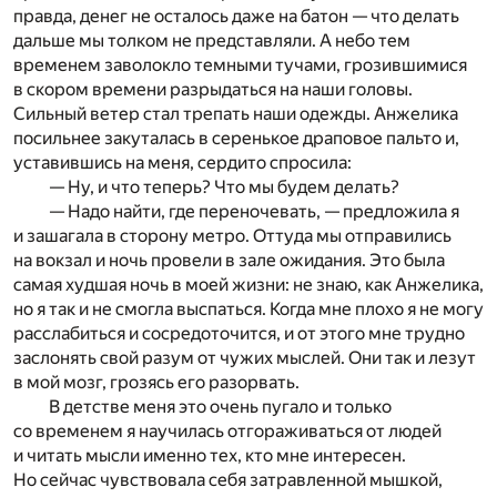
правда, денег не осталось даже на батон — что делать
дальше мы толком не представляли. А небо тем
временем заволокло темными тучами, грозившимися
в скором времени разрыдаться на наши головы.
Сильный ветер стал трепать наши одежды. Анжелика
посильнее закуталась в серенькое драповое пальто и,
уставившись на меня, сердито спросила:
— Ну, и что теперь? Что мы будем делать?
— Надо найти, где переночевать, — предложила я
и зашагала в сторону метро. Оттуда мы отправились
на вокзал и ночь провели в зале ожидания. Это была
самая худшая ночь в моей жизни: не знаю, как Анжелика,
но я так и не смогла выспаться. Когда мне плохо я не могу
расслабиться и сосредоточится, и от этого мне трудно
заслонять свой разум от чужих мыслей. Они так и лезут
в мой мозг, грозясь его разорвать.
В детстве меня это очень пугало и только
со временем я научилась отгораживаться от людей
и читать мысли именно тех, кто мне интересен.
Но сейчас чувствовала себя затравленной мышкой,