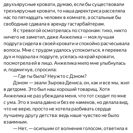
двухъярусные кровати, думаю, если бы существовали
трехъярусные кровати, то наша директриса расселяла
нас по пятнадцать человек в комнате, а остальные бы
свободные сдавала в аренду гастарбайтерам.
Я с тревогой осмотрелась по сторонам: тихо, никто
ничего не заметил, даже Анжелика — моя лучшая
подруга сидела в своей кровати и спокойно расчесывала
волосы. Мне с трудом удалось успокоиться, я перевела
дух и подошла к подруге, уселась на край кровати,
посмотрела ей в лицо. Анжелика мило мне улыбнулась
и, подмигнув, спросила:
— Где ты была? Неужто с Дэном?
Дэном — звали Зырова Дениса, он, как и все мы, жил
в детдоме. Это был наш хороший товарищ. Хотя
Анжелика не раз убеждала меня, что тот сходит по мне
с ума. Это я знала давно и без ее намеков, но делала вид,
что не верю, просто не хотела разбивать сердце
лучшему другу детства: ведь наше чувство не было
взаимным.
— Нет, — осипшим от волнения голосом, ответила я