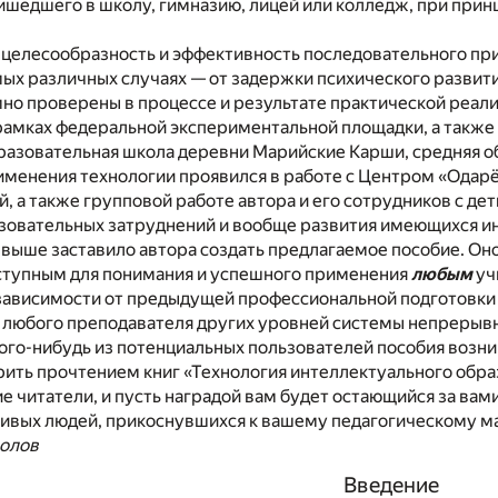
ишедшего в школу, гимназию, лицей или колледж, при при
я целесообразность и эффективность последовательного п
мых различных случаях — от задержки психического развит
но проверены в процессе и результате практической реализ
рамках федеральной экспериментальной площадки, а также
разовательная школа деревни Марийские Карши, средняя о
именения технологии проявился в работе с Центром «Одарён
й, а также групповой работе автора и его сотрудников с 
азовательных затруднений и вообще развития имеющихся 
 выше заставило автора создать предлагаемое пособие. Он
ступным для понимания и успешного применения
любым
уч
зависимости от предыдущей профессиональной подготовки э
я любого преподавателя других уровней системы непрерывн
кого-нибудь из потенциальных пользователей пособия возни
ть прочтением книг «Технология интеллектуального образо
ие читатели, и пусть наградой вам будет остающийся за ва
ливых людей, прикоснувшихся к вашему педагогическому м
олов
Введение