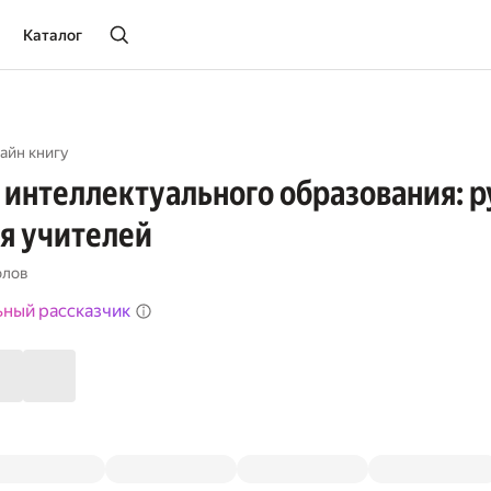
Каталог
айн книгу
 интеллектуального образования: 
я учителей
олов
ьный рассказчик