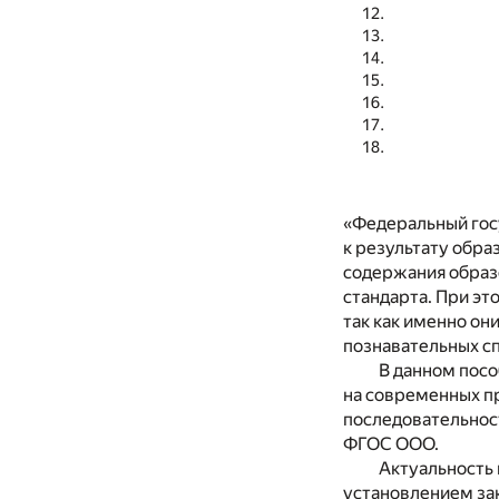
«Федеральный гос
к результату обра
содержания образ
стандарта. При э
так как именно о
познавательных с
В данном посо
на современных п
последовательнос
ФГОС ООО.
Актуальность 
установлением зак