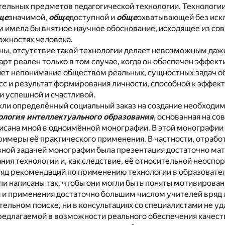
тельных предметов педагогической технологии. Технологии
ще
значимой,
обще
доступной и
обще
охватывающей без искл
ом имела бы внятное научное обоснование, исходящее из с
ожностях человека.
оны, отсутствие такой технологии делает невозможным да
арт реален только в том случае, когда он обеспечен эффек
яет непонимание обществом реальных, сущностных задач о
с и результат формирования личности, способной к эффек
и успешной и счастливой.
ли определённый социальный заказ на создание необходим
ология интеллектуального образования
, основанная на с
исана мной в одноимённой монографии. В этой монографии
примеры её практического применения. В частности, отраб
вной задачей монографии была презентация достаточно ма
ния технологии и, как следствие, её относительной неоспо
яд рекомендаций по применению технологии в образовате
ли написаны так, чтобы они могли быть поняты мотивирова
 и применения достаточно большим числом учителей вряд 
тельном поиске, ни в консультациях со специалистами не у
редлагаемой в возможности реального обеспечения качест