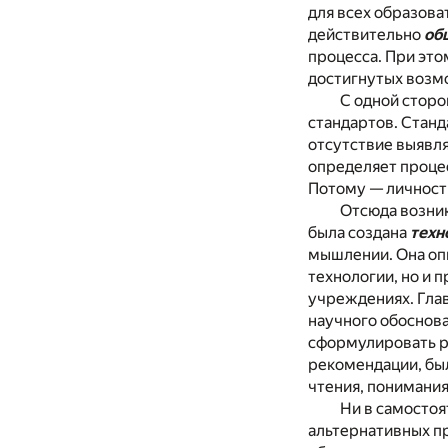
для всех образова
действительно
об
процесса. При эт
достигнутых возм
С одной стор
стандартов.
Станд
отсутствие выявл
определяет процес
Потому — личност
Отсюда возник
была создана
техн
мышлении. Она оп
технологии, но и 
учреждениях. Гла
научного обоснова
сформулировать р
рекомендации, бы
чтения, понимания
Ни в самостоя
альтернативных п