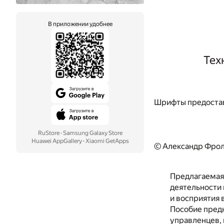
В приложении удобнее
Тех
Шрифты предоста
RuStore
·
Samsung Galaxy Store
Huawei AppGallery
·
Xiaomi GetApps
© Александр Фрол
Предлагаемая
деятельности
и восприятия 
Пособие предн
управленцев, 