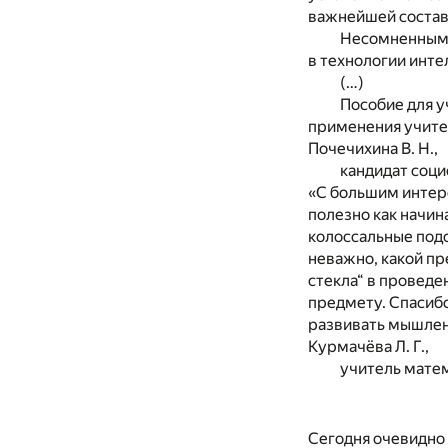
важнейшей состав
Несомненным д
в технологии инте
(…)
Пособие для у
применения учите
Почечихина В. Н.,
кандидат соци
«С большим интер
полезно как начин
колоссальные подс
неважно, какой пр
стекла“ в проведе
предмету. Спасиб
развивать мышлен
Курмачёва Л. Г.,
учитель мате
Сегодня очевидно 