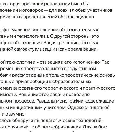
, которая при своей реализации была бы
ючений и оговорок — для всех и любых участников
овременных представлений об эволюционно
же формальное выполнение образовательных
тивными технологиями. С другой стороны, это
бщего образования. Задач, решение которых
тивной самоактуализации и самореализации.
ой технологии и мотивация к его исполнению
.
Так
овременных представлениях о продуктивном
 были рассмотрены не только теоретические основы
отанные при апробации в образовательных
тематизированного теоретического и практического
римости. Решение этой задачи позволило
льном процессе. Разделы монографии, содержащие
нным инициативным учителем. Однако ожидать её
ли разумно.
далось обнаружить педагогических технологий,
ва получаемого общего образования. Для любого