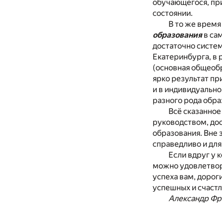
обучающегося, пр
состоянии.
В то же врем
образования
в са
достаточно систем
Екатеринбурга, в 
(основная общеоб
ярко результат пр
и в индивидуально
разного рода обр
Всё сказанное
руководством, до
образования. Вне 
справедливо и дл
Если вдруг у 
можно удовлетвори
успеха вам, дорог
успешных и счаст
Александр Фр