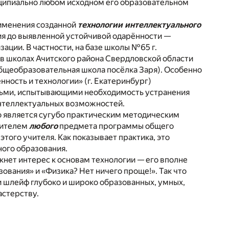
нципиально любом исходном его образовательном
рименения созданной
технологии интеллектуального
ия до выявленной устойчивой одарённости —
ации. В частности, на базе школы №65 г.
 в школах Ачитского района Свердловской области
бщеобразовательная школа посёлка Заря). Особенно
ность и технологии» (г. Екатеринбург)
детьми, испытывающими необходимость устранения
интеллектуальных возможностей.
о является сугубо практическим методическим
ителем
любого
предмета программы общего
того учителя. Как показывает практика, это
ого образования.
кнет интерес к основам технологии — его вполне
вания» и «Физика? Нет ничего проще!». Так что
ми шлейф глубоко и широко образованных, умных,
астерству.