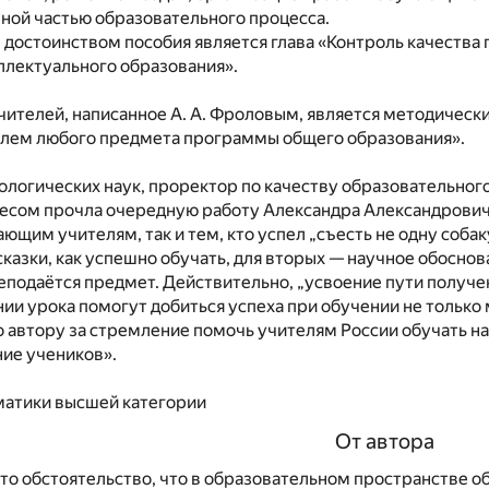
ной частью образовательного процесса.
остоинством пособия является глава «Контроль качества п
ллектуального образования».
чителей, написанное А. А. Фроловым, является методичес
лем любого предмета программы общего образования».
ологических наук, проректор по качеству образовательног
есом прочла очередную работу Александра Александровича
ающим учителям, так и тем, кто успел „съесть не одну соб
казки, как успешно обучать, для вторых — научное обоснов
еподаётся предмет. Действительно, „усвоение пути получен
нии урока помогут добиться успеха при обучении не только
о автору за стремление помочь учителям России обучать
ие учеников».
матики высшей категории
От автора
то обстоятельство, что в образовательном пространстве о