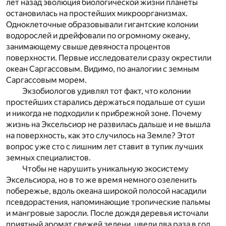
лет назад эволюция биологической жизни планеты
остановилась на простейших микроорганизмах.
Одноклеточные образовывали гигантские колонии
водорослей и дрейфовали по огромному океану,
занимающему свыше девяноста процентов
поверхности. Первые исследователи сразу окрестили
океан Саргассовым. Видимо, по аналогии с земным
Саргассовым морем.
Экзобиологов удивлял тот факт, что колонии
простейших старались держаться подальше от суши
и никогда не подходили к прибрежной зоне. Почему
жизнь на Эксельсиор не развилась дальше и не вышла
на поверхность, как это случилось на Земле? Этот
вопрос уже сто с лишним лет ставит в тупик лучших
земных специалистов.
Чтобы не нарушить уникальную экосистему
Эксельсиора, но в то же время немного озеленить
побережье, вдоль океана широкой полосой насадили
псевдорастения, напоминающие тропические пальмы
и мангровые заросли. После дождя деревья источали
приятный аромат свежей зелени, цвели два раза в год