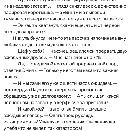
и на неделю застрять, — глядя снизу вверх, воинственно
парировал коротышка, — а «Винт» и в пылевой
туманности энергию насосет не хуже твоего пылесоса.
— Эк как ты хватанул, скажи еще, что и от черной
дыры дозаправится!
Ник улыбнулся: чем-то эта парочка напоминала ему
любимых в детстве мультяшных героев.
— Шеф у себя? — наконец решился он прервать двух
закадычных друзей. — Мне назначено на 7:15.
— Да, — с видимой неохотой прервав свой спор,
ответил Эмиль. — Только у него там какая-то важная
шишка.
— И мы сами его уже с шести часов ожидаем, —
подтвердил Пауло и без перехода продолжил,
обращаясь уже к долговязому: — А ты слышал, какой
челнок нам на запасную верфь вчера пригнали?
— И какой же? — загоготал Эмиль, смешно
закидывая голову. — Опять твою рухлядь
из капремонта? Удивляюсь терпению Овсянникова —
у тебя что не вылет, так катастрофа!