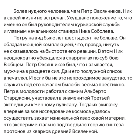
Более нудного человека, чем Петр Овсянников, Ник
в своей жизни не встречал. Ухудшало положение то, что
именно он был руководителем курьерской службы
и главным начальником стажера Ника Соболева.
Петру на вид было лет шестьдесят, не больше. Он
обладал мощной комплекцией, что, правда, ничуть
не сказывалось на быстроте его реакции. В этом Ник
неоднократно убеждался в спаррингах по суб-бою.
В общем, Петр Овсянников был, что называется,
мужчина в расцвете сил. Да и его послужной список
впечатлял. И если бы не это непроходимое занудство, то
служить под его началом было бы весьма престижно.
Петр в молодости работал с самим Альберто
Старджони, участвовал в знаменитой Третьей
экспедиции к Черному пульсару. Тогда их экипажу
впервые за все исследование космоса удалось
осуществить захват изначальной кварковой материи,
что экспериментально подтвердило теорию синтеза
протонов из кварков древней Вселенной.