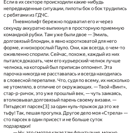
Если в их секторе происходили какие-нибудь
непредвиденные ситуации, пилоты бок о бок трудились
с ребятами из ГДЧС.
Пневмолифт бережно подхватил его и через
секунду аккуратно выпихнул в просторную приемную
командной рубки. Там уже были двое — Эмиль,
долговязый блондин, в явно коротковатой для него
форме, и низкорослый Пауло. Они, как всегда, о чем-то
оживленно спорили. Сейчас, похоже, каждый из них
пытался доказать, чем его курьерский челнок лучше
челнока, на который был приписан оппонент. Эта
парочка никогда не расставалась и всегда находилась
в словесной перепалке. Что, судя по всему, их нисколько
не утомляло, в отличие от окружающих. — Твой «Винт»,
стар-р-ричок, это уже прошлый век, — чуть заикаясь,
втолковывал долговязый парень своему визави. —
Пятьдесят парсек
[3]
за один нуль-прыжок да это же
тьфу! Так, пешая прогулка. Другое дело моя «Стрела» —
сто парсек в один присест и не больше суток
подзарядки!
— Ну, это смотря какая там флуктуация, можно