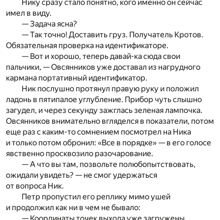
Нику сразу стало понятно, кого именно он сейчас
имел в виду.
— Задача ясна?
— Так точно! Доставить груз. Получатель Кротов.
Обязательная проверка на идентификаторе.
— Вот и хорошо, теперь давай-ка сюда свои
пальчики, — Овсянников уже доставал из нагрудного
кармана портативный идентификатор.
Ник послушно протянул правую руку и положил
ладонь в пятипалое углубление. Прибор чуть слышно
загудел, и через секунду зажглась зеленая лампочка.
Овсянников внимательно вгляделся в показатели, потом
еще раз с каким-то сомнением посмотрел на Ника
и только потом обронил: «Все в порядке» — в его голосе
явственно просквозило разочарование.
— А что вы там, позвольте полюбопытствовать,
ожидали увидеть? — не смог удержаться
от вопроса Ник.
Петр пропустил его реплику мимо ушей
и продолжил как ни в чем не бывало:
— Координаты точек выхода уже загружены