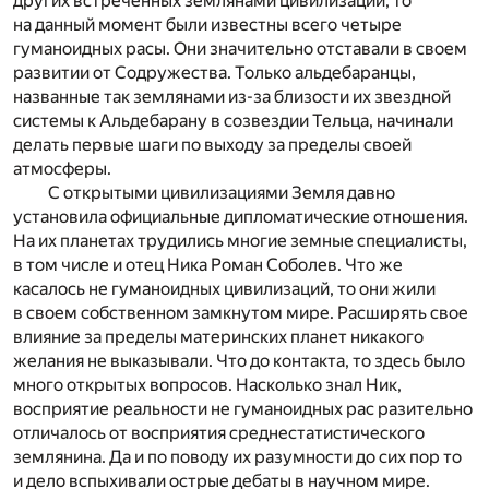
других встреченных землянами цивилизаций, то
на данный момент были известны всего четыре
гуманоидных расы. Они значительно отставали в своем
развитии от Содружества. Только альдебаранцы,
названные так землянами из-за близости их звездной
системы к Альдебарану в созвездии Тельца, начинали
делать первые шаги по выходу за пределы своей
атмосферы.
С открытыми цивилизациями Земля давно
установила официальные дипломатические отношения.
На их планетах трудились многие земные специалисты,
в том числе и отец Ника Роман Соболев. Что же
касалось не гуманоидных цивилизаций, то они жили
в своем собственном замкнутом мире. Расширять свое
влияние за пределы материнских планет никакого
желания не выказывали. Что до контакта, то здесь было
много открытых вопросов. Насколько знал Ник,
восприятие реальности не гуманоидных рас разительно
отличалось от восприятия среднестатистического
землянина. Да и по поводу их разумности до сих пор то
и дело вспыхивали острые дебаты в научном мире.