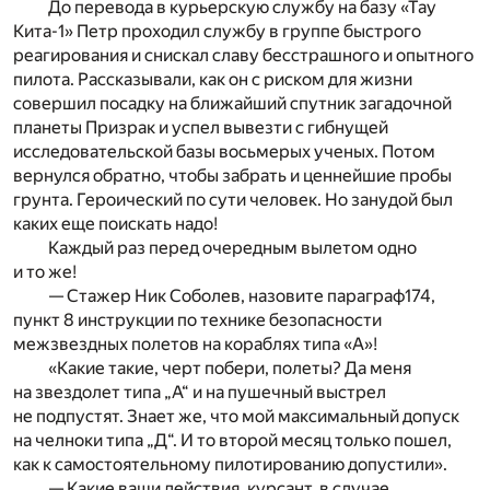
До перевода в курьерскую службу на базу «Тау
Кита-1» Петр проходил службу в группе быстрого
реагирования и снискал славу бесстрашного и опытного
пилота. Рассказывали, как он с риском для жизни
совершил посадку на ближайший спутник загадочной
планеты Призрак и успел вывезти с гибнущей
исследовательской базы восьмерых ученых. Потом
вернулся обратно, чтобы забрать и ценнейшие пробы
грунта. Героический по сути человек. Но занудой был
каких еще поискать надо!
Каждый раз перед очередным вылетом одно
и то же!
— Стажер Ник Соболев, назовите параграф174,
пункт 8 инструкции по технике безопасности
межзвездных полетов на кораблях типа «А»!
«Какие такие, черт побери, полеты? Да меня
на звездолет типа „А“ и на пушечный выстрел
не подпустят. Знает же, что мой максимальный допуск
на челноки типа „Д“. И то второй месяц только пошел,
как к самостоятельному пилотированию допустили».
— Какие ваши действия, курсант, в случае