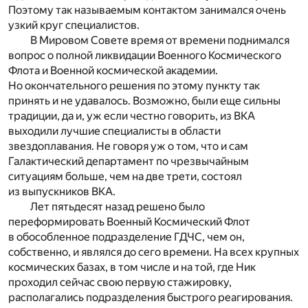
Поэтому так называемым контактом занимался очень
узкий круг специалистов.
В Мировом Совете время от времени поднимался
вопрос о полной ликвидации Военного Космического
Флота и Военной космической академии.
Но окончательного решения по этому пункту так
принять и не удавалось. Возможно, были еще сильны
традиции, да и, уж если честно говорить, из ВКА
выходили лучшие специалисты в области
звездоплавания. Не говоря уж о том, что и сам
Галактический департамент по чрезвычайным
ситуациям больше, чем на две трети, состоял
из выпускников ВКА.
Лет пятьдесят назад решено было
переформировать Военный Космический Флот
в обособленное подразделение ГДЧС, чем он,
собственно, и являлся до сего времени. На всех крупных
космических базах, в том числе и на той, где Ник
проходил сейчас свою первую стажировку,
располагались подразделения быстрого реагирования.