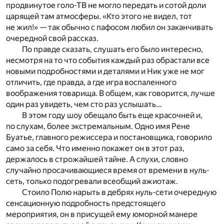
продвинутое голо-ТВ не могло передать и сотой доли
царящей там атмосферы. «Кто этого не видел, тот
не жил!» — так обычно с пафосом любил он заканчивать
очередной свой рассказ.
По правде сказать, слушать его было интересно,
несмотря на то что события каждый раз обрастали все
новыми подробностями и деталями и Ник уже не мог
отличить, где правда, а где игра воспаленного
воображения товарища. В общем, как говорится, лучше
один раз увидеть, чем сто раз услышать…
В этом году шоу обещало быть еще красочней и,
по слухам, более экстремальным. Одно имя Рене
Буатье, главного режиссера и постановщика, говорило
само за себя. Что именно покажет он в этот раз,
держалось в строжайшей тайне. А слухи, словно
случайно просачивающиеся время от времени в нуль-
сеть, только подогревали всеобщий ажиотаж.
Стоило Полю нарыть в дебрях нуль-сети очередную
сенсационную подробность предстоящего
мероприятия, он в присущей ему юморной манере