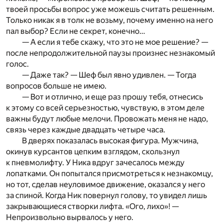
твоей просьбы вопрос уже можешь считать решенным.
Только никак я в толк не возьму, почему именно на него
пал выбор? Если не секрет, конечно…
— А если я тебе скажу, что это не мое решение? —
после непродолжительной паузы произнес незнакомый
голос.
— Даже так? — Шеф был явно удивлен. — Тогда
вопросов больше не имею.
— Вот и отлично, и еще раз прошу тебя, отнесись
к этому со всей серьезностью, чувствую, в этом деле
важны будут любые мелочи. Провожать меня не надо,
связь через каждые двадцать четыре часа.
В дверях показалась высокая фигура. Мужчина,
окинув курсантов цепким взглядом, скользнул
к пневмолифту. У Ника вдруг зачесалось между
лопатками. Он попытался присмотреться к незнакомцу,
но тот, сделав неуловимое движение, оказался у него
за спиной. Когда Ник повернул голову, то увидел лишь
закрывающиеся створки лифта. «Ого, лихо»! —
Непроизвольно вырвалось у него.