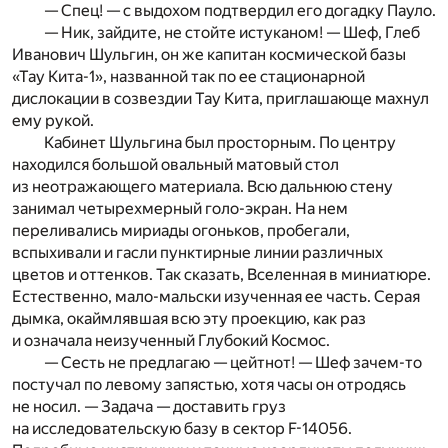
— Спец! — с выдохом подтвердил его догадку Пауло.
— Ник, зайдите, не стойте истуканом! — Шеф, Глеб
Иванович Шульгин, он же капитан космической базы
«Тау Кита-1», названной так по ее стационарной
дислокации в созвездии Тау Кита, приглашающе махнул
ему рукой.
Кабинет Шульгина был просторным. По центру
находился большой овальный матовый стол
из неотражающего материала. Всю дальнюю стену
занимал четырехмерный голо-экран. На нем
переливались мириады огоньков, пробегали,
вспыхивали и гасли пунктирные линии различных
цветов и оттенков. Так сказать, Вселенная в миниатюре.
Естественно, мало-мальски изученная ее часть. Серая
дымка, окаймлявшая всю эту проекцию, как раз
и означала неизученный Глубокий Космос.
— Сесть не предлагаю — цейтнот! — Шеф зачем-то
постучал по левому запястью, хотя часы он отродясь
не носил. — Задача — доставить груз
на исследовательскую базу в сектор F-14056.