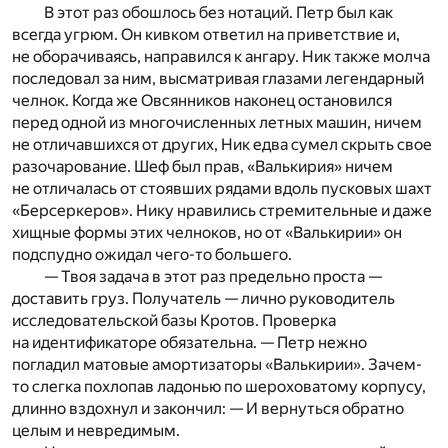
В этот раз обошлось без нотаций. Петр был как
всегда угрюм. Он кивком ответил на приветствие и,
не оборачиваясь, направился к ангару. Ник также молча
последовал за ним, высматривая глазами легендарный
челнок. Когда же Овсянников наконец остановился
перед одной из многочисленных летных машин, ничем
не отличавшихся от других, Ник едва сумел скрыть свое
разочарование. Шеф был прав, «Валькирия» ничем
не отличалась от стоявших рядами вдоль пусковых шахт
«Берсеркеров». Нику нравились стремительные и даже
хищные формы этих челноков, но от «Валькирии» он
подспудно ожидал чего-то большего.
— Твоя задача в этот раз предельно проста —
доставить груз. Получатель — лично руководитель
исследовательской базы Кротов. Проверка
на идентификаторе обязательна. — Петр нежно
погладил матовые амортизаторы «Валькирии». Зачем-
то слегка похлопав ладонью по шероховатому корпусу,
длинно вздохнул и закончил: — И вернуться обратно
целым и невредимым.