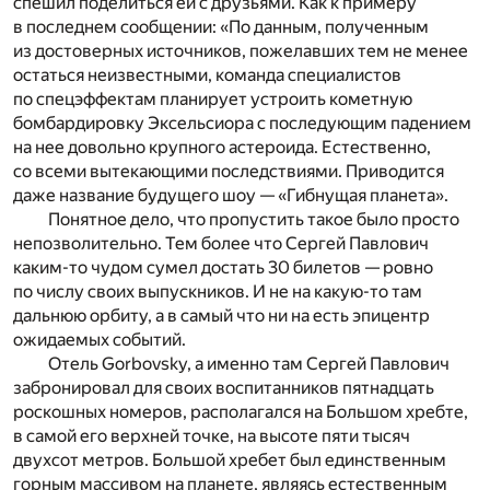
спешил поделиться ей с друзьями. Как к примеру
в последнем сообщении: «По данным, полученным
из достоверных источников, пожелавших тем не менее
остаться неизвестными, команда специалистов
по спецэффектам планирует устроить кометную
бомбардировку Эксельсиора с последующим падением
на нее довольно крупного астероида. Естественно,
со всеми вытекающими последствиями. Приводится
даже название будущего шоу — «Гибнущая планета».
Понятное дело, что пропустить такое было просто
непозволительно. Тем более что Сергей Павлович
каким-то чудом сумел достать 30 билетов — ровно
по числу своих выпускников. И не на какую-то там
дальнюю орбиту, а в самый что ни на есть эпицентр
ожидаемых событий.
Отель Gorbovsky, а именно там Сергей Павлович
забронировал для своих воспитанников пятнадцать
роскошных номеров, располагался на Большом хребте,
в самой его верхней точке, на высоте пяти тысяч
двухсот метров. Большой хребет был единственным
горным массивом на планете, являясь естественным