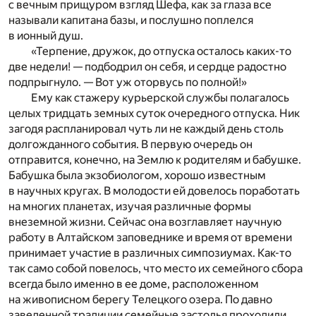
с вечным прищуром взгляд Шефа, как за глаза все
называли капитана базы, и послушно поплелся
в ионный душ.
«Терпение, дружок, до отпуска осталось каких-то
две недели! — подбодрил он себя, и сердце радостно
подпрыгнуло. — Вот уж оторвусь по полной!»
Ему как стажеру курьерской службы полагалось
целых тридцать земных суток очередного отпуска. Ник
загодя распланировал чуть ли не каждый день столь
долгожданного события. В первую очередь он
отправится, конечно, на Землю к родителям и бабушке.
Бабушка была экзобиологом, хорошо известным
в научных кругах. В молодости ей довелось поработать
на многих планетах, изучая различные формы
внеземной жизни. Сейчас она возглавляет научную
работу в Алтайском заповеднике и время от времени
принимает участие в различных симпозиумах. Как-то
так само собой повелось, что место их семейного сбора
всегда было именно в ее доме, расположенном
на живописном берегу Телецкого озера. По давно
заведенной традиции семейные застолья проходили