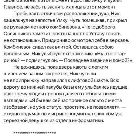
своего апогея, в этот момент я достаю Умку и вуаля́!
Главное, не забыть заснять их лица в этот момент.
Пребывая в отличном расположении духа, Ник
защелкнул на запястье Умку. Чуть помешкав, прикрыл
ее рукавом летного комбинезона. «Чего доброго
Овсянников заметит, опять начнет по Уставу гонять,
не остановишь». Придирчиво осмотрел себя в зеркале.
Комбинезон сидел как влитой. Оставшись собою
довольным, Ник улыбнулся отражению. «Ну что, стар-
ричок? — подмигнул он. — Последнее задание и домой?»
Не дожидаясь, пока дверь каюты с легким
шипением за ним закроется, Ник чуть ли
не вприпрыжку направился к лифтовой шахте. Всю
дорогу до нижней палубы базы ему улыбались идущие
навстречу люди и провождали его любопытными
взглядами. «Я бы вам сейчас тройное сальто с места
изобразил, но уже статус, простите, не позволяет», —
ехидно подумал он и игриво подмигнул слишком уж
серьезной девушке из отдела информатики.
********************