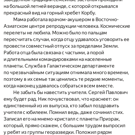
на большой летней веранде, с которой открывался
прекрасный вид на горный хребет Корбу.
Мама работала врачом-акушером в Восточно-
Азиатском центре репродукции человека. Космические
перелеты не любила. Можно было по пальцам
пересчитать случаи, когда отцу удавалось уговорить ее
провести совместный отпуск за пределами Земли.
Работа отца была связана с частыми, а порой
и длительными командировками на населенные
планеты. Служба в Галактическом департаменте
по чрезвычайным ситуациям отнимала много времени,
поэтому в их семье так ценились те редкие моменты,
когда наконец удавалось собраться всем вместе.
Не забыть бы навестить учителя. Сергей Павлович
ему будет рад. Ник почувствовал, что краснеет: он
единственный из их выпуска, кто забыл поздравить
учителя с юбилеем. Помнил ведь, даже сочинил стих.
Записал его на мнемо-кристалл с планеты Призрак,
который, прямо скажем, с большим трудом выпросил
у ребят из группы георазведки. Положил рядом