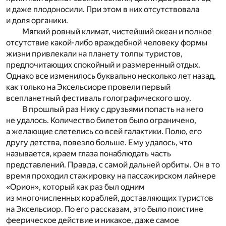
и даже плодоносили. При этом в них отсутствовала
и доля органики.
Мягкий ровный климат, чистейший океан и полное
отсутствие какой-либо враждебной человеку формы
жизни привлекали на планету толпы туристов,
предпочитающих спокойный и размеренный отдых.
Однако все изменилось буквально несколько лет назад,
как только на Эксельсиоре провели первый
всепланетный фестиваль голографического шоу.
В прошлый раз Нику с друзьями попасть на него
не удалось. Количество билетов было ограничено,
а желающие слетелись со всей галактики. Полю, его
другу детства, повезло больше. Ему удалось, что
называется, краем глаза понаблюдать часть
представлений. Правда, с самой дальней орбиты. Он в то
время проходил стажировку на пассажирском лайнере
«Орион», который как раз был одним
из многочисленных кораблей, доставляющих туристов
на Эксельсиор. По его рассказам, это было поистине
феерическое действие и никакое, даже самое