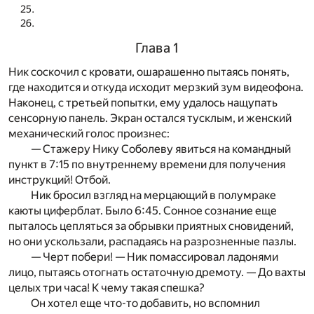
Глава 1
Ник соскочил с кровати, ошарашенно пытаясь понять,
где находится и откуда исходит мерзкий зум видеофона.
Наконец, с третьей попытки, ему удалось нащупать
сенсорную панель. Экран остался тусклым, и женский
механический голос произнес:
— Стажеру Нику Соболеву явиться на командный
пункт в 7:15 по внутреннему времени для получения
инструкций! Отбой.
Ник бросил взгляд на мерцающий в полумраке
каюты циферблат. Было 6:45. Сонное сознание еще
пыталось цепляться за обрывки приятных сновидений,
но они ускользали, распадаясь на разрозненные пазлы.
— Черт побери! — Ник помассировал ладонями
лицо, пытаясь отогнать остаточную дремоту. — До вахты
целых три часа! К чему такая спешка?
Он хотел еще что-то добавить, но вспомнил