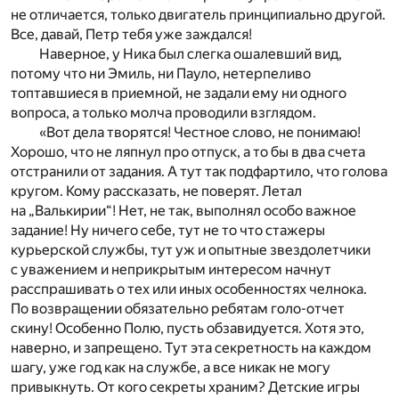
не отличается, только двигатель принципиально другой.
Все, давай, Петр тебя уже заждался!
Наверное, у Ника был слегка ошалевший вид,
потому что ни Эмиль, ни Пауло, нетерпеливо
топтавшиеся в приемной, не задали ему ни одного
вопроса, а только молча проводили взглядом.
«Вот дела творятся! Честное слово, не понимаю!
Хорошо, что не ляпнул про отпуск, а то бы в два счета
отстранили от задания. А тут так подфартило, что голова
кругом. Кому рассказать, не поверят. Летал
на „Валькирии“! Нет, не так, выполнял особо важное
задание! Ну ничего себе, тут не то что стажеры
курьерской службы, тут уж и опытные звездолетчики
с уважением и неприкрытым интересом начнут
расспрашивать о тех или иных особенностях челнока.
По возвращении обязательно ребятам голо-отчет
скину! Особенно Полю, пусть обзавидуется. Хотя это,
наверно, и запрещено. Тут эта секретность на каждом
шагу, уже год как на службе, а все никак не могу
привыкнуть. От кого секреты храним? Детские игры