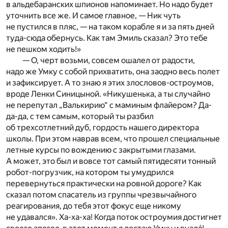
в альдебаранских шпионов напоминает. Но надо будет
уточнить все же. И самое главное, — Ник чуть
не пустился в пляс, — на таком корабле я и за пять дней
туда-сюда обернусь. Как там Эмиль сказал? Это тебе
не пешком ходить!»
— О, черт возьми, совсем ошалел от радости,
надо же Умку с собой прихватить, она заодно весь полет
и зафиксирует. А то знаю я этих злословов-остроумов,
вроде Ленки Синицыной. «Никушенька, а ты случайно
не перепутал „Валькирию“ с маминым флайером? Да-
да-да, с тем самым, который ты разбил
об трехсотлетний дуб, гордость нашего директора
школы. При этом наврав всем, что прошел специальные
летные курсы по вождению с закрытыми глазами.
А может, это был и вовсе тот самый пятидесяти тонный
робот-погрузчик, на котором ты умудрился
перевернуться практически на ровной дороге? Как
сказал потом спасатель из группы чрезвычайного
реагирования, до тебя этот фокус еще никому
не удавался». Ха-ха-ха! Когда поток остроумия достигнет