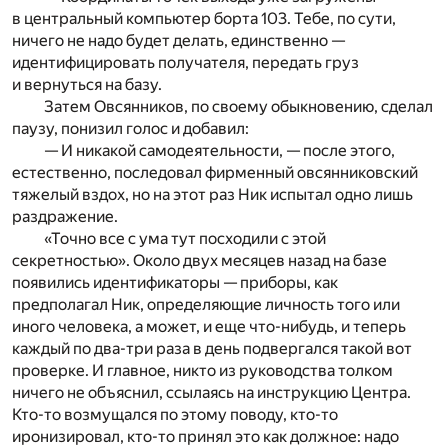
в центральный компьютер борта 103. Тебе, по сути,
ничего не надо будет делать, единственно —
идентифицировать получателя, передать груз
и вернуться на базу.
Затем Овсянников, по своему обыкновению, сделал
паузу, понизил голос и добавил:
— И никакой самодеятельности, — после этого,
естественно, последовал фирменный овсянниковский
тяжелый вздох, но на этот раз Ник испытал одно лишь
раздражение.
«Точно все с ума тут посходили с этой
секретностью». Около двух месяцев назад на базе
появились идентификаторы — приборы, как
предполагал Ник, определяющие личность того или
иного человека, а может, и еще что-нибудь, и теперь
каждый по два-три раза в день подвергался такой вот
проверке. И главное, никто из руководства толком
ничего не объяснил, ссылаясь на инструкцию Центра.
Кто-то возмущался по этому поводу, кто-то
иронизировал, кто-то принял это как должное: надо