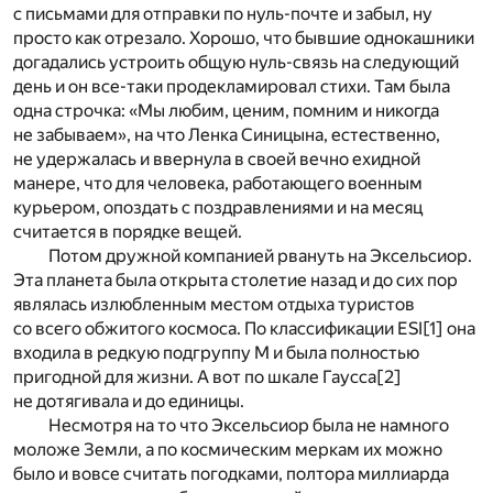
с письмами для отправки по нуль-почте и забыл, ну
просто как отрезало. Хорошо, что бывшие однокашники
догадались устроить общую нуль-связь на следующий
день и он все-таки продекламировал стихи. Там была
одна строчка: «Мы любим, ценим, помним и никогда
не забываем», на что Ленка Синицына, естественно,
не удержалась и ввернула в своей вечно ехидной
манере, что для человека, работающего военным
курьером, опоздать с поздравлениями и на месяц
считается в порядке вещей.
Потом дружной компанией рвануть на Эксельсиор.
Эта планета была открыта столетие назад и до сих пор
являлась излюбленным местом отдыха туристов
со всего обжитого космоса. По классификации ESI
[1]
она
входила в редкую подгруппу М и была полностью
пригодной для жизни. А вот по шкале Гаусса
[2]
не дотягивала и до единицы.
Несмотря на то что Эксельсиор была не намного
моложе Земли, а по космическим меркам их можно
было и вовсе считать погодками, полтора миллиарда