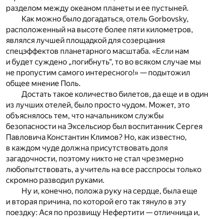
разделом между океаном планеты и ее пустыней.
Как можно было догадаться, отель Gorbovsky,
расположенный на высоте более пяти километров,
являлся лучшей площадкой для созерцания
спецэффектов планетарного масштаба. «Если нам
и будет суждено „погибнуть“, то во всяком случае мы
не пропустим самого интересного!» — подытожил
общее мнение Поль.
Достать такое количество билетов, да еще и в один
из лучших отелей, было просто чудом. Может, это
объяснялось тем, что начальником службы
безопасности на Эксельсиор был воспитанник Сергея
Павловича Константин Климов? Но, как известно,
в каждом чуде должна присутствовать доля
загадочности, поэтому никто не стал чрезмерно
любопытствовать, а учитель на все расспросы только
скромно разводил руками.
Ну и, конечно, положа руку на сердце, была еще
и вторая причина, по которой его так тянуло в эту
поездку: Ася по прозвищу Нефертити — отличница и,