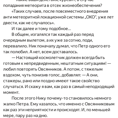
попадания метеорита в отсек жизнеобеспечения?
«Таких случаев, после повсеместного внедрения
анти метеоритной локационной системы „ОКО“, уже лет
двести, как не случалось».
И так далее и тому подобное…
В общем, изгалялся так каждый раз перед
очередным вылетом, а их уже за сотню, поди,
перевалило. Ник поначалу думал, что Петр одного его
так полюбил. А нет, всем доставалось.
— Настоящий космолетчик должен всегда быть
готовым к непредвиденным, нештатным ситуациям! —
любил повторять Овсянников. А потом, с тяжелым
вздохом, чуть понизив голос, добавлял: — А они,
стажеры, рано или поздно имеют такое свойство
случаться. И скажу я вам, как раз в самый неподходящий
момент.
После этого Нику почему-то становилось немного
жалко Петра. Ему казалось, что именно с Овсянниковым
как раз эти неприятности и происходят. И, по меньшей
мере, пару раз на дню.