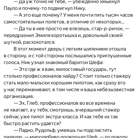
— Да уж точно не тебе, — убежденно хмыкнул
Пауло и почему-то подмигнул Нику.
— А это еще почему? У меня почти пять тысяч часов
самостоятельных полетов, в отличие от некоторых…
— Да ты в нее просто не влезешь, стар-р-ричок, —
передразнил Эмиля коротышка и, довольный своей
шуткой, расхохотался.
В этот момент дверь с легким шипением отошла
в сторону, и с той стороны послышались приглушенные
голоса. Ник узнал знакомый баритон Шефа:
— Это где ж я вам, милостивый государь, тут
столько профессионалов найду? Стоит только стажеру
стать мало-мальски хорошим пилотом, как сразу его
у нас переманивают, в том числе и ваша небезызвестная
организация.
— Эх, Глеб, профессионалов во все времена
не хватает, а у тебя, смотришь, вчерашний стажер
сейчас уже пилот экстра-класса. И как тебе их так
быстро растить удается?
— Ладно, Рудольф, умеешь ты подсластить
пилюлю, — миролюбиво проворчал Шеф, — по поводу