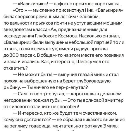
— «Валькирию»! — пафосно произнес коротышка.
«Ого!» — мысленно присвистнул Ник. «Валькирия»
была сверхсовременным легким челноком,
по дальности прыжков почти не уступающим мощным
звездолетам класса «А», предназначенным для
исследования Глубокого Космоса. Насколько он знал,
«Валькирии» были выпущены небольшой партией то ли
в пять, то ли в семь штук, имели радиус прыжка
до 300 парсек. В общем-то на этом месте его познания
и заканчивались. Как, интересно, Шеф сумел его
отхватить?
— Не может быть! — выпучил глаза Эмиль и стал
похож на выброшенную на берег глубоководную
рыбину. — Ты ничего не пер-р-епутал?
— Сам ты пер-р-епутал, — коротышка в деланном
негодовании поджал губы. — Это ты волновой эмиттер
от силового отличить не способен!
— Интересно, кто же будет тем счастливчиком,
кому она достанется? — не обращая никакого внимания
на реплику товарища, мечтательно протянул Эмиль.