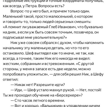
Подробные инструкции и точные координаты получишь,
как всегда, у Петра. Вопросы есть?
Вопрос-то у него был, и причем только один.
Маленький такой, просто малюсенький, о котором
и говорить-то, только людей серьезных смешить:
«А помнит ли уважаемый Глеб Иванович, что буквально
на днях, а если уж быть совсем точным, позавчера, он
подписывал мне увольнительную?»
Ник уже совсем собрался с духом, чтобы напомнить
начальнику эту маленькую деталь, но что-то его
остановило. Шеф выглядел как-то иначе, не так, как
всегда, а точнее, таким Ник его никогда не видел:
жестким, собранным и встревоженным. «С другой
стороны, у меня в запасе есть две недели, можно
попробовать уложиться», — для себя решил Ник, а Шефу
ответил:
— Никак нет! Разрешите идти?
— Иди, — Шеф устало махнул рукой. — Нет, постой!
Ты же проходил обучение на «Берсеркере»?
— Сто часов летного времени.
— Вот и хорошо. «Валькирия» в управлении ничем