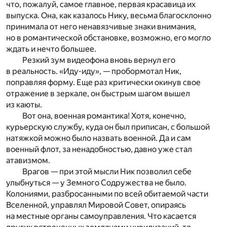
что, пожалуй, самое главное, первая красавица их
выпуска. Она, как казалось Нику, весьма благосклонно
принимала от него ненавязчивые знаки внимания,
но в романтической обстановке, возможно, его могло
ждать и нечто большее.
Резкий зум видеофона вновь вернул его
в реальность. «Иду-иду», — пробормотал Ник,
поправляя форму. Еще раз критически окинув свое
отражение в зеркале, он быстрым шагом вышел
из каюты.
Вот она, военная романтика! Хотя, конечно,
курьерскую службу, куда он был приписан, с большой
натяжкой можно было назвать военной. Да и сам
военный флот, за ненадобностью, давно уже стал
атавизмом.
Врагов — при этой мысли Ник позволил себе
улыбнуться — у Земного Содружества не было.
Колониями, разбросанными по всей обитаемой части
Вселенной, управлял Мировой Совет, опираясь
на местные органы самоуправления. Что касается