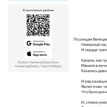
В приложении удобнее
По улицам Венеции
Неверный час,
И сердце треп
Каналы, как г
RuStore
·
Samsung Galaxy Store
Манили в вечн
Huawei AppGallery
·
Xiaomi GetApps
Казались дивн
И ряд оживши
Являл очам, ч
Что было для
И, словно уне