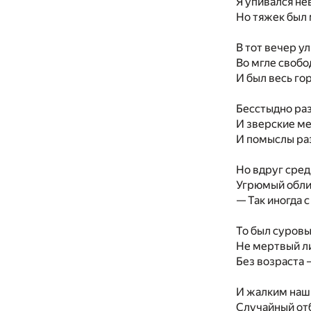
Я упивался н
Но тяжек был
В тот вечер у
Во мгле свобо
И был весь го
Бесстыдно раз
И зверские м
И помыслы раз
Но вдруг сре
Угрюмый обли
— Так иногда с
То был суровы
Не мертвый ли
Без возраста —
И жалким наш
Случайный от