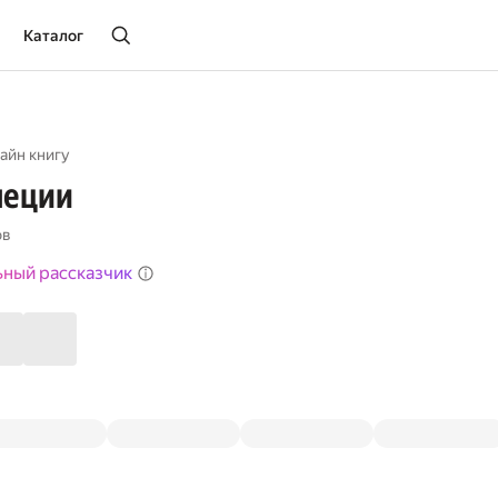
Каталог
айн книгу
неции
ов
ьный рассказчик