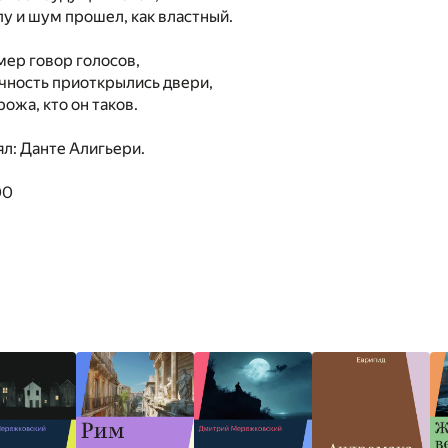
пу и шум прошел, как властный.
ер говор голосов,
ечность приоткрылись двери,
рожа, кто он таков.
ял: Данте Алигьери.
00