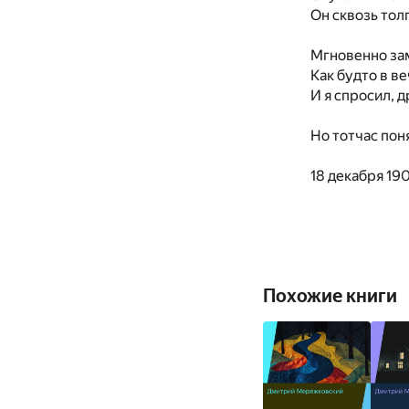
Он сквозь тол
Мгновенно зам
Как будто в в
И я спросил, д
Но тотчас пон
18 декабря 19
Похожие книги