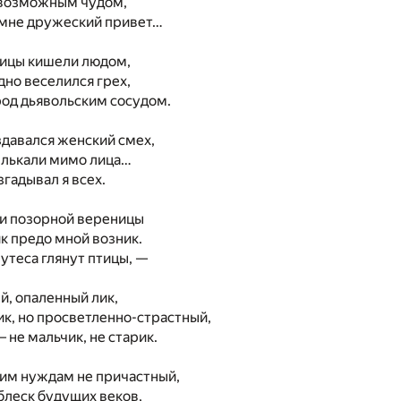
евозможным чудом,
 мне дружеский привет…
лицы кишели людом,
дно веселился грех,
род дьявольским сосудом.
давался женский смех,
елькали мимо лица…
гадывал я всех.
ди позорной вереницы
к предо мной возник.
 утеса глянут птицы, —
й, опаленный лик,
к, но просветленно-страстный,
 не мальчик, не старик.
им нуждам не причастный,
блеск будущих веков,