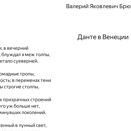
Валерий Яковлевич Брю
Данте в Венеции
, в вечерний
 блуждал я меж толпы,
етало суеверней.
ромадные тропы,
ость; в переменах тени
ы строгие столпы,
х призрачных строений
его уж больше нет,
 минувших поколений.
сенный в лунный свет,