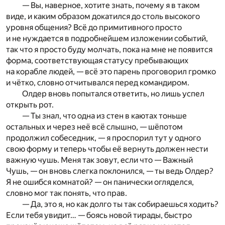
— Вы, наверное, хотите знать, почему я в таком
виде, и каким образом докатился до столь высокого
уровня общения? Всё до примитивного просто
и не нуждается в подробнейшем изложении событий,
так что я просто буду молчать, пока на мне не появится
форма, соответствующая статусу пребывающих
на корабле людей, — всё это парень проговорил громко
и чётко, словно отчитывался перед командиром.
Олдер вновь попытался ответить, но лишь успел
открыть рот.
— Ты знал, что одна из стен в каютах тоньше
остальных и через неё всё слышно, — шёпотом
продолжил собеседник, — я проспорил тут у одного
свою форму и теперь чтобы её вернуть должен нести
важную чушь. Меня так зовут, если что — Важный
Чушь, — он вновь слегка поклонился, — ты ведь Олдер?
Я не ошибся комнатой? — он панически огляделся,
словно мог так понять, что прав.
— Да, это я, но как долго ты так собираешься ходить?
Если тебя увидит… — боясь новой тирады, быстро