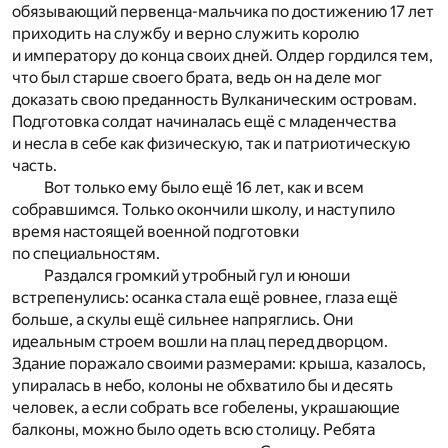
обязывающий первенца-мальчика по достижению 17 лет
приходить на службу и верно служить королю
и императору до конца своих дней. Олдер гордился тем,
что был старше своего брата, ведь он на деле мог
доказать свою преданность Вулканическим островам.
Подготовка солдат начиналась ещё с младенчества
и несла в себе как физическую, так и патриотическую
часть.
Вот только ему было ещё 16 лет, как и всем
собравшимся. Только окончили школу, и наступило
время настоящей военной подготовки
по специальностям.
Раздался громкий утробный гул и юноши
встрепенулись: осанка стала ещё ровнее, глаза ещё
больше, а скулы ещё сильнее напряглись. Они
идеальным строем вошли на плац перед дворцом.
Здание поражало своими размерами: крыша, казалось,
упиралась в небо, колоны не обхватило бы и десять
человек, а если собрать все гобелены, украшающие
балконы, можно было одеть всю столицу. Ребята