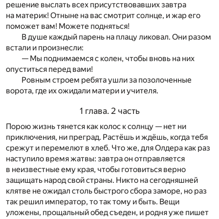
решение выслать всех присутствовавших завтра
на материк! Отныне на вас смотрит солнце, и жар его
поможет вам! Можете подняться!
В душе каждый парень на плацу ликовал. Они разом
встали и произнесли:
— Мы поднимаемся с колен, чтобы вновь на них
опуститься перед вами!
Ровным строем ребята ушли за позолоченные
ворота, где их ожидали матери и учителя.
1 глава. 2 часть
Порою жизнь тянется как колос к солнцу — нет ни
приключения, ни преград. Растёшь и ждёшь, когда тебя
срежут и перемелют в хлеб. Что же, для Олдера как раз
наступило время жатвы: завтра он отправляется
в неизвестные ему края, чтобы готовиться верно
защищать народ свой страны. Никто на сегодняшней
клятве не ожидал столь быстрого сбора заморе, но раз
так решил император, то так тому и быть. Вещи
уложены, прощальный обед съеден, и родня уже пишет