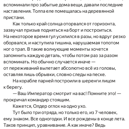
вспоминали про забытые дома вещи, давали последние
наставления. Толпа еле помещалась на деревянной
пристани.
Как только край солнца оторвался от горизонта,
зазвучал призыв подняться на борт и построиться.
На некоторое время гул усилился в разы, но вдруг резко
оборвался, и наступила тишина, нарушаемая топотом
ног о трап. В такие волнующие моменты хочется
запомнить каждую деталь, чтобы потом раз за разом
вспоминать. Но обычно случается иначе —
от переживаний вылетает абсолютно всё из головы,
оставляя лишь обрывки, словно следы на песке.
На корабле парней построили в шеренги лицом
к берегу.
— Ваш Император смотрит на вас! Помните это! —
прокричал командир стоящим.
Кажется, Олдер оглох на одно ухо.
Тут было три отряда, но только его, из 7 человек,
ему знаком. Все одногодки. И все рождены в конце лета.
Таков принцип, уравнивание. А как иначе? Ведь