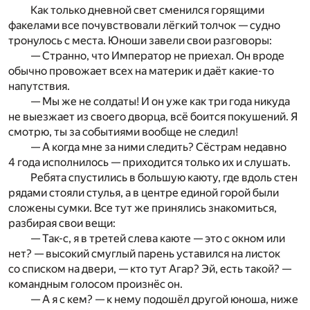
Как только дневной свет сменился горящими
факелами все почувствовали лёгкий толчок — судно
тронулось с места. Юноши завели свои разговоры:
— Странно, что Император не приехал. Он вроде
обычно провожает всех на материк и даёт какие-то
напутствия.
— Мы же не солдаты! И он уже как три года никуда
не выезжает из своего дворца, всё боится покушений. Я
смотрю, ты за событиями вообще не следил!
— А когда мне за ними следить? Сёстрам недавно
4 года исполнилось — приходится только их и слушать.
Ребята спустились в большую каюту, где вдоль стен
рядами стояли стулья, а в центре единой горой были
сложены сумки. Все тут же принялись знакомиться,
разбирая свои вещи:
— Так-с, я в третей слева каюте — это с окном или
нет? — высокий смуглый парень уставился на листок
со списком на двери, — кто тут Агар? Эй, есть такой? —
командным голосом произнёс он.
— А я с кем? — к нему подошёл другой юноша, ниже