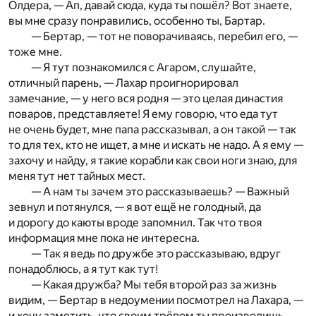
Олдера, — Ап, давай сюда, куда ты пошёл? Вот знаете,
вы мне сразу понравились, особенно ты, Бартар.
— Бертар, — тот не поворачиваясь, перебил его, —
тоже мне.
— Я тут познакомился с Агаром, слушайте,
отличный парень, — Лахар проигнорировал
замечание, — у него вся родня — это целая династия
поваров, представляете! Я ему говорю, что еда тут
не очень будет, мне папа рассказывал, а он такой — так
то для тех, кто не ищет, а мне и искать не надо. А я ему —
захочу и найду, я такие корабли как свои ноги знаю, для
меня тут нет тайных мест.
— А нам ты зачем это рассказываешь? — Важный
зевнул и потянулся, — я вот ещё не голодный, да
и дорогу до каюты вроде запомнил. Так что твоя
информация мне пока не интересна.
— Так я ведь по дружбе это рассказываю, вдруг
понадоблюсь, а я тут как тут!
— Какая дружба? Мы тебя второй раз за жизнь
видим, — Бертар в недоумении посмотрел на Лахара, —
и хочу заметить, что своим трёпом ты производишь