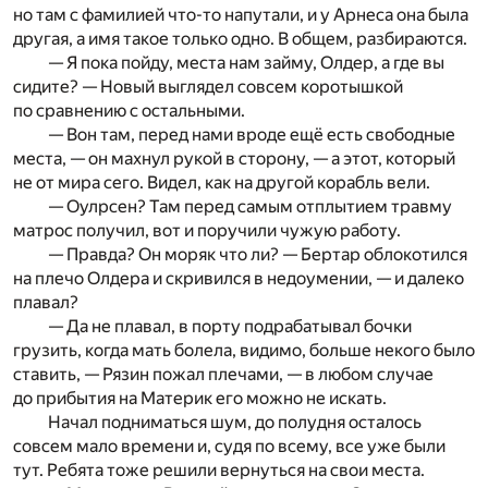
но там с фамилией что-то напутали, и у Арнеса она была
другая, а имя такое только одно. В общем, разбираются.
— Я пока пойду, места нам займу, Олдер, а где вы
сидите? — Новый выглядел совсем коротышкой
по сравнению с остальными.
— Вон там, перед нами вроде ещё есть свободные
места, — он махнул рукой в сторону, — а этот, который
не от мира сего. Видел, как на другой корабль вели.
— Оулрсен? Там перед самым отплытием травму
матрос получил, вот и поручили чужую работу.
— Правда? Он моряк что ли? — Бертар облокотился
на плечо Олдера и скривился в недоумении, — и далеко
плавал?
— Да не плавал, в порту подрабатывал бочки
грузить, когда мать болела, видимо, больше некого было
ставить, — Рязин пожал плечами, — в любом случае
до прибытия на Материк его можно не искать.
Начал подниматься шум, до полудня осталось
совсем мало времени и, судя по всему, все уже были
тут. Ребята тоже решили вернуться на свои места.