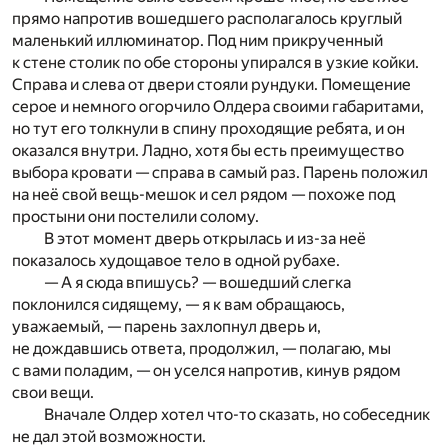
прямо напротив вошедшего располагалось круглый
маленький иллюминатор. Под ним прикрученный
к стене столик по обе стороны упирался в узкие койки.
Справа и слева от двери стояли рундуки. Помещение
серое и немного огорчило Олдера своими габаритами,
но тут его толкнули в спину проходящие ребята, и он
оказался внутри. Ладно, хотя бы есть преимущество
выбора кровати — справа в самый раз. Парень положил
на неё свой вещь-мешок и сел рядом — похоже под
простыни они постелили солому.
В этот момент дверь открылась и из-за неё
показалось худощавое тело в одной рубахе.
— А я сюда впишусь? — вошедший слегка
поклонился сидящему, — я к вам обращаюсь,
уважаемый, — парень захлопнул дверь и,
не дождавшись ответа, продолжил, — полагаю, мы
с вами поладим, — он уселся напротив, кинув рядом
свои вещи.
Вначале Олдер хотел что-то сказать, но собеседник
не дал этой возможности.