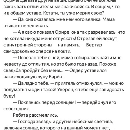
формы одевать другие вещи, однако они не должны
закрывать отличительные знаки войска. В общем, что
и в общем уставе. Кстати, ты уже мерил свою?
— Да, она оказалась мне немного велика. Мама
взялась перешивать.
— А я свою показал Орире, она так разревелась, что
не хотела никуда меня отпускать! Отрезал ей лоскут
с внутренней стороны — на память, — Бертар
самодовольно оперся на локти.
— Повезло тебе с ней, мама собиралась найти мне
невесту до отплытия, но это было год назад. Похоже,
свадьба пройдёт без меня… — Олдер уставился
на восходящую луну Барѝн.
— Да ладно тебе, — приятель отмахнулся, — можно
подумать ты один такой! Уверен, я тебе ещё завидовать
буду!
— Поклянись перед солнцем! — передёрнул его
собеседник.
Ребята рассмеялись.
— Господа звезды и другие небесные светила,
включая солнце, которого на данный момент нет, —