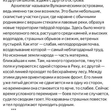
из другой школы, а даже с другого острова.
Архипелаг называли Вулканическими островами,
ведь именно так они возникли. Это были небольшие,
скалистые участки суши, где наравне с обычными
родниками с вершин стекали и лавовые реки, образуя
новые территории твёрдой породы. Здесь было много
непролазного леса, растущего среди камней, и высоких
водопадов, страшных обрывов и свежих, ветреных
пустырей. Как итог — слабая, неплодородная почва,
возделывание которой — самый неблагодарный труд.
Но исконные земли народа — часть материка,
ближайшая к ним. Там, на много горизонтов, тянутся
поля и упираются с одной стороны в Реку, а с другой —
косой линией проходят по Бескрайнему лесу. Между
этими двумя ориентирами и возник фронт. Его линия
уже пятый десяток не сдвигается ни в одну из сторон,
но временами она становится то ярче, то слабее. Сейчас
время условного перемирия — боев почти не случается,
судя по сводкам газет. Но караваны страшных повесток
и тел продолжают приходить родным.
***