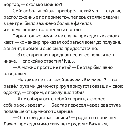
Бертар, — сколько можно?!
Сейчас большой зал приобрёл некий уют — стулья,
расположенные по периметру, теперь стояли рядами
в центре. Было зажжено больше факелов
и в помещении стало тепло и светло.
Парни только начали не спеша приходить из своих
кают — командир приказал собраться всем до полудня,
а значит, времени ещё было предостаточно.
— Это старинная народная песня, её нельзя петь
иначе, — спокойно ответил Чушь.
— А можно просто не петь? — Бертар был явно
раздражён.
— Ну как не петь в такой значимый момент? — он
развёл руками, демонстрируя присутствовавшим свою
одежду, — спорим, я пою лучше тебя?
— Я не собираюсь с тобой спорить, а скорее
собираюсь врезать, — Бертар пересел через два стула,
подальше от шумного товарища.
— О, это вы для нас заняли? — радостно произнёс
Лахар, проходя мимо сидящего рядом с Важным,