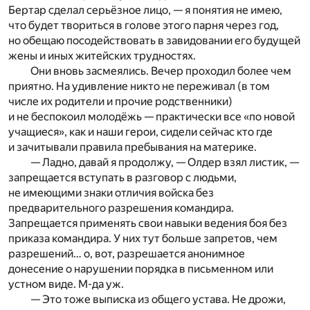
Бертар сделал серьёзное лицо, — я понятия не имею,
что будет твориться в голове этого парня через год,
но обещаю посодействовать в завидовании его будущей
жены и иных житейских трудностях.
Они вновь засмеялись. Вечер проходил более чем
приятно. На удивление никто не переживал (в том
числе их родители и прочие родственники)
и не беспокоил молодёжь — практически все «по новой
учащиеся», как и наши герои, сидели сейчас кто где
и зачитывали правила пребывания на материке.
— Ладно, давай я продолжу, — Олдер взял листик, —
запрещается вступать в разговор с людьми,
не имеющими знаки отличия войска без
предварительного разрешения командира.
Запрещается применять свои навыки ведения боя без
приказа командира. У них тут больше запретов, чем
разрешений… о, вот, разрешается анонимное
донесение о нарушении порядка в письменном или
устном виде. М-да уж.
— Это тоже выписка из общего устава. Не дрожи,