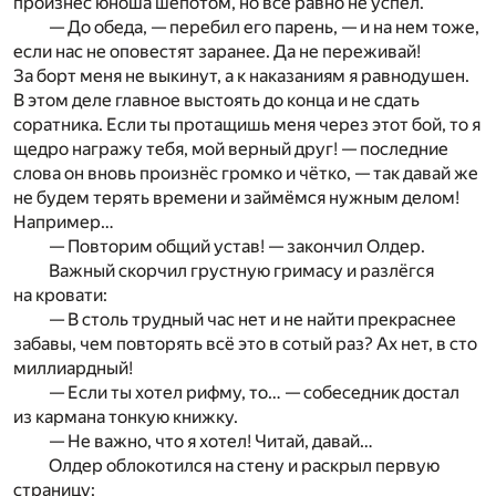
произнёс юноша шёпотом, но всё равно не успел.
— До обеда, — перебил его парень, — и на нем тоже,
если нас не оповестят заранее. Да не переживай!
За борт меня не выкинут, а к наказаниям я равнодушен.
В этом деле главное выстоять до конца и не сдать
соратника. Если ты протащишь меня через этот бой, то я
щедро награжу тебя, мой верный друг! — последние
слова он вновь произнёс громко и чётко, — так давай же
не будем терять времени и займёмся нужным делом!
Например…
— Повторим общий устав! — закончил Олдер.
Важный скорчил грустную гримасу и разлёгся
на кровати:
— В столь трудный час нет и не найти прекраснее
забавы, чем повторять всё это в сотый раз? Ах нет, в сто
миллиардный!
— Если ты хотел рифму, то… — собеседник достал
из кармана тонкую книжку.
— Не важно, что я хотел! Читай, давай…
Олдер облокотился на стену и раскрыл первую
страницу: