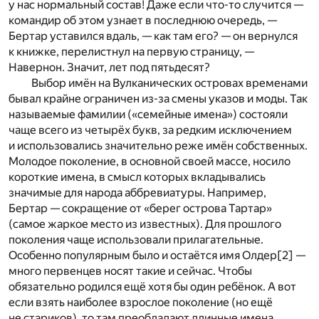
у нас нормальный состав! Даже если что-то случится —
командир об этом узнает в последнюю очередь, —
Бертар уставился вдаль, — как там его? — он вернулся
к книжке, перелистнул на первую страницу, —
Навернон. Значит, лет под пятьдесят?
Выбор имён на Вулканических островах временами
бывал крайне ограничен из-за смены указов и моды. Так
называемые фамилии («семейные имена») состояли
чаще всего из четырёх букв, за редким исключением
и использовались значительно реже имён собственных.
Молодое поколение, в основной своей массе, носило
короткие имена, в смысл которых вкладывались
значимые для народа аббревиатуры. Например,
Бертар — сокращение от «берег острова Тартар»
(самое жаркое место из известных). Для прошлого
поколения чаще использовали прилагательные.
Особенно популярным было и остаётся имя Олдер
[2]
—
много первенцев носят такие и сейчас. Чтобы
обязательно родился ещё хотя бы один ребёнок. А вот
если взять наиболее взрослое поколение (но ещё
не стариков), то там преобладают длинные имена