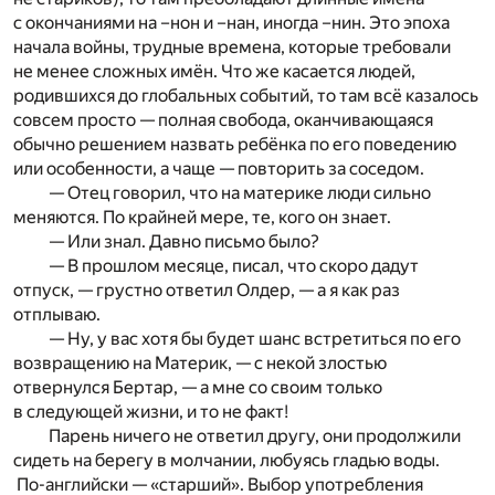
с окончаниями на –нон и –нан, иногда –нин. Это эпоха
начала войны, трудные времена, которые требовали
не менее сложных имён. Что же касается людей,
родившихся до глобальных событий, то там всё казалось
совсем просто — полная свобода, оканчивающаяся
обычно решением назвать ребёнка по его поведению
или особенности, а чаще — повторить за соседом.
— Отец говорил, что на материке люди сильно
меняются. По крайней мере, те, кого он знает.
— Или знал. Давно письмо было?
— В прошлом месяце, писал, что скоро дадут
отпуск, — грустно ответил Олдер, — а я как раз
отплываю.
— Ну, у вас хотя бы будет шанс встретиться по его
возвращению на Материк, — с некой злостью
отвернулся Бертар, — а мне со своим только
в следующей жизни, и то не факт!
Парень ничего не ответил другу, они продолжили
сидеть на берегу в молчании, любуясь гладью воды.
По-английски — «старший». Выбор употребления