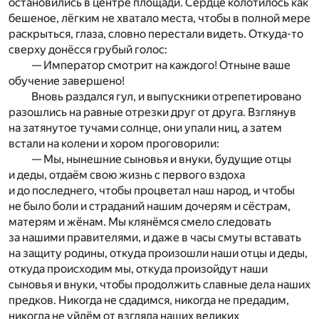
остановились в центре площади. Сердце колотилось как
бешеное, лёгким не хватало места, чтобы в полной мере
раскрыться, глаза, словно перестали видеть. Откуда-то
сверху донёсся грубый голос:
— Император смотрит на каждого! Отныне ваше
обучение завершено!
Вновь раздался гул, и выпускники отрепетировано
разошлись на равные отрезки друг от друга. Взглянув
на затянутое тучами солнце, они упали ниц, а затем
встали на колени и хором проговорили:
— Мы, нынешние сыновья и внуки, будущие отцы
и деды, отдаём свою жизнь с первого вздоха
и до последнего, чтобы процветал наш народ, и чтобы
не было боли и страданий нашим дочерям и сёстрам,
матерям и жёнам. Мы клянёмся смело следовать
за нашими правителями, и даже в часы смуты вставать
на защиту родины, откуда произошли наши отцы и деды,
откуда происходим мы, откуда произойдут наши
сыновья и внуки, чтобы продолжить славные дела наших
предков. Никогда не сдадимся, никогда не предадим,
никогда не уйдём от взгляда наших великих