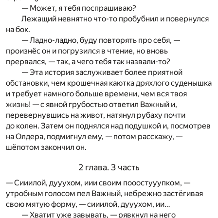
— Может, я тебя поспрашиваю?
Лежащий невнятно что-то пробубнил и повернулся
на бок.
— Ладно-ладно, буду повторять про себя, —
произнёс он и погрузился в чтение, но вновь
прервался, — так, а чего тебя так назвали-то?
— Эта история заслуживает более приятной
обстановки, чем крошечная каютка дряхлого суденышка
и требует намного больше времени, чем вся твоя
жизнь! — с явной грубостью ответил Важный и,
перевернувшись на живот, натянул рубаху почти
до колен. Затем он поднялся над подушкой и, посмотрев
на Олдера, подмигнул ему, — потом расскажу, —
шёпотом закончил он.
2 глава. 3 часть
— Сииилой, дууухом, иии своим пооостууупком, —
утробным голосом пел Важный, небрежно застёгивая
свою мятую форму, — сииилой, дууухом, ии…
— Хватит уже завывать, — рявкнул на него