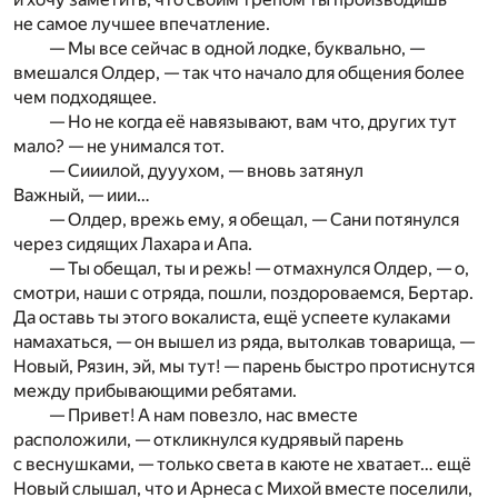
не самое лучшее впечатление.
— Мы все сейчас в одной лодке, буквально, —
вмешался Олдер, — так что начало для общения более
чем подходящее.
— Но не когда её навязывают, вам что, других тут
мало? — не унимался тот.
— Сииилой, дууухом, — вновь затянул
Важный, — иии…
— Олдер, врежь ему, я обещал, — Сани потянулся
через сидящих Лахара и Апа.
— Ты обещал, ты и режь! — отмахнулся Олдер, — о,
смотри, наши с отряда, пошли, поздороваемся, Бертар.
Да оставь ты этого вокалиста, ещё успеете кулаками
намахаться, — он вышел из ряда, вытолкав товарища, —
Новый, Рязин, эй, мы тут! — парень быстро протиснутся
между прибывающими ребятами.
— Привет! А нам повезло, нас вместе
расположили, — откликнулся кудрявый парень
с веснушками, — только света в каюте не хватает… ещё
Новый слышал, что и Арнеса с Михой вместе поселили,