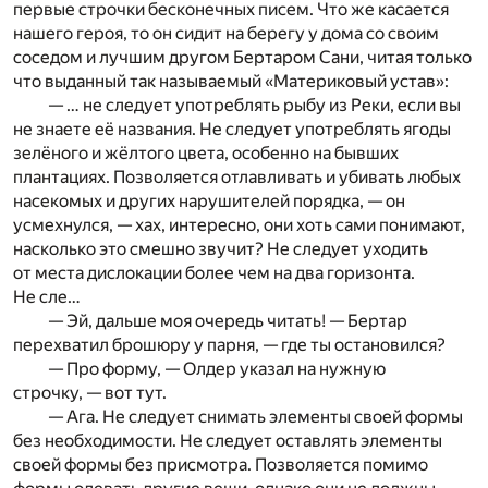
первые строчки бесконечных писем. Что же касается
нашего героя, то он сидит на берегу у дома со своим
соседом и лучшим другом Бертаром Сани, читая только
что выданный так называемый «Материковый устав»:
— … не следует употреблять рыбу из Реки, если вы
не знаете её названия. Не следует употреблять ягоды
зелёного и жёлтого цвета, особенно на бывших
плантациях. Позволяется отлавливать и убивать любых
насекомых и других нарушителей порядка, — он
усмехнулся, — хах, интересно, они хоть сами понимают,
насколько это смешно звучит? Не следует уходить
от места дислокации более чем на два горизонта.
Не сле…
— Эй, дальше моя очередь читать! — Бертар
перехватил брошюру у парня, — где ты остановился?
— Про форму, — Олдер указал на нужную
строчку, — вот тут.
— Ага. Не следует снимать элементы своей формы
без необходимости. Не следует оставлять элементы
своей формы без присмотра. Позволяется помимо