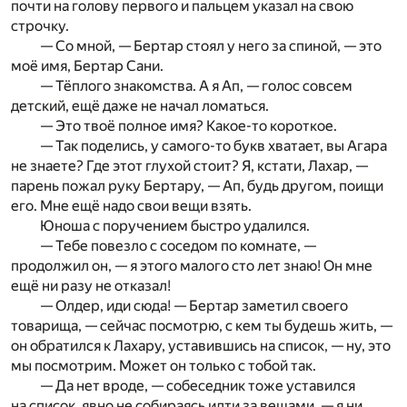
почти на голову первого и пальцем указал на свою
строчку.
— Со мной, — Бертар стоял у него за спиной, — это
моё имя, Бертар Сани.
— Тёплого знакомства. А я Ап, — голос совсем
детский, ещё даже не начал ломаться.
— Это твоё полное имя? Какое-то короткое.
— Так поделись, у самого-то букв хватает, вы Агара
не знаете? Где этот глухой стоит? Я, кстати, Лахар, —
парень пожал руку Бертару, — Ап, будь другом, поищи
его. Мне ещё надо свои вещи взять.
Юноша с поручением быстро удалился.
— Тебе повезло с соседом по комнате, —
продолжил он, — я этого малого сто лет знаю! Он мне
ещё ни разу не отказал!
— Олдер, иди сюда! — Бертар заметил своего
товарища, — сейчас посмотрю, с кем ты будешь жить, —
он обратился к Лахару, уставившись на список, — ну, это
мы посмотрим. Может он только с тобой так.
— Да нет вроде, — собеседник тоже уставился
на список, явно не собираясь идти за вещами, — я ни