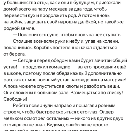
у большинства отцы, как и они в будущем, приезжали
домой всего на пару месяцев за два года, чтобы
перевести дух и продолжить род. А потом вновь
на войну, защищать свой народ на далёкой, но такой же
родной земле.
— Поклонитесь суше, чтобы вновь на неё ступить!
Стоящие вознесли руки к небу и, упав на колени,
поклонились. Корабль постепенно начал отдаляться
от берега.
— Сегодня перед обедом вами будет зачитан общий
устав! — продолжил командир, — вы его проходили ещё
в школе, поэтому после обеда каждый дополнительно
расскажет мне военный устав нахождения на материке!
А пока можете спуститься в каюты и разобрать вещи.
Они сложены в большом зале. Размещаться по списку!
Свободны!
Ребята повернули направо и пошагали ровным
строем, чтобы быстрее скрыться с его глаз. Олдер
мельком осмотрел остальных — никого из других двух
отрядов он не знал. Видимо, они были не просто