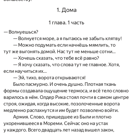
1. Дома
1 глава. 1 часть
— Волнуешься?
— Волнуется море, а я пытаюсь не забыть клятву!
— Можно подумать если начнёшь мямлить, то
тут же выгонять домой. Нас тут не меньше сотни…
— Хочешь сказать, что тебе всё равно?
— Я хочу сказать, что слова тут не главное. Хотя,
если научиться их…
— Эй, тихо, ворота открываются!
Было пасмурно. И очень душно. Плотная ткань
формы создавала ощущение термоса, и всё тело словно
варилось в нём. Олдер Рика стоял почти в самом центре
строя, ожидая, когда высокие, позолоченные ворота
медленно распахнутся и им будет позволено войти.
Армия. Слово, пришедшее из Были и плотно
укоренившееся в Мореми. Сейчас оно на устах
у каждого. Всего двадцать лет назад вышел закон,