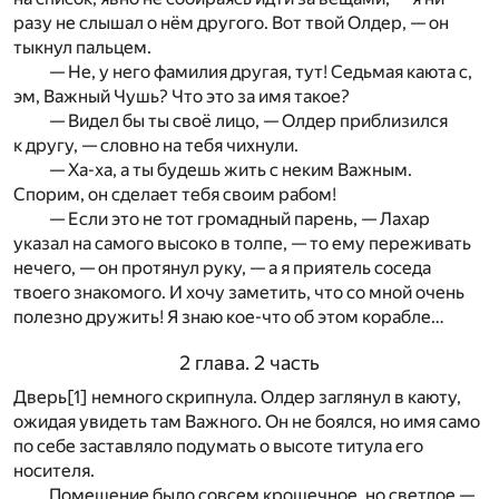
разу не слышал о нём другого. Вот твой Олдер, — он
тыкнул пальцем.
— Не, у него фамилия другая, тут! Седьмая каюта с,
эм, Важный Чушь? Что это за имя такое?
— Видел бы ты своё лицо, — Олдер приблизился
к другу, — словно на тебя чихнули.
— Ха-ха, а ты будешь жить с неким Важным.
Спорим, он сделает тебя своим рабом!
— Если это не тот громадный парень, — Лахар
указал на самого высоко в толпе, — то ему переживать
нечего, — он протянул руку, — а я приятель соседа
твоего знакомого. И хочу заметить, что со мной очень
полезно дружить! Я знаю кое-что об этом корабле…
2 глава. 2 часть
Дверь
[1]
немного скрипнула. Олдер заглянул в каюту,
ожидая увидеть там Важного. Он не боялся, но имя само
по себе заставляло подумать о высоте титула его
носителя.
Помещение было совсем крошечное, но светлое —