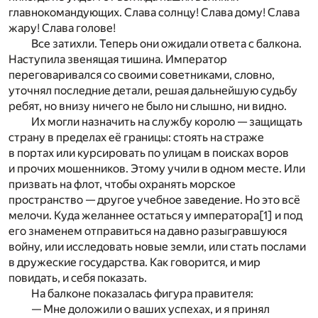
главнокомандующих. Слава солнцу! Слава дому! Слава
жару! Слава голове!
Все затихли. Теперь они ожидали ответа с балкона.
Наступила звенящая тишина. Император
переговаривался со своими советниками, словно,
уточнял последние детали, решая дальнейшую судьбу
ребят, но внизу ничего не было ни слышно, ни видно.
Их могли назначить на службу королю — защищать
страну в пределах её границы: стоять на страже
в портах или курсировать по улицам в поисках воров
и прочих мошенников. Этому учили в одном месте. Или
призвать на флот, чтобы охранять морское
пространство — другое учебное заведение. Но это всё
мелочи. Куда желаннее остаться у императора
[1]
и под
его знаменем отправиться на давно разыгравшуюся
войну, или исследовать новые земли, или стать послами
в дружеские государства. Как говорится, и мир
повидать, и себя показать.
На балконе показалась фигура правителя:
— Мне доложили о ваших успехах, и я принял