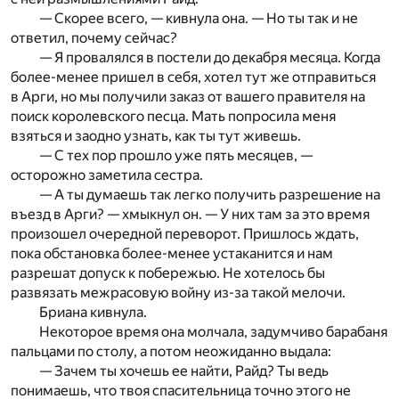
— Скорее всего, — кивнула она. — Но ты так и не
ответил, почему сейчас?
— Я провалялся в постели до декабря месяца. Когда
более-менее пришел в себя, хотел тут же отправиться
в Арги, но мы получили заказ от вашего правителя на
поиск королевского песца. Мать попросила меня
взяться и заодно узнать, как ты тут живешь.
— С тех пор прошло уже пять месяцев, —
осторожно заметила сестра.
— А ты думаешь так легко получить разрешение на
въезд в Арги? — хмыкнул он. — У них там за это время
произошел очередной переворот. Пришлось ждать,
пока обстановка более-менее устаканится и нам
разрешат допуск к побережью. Не хотелось бы
развязать межрасовую войну из-за такой мелочи.
Бриана кивнула.
Некоторое время она молчала, задумчиво барабаня
пальцами по столу, а потом неожиданно выдала:
— Зачем ты хочешь ее найти, Райд? Ты ведь
понимаешь, что твоя спасительница точно этого не