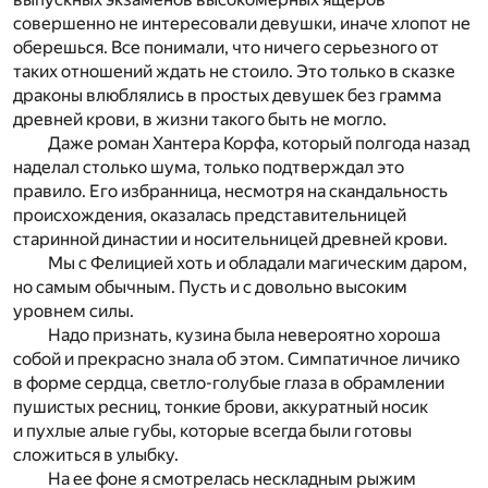
совершенно не интересовали девушки, иначе хлопот не
оберешься. Все понимали, что ничего серьезного от
таких отношений ждать не стоило. Это только в сказке
драконы влюблялись в простых девушек без грамма
древней крови, в жизни такого быть не могло.
Даже роман Хантера Корфа, который полгода назад
наделал столько шума, только подтверждал это
правило. Его избранница, несмотря на скандальность
происхождения, оказалась представительницей
старинной династии и носительницей древней крови.
Мы с Фелицией хоть и обладали магическим даром,
но самым обычным. Пусть и с довольно высоким
уровнем силы.
Надо признать, кузина была невероятно хороша
собой и прекрасно знала об этом. Симпатичное личико
в форме сердца, светло-голубые глаза в обрамлении
пушистых ресниц, тонкие брови, аккуратный носик
и пухлые алые губы, которые всегда были готовы
сложиться в улыбку.
На ее фоне я смотрелась нескладным рыжим