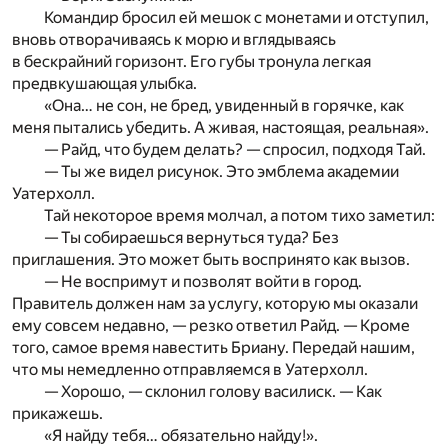
Командир бросил ей мешок с монетами и отступил,
вновь отворачиваясь к морю и вглядываясь
в бескрайний горизонт. Его губы тронула легкая
предвкушающая улыбка.
«Она… не сон, не бред, увиденный в горячке, как
меня пытались убедить. А живая, настоящая, реальная».
— Райд, что будем делать? — спросил, подходя Тай.
— Ты же видел рисунок. Это эмблема академии
Уатерхолл.
Тай некоторое время молчал, а потом тихо заметил:
— Ты собираешься вернуться туда? Без
приглашения. Это может быть воспринято как вызов.
— Не воспримут и позволят войти в город.
Правитель должен нам за услугу, которую мы оказали
ему совсем недавно, — резко ответил Райд. — Кроме
того, самое время навестить Бриану. Передай нашим,
что мы немедленно отправляемся в Уатерхолл.
— Хорошо, — склонил голову василиск. — Как
прикажешь.
«Я найду тебя… обязательно найду!».