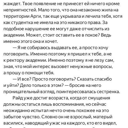
жаждет. Твое появление не принесет ей ничего кроме
неприятностей. Мало того, что она незаконно жила на
территории Арги, так еще укрывала и лечила тебя, хотя
как студентка не имела на это никакого права. За
подобное нарушение ее могут даже отчислить из
академии. Может, стоит оставить ее в покое? Ведь
именно этого она и хочет.
— Я не собираюсь выдавать ее, а просто хочу
поговорить. Именно поэтому я пришел к тебе, а не
к ректору академии. Именно поэтому я не лезу сам,
зная, что мой интерес вызовет ненужные вопросы,
а прошу о помощи тебя.
— И все? Просто поговорить? Сказать спасибо
и уйти? Дело только в этом? — бросив на него
проницательный взгляд, поинтересовалась сестренка.
Райд уже достиг возраста, когда от смущения
должны остаться лишь воспоминания, но сейчас
неожиданно испытал нечто очень похожее на это
забытое чувство. Словно он не взрослый, матерый
василиск, наводящий ужас на каждого, кто его видел,