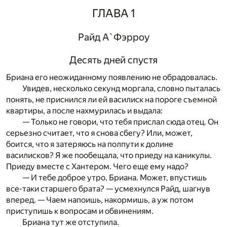
ГЛАВА 1
Райд А`Фэрроу
Десять дней спустя
Бриана его неожиданному появлению не обрадовалась.
Увидев, несколько секунд моргала, словно пыталась
понять, не приснился ли ей василиск на пороге съемной
квартиры, а после нахмурилась и выдала:
— Только не говори, что тебя прислал сюда отец. Он
серьезно считает, что я снова сбегу? Или, может,
боится, что я затеряюсь на полпути к долине
василисков? Я же пообещала, что приеду на каникулы.
Приеду вместе с Хантером. Чего еще ему надо?
— И тебе доброе утро, Бриана. Может, впустишь
все-таки старшего брата? — усмехнулся Райд, шагнув
вперед. — Чаем напоишь, накормишь, а уж потом
приступишь к вопросам и обвинениям.
Бриана тут же отступила.