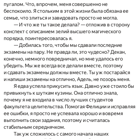
пугалом. Что, впрочем, меня совершенно не
беспокоило. Я стольким в этой жизни была обязана ее
семье, что злиться и завидовать просто не могла.
— И что же ты такое делала? — отложив в сторону
конспект с описанием зелий высшего магического
порядка, поинтересовалась я.
— Добилась того, чтобы мы сдавали последние
экзамены на пару. Не правда ли, это чудесно? Декан,
конечно, немного повредничал, но мне удалось его
убедить. Мы же всегда все делали вместе, поэтому
и сдавать экзамены должны вместе. Ты уж постарайся
и напиши экзамены на отлично, Адель, не позорь меня.
Я едва успела прикусить язык. Давно уже стоило бы
привыкнуть к шуткам кузины. Она отлично знала,
почему я не входила в число лучших студентов
факультета целительства. Помогая Фелиции и исправляя
ее ошибки, я просто не успевала хорошо и вовремя
выполнить свои задания, поэтому и считалась
стабильным середнячком.
Так уж сложилось с самого начала наших