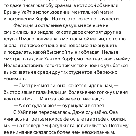
то даже писал жалобу хранам, в которой обвиняли
Бриану Уайт в использовании ментальной магии
и подчинении Корфа. Но все это, конечно, глупости.
Фелиция и остальные девушки все еще не
смирились, а я видела, как эти двое смотрят друг на
друга. Я мало понимала в ментальной магии, но точно
знала, что такое отношение невозможно внушить
и подделать, какой бы силой ты ни обладал. Нельзя
смотреть так, как Хантер Корф смотрел на свою змейку.
Нельзя заставить кого-то так мягко и нежно улыбаться,
выискивать ее среди других студентов и бережно
обнимать.
— Смотри-смотри, она, кажется, идет к нам, —
быстро зашептала Фелиция, болезненно толкнув меня
локтем в бок. — И что этой змее от нас надо?
— А я откуда знаю? — буркнула я в ответ.
С Уайт я не пересекалась. Даже случайно. Она
училась на третьем курсе факультета артефакторики,
мы — на последнем факультета целительства. Поэтому
ее внимание оказалось более чем неожиданным.