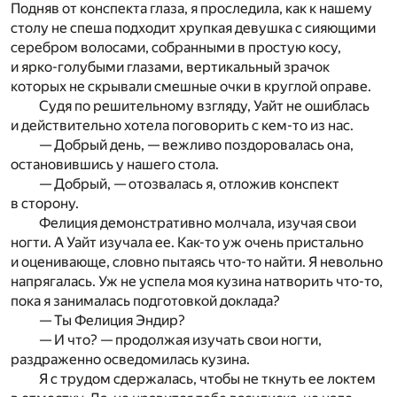
Подняв от конспекта глаза, я проследила, как к нашему
столу не спеша подходит хрупкая девушка с сияющими
серебром волосами, собранными в простую косу,
и ярко-голубыми глазами, вертикальный зрачок
которых не скрывали смешные очки в круглой оправе.
Судя по решительному взгляду, Уайт не ошиблась
и действительно хотела поговорить с кем-то из нас.
— Добрый день, — вежливо поздоровалась она,
остановившись у нашего стола.
— Добрый, — отозвалась я, отложив конспект
в сторону.
Фелиция демонстративно молчала, изучая свои
ногти. А Уайт изучала ее. Как-то уж очень пристально
и оценивающе, словно пытаясь что-то найти. Я невольно
напрягалась. Уж не успела моя кузина натворить что-то,
пока я занималась подготовкой доклада?
— Ты Фелиция Эндир?
— И что? — продолжая изучать свои ногти,
раздраженно осведомилась кузина.
Я с трудом сдержалась, чтобы не ткнуть ее локтем