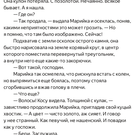
Она кулон потеряла. С позолотой. Нечаянно. Всякое
бывает. А я нашла.
— Где он?
— Так продала, — выдала Марийка и осеклась, поняв,
какими неприятностями это может грозить. — Но
я помню, что там было изображено. Сейчас!
Подхватив с земли осколок острого камня, она
быстро нарисовала на земле корявый круг, в центр
которого поместила перевернутый треугольник,
а внутри него еще какие-то закорючки.
— Вот такой, господин.
Марийка так осмелела, что рискнула встать с колен,
но выпрямиться еще боялась, поэтому стояла
сгорбившись и вжав голову в плечи.
— Что еще?
— Волосы! Косу видела. Толщиной с кулак, —
завистливо продолжила Марийка, пригладив свой куцый
хвостик. — А цвет — чисто золото, аж сияет. И говор
у нее странный. Как певучий, не нашенский. И повадки
как у госпожи.
— Бери. Заслужила.