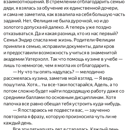
взаимоотношений. В стремлении отблагодарить семью
дяди, я взялась за обучение их единственной дочери,
и сама не заметила, как взвалила на себя большую часть
заданий. Нет, Фелиция не была дурочкой, но и до
золотого допуска ей далеко. А теперь уже поздно
отказываться. Да и какая разница, кто из нас первый?
Семья Эндир спасла мне жизнь. Родители Фелиции
приняли в семью, исправили документы, дали кров
и предоставили возможность учиться в знаменитой
академии Уатерхолл. Так что помощь кузине в учебе —
лишь то немногое, чем я могла их отблагодарить.
— Ну что ты опять надулась? — мелодично
рассмеялась кузина, заметив мой взгляд. — Я ведь
пошутила. Хотя… ты все-таки постарайся, Адель, а то
потом сложно будет найти подходящую работу даже со
средними баллами по основным дисциплинам. Хотя
папочка все равно обещал тебя устроить куда-нибудь.
— Я постараюсь не подвести вас, — заученно
повторила я фразу, которую произносила чуть ли не
каждый день.
Все эти пятнадцать лет я старалась. Каждый день.