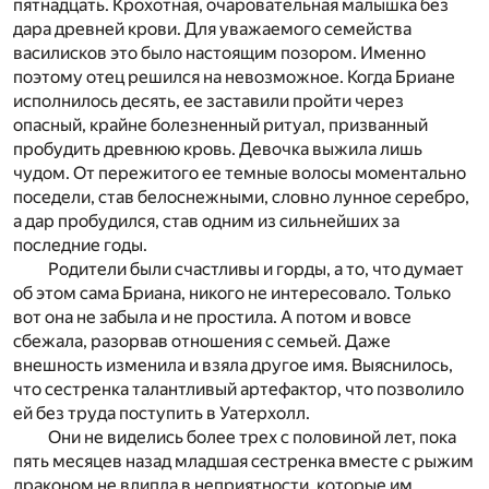
пятнадцать. Крохотная, очаровательная малышка без
дара древней крови. Для уважаемого семейства
василисков это было настоящим позором. Именно
поэтому отец решился на невозможное. Когда Бриане
исполнилось десять, ее заставили пройти через
опасный, крайне болезненный ритуал, призванный
пробудить древнюю кровь. Девочка выжила лишь
чудом. От пережитого ее темные волосы моментально
поседели, став белоснежными, словно лунное серебро,
а дар пробудился, став одним из сильнейших за
последние годы.
Родители были счастливы и горды, а то, что думает
об этом сама Бриана, никого не интересовало. Только
вот она не забыла и не простила. А потом и вовсе
сбежала, разорвав отношения с семьей. Даже
внешность изменила и взяла другое имя. Выяснилось,
что сестренка талантливый артефактор, что позволило
ей без труда поступить в Уатерхолл.
Они не виделись более трех с половиной лет, пока
пять месяцев назад младшая сестренка вместе с рыжим
драконом не влипла в неприятности, которые им