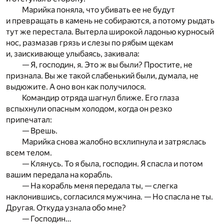
Марийка поняла, что убивать ее не будут
и превращать в камень не собираются, а потому рыдать
тут же перестала. Вытерла широкой ладонью курносый
нос, размазав грязь и слезы по рябым щекам
и, заискивающе улыбаясь, закивала:
— Я, господин, я. Это ж вы были? Простите, не
признала. Вы же такой слабенький были, думала, не
выдюжите. А оно вон как получилося.
Командир отряда шагнул ближе. Его глаза
вспыхнули опасным холодом, когда он резко
припечатал:
— Врешь.
Марийка снова жалобно всхлипнула и затряслась
всем телом.
— Клянусь. То я была, господин. Я спасла и потом
вашим передала на корабль.
— На корабль меня передала ты, — слегка
наклонившись, согласился мужчина. — Но спасла не ты.
Другая. Откуда узнала обо мне?
— Господин…