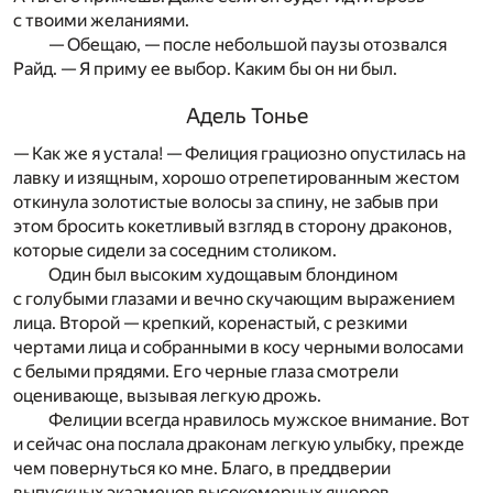
с твоими желаниями.
— Обещаю, — после небольшой паузы отозвался
Райд. — Я приму ее выбор. Каким бы он ни был.
Адель Тонье
— Как же я устала! — Фелиция грациозно опустилась на
лавку и изящным, хорошо отрепетированным жестом
откинула золотистые волосы за спину, не забыв при
этом бросить кокетливый взгляд в сторону драконов,
которые сидели за соседним столиком.
Один был высоким худощавым блондином
с голубыми глазами и вечно скучающим выражением
лица. Второй — крепкий, коренастый, с резкими
чертами лица и собранными в косу черными волосами
с белыми прядями. Его черные глаза смотрели
оценивающе, вызывая легкую дрожь.
Фелиции всегда нравилось мужское внимание. Вот
и сейчас она послала драконам легкую улыбку, прежде
чем повернуться ко мне. Благо, в преддверии
выпускных экзаменов высокомерных ящеров