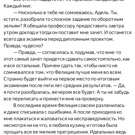
Каждый миг.
— Нисколько в тебе не сомневаюсь, Адель. Ты,
кстати, разобрала то сложное задание по оборотным
зельям? Я обещала профессору предоставить завтра
утром доклад и тогда он поставит мне зачет. И останется
всего два экзамена перед дипломным проектом.
Правда, чудесно?
— Правда, — согласилась я, подумав, что мне-то
этот самый зачет придется сдавать самостоятельно, как
и все остальные. Причем сдать так, чтобы никто не
сомневался в том, что Фелиция лучше меня во всем.
Странно будет выйти на первое место по итоговым
экзаменам после пяти лет средних результатов. — Да,
я почти разобралась, вечером все будет. А ты не забудь
все переписать и принести мне на проверку.
В последнее время Фелиция совсем разленилась
и даже списывала с ошибками. А после приходила ко
мне плакаться и жаловаться на несправедливость. Но
несмотря ни на что, я любила кузину и готова была
прощать все ее мелкие прегрешения. Идеальных ведь