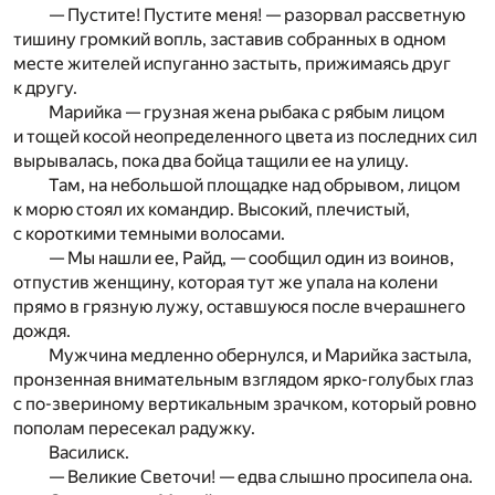
— Пустите! Пустите меня! — разорвал рассветную
тишину громкий вопль, заставив собранных в одном
месте жителей испуганно застыть, прижимаясь друг
к другу.
Марийка — грузная жена рыбака с рябым лицом
и тощей косой неопределенного цвета из последних сил
вырывалась, пока два бойца тащили ее на улицу.
Там, на небольшой площадке над обрывом, лицом
к морю стоял их командир. Высокий, плечистый,
с короткими темными волосами.
— Мы нашли ее, Райд, — сообщил один из воинов,
отпустив женщину, которая тут же упала на колени
прямо в грязную лужу, оставшуюся после вчерашнего
дождя.
Мужчина медленно обернулся, и Марийка застыла,
пронзенная внимательным взглядом ярко-голубых глаз
с по-звериному вертикальным зрачком, который ровно
пополам пересекал радужку.
Василиск.
— Великие Светочи! — едва слышно просипела она.