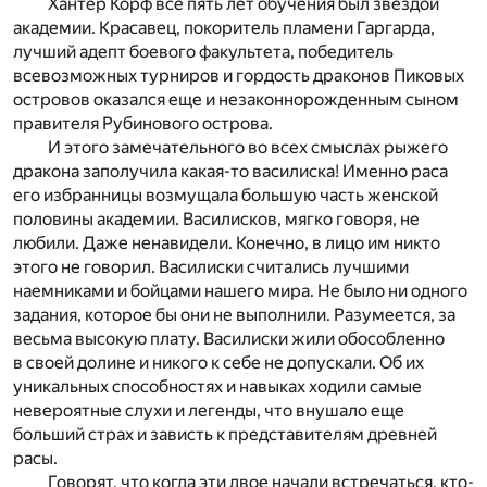
Хантер Корф все пять лет обучения был звездой
академии. Красавец, покоритель пламени Гаргарда,
лучший адепт боевого факультета, победитель
всевозможных турниров и гордость драконов Пиковых
островов оказался еще и незаконнорожденным сыном
правителя Рубинового острова.
И этого замечательного во всех смыслах рыжего
дракона заполучила какая-то василиска! Именно раса
его избранницы возмущала большую часть женской
половины академии. Василисков, мягко говоря, не
любили. Даже ненавидели. Конечно, в лицо им никто
этого не говорил. Василиски считались лучшими
наемниками и бойцами нашего мира. Не было ни одного
задания, которое бы они не выполнили. Разумеется, за
весьма высокую плату. Василиски жили обособленно
в своей долине и никого к себе не допускали. Об их
уникальных способностях и навыках ходили самые
невероятные слухи и легенды, что внушало еще
больший страх и зависть к представителям древней
расы.
Говорят, что когда эти двое начали встречаться, кто-