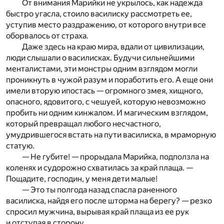
От внимания Марийки не укрылось, как надежда
быстро угасла, стоило василиску рассмотреть ее,
уступив место раздражению, от которого внутри все
оборвалось от страха.
Даже здесь на краю мира, вдали от цивилизации,
люди слышали о василисках. Будучи сильнейшими
менталистами, эти монстры одним взглядом могли
проникнуть в чужой разум и поработить его. А еще они
имели вторую ипостась — огромного змея, хищного,
опасного, ядовитого, с чешуей, которую невозможно
пробить ни одним кинжалом. И магическим взглядом,
который превращал любого несчастного,
умудрившегося встать на пути василиска, в мраморную
статую.
— Не губите! — прорыдала Марийка, подползла на
коленях и судорожно схватилась за край плаща. —
Пощадите, господин, у меня дети малые!
— Это ты полгода назад спасла раненного
василиска, найдя его после шторма на берегу? — резко
спросил мужчина, вырывая край плаща из ее рук
и отступая в сторону.