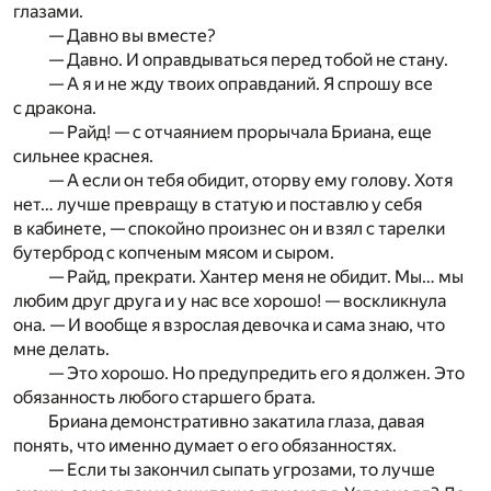
глазами.
— Давно вы вместе?
— Давно. И оправдываться перед тобой не стану.
— А я и не жду твоих оправданий. Я спрошу все
с дракона.
— Райд! — с отчаянием прорычала Бриана, еще
сильнее краснея.
— А если он тебя обидит, оторву ему голову. Хотя
нет… лучше превращу в статую и поставлю у себя
в кабинете, — спокойно произнес он и взял с тарелки
бутерброд с копченым мясом и сыром.
— Райд, прекрати. Хантер меня не обидит. Мы… мы
любим друг друга и у нас все хорошо! — воскликнула
она. — И вообще я взрослая девочка и сама знаю, что
мне делать.
— Это хорошо. Но предупредить его я должен. Это
обязанность любого старшего брата.
Бриана демонстративно закатила глаза, давая
понять, что именно думает о его обязанностях.
— Если ты закончил сыпать угрозами, то лучше