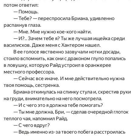
потом ответил:
— Помощь.
— Тебе? — переспросила Бриана, удивленно
распахнув глаза.
— Мне. Мне нужно кое-кого найти.
— И?.. Зачем тебе я? Ты же лучшая ищейка среди
василисков. Даже меня с Хантером нашел.
В ее голосе явственно зазвучали нотки досады,
стоило вспомнить, как они с драконом глупо попались
в ловушку, которую Райд устроил в оранжерее
местного профессора.
— Сейчас все иначе. И мне действительно нужна
твоя помощь, сестренка.
Бриана откинулась на спинку стула и, скрестив руки
на груди, внимательно на него посмотрела.
— И с чего это я должна тебе помогать?
— Ты мне должна, Бри, — сделав очередной глоток
теплого чая, напомнил Райд.
— С чего вдруг?
— Ведь именно из-за твоего побега расстроилась