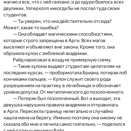
магию и все, что с ней связано, и до одури боялось всех
двуликих. Уатерхолл никогда бы не послал туда своих
студентов.
— Ты уверен, что она действительно отсюда?
Может, какая-то ошибка?
— Она обладает магическими способностями,
которые строго запрещены в Арги. Всех магов
выселяют и объявляют вне закона. Кроме того, она
обронила кулон с эмблемой академии.
Райд нарисовал в воздухе примерную схему.
— Такие кулоны выдают студентам-целителям на
последних курсах, — пробормотала Бриана, потирая лоб
кончиками пальцев. — Кулон служит своего рода
разрешением на практику в лечебницах и обозначает
уровни допуска. От металлического до позолоченного.
— Потерян был позолоченный. Вот и выходит, эта
девушка нарушила правила академии и отправилась
в Арги. Пересекла границу нелегально и случайно
нашла меня на берегу. Именно поэтому она никому не
сказала обо мне и лечила самостоятельно, — поделился
с ней размышлениями Райд.