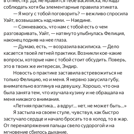
в отместку. Да, не нравится тебе василиска, но надо
соблюдать хотя бы элементарные правила этикета.
— Я могу с тобой поговорить? — вежливо спросила
Уайт, возвышаясь над нами. — Наедине.
— Сомневаюсь, что нам с тобой есть о чем
разговаривать, Уайт, — натянуто улыбнулась Фелиция,
наконец подняв на нее глаза.
— Думаю, есть, — возразила василиска. — Дело
касается твоей летней практики. Возникли кое-какие
вопросы, которые нам с тобой стоит обсудить. Поверь,
это в твоих же интересах, Эндир.
Новость о практике заставила встревожиться не
только Фелицию, но и меня. Я нервно закусила губу,
внимательно взглянув на девушку. Хорошо, что она
была занята тем, что изучала кузину и не обращала на
меня никакого внимания.
«Летняя практика… а вдруг… нет, не может быть…»
Я застыла на своем стуле, чувствуя, как быстро
застучало сердце и начало бросать то в холод, то в жар.
От перенапряжения пальцы свело судорогой и на
мгновение сбилось дыхание.