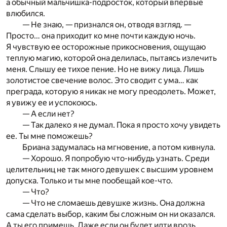
а обычный мальчишка-подросток, который впервые
влюбился.
— Не знаю, — признался он, отводя взгляд. —
Просто… она приходит ко мне почти каждую ночь.
Я чувствую ее осторожные прикосновения, ощущаю
теплую магию, которой она делилась, пытаясь излечить
меня. Слышу ее тихое пение. Но не вижу лица. Лишь
золотистое свечение волос. Это сводит с ума… как
преграда, которую я никак не могу преодолеть. Может,
я увижу ее и успокоюсь.
— А если нет?
— Так далеко я не думал. Пока я просто хочу увидеть
ее. Ты мне поможешь?
Бриана задумалась на мгновение, а потом кивнула.
— Хорошо. Я попробую что-нибудь узнать. Среди
целительниц не так много девушек с высшим уровнем
допуска. Только и ты мне пообещай кое-что.
— Что?
— Что не сломаешь девушке жизнь. Она должна
сама сделать выбор, каким бы сложным он ни оказался.
А ты его примешь. Даже если он будет идти врозь