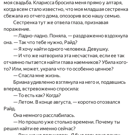
моя свадьба. Кларисса бросила меня прямо у алтаря,
когда всем стало известно, что моя младшая сестренка
сбежала из отчего дома, опозорив всю нашу семью.
Сестренка тут же отвела глаза, признавая
поражение.
— Ладно-ладно. Поняла, — раздраженно вздохнула
она. — Так что тебе нужно, Райд?
— Я хочу найти одного человека. Девушку.
— И что же натворила эта несчастная, если ее так
отчаянно пытается найти глава наемников? Убила кого-
то? Или, может, украла что-то особенно ценное?
— Спасла мне жизнь.
Бриана удивленно взглянула на него и, подавшись
вперед, встревоженно спросила:
— То есть как? Когда?
— Летом. В конце августа, — коротко отозвался
Райд.
Она немного расслабилась.
— Но прошло уже столько времени. Почему ты
решил найти ее именно сейчас?