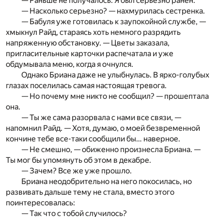
— Раньше не получалось. Я был серьезно ранен.
— Насколько серьезно? — нахмурилась сестренка.
— Бабуля уже готовилась к заупокойной службе, —
хмыкнул Райд, стараясь хоть немного разрядить
напряженную обстановку. — Цветы заказала,
пригласительные карточки распечатала и уже
обдумывала меню, когда я очнулся.
Однако Бриана даже не улыбнулась. В ярко-голубых
глазах поселилась самая настоящая тревога.
— Но почему мне никто не сообщил? — прошептала
она.
— Ты же сама разорвала с нами все связи, —
напомнил Райд. — Хотя, думаю, о моей безвременной
кончине тебе все-таки сообщили бы… наверное.
— Не смешно, — обиженно произнесла Бриана. —
Ты мог бы упомянуть об этом в декабре.
— Зачем? Все же уже прошло.
Бриана неодобрительно на него покосилась, но
развивать дальше тему не стала, вместо этого
поинтересовалась:
— Так что с тобой случилось?