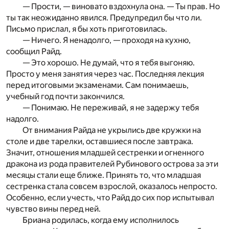
— Прости, — виновато вздохнула она. — Ты прав. Но
ты так неожиданно явился. Предупредил бы что ли.
Письмо прислал, я бы хоть приготовилась.
— Ничего. Я ненадолго, — проходя на кухню,
сообщил Райд.
— Это хорошо. Не думай, что я тебя выгоняю.
Просто у меня занятия через час. Последняя лекция
перед итоговыми экзаменами. Сам понимаешь,
учебный год почти закончился.
— Понимаю. Не переживай, я не задержу тебя
надолго.
От внимания Райда не укрылись две кружки на
столе и две тарелки, оставшиеся после завтрака.
Значит, отношения младшей сестренки и огненного
дракона из рода правителей Рубинового острова за эти
месяцы стали еще ближе. Принять то, что младшая
сестренка стала совсем взрослой, оказалось непросто.
Особенно, если учесть, что Райд до сих пор испытывал
чувство вины перед ней.
Бриана родилась, когда ему исполнилось