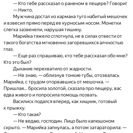
— Кто тебе рассказал о раненом в пещере? Говори!
— Никто.
Мужчина достал из кармана туго набитый мешочек
и взвесил прямо перед ее курносым носом. Монетки
слегка зазвенели, нарушая тишину.
Марийка тяжело сглотнула, не в силах отвести от
такого богатства мгновенно загоревшихся алчностью
глаз.
— Еще раз спрашиваю, кто тебе рассказал обо мне?
Кто это был?
Дыхание перехватило от жадности.
— Не знаю, — облизнув тонкие губы, отозвалась
Марийка, с трудом оторвавшись от мешочка. —
Пришлая… бросила золотой, сказала про пещеру, вас
едва живого и попросила помощь позвать.
Василиск подался вперед, как хищник, готовый
к прыжку.
— Кто такая?
— Не ведаю, господин. Лицо было капюшоном
скрыто. — Марийка запнулась, а потом затараторила: —