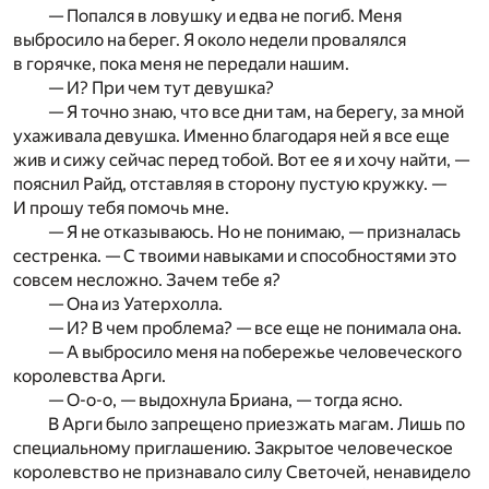
— Попался в ловушку и едва не погиб. Меня
выбросило на берег. Я около недели провалялся
в горячке, пока меня не передали нашим.
— И? При чем тут девушка?
— Я точно знаю, что все дни там, на берегу, за мной
ухаживала девушка. Именно благодаря ней я все еще
жив и сижу сейчас перед тобой. Вот ее я и хочу найти, —
пояснил Райд, отставляя в сторону пустую кружку. —
И прошу тебя помочь мне.
— Я не отказываюсь. Но не понимаю, — призналась
сестренка. — С твоими навыками и способностями это
совсем несложно. Зачем тебе я?
— Она из Уатерхолла.
— И? В чем проблема? — все еще не понимала она.
— А выбросило меня на побережье человеческого
королевства Арги.
— О-о-о, — выдохнула Бриана, — тогда ясно.
В Арги было запрещено приезжать магам. Лишь по
специальному приглашению. Закрытое человеческое
королевство не признавало силу Светочей, ненавидело