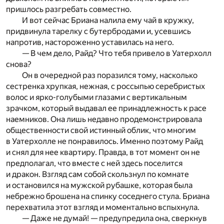
пришлось разгребать совместно.
И вот сейчас Бриана налила ему чай в кружку,
придвинула тарелку с бутербродами и, усевшись
напротив, настороженно уставилась на него.
— В чем дело, Райд? Что тебя привело в Уатерхолл
снова?
Он в очередной раз поразился тому, насколько
сестренка хрупкая, нежная, с россыпью серебристых
волос и ярко-голубыми глазами с вертикальным
зрачком, который выдавал ее принадлежность к расе
наемников. Она лишь недавно продемонстрировала
общественности свой истинный облик, что многим
в Уатерхолле не понравилось. Именно поэтому Райд
и снял для нее квартиру. Правда, в тот момент он не
предполагал, что вместе с ней здесь поселится
и дракон. Взгляд сам собой скользнул по комнате
и остановился на мужской рубашке, которая была
небрежно брошена на спинку соседнего стула. Бриана
перехватила этот взгляд и моментально вспыхнула.
— Даже не думай! — предупредила она, сверкнув