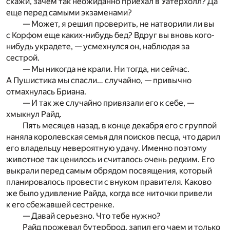
скажи, зачем так неожиданно приехал в Уатерхолл? Да
еще перед самыми экзаменами?
— Может, я решил проверить, не натворили ли вы
с Корфом еще каких-нибудь бед? Вдруг вы вновь кого-
нибудь украдете, — усмехнулся он, наблюдая за
сестрой.
— Мы никогда не крали. Ни тогда, ни сейчас.
А Пушистика мы спасли… случайно, — привычно
отмахнулась Бриана.
— И так же случайно привязали его к себе, —
хмыкнул Райд.
Пять месяцев назад, в конце декабря его с группой
наняла королевская семья для поисков песца, что дарил
его владельцу невероятную удачу. Именно поэтому
животное так ценилось и считалось очень редким. Его
выкрали перед самым обрядом посвящения, который
планировалось провести с внуком правителя. Каково
же было удивление Райда, когда все ниточки привели
к его сбежавшей сестренке.
— Давай серьезно. Что тебе нужно?
Райд прожевал бутерброд, запил его чаем и только