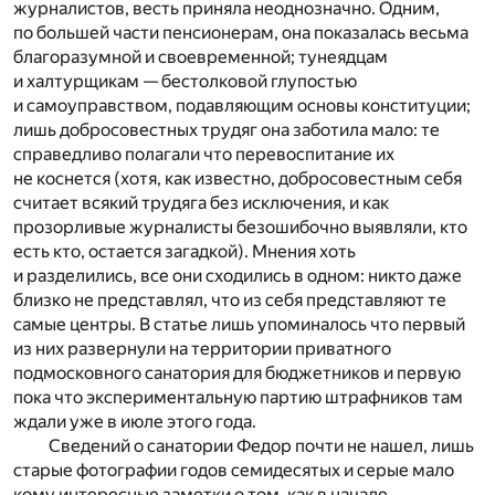
журналистов, весть приняла неоднозначно. Одним,
по большей части пенсионерам, она показалась весьма
благоразумной и своевременной; тунеядцам
и халтурщикам — бестолковой глупостью
и самоуправством, подавляющим основы конституции;
лишь добросовестных трудяг она заботила мало: те
справедливо полагали что перевоспитание их
не коснется (хотя, как известно, добросовестным себя
считает всякий трудяга без исключения, и как
прозорливые журналисты безошибочно выявляли, кто
есть кто, остается загадкой). Мнения хоть
и разделились, все они сходились в одном: никто даже
близко не представлял, что из себя представляют те
самые центры. В статье лишь упоминалось что первый
из них развернули на территории приватного
подмосковного санатория для бюджетников и первую
пока что экспериментальную партию штрафников там
ждали уже в июле этого года.
Сведений о санатории Федор почти не нашел, лишь
старые фотографии годов семидесятых и серые мало
кому интересные заметки о том, как в начале