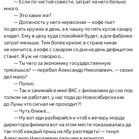
— Если по чистой совести, затрат на него больно
много.
— Это каких же?
— Должность у него нервозная — кофе пьет
по десять кружек в день, а в чашку по пять кусов сахару
кладет. Ему в цеху куда спокойней будет, а для фабрики
затрат меньше. Тем более кризис в стране никак
не кончится, а кофе с сахаром со дня на день дефицитом
станет. Я уж не говорю о…
— Ты чего за экономику государственную
трясешься? — перебил Александр Николаевич, — своих
дел мало?
— Полно.
— Так и занимайся ими! ВКС с филиалами до сих пор
толком не работает, у нас поди до Новосибирска как
до Луны что сигнал не проходит?!
— Чуть ближе…
— Ну вот иди разбирайся и чтоб к вечеру морда
директора филиала вот на этом месте показывалась да
так чтоб каждый прыщ на лбу разглядеть! — ткнул
Александр Николаевич пальцем в монитор.