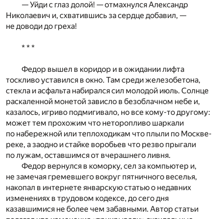
— Уйди с глаз долой! — отмахнулся Александр
Николаевич и, схватившись за сердце добавил, —
не доводи до греха!
* * *
Федор вышел в коридор и в ожидании лифта
тоскливо уставился в окно. Там среди железобетона,
стекла и асфальта набирался сил молодой июль. Солнце
раскаленной монетой зависло в безоблачном небе и,
казалось, игриво подмигивало, но все кому-то другому:
может тем прохожим что неторопливо шаркали
по набережной или теплоходикам что плыли по Москве-
реке, а заодно и стайке воробьев что резво прыгали
по лужам, оставшимся от вчерашнего ливня.
Федор вернулся в коморку, сел за компьютер и,
не замечая гремевшего вокруг пятничного веселья,
накопал в интернете январскую статью о недавних
изменениях в трудовом кодексе, до сего дня
казавшимися не более чем забавными. Автор статьи