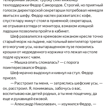
техподдержки Федор Самородов. Строгий, но приятный
голосок директорской секретарши потребовал немедля
явиться к шефу. Федор наспех расквитался с кофе,
спустя пару минут стоял в приемной; секретарша,
не отрывая взгляда от монитора, взмахом изящной
ладошки позволила пройти в кабинет.
Шеф развалился в кремовом кожаном кресле точно
старый морж на льдине, настольный вентилятор трепал
его могучие усы, на вытаращенном пузе покоились
крошки от недоеденного коржика что лежал на столе
подле кружки с чаем.
— Мышка опять сломалась? — с порога
поинтересовался Федор.
Шеф мрачно выдохнул и кивнул на стул. Федор
присел.
— Расстроил ты меня, — затряслись шефские усы, —
ох, расстроил. Я, понимаешь, забочусь о вас,
воспитываю как детей родных, а ты мне пощечину, да
еще и рукавицей ежовой.
— Александр Николаевич, — изумился Федор, —