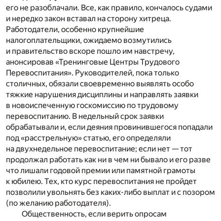
его не разоблачали. Все, как правило, кончалось судами
и нередко закон вставал на сторону хитреца.
Работодатели, особенно крупнейшие
налогоплательщики, ожидаемо возмутились
и правительство вскоре пошло им навстречу,
анонсировав «Тренинговые Центры Трудового
Перевоспитания». Руководителей, пока только
столичных, обязали своевременно выявлять особо
тяжкие нарушения дисциплины и направлять заявки
в новоиспеченную госкомиссию по трудовому
перевоспитанию. В недельный срок заявки
обрабатывали и, если деяния провинившегося попадали
под «расстрельную» статью, его определяли
на двухнедельное перевоспитание; если нет — тот
продолжал работать как ни в чем ни бывало и его разве
что лишали годовой премии или памятной грамоты
к юбилею. Тех, кто курс перевоспитания не пройдет
позволили увольнять без каких-либо выплат и с позором
(по желанию работодателя).
Общественность, если верить опросам