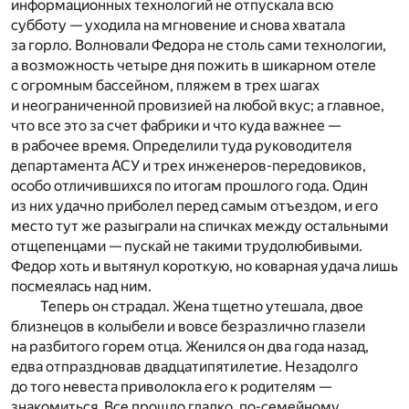
информационных технологий не отпускала всю
субботу — уходила на мгновение и снова хватала
за горло. Волновали Федора не столь сами технологии,
а возможность четыре дня пожить в шикарном отеле
с огромным бассейном, пляжем в трех шагах
и неограниченной провизией на любой вкус; а главное,
что все это за счет фабрики и что куда важнее —
в рабочее время. Определили туда руководителя
департамента АСУ и трех инженеров-передовиков,
особо отличившихся по итогам прошлого года. Один
из них удачно приболел перед самым отъездом, и его
место тут же разыграли на спичках между остальными
отщепенцами — пускай не такими трудолюбивыми.
Федор хоть и вытянул короткую, но коварная удача лишь
посмеялась над ним.
Теперь он страдал. Жена тщетно утешала, двое
близнецов в колыбели и вовсе безразлично глазели
на разбитого горем отца. Женился он два года назад,
едва отпраздновав двадцатипятилетие. Незадолго
до того невеста приволокла его к родителям —
знакомиться. Все прошло гладко, по-семейному.