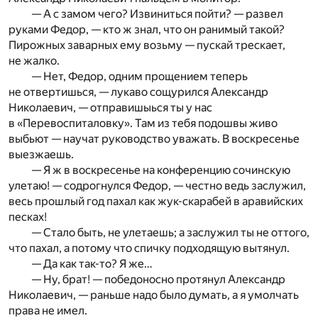
— А с замом чего? Извиниться пойти? — развел
руками Федор, — кто ж знал, что он ранимый такой?
Пирожных заварных ему возьму — пускай трескает,
не жалко.
— Нет, Федор, одним прощением теперь
не отвертишься, — лукаво сощурился Александр
Николаевич, — отправишыься ты у нас
в «Перевоспиталовку». Там из тебя подошвы живо
выбьют — научат руководство уважать. В воскресенье
выезжаешь.
— Я ж в воскресенье на конференцию сочинскую
улетаю! — содрогнулся Федор, — честно ведь заслужил,
весь прошлый год пахал как жук-скарабей в аравийских
песках!
— Стало быть, не улетаешь; а заслужил ты не оттого,
что пахал, а потому что спичку подходящую вытянул.
— Да как так-то? Я же…
— Ну, брат! — победоносно протянул Александр
Николаевич, — раньше надо было думать, а я умолчать
права не имел.