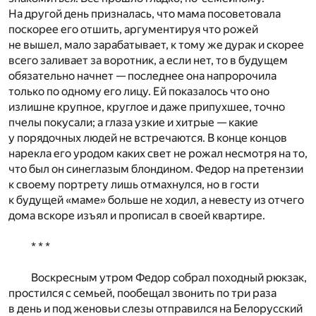
На другой день призналась, что мама посоветовала
поскорее его отшить, аргументируя что рожей
не вышел, мало зарабатывает, к тому же дурак и скорее
всего заливает за воротник, а если нет, то в будущем
обязательно начнет — последнее она напророчила
только по одному его лицу. Ей показалось что оно
излишне крупное, круглое и даже припухшее, точно
пчелы покусали; а глаза узкие и хитрые — какие
у порядочных людей не встречаются. В конце концов
нарекла его уродом каких свет не рожал несмотря на то,
что был он синеглазым блондином. Федор на претензии
к своему портрету лишь отмахнулся, но в гости
к будущей «маме» больше не ходил, а невесту из отчего
дома вскоре изъял и прописал в своей квартире.
* * *
Воскресным утром Федор собрал походный рюкзак,
простился с семьей, пообещал звонить по три раза
в день и под женовьи слезы отправился на Белорусский