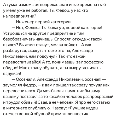
А гуманизмом зря попрекаешь: в иные времена ты б
у меня уже не работал. Ты, Федор, у нас кто
на предприятии?
— Инженер первой категории.
— Нет, Федька! Ты, балагур, первой категории!
Устроишься на другое предприятие и там
безобразничать начнешь. Спросят, откуда ж такой
взялся? Выяснят станут, молва пойдет… А как
разберутся, скажут: что же это ты, Александр
Николаевич, нам подсунул? Так что езжай
перевоспитывайся! А то, понимаешь, за профессию
обидно! Мне страну обувать, а ты выкрутасничать
вздумал!
— Осознал я, Александр Николаевич, осознал! —
заумолял Федор, — к вам пришел так сразу почуял как
перевоспитался. Да моя б воля, памятник бы заму
вашему поставил за то какой он человек распрекрасный
и трудолюбивый! Свая, а не человек! Я про него статью
в интернете опубликую. Назову: «Лучшие кадры
отечественной обувной промышленности».