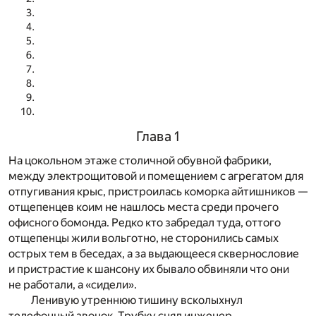
Глава 1
На цокольном этаже столичной обувной фабрики,
между электрощитовой и помещением с агрегатом для
отпугивания крыс, пристроилась коморка айтишников —
отщепенцев коим не нашлось места среди прочего
офисного бомонда. Редко кто забредал туда, оттого
отщепенцы жили вольготно, не сторонились самых
острых тем в беседах, а за выдающееся сквернословие
и пристрастие к шансону их бывало обвиняли что они
не работали, а «сидели».
Ленивую утреннюю тишину всколыхнул
телефонный звонок. Трубку снял инженер