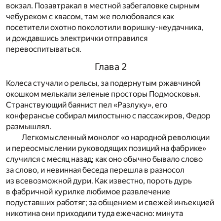
вокзал. Позавтракал в местной забегаловке сырным
чебуреком с квасом, там же полюбовался как
посетители охотно поколотили воришку-неудачника,
и дождавшись электрички отправился
перевоспитываться.
Глава 2
Колеса стучали о рельсы, за подернутым ржавчиной
окошком мелькали зеленые просторы Подмосковья.
Странствующий баянист пел «Разлуку», его
конферансье собирал милостыню с пассажиров, Федор
размышлял.
Легкомысленный монолог «о народной революции
и переосмыслении руководящих позиций на фабрике»
случился с месяц назад; как оно обычно бывало слово
за слово, и невинная беседа перешла в разносол
из всевозможной дури. Как известно, пороть дурь
в фабричной курилке любимое развлечение
подуставших работяг; за общением и свежей инъекцией
никотина они приходили туда ежечасно: минута