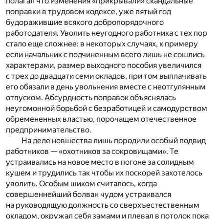
полагал что изменения «прикрывали» скандальные
поправки в трудовом кодексе, уже пятый год
будоражившие всякого добропорядочного
работодателя. Уволить неугодного работника с тех пор
стало еще сложнее: в некоторых случаях, к примеру
если начальник с подчиненным всего лишь не сошлись
характерами, размер выходного пособия увеличился
с трех до двадцати семи окладов, при том выплачивать
его обязали в день увольнения вместе с неотгулянным
отпуском. Абсурдность поправок объяснялась
неугомонной борьбой с безработицей и самодурством
обремененных властью, порочащем отечественное
предпринимательство.
На деле новшества лишь породили особый подвид
работников — «охотников за сокровищами». Те
устраивались на новое место в погоне за солидным
кушем и трудились так чтобы их поскорей захотелось
уволить. Особым шиком считалось, когда
совершеннейший болван чудом устраивался
на руководящую должность со сверхъестественным
окладом, окружал себя замами и плевал в потолок пока