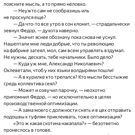
поясните мысль, а то прямо неловко.
— Неужто сам не сообразишь иль
не проснулся еще?
— Да что-то все утро в сон клонит, — страдальчески
зевнул Федор, — духота наверно.
— Значит яснее обозначу пока снова не уснул.
Нашептали мне люди добрые, что ты революцию
на фабрике затеял, мол, сам всем управлять вздумал.
Не нужны, дескать, тебе начальники. Было дело?
— Куда уж мне, Александр Николаевич?
Оклеветали, чтоб у них языки волдырями пошли!
— А в курилке кто трепался? Кто мысли бесстыжие
средь коллектива сеял?
— Может и озвучил парочку, — неохотно
припомнил Федор, — но исключительно в целях
производственной оптимизации.
— А зама моего с должности снять и в цех отправить
подошвы к туфлям приклеивать, тоже оптимизация?
«Это ж какая скотина накапала?» — безответно
пронеслось в голове.