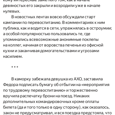
девяностых его закрыли и возродили уже в начале
нулевых.
В новостных лентах вовсю обсуждали старт
кампании по перевоспитанию. В комментариях к ним
публика, как и водится в сети, упражнялась в остроумии;
а особой популярностью пользовались те, где
упоминались всевозможные анонимные поклепы
на коллег, начиная от воровства печенья из офисной
кухни и заканчивая домогательствами и угрозами
насилием.
* * *
В каморку забежала девушка из АХО, заставила
Федора подписать бумагу об отбытии на «мероприятия
по трудовому перевоспитанию» и торжественно
вручила распечатку брони на поезд. Никаких
дополнительных командировочных кроме оплаты
билета (да и того только в одну сторону), как оказалось,
закон не предусматривал, и вся поездка предстояла, что