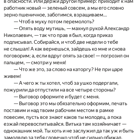
в опасности. Или держи другой пример: приходит к нам
работник новый — зеленый совсем, а мы его словно
зерно пшеничное, заботимся, взращиваем…
— Чтоб в муку потом перемолоть?
— Опять воду мутишь, — махнул рукой Александр
Николаевич, — так что прав я был, когда приказ
подписывал. Собирайся, и чтоб две недели о тебе
не слышал! А как вернешься, зайдешь ко мне и снова
поговорим; а, если вдруг опять за свое! — погрозил он
пальцем, — смотри у меня!
— Что же это, за слово на каторгу? Не при царе
живем!
— А чего ж ты хотел, чтоб за ушко подергали,
пожурили да отпустили на все четыре стороны?
— Выговор оформите и будет с меня.
— Выговор это мы обязательно оформим, печать
поставим и над твоим рабочим местом в рамке
повесим, пусть все знают каков ты молодец, а пока
езжай перевоспитывайся. Витька там хозяйничает —
однокашник мой. Ты хоть и не заслужил да так уж и быть
замолвлю за тебя словечко чтоб не сильно обижал.