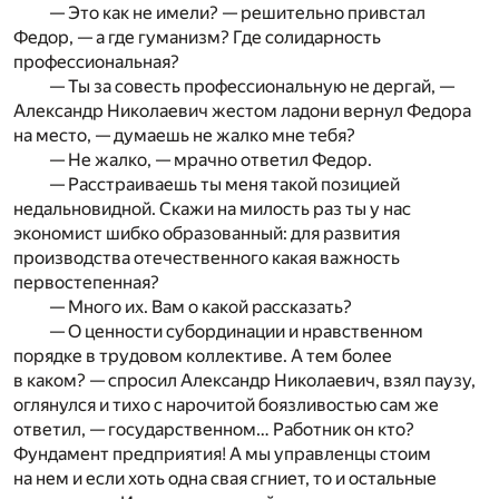
— Это как не имели? — решительно привстал
Федор, — а где гуманизм? Где солидарность
профессиональная?
— Ты за совесть профессиональную не дергай, —
Александр Николаевич жестом ладони вернул Федора
на место, — думаешь не жалко мне тебя?
— Не жалко, — мрачно ответил Федор.
— Расстраиваешь ты меня такой позицией
недальновидной. Скажи на милость раз ты у нас
экономист шибко образованный: для развития
производства отечественного какая важность
первостепенная?
— Много их. Вам о какой рассказать?
— О ценности субординации и нравственном
порядке в трудовом коллективе. А тем более
в каком? — спросил Александр Николаевич, взял паузу,
оглянулся и тихо с нарочитой боязливостью сам же
ответил, — государственном… Работник он кто?
Фундамент предприятия! А мы управленцы стоим
на нем и если хоть одна свая сгниет, то и остальные