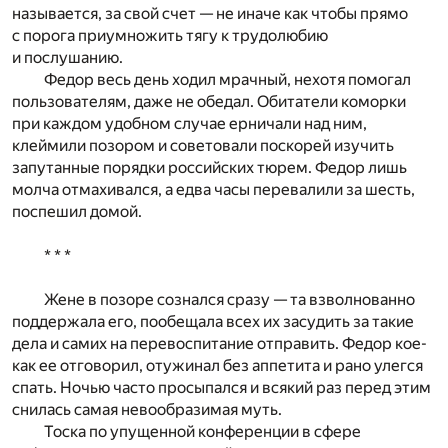
называется, за свой счет — не иначе как чтобы прямо
с порога приумножить тягу к трудолюбию
и послушанию.
Федор весь день ходил мрачный, нехотя помогал
пользователям, даже не обедал. Обитатели коморки
при каждом удобном случае ерничали над ним,
клеймили позором и советовали поскорей изучить
запутанные порядки российских тюрем. Федор лишь
молча отмахивался, а едва часы перевалили за шесть,
поспешил домой.
* * *
Жене в позоре сознался сразу — та взволнованно
поддержала его, пообещала всех их засудить за такие
дела и самих на перевоспитание отправить. Федор кое-
как ее отговорил, отужинал без аппетита и рано улегся
спать. Ночью часто просыпался и всякий раз перед этим
снилась самая невообразимая муть.
Тоска по упущенной конференции в сфере