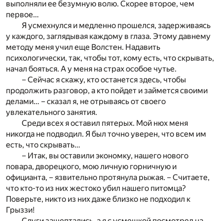
выполняли ее безумную волю. Скорее второе, чем
первое…
Я усмехнулся и медленно прошелся, задерживаясь
у каждого, заглядывая каждому в глаза. Этому давнему
методу меня учил еще Волстен. Надавить
психологически, так, чтобы тот, кому есть, что скрывать,
начал бояться. А у меня на страх особое чутье.
– Сейчас я скажу, кто останется здесь, чтобы
продолжить разговор, а кто пойдет и займется своими
делами… – сказал я, не отрываясь от своего
увлекательного занятия.
Среди всех я оставил пятерых. Мой нюх меня
никогда не подводил. Я был точно уверен, что всем им
есть, что скрывать…
– Итак, вы оставили экономку, нашего нового
повара, дворецкого, мою личную горничную и
официанта, – язвительно протянула рыжая. – Считаете,
что кто-то из них жестоко убил нашего питомца?
Поверьте, никто из них даже близко не подходил к
Грыззи!
Слуги зашептались, а я с усмешкой посмотрел на