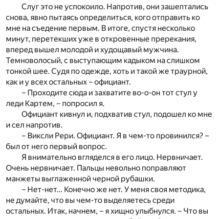
Слуг это не успокоило. Напротив, они зашептались
снова, явно пытаясь определиться, кого отправить ко
мне на съедение первым. В итоге, спустя несколько
минут, перетекших уже в откровенные пререкания,
вперед вышел молодой и худощавый мужчина.
Темноволосый, с выступающим кадыком на слишком
тонкой шее. Судя по одежде, хоть и такой же траурной,
как и у всех остальных – официант.
– Проходите сюда и захватите во-о-он тот стул у
леди Картем, – попросил я.
Официант кивнул и, подхватив стул, подошел ко мне
и сел напротив.
– Виксли Рери. Официант. Я в чем-то провинился? –
был от него первый вопрос.
Я внимательно вгляделся в его лицо. Нервничает.
Очень нервничает. Пальцы невольно поправляют
манжеты выглаженной черной рубашки.
– Нет-нет… Конечно же нет. У меня своя методика,
не думайте, что вы чем-то выделяетесь среди
остальных. Итак, начнем, – я хищно улыбнулся. – Что вы