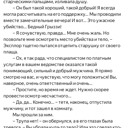
старческими пальцами, изливала душу.
– Он был такой хороший, такой добрый! Я всегда
могла рассчитывать на его поддержку… Мы проводили
вместе замечательные вечера! И вот… Это ужасное
убийство… Бедный Грыззи!
– Я сочувствую, правда… Мне очень жаль. Но
позвольте мне осмотреть место убийства и тело, –
Эксплор тщетно пытался отцепить старушку от своего
плаща.
– Ох, я так рада, что специалистом по платным
услугам в вашем ведомстве оказался такой
понимающий, сильный и добрый мужчина. Я прямо
смотрю на вас, и чувствую, что могу положиться! Вы,
наверное, очень ответственный и очень…
– Простите, но время не ждет. Нужно скорее
провести осмотр несчастного…
– Да, да… Конечно… – тетя, наконец, отпустила
мужчину, и тот зашел в комнату.
Мы прошли за ним.
– Трупа нет! – он обернулся, а в его глазах была
тревога. – Вы убрали куда-то тело? Или это сделал кто-