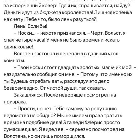
за испорченный ковер! Где я их, спрашивается, найду?!
Деньги идут из бюджета королевства! Лишняя копейка
на счету! Тебе что, было лень разуться?!
Лень! Если бы!
– Носки… – нехотя признался я. – Черт, Вольст, я
спал четыре часа! У меня не было времени искать
одинаковые!
Волстен застонал и переплыл в дальний угол
комнаты.
– Твои носки стоят двадцать золотых, мальчик мой! –
назидательно сообщил он мне. – Потому что именно их
ты будешь отрабатывать, расследуя это дело
безвозмездно. От чистой души, так сказать.
Закашлялся. После неверяще посмотрел на
призрака.
– Прости, но нет. Тебе самому за репутацию
ведомства не обидно? Мы не имеем права тратить
время на подобные дела! Эта леди Флерис просто
сумасшедшая. Я видел ее, – серьезно посмотрел на
Волстена, но он лишь поморщился.