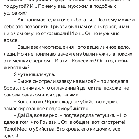
то другой? И… Почему ваш муж жил в подобных
условиях?
– Ах, понимаете, мы очень богаты… Поэтому можем
себе это позволить. Грыззи был нам очень дорог, и мы
ни в чем ему не отказывали! И он… Он не муж мне
вовсе!
– Ваши взаимоотношения – это ваше личное дело,
леди. Но я не понимаю, зачем ему были нужны в покоях
эти мешки с зерном… И эти… Колесики? Он что, любил
животных?
Я чуть кашлянула.
– Вы же смотрели заявку на вызов? – приподняла
бровь, понимая, что оплаченный детектив, похоже, не
совсем ознакомился с деталями.
– Конечно же! Кровожадное убийство в доме,
замаскированное под самоубийство…
– Да! Да, все верно! – подтвердила тетушка. – Но
дело в том, что Грыззи… Ох, в общем, вот, смотрите!
Тело! Место убийства! Его кровь, его кишочки, все
здесь!