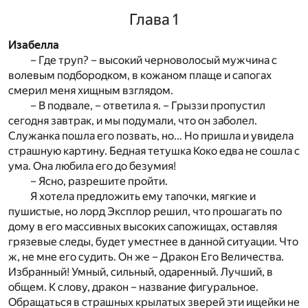
Глава 1
Изабелла
– Где труп? – высокий черноволосый мужчина с
волевым подбородком, в кожаном плаще и сапогах
смерил меня хищным взглядом.
– В подвале, – ответила я. – Грыззи пропустил
сегодня завтрак, и мы подумали, что он заболел.
Служанка пошла его позвать, но… Но пришла и увидела
страшную картину. Бедная тетушка Коко едва не сошла с
ума. Она любила его до безумия!
– Ясно, разрешите пройти.
Я хотела предложить ему тапочки, мягкие и
пушистые, но лорд Эксплор решил, что прошагать по
дому в его массивных высоких сапожищах, оставляя
грязевые следы, будет уместнее в данной ситуации. Что
ж, не мне его судить. Он же – Дракон Его Величества.
Избранный! Умный, сильный, одаренный. Лучший, в
общем. К слову, дракон – название фигуральное.
Обращаться в страшных крылатых зверей эти ищейки не