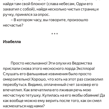
найдя там свой блокнот (слава небесам, Одри его
захватил с собой), найдя несколько чистых страниц и
ручку, принялся за опрос.
– В котором часу, вы говорите, произошло
несчастье?
* * *
Изабелла
Просто неслыханно! Эти олухи из Ведомства
прислали снова этого несносного лорда Эксплора!
Слушать его фальшивые извинения было просто
омерзительно! Хорошо, что хоть на этот раз соизволил
переобуться. Видимо, оплаченный счет за ковер его
впечатлил. Как впечатлила его лживая речь мою
несчастную тетушку. Купилась на его якобы обаяние! Да
как вообще можно ему верить после того, как он смел
насмехаться над нами?