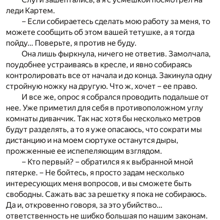
леди Картем.
– Если собираетесь сделать мою работу за меня, то
можете сообщить об этом вашей тетушке, а я тогда
пойду… Поверьте, я против не буду.
Она лишь фыркнула, ничего не ответив. Замолчала,
поудобнее устраиваясь в кресле, и явно собираясь
контролировать все от начала и до конца. Закинула одну
стройную ножку на другую. Что ж, хочет – ее право.
И все же, опрос я собрался проводить подальше от
нее. Уже приметил для себя в противоположном углу
комнаты диванчик. Так нас хотя бы несколько метров
будут разделять, а то я уже опасаюсь, что сократи мы
дистанцию и на моем сюртуке останутся дыры,
прожженные ее испепеляющим взглядом.
– Кто первый? – обратился я к выбранной мной
пятерке. – Не бойтесь, я просто задам несколько
интересующих меня вопросов, и вы сможете быть
свободны. Сажать вас за решетку я пока не собираюсь.
Да и, откровенно говоря, за это убийство…
ответственность не шибко большая по нашим законам.