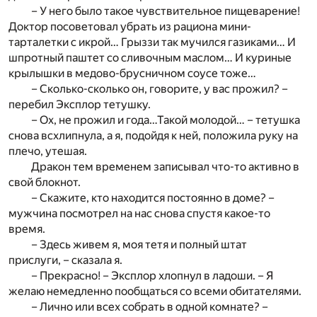
– У него было такое чувствительное пищеварение!
Доктор посоветовал убрать из рациона мини-
тарталетки с икрой… Грыззи так мучился газиками… И
шпротный паштет со сливочным маслом… И куриные
крылышки в медово-брусничном соусе тоже…
– Сколько-сколько он, говорите, у вас прожил? –
перебил Эксплор тетушку.
– Ох, не прожил и года…Такой молодой… – тетушка
снова всхлипнула, а я, подойдя к ней, положила руку на
плечо, утешая.
Дракон тем временем записывал что-то активно в
свой блокнот.
– Скажите, кто находится постоянно в доме? –
мужчина посмотрел на нас снова спустя какое-то
время.
– Здесь живем я, моя тетя и полный штат
прислуги, – сказала я.
– Прекрасно! – Эксплор хлопнул в ладоши. – Я
желаю немедленно пообщаться со всеми обитателями.
– Лично или всех собрать в одной комнате? –