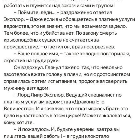
работать и глумится над заказчиками и трупом!
– Поймите, леди… – раздраженно ответил
Эксплор. – Даже если вы обращаетесь в платные услуги
ведомства, это не значит, что мы возьмемся за дело.
Тем более, что и убийства нет. По закону смерть
крысоподобных существ не считается за
происшествие, – ответил он, враз посерьезнев.
– Ваше полное имя, – так же холодно повторила я,
скрестив на груди руки.
Он вздохнул. Глянул тяжело, так, что невольно
захотелось вжать голову в плечи, но я с достоинством
справилась с этим испытанием, продолжая сверлить
мужчину взглядом.
– Лорд Лиир Эксплор. Ведущий специалист по
платным услугам ведомства «Драконы Его
Величества». И я заявляю, что отказываюсь брать это
дело и участвовать в этом цирке! Можете жаловаться,
кому хотите.
– И пожалуюсь. И, будьте уверены, завтра вы
лишитесь вашей работы! – в груди клокотало