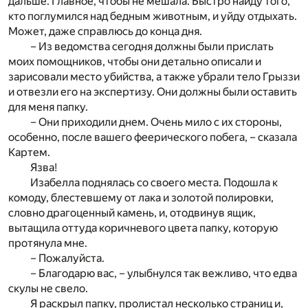
дальше. Главное, чтобы не мешала. Быстро найду того,
кто поглумился над бедным животным, и уйду отдыхать.
Может, даже справлюсь до конца дня.
– Из ведомства сегодня должны были прислать
моих помощников, чтобы они детально описали и
зарисовали место убийства, а также убрали тело Грыззи
и отвезли его на экспертизу. Они должны были оставить
для меня папку.
– Они приходили днем. Очень мило с их стороны,
особенно, после вашего феерического побега, – сказала
Картем.
Язва!
Изабелла поднялась со своего места. Подошла к
комоду, блестевшему от лака и золотой полировки,
словно драгоценный камень, и, отодвинув ящик,
вытащила оттуда коричневого цвета папку, которую
протянула мне.
– Пожалуйста.
– Благодарю вас, – улыбнулся так вежливо, что едва
скулы не свело.
Я раскрыл папку, пролистал несколько страниц и,