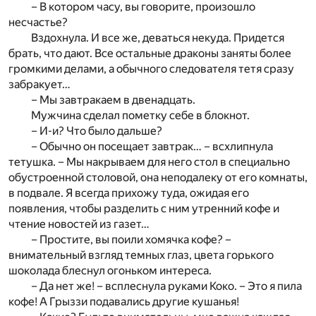
– В котором часу, вы говорите, произошло
несчастье?
Вздохнула. И все же, деваться некуда. Придется
брать, что дают. Все остальные драконы заняты более
громкими делами, а обычного следователя тетя сразу
забракует…
– Мы завтракаем в двенадцать.
Мужчина сделал пометку себе в блокнот.
– И-и? Что было дальше?
– Обычно он посещает завтрак… – всхлипнула
тетушка. – Мы накрываем для него стол в специально
обустроенной столовой, она неподалеку от его комнаты,
в подвале. Я всегда прихожу туда, ожидая его
появления, чтобы разделить с ним утренний кофе и
чтение новостей из газет…
– Простите, вы поили хомячка кофе? –
внимательный взгляд темных глаз, цвета горького
шоколада блеснул огоньком интереса.
– Да нет же! – всплеснула руками Коко. – Это я пила
кофе! А Грыззи подавались другие кушанья!