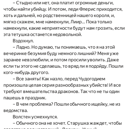
– Стыдно или нет, она платит огромные деньги,
чтобы найти убийцу. И потом, леди Флерис приходится,
хоть и дальней, но родственницей нашего короля, и,
мягко скажем, мне намекнули, Лиир… Пока только
намекнули, какие неприятности будут нам грозить, если
эта тетушка останется недовольной.
Вздохнул.
– Ладно. Но думаю, ты понимаешь, что я на этой
вечеринке безумия буду немного лишний? Меня уже
заранее невзлюбили, и потом просили уволить. Даже
если ты этого не сделаешь, то вряд ли я подойду. Пошли
кого-нибудь другого.
– Все заняты! Как назло, перед Чудогодием
произошла целая серия разнообразных убийств! И все
требуют вмешательства драконов. Так что не ты один
пашешь в праздник.
– В чем проблема? Пошли обычного ищейку, не из
ведомства.
Волстен усмехнулся.
– Обычного она не хочет. Старушка жаждет, чтобы