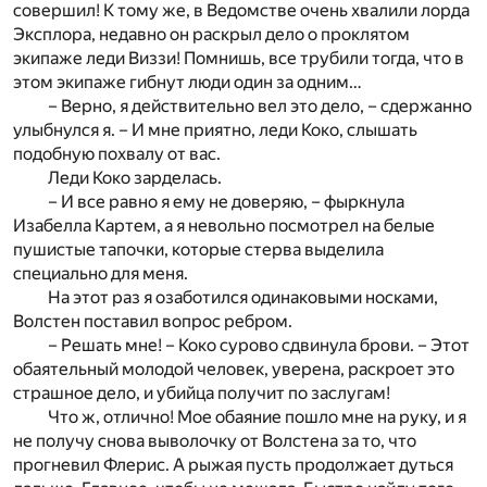
совершил! К тому же, в Ведомстве очень хвалили лорда
Эксплора, недавно он раскрыл дело о проклятом
экипаже леди Виззи! Помнишь, все трубили тогда, что в
этом экипаже гибнут люди один за одним…
– Верно, я действительно вел это дело, – сдержанно
улыбнулся я. – И мне приятно, леди Коко, слышать
подобную похвалу от вас.
Леди Коко зарделась.
– И все равно я ему не доверяю, – фыркнула
Изабелла Картем, а я невольно посмотрел на белые
пушистые тапочки, которые стерва выделила
специально для меня.
На этот раз я озаботился одинаковыми носками,
Волстен поставил вопрос ребром.
– Решать мне! – Коко сурово сдвинула брови. – Этот
обаятельный молодой человек, уверена, раскроет это
страшное дело, и убийца получит по заслугам!
Что ж, отлично! Мое обаяние пошло мне на руку, и я
не получу снова выволочку от Волстена за то, что
прогневил Флерис. А рыжая пусть продолжает дуться