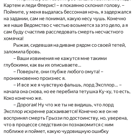
Картем и леди Флерис! – я покаянно склонил голову. –
Поймите, у меня выдалась бессонная ночь, я задержался
на задании, сам не понимал, какую несу чушь. Конечно
же наше Ведомство с честью возьмется за это дело, а я
сам буду счастлив расследовать смерть несчастного
хомячка!
Рыжая, сидевшая на диване рядом со своей тетей,
заломила бровь.
– Ваши извинения не кажутся мне такими
глубокими, как вы их описываете…
– Поверьте, они глубже любого омута! –
проникновенно произнес я.
– И все же я чувствую фальшь, лорд Эксплор… –
начала она снова, но ее перебила тетушка Ку-ку, то есть,
Коко конечно же.
– Дорогая! Ну что же ты не видишь, что лорд
Эксплор искренне раскаивается! Конечно же он не
воспринял смерть Грыззи по достоинству, но, уверена,
что в процессе следствия он познакомится с ним
поближе и поймет, какую чудовищную ошибку