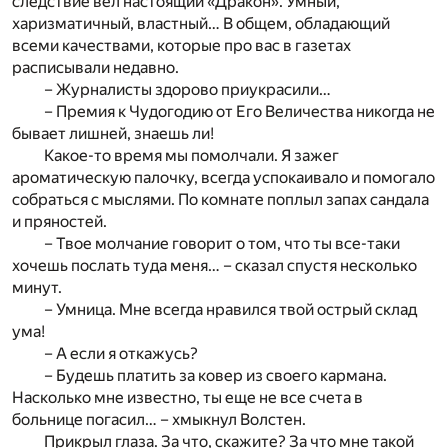
следствие вел настоящий «Дракон». Умный,
харизматичный, властный… В общем, обладающий
всеми качествами, которые про вас в газетах
расписывали недавно.
– Журналисты здорово приукрасили…
– Премия к Чудогодию от Его Величества никогда не
бывает лишней, знаешь ли!
Какое-то время мы помолчали. Я зажег
ароматическую палочку, всегда успокаивало и помогало
собраться с мыслями. По комнате поплыл запах сандала
и пряностей.
– Твое молчание говорит о том, что ты все-таки
хочешь послать туда меня… – сказал спустя несколько
минут.
– Умница. Мне всегда нравился твой острый склад
ума!
– А если я откажусь?
– Будешь платить за ковер из своего кармана.
Насколько мне известно, ты еще не все счета в
больнице погасил… – хмыкнул Волстен.
Прикрыл глаза. За что, скажите? За что мне такой