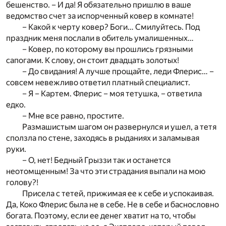
бешенство. – И да! Я обязательно пришлю в ваше
ведомство счет за испорченный ковер в комнате!
– Какой к черту ковер? Боги… Смилуйтесь. Под
праздник меня послали в обитель умалишенных…
– Ковер, по которому вы прошлись грязными
сапогами. К слову, он стоит двадцать золотых!
– До свидания! А лучше прощайте, леди Флерис… –
совсем невежливо ответил платный специалист.
– Я – Картем. Флерис – моя тетушка, – ответила
едко.
– Мне все равно, простите.
Размашистым шагом он развернулся и ушел, а тетя
сползла по стене, заходясь в рыданиях и заламывая
руки.
– О, нет! Бедный Грыззи так и останется
неотомщенным! За что эти страдания выпали на мою
голову?!
Присела с тетей, прижимая ее к себе и успокаивая.
Да, Коко Флерис была не в себе. Не в себе и баснословно
богата. Поэтому, если ее денег хватит на то, чтобы