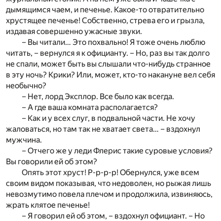
дымящимся чаем, и печенье. Какое-то отвратительно
хрустящее печенье! Собственно, стрева его и грызла,
издавая совершенно ужасные звуки.
– Вы читали… Это похвально! Я тоже очень люблю
читать, – вернулся я к официанту. – Но, раз вы так долго
не спали, может быть вы слышали что-нибудь странное
в эту ночь? Крики? Или, может, кто-то накануне вел себя
необычно?
– Нет, лорд Эксплор. Все было как всегда.
– А где ваша комната располагается?
– Как и у всех слуг, в подвальной части. Не хочу
жаловаться, но там так не хватает света… – вздохнул
мужчина.
– Отчего же у леди Флерис такие суровые условия?
Вы говорили ей об этом?
Опять этот хруст! Р-р-р-р! Обернулся, уже всем
своим видом показывая, что недоволен, но рыжая лишь
невозмутимо повела плечом и продолжила, извиняюсь,
жрать клятое печенье!
– Я говорил ей об этом, – вздохнул официант. – Но