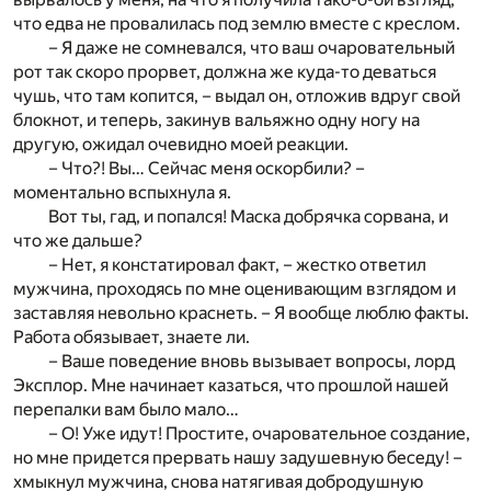
что едва не провалилась под землю вместе с креслом.
– Я даже не сомневался, что ваш очаровательный
рот так скоро прорвет, должна же куда-то деваться
чушь, что там копится, – выдал он, отложив вдруг свой
блокнот, и теперь, закинув вальяжно одну ногу на
другую, ожидал очевидно моей реакции.
– Что?! Вы… Сейчас меня оскорбили? –
моментально вспыхнула я.
Вот ты, гад, и попался! Маска добрячка сорвана, и
что же дальше?
– Нет, я констатировал факт, – жестко ответил
мужчина, проходясь по мне оценивающим взглядом и
заставляя невольно краснеть. – Я вообще люблю факты.
Работа обязывает, знаете ли.
– Ваше поведение вновь вызывает вопросы, лорд
Эксплор. Мне начинает казаться, что прошлой нашей
перепалки вам было мало…
– О! Уже идут! Простите, очаровательное создание,
но мне придется прервать нашу задушевную беседу! –
хмыкнул мужчина, снова натягивая добродушную