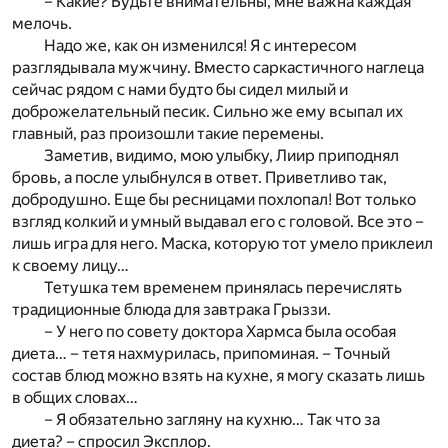
– Какие? Будьте внимательны, мне важна каждая
мелочь.
Надо же, как он изменился! Я с интересом
разглядывала мужчину. Вместо саркастичного наглеца
сейчас рядом с нами будто бы сидел милый и
доброжелательный песик. Сильно же ему всыпал их
главный, раз произошли такие перемены.
Заметив, видимо, мою улыбку, Лиир приподнял
бровь, а после улыбнулся в ответ. Приветливо так,
добродушно. Еще бы ресницами похлопал! Вот только
взгляд колкий и умный выдавал его с головой. Все это –
лишь игра для него. Маска, которую тот умело приклеил
к своему лицу…
Тетушка тем временем принялась перечислять
традиционные блюда для завтрака Грыззи.
– У него по совету доктора Хармса была особая
диета… – тетя нахмурилась, припоминая. – Точный
состав блюд можно взять на кухне, я могу сказать лишь
в общих словах…
– Я обязательно загляну на кухню… Так что за
диета? – спросил Эксплор.