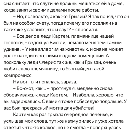
она считает, что слуги не должны мешаться ей в доме,
когда заняты своими делами после работы.
– Но, позвольте, а как же Грызии? Я так понял, что он
был на особом счету, тогда почему его поселили на
таких же условиях, что и слуг? – спросил я.
– Все дело в леди Картем, племяннице нашей
госпожи, – вздохнул Виксли, немало меня тем самым
удивив. – У нее аллергия на животных, и она не может
долго находиться с ними в одном помещении. А
поскольку леди Флерис так же, как и Грыззи, очень
любит свою племянницу, то был найден такой
компромисс.
Ну вот ты и попалась, зараза.
– Во-о-от, как… – протянул я, медленно снова
оборачиваясь к леди Картем. – Изабелла, хорошо, что
вы задержались. С вами я тоже побеседую подольше. У
вас был прекрасный мотив для убийства!
Картем как раз грызла очередное печенье, и
услышав мои слова, тут же нахмурилась и уже хотела
ответить что-то колкое, но не смогла – поперхнулась