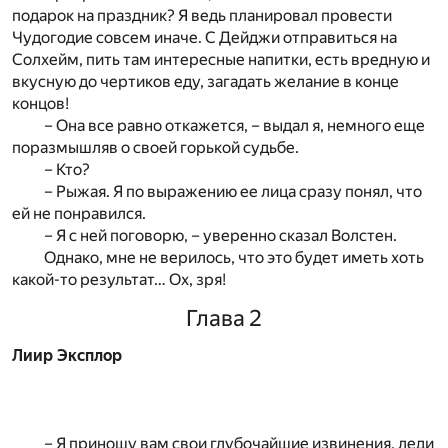
подарок на праздник? Я ведь планировал провести
Чудогодие совсем иначе. С Дейджи отправиться на
Солхейм, пить там интересные напитки, есть вредную и
вкусную до чертиков еду, загадать желание в конце
концов!
– Она все равно откажется, – выдал я, немного еще
поразмышляв о своей горькой судьбе.
– Кто?
– Рыжая. Я по выражению ее лица сразу понял, что
ей не понравился.
– Я с ней поговорю, – уверенно сказал Волстен.
Однако, мне не верилось, что это будет иметь хоть
какой-то результат… Ох, зря!
Глава 2
Лиир Эксплор
– Я приношу вам свои глубочайшие извинения, леди