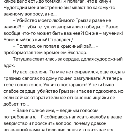
какое дело есть до хомяка? Я полагал, что в канун
Чудогодия меня экстренно вызывают по какому-то
важному вопросу, а не…
– Убийство моего любимого Грыззи разве не
важно?! – губы тетушки запрыгали от обиды. – Разве
вообще что-то может быть важнее?! Он же – мученик!
Убиенный без вины! Страдалец!
– Полагаю, он попал в крысиный рай… –
пробормотал тем временем Эксплор.
Тетушка схватилась за сердце, делая судорожный
вдох.
Ну все, сволочь! Ты мне не понравился, еще когда в
грязных сапогах по дому пошел разгуливать! А теперь
тебе точно конец. Уж я-то постараюсь! У тети было
слабое сердце, убийство Грыззи и так ее подкосило, но
если сейчас отвратительное отношение ищейки ее
добьет, то…
– Ваше полное имя, – ледяным голосом
потребовала я. – Я собираюсь написать жалобу в ваше
ведомство и прояснить вопрос, почему дракон,
вызванный нами за большие деньги, отказывается