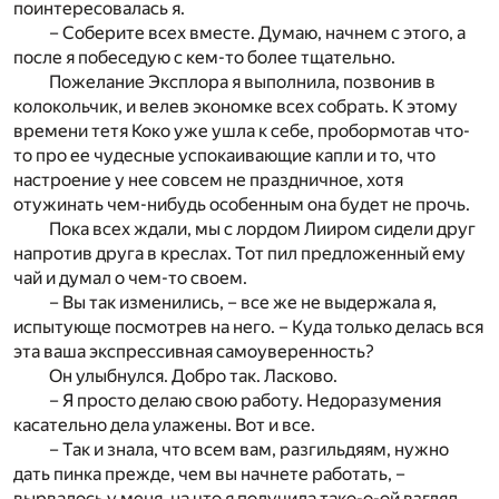
поинтересовалась я.
– Соберите всех вместе. Думаю, начнем с этого, а
после я побеседую с кем-то более тщательно.
Пожелание Эксплора я выполнила, позвонив в
колокольчик, и велев экономке всех собрать. К этому
времени тетя Коко уже ушла к себе, пробормотав что-
то про ее чудесные успокаивающие капли и то, что
настроение у нее совсем не праздничное, хотя
отужинать чем-нибудь особенным она будет не прочь.
Пока всех ждали, мы с лордом Лииром сидели друг
напротив друга в креслах. Тот пил предложенный ему
чай и думал о чем-то своем.
– Вы так изменились, – все же не выдержала я,
испытующе посмотрев на него. – Куда только делась вся
эта ваша экспрессивная самоуверенность?
Он улыбнулся. Добро так. Ласково.
– Я просто делаю свою работу. Недоразумения
касательно дела улажены. Вот и все.
– Так и знала, что всем вам, разгильдяям, нужно
дать пинка прежде, чем вы начнете работать, –
вырвалось у меня, на что я получила тако-о-ой взгляд,