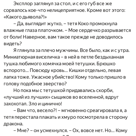
Эксплор заглянул за стол, и с его губ все же
сорвалось кое-что нелицеприятное. Кроме вот этого:
«Какого дьявола?!»
– Да, выглядит жутко, – тетя Коко промокнула
влажные глаза платочком. – Мое сердечко разрывается
от боли! Наверное, вам такое прежде не доводилось
видеть?
Я глянула за плечо мужчины. Все было, как и с утра.
Миниатюрная виселичка – в ней в петле бездыханная
тушка любимого хомячка моей тетушки. Брюшко
вспорото… Повсюду кровь… Кишки отдельно, левая
лапка тоже. Ужасное убийство! Кому только пришло в
голову подобное зверство?
Но пока мы с тетушкой придавались скорби,
«лучший из лучших» сыщиков во вселенной, вдруг
захохотал. Зло и цинично!
– Вам что, весело?! – мгновенно среагировала я, а
тетя перестала плакать и хмуро посмотрела в сторону
дракона.
– Мне? – он усмехнулся. – Ох, вовсе нет. Но… Кому