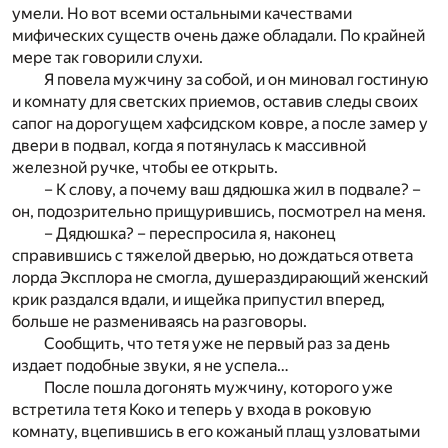
умели. Но вот всеми остальными качествами
мифических существ очень даже обладали. По крайней
мере так говорили слухи.
Я повела мужчину за собой, и он миновал гостиную
и комнату для светских приемов, оставив следы своих
сапог на дорогущем хафсидском ковре, а после замер у
двери в подвал, когда я потянулась к массивной
железной ручке, чтобы ее открыть.
– К слову, а почему ваш дядюшка жил в подвале? –
он, подозрительно прищурившись, посмотрел на меня.
– Дядюшка? – переспросила я, наконец
справившись с тяжелой дверью, но дождаться ответа
лорда Эксплора не смогла, душераздирающий женский
крик раздался вдали, и ищейка припустил вперед,
больше не размениваясь на разговоры.
Сообщить, что тетя уже не первый раз за день
издает подобные звуки, я не успела…
После пошла догонять мужчину, которого уже
встретила тетя Коко и теперь у входа в роковую
комнату, вцепившись в его кожаный плащ узловатыми