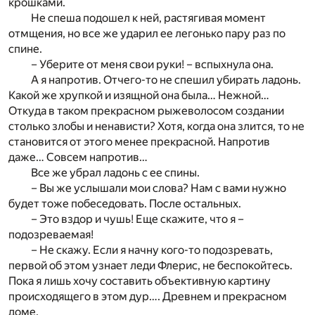
крошками.
Не спеша подошел к ней, растягивая момент
отмщения, но все же ударил ее легонько пару раз по
спине.
– Уберите от меня свои руки! – вспыхнула она.
А я напротив. Отчего-то не спешил убирать ладонь.
Какой же хрупкой и изящной она была… Нежной…
Откуда в таком прекрасном рыжеволосом создании
столько злобы и ненависти? Хотя, когда она злится, то не
становится от этого менее прекрасной. Напротив
даже… Совсем напротив…
Все же убрал ладонь с ее спины.
– Вы же услышали мои слова? Нам с вами нужно
будет тоже побеседовать. После остальных.
– Это вздор и чушь! Еще скажите, что я –
подозреваемая!
– Не скажу. Если я начну кого-то подозревать,
первой об этом узнает леди Флерис, не беспокойтесь.
Пока я лишь хочу составить объективную картину
происходящего в этом дур…. Древнем и прекрасном
доме.