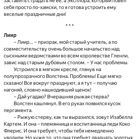
заставить страдать не ее, а Эксплора, который повел
себя просто по-хамски, то я готова устроить ему
веселые праздничные дни!
* * *
Лиир
– Лиир… – призрак, мой старый учитель, а по
совместительству очень большое начальство над
сыскными ведомствами во всем королевстве Гленли,
завис над старым дубовым столом. – У нас проблемы.
Устроился в мягком кресле, глянув на
полупрозрачного Волстена. Проблемы! Еще мягко
сказано! Все вокруг празднуют, а я тут – получаю
нагоняй, словно нашкодивший щенок!
– Дай угадаю? Вчерашняя рыжая стерва?
Волстен кашлянул. В его руках появился кусок
пергамента.
– Рыжую стерву, как ты выразился, зовут Изабелла
Картем. И она – племянница и воспитанница леди Коко
Флерис. И она требует, чтобы тебя немедленно
уволили. Но хуже то, что она требует двадцать золотых