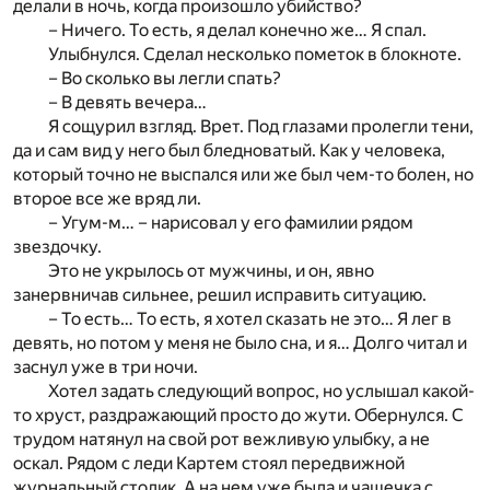
делали в ночь, когда произошло убийство?
– Ничего. То есть, я делал конечно же… Я спал.
Улыбнулся. Сделал несколько пометок в блокноте.
– Во сколько вы легли спать?
– В девять вечера…
Я сощурил взгляд. Врет. Под глазами пролегли тени,
да и сам вид у него был бледноватый. Как у человека,
который точно не выспался или же был чем-то болен, но
второе все же вряд ли.
– Угум-м… – нарисовал у его фамилии рядом
звездочку.
Это не укрылось от мужчины, и он, явно
занервничав сильнее, решил исправить ситуацию.
– То есть… То есть, я хотел сказать не это… Я лег в
девять, но потом у меня не было сна, и я… Долго читал и
заснул уже в три ночи.
Хотел задать следующий вопрос, но услышал какой-
то хруст, раздражающий просто до жути. Обернулся. С
трудом натянул на свой рот вежливую улыбку, а не
оскал. Рядом с леди Картем стоял передвижной
журнальный столик. А на нем уже была и чашечка с