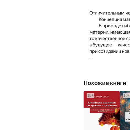
Отличительным че
Концепция мат
В природе на
материи, имеющая 
то качественное с
а будущее — каче
при созидании но
...
Похожие книги