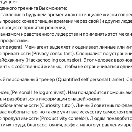
удущее».
данного тренинга Вы сможете:
ставление о будущем времени как потенциале жизни совре
 процесс конвергенции времени через свой (и других люде
в процессе принятия решений,
анизмом нравственного лидерства и применять этот механ
 профессиям:
me agent). Мем-агент выделяет и оценивает личные или и
о приватности (Privacy consultant). Специалист по устра
айфхакингу (Hackschooling counselor). Этот человек вдохно
менты с собственной жизнью, чтобы не ограничиваться одн
й персональный тренер (Quantified self personal trainer)
ец (Personal life log archivist). Нам понадобится помощь э
 и разобраться в информации о нашей жизни.
юбознательности (Curiosity tutor). Личный советник по флан
вас любопытство, но также учит вас искусству самостоятел
о продуктивности (Productivity conselor). Людям понадоби
и их труда, благосостояния, эффективного управления вр