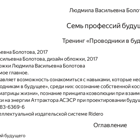
Людмила Васильевна Боло
Семь профессий буду
Тренинг «Проводники в бу
евна Болотова, 2017
ильевна Болотова, дизайн обложки, 2017
ожки Людмила Васильевна Болотова
мое главное.
тавляет возможность ознакомиться с навыками, которые н
дникам в будущее», среди них: осознание собственной ко
матрицы жизни», познание принципа коэволюции при взаи
ки на энергии Аттрактора АСЭСР при проектировании буду
483-6369-6
еллектуальной издательской системе Ridero
Оглавление
ий будущего