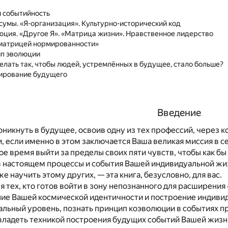
и событийность
рсумы. «Я-организация». Культурно-исторический код
люция. «Другое Я». «Матрица жизни». Нравственное лидерство
 «матрицей нормированности»
ип эволюции
делать так, чтобы людей, устремлённых в будущее, стало больше?
тирование будущего
Введение
оникнуть в будущее, освоив одну из тех профессий, через 
 если именно в этом заключается Ваша великая миссия в 
ое время выйти за пределы своих пяти чувств, чтобы как бы
 настоящем процессы и события Вашей индивидуальной жизн
е научить этому других, — эта книга, безусловно, для вас.
ля тех, кто готов войти в зону непознанного для расширени
ние Вашей космической идентичности и построение индиви
кальный уровень, познать принцип коэволюции в событиях 
овладеть техникой построения будущих событий Вашей жизни,