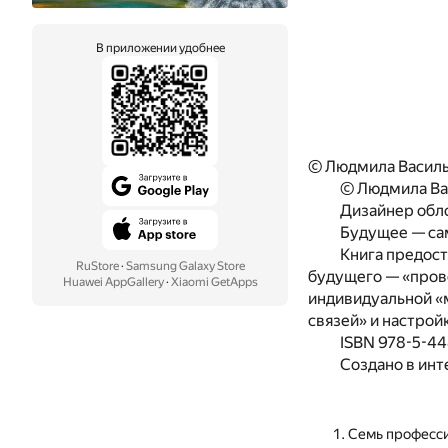
В приложении удобнее
© Людмила Василь
© Людмила Вас
Дизайнер обл
Будущее — са
Книга предос
RuStore
·
Samsung Galaxy Store
будущего — «прово
Huawei AppGallery
·
Xiaomi GetApps
индивидуальной «
связей» и настрой
ISBN 978-5-4
Создано в инт
Семь професс