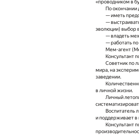
«проводником в б
По окончании 
— иметь пред
— выстраивать
эволюции) выбор 
— владеть мех
— работать по
Мем-агент (Me
Консультант п
Советник по л
мира, на экспери
заведении.
Количественны
в личной жизни.
Личный летопис
систематизировать
Воспитатель л
и поддерживает в 
Консультант п
производительност