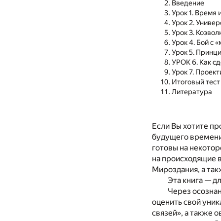
Введение
Урок 1. Время 
Урок 2. Униве
Урок 3. Коэво
Урок 4. Бой с
Урок 5. Принц
УРОК 6. Как с
Урок 7. Проек
Итоговый тест
Литература
Если Вы хотите пр
будущего времени,
готовы на некотор
на происходящие в
Мироздания, а такж
Эта книга — д
Через осозна
оценить свой уни
связей», а также 