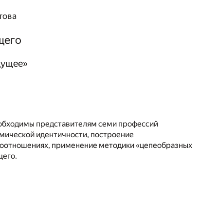
това
щего
дущее»
еобходимы представителям семи профессий
смической идентичности, построение
моотношениях, применение методики «цепеобразных
щего.