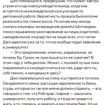
Джо поморщился, предвкушая, что скажет завтра
утром его научная руководительница, когда они
встретятся на еженедельной консультации по
дипломной работе. Вероятность провала была вполне
реальной и постоянно росла. По ночам ему иногда
снились кошмары: возвращение домой в Шотландию,
плохо скрываемое разочарование на лицах родителей,
самодовольное злорадство на лицах всех, кто считал
Джо идиотом уже за то, что он вообще подал заявление
в университет.
— Это предложение, конечно, радикальное, но
почему бы, Грини, не прислушаться к ее советам? В
этом году у тебя диплом. Может, с поэзией лучше пока
повременить и сосредоточиться на том, ради чего ты,
собственно, и находишься здесь?
Джо перевернулся на спину и уставился в потолок.
Ожидания его семьи, растущая задолженность банку,
ссуды, которые он так или иначе должен отдавать, — все
говорило о том, что Роб прав: главное — закончить
университет, получить работу, и тогда не придется
жить, а то, глядишь, и умирать в мусорном баке. Но на