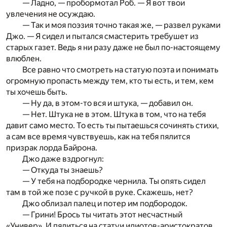
— Ладно, — пробормотал Роб. — Я вот твои
увлечения не осуждаю.
— Так и моя поэзия точно такая же, — развел руками
Джо. — Я сидел и пытался смастерить требушет из
старых газет. Ведь я ни разу даже не был по-настоящему
влюблен.
Все равно что смотреть на статую поэта и понимать
огромную пропасть между тем, кто ты есть, и тем, кем
ты хочешь быть.
— Ну да, в этом-то вся и штука, — добавил он.
— Нет. Штука не в этом. Штука в том, что на тебя
давит само место. То есть ты пытаешься сочинять стихи,
а сам все время чувствуешь, как на тебя пялится
призрак лорда Байрона.
Джо даже вздрогнул:
— Откуда ты знаешь?
— У тебя на подбородке чернила. Ты опять сидел
там в той же позе с ручкой в руке. Скажешь, нет?
Джо облизал палец и потер им подбородок.
— Грини! Брось ты читать этот несчастный
«Универ». И пялиться на статуи идиотов-аристократов,