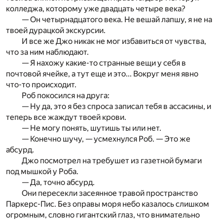
колледжа, которому уже двадцать четыре века?
— Он четырнадцатого века. Не вешай лапшу, я не на
твоей дурацкой экскурсии.
И все же Джо никак не мог избавиться от чувства,
что за ним наблюдают.
— Я нахожу какие-то странные вещи у себя в
почтовой ячейке, а тут еще и это... Вокруг меня явно
что-то происходит.
Роб покосился на друга:
— Ну да, это я без спроса записал тебя в ассасины, и
теперь все жаждут твоей крови.
— Не могу понять, шутишь ты или нет.
— Конечно шучу, — усмехнулся Роб. — Это же
абсурд.
Джо посмотрел на требушет из газетной бумаги
под мышкой у Роба.
— Да, точно абсурд.
Они пересекли засеянное травой пространство
Паркерс-Пис. Без оправы моря небо казалось слишком
огромным, словно гигантский глаз, что внимательно