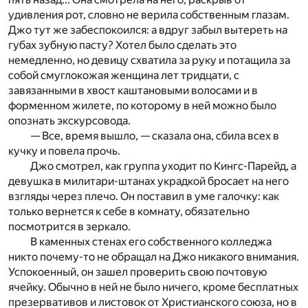
удивления рот, словно не верила собственным глазам.
Джо тут же забеспокоился: а вдруг забыл вытереть на
губах зубную пасту? Хотел было сделать это
немедленно, но девицу схватила за руку и потащила за
собой смуглокожая женщина лет тридцати, с
завязанными в хвост каштановыми волосами и в
форменном жилете, по которому в ней можно было
опознать экскурсовода.
— Все, время вышло, — сказала она, сбила всех в
кучку и повела прочь.
Джо смотрел, как группа уходит по Кингс-Парейд, а
девушка в милитари-штанах украдкой бросает на него
взгляды через плечо. Он поставил в уме галочку: как
только вернется к себе в комнату, обязательно
посмотрится в зеркало.
В каменных стенах его собственного колледжа
никто почему-то не обращал на Джо никакого внимания.
Успокоенный, он зашел проверить свою почтовую
ячейку. Обычно в ней не было ничего, кроме бесплатных
презервативов и листовок от Христианского союза, но в