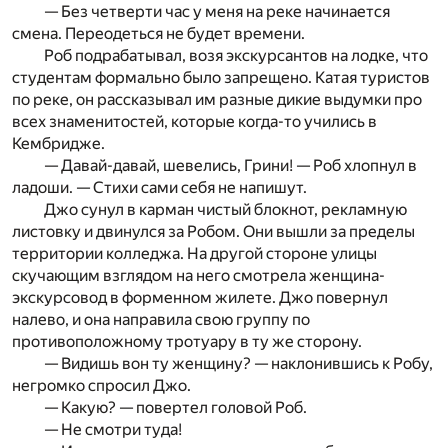
— Без четверти час у меня на реке начинается
смена. Переодеться не будет времени.
Роб подрабатывал, возя экскурсантов на лодке, что
студентам формально было запрещено. Катая туристов
по реке, он рассказывал им разные дикие выдумки про
всех знаменитостей, которые когда-то учились в
Кембридже.
— Давай-давай, шевелись, Грини! — Роб хлопнул в
ладоши. — Стихи сами себя не напишут.
Джо сунул в карман чистый блокнот, рекламную
листовку и двинулся за Робом. Они вышли за пределы
территории колледжа. На другой стороне улицы
скучающим взглядом на него смотрела женщина-
экскурсовод в форменном жилете. Джо повернул
налево, и она направила свою группу по
противоположному тротуару в ту же сторону.
— Видишь вон ту женщину? — наклонившись к Робу,
негромко спросил Джо.
— Какую? — повертел головой Роб.
— Не смотри туда!