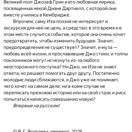
Великий поэт Джозеф Грин и его любовная лирика,
посвященная некой Диане Дартнелл, с которой они
вместе учились в Кембридже.
Впрочем, саму Изи поэзия не интересует и
экскурсия для нее не цель, а средство: в это время и в
этом месте случится событие, которое она очень хочет
предотвратить, чтобы изменить будущее. Значит,
предопределения не существует? Значит, и муза —
любовь всей жизни, и прославившие Джо стихи, и толпы
поклонников могут исчезнуть из-за любого
неосторожного поступка? Ни Джо, ни Изи не знают
ответа, но решают помогать друг другу. Постепенно
молодые люди сближаются, и Джо уже не понимает,
чего хочет на самом деле: ни в коем случае не
переписать прежнюю историю или на свой страх и риск
попытаться написать совершенно новую?
Впервые на русском!
© В. Г. Яковлева, перевод, 2025