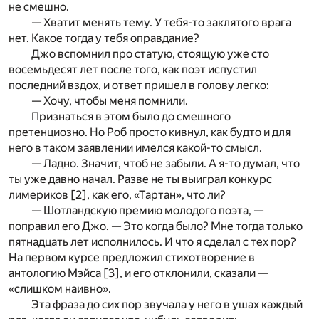
не смешно.
— Хватит менять тему. У тебя-то заклятого врага
нет. Какое тогда у тебя оправдание?
Джо вспомнил про статую, стоящую уже сто
восемьдесят лет после того, как поэт испустил
последний вздох, и ответ пришел в голову легко:
— Хочу, чтобы меня помнили.
Признаться в этом было до смешного
претенциозно. Но Роб просто кивнул, как будто и для
него в таком заявлении имелся какой-то смысл.
— Ладно. Значит, чтоб не забыли. А я-то думал, что
ты уже давно начал. Разве не ты выиграл конкурс
лимериков [
2
], как его, «Тартан», что ли?
— Шотландскую премию молодого поэта, —
поправил его Джо. — Это когда было? Мне тогда только
пятнадцать лет исполнилось. И что я сделал с тех пор?
На первом курсе предложил стихотворение в
антологию Мэйса [
3
], и его отклонили, сказали —
«слишком наивно».
Эта фраза до сих пор звучала у него в ушах каждый