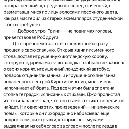
раскрасневшийся, предельно сосредоточенный, с
разметавшимися по лицу волосами песочного цвета,
как раз мастерил из старых экземпляров студенческой
газеты требушет.
— Доброе утро, Грини, — не поднимая головы,
приветствовал Роб друга.
Джо пробормотал что-то невнятное и сразу
прошел в свою спальню. Открыв ящик письменного
стола, достал игрушечную шотландскую корову,
которую подарила мать-шотландка, чтобы он не забывал
о своих корнях, игрушечный лондонский автобус,
подарок отца-англичанина, и игрушечного пингвина,
подаренного сестрой Кирсти: пингвин, мол, очень
напоминает ей брата. Под всем этим была спрятана
стопка тетрадок, исписанных стихами. Джо пролистал
их, хотя заранее знал, что того самого стихотворения не
найдет. Ни одно из этих произведений — ни эпические
поэмы, которые он лихорадочно набрасывал еще
подростком, ни отрывки, которые он с муками
выдавливал из себя слово за словом после приезда в