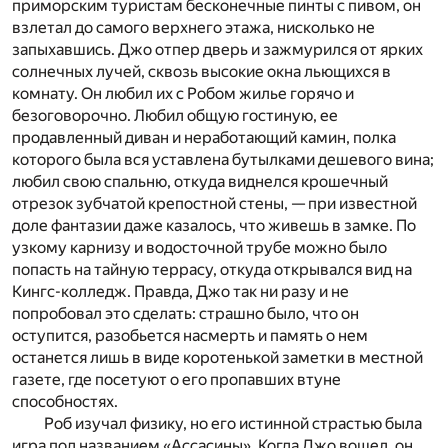
приморским туристам бесконечные пинты с пивом, он
взлетал до самого верхнего этажа, нисколько не
запыхавшись. Джо отпер дверь и зажмурился от ярких
солнечных лучей, сквозь высокие окна льющихся в
комнату. Он любил их с Робом жилье горячо и
безоговорочно. Любил общую гостиную, ее
продавленный диван и неработающий камин, полка
которого была вся уставлена бутылками дешевого вина;
любил свою спальню, откуда виднелся крошечный
отрезок зубчатой крепостной стены, — при известной
доле фантазии даже казалось, что живешь в замке. По
узкому карнизу и водосточной трубе можно было
попасть на тайную террасу, откуда открывался вид на
Кингс-колледж. Правда, Джо так ни разу и не
попробовал это сделать: страшно было, что он
оступится, разобьется насмерть и память о нем
останется лишь в виде коротенькой заметки в местной
газете, где посетуют о его пропавших втуне
способностях.
Роб изучал физику, но его истинной страстью была
игра под названием «Ассасины». Когда Джо вошел, он,