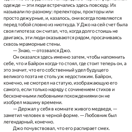
одежде — эти люди встречались здесь повсюду. Их
называли по-разному: прелекторы, прокторы или
просто дежурные, и, казалось, они всегда появляются
перед тобой словно из ниоткуда. У Джо на сей счет была
своя гипотеза: он считал, что, когда долго стоишь не
двигаясь, эти люди оказываются рядом, просачиваясь
сквозь мраморные стены.
— Знаю, — отозвался Джо.
Он оказался здесь именно затем, чтобы напомнить
себе, что и Байрон когда-то стоял, где стоит теперь он, а
это значит, что его собственный удел будущего
великого поэта не столь уж недостижим. Байрон,
конечно, не смотрел на статую, изображающую его
самого, если только наряду с сочинением стихов и
бесконечными любовными похождениями он не
изобрел машину времени.
— Держал у себя в комнате живого медведя, —
заметил человек в черной форме. — Любовник был
легендарный, конечно.
Джо почувствовал, что его распирает смех.