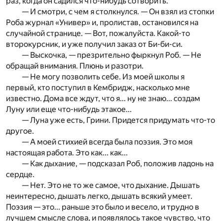
раз, когда он садился что-нибудь сотворить.
— И смотри, с чем я столкнулся. — Он взял из стопки
Роба журнал «Универ» и, пролистав, остановился на
случайной странице. — Вот, пожалуйста. Какой-то
второкурсник, и уже получил заказ от Би-би-си.
— Выскочка, — презрительно фыркнул Роб. — Не
обращай внимания. Плюнь и разотри.
— Не могу позволить себе. Из моей школы я
первый, кто поступил в Кембридж, насколько мне
известно. Дома все ждут, что я... ну не знаю... создам
Луну или еще что-нибудь этакое...
— Луна уже есть, Грини. Придется придумать что-то
другое.
— А моей стихией всегда была поэзия. Это моя
настоящая работа. Это как... как...
— Как дыхание, — подсказал Роб, положив ладонь на
сердце.
— Нет. Это не то же самое, что дыхание. Дышать
неинтересно, дышать легко, дышать всякий умеет.
Поэзия — это... раньше это было и весело, и трудно в
лучшем смысле слова, и появлялось такое чувство, что