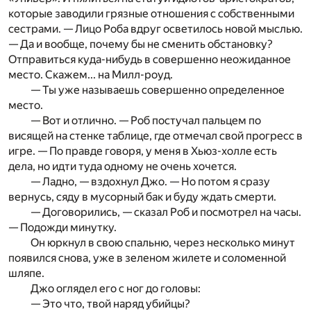
которые заводили грязные отношения с собственными
сестрами. — Лицо Роба вдруг осветилось новой мыслью.
— Да и вообще, почему бы не сменить обстановку?
Отправиться куда-нибудь в совершенно неожиданное
место. Скажем... на Милл-роуд.
— Ты уже называешь совершенно определенное
место.
— Вот и отлично. — Роб постучал пальцем по
висящей на стенке таблице, где отмечал свой прогресс в
игре. — По правде говоря, у меня в Хьюз-холле есть
дела, но идти туда одному не очень хочется.
— Ладно, — вздохнул Джо. — Но потом я сразу
вернусь, сяду в мусорный бак и буду ждать смерти.
— Договорились, — сказал Роб и посмотрел на часы.
— Подожди минутку.
Он юркнул в свою спальню, через несколько минут
появился снова, уже в зеленом жилете и соломенной
шляпе.
Джо оглядел его с ног до головы:
— Это что, твой наряд убийцы?