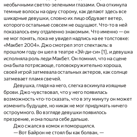
необычными светло-зелеными глазами. Она откинула
темные волосы на одну сторону, как делают здесь все
шикарные девушки, словно их лицо обдувает ветер,
которого остальные совсем не ощущают. Что-то в ней
показалось ему отдаленно знакомым. Что именно — он
не мог понять, пока не увидел надпись на ее толстовке:
«Макбет 2004». Джо смотрел этот спектакль: в
прошлом году он шел в театре «Эй-ди-си» [
1
], и девушка
исполняла роль леди Макбет. Он помнил, что на сцене
она была потрясающе, головокружительно хороша,
своей игрой затмевала остальных актеров, как солнце
затмевает пламя свечей.
Девушка, глядя на него, слегка вскинула изящные
брови. Джо чувствовал, что у него появилась
возможность что-то сказать, что в эту минуту он может
изменить будущее, но никак не мог придумать ничего
остроумного. Во взгляде девушки появилось
презрение, и она пошла себе дальше.
Джо сжался в комок и поморщился.
— Вот Байрон не стоял бы как болван, —