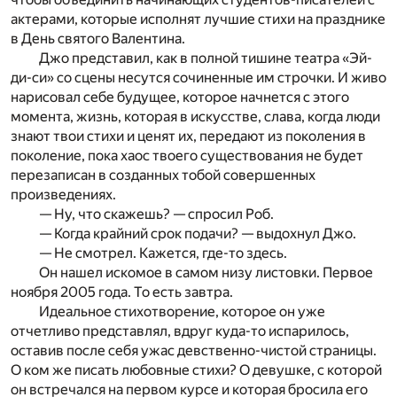
актерами, которые исполнят лучшие стихи на празднике
в День святого Валентина.
Джо представил, как в полной тишине театра «Эй-
ди-си» со сцены несутся сочиненные им строчки. И живо
нарисовал себе будущее, которое начнется с этого
момента, жизнь, которая в искусстве, слава, когда люди
знают твои стихи и ценят их, передают из поколения в
поколение, пока хаос твоего существования не будет
перезаписан в созданных тобой совершенных
произведениях.
— Ну, что скажешь? — спросил Роб.
— Когда крайний срок подачи? — выдохнул Джо.
— Не смотрел. Кажется, где-то здесь.
Он нашел искомое в самом низу листовки. Первое
ноября 2005 года. То есть завтра.
Идеальное стихотворение, которое он уже
отчетливо представлял, вдруг куда-то испарилось,
оставив после себя ужас девственно-чистой страницы.
О ком же писать любовные стихи? О девушке, с которой
он встречался на первом курсе и которая бросила его