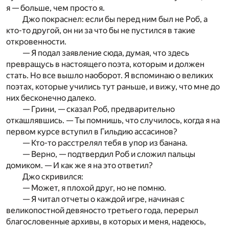
я — больше, чем просто я.
Джо покраснел: если бы перед ним был не Роб, а
кто-то другой, он ни за что бы не пустился в такие
откровенности.
— Я подал заявление сюда, думая, что здесь
превращусь в настоящего поэта, которым и должен
стать. Но все вышло наоборот. Я вспоминаю о великих
поэтах, которые учились тут раньше, и вижу, что мне до
них бесконечно далеко.
— Грини, — сказал Роб, предварительно
откашлявшись. — Ты помнишь, что случилось, когда я на
первом курсе вступил в Гильдию ассасинов?
— Кто-то расстрелял тебя в упор из банана.
— Верно, — подтвердил Роб и сложил пальцы
домиком. — И как же я на это ответил?
Джо скривился:
— Может, я плохой друг, но не помню.
— Я читал отчеты о каждой игре, начиная с
великопостной девяносто третьего года, перерыл
благословенные архивы, в которых и меня, надеюсь,