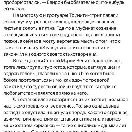
пробормотал он. — Байрон бы обязательно что-нибудь
ей сказал.
На мостовую и тротуары Тринити-стрит падали
косые лучи утреннего солнца, превращая опавшие
листья в золотые пятна. Где-то в глубинах сознания
откладывались эти яркие подробности; они всплывут
позже, а сейчас в мозгу вертелась мысль о том, что с
самого начала учебы в университете он так и не
закончил ни одного своего стихотворения.
Возле церкви Святой Марии Великой, как обычно,
толпились группы туристов, которые, вытянув шеи и
задрав головы, глазели на башню. Джо хотел было
боком протолкаться мимо, как вдруг с тревогой
заметил, что туристы одной из групп все как один с
любопытством пялятся прямо на него.
Он остановился и воззрился на них в ответ. Большая
часть смотревших отвернулись. Только одна девица
взгляд не опустила и шагнула вперед. Какая-то странная,
асимметричная стрижка, штаны в стиле милитари со
множеством карманов — такие считались модными лет
пять назад... Она смотрела на него, раскрыв от