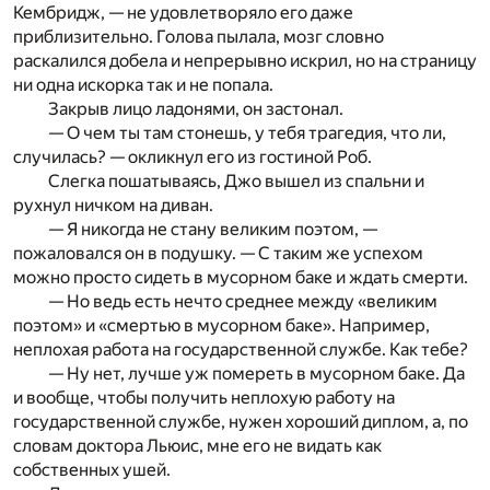
Кембридж, — не удовлетворяло его даже
приблизительно. Голова пылала, мозг словно
раскалился добела и непрерывно искрил, но на страницу
ни одна искорка так и не попала.
Закрыв лицо ладонями, он застонал.
— О чем ты там стонешь, у тебя трагедия, что ли,
случилась? — окликнул его из гостиной Роб.
Слегка пошатываясь, Джо вышел из спальни и
рухнул ничком на диван.
— Я никогда не стану великим поэтом, —
пожаловался он в подушку. — С таким же успехом
можно просто сидеть в мусорном баке и ждать смерти.
— Но ведь есть нечто среднее между «великим
поэтом» и «смертью в мусорном баке». Например,
неплохая работа на государственной службе. Как тебе?
— Ну нет, лучше уж помереть в мусорном баке. Да
и вообще, чтобы получить неплохую работу на
государственной службе, нужен хороший диплом, а, по
словам доктора Льюис, мне его не видать как
собственных ушей.