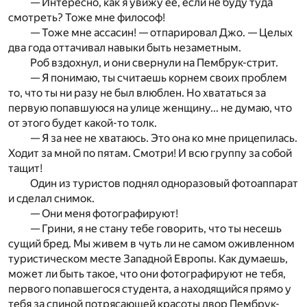
— Интересно, как я увижу ее, если не буду туда
смотреть? Тоже мне философ!
— Тоже мне ассасин! — отпарировал Джо. — Целых
два года оттачивал навыки быть незаметным.
Роб вздохнул, и они свернули на Пембрук-стрит.
— Я понимаю, ты считаешь корнем своих проблем
то, что ты ни разу не был влюблен. Но хвататься за
первую попавшуюся на улице женщину... не думаю, что
от этого будет какой-то толк.
— Я за нее не хватаюсь. Это она ко мне прицепилась.
Ходит за мной по пятам. Смотри! И всю группу за собой
тащит!
Один из туристов поднял одноразовый фотоаппарат
и сделал снимок.
— Они меня фотографируют!
— Грини, я не стану тебе говорить, что ты несешь
сущий бред. Мы живем в чуть ли не самом оживленном
туристическом месте Западной Европы. Как думаешь,
может ли быть такое, что они фотографируют не тебя,
первого попавшегося студента, а находящийся прямо у
тебя за спиной потрясающей красоты двор Пембрук-