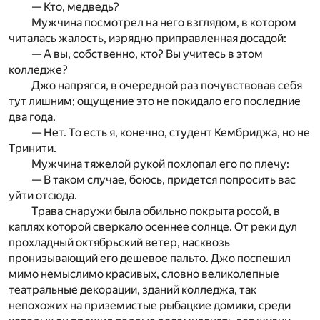
— Кто, медведь?
Мужчина посмотрел на него взглядом, в котором
читалась жалость, изрядно приправленная досадой:
— А вы, собственно, кто? Вы учитесь в этом
колледже?
Джо напрягся, в очередной раз почувствовав себя
тут лишним; ощущение это не покидало его последние
два года.
— Нет. То есть я, конечно, студент Кембриджа, но не
Тринити.
Мужчина тяжелой рукой похлопал его по плечу:
— В таком случае, боюсь, придется попросить вас
уйти отсюда.
Трава снаружи была обильно покрыта росой, в
каплях которой сверкало осеннее солнце. От реки дул
прохладный октябрьский ветер, насквозь
пронизывающий его дешевое пальто. Джо поспешил
мимо немыслимо красивых, словно великолепные
театральные декорации, зданий колледжа, так
непохожих на приземистые рыбацкие домики, среди