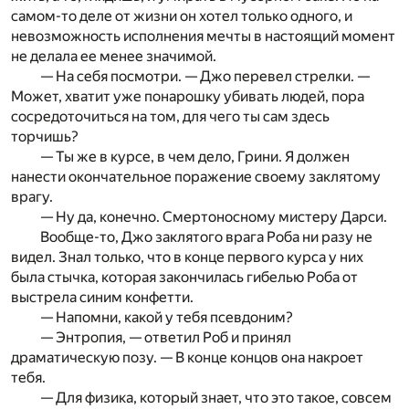
самом-то деле от жизни он хотел только одного, и
невозможность исполнения мечты в настоящий момент
не делала ее менее значимой.
— На себя посмотри. — Джо перевел стрелки. —
Может, хватит уже понарошку убивать людей, пора
сосредоточиться на том, для чего ты сам здесь
торчишь?
— Ты же в курсе, в чем дело, Грини. Я должен
нанести окончательное поражение своему заклятому
врагу.
— Ну да, конечно. Смертоносному мистеру Дарси.
Вообще-то, Джо заклятого врага Роба ни разу не
видел. Знал только, что в конце первого курса у них
была стычка, которая закончилась гибелью Роба от
выстрела синим конфетти.
— Напомни, какой у тебя псевдоним?
— Энтропия, — ответил Роб и принял
драматическую позу. — В конце концов она накроет
тебя.
— Для физика, который знает, что это такое, совсем