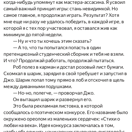
когда-нибудь упомянут как мастера-ассасина. Я усвоил
самый важный принцип игры: стань невидимкой. Но
самое главное, я продолжал играть. Результат? Хотя
мне еще ни разу не удалось победить, в каждой игре, в
которой я с тех пор участвовал, я оставался жив как
минимум до пятой недели.
— Ну и что ты хочешь этим сказать?
— А то, что ты попытался попасть в один
претенциозный студенческий сборник и тебя не взяли.
И что? Продолжай работать, продолжай пытаться.
Роб полез в карман и достал розовый лист бумаги.
Скомкал в шарик, зарядил в свой требушет и запустил в
Джо. Шарик попал тому прямо в лоб и отскочил в щель
между диванными подушками.
— Но-но, полегче, — проворчал Джо.
Он вытащил шарик и развернул его.
Это была рекламная листовка, в которой
сообщалось о поэтическом конкурсе. Его название было
окружено ореолом из маленьких сердечек: «Стихи о
любви на века». Идея конкурса заключалась в том,
чтобы объединить начинающих студентов-писателей с