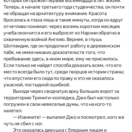
которых он прожил первые восемнадцать лет жизни.
Теперь, в начале третьего года студенчества, он почти
не обращал на архитектуру внимания. Красота
бросалась в глаза лишь в такие минуты, когда он вдруг
отчетливо понимал: через восемь коротких месяцев
учеба окончится и его выбросят из Нарнии обратно в
охваченную войной Англию. Вернее, в глушь
Шотландии, где он продолжит работу в деревенском
пабе, не имея никаких доказательств того, что
пребывание здесь, в ином мире, ему не приснилось.
Если только не найдет способа доказать всем, что его
место всегда было тут, среди творцов истории страны;
что впустили его сюда по праву и это не оказалось
ужасной, постыдной ошибкой.
Выходя через сводчатую арку Больших ворот за
территорию Тринити-колледжа, Джо был настолько
погружен в свои невеселые думы, что на кого-то
налетел.
— Извините! — выпалил Джо и посмотрел, кого же
чуть не сбил с ног.
Это оказалась девушка с бледным лицом и