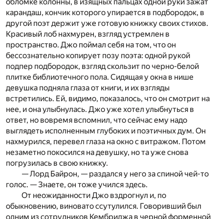
обломке колонны, в изящных пальцах одной руки зажат
карандаш, кончик которого упирается в подбородок, в
другой поэт держит уже готовую книжку своих стихов.
Красивый лоб нахмурен, взгляд устремлен в
пространство. Джо поймал себя на том, что он
бессознательно копирует позу поэта: одной рукой
подпер подбородок, взгляд скользит по черно-белой
плитке библиотечного пола. Сидящая у окна в нише
девушка подняла глаза от книги, и их взгляды
встретились. Ей, видимо, показалось, что он смотрит на
нее, и она улыбнулась. Джо уже хотел улыбнуться в
ответ, но вовремя вспомнил, что сейчас ему надо
выглядеть исполненным глубоких и поэтичных дум. Он
нахмурился, перевел глаза на окно с витражом. Потом
незаметно покосился на девушку, но та уже снова
погрузилась в свою книжку.
— Лорд Байрон, — раздался у него за спиной чей-то
голос. — Знаете, он тоже учился здесь.
От неожиданности Джо вздрогнул и, по
обыкновению, виновато ссутулился. Говоривший был
одним из сотрудников Кембриджа в черной форменной