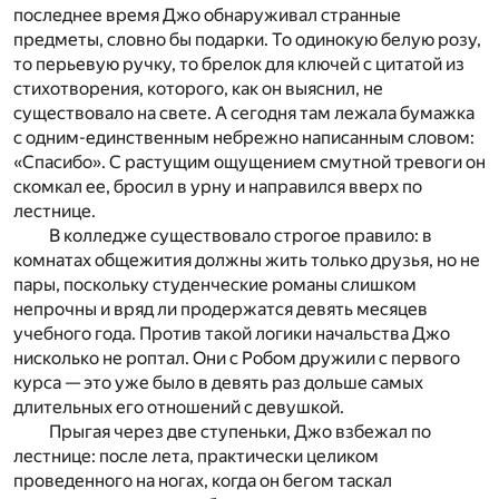
последнее время Джо обнаруживал странные
предметы, словно бы подарки. То одинокую белую розу,
то перьевую ручку, то брелок для ключей с цитатой из
стихотворения, которого, как он выяснил, не
существовало на свете. А сегодня там лежала бумажка
с одним-единственным небрежно написанным словом:
«Спасибо». С растущим ощущением смутной тревоги он
скомкал ее, бросил в урну и направился вверх по
лестнице.
В колледже существовало строгое правило: в
комнатах общежития должны жить только друзья, но не
пары, поскольку студенческие романы слишком
непрочны и вряд ли продержатся девять месяцев
учебного года. Против такой логики начальства Джо
нисколько не роптал. Они с Робом дружили с первого
курса — это уже было в девять раз дольше самых
длительных его отношений с девушкой.
Прыгая через две ступеньки, Джо взбежал по
лестнице: после лета, практически целиком
проведенного на ногах, когда он бегом таскал