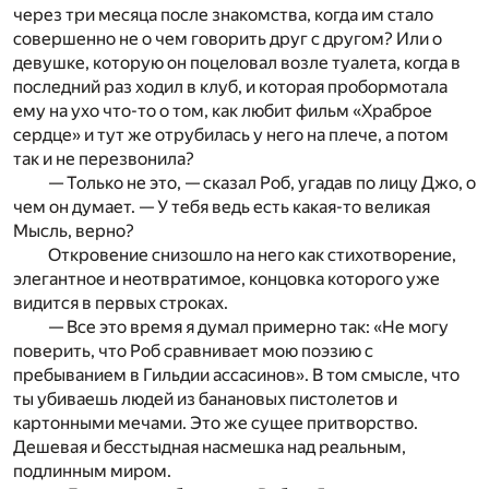
через три месяца после знакомства, когда им стало
совершенно не о чем говорить друг с другом? Или о
девушке, которую он поцеловал возле туалета, когда в
последний раз ходил в клуб, и которая пробормотала
ему на ухо что-то о том, как любит фильм «Храброе
сердце» и тут же отрубилась у него на плече, а потом
так и не перезвонила?
— Только не это, — сказал Роб, угадав по лицу Джо, о
чем он думает. — У тебя ведь есть какая-то великая
Мысль, верно?
Откровение снизошло на него как стихотворение,
элегантное и неотвратимое, концовка которого уже
видится в первых строках.
— Все это время я думал примерно так: «Не могу
поверить, что Роб сравнивает мою поэзию с
пребыванием в Гильдии ассасинов». В том смысле, что
ты убиваешь людей из банановых пистолетов и
картонными мечами. Это же сущее притворство.
Дешевая и бесстыдная насмешка над реальным,
подлинным миром.