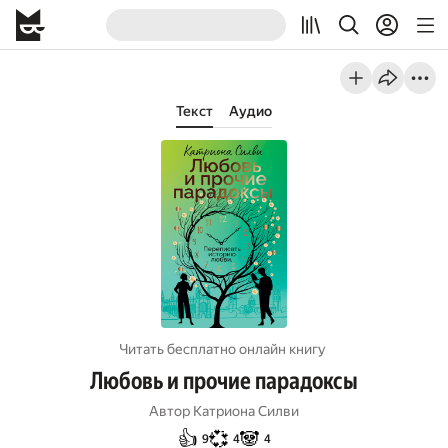
Текст
Аудио
Читать бесплатно онлайн книгу
Любовь и прочие парадоксы
Автор
Катриона Силви
👍
💞
🐼
9
4
4