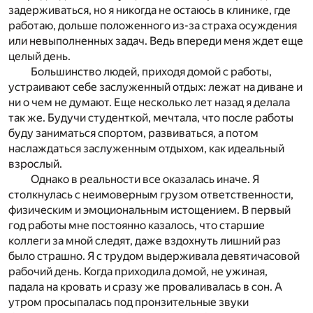
задерживаться, но я никогда не остаюсь в клинике, где
работаю, дольше положенного из-за страха осуждения
или невыполненных задач. Ведь впереди меня ждет еще
целый день.
Большинство людей, приходя домой с работы,
устраивают себе заслуженный отдых: лежат на диване и
ни о чем не думают. Еще несколько лет назад я делала
так же. Будучи студенткой, мечтала, что после работы
буду заниматься спортом, развиваться, а потом
наслаждаться заслуженным отдыхом, как идеальный
взрослый.
Однако в реальности все оказалась иначе. Я
столкнулась с неимоверным грузом ответственности,
физическим и эмоциональным истощением. В первый
год работы мне постоянно казалось, что старшие
коллеги за мной следят, даже вздохнуть лишний раз
было страшно. Я с трудом выдерживала девятичасовой
рабочий день. Когда приходила домой, не ужиная,
падала на кровать и сразу же проваливалась в сон. А
утром просыпалась под пронзительные звуки