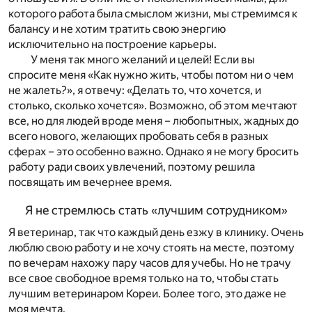
которого работа была смыслом жизни, мы стремимся к
балансу и не хотим тратить свою энергию
исключительно на построение карьеры.
У меня так много желаний и целей! Если вы
спросите меня «Как нужно жить, чтобы потом ни о чем
не жалеть?», я отвечу: «Делать то, что хочется, и
столько, сколько хочется». Возможно, об этом мечтают
все, но для людей вроде меня – любопытных, жадных до
всего нового, желающих пробовать себя в разных
сферах – это особенно важно. Однако я не могу бросить
работу ради своих увлечений, поэтому решила
посвящать им вечернее время.
Я не стремлюсь стать «лучшим сотрудником»
Я ветеринар, так что каждый день езжу в клинику. Очень
люблю свою работу и не хочу стоять на месте, поэтому
по вечерам нахожу пару часов для учебы. Но не трачу
все свое свободное время только на то, чтобы стать
лучшим ветеринаром Кореи. Более того, это даже не
моя мечта.