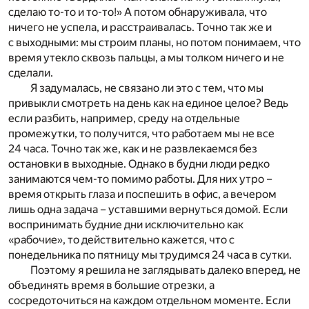
сделаю то-то и то-то!» А потом обнаруживала, что
ничего не успела, и расстраивалась. Точно так же и
с выходными: мы строим планы, но потом понимаем, что
время утекло сквозь пальцы, а мы толком ничего и не
сделали.
Я задумалась, не связано ли это с тем, что мы
привыкли смотреть на день как на единое целое? Ведь
если разбить, например, среду на отдельные
промежутки, то получится, что работаем мы не все
24 часа. Точно так же, как и не развлекаемся без
остановки в выходные. Однако в будни люди редко
занимаются чем-то помимо работы. Для них утро –
время открыть глаза и поспешить в офис, а вечером
лишь одна задача – уставшими вернуться домой. Если
воспринимать будние дни исключительно как
«рабочие», то действительно кажется, что с
понедельника по пятницу мы трудимся 24 часа в сутки.
Поэтому я решила не заглядывать далеко вперед, не
объединять время в большие отрезки, а
сосредоточиться на каждом отдельном моменте. Если