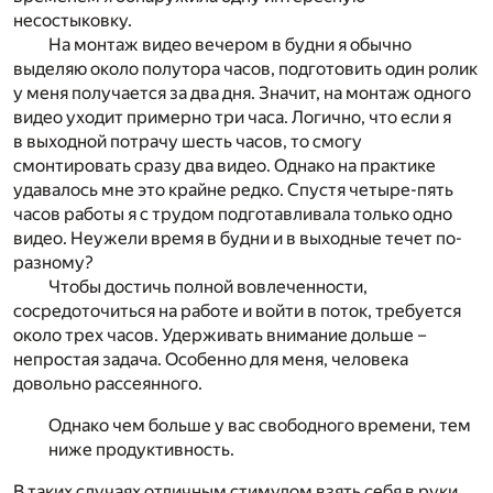
несостыковку.
На монтаж видео вечером в будни я обычно
выделяю около полутора часов, подготовить один ролик
у меня получается за два дня. Значит, на монтаж одного
видео уходит примерно три часа. Логично, что если я
в выходной потрачу шесть часов, то смогу
смонтировать сразу два видео. Однако на практике
удавалось мне это крайне редко. Спустя четыре-пять
часов работы я с трудом подготавливала только одно
видео. Неужели время в будни и в выходные течет по-
разному?
Чтобы достичь полной вовлеченности,
сосредоточиться на работе и войти в поток, требуется
около трех часов. Удерживать внимание дольше –
непростая задача. Особенно для меня, человека
довольно рассеянного.
Однако чем больше у вас свободного времени, тем
ниже продуктивность.
В таких случаях отличным стимулом взять себя в руки