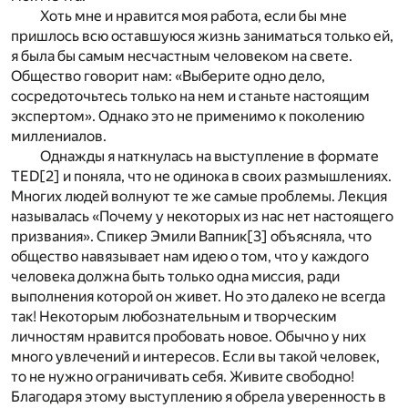
Хоть мне и нравится моя работа, если бы мне
пришлось всю оставшуюся жизнь заниматься только ей,
я была бы самым несчастным человеком на свете.
Общество говорит нам: «Выберите одно дело,
сосредоточьтесь только на нем и станьте настоящим
экспертом». Однако это не применимо к поколению
миллениалов.
Однажды я наткнулась на выступление в формате
TED
[2]
и поняла, что не одинока в своих размышлениях.
Многих людей волнуют те же самые проблемы. Лекция
называлась «Почему у некоторых из нас нет настоящего
призвания». Спикер Эмили Вапник
[3]
объясняла, что
общество навязывает нам идею о том, что у каждого
человека должна быть только одна миссия, ради
выполнения которой он живет. Но это далеко не всегда
так! Некоторым любознательным и творческим
личностям нравится пробовать новое. Обычно у них
много увлечений и интересов. Если вы такой человек,
то не нужно ограничивать себя. Живите свободно!
Благодаря этому выступлению я обрела уверенность в