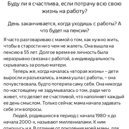
Буду ли я счастлива, если потрачу всю свою
жизнь на работу?
День заканчивается, когда уходишь с работы? А
что будет на пенсии?
Я часто разговариваю с мамой о том, как нужно жить,
чтобы в старости ни о чем не жалеть. Она вышла на
пенсию в 55 лет. Долгое время ее личность была
неразрывно связана с работой, а индивидуальность
скрывалась за ролью матери.
Теперь же, когда началась «вторая жизнь» – дети
выросли и разъехались, а мама ушла с работы, – она
почувствовала, будто потеряла саму себя. Она никогда
по-настоящему не задумывалась о том, ради чего
живет, что делает ее счастливой, что наполняет каждый
ее день смыслом. Только сейчас мама начала задавать
себе эти вопросы.
Людей, родившихся в период с начала 1980-х до
начала 2000-х, называют миллениалами. К ним
отношусь и я. В отличие от поколения моей мамы, для