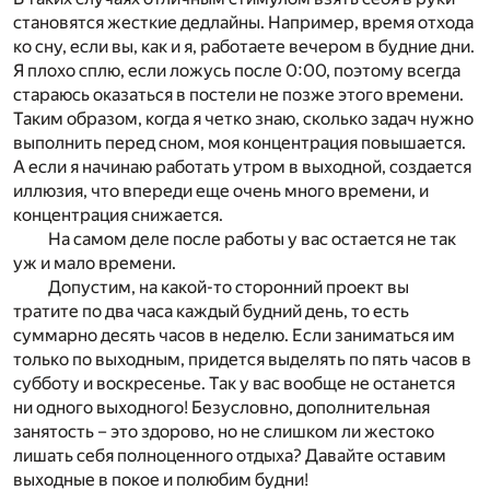
становятся жесткие дедлайны. Например, время отхода
ко сну, если вы, как и я, работаете вечером в будние дни.
Я плохо сплю, если ложусь после 0:00, поэтому всегда
стараюсь оказаться в постели не позже этого времени.
Таким образом, когда я четко знаю, сколько задач нужно
выполнить перед сном, моя концентрация повышается.
А если я начинаю работать утром в выходной, создается
иллюзия, что впереди еще очень много времени, и
концентрация снижается.
На самом деле после работы у вас остается не так
уж и мало времени.
Допустим, на какой-то сторонний проект вы
тратите по два часа каждый будний день, то есть
суммарно десять часов в неделю. Если заниматься им
только по выходным, придется выделять по пять часов в
субботу и воскресенье. Так у вас вообще не останется
ни одного выходного! Безусловно, дополнительная
занятость – это здорово, но не слишком ли жестоко
лишать себя полноценного отдыха? Давайте оставим
выходные в покое и полюбим будни!