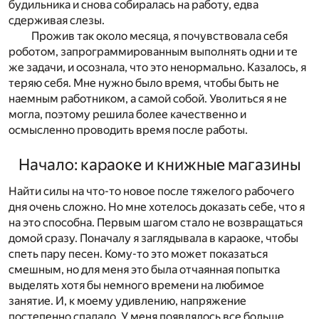
будильника и снова собиралась на работу, едва
сдерживая слезы.
Прожив так около месяца, я почувствовала себя
роботом, запрограммированным выполнять одни и те
же задачи, и осознала, что это ненормально. Казалось, я
теряю себя. Мне нужно было время, чтобы быть не
наемным работником, а самой собой. Уволиться я не
могла, поэтому решила более качественно и
осмысленно проводить время после работы.
Начало: караоке и книжные магазины
Найти силы на что-то новое после тяжелого рабочего
дня очень сложно. Но мне хотелось доказать себе, что я
на это способна. Первым шагом стало не возвращаться
домой сразу. Поначалу я заглядывала в караоке, чтобы
спеть пару песен. Кому-то это может показаться
смешным, но для меня это была отчаянная попытка
выделять хотя бы немного времени на любимое
занятие. И, к моему удивлению, напряжение
постепенно спадало. У меня появлялось все больше