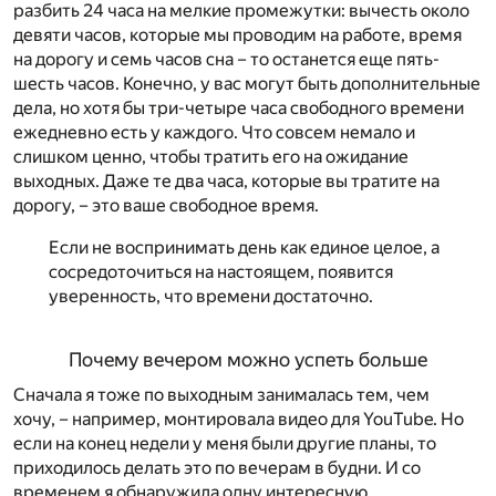
разбить 24 часа на мелкие промежутки: вычесть около
девяти часов, которые мы проводим на работе, время
на дорогу и семь часов сна – то останется еще пять-
шесть часов. Конечно, у вас могут быть дополнительные
дела, но хотя бы три-четыре часа свободного времени
ежедневно есть у каждого. Что совсем немало и
слишком ценно, чтобы тратить его на ожидание
выходных. Даже те два часа, которые вы тратите на
дорогу, – это ваше свободное время.
Если не воспринимать день как единое целое, а
сосредоточиться на настоящем, появится
уверенность, что времени достаточно.
Почему вечером можно успеть больше
Сначала я тоже по выходным занималась тем, чем
хочу, – например, монтировала видео для YouTube. Но
если на конец недели у меня были другие планы, то
приходилось делать это по вечерам в будни. И со
временем я обнаружила одну интересную