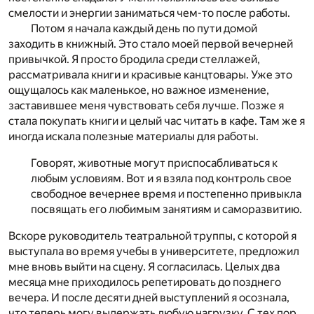
смелости и энергии заниматься чем-то после работы.
Потом я начала каждый день по пути домой
заходить в книжный. Это стало моей первой вечерней
привычкой. Я просто бродила среди стеллажей,
рассматривала книги и красивые канцтовары. Уже это
ощущалось как маленькое, но важное изменение,
заставившее меня чувствовать себя лучше. Позже я
стала покупать книги и целый час читать в кафе. Там же я
иногда искала полезные материалы для работы.
Говорят, животные могут приспосабливаться к
любым условиям. Вот и я взяла под контроль свое
свободное вечернее время и постепенно привыкла
посвящать его любимым занятиям и саморазвитию.
Вскоре руководитель театральной труппы, с которой я
выступала во время учебы в университете, предложил
мне вновь выйти на сцену. Я согласилась. Целых два
месяца мне приходилось репетировать до позднего
вечера. И после десяти дней выступлений я осознала,
что теперь могу выдержать любую нагрузку. С тех пор