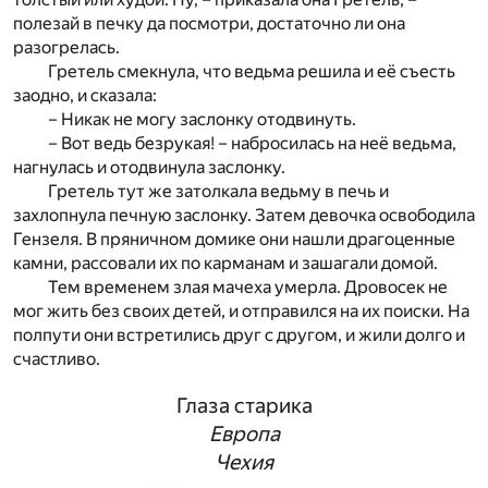
полезай в печку да посмотри, достаточно ли она
разогрелась.
Гретель смекнула, что ведьма решила и её съесть
заодно, и сказала:
– Никак не могу заслонку отодвинуть.
– Вот ведь безрукая! – набросилась на неё ведьма,
нагнулась и отодвинула заслонку.
Гретель тут же затолкала ведьму в печь и
захлопнула печную заслонку. Затем девочка освободила
Гензеля. В пряничном домике они нашли драгоценные
камни, рассовали их по карманам и зашагали домой.
Тем временем злая мачеха умерла. Дровосек не
мог жить без своих детей, и отправился на их поиски. На
полпути они встретились друг с другом, и жили долго и
счастливо.
Глаза старика
Европа
Чехия