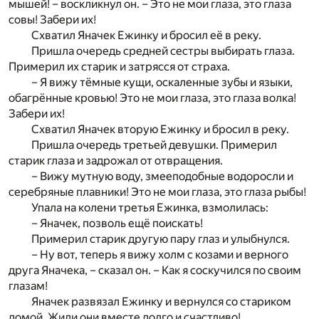
мышей! – воскликнул он. – Это не мои глаза, это глаза
совы! Забери их!
Схватил Яначек Ежинку и бросил её в реку.
Пришла очередь средней сестры выбирать глаза.
Примерил их старик и затрясся от страха.
– Я вижу тёмные кущи, оскаленные зубы и языки,
обагрённые кровью! Это не мои глаза, это глаза волка!
Забери их!
Схватил Яначек вторую Ежинку и бросил в реку.
Пришла очередь третьей девушки. Примерил
старик глаза и задрожал от отвращения.
– Вижу мутную воду, змееподобные водоросли и
серебряные плавники! Это не мои глаза, это глаза рыбы!
Упала на колени третья Ежинка, взмолилась:
– Яначек, позволь ещё поискать!
Примерил старик другую пару глаз и улыбнулся.
– Ну вот, теперь я вижу холм с козами и верного
друга Яначека, – сказал он. – Как я соскучился по своим
глазам!
Яначек развязал Ежинку и вернулся со стариком
домой. Жили они вместе долго и счастливо!