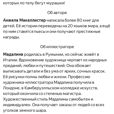
которых по телу бегут мурашки!
Об авторе
Анжела Макаллистер
написала более 80 книг для
детей. Её истории переведены на 20 языков мира, а ещё
по ним ставятся пьесы и они получают престижные
награды.
Об иллюстраторе
Мадалина
родилась в Румынии, но сейчас живёт в
Италии. Вдохновение художница черпает из народных
преданий, любви и путешествий. Она обожает
выписывать детали и без ума от ярких, сочных красок.
Её рисунки полны любви и жизни. Профессию
художника-иллюстратора Мадалина получила в
Лондоне, в Камберуэлльском колледже искусств,
который окончила со степенью магистра.
Художественный стиль Мадалины самобытен и
индивидуален. Она получает заказы от людей со всех
уголков земного шара.