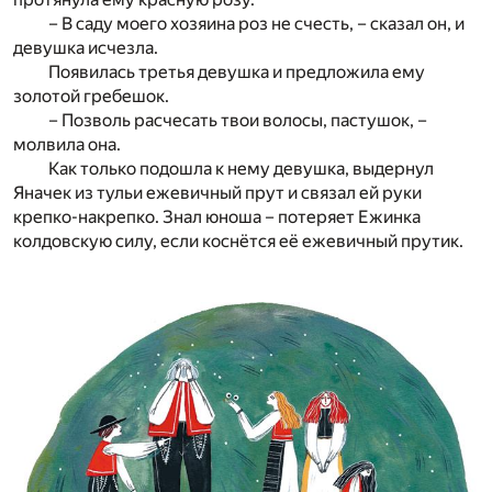
– В саду моего хозяина роз не счесть, – сказал он, и
девушка исчезла.
Появилась третья девушка и предложила ему
золотой гребешок.
– Позволь расчесать твои волосы, пастушок, –
молвила она.
Как только подошла к нему девушка, выдернул
Яначек из тульи ежевичный прут и связал ей руки
крепко-накрепко. Знал юноша – потеряет Ежинка
колдовскую силу, если коснётся её ежевичный прутик.