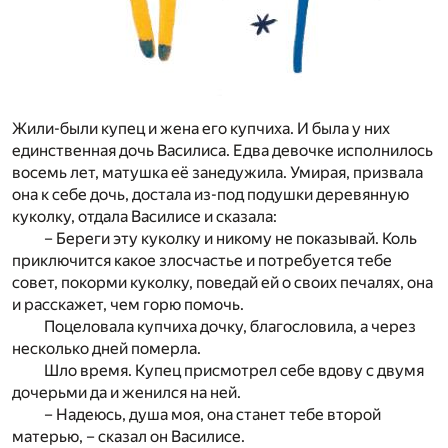
Жили-были купец и жена его купчиха. И была у них
единственная дочь Василиса. Едва девочке исполнилось
восемь лет, матушка её занедужила. Умирая, призвала
она к себе дочь, достала из-под подушки деревянную
куколку, отдала Василисе и сказала:
– Береги эту куколку и никому не показывай. Коль
приключится какое злосчастье и потребуется тебе
совет, покорми куколку, поведай ей о своих печалях, она
и расскажет, чем горю помочь.
Поцеловала купчиха дочку, благословила, а через
несколько дней померла.
Шло время. Купец присмотрел себе вдову с двумя
дочерьми да и женился на ней.
– Надеюсь, душа моя, она станет тебе второй
матерью, – сказал он Василисе.