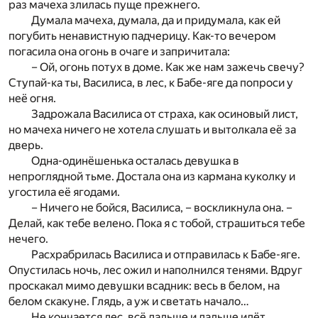
раз мачеха злилась пуще прежнего.
Думала мачеха, думала, да и придумала, как ей
погубить ненавистную падчерицу. Как-то вечером
погасила она огонь в очаге и запричитала:
– Ой, огонь потух в доме. Как же нам зажечь свечу?
Ступай-ка ты, Василиса, в лес, к Бабе-яге да попроси у
неё огня.
Задрожала Василиса от страха, как осиновый лист,
но мачеха ничего не хотела слушать и вытолкала её за
дверь.
Одна-одинёшенька осталась девушка в
непроглядной тьме. Достала она из кармана куколку и
угостила её ягодами.
– Ничего не бойся, Василиса, – воскликнула она. –
Делай, как тебе велено. Пока я с тобой, страшиться тебе
нечего.
Расхрабрилась Василиса и отправилась к Бабе-яге.
Опустилась ночь, лес ожил и наполнился тенями. Вдруг
проскакал мимо девушки всадник: весь в белом, на
белом скакуне. Глядь, а уж и светать начало…
Не кончается лес, всё дальше и дальше идёт