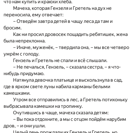
что нам купить и краюхи хлеба.
Мачеха, которая Гензеля и Гретель на дух не
переносила, ему отвечает:
– Отведём завтра детей в чащу леса да там и
бросим.
Как ни просил дровосек пощадить ребятишек, жена
была непреклонна.
– Иначе, муженёк, – твердила она, – мы все четверо
умрём с голоду.
Гензель и Гретель не спали и всё слышали.
– Не печалься, Гензель, – сказала сестра, – я что-
нибудь придумаю.
Натянула девочка платьице и выскользнула в сад,
где в ярком свете луны набила карманы белыми
камешками.
Утром все отправились в лес, а Гретель потихоньку
выбрасывала камешки на тропинку.
Очутившись в чаще, мачеха сказала детям:
– Вы пока отдохните, а мы с отцом пойдём нарубим
дров, – и они ушли.
Целый день прождали их Гензель и Гретель, но