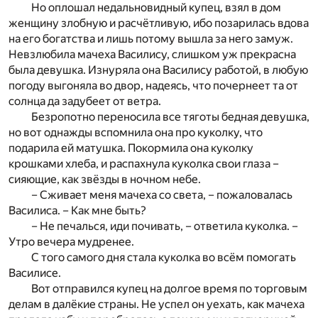
Но оплошал недальновидный купец, взял в дом
женщину злобную и расчётливую, ибо позарилась вдова
на его богатства и лишь потому вышла за него замуж.
Невзлюбила мачеха Василису, слишком уж прекрасна
была девушка. Изнуряла она Василису работой, в любую
погоду выгоняла во двор, надеясь, что почернеет та от
солнца да задубеет от ветра.
Безропотно переносила все тяготы бедная девушка,
но вот однажды вспомнила она про куколку, что
подарила ей матушка. Покормила она куколку
крошками хлеба, и распахнула куколка свои глаза –
сияющие, как звёзды в ночном небе.
– Сживает меня мачеха со света, – пожаловалась
Василиса. – Как мне быть?
– Не печалься, иди почивать, – ответила куколка. –
Утро вечера мудренее.
С того самого дня стала куколка во всём помогать
Василисе.
Вот отправился купец на долгое время по торговым
делам в далёкие страны. Не успел он уехать, как мачеха