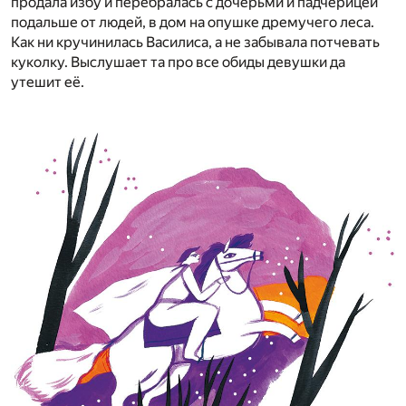
продала избу и перебралась с дочерьми и падчерицей
подальше от людей, в дом на опушке дремучего леса.
Как ни кручинилась Василиса, а не забывала потчевать
куколку. Выслушает та про все обиды девушки да
утешит её.