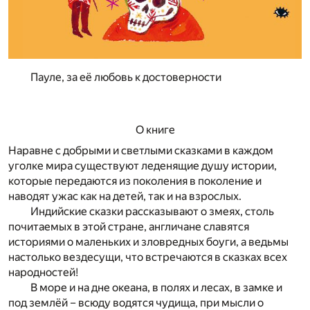
Пауле, за её любовь к достоверности
О книге
Наравне с добрыми и светлыми сказками в каждом
уголке мира существуют леденящие душу истории,
которые передаются из поколения в поколение и
наводят ужас как на детей, так и на взрослых.
Индийские сказки рассказывают о змеях, столь
почитаемых в этой стране, англичане славятся
историями о маленьких и зловредных боуги, а ведьмы
настолько вездесущи, что встречаются в сказках всех
народностей!
В море и на дне океана, в полях и лесах, в замке и
под землёй – всюду водятся чудища, при мысли о