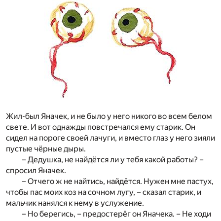
Жил-был Яначек, и не было у него никого во всем белом
свете. И вот однажды повстречался ему старик. Он
сидел на пороге своей лачуги, и вместо глаз у него зияли
пустые чёрные дыры.
– Дедушка, не найдётся ли у тебя какой работы? –
спросил Яначек.
– Отчего ж не найтись, найдётся. Нужен мне пастух,
чтобы пас моих коз на сочном лугу, – сказал старик, и
мальчик нанялся к нему в услужение.
– Но берегись, – предостерёг он Яначека. – Не ходи