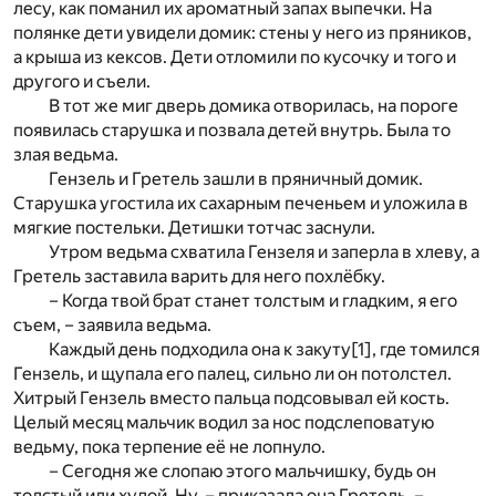
лесу, как поманил их ароматный запах выпечки. На
полянке дети увидели домик: стены у него из пряников,
а крыша из кексов. Дети отломили по кусочку и того и
другого и съели.
В тот же миг дверь домика отворилась, на пороге
появилась старушка и позвала детей внутрь. Была то
злая ведьма.
Гензель и Гретель зашли в пряничный домик.
Старушка угостила их сахарным печеньем и уложила в
мягкие постельки. Детишки тотчас заснули.
Утром ведьма схватила Гензеля и заперла в хлеву, а
Гретель заставила варить для него похлёбку.
– Когда твой брат станет толстым и гладким, я его
съем, – заявила ведьма.
Каждый день подходила она к закуту
[1]
, где томился
Гензель, и щупала его палец, сильно ли он потолстел.
Хитрый Гензель вместо пальца подсовывал ей кость.
Целый месяц мальчик водил за нос подслеповатую
ведьму, пока терпение её не лопнуло.
– Сегодня же слопаю этого мальчишку, будь он
толстый или худой. Ну, – приказала она Гретель, –