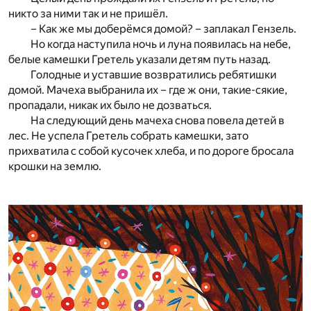
никто за ними так и не пришёл.
– Как же мы доберёмся домой? – заплакал Гензель.
Но когда наступила ночь и луна появилась на небе,
белые камешки Гретель указали детям путь назад.
Голодные и уставшие возвратились ребятишки
домой. Мачеха выбранила их – где ж они, такие-сякие,
пропадали, никак их было не дозваться.
На следующий день мачеха снова повела детей в
лес. Не успела Гретель собрать камешки, зато
прихватила с собой кусочек хлеба, и по дороге бросала
крошки на землю.