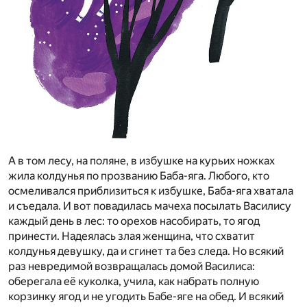
А в том лесу, на поляне, в избушке на курьих ножках
жила колдунья по прозванию Баба-яга. Любого, кто
осмеливался приблизиться к избушке, Баба-яга хватала
и съедала. И вот повадилась мачеха посылать Василису
каждый день в лес: то орехов насобирать, то ягод
принести. Надеялась злая женщина, что схватит
колдунья девушку, да и сгинет та без следа. Но всякий
раз невредимой возвращалась домой Василиса:
оберегала её куколка, учила, как набрать полную
корзинку ягод и не угодить Бабе-яге на обед. И всякий