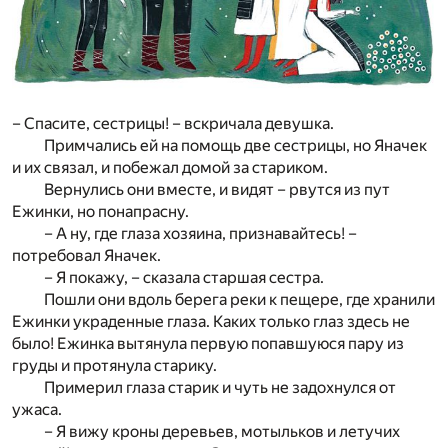
– Спасите, сестрицы! – вскричала девушка.
Примчались ей на помощь две сестрицы, но Яначек
и их связал, и побежал домой за стариком.
Вернулись они вместе, и видят – рвутся из пут
Ежинки, но понапрасну.
– А ну, где глаза хозяина, признавайтесь! –
потребовал Яначек.
– Я покажу, – сказала старшая сестра.
Пошли они вдоль берега реки к пещере, где хранили
Ежинки украденные глаза. Каких только глаз здесь не
было! Ежинка вытянула первую попавшуюся пару из
груды и протянула старику.
Примерил глаза старик и чуть не задохнулся от
ужаса.
– Я вижу кроны деревьев, мотыльков и летучих