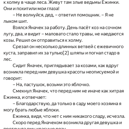
к холму в чаще леса. Живут там злые ведьмы Ежинки.
Они и похитили мои глаза!
– Не волнуйся, дед, – ответил помощник. – Я не
лыком шит.
Взялся Яначек за работу. День пасёт коз на сочном
лугу, два, и видит – маловато стало травы, не наедаются
козы. Решил он отправиться к холму.
Срезал он несколько длинных ветвей с ежевичного
куста, заправил их за тулью
[2]
шляпы и погнал стадо в
лес.
Сидит Яначек, приглядывает за козами, как вдруг
возникла перед ним девушка красоты неописуемой и
говорит:
– На, пастушок, возьми это яблочко.
Смекнул Яначек, что перед ним не иначе как хитрая
Ежинка, и отвечает:
– Благодарствую, да только в саду моего хозяина я
могу брать любые яблоки.
Ежинка, видя, что нет с ним никакого сладу, исчезла.
Скоро перед Яначеком возникла другая девушка и
протянула ему красную розу.