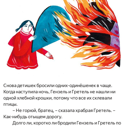
Снова детишек бросили одних-одинёшенек в чаще.
Когда наступила ночь, Гензель и Гретель не нашли ни
одной хлебной крошки, потому что все их склевали
птицы.
– Не горюй, братец, – сказала храбрая Гретель. –
Как-нибудь отыщем дорогу.
Долго ли, коротко ли бродили Гензель и Гретель по