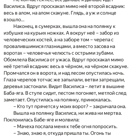
Василиса. Вдруг проскакал мимо неё второй всадник:
весь в алом, на алом скакуне. Глядь, а уж и солнце
взошло…
Наконец, в сумерках, вышла она на полянку к
избушке на курьих ножках. А вокруг неё – забор из
человеческих костей, а на заборе том – черепа с
провалившимися глазницами, а вместо засова на
воротах – человечья челюсть с острыми зубами.
Обомлела Василиса от ужаса. Вдруг проскакал мимо
неё третий всадник: весь в чёрном, на чёрном скакуне.
Промчался он в ворота, и над лесом опустилась ночь.
Глаза черепов тотчас же запылали, ветви затрещали,
деревья застонали. Видит Василиса – летит в вышине
Баба-яга. В ступе сидит, пестом погоняет, метлой след
заметает. Опустилась на полянку, принюхалась.
– Кто тут прячется у моих ворот? – закричала она.
Вышла на полянку Василиса, ни жива ни мертва.
Поклонилась Бабе-яге и молвила:
– Мачеха послала меня к тебе огня попросить.
– Знаю, знаю я, откуда пришла ты. Огонь ты