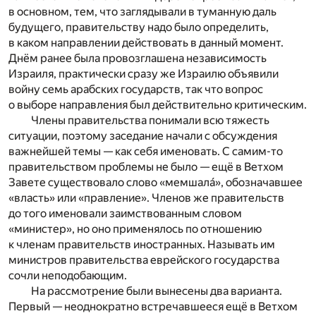
в основном, тем, что заглядывали в туманную даль
будущего, правительству надо было определить,
в каком направлении действовать в данный момент.
Днём ранее была провозглашена независимость
Израиля, практически сразу же Израилю объявили
войну семь арабских государств, так что вопрос
о выборе направления был действительно критическим.
Члены правительства понимали всю тяжесть
ситуации, поэтому заседание начали с обсуждения
важнейшей темы — как себя именовать. С самим-то
правительством проблемы не было — ещё в Ветхом
Завете существовало слово «мемшалá», обозначавшее
«власть» или «правление». Членов же правительств
до того именовали заимствованным словом
«министер», но оно применялось по отношению
к членам правительств иностранных. Называть им
министров правительства еврейского государства
сочли неподобающим.
На рассмотрение были вынесены два варианта.
Первый — неоднократно встречавшееся ещё в Ветхом