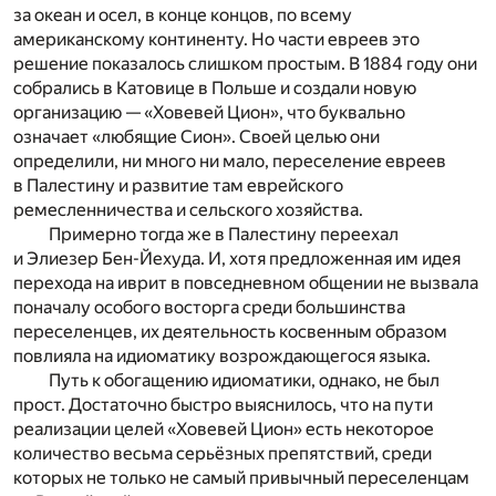
за океан и осел, в конце концов, по всему
американскому континенту. Но части евреев это
решение показалось слишком простым. В 1884 году они
собрались в Катовице в Польше и создали новую
организацию — «Ховевей Цион», что буквально
означает «любящие Сион». Своей целью они
определили, ни много ни мало, переселение евреев
в Палестину и развитие там еврейского
ремесленничества и сельского хозяйства.
Примерно тогда же в Палестину переехал
и Элиезер Бен-Йехуда. И, хотя предложенная им идея
перехода на иврит в повседневном общении не вызвала
поначалу особого восторга среди большинства
переселенцев, их деятельность косвенным образом
повлияла на идиоматику возрождающегося языка.
Путь к обогащению идиоматики, однако, не был
прост. Достаточно быстро выяснилось, что на пути
реализации целей «Ховевей Цион» есть некоторое
количество весьма серьёзных препятствий, среди
которых не только не самый привычный переселенцам