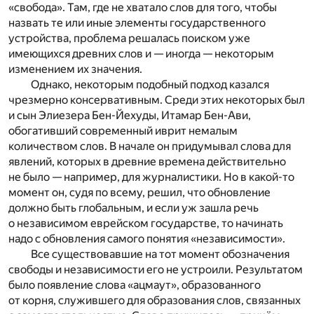
«свобода». Там, где не хватало слов для того, чтобы
назвать те или иные элементы государственного
устройства, проблема решалась поиском уже
имеющихся древних слов и — иногда — некоторым
изменением их значения.
Однако, некоторым подобный подход казался
чрезмерно консервативным. Среди этих некоторых был
и сын Элиезера Бен-Йехуды, Итамар Бен-Ави,
обогативший современный иврит немалым
количеством слов. В начале он придумывал слова для
явлений, которых в древние времена действительно
не было — например, для журналистики. Но в какой-то
момент он, судя по всему, решил, что обновление
должно быть глобальным, и если уж зашла речь
о независимом еврейском государстве, то начинать
надо с обновления самого понятия «независимости».
Все существовавшие на тот момент обозначения
свободы и независимости его не устроили. Результатом
было появление слова «ацмаут», образованного
от корня, служившего для образования слов, связанных