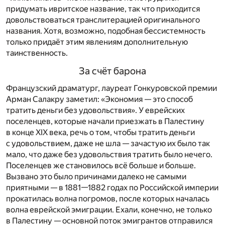
придумать ивритское название, так что приходится
довольствоваться транслитерацией оригинального
названия. Хотя, возможно, подобная бессистемность
только придаёт этим явлениям дополнительную
таинственность.
За счёт барона
Французский драматург, лауреат Гонкуровской премии
Арман Салакру заметил: «Экономия — это способ
тратить деньги без удовольствия». У еврейских
поселенцев, которые начали приезжать в Палестину
в конце XIX века, речь о том, чтобы тратить деньги
с удовольствием, даже не шла — зачастую их было так
мало, что даже без удовольствия тратить было нечего.
Поселенцев же становилось всё больше и больше.
Вызвано это было причинами далеко не самыми
приятными — в 1881—1882 годах по Российской империи
прокатилась волна погромов, после которых началась
волна еврейской эмиграции. Ехали, конечно, не только
в Палестину — основной поток эмигрантов отправился