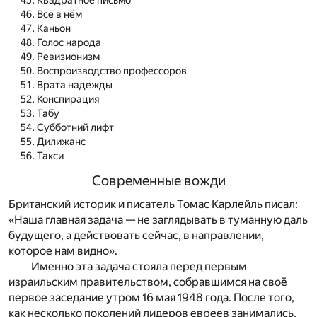
Квадратное письмо
Всё в нём
Каньон
Голос народа
Ревизионизм
Воспроизводство профессоров
Врата надежды
Конспирация
Табу
Субботний лифт
Дилижанс
Такси
Современные вожди
Британский историк и писатель Томас Карлейль писал:
«Наша главная задача — не заглядывать в туманную даль
будущего, а действовать сейчас, в направлении,
которое нам видно».
Именно эта задача стояла перед первым
израильским правительством, собравшимся на своё
первое заседание утром 16 мая 1948 года. После того,
как несколько поколений лидеров евреев занимались,