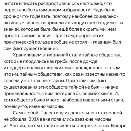
читать и писать распространилось настолько, что
перестало быть символом избранности. Надо было
срочно что-то делать, поэтому наиболее социально-
активные личности пришли к выводу о необходимости
знаний, которые были бы ещё более скрытыми, чем
просто тайные знания. При этом, вопрос об их
практической пользе вообще не стоял — главным был
сам факт существования.
Хранилищем этих знаний стали тайные общества,
которые плодились как грибы после дождя
и поддерживали у широких масс убежденность в том,
что им, тайным обществам, как раз и известны какие-то
совсем уж страшные тайны. При этом сам факт
существования этих обществ тайной не был — иначе
принадлежность к ним потеряла бы всякий смысл. И,
хотя обществ было много, наиболее известными стали,
почему-то, именно масоны.
Само собой, Палестину их деятельность стороной
не обошла. В XIX веке появились заезжие масоны
из Англии, затем стали появляться первые ложи. Вскоре