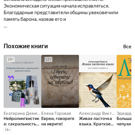
Экономическая ситуация начала исправляться.
Благодарные представители общины увековечили
память барона, назвав его и
...
Похожие книги
Все
Екатерина Демерле
Елена Горовая
Александр Викторович Марков
Эдвард 
Нейролингвистик
Евреи, говорите
Живая ласточка
Большая
а: сакральность
на иврите!
языка. Краткое
чепухи
русского языка
введение в
18
+
социолингвистику