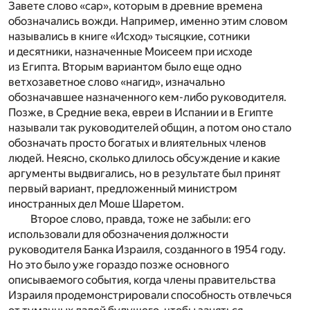
Завете слово «сар», которым в древние времена
обозначались вожди. Например, именно этим словом
назывались в книге «Исход» тысяцкие, сотники
и десятники, назначенные Моисеем при исходе
из Египта. Вторым вариантом было еще одно
ветхозаветное слово «нагид», изначально
обозначавшее назначенного кем-либо руководителя.
Позже, в Средние века, евреи в Испании и в Египте
называли так руководителей общин, а потом оно стало
обозначать просто богатых и влиятельных членов
людей. Неясно, сколько длилось обсуждение и какие
аргументы выдвигались, но в результате был принят
первый вариант, предложенный министром
иностранных дел Моше Шаретом.
Второе слово, правда, тоже не забыли: его
использовали для обозначения должности
руководителя Банка Израиля, созданного в 1954 году.
Но это было уже гораздо позже основного
описываемого события, когда члены правительства
Израиля продемонстрировали способность отвлечься