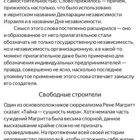
с самостоятельностью. Слово прижилось — причём,
прижилось настолько, что было использовано
в ивритском названии Декларации независимости
Израиля и в названии Дня независимости.
Смысл этого слова постепенно расширился — оно
и образованное от него прилагательное стали
обозначать не только государственную независимость,
но и независимость организационную, а в какой-то
момент прилагательное даже было применено для
обозначения индивидуальных предпринимателей —
правда, совершенно не ясно, насколько последнее
упомянутое применение этого слова отвечает замыслу
его создателя.
Свободные строители
Один из основоположников сюрреализма Рене Магритт
сказал: «Тайна — сущность мира». Хотя немалая часть
суждений Магритта была весьма спорной, данное
высказывание крайне сложно не признать
справедливым. На протяжении всей своей истории
человечество делало всё, чтобы усложнить себе жизнь