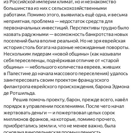
из Российской империи климат, но и незнакомство
большинства из них с сельскохозяйственными
работами. Помимо этого, выявилась ещё одна, и весьма
неприятная, проблема — недостаток средств для
первоначальных инвестиций. Перспективы трудно было
назвать радужными — возможность банкротства новых
поселений была вполне реальной. Но не зря еврейская
история столь богата на разные неожиданные повороты.
Нескольким лидерам «новой общины» (как называли
себя переселенцы, подчёркивая отличие от «старой
общины» — небольшого количества евреев, живших
в Палестине до начала массового переселения) удалось
заинтересовать своим проектом французского
филантропа еврейского происхождения, барона Эдмона
де Ротшильда.
Решив помочь проекту, барон, прежде всего, навёл
порядок в управлении поселениями. После чего начал
жертвовать деньги — и пожертвовал целых сорок
миллионов франков, на которые, помимо прочего,
приобретались земли и, что не менее важно, была
основана винодельческая промышленность.