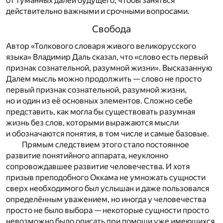
от туманных далей будущего, чтобы заняться
действительно важными и срочными вопросами.
Свобода
Автор «Толкового словаря живого великорусского
языка» Владимир Даль сказал, что «слово есть первый
признак сознательной, разумной жизни». Высказанную
Далем мысль можно продолжить — слово не просто
первый признак сознательной, разумной жизни,
но и один из её основных элементов. Сложно себе
представить, как могла бы существовать разумная
жизнь без слов, которыми выражаются мысли
и обозначаются понятия, в том числе и самые базовые.
Прямым следствием этого стало постоянное
развитие понятийного аппарата, неуклонно
сопровождавшее развитие человечества. И хотя
призыв преподобного Оккама не умножать сущности
сверх необходимого был услышан и даже пользовался
определённым уважением, но иногда у человечества
просто не было выбора — некоторые сущности просто
невозможно было описать при помощи уже имеющихся