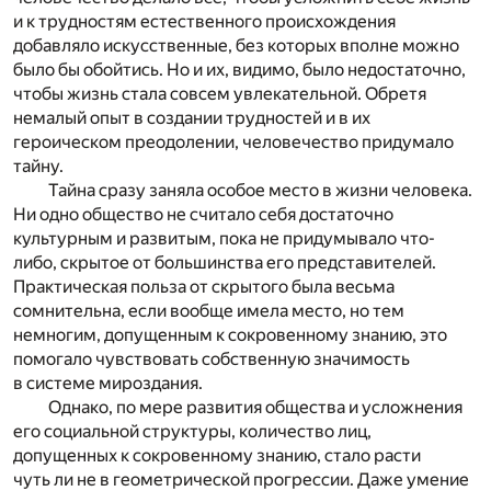
и к трудностям естественного происхождения
добавляло искусственные, без которых вполне можно
было бы обойтись. Но и их, видимо, было недостаточно,
чтобы жизнь стала совсем увлекательной. Обретя
немалый опыт в создании трудностей и в их
героическом преодолении, человечество придумало
тайну.
Тайна сразу заняла особое место в жизни человека.
Ни одно общество не считало себя достаточно
культурным и развитым, пока не придумывало что-
либо, скрытое от большинства его представителей.
Практическая польза от скрытого была весьма
сомнительна, если вообще имела место, но тем
немногим, допущенным к сокровенному знанию, это
помогало чувствовать собственную значимость
в системе мироздания.
Однако, по мере развития общества и усложнения
его социальной структуры, количество лиц,
допущенных к сокровенному знанию, стало расти
чуть ли не в геометрической прогрессии. Даже умение