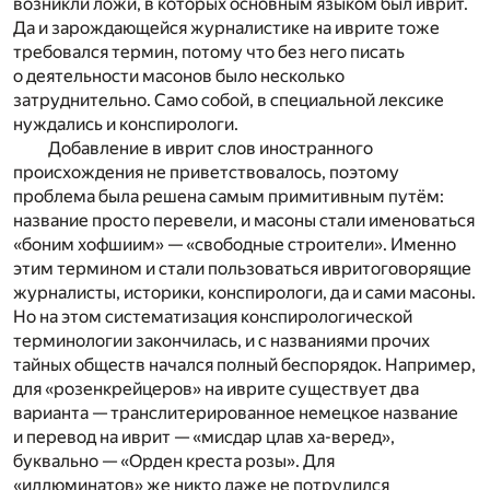
возникли ложи, в которых основным языком был иврит.
Да и зарождающейся журналистике на иврите тоже
требовался термин, потому что без него писать
о деятельности масонов было несколько
затруднительно. Само собой, в специальной лексике
нуждались и конспирологи.
Добавление в иврит слов иностранного
происхождения не приветствовалось, поэтому
проблема была решена самым примитивным путём:
название просто перевели, и масоны стали именоваться
«боним хофшиим» — «свободные строители». Именно
этим термином и стали пользоваться ивритоговорящие
журналисты, историки, конспирологи, да и сами масоны.
Но на этом систематизация конспирологической
терминологии закончилась, и с названиями прочих
тайных обществ начался полный беспорядок. Например,
для «розенкрейцеров» на иврите существует два
варианта — транслитерированное немецкое название
и перевод на иврит — «мисдар цлав ха-веред»,
буквально — «Орден креста розы». Для
«иллюминатов» же никто даже не потрудился