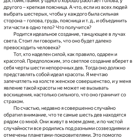
достоинствами: у одного хорошо работает голова, у
другого – крепкая поясница. А что, если из всех людей
выбрать шестерых, чтобы у каждого была сильная
сторона – голова, грудь, поясница и т. д., и объединить
эти части в одно тело? Что получится?
Родится идеальное создание, танцующее в лучах
света. Стоит ли говорить, что оно будет далеко
превосходить человека?
Тот, кто наделен силой, как правило, одарен и
красотой. Предположим, это светлое создание вберет в
себя черты шести непорочных дев. Тогда оно должно
представлять собой идеал красоты. Я мечтаю
запечатлеть на холсте женское совершенство, и у меня
явление такой красоты не может не вызывать
восхищения, настолько сильного, что оно граничит со
страхом.
По счастью, недавно я совершенно случайно
обратил внимание, что те самые шесть дев находятся
рядом со мной. Они живут в моем доме, и по чистой
случайности все родились под разными созвездиями и
отмечены планетами-покровителями. Это помогло