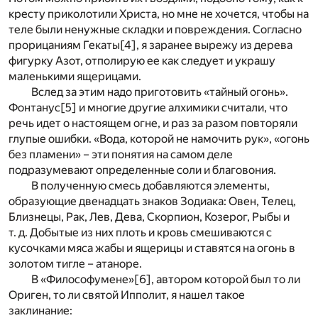
кресту приколотили Христа, но мне не хочется, чтобы на
теле были ненужные складки и повреждения. Согласно
прорицаниям Гекаты
[4]
, я заранее вырежу из дерева
фигурку Азот, отполирую ее как следует и украшу
маленькими ящерицами.
Вслед за этим надо приготовить «тайный огонь».
Фонтанус
[5]
и многие другие алхимики считали, что
речь идет о настоящем огне, и раз за разом повторяли
глупые ошибки. «Вода, которой не намочить рук», «огонь
без пламени» – эти понятия на самом деле
подразумевают определенные соли и благовония.
В полученную смесь добавляются элементы,
образующие двенадцать знаков Зодиака: Овен, Телец,
Близнецы, Рак, Лев, Дева, Скорпион, Козерог, Рыбы и
т. д. Добытые из них плоть и кровь смешиваются с
кусочками мяса жабы и ящерицы и ставятся на огонь в
золотом тигле – атаноре.
В «Философумене»
[6]
, автором которой был то ли
Ориген, то ли святой Ипполит, я нашел такое
заклинание: