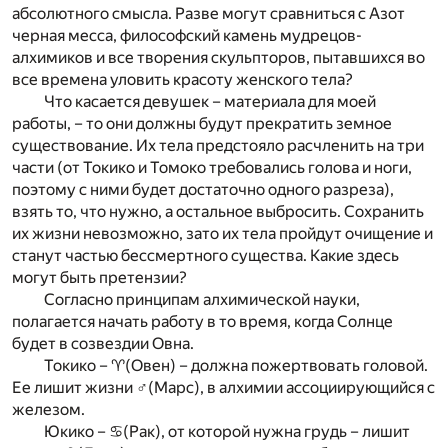
абсолютного смысла. Разве могут сравниться с Азот
черная месса, философский камень мудрецов-
алхимиков и все творения скульпторов, пытавшихся во
все времена уловить красоту женского тела?
Что касается девушек – материала для моей
работы, – то они должны будут прекратить земное
существование. Их тела предстояло расчленить на три
части (от Токико и Томоко требовались голова и ноги,
поэтому с ними будет достаточно одного разреза),
взять то, что нужно, а остальное выбросить. Сохранить
их жизни невозможно, зато их тела пройдут очищение и
станут частью бессмертного существа. Какие здесь
могут быть претензии?
Согласно принципам алхимической науки,
полагается начать работу в то время, когда Солнце
будет в созвездии Овна.
Токико – ♈(Овен) – должна пожертвовать головой.
Ее лишит жизни ♂(Марс), в алхимии ассоциирующийся с
железом.
Юкико – ♋(Рак), от которой нужна грудь – лишит