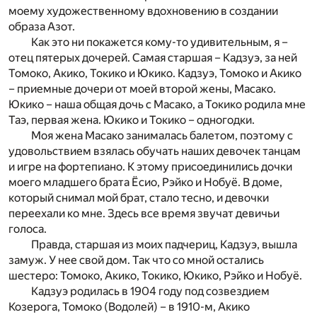
моему художественному вдохновению в создании
образа Азот.
Как это ни покажется кому-то удивительным, я –
отец пятерых дочерей. Самая старшая – Кадзуэ, за ней
Томоко, Акико, Токико и Юкико. Кадзуэ, Томоко и Акико
– приемные дочери от моей второй жены, Масако.
Юкико – наша общая дочь с Масако, а Токико родила мне
Таэ, первая жена. Юкико и Токико – одногодки.
Моя жена Масако занималась балетом, поэтому с
удовольствием взялась обучать наших девочек танцам
и игре на фортепиано. К этому присоединились дочки
моего младшего брата Ёсио, Рэйко и Нобуё. В доме,
который снимал мой брат, стало тесно, и девочки
переехали ко мне. Здесь все время звучат девичьи
голоса.
Правда, старшая из моих падчериц, Кадзуэ, вышла
замуж. У нее свой дом. Так что со мной остались
шестеро: Томоко, Акико, Токико, Юкико, Рэйко и Нобуё.
Кадзуэ родилась в 1904 году под созвездием
Козерога, Томоко (Водолей) – в 1910-м, Акико