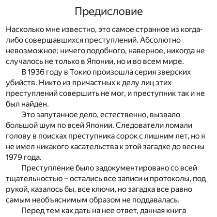
Предисловие
Насколько мне известно, это самое странное из когда-
либо совершавшихся преступлений. Абсолютно
невозможное; ничего подобного, наверное, никогда не
случалось не только в Японии, но и во всем мире.
В 1936 году в Токио произошла серия зверских
убийств. Никто из причастных к делу лиц этих
преступлений совершить не мог, и преступник так и не
был найден.
Это запутанное дело, естественно, вызвало
большой шум по всей Японии. Следователи ломали
голову в поисках преступника сорок с лишним лет, но я
не имел никакого касательства к этой загадке до весны
1979 года.
Преступление было задокументировано со всей
тщательностью – остались все записи и протоколы, под
рукой, казалось бы, все ключи, но загадка все равно
самым необъяснимым образом не поддавалась.
Перед тем как дать на нее ответ, данная книга