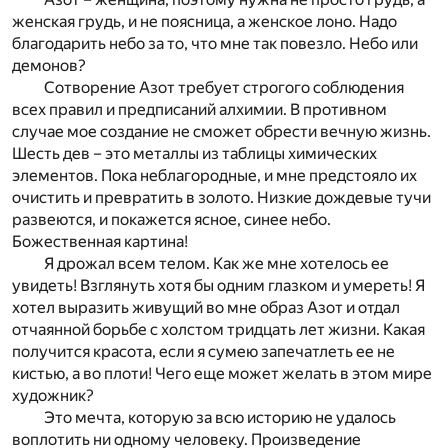
женская грудь, и не поясница, а женское лоно. Надо
благодарить небо за то, что мне так повезло. Небо или
демонов?
Сотворение Азот требует строгого соблюдения
всех правил и предписаний алхимии. В противном
случае мое создание не сможет обрести вечную жизнь.
Шесть дев – это металлы из таблицы химических
элементов. Пока неблагородные, и мне предстояло их
очистить и превратить в золото. Низкие дождевые тучи
развеются, и покажется ясное, синее небо.
Божественная картина!
Я дрожал всем телом. Как же мне хотелось ее
увидеть! Взглянуть хотя бы одним глазком и умереть! Я
хотел выразить живущий во мне образ Азот и отдал
отчаянной борьбе с холстом тридцать лет жизни. Какая
получится красота, если я сумею запечатлеть ее не
кистью, а во плоти! Чего еще может желать в этом мире
художник?
Это мечта, которую за всю историю не удалось
воплотить ни одному человеку. Произведение