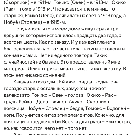
(Скорпион) – в 1911-м, Токико (Овен) – в 1913-м, Юкико
(Рак) – тоже в 1913-м. Что касается племянниц, то
старшая, Рэйко (Дева), появилась на свет в 1913 году, а
Нобуё (Стрелец) – в 1915-м.
Получилось, что в моем доме живут сразу три
девушки, которым исполнилось двадцать два года, а
всего их шесть. Как по заказу. И у каждой планета
благословила какую-то часть тела, начиная с головы и
кончая ногами. Нет ни единого повтора. Таких
случайностей не бывает. Это предоставленный мне
материал. Демон приказывал принести их в жертву. В
этом нет никаких сомнений.
Кадзуэ не подходит. Ей уже тридцать один, она
гораздо старше остальных, замужем и живет
далековато. Токико – Овен – голова, Юкико – Рак –
грудь, Рэйко – Дева – живот, Акико – Скорпион –
поясница, Нобуё – Стрелец – бедра, Томоко – Водолей –
ноги. Получится синтез этих элементов. Конечно, для
поясницы я предпочел бы Весы, а для груди – Близнецов,
но, как говорится, чего нет – того нет.
Азот – женщина, поэтому нужна не просто грудь, а