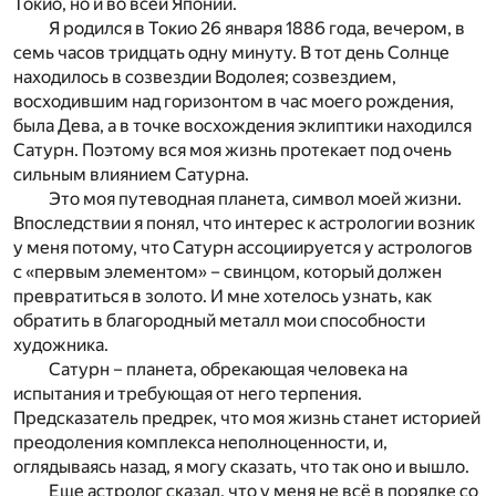
Токио, но и во всей Японии.
Я родился в Токио 26 января 1886 года, вечером, в
семь часов тридцать одну минуту. В тот день Солнце
находилось в созвездии Водолея; созвездием,
восходившим над горизонтом в час моего рождения,
была Дева, а в точке восхождения эклиптики находился
Сатурн. Поэтому вся моя жизнь протекает под очень
сильным влиянием Сатурна.
Это моя путеводная планета, символ моей жизни.
Впоследствии я понял, что интерес к астрологии возник
у меня потому, что Сатурн ассоциируется у астрологов
с «первым элементом» – свинцом, который должен
превратиться в золото. И мне хотелось узнать, как
обратить в благородный металл мои способности
художника.
Сатурн – планета, обрекающая человека на
испытания и требующая от него терпения.
Предсказатель предрек, что моя жизнь станет историей
преодоления комплекса неполноценности, и,
оглядываясь назад, я могу сказать, что так оно и вышло.
Еще астролог сказал, что у меня не всё в порядке со