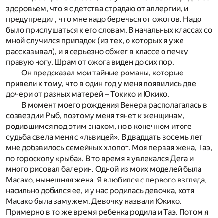
здоровьем, что я с детства страдаю от аллергии, и
предупредил, что мне надо беречься от ожогов. Надо
было прислушаться к его словам. В начальных классах со
мной случился припадок (из тех, о которых я уже
рассказывал), и я серьезно обжег в классе о печку
правую ногу. Шрам от ожога виден до сих пор.
Он предсказал мои тайные романы, которые
привели к тому, что в один год у меня появились две
дочери от разных матерей – Токико и Юкико.
В момент моего рождения Венера располагалась в
созвездии Рыб, поэтому меня тянет к женщинам,
родившимся под этим знаком, но в конечном итоге
судьба свела меня с «львицей». В двадцать восемь лет
мне добавилось семейных хлопот. Моя первая жена, Таэ,
по гороскопу «рыба». В то время я увлекался Дега и
много рисовал балерин. Одной из моих моделей была
Масако, нынешняя жена. Я влюбился с первого взгляда,
насильно добился ее, и у нас родилась девочка, хотя
Масако была замужем. Девочку назвали Юкико.
Примерно в то же время ребенка родила и Таэ. Потом я