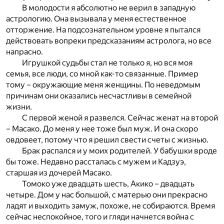
В молодости я абсолютно не верил в западную
астрологию. Она вызывала у меня естественное
отторжение. На подсознательном уровне я пытался
действовать вопреки предсказаниям астролога, но все
напрасно.
Игрушкой судьбы стал не только я, но вся моя
семья, все люди, со мной как-то связанные. Пример
тому – окружающие меня женщины. По неведомым
причинам они оказались несчастливы в семейной
жизни.
С первой женой я развелся. Сейчас женат на второй
– Масако. До меня у нее тоже был муж. И она скоро
овдовеет, потому что я решил свести счеты с жизнью.
Брак распался и у моих родителей. У бабушки вроде
бы тоже. Недавно рассталась с мужем и Кадзуэ,
старшая из дочерей Масако.
Томоко уже двадцать шесть, Акико – двадцать
четыре. Дом у нас большой, с матерью они прекрасно
ладят и выходить замуж, похоже, не собираются. Время
сейчас неспокойное, того и гляди начнется война с