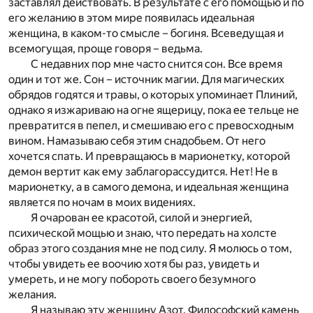
заставлял действовать. В результате с его помощью и по
его желанию в этом мире появилась идеальная
женщина, в каком-то смысле – богиня. Всеведущая и
всемогущая, проще говоря – ведьма.
С недавних пор мне часто снится сон. Все время
один и тот же. Сон – источник магии. Для магических
обрядов годятся и травы, о которых упоминает Плиний,
однако я изжариваю на огне ящерицу, пока ее тельце не
превратится в пепел, и смешиваю его с превосходным
вином. Намазываю себя этим снадобьем. От него
хочется спать. И превращаюсь в марионетку, которой
демон вертит как ему заблагорассудится. Нет! Не в
марионетку, а в самого демона, и идеальная женщина
является по ночам в моих видениях.
Я очарован ее красотой, силой и энергией,
психической мощью и знаю, что передать на холсте
образ этого создания мне не под силу. Я молюсь о том,
чтобы увидеть ее воочию хотя бы раз, увидеть и
умереть, и не могу побороть своего безумного
желания.
Я называю эту женщину Азот. Философский камень