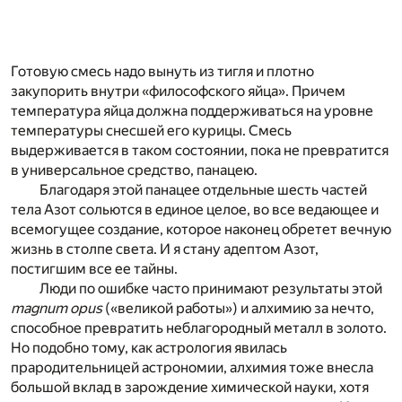
Готовую смесь надо вынуть из тигля и плотно
закупорить внутри «философского яйца». Причем
температура яйца должна поддерживаться на уровне
температуры снесшей его курицы. Смесь
выдерживается в таком состоянии, пока не превратится
в универсальное средство, панацею.
Благодаря этой панацее отдельные шесть частей
тела Азот сольются в единое целое, во все ведающее и
всемогущее создание, которое наконец обретет вечную
жизнь в столпе света. И я стану адептом Азот,
постигшим все ее тайны.
Люди по ошибке часто принимают результаты этой
magnum opus
(«великой работы») и алхимию за нечто,
способное превратить неблагородный металл в золото.
Но подобно тому, как астрология явилась
прародительницей астрономии, алхимия тоже внесла
большой вклад в зарождение химической науки, хотя