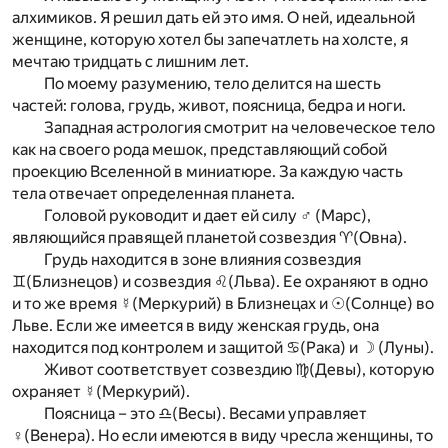
алхимиков. Я решил дать ей это имя. О ней, идеальной
женщине, которую хотел бы запечатлеть на холсте, я
мечтаю тридцать с лишним лет.
По моему разумению, тело делится на шесть
частей: голова, грудь, живот, поясница, бедра и ноги.
Западная астрология смотрит на человеческое тело
как на своего рода мешок, представляющий собой
проекцию Вселенной в миниатюре. За каждую часть
тела отвечает определенная планета.
Головой руководит и дает ей силу ♂ (Марс),
являющийся правящей планетой созвездия ♈(Овна).
Грудь находится в зоне влияния созвездия
♊(Близнецов) и созвездия ♌(Льва). Ее охраняют в одно
и то же время ☿(Меркурий) в Близнецах и ☉(Солнце) во
Льве. Если же имеется в виду женская грудь, она
находится под контролем и защитой ♋(Рака) и ☽ (Луны).
Живот соответствует созвездию ♍(Девы), которую
охраняет ☿(Меркурий).
Поясница – это ♎(Весы). Весами управляет
♀(Венера). Но если имеются в виду чресла женщины, то