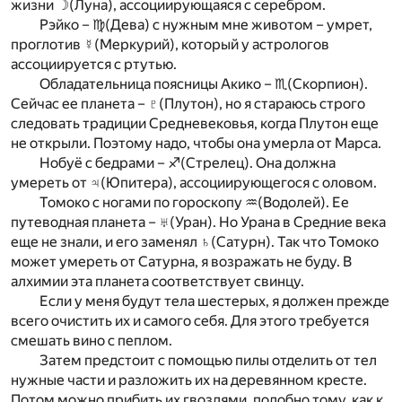
жизни ☽(Луна), ассоциирующаяся с серебром.
Рэйко – ♍(Дева) с нужным мне животом – умрет,
проглотив ☿(Меркурий), который у астрологов
ассоциируется с ртутью.
Обладательница поясницы Акико – ♏(Скорпион).
Сейчас ее планета – ♇(Плутон), но я стараюсь строго
следовать традиции Средневековья, когда Плутон еще
не открыли. Поэтому надо, чтобы она умерла от Марса.
Нобуё с бедрами – ♐(Стрелец). Она должна
умереть от ♃(Юпитера), ассоциирующегося с оловом.
Томоко с ногами по гороскопу ♒(Водолей). Ее
путеводная планета – ♅(Уран). Но Урана в Средние века
еще не знали, и его заменял ♄(Сатурн). Так что Томоко
может умереть от Сатурна, я возражать не буду. В
алхимии эта планета соответствует свинцу.
Если у меня будут тела шестерых, я должен прежде
всего очистить их и самого себя. Для этого требуется
смешать вино с пеплом.
Затем предстоит с помощью пилы отделить от тел
нужные части и разложить их на деревянном кресте.
Потом можно прибить их гвоздями, подобно тому, как к