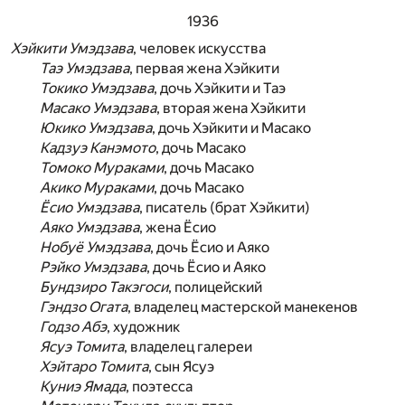
1936
Хэйкити Умэдзава
, человек искусства
Таэ Умэдзава
, первая жена Хэйкити
Токико Умэдзава
, дочь Хэйкити и Таэ
Масако Умэдзава
, вторая жена Хэйкити
Юкико Умэдзава
, дочь Хэйкити и Масако
Кадзуэ Канэмото
, дочь Масако
Томоко Мураками
, дочь Масако
Акико Мураками
, дочь Масако
Ёсио Умэдзава
, писатель (брат Хэйкити)
Аяко Умэдзава
, жена Ёсио
Нобуё Умэдзава
, дочь Ёсио и Аяко
Рэйко Умэдзава
, дочь Ёсио и Аяко
Бундзиро Такэгоси
, полицейский
Гэндзо Огата
, владелец мастерской манекенов
Годзо Абэ
, художник
Ясуэ Томита
, владелец галереи
Хэйтаро Томита
, сын Ясуэ
Куниэ Ямада
, поэтесса