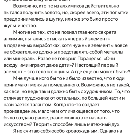
Возможно, кто-то из алхимиков действительно
пытался получить золото, но, скорее всего, эти попытки
предпринимались в шутку, или же это было просто
жульничество.
Многие из тех, кто не познал главного секрета
алхимии, пытались отыскать «первый элемент»
в подземных выработках, хотя нужные элементы вовсе
не обязательно должны представлять собой металлы
или минералы. Разве не говорил Парацельс: «Они
всюду, ими играют даже дети»? Настоящий первый
элемент – это тело женщины. А где еще он может быть?!
Мне лучше кого бы то ни было известно, что люди
принимают меня за помешанного. Возможно, я не такой,
как все, но ведь так и должно быть с художником. То, что
отличает художника от остальных, по большей части и
называется талантом. Когда кто-то создает
произведение, мало чем отличающееся от того, что
было создано ранее, разве можно это назвать
искусством? Творить способен лишь мятежный дух.
Я не считаю себя особо кровожадным. Однако на