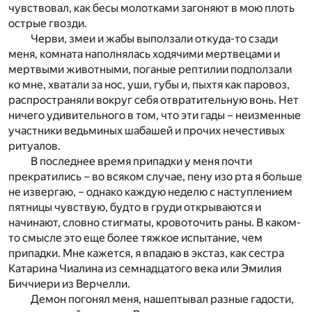
чувствовал, как бесы молотками загоняют в мою плоть
острые гвозди.
Черви, змеи и жабы выползали откуда-то сзади
меня, комната наполнялась ходячими мертвецами и
мертвыми животными, поганые рептилии подползали
ко мне, хватали за нос, уши, губы и, пыхтя как паровоз,
распространяли вокруг себя отвратительную вонь. Нет
ничего удивительного в том, что эти гады – неизменные
участники ведьминых шабашей и прочих нечестивых
ритуалов.
В последнее время припадки у меня почти
прекратились – во всяком случае, пену изо рта я больше
не извергаю, – однако каждую неделю с наступлением
пятницы чувствую, будто в груди открываются и
начинают, словно стигматы, кровоточить раны. В каком-
то смысле это еще более тяжкое испытание, чем
припадки. Мне кажется, я впадаю в экстаз, как сестра
Катарина Чиалина из семнадцатого века или Эмилия
Биччиери из Верчелли.
Демон погонял меня, нашептывал разные гадости,