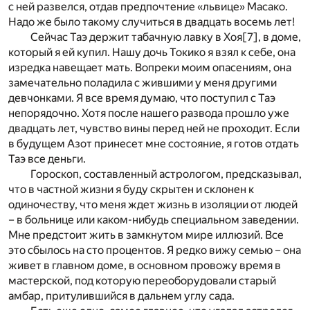
с ней развелся, отдав предпочтение «львице» Масако.
Надо же было такому случиться в двадцать восемь лет!
Сейчас Таэ держит табачную лавку в Хоя
[7]
, в доме,
который я ей купил. Нашу дочь Токико я взял к себе, она
изредка навещает мать. Вопреки моим опасениям, она
замечательно поладила с жившими у меня другими
девчонками. Я все время думаю, что поступил с Таэ
непорядочно. Хотя после нашего развода прошло уже
двадцать лет, чувство вины перед ней не проходит. Если
в будущем Азот принесет мне состояние, я готов отдать
Таэ все деньги.
Гороскоп, составленный астрологом, предсказывал,
что в частной жизни я буду скрытен и склонен к
одиночеству, что меня ждет жизнь в изоляции от людей
– в больнице или каком-нибудь специальном заведении.
Мне предстоит жить в замкнутом мире иллюзий. Все
это сбылось на сто процентов. Я редко вижу семью – она
живет в главном доме, в основном провожу время в
мастерской, под которую переоборудовали старый
амбар, притулившийся в дальнем углу сада.