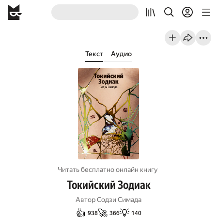
Текст
Аудио
Читать бесплатно онлайн книгу
Токийский Зодиак
Автор
Содзи Симада
👍
🚀
💡
938
366
140