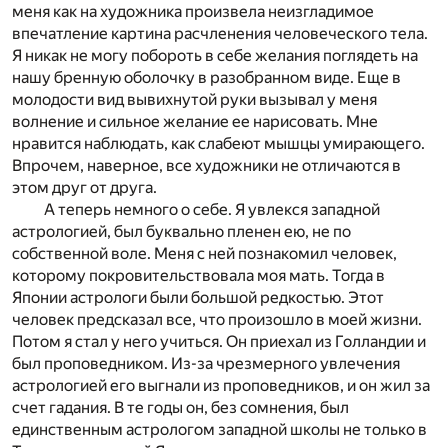
меня как на художника произвела неизгладимое
впечатление картина расчленения человеческого тела.
Я никак не могу побороть в себе желания поглядеть на
нашу бренную оболочку в разобранном виде. Еще в
молодости вид вывихнутой руки вызывал у меня
волнение и сильное желание ее нарисовать. Мне
нравится наблюдать, как слабеют мышцы умирающего.
Впрочем, наверное, все художники не отличаются в
этом друг от друга.
А теперь немного о себе. Я увлекся западной
астрологией, был буквально пленен ею, не по
собственной воле. Меня с ней познакомил человек,
которому покровительствовала моя мать. Тогда в
Японии астрологи были большой редкостью. Этот
человек предсказал все, что произошло в моей жизни.
Потом я стал у него учиться. Он приехал из Голландии и
был проповедником. Из-за чрезмерного увлечения
астрологией его выгнали из проповедников, и он жил за
счет гадания. В те годы он, без сомнения, был
единственным астрологом западной школы не только в