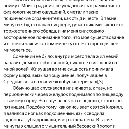
поймут. Мои страдания, не укладываясь в рамки чисто
физиологических ощущений, сметали такие
психические ограничители, как стыд и честь. В такие
минуты я будто падал ниц перед участниками какого-то
торжественного обряда, и на меня снисходило
восторженное понимание того, что мое существование
и все мои чаяния в этом мире суть нечто преходящее,
мимолетное.
Сомнений не было: внутри моего тела жил некий
паразит, демон с собственной, никак не связанной со
мной волей. Живущая во мне сущность принимала
форму шара, вызывая ощущение, получившее в
Средние века название «глобус истерикус»
[3]
.
Обычно шар спускался в низ живота, к тазу, но
периодически через желудок поднимался по пищеводу
к самому горлу. Это случалось раз в неделю, строго по
пятницам. Подобно тому, как описывает святой Кирилл,
я валился с ног как подкошенный, язык сводила
судорога, губы дрожали, изо рта шла пена. В такие
минуты я слышал оглушительный бесовский хохот и