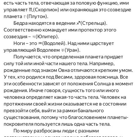
есть часть тела, отвечающая за половую функцию, ими
управляет ♏(Скорпион) или охраняющая это созвездие
планета ♇(Плутон).
Бедра находятся в ведении ♐(Стрельца).
Соответственно командует ими протектор этого
созвездия – ♃(Юпитер).
Ноги – это ♒(Водолей). Над ними царствует
управляющий Водолеем ♅(Уран).
Получается, что определенная планета придает
силу той или иной части нашего тела. Например,
рожденные под знаком Овна отличаются крепким умом.
У тех, кто родился под Весами, здоровая поясница. Все
эти особенности зависят от положения Солнца в момент
рождения. Иначе говоря, сущность того или иного
человека определяет какая-то часть тела. Человек на
протяжении своей жизни оказывается не в состоянии
превзойти себя, выйти за рамки банального
существования, потому что благословением планеты-
покровителя пользуется лишь одна часть тела.
По миру разбросаны люди с разными