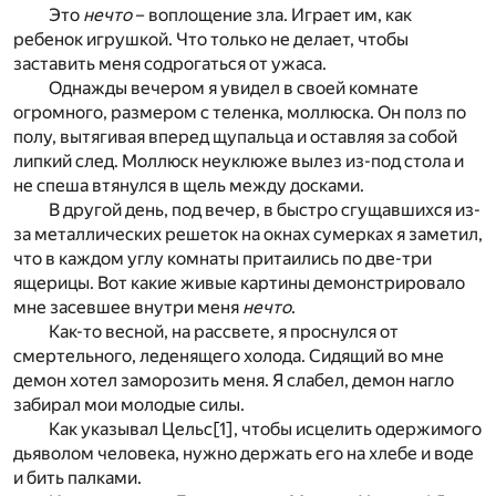
Это
нечто
– воплощение зла. Играет им, как
ребенок игрушкой. Что только не делает, чтобы
заставить меня содрогаться от ужаса.
Однажды вечером я увидел в своей комнате
огромного, размером с теленка, моллюска. Он полз по
полу, вытягивая вперед щупальца и оставляя за собой
липкий след. Моллюск неуклюже вылез из-под стола и
не спеша втянулся в щель между досками.
В другой день, под вечер, в быстро сгущавшихся из-
за металлических решеток на окнах сумерках я заметил,
что в каждом углу комнаты притаились по две-три
ящерицы. Вот какие живые картины демонстрировало
мне засевшее внутри меня
нечто
.
Как-то весной, на рассвете, я проснулся от
смертельного, леденящего холода. Сидящий во мне
демон хотел заморозить меня. Я слабел, демон нагло
забирал мои молодые силы.
Как указывал Цельс
[1]
, чтобы исцелить одержимого
дьяволом человека, нужно держать его на хлебе и воде
и бить палками.