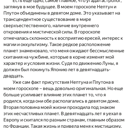
Есть еще одно, самое главное, что угадал астролог,
заглянув в мое будущее. В моем гороскопе Нептун и
Плутон объединены в девятом доме. Это указывает на
трансцендентное существование в мире
сверхъестественного, наличие внутреннего
откровения и мистической силы. В гороскопе
отмечалась склонность к восприятию ересей, интерес к
магии и оккультизму. Такое редкое расположение
планет знаменовало, что меня ожидают бессмысленные
скитания на чужбине, которые в корне изменят мой
характер и условия жизни. Судя по движению Луны, я
должен был покинуть Японию лет в девятнадцать-
двадцать.
Уже сам факт присутствия Нептуна и Плутона в
моем гороскопе – вещь довольно оригинальная. Но еще
больше усиливает влияние этих планет то, что я
родился, когда они обе располагались в девятом доме.
Вторая половина моей жизни проходила под знаком
этих несчастливых планет. В девятнадцать лет я уехал в
Европу и скитался по разным странам, главным образом
по Франции. Такая жизнь и привела меня к мистицизму.