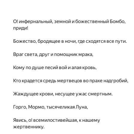
О! инфернальный, земной и божественный Бомбо,
приди!
Божество, бродящее в ночи, где сходятся все пути.
Враг света, друг и помощник мрака,
Кому по душе песий вой и алая кровь,
Кто крадется средь мертвецов во прахе надгробий,
Жаждущее крови, несущее ужас смертным.
Горго, Мормо, тысячеликая Луна,
Явись, о! всемилостивейшая, к нашему
жертвеннику.