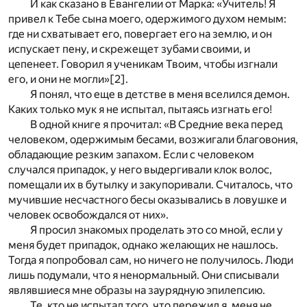
И как сказано в Евангелии от Марка: «Учитель! Я
привел к Тебе сына моего, одержимого духом немым:
где ни схватывает его, повергает его на землю, и он
испускает пену, и скрежещет зубами своими, и
цепенеет. Говорил я ученикам Твоим, чтобы изгнали
его, и они не могли»
[2]
.
Я понял, что еще в детстве в меня вселился демон.
Каких только мук я не испытал, пытаясь изгнать его!
В одной книге я прочитал: «В Средние века перед
человеком, одержимым бесами, возжигали благовония,
обладающие резким запахом. Если с человеком
случался припадок, у него выдергивали клок волос,
помещали их в бутылку и закупоривали. Считалось, что
мучившие несчастного бесы оказывались в ловушке и
человек освобождался от них».
Я просил знакомых проделать это со мной, если у
меня будет припадок, однако желающих не нашлось.
Тогда я попробовал сам, но ничего не получилось. Люди
лишь подумали, что я ненормальный. Они списывали
являвшиеся мне образы на заурядную эпилепсию.
Те, кто не испытал того, что пережил я, меня не