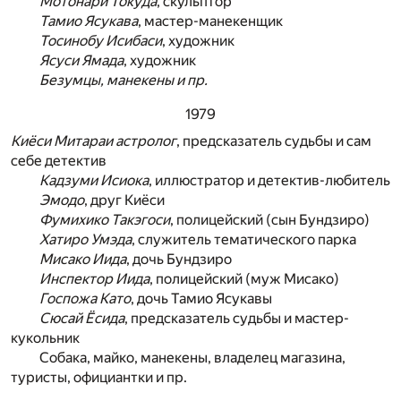
Мотонари Токуда
, скульптор
Тамио Ясукава
, мастер-манекенщик
Тосинобу Исибаси
, художник
Ясуси Ямада
, художник
Безумцы, манекены и пр.
1979
Киёси Митараи астролог
, предсказатель судьбы и сам
себе детектив
Кадзуми Исиока
, иллюстратор и детектив-любитель
Эмодо
, друг Киёси
Фумихико Такэгоси
, полицейский (сын Бундзиро)
Хатиро Умэда
, служитель тематического парка
Мисако Иида
, дочь Бундзиро
Инспектор Иида
, полицейский (муж Мисако)
Госпожа Като
, дочь Тамио Ясукавы
Сюсай Ёсида
, предсказатель судьбы и мастер-
кукольник
Собака, майко, манекены, владелец магазина,
туристы, официантки и пр.