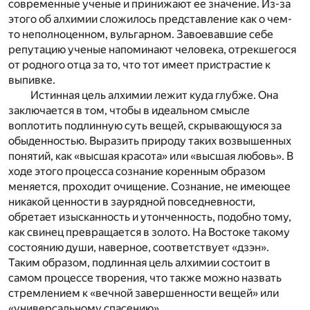
современные ученые и принижают ее значение. Из-за
этого об алхимии сложилось представление как о чем-
то неполноценном, вульгарном. Завоевавшие себе
репутацию ученые напоминают человека, отрекшегося
от родного отца за то, что тот имеет пристрастие к
выпивке.
Истинная цель алхимии лежит куда глубже. Она
заключается в том, чтобы в идеальном смысле
воплотить подлинную суть вещей, скрывающуюся за
обыденностью. Выразить природу таких возвышенных
понятий, как «высшая красота» или «высшая любовь». В
ходе этого процесса сознание коренным образом
меняется, проходит очищение. Сознание, не имеющее
никакой ценности в заурядной повседневности,
обретает изысканность и утонченность, подобно тому,
как свинец превращается в золото. На Востоке такому
состоянию души, наверное, соответствует «дзэн».
Таким образом, подлинная цель алхимии состоит в
самом процессе творения, что также можно назвать
стремлением к «вечной завершенности вещей» или
«универсальному спасению».