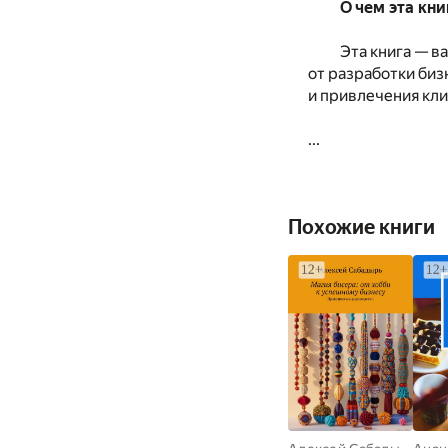
О чем эта кни
Эта книга — в
от разработки биз
и привлечения кл
...
Похожие книги