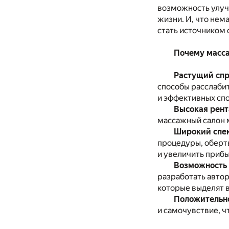
возможность улучш
жизни. И, что нем
стать источником 
Почему масса
Растущий спр
способы расслабит
и эффективных спо
Высокая рент
массажный салон 
Широкий спек
процедуры, оберты
и увеличить прибы
Возможность 
разработать авто
которые выделят в
Положительно
и самочувствие, ч