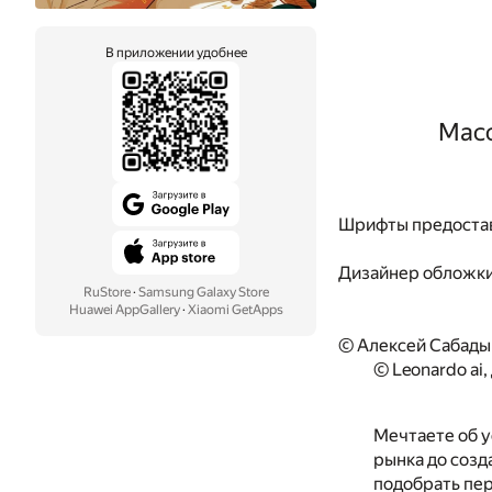
В приложении удобнее
Масс
Шрифты предоста
Дизайнер обложк
RuStore
·
Samsung Galaxy Store
Huawei AppGallery
·
Xiaomi GetApps
© Алексей Сабады
© Leonardo ai
Мечтаете об у
рынка до созд
подобрать пер