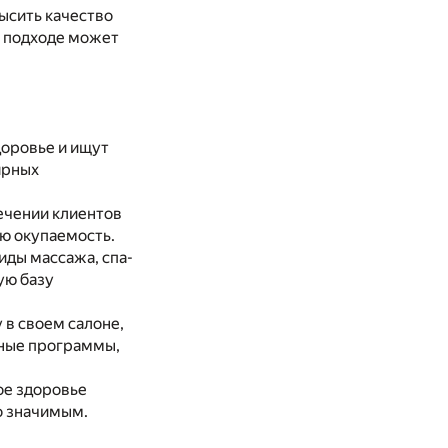
высить качество
м подходе может
доровье и ищут
ярных
ечении клиентов
ю окупаемость.
ды массажа, спа-
ую базу
в своем салоне,
вные программы,
ое здоровье
о значимым.