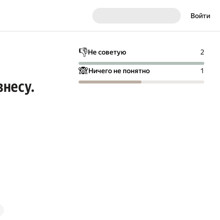
Войти
👎
Не советую
2
🙈
Ничего не понятно
1
знесу.