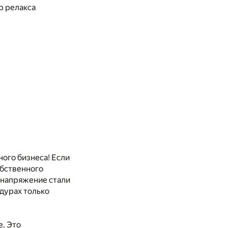
р релакса
ного бизнеса! Если
обственного
и напряжение стали
дурах только
е. Это