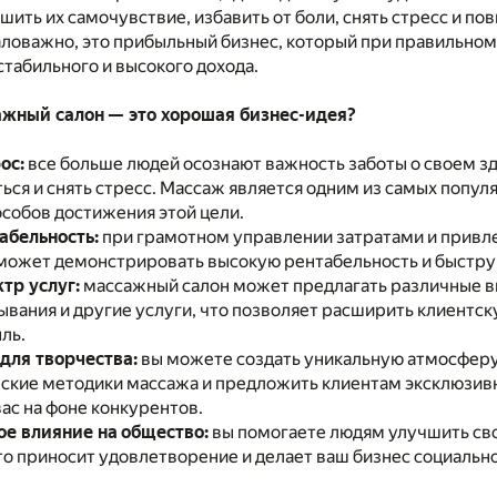
ить их самочувствие, избавить от боли, снять стресс и по
аловажно, это прибыльный бизнес, который при правильно
стабильного и высокого дохода.
жный салон — это хорошая бизнес-идея?
ос:
все больше людей осознают важность заботы о своем з
ься и снять стресс. Массаж является одним из самых попул
собов достижения этой цели.
абельность:
при грамотном управлении затратами и привл
может демонстрировать высокую рентабельность и быстру
тр услуг:
массажный салон может предлагать различные ви
вания и другие услуги, что позволяет расширить клиентск
ль.
для творчества:
вы можете создать уникальную атмосферу 
рские методики массажа и предложить клиентам эксклюзи
ас на фоне конкурентов.
е влияние на общество:
вы помогаете людям улучшить св
то приносит удовлетворение и делает ваш бизнес социальн