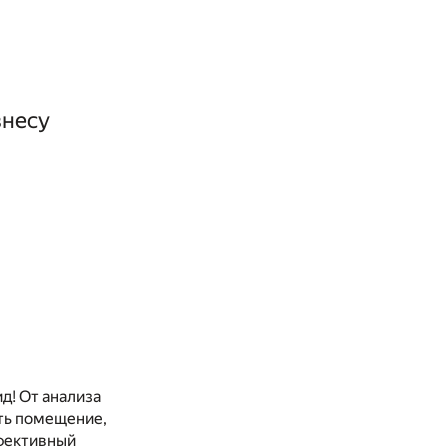
знесу
д! От анализа
ать помещение,
ффективный