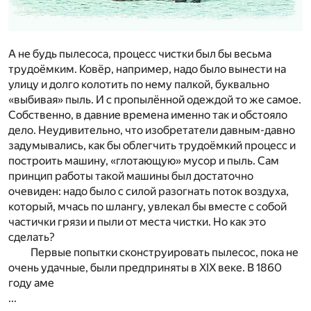
А не будь пылесоса, процесс чистки был бы весьма
трудоёмким. Ковёр, например, надо было вынести на
улицу и долго колотить по нему палкой, буквально
«выбивая» пыль. И с пропылённой одеждой то же самое.
Собственно, в давние времена именно так и обстояло
дело. Неудивительно, что изобретатели давным-давно
задумывались, как бы облегчить трудоёмкий процесс и
построить машину, «глотающую» мусор и пыль. Сам
принцип работы такой машины был достаточно
очевиден: надо было с силой разогнать поток воздуха,
который, мчась по шлангу, увлекал бы вместе с собой
частички грязи и пыли от места чистки. Но как это
сделать?
Первые попытки сконструировать пылесос, пока не
очень удачные, были предприняты в XIX веке. В 1860
году аме
...