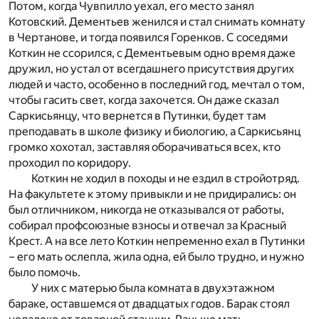
Потом, когда Чувпилло уехал, его место занял
Котовский. Дементьев женился и стал снимать комнату
в Чертанове, и тогда появился Горенков. С соседями
Коткин не ссорился, с Дементьевым одно время даже
дружил, но устал от всегдашнего присутствия других
людей и часто, особенно в последний год, мечтал о том,
чтобы гасить свет, когда захочется. Он даже сказал
Саркисьянцу, что вернется в Путинки, будет там
преподавать в школе физику и биологию, а Саркисьянц
громко хохотал, заставляя оборачиваться всех, кто
проходил по коридору.
Коткин не ходил в походы и не ездил в стройотряд.
На факультете к этому привыкли и не придирались: он
был отличником, никогда не отказывался от работы,
собирал профсоюзные взносы и отвечал за Красный
Крест. А на все лето Коткин непременно ехал в Путинки
– его мать ослепла, жила одна, ей было трудно, и нужно
было помочь.
У них с матерью была комната в двухэтажном
бараке, оставшемся от двадцатых годов. Барак стоял