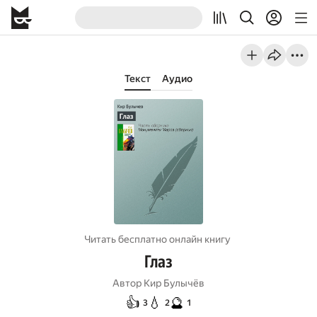
Текст
Аудио
Читать бесплатно онлайн книгу
Глаз
Автор
Кир Булычёв
👍
💧
🔮
3
2
1