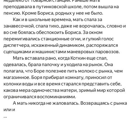
недалеко от товарной станции. Раньше мать
преподавала в путинковской школе, потом вышла на
пенсию. Кроме Бориса, родных у нее не было.
Как и в школьные времена, мать спала за
занавесочкой, спала тихо, даже не ворочалась, словно и
во сне боялась обеспокоить Бориса. За окном
перемигивались станционные огни, и гулкий голос
диспетчера, искаженный динамиком, распоряжался
сцепщиками и машинистами маневровых паровозов.
Мать вставала рано, когда Коткин еще спал,
одевалась, брала палочку и уходила на рынок. Она
полагала, что Боре полезнее пить молоко с рынка, чем
магазинное. Боря прибирал комнату, приносил от
колонки воды и все время старался представить себе,
какова мера одиночества матери, зримый мир которой
ограничивался воспоминаниями.
А мать никогда не жаловалась. Возвращаясь с рынка
или и
...