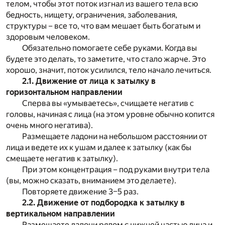
телом, чтобы этот поток изгнал из вашего тела всю
бедность, нищету, ограничения, заболевания,
структуры – все то, что вам мешает быть богатым и
здоровым человеком.
Обязательно помогаете себе руками. Когда вы
будете это делать, то заметите, что стало жарче. Это
хорошо, значит, поток усилился, тело начало лечиться.
2.1. Движение от лица к затылку в
горизонтальном направлении
Сперва вы «умываетесь», счищаете негатив с
головы, начиная с лица (на этом уровне обычно копится
очень много негатива).
Размещаете ладони на небольшом расстоянии от
лица и ведете их к ушам и далее к затылку (как бы
смещаете негатив к затылку).
При этом концентрация – под руками внутри тела
(вы, можно сказать, вниманием это делаете).
Повторяете движение 3–5 раз.
2.2. Движение от подбородка к затылку в
вертикальном направлении
Размещаете ладони рядом с нижней частью лица и