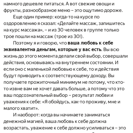
намного дешевле питаться. А вот свежие овощи и
фрукты, разнообразное меню – это ощутимо дороже.
Еще один пример: когда-то на курсе по
оздоровлению я сказал: «Делайте массаж, запишитесь
на курс массажа», – и из 30 человек в группе только
трое пошли на массаж (трое из 30!).
Поэтому я и говорю, что
ваша любовь к себе
эквивалентна деньгам, которые у вас есть
. Вы всю
жизнь до этого момента делали свой выбор, совершали
действия, основываясь на внутреннем состоянии. И
если оно с маленькой любовью к себе, то и действия
будут приводить к соответствующему доходу. Вы
получаете прожиточный минимум не потому, что кто-
то извне вам не хочет давать больше, а потому что это
ваш подсознательный выбор – результат любви и
уважения к себе: «Я обойдусь, как-то проживу, мне и
малого хватит».
И наоборот: когда вы начинаете заниматься
денежной магией, ваша любовь к себе должна
возрастать, уважение к себе должно усиливаться – это