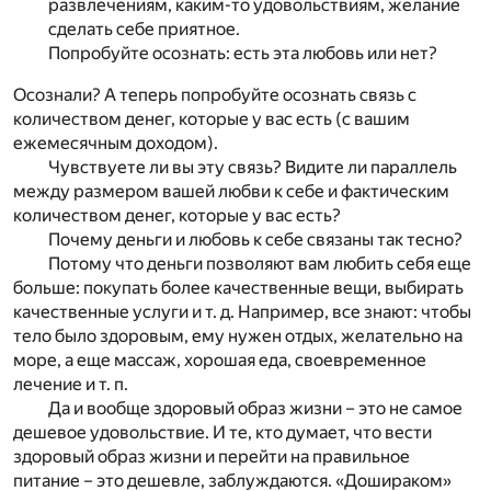
развлечениям, каким-то удовольствиям, желание
сделать себе приятное.
Попробуйте осознать: есть эта любовь или нет?
Осознали? А теперь попробуйте осознать связь с
количеством денег, которые у вас есть (с вашим
ежемесячным доходом).
Чувствуете ли вы эту связь? Видите ли параллель
между размером вашей любви к себе и фактическим
количеством денег, которые у вас есть?
Почему деньги и любовь к себе связаны так тесно?
Потому что деньги позволяют вам любить себя еще
больше: покупать более качественные вещи, выбирать
качественные услуги и т. д. Например, все знают: чтобы
тело было здоровым, ему нужен отдых, желательно на
море, а еще массаж, хорошая еда, своевременное
лечение и т. п.
Да и вообще здоровый образ жизни – это не самое
дешевое удовольствие. И те, кто думает, что вести
здоровый образ жизни и перейти на правильное
питание – это дешевле, заблуждаются. «Дошираком»