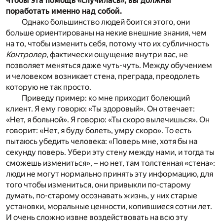
чтобы эта помощь «случилась», вы должны
поработать именно над собой.
Однако большинство людей боится этого, они
больше ориентированы на некие внешние знания, чем
на то, чтобы изменить себя, потому что их субличность
Контролер
, фактически ощущение внутри вас, не
позволяет меняться даже чуть-чуть. Между обучением
и человеком возникает стена, преграда, преодолеть
которую не так просто.
Приведу пример: ко мне приходит болеющий
клиент. Я ему говорю: «Ты здоровый». Он отвечает:
«Нет, я больной». Я говорю: «Ты скоро вылечишься». Он
говорит: «Нет, я буду болеть, умру скоро». То есть
пытаюсь убедить человека: «Поверь мне, хотя бы на
секунду поверь. Убери эту стену между нами, и тогда ты
сможешь измениться», – но нет, там толстенная «стена»:
люди не могут нормально принять эту информацию, для
того чтобы измениться, они привыкли по-старому
думать, по-старому осознавать жизнь, у них старые
установки, моральные ценности, копившиеся сотни лет.
И очень сложно извне воздействовать на всю эту