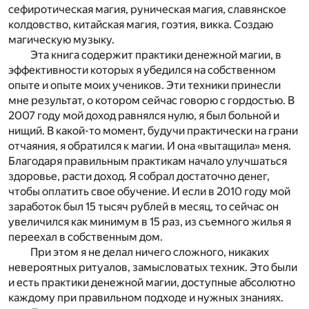
сефиротическая магия, руническая магия, славянское
колдовство, китайская магия, гоэтия, викка. Создаю
магическую музыку.
Эта книга содержит практики денежной магии, в
эффективности которых я убедился на собственном
опыте и опыте моих учеников. Эти техники принесли
мне результат, о котором сейчас говорю с гордостью. В
2007 году мой доход равнялся нулю, я был больной и
нищий. В какой-то момент, будучи практически на грани
отчаяния, я обратился к магии. И она «вытащила» меня.
Благодаря правильным практикам начало улучшаться
здоровье, расти доход. Я собрал достаточно денег,
чтобы оплатить свое обучение. И если в 2010 году мой
заработок был 15 тысяч рублей в месяц, то сейчас он
увеличился как минимум в 15 раз, из съемного жилья я
переехал в собственным дом.
При этом я не делал ничего сложного, никаких
невероятных ритуалов, замысловатых техник. Это были
и есть практики денежной магии, доступные абсолютно
каждому при правильном подходе и нужных знаниях.