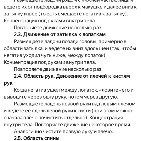
ведете их от подбородка вверх к макушке и далее вниз к
затылку и шее (то есть смещаете негатив к затылку).
Концентрация под руками внутри тела.
Повторяете движение несколько раз.
2.3. Движение от затылка к лопаткам
Размещаете ладони позади головы, примерно в
области затылка, и ведете их вниз вдоль шеи (так, чтобы
негатив уходил чуть ниже, между лопаток).
Концентрация под руками внутри тела.
Повторяете движение несколько раз.
2.4. Область рук. Движение от плечей к кистям
рук
Когда негатив ушел между лопаток, «ловите» его и
выводите через одну руку, потом через другую.
Размещаете ладонь правой руки над левым плечом
и ведете ее вдоль левой руки к кисти (при этом можно
сначала плечо почистить отдельно). Концентрация
внутри тела. Повторяете движение некоторое время.
Аналогично чистите правую руку и плечо.
2.5. Область спины