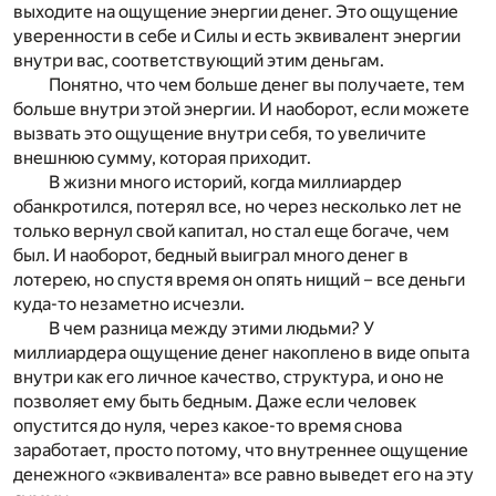
выходите на ощущение энергии денег. Это ощущение
уверенности в себе и Силы и есть эквивалент энергии
внутри вас, соответствующий этим деньгам.
Понятно, что чем больше денег вы получаете, тем
больше внутри этой энергии. И наоборот, если можете
вызвать это ощущение внутри себя, то увеличите
внешнюю сумму, которая приходит.
В жизни много историй, когда миллиардер
обанкротился, потерял все, но через несколько лет не
только вернул свой капитал, но стал еще богаче, чем
был. И наоборот, бедный выиграл много денег в
лотерею, но спустя время он опять нищий – все деньги
куда-то незаметно исчезли.
В чем разница между этими людьми? У
миллиардера ощущение денег накоплено в виде опыта
внутри как его личное качество, структура, и оно не
позволяет ему быть бедным. Даже если человек
опустится до нуля, через какое-то время снова
заработает, просто потому, что внутреннее ощущение
денежного «эквивалента» все равно выведет его на эту