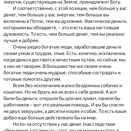
энергия, существующая на Земле, принадлежит Богу.
И соответственно, с этой позиции, чем больше у вас
денег, тем больше у вас энергии, тем больше вы
включены в Поток, тем вы духовнее. Фактически деньги,
которыми вы обладаете, – это и есть ваша настоящая
духовность. То есть, чем больше денег, тем вы реально
лучше и добрее.
Очень редко богатые люди, заработавшие деньги
своим умом и трудом, злые. Есть, конечно, исключения,
когда деньги достаются нечестным путем, но сейчас мы
о них не говорим. В большинстве же своем очень
богатые люди очень мудрые, способные сострадать и
готовые помогать другим.
Всем без исключения жалко бездомных собачек и
кошечек. Но не брать же их всех к себе домой. А вот
были бы деньги, открыли бы для них приют, наняли бы
работников – вот это реальная помощь. И вы бы спасли
не двух зверушек, а десятки кошек и собак. То есть ваше
добро еще больше действовало бы на мир.
Но из-за отсутствия у нас денег (как следствия
убеждения, что деньги – зло), мы не можем выдать в