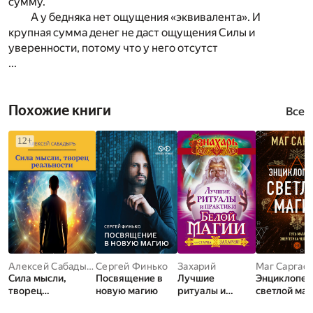
сумму.
А у бедняка нет ощущения «эквивалента». И
крупная сумма денег не даст ощущения Силы и
уверенности, потому что у него отсутст
...
Похожие книги
Все
Алексей Сабадырь
Сергей Финько
Захарий
Маг Саргас
Сила мысли,
Посвящение в
Лучшие
Энциклопед
творец
новую магию
ритуалы и
светлой маг
реальности
практики Белой
Путь мага.