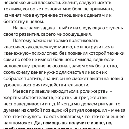
несколько иной плоскости. Значит, следует искать
техники, которые позволят мне больше принимать,
изменят мое внутреннее отношение к деньгам и к
богатству в целом.
Наша с вами задача – выйти на следующую ступень
своего развития, своего мироощущения.
Поэтому важно не только практиковать
классическую денежную магию, но и погрузиться в
«денежную» психологию, без познания которой техники
сами по себе не имеют большого смысла, ведь если
человек внутренне не осознал, зачем ему богатство,
сколько ему денег нужно для счастья и как он их
собрался тратить, значит, он не сможет выйти на новый
уровень восприятия действительности.
Мы все привыкли находиться в роли жертвы –
жертвы обстоятельств, жертвы интриг, жертвы
несправедливости и т. д. И когда мы делаем ритуал, то
думаем из слабой позиции: «Я ритуал совершил – мне за
это что-то будет», то есть полагаем, что что-то внешнее
нам поможет.
Да, помощь вы получите извне, но,