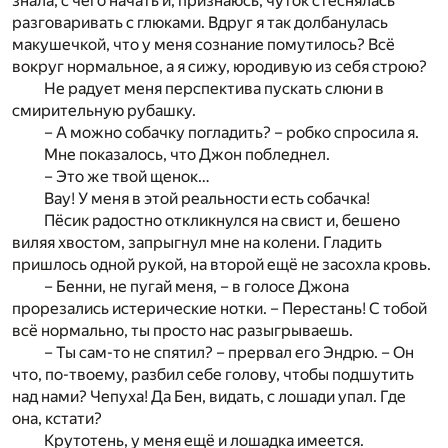
знала, с чего начать и, признаюсь, чуток стеснялась
разговаривать с глюками. Вдруг я так долбанулась
макушечкой, что у меня сознание помутилось? Всё
вокруг нормальное, а я сижу, юродивую из себя строю?
Не радует меня перспектива пускать слюни в
смирительную рубашку.
– А можно собачку погладить? – робко спросила я.
Мне показалось, что Джон побледнел.
– Это же твой щенок…
Вау! У меня в этой реальности есть собачка!
Пёсик радостно откликнулся на свист и, бешено
виляя хвостом, запрыгнул мне на колени. Гладить
пришлось одной рукой, на второй ещё не засохла кровь.
– Бенни, не пугай меня, – в голосе Джона
прорезались истерические нотки. – Перестань! С тобой
всё нормально, ты просто нас разыгрываешь.
– Ты сам-то не спятил? – прервал его Эндрю. – Он
что, по-твоему, разбил себе голову, чтобы подшутить
над нами? Чепуха! Да Бен, видать, с лошади упал. Где
она, кстати?
Крутотень, у меня ещё и лошадка имеется.