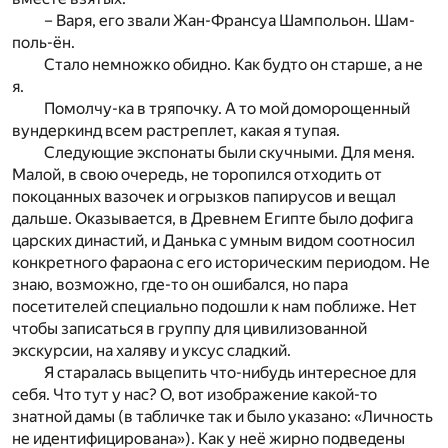
– Варя, его звали Жан-Франсуа Шампольон. Шам-
поль-ён.
Стало немножко обидно. Как будто он старше, а не
я.
Помолчу-ка в тряпочку. А то мой доморощенный
вундеркинд всем растреплет, какая я тупая.
Следующие экспонаты были скучными. Для меня.
Малой, в свою очередь, не торопился отходить от
покоцанных вазочек и огрызков папирусов и вещал
дальше. Оказывается, в Древнем Египте было дофига
царских династий, и Данька с умным видом соотносил
конкретного фараона с его историческим периодом. Не
знаю, возможно, где-то он ошибался, но пара
посетителей специально подошли к нам поближе. Нет
чтобы записаться в группу для цивилизованной
экскурсии, на халяву и уксус сладкий.
Я старалась выцепить что-нибудь интересное для
себя. Что тут у нас? О, вот изображение какой-то
знатной дамы (в табличке так и было указано: «Личность
не идентифицирована»). Как у неё жирно подведены