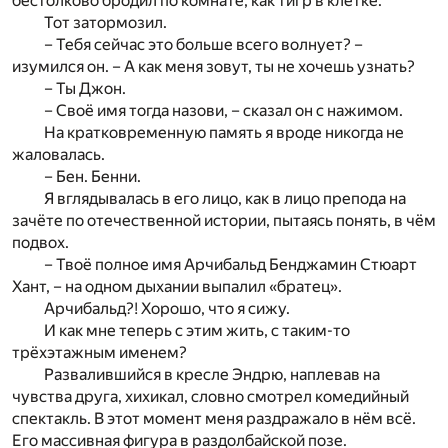
бестолково бродил по комнате, как тигр в клетке.
Тот затормозил.
– Тебя сейчас это больше всего волнует? –
изумился он. – А как меня зовут, ты не хочешь узнать?
– Ты Джон.
– Своё имя тогда назови, – сказал он с нажимом.
На кратковременную память я вроде никогда не
жаловалась.
– Бен. Бенни.
Я вглядывалась в его лицо, как в лицо препода на
зачёте по отечественной истории, пытаясь понять, в чём
подвох.
– Твоё полное имя Арчибальд Бенджамин Стюарт
Хант, – на одном дыхании выпалил «братец».
Арчибальд?! Хорошо, что я сижу.
И как мне теперь с этим жить, с таким-то
трёхэтажным именем?
Развалившийся в кресле Эндрю, наплевав на
чувства друга, хихикал, словно смотрел комедийный
спектакль. В этот момент меня раздражало в нём всё.
Его массивная фигура в раздолбайской позе.