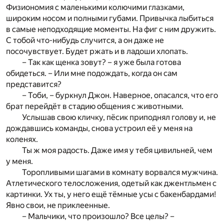
Физиономия с маленькими колючими глазками,
широким носом и полными губами. Привычка лыбиться
в самые неподходящие моменты. На фиг с ним дружить.
С тобой что-нибудь случится, а он даже не
посочувствует. Будет ржать и в ладоши хлопать.
– Так как щенка зовут? – я уже была готова
обидеться. – Или мне подождать, когда он сам
представится?
– Тоби, – буркнул Джон. Наверное, опасался, что его
брат перейдёт в стадию общения с животными.
Услышав свою кличку, пёсик приподнял голову и, не
дождавшись команды, снова устроил её у меня на
коленях.
Ты ж моя радость. Даже имя у тебя цивильней, чем
у меня.
Торопливыми шагами в комнату ворвался мужчина.
Атлетического телосложения, одетый как джентльмен с
картинки. Ух ты, у него ещё тёмные усы с бакенбардами!
Явно свои, не приклеенные.
– Мальчики, что произошло? Все целы? –