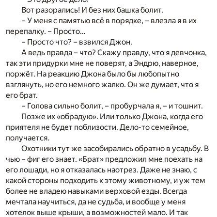
Вот разорались! И без них башка болит.
– У меня с памятью всё в порядке, – влезла я в их
перепалку. – Просто…
– Просто что? – взвился Джон.
А ведь правда – что? Скажу правду, что я девчонка,
так эти придурки мне не поверят, а Эндрю, наверное,
поржёт. На реакцию Джона было бы любопытно
взглянуть, но его немного жалко. Он же думает, что я
его брат.
– Голова сильно болит, – пробурчала я, – и тошнит.
Позже их «обрадую». Или только Джона, когда его
приятеля не будет поблизости. Дело-то семейное,
получается.
Охотники тут же засобирались обратно в усадьбу. В
чью – фиг его знает. «Брат» предложил мне поехать на
его лошади, но я отказалась наотрез. Даже не знаю, с
какой стороны подходить к этому животному, и уж тем
более не владею навыками верховой езды. Всегда
мечтала научиться, да не судьба, и вообще у меня
хотелок выше крыши, а возможностей мало. И так