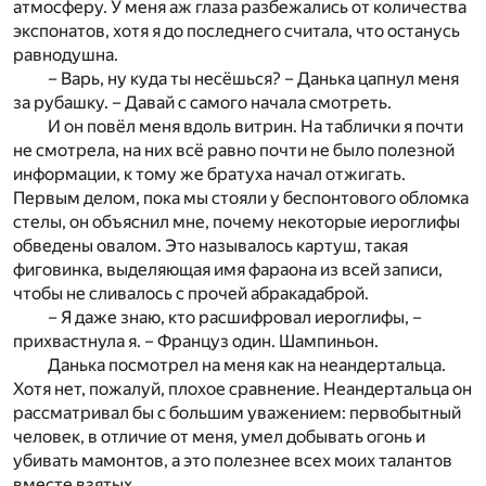
атмосферу. У меня аж глаза разбежались от количества
экспонатов, хотя я до последнего считала, что останусь
равнодушна.
– Варь, ну куда ты несёшься? – Данька цапнул меня
за рубашку. – Давай с самого начала смотреть.
И он повёл меня вдоль витрин. На таблички я почти
не смотрела, на них всё равно почти не было полезной
информации, к тому же братуха начал отжигать.
Первым делом, пока мы стояли у беспонтового обломка
стелы, он объяснил мне, почему некоторые иероглифы
обведены овалом. Это называлось картуш, такая
фиговинка, выделяющая имя фараона из всей записи,
чтобы не сливалось с прочей абракадаброй.
– Я даже знаю, кто расшифровал иероглифы, –
прихвастнула я. – Француз один. Шампиньон.
Данька посмотрел на меня как на неандертальца.
Хотя нет, пожалуй, плохое сравнение. Неандертальца он
рассматривал бы с большим уважением: первобытный
человек, в отличие от меня, умел добывать огонь и
убивать мамонтов, а это полезнее всех моих талантов
вместе взятых.