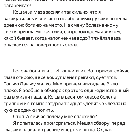
батарейках?
Кошачьи глаза засияли так сильно, что я
зажмурилась и внезапно ослабевшими руками понесла
древнюю богиню на место. На смену болезненному
свету пришла мягкая тьма, сопровождаемая звуком,
какой бывает, когда наполненная водой тяжёлая ваза
опускается на поверхность стола.
Голова боли-и-ит… И тошни-и-ит. Вот прикол, сейчас
глаза открою, а все вокруг меня прыгают, суетятся.
Только Даньку жалко. Мне при нём никогда не было
плохо. Я вообще в обморок до этого один-единственный
раз в жизни падала. Когда в десятом классе болела
гриппом и с температурой тридцать девять вылезла на
кухню водички попить.
Стоп. А сейчас почему мне сплохело?
Я попыталась проморгаться. Мешая обзору, перед
глазами плавали красные и чёрные пятна. Ох, как