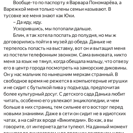
Вообще-то по паспорту я Варвара Пономарёва, а
Варежкой меня только члены семьи называют. В
тусовке же меня знают как Юки.
– Да иду, иду.
Ускорившись, мы потопали дальше.
Блин, я так хотела поспать до полудня, но мы ж
договорились пойти в музей до обеда. Даньке не
терпелось попасть на выставку, вот он и вытащил меня
из постели телефонным звонком. Сама виновата, никто
меня за язык не тянул, когда обещала мальцу, что отвезу
его в центр города посмотреть на заморские диковины.
Он у нас мальчик по нынешним меркам странный. В
свободное время не режется в компьютерные игрушки
и не сидит с бутылкой пива у подъезда, предпочитая
более культурный досуг. С детского сада Данька любит
читать, особенно его увлекают энциклопедии, и чем
больше в них страниц, тем сильнее его восторг перед
новыми знаниями. Даже в сети он сидит не в идиотских
чатах, а на сайтах вроде «Википедии». Во как, а вы
говорите, от интернета дети тупеют. На данный момент