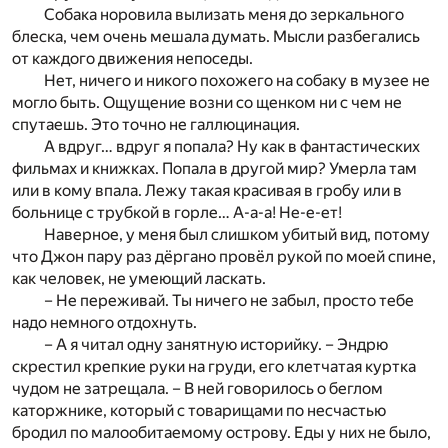
Собака норовила вылизать меня до зеркального
блеска, чем очень мешала думать. Мысли разбегались
от каждого движения непоседы.
Нет, ничего и никого похожего на собаку в музее не
могло быть. Ощущение возни со щенком ни с чем не
спутаешь. Это точно не галлюцинация.
А вдруг… вдруг я попала? Ну как в фантастических
фильмах и книжках. Попала в другой мир? Умерла там
или в кому впала. Лежу такая красивая в гробу или в
больнице с трубкой в горле… А-а-а! Не-е-ет!
Наверное, у меня был слишком убитый вид, потому
что Джон пару раз дёргано провёл рукой по моей спине,
как человек, не умеющий ласкать.
– Не переживай. Ты ничего не забыл, просто тебе
надо немного отдохнуть.
– А я читал одну занятную историйку. – Эндрю
скрестил крепкие руки на груди, его клетчатая куртка
чудом не затрещала. – В ней говорилось о беглом
каторжнике, который с товарищами по несчастью
бродил по малообитаемому острову. Еды у них не было,