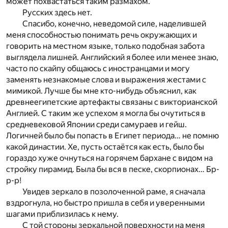
может похвастаться таким размахом.
Русских здесь нет.
Спасибо, конечно, неведомой силе, наделившей
меня способностью понимать речь окружающих и
говорить на местном языке, только подобная забота
выглядела лишней. Английский я более или менее знаю,
часто по скайпу общаюсь с иностранцами и могу
заменять незнакомые слова и выражения жестами с
мимикой. Лучше бы мне кто-нибудь объяснил, как
древнеегипетские артефакты связаны с викторианской
Англией. С таким же успехом я могла бы очутиться в
средневековой Японии среди самураев и гейш.
Логичней было бы попасть в Египет периода… не помню
какой династии. Хе, пусть остаётся как есть, было бы
гораздо хуже очнуться на горячем бархане с видом на
стройку пирамид. Была бы вся в песке, скорпионах… Бр-
р-р!
Увидев зеркало в позолоченной раме, я сначала
вздрогнула, но быстро пришла в себя и уверенными
шагами приблизилась к нему.
С той стороны зеркальной поверхности на меня