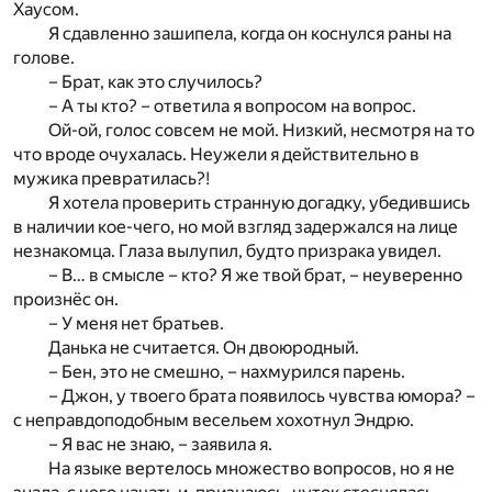
Хаусом.
Я сдавленно зашипела, когда он коснулся раны на
голове.
– Брат, как это случилось?
– А ты кто? – ответила я вопросом на вопрос.
Ой-ой, голос совсем не мой. Низкий, несмотря на то
что вроде очухалась. Неужели я действительно в
мужика превратилась?!
Я хотела проверить странную догадку, убедившись
в наличии кое-чего, но мой взгляд задержался на лице
незнакомца. Глаза вылупил, будто призрака увидел.
– В… в смысле – кто? Я же твой брат, – неуверенно
произнёс он.
– У меня нет братьев.
Данька не считается. Он двоюродный.
– Бен, это не смешно, – нахмурился парень.
– Джон, у твоего брата появилось чувства юмора? –
с неправдоподобным весельем хохотнул Эндрю.
– Я вас не знаю, – заявила я.
На языке вертелось множество вопросов, но я не