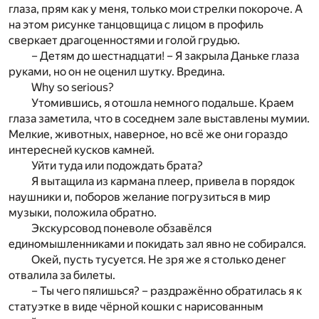
глаза, прям как у меня, только мои стрелки покороче. А
на этом рисунке танцовщица с лицом в профиль
сверкает драгоценностями и голой грудью.
– Детям до шестнадцати! – Я закрыла Даньке глаза
руками, но он не оценил шутку. Вредина.
Why so serious?
Утомившись, я отошла немного подальше. Краем
глаза заметила, что в соседнем зале выставлены мумии.
Мелкие, животных, наверное, но всё же они гораздо
интересней кусков камней.
Уйти туда или подождать брата?
Я вытащила из кармана плеер, привела в порядок
наушники и, поборов желание погрузиться в мир
музыки, положила обратно.
Экскурсовод поневоле обзавёлся
единомышленниками и покидать зал явно не собирался.
Окей, пусть тусуется. Не зря же я столько денег
отвалила за билеты.
– Ты чего пялишься? – раздражённо обратилась я к
статуэтке в виде чёрной кошки с нарисованным