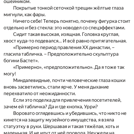
ошейником.
Покрытые тонкой сеточкой трещин жёлтые глаза
мигнули, как фары.
Ничего себе! Теперь понятно, почему фигурка стоит
отдельно и без стекла: это новодел со спецэффектами.
Сидит такая высокая, изящная. Головка круглая,
хвост куда-то подевался… И всё равно притягательная.
«Примерно период правления XX династии, –
гласила табличка. – Предположительно скульптура
богини Бастет».
«Примерно», «предположительно». Да я тоже так
могу!
Миндалевидные, почти человеческие глаза кошки
вновь засветились, стали ярче. У меня дыхание
перехватило от неожиданности.
Если это поделка для привлечения посетителей,
зачем ей табличка? Да и где кнопка, Урри?
Воровато оглядевшись и убедившись, что никто не
кинется на защиту музейного имущества, я взяла
статуэтку в руки. Шершавая и такая тяжёлая, хоть и
маленькая. И не идут от неё провода. Неужели на