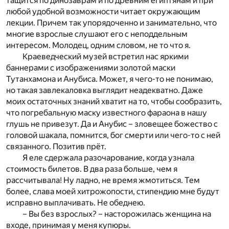
тащится по динозаврам и по древним египтянам и при
любой удобной возможности читает окружающим
лекции. Причем так упорядоченно и занимательно, что
многие взрослые слушают его с неподдельным
интересом. Молодец, одним словом, не то что я.
Краеведческий музей встретил нас яркими
баннерами с изображениями золотой маски
Тутанхамона и Анубиса. Может, я чего-то не понимаю,
но такая завлекаловка выглядит неадекватно. Даже
моих остаточных знаний хватит на то, чтобы сообразить,
что погребальную маску известного фараона в нашу
глушь не привезут. Да и Анубис – зловещее божество с
головой шакала, помнится, бог смерти или чего-то с ней
связанного. Позитив прёт.
Я еле сдержала разочарование, когда узнала
стоимость билетов. В два раза больше, чем я
рассчитывала! Ну ладно, не время жмотиться. Тем
более, слава моей хитрожопости, стипендию мне будут
исправно выплачивать. Не обеднею.
– Вы без взрослых? – насторожилась женщина на
входе, принимая у меня купюры.