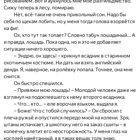
рисованием. Вот и аукнулось мне моё разгильдяйство.
Сижу теперь в лесу, помираю.
Нет, всё-таки не очень прикольный сон. Надо бы
себя по щекам побить, но у меня тогда голова взорвётся
на фиг.
Ох, кто тут так топает? Словно табун лошадиный… А
и правда, лошадь. Пока одна, но и это не добавляет
ситуации ничего хорошего.
– Эндрю, он здесь! – крикнул всадник в старинном
охотничьем костюме. Ни дать ни взять английский
денди. Я, наверное, на ролёвку попала. Точнее, она мне
снится.
Он быстро спешился.
– Привяжи мою лошадь! – Молодой человек даже не
взглянул на подоспевшего к нему второго всадника.
– Что… кто… – еле ворочая языком, выдала я.
– Боже! Что с тобой случилось? – Он сбросил с
плеча ружьё и опустился передо мной на колени. Зря,
штаны испачкает, а шмотки у него на заказ сшиты – в
копеечку влетит его неосторожность. У меня глаз на
косплей намётанный, я в таких вещах толк знаю.