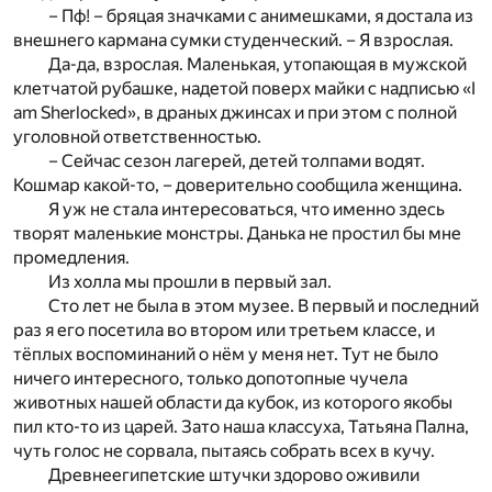
– Пф! – бряцая значками с анимешками, я достала из
внешнего кармана сумки студенческий. – Я взрослая.
Да-да, взрослая. Маленькая, утопающая в мужской
клетчатой рубашке, надетой поверх майки с надписью «I
am Sherlocked», в драных джинсах и при этом с полной
уголовной ответственностью.
– Сейчас сезон лагерей, детей толпами водят.
Кошмар какой-то, – доверительно сообщила женщина.
Я уж не стала интересоваться, что именно здесь
творят маленькие монстры. Данька не простил бы мне
промедления.
Из холла мы прошли в первый зал.
Сто лет не была в этом музее. В первый и последний
раз я его посетила во втором или третьем классе, и
тёплых воспоминаний о нём у меня нет. Тут не было
ничего интересного, только допотопные чучела
животных нашей области да кубок, из которого якобы
пил кто-то из царей. Зато наша классуха, Татьяна Пална,
чуть голос не сорвала, пытаясь собрать всех в кучу.
Древнеегипетские штучки здорово оживили