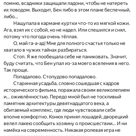
помню, всадники защищали ладони, чтобы не натереть
их поводом. Выходит, Бен либо в этом плане беспечный,
либо…
Нащупала в кармане куртки что-то из мягкой кожи.
Ага, взял их с собой, но не надел. Или спешился и снял,
потому что погода очень тёплая.
О, май га-а-ад! Мне для полного счастья только не
хватало в чужих тайнах разбираться.
Стоп. Я же пообещала себе не паниковать. Значит,
буду считать, что Бен упал из-за моего вселения в него.
Так проще.
Попадалово. Стопудово попадалово.
Старинная усадьба, словно сошедшая с кадров
исторического фильма, поражала своим великолепием
и… оживлённостью. Передо мной был не тоскливый
памятник архитектуры девятнадцатого века, а
обитаемый комплекс, где люди чувствовали себя
вполне комфортно. Конюх принял лошадей, дворецкий
велел лакею сообщить хозяину о происшествии… И ни
намёка на современность. Никакая ролевая игра не