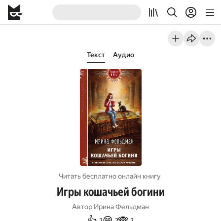
Текст
Аудио
Читать бесплатно онлайн книгу
Игры кошачьей богини
Автор
Ирина Фельдман
👍
😄
🙈
2
2
2