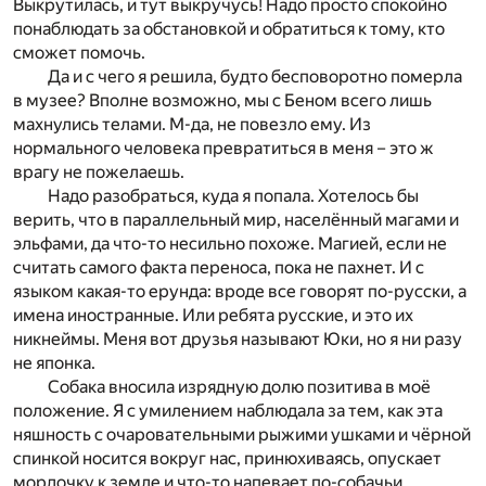
Выкрутилась, и тут выкручусь! Надо просто спокойно
понаблюдать за обстановкой и обратиться к тому, кто
сможет помочь.
Да и с чего я решила, будто бесповоротно померла
в музее? Вполне возможно, мы с Беном всего лишь
махнулись телами. М-да, не повезло ему. Из
нормального человека превратиться в меня – это ж
врагу не пожелаешь.
Надо разобраться, куда я попала. Хотелось бы
верить, что в параллельный мир, населённый магами и
эльфами, да что-то несильно похоже. Магией, если не
считать самого факта переноса, пока не пахнет. И с
языком какая-то ерунда: вроде все говорят по-русски, а
имена иностранные. Или ребята русские, и это их
никнеймы. Меня вот друзья называют Юки, но я ни разу
не японка.
Собака вносила изрядную долю позитива в моё
положение. Я с умилением наблюдала за тем, как эта
няшность с очаровательными рыжими ушками и чёрной
спинкой носится вокруг нас, принюхиваясь, опускает
мордочку к земле и что-то напевает по-собачьи.