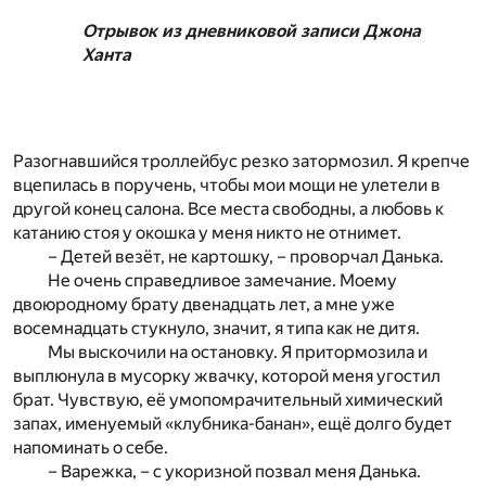
Отрывок из дневниковой записи Джона
Ханта
Разогнавшийся троллейбус резко затормозил. Я крепче
вцепилась в поручень, чтобы мои мощи не улетели в
другой конец салона. Все места свободны, а любовь к
катанию стоя у окошка у меня никто не отнимет.
– Детей везёт, не картошку, – проворчал Данька.
Не очень справедливое замечание. Моему
двоюродному брату двенадцать лет, а мне уже
восемнадцать стукнуло, значит, я типа как не дитя.
Мы выскочили на остановку. Я притормозила и
выплюнула в мусорку жвачку, которой меня угостил
брат. Чувствую, её умопомрачительный химический
запах, именуемый «клубника-банан», ещё долго будет
напоминать о себе.
– Варежка, – с укоризной позвал меня Данька.