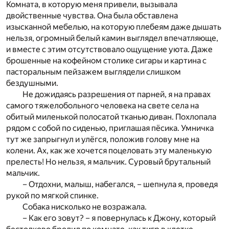
Комната, в которую меня привели, вызывала
двойственные чувства. Она была обставлена
изысканной мебелью, на которую плебеям даже дышать
нельзя, огромный белый камин выглядел впечатляюще,
и вместе с этим отсутствовало ощущение уюта. Даже
брошенные на кофейном столике сигары и картина с
пасторальным пейзажем выглядели слишком
бездушными.
Не дожидаясь разрешения от парней, я на правах
самого тяжелобольного человека на свете села на
обитый миленькой полосатой тканью диван. Похлопала
рядом с собой по сиденью, приглашая пёсика. Умничка
тут же запрыгнул и улёгся, положив голову мне на
колени. Ах, как же хочется поцеловать эту маленькую
прелесть! Но нельзя, я мальчик. Суровый брутальный
мальчик.
– Отдохни, малыш, набегался, – шепнула я, проведя
рукой по мягкой спинке.
Собака нисколько не возражала.
– Как его зовут? – я повернулась к Джону, который