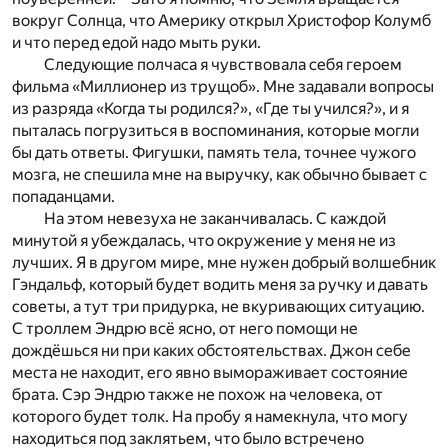
вокруг Солнца, что Америку открыл Христофор Колумб
и что перед едой надо мыть руки.
Следующие полчаса я чувствовала себя героем
фильма «Миллионер из трущоб». Мне задавали вопросы
из разряда «Когда ты родился?», «Где ты учился?», и я
пыталась погрузиться в воспоминания, которые могли
бы дать ответы. Фигушки, память тела, точнее чужого
мозга, не спешила мне на выручку, как обычно бывает с
попаданцами.
На этом невезуха не заканчивалась. С каждой
минутой я убеждалась, что окружение у меня не из
лучших. Я в другом мире, мне нужен добрый волшебник
Гэндальф, который будет водить меня за ручку и давать
советы, а тут три придурка, не вкуривающих ситуацию.
С троллем Эндрю всё ясно, от него помощи не
дождёшься ни при каких обстоятельствах. Джон себе
места не находит, его явно вымораживает состояние
брата. Сэр Эндрю также не похож на человека, от
которого будет толк. На пробу я намекнула, что могу
находиться под заклятьем, что было встречено