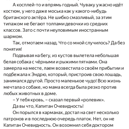
А косплей-то и впрямь годный. Чуваку ужасно идёт
костюм, у него даже моська как у какого-нибудь
британского актёра. Не шибко смазливый, за этим
типажом не бегают толпами девочки из средних
классов. Зато с почти неуловимым иностранным
шармом.
Так, отмотаем назад. Что со мной случилось? Да без
понятия!
Подвывая на бегу, из кустов вылетела небольшая
белая собака с чёрными и рыжими пятнами. Она
замерла на месте, лаем возвестила о своём прибытии и
подбежала к Эндрю, который, пристроив свою лошадь,
занимался другой. Просто маленькое чудо! Всю жизнь
мечтала о собаке, но мама всегда была резко против
любых животных в доме.
– У тебя кровь, – сказал первый «ролевик».
Да вы что, Капитан Очевидность!
Он порылся в карманах, достал на свет несколько
патронов и в последнюю очередь платок. Нет, он не
Капитан Очевидность. Он возомнил себя доктором