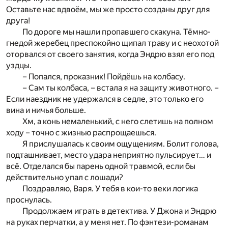
Оставьте нас вдвоём, мы же просто созданы друг для
друга!
По дороге мы нашли пропавшего скакуна. Тёмно-
гнедой жеребец преспокойно щипал траву и с неохотой
оторвался от своего занятия, когда Эндрю взял его под
уздцы.
– Попался, проказник! Пойдёшь на колбасу.
– Сам ты колбаса, – встала я на защиту животного. –
Если наездник не удержался в седле, это только его
вина и ничья больше.
Хм, а конь немаленький, с него слетишь на полном
ходу – точно с жизнью распрощаешься.
Я прислушалась к своим ощущениям. Болит голова,
подташнивает, место удара неприятно пульсирует… и
всё. Отделался бы парень одной травмой, если бы
действительно упал с лошади?
Поздравляю, Варя. У тебя в кои-то веки логика
проснулась.
Продолжаем играть в детектива. У Джона и Эндрю
на руках перчатки, а у меня нет. По фэнтези-романам