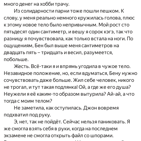
много денег на хобби трачу.
Из солидарности парни тоже пошли пешком. К
слову, у меня реально немного кружилась голова, плюс
к этому новое тело было непривычным. Мой рост сто
пятьдесят один сантиметр, и вешу я сорок кэгэ, так что
разницу я почувствовала, как только встала на ноги. По
ощущениям, Бен был выше меня сантиметров на
двадцать пять – тридцать и весил, разумеется,
побольше.
Жесть. Всё-таки я и впрямь угодила в чужое тело.
Незавидное положение, но, если вдуматься, Бену нужно
сочувствовать даже больше. Жил себе человек, никого
не трогал, и тут такая подлянка! Ой, а где же его душа?
Неужели я её каким-то образом вытурила? Ай-ай, а что
тогда с моим телом?
Не заметила, как оступилась. Джон вовремя
подхватил под руку.
Э, нет, так не пойдёт. Сейчас нельзя паниковать. Я
же смогла взять себя в руки, когда на последнем
экзамене не смогла открыть файл со шпорами.