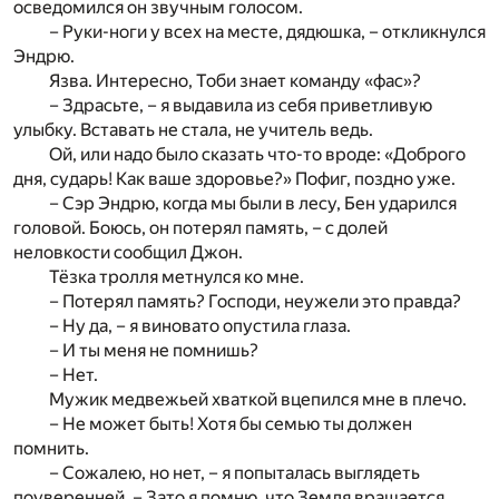
осведомился он звучным голосом.
– Руки-ноги у всех на месте, дядюшка, – откликнулся
Эндрю.
Язва. Интересно, Тоби знает команду «фас»?
– Здрасьте, – я выдавила из себя приветливую
улыбку. Вставать не стала, не учитель ведь.
Ой, или надо было сказать что-то вроде: «Доброго
дня, сударь! Как ваше здоровье?» Пофиг, поздно уже.
– Сэр Эндрю, когда мы были в лесу, Бен ударился
головой. Боюсь, он потерял память, – с долей
неловкости сообщил Джон.
Тёзка тролля метнулся ко мне.
– Потерял память? Господи, неужели это правда?
– Ну да, – я виновато опустила глаза.
– И ты меня не помнишь?
– Нет.
Мужик медвежьей хваткой вцепился мне в плечо.
– Не может быть! Хотя бы семью ты должен
помнить.
– Сожалею, но нет, – я попыталась выглядеть
поуверенней. – Зато я помню, что Земля вращается