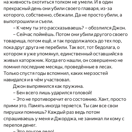
на живность охотиться толком не умели. И в один
прекрасный день они убили своего главаря, из-за
которого, собственно, сбежали. Да не просто убили, а
выпотрошили и съели.
– К чему ты это рассказываешь? – обозлился Джон.
– Сейчас поймёшь. Потом они убили другого своего
товарища, потом ещё, и так продолжалось до тех пор,
пока друг друга не перебили. Так вот, тот бедолага, о
котором я уже упомянул, единственный оставшийся в
живых каторжник. Когда его нашли, он совершенно не
помнил последние месяцы, проведённые в лесах.
Только спустя годы вспомнил, каких мерзостей
навидался и в чём участвовал.
Джон выпрямился как пружина.
– Бен всего лишь ударился головой!
– Это не противоречит его состоянию. Хант, просто
прими это. Память иногда теряется. Ты сам все свои
пирушки помнишь? Каждый раз ведь потом
спрашиваешь у меня и Джорджа, не занимал ли кому с
перепоя денег.
– Это другое дело!