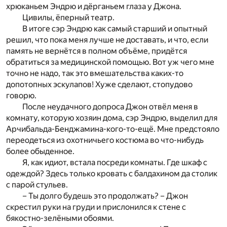
хрюканьем Эндрю и дёрганьем глаза у Джона.
Цивилы, ёперный театр.
В итоге сэр Эндрю как самый старший и опытный
решил, что пока меня лучше не доставать, и что, если
память не вернётся в полном объёме, придётся
обратиться за медицинской помощью. Вот уж чего мне
точно не надо, так это вмешательства каких-то
допотопных эскулапов! Хуже сделают, стопудово
говорю.
После неудачного допроса Джон отвёл меня в
комнату, которую хозяин дома, сэр Эндрю, выделил для
Арчибальда-Бенджамина-кого-то-ещё. Мне предстояло
переодеться из охотничьего костюма во что-нибудь
более обыденное.
Я, как идиот, встала посреди комнаты. Где шкаф с
одеждой? Здесь только кровать с балдахином да столик
с парой стульев.
– Ты долго будешь это продолжать? – Джон
скрестил руки на груди и прислонился к стене с
бякостно-зелёными обоями.