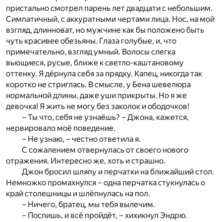
пристально смотрел парень лет двадцати с небольшим.
Симпатичный, с аккуратными чертами лица. Нос, на мой
взгляд, длинноват, но мужчине как бы положено быть
чуть красивее обезьяны. Глаза голубые, и, что
примечательно, взгляд умный. Волосы слегка
вьющиеся, русые, ближе к светло-каштановому
оттенку. Я дёрнула себя за прядку. Капец, никогда так
коротко не стриглась. В смысле, у Бена шевелюра
нормальной длины, даже уши прикрыты. Но я же
девочка! Я жить не могу без заколок и ободочков!
– Ты что, себя не узнаёшь? – Джона, кажется,
нервировало моё поведение.
– Не узнаю, – честно ответила я.
С сожалением отвернулась от своего нового
отражения. Интересно же, хоть и страшно.
Джон бросил шляпу и перчатки на ближайший стол.
Немножко промахнулся – одна перчатка стукнулась о
край столешницы и шлёпнулась на пол.
– Ничего, братец, мы тебя вылечим.
– Поспишь, и всё пройдёт, – хихикнул Эндрю.