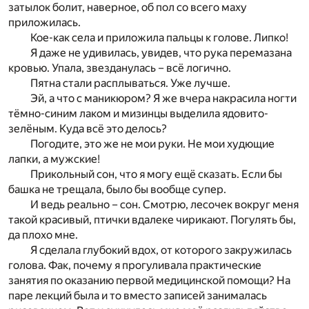
затылок болит, наверное, об пол со всего маху
приложилась.
Кое-как села и приложила пальцы к голове. Липко!
Я даже не удивилась, увидев, что рука перемазана
кровью. Упала, звезданулась – всё логично.
Пятна стали расплываться. Уже лучше.
Эй, а что с маникюром? Я же вчера накрасила ногти
тёмно-синим лаком и мизинцы выделила ядовито-
зелёным. Куда всё это делось?
Погодите, это же не мои руки. Не мои худющие
лапки, а мужские!
Прикольный сон, что я могу ещё сказать. Если бы
башка не трещала, было бы вообще супер.
И ведь реально – сон. Смотрю, лесочек вокруг меня
такой красивый, птички вдалеке чирикают. Погулять бы,
да плохо мне.
Я сделала глубокий вдох, от которого закружилась
голова. Фак, почему я прогуливала практические
занятия по оказанию первой медицинской помощи? На
паре лекций была и то вместо записей занималась