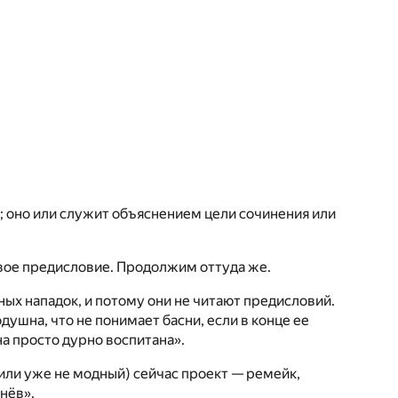
ь; оно или служит объяснением цели сочинения или
вое предисловие. Продолжим оттуда же.
ых нападок, и потому они не читают предисловий.
одушна, что не понимает басни, если в конце ее
на просто дурно воспитана».
или уже не модный) сейчас проект — ремейк,
нёв».