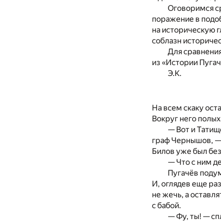
Оговоримся с
поражение в подоб
на историческую г
соблазн историчес
Для сравнения
из «Истории Пугач
Э.К.
На всем скаку ос
Вокруг него полых
— Вот и Татищ
граф Чернышов, — 
Билов уже был без
— Что с ним д
Пугачёв подум
И, оглядев еще р
не жечь, а оставля
с бабой.
— Фу, ты! — с