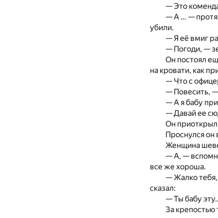
— Это коменда
— А … — протя
убили.
— Я её вмиг р
— Погоди, — з
Он постоял ещ
на кровати, как пр
— Что с офице
— Повесить, —
— А я бабу пр
— Давай ее сюд
Он приоткрыл 
Проснулся он 
Женщина шевел
— А, — вспомн
все же хороша.
— Жалко тебя,
сказал:
— Ты бабу эту
За крепостью 