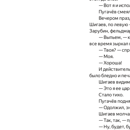
— Вот я и исп
Пугачёв смеял
Вечером празд
Шигаев, по левую 
Зарубин, фельдмар
— Выпьем, — к
все время зыркал 
— Твоя? — спр
— Моя.
— Хороша!
И действитель
было бледно и печ
Шигаев видимо
— Это я ее ца
Стало тихо.
Пугачёв подня
— Одолжил, зн
Шигаев молча
— Так, так, —
— Ну, будет, б