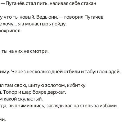
— Пугачёв стал пить, наливая себе стакан
у что ты новый. Ведь они, — говорил Пугачев
не хочу… я в монастырь пойду.
рохрипел:
 ты на них не смотри.
иму. Через несколько дней отбили и табун лошадей,
л там свою, шитую золотом, кибитку.
а. Топор и шар бояре держат.
ам какой скуластый.
да, выпрямившись, заглядывал на степь за избами.
ми.