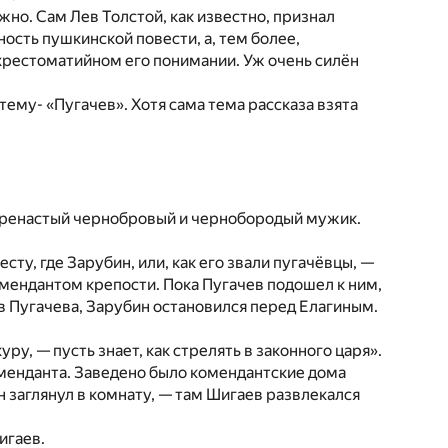
о. Сам Лев Толстой, как известно, признал
ость пушкинской повести, а, тем более,
 хрестоматийном его понимании. Уж очень силён
тему- «Пугачев». Хотя сама тема рассказа взята
коренастый чернобровый и чернобородый мужик.
сту, где Зарубин, или, как его звали пугачёвцы, —
мендантом крепости. Пока Пугачев подошел к ним,
в Пугачева, Зарубин остановился перед Елагиным.
ру, — пусть знает, как стрелять в законного царя».
менданта. Заведено было комендантские дома
Он заглянул в комнату, — там Шигаев развлекался
игаев.