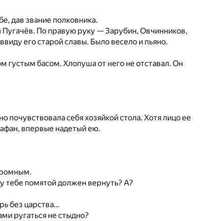
бе, дав звание полковника.
л Пугачёв. По правую руку — Зарубин, Овчинников,
ввиду его старой славы. Было весело и пьяно.
м густым басом. Хлопуша от него не отставал. Он
но почувствовала себя хозяйкой стола. Хотя лицо ее
рафан, впервые надетый ею.
громным.
ку тебе помятой должен вернуть? А?
арь без царства…
лами ругаться не стыдно?