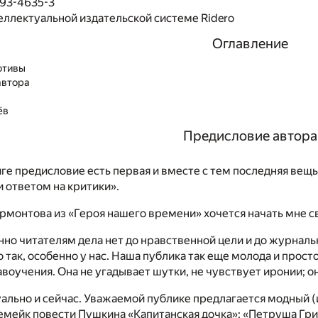
493-4635-3
еллектуальной издательской системе Ridero
Оглавление
отивы
автора
ёв
Предисловие автора
иге предисловие есть первая и вместе с тем последняя вещ
 ответом на критики».
рмонтова из «Героя нашего времени» хочется начать мне с
но читателям дела нет до нравственной цели и до журнальн
о так, особенно у нас. Наша публика так еще молода и прост
авоучения. Она не угадывает шутки, не чувствует иронии; о
уально и сейчас. Уважаемой публике предлагается модный (
емейк повести Пушкина «Капитанская дочка»: «Петруша Гри