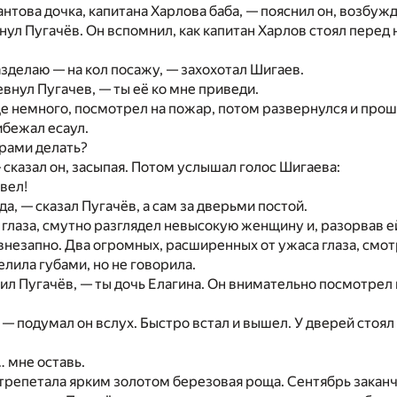
нтова дочка, капитана Харлова баба, — пояснил он, возбужд
нул Пугачёв. Он вспомнил, как капитан Харлов стоял перед 
азделаю — на кол посажу, — захохотал Шигаев.
евнул Пугачев, — ты её ко мне приведи.
е немного, посмотрел на пожар, потом развернулся и проше
ибежал есаул.
рами делать?
 сказал он, засыпая. Потом услышал голос Шигаева:
ивел!
а, — сказал Пугачёв, а сам за дверьми постой.
глаза, смутно разглядел невысокую женщину и, разорвав ей
внезапно. Два огромных, расширенных от ужаса глаза, смот
ила губами, но не говорила.
ил Пугачёв, — ты дочь Елагина. Он внимательно посмотрел н
 — подумал он вслух. Быстро встал и вышел. У дверей стоял
… мне оставь.
трепетала ярким золотом березовая роща. Сентябрь заканч