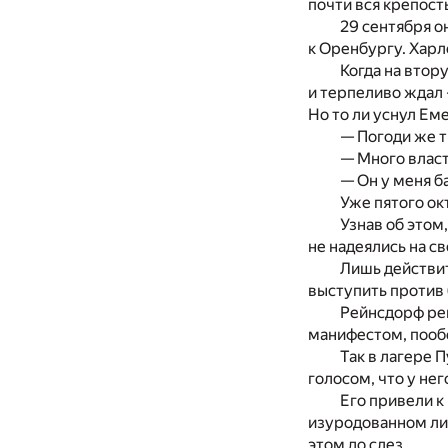
почти вся крепость
29 сентября о
к Оренбургу. Харло
Когда на втор
и терпеливо ждал 
Но то ли уснул Еме
— Погоди же т
— Много власт
— Он у меня б
Уже пятого ок
Узнав об этом
не надеялись на с
Лишь действит
выступить против
Рейнсдорф реш
манифестом, пообе
Так в лагере 
голосом, что у не
Его привели к
изуродованном лиц
этом до слез.