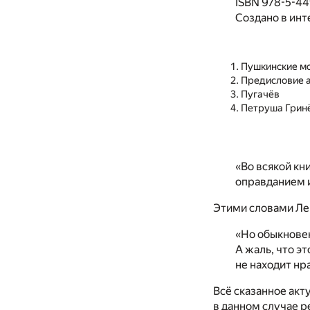
ISBN 978-5-4
Создано в инт
Пушкинские м
Предисловие 
Пугачёв
Петруша Грин
«Во всякой кн
оправданием и
Этими словами Ле
«Но обыкновен
А жаль, что эт
не находит нр
Всё сказанное акт
в данном случае р