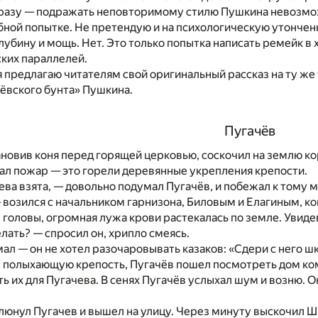
разу — подражать неповторимому стилю Пушкина невозможн
ной попытке. Не претендую и на психологическую утонченн
лубину и мощь. Нет. Это только попытка написать ремейк в
ких параллелей.
 предлагаю читателям свой оригинальный рассказ на ту же 
ёвского бунта» Пушкина.
Пугачёв
тановив коня перед горящей церковью, соскочил на землю 
ал пожар — это горели деревянные укрепления крепости.
ева взята, — довольно подумал Пугачёв, и побежал к тому ме
возился с начальником гарнизона, Биловым и Елагиным, ко
 головы, огромная лужа крови растекалась по земле. Увиде
елать? — спросил он, хрипло смеясь.
ал — он не хотел разочаровывать казаков: «Сдери с него шку
аз полыхающую крепость, Пугачёв пошел посмотреть дом ко
ть их для Пугачева. В сенях Пугачёв услыхал шум и возню. 
плюнул Пугачев и вышел на улицу. Через минуту выскочил Ш