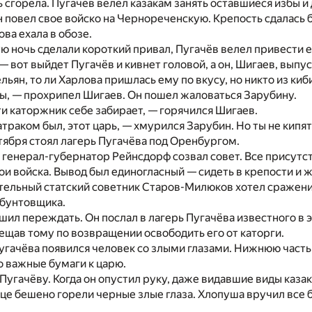
 сгорела. Пугачёв велел казакам занять оставшиеся избы и д
н повел свое войско на Чернореченскую. Крепость сдалась б
ва ехала в обозе.
ую ночь сделали короткий привал, Пугачёв велел привести ее
— вот выйдет Пугачёв и кивнет головой, а он, Шигаев, выпус
льян, то ли Харлова пришлась ему по вкусу, но никто из киб
ы, — прохрипел Шигаев. Он пошел жаловаться Зарубину.
и каторжник себе забирает, — горячился Шигаев.
атраком был, этот царь, — хмурился Зарубин. Но ты не кипя
тября стоял лагерь Пугачёва под Оренбургом.
, генерал-губернатор Рейнсдорф созвал совет. Все присутс
вои войска. Вывод был единогласный — сидеть в крепости и 
ельный статский советник Старов-Милюков хотел сражения
 бунтовщика.
ил переждать. Он послал в лагерь Пугачёва известного в
щав тому по возвращении освободить его от каторги.
Пугачёва появился человек со злыми глазами. Нижнюю част
го важные бумаги к царю.
 Пугачёву. Когда он опустил руку, даже видавшие виды каза
е бешено горели черные злые глаза. Хлопуша вручил все 