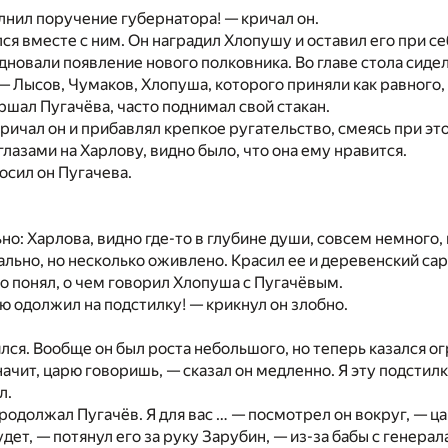
олнил поручение губернатора! — кричал он.
ся вместе с ним. Он наградил Хлопушу и оставил его при се
новали появление нового полковника. Во главе стола сиде
— Лысов, Чумаков, Хлопуша, которого приняли как равного, 
шал Пугачёва, часто поднимал свой стакан.
ричал он и прибавлял крепкое ругательство, смеясь при это
глазами на Харлову, видно было, что она ему нравится.
осил он Пугачева.
но: Харлова, видно где-то в глубине души, совсем немного, 
ально, но несколько оживлено. Красил ее и деревенский са
 понял, о чем говорил Хлопуша с Пугачёвым.
рю одолжил на подстилку! — крикнул он злобно.
лся. Вообще он был роста небольшого, но теперь казался о
ачит, царю говоришь, — сказал он медленно. Я эту подстил
л.
 продолжал Пугачёв. Я для вас … — посмотрел он вокруг, — ц
удет, — потянул его за руку Зарубин, — из-за бабы с генера