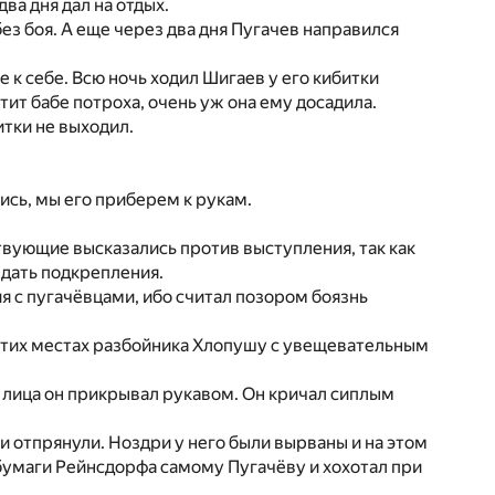
ва дня дал на отдых.
ез боя. А еще через два дня Пугачев направился
 к себе. Всю ночь ходил Шигаев у его кибитки
тит бабе потроха, очень уж она ему досадила.
итки не выходил.
тись, мы его приберем к рукам.
твующие высказались против выступления, так как
ждать подкрепления.
 с пугачёвцами, ибо считал позором боязнь
 этих местах разбойника Хлопушу с увещевательным
ь лица он прикрывал рукавом. Он кричал сиплым
ки отпрянули. Ноздри у него были вырваны и на этом
бумаги Рейнсдорфа самому Пугачёву и хохотал при