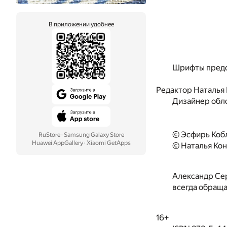
В приложении удобнее
Шрифты предо
Редактор Наталья
Дизайнер обл
© Эсфирь Коб
RuStore
·
Samsung Galaxy Store
Huawei AppGallery
·
Xiaomi GetApps
© Наталья Кон
Александр Сер
всегда обраща
16+