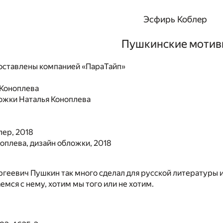
Эсфирь Коблер
Пушкинские мотив
ставлены компанией «ПараТайп»
 Коноплева
ожки Наталья Коноплева
лер, 2018
оплева, дизайн обложки, 2018
геевич Пушкин так много сделал для русской литературы и
емся с нему, хотим мы того или не хотим.