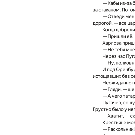
— Кабы из-за 
за стаканом. Пото
— Отведи меня
дорогой, — все цар
Когда добрели
— Пришли её.
Харлова приш
— Не тебя мне 
Через час Пуг
— Ну, полковн
И под Оренбур
истощавших без се
Неожиданно пр
— Гляди, — шеп
— А чего татар
Пугачёв, сощу
Грустно было у не
— Хватит, — с
Крестьяне мол
— Раскольник!