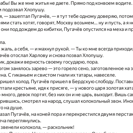
бабы! Вы же мне житья не даете. Прямо под конвоем водите. 
м подозвал Хлопушу.
, — зашептал Пугачёв, — я тут тебе одному доверяю, потом
ями стать хотят, говорят, Москву возьмем… ну и пусть, а я 
 они под дождем до кибитки, Пугачёв опустился на меха и п
ла.
жаль, а себя, — и махнул рукой. — Ты ко мне всегда приходи,
ачёв отослал Харлову и снова позвал Хлопушу.
ик, докажи верность своему государю, пора.
гом занялось зарево — это горело сено, заготовленное на з
на. С гиканьем и свистом гнали их татары, навеселе.
ишел холод. Пугачёв пришел в Бердскую слободу. Постави
тали крестьяне, идя к присяге, — у нового царя золотая хат
 много, девок портят, без них он и не царь, выходит. Вишь с
рившись, смотрел на народ, слушал колокольный звон. Иног
го на душе.
казал Пугачёв, на коней пора и перекрестился двумя перста
ча переглянулись.
 звенели колокола, — раскольник!