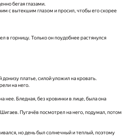
енно бегая глазами.
ним с вытекшим глазом и просил, чтобы его скорее
л в горницу. Только он поудобнее растянулся
 донизу платье, силой уложил на кровать.
рели на него.
а нее. Бледная, без кровинки в лице, была она
 Шигаев. Пугачёв посмотрел на него, подумал, потом
ивался, но день был солнечный и теплый, поэтому