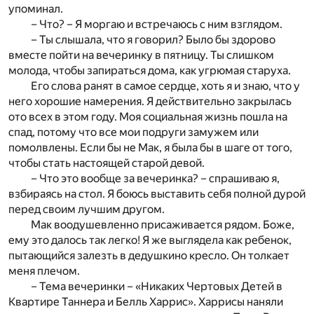
упоминал.
– Что? – Я моргаю и встречаюсь с ним взглядом.
– Ты слышала, что я говорил? Было бы здорово
вместе пойти на вечеринку в пятницу. Ты слишком
молода, чтобы запираться дома, как угрюмая старуха.
Его слова ранят в самое сердце, хоть я и знаю, что у
него хорошие намерения. Я действительно закрылась
ото всех в этом году. Моя социальная жизнь пошла на
спад, потому что все мои подруги замужем или
помолвлены. Если бы не Мак, я была бы в шаге от того,
чтобы стать настоящей старой девой.
– Что это вообще за вечеринка? – спрашиваю я,
взбираясь на стол. Я боюсь выставить себя полной дурой
перед своим лучшим другом.
Мак воодушевленно присаживается рядом. Боже,
ему это далось так легко! Я же выглядела как ребенок,
пытающийся залезть в дедушкино кресло. Он толкает
меня плечом.
– Тема вечеринки – «Никаких Чертовых Детей в
Квартире Таннера и Белль Харрис». Харрисы наняли