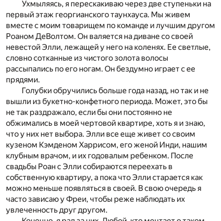
Ухмыляясь, я перескакиваю через две ступеньки на
первый этаж георгианского таунхауса. Мы живем
вместе с моим товарищем по команде и лучшим другом
Роаном ДеВолтом. Он валяется на диване со своей
невестой Элли, лежащей у него на коленях. Ее светлые,
словно сотканные из чистого золота волосы
рассыпались по его ногам. Он бездумно играет с ее
прядями.
Голубки обручились больше года назад, но так и не
вышли из букетно-конфетного периода. Может, это бы
не так раздражало, если бы они постоянно не
обжимались в моей чертовой квартире, хоть я и знаю,
что у них нет выбора. Элли все еще живет со своим
кузеном Кэмденом Харрисом, его женой Инди, нашим
клубным врачом, и их годовалым ребенком. После
свадьбы Роан с Элли собираются переехать в
собственную квартиру, а пока что Элли старается как
можно меньше появляться в своей. В свою очередь я
часто зависаю у Фреи, чтобы реже наблюдать их
увлеченность друг другом.
Конечно, я рад за них. Любой, кто мечтает о таком,