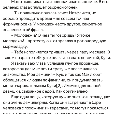
Мак откашливается и поворачивается ко мне. В его
зеленых глазах пляшет озорной огонек.
– Ты правильно поняла насчет Нетфликса, но
хорошо проводить время – не совсем точная
формулировка. У молодежи есть другое, секретное
значение этой фразы.
– Молодежи? О чем ты говоришь? Я тоже
молодежь! – протестую я, отправляя в рот очередную
мармеладку.
– Тебе исполняется тридцать через пару месяцев! В
таком возрасте тебя уже нельзя назвать девочкой, Куки.
Я закатываю глаза, услышав глупое прозвище,
которое он дал мне почти сразу же после нашего
знакомства. Моя фамилия – Кук, и так как Мак любит
обращаться к людям по фамилии, он придумал звать
меня очаровательным Куки
[2]
. Имечко для полной
девушки, связанное с едой. Как оригинально!
Еще одна вещь, которую нужно знать о шотландцах:
они очень фамильярны. Когда они встречают в баре
человека с похожими интересами, то могут поклясться,
что это их родственная душа, несмотря на то, что они