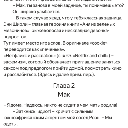
– Мак, ты заноза в моей заднице, ты понимаешь это?
Он широко улыбается.
– В таком случае я рад, что у тебя классная задница.
Энн Ширли – главная героиня книги «Аня из зеленых
мезонинов», рыжеволосая и нескладная девочка-
подросток.
Тут имеет место игра слов. В оригинале «cookie»
переводится как «печенька».
«Нетфликс и расслабон» (с
англ
. «Netflix and chill») –
эвфемизм, который обозначает приглашение заняться
сексом под предлогом прийти домой, посмотреть кино
и расслабиться. (Здесь и далее прим. пер.).
Глава 2
Мак
– Я дома! Надеюсь, никто не сидит в чем мать родила!
– Заткнись, идиот! – кричит с сильным
южноафриканским акцентом мой сосед Роан. – Мы
одеты.