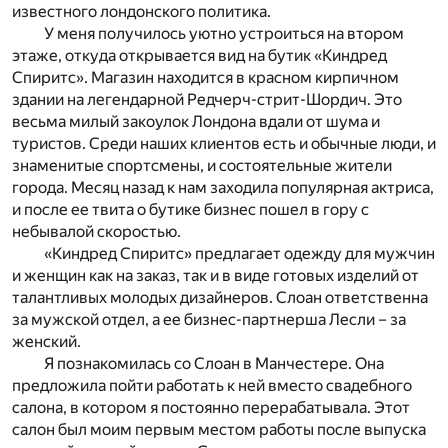
известного лондонского политика.
У меня получилось уютно устроиться на втором
этаже, откуда открывается вид на бутик «Киндред
Спиритс». Магазин находится в красном кирпичном
здании на легендарной Редчерч-стрит-Шордич. Это
весьма милый закоулок Лондона вдали от шума и
туристов. Среди наших клиентов есть и обычные люди, и
знаменитые спортсмены, и состоятельные жители
города. Месяц назад к нам заходила популярная актриса,
и после ее твита о бутике бизнес пошел в гору с
небывалой скоростью.
«Киндред Спиритс» предлагает одежду для мужчин
и женщин как на заказ, так и в виде готовых изделий от
талантливых молодых дизайнеров. Слоан ответственна
за мужской отдел, а ее бизнес-партнерша Лесли – за
женский.
Я познакомилась со Слоан в Манчестере. Она
предложила пойти работать к ней вместо свадебного
салона, в котором я постоянно перерабатывала. Этот
салон был моим первым местом работы после выпуска