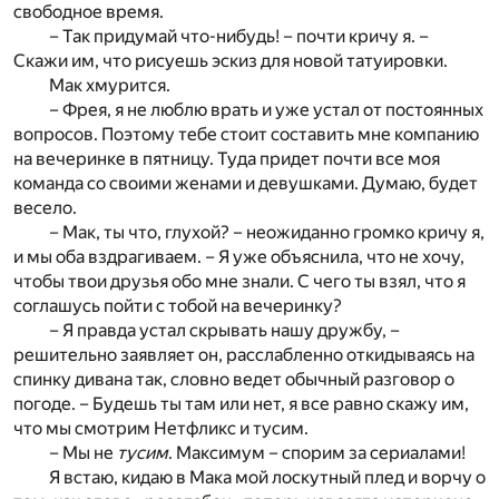
свободное время.
– Так придумай что-нибудь! – почти кричу я. –
Скажи им, что рисуешь эскиз для новой татуировки.
Мак хмурится.
– Фрея, я не люблю врать и уже устал от постоянных
вопросов. Поэтому тебе стоит составить мне компанию
на вечеринке в пятницу. Туда придет почти все моя
команда со своими женами и девушками. Думаю, будет
весело.
– Мак, ты что, глухой? – неожиданно громко кричу я,
и мы оба вздрагиваем. – Я уже объяснила, что не хочу,
чтобы твои друзья обо мне знали. С чего ты взял, что я
соглашусь пойти с тобой на вечеринку?
– Я правда устал скрывать нашу дружбу, –
решительно заявляет он, расслабленно откидываясь на
спинку дивана так, словно ведет обычный разговор о
погоде. – Будешь ты там или нет, я все равно скажу им,
что мы смотрим Нетфликс и тусим.
– Мы не
тусим
. Максимум – спорим за сериалами!
Я встаю, кидаю в Мака мой лоскутный плед и ворчу о