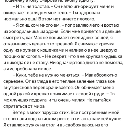
пощечину этому очаровательному идиоту.
– И ты не толстая. – Он нагло игнорирует меня и
окидывает взглядом мое тело. – Ты здорова и
нормально ешь! В этом нет ничего плохого.
– Я слишком много ем, – поправляю я его и достаю
из холодильника шардоне. Если мне придется и дальше
смотреть, как Мак не понимает очевидных вещей, я
отказываюсь делать это трезвой. Я снимаю с крючка
одну из кружек с кошечками и наливаю в нее щедрую
порцию алкоголя. – Не секрет, что я не хрупкая худышка
и никогда ей не стану. Ни одна чертова диета не помогла,
а я испробовала их все.
– Куки, тебе не нужно меняться. – Мак абсолютно
серьезен. От взгляда в его теплые зеленые глаза все
внутри снова переворачивается. Он обнимает меня
одной рукой и крепко прижимает к своей груди. – Ты
моя лучшая подруга, и ты очень милая. Не пытайся
спрятаться от мира.
Ветер в моих парусах стих. Все построенные мной
стены пали под натиском рыжего гиганта на моей кухне.
Я ставлю кружку на стол и высвобождаюсь из его