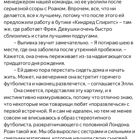
менеджером нашей команды, но ее уволили после
серьезной ссоры с Роаном. Впрочем, все, что ни
делается, все к лучшему, потому что после этого ей
предложили работу в бутике «Киндред Спиритс» – там
же, где работает Фрея. Девушки очень быстро
сблизились и стали лучшими подругами.
– Выпивка звучит замечательно. – Я потираю шею в
месте, где она заболела после утренней пробежки. –
Кажется, она очень переживает из-за надвигающегося
тридцатого дня рождения.
– Ей давно пора перестать сидеть дома и начать
жить. Может, на вечеринке она встретит горячего
футболиста и наконец развлечется, – соглашается Элли.
Она смеется, представляя эту картину, и я
инстинктивно нахмуриваюсь, потому что отлично знаю,
что некоторые мои товарищи любят «поразвлечься» с
первой встречной. Я и сам не идеален, но тем не менее
совсем не вписываюсь в образ стереотипного
футболиста, развратничающего с половиной Лондона.
Роан такой же. Мы оба выросли с сестрами и сильными и
смелыми матерями, которые научили своих сыновей