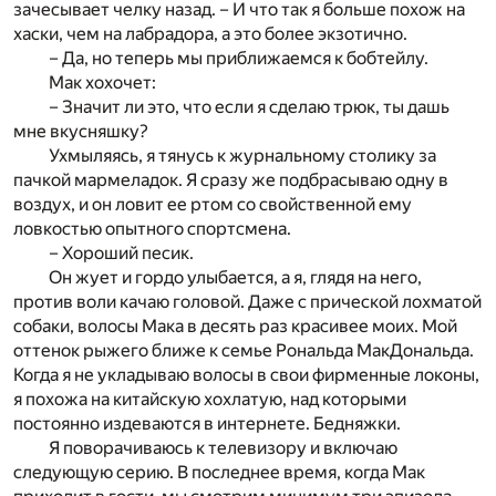
зачесывает челку назад. – И что так я больше похож на
хаски, чем на лабрадора, а это более экзотично.
– Да, но теперь мы приближаемся к бобтейлу.
Мак хохочет:
– Значит ли это, что если я сделаю трюк, ты дашь
мне вкусняшку?
Ухмыляясь, я тянусь к журнальному столику за
пачкой мармеладок. Я сразу же подбрасываю одну в
воздух, и он ловит ее ртом со свойственной ему
ловкостью опытного спортсмена.
– Хороший песик.
Он жует и гордо улыбается, а я, глядя на него,
против воли качаю головой. Даже с прической лохматой
собаки, волосы Мака в десять раз красивее моих. Мой
оттенок рыжего ближе к семье Рональда МакДональда.
Когда я не укладываю волосы в свои фирменные локоны,
я похожа на китайскую хохлатую, над которыми
постоянно издеваются в интернете. Бедняжки.
Я поворачиваюсь к телевизору и включаю
следующую серию. В последнее время, когда Мак