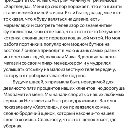
приходит в гости, мы смотрим минимум три эпизода
«Хартленда». Меня до сих пор поражает, что его визиты
стали нормой в моей жизни. Если бы год назад мне кто-
то сказал, что я буду валяться на диване, есть
мармеладки и смотреть телевизор со знаменитым
футболистом, я бы ответила, что этот кто-то безумнее
котенка, словившего передоз кошачьей мятой. Но моя
работа портнихи в популярном модном бутике на
востоке Лондона приводит в мою жизнь самых разных
интересных людей, включая Мака. Здоровяк зашел в
магазин со своим пиар-менеджером и умудрился
услышать отсылку на малоизвестную телепередачу,
которую я пробормотала себе под нос.
Будучи швеей, я привыкла быть невидимой для
девяносто пяти процентов наших клиентов, но дорогуша
Мак заметил меня. Мы начали спорить о наших любимых
сериалах Нетфликса и быстро подружились. Затем я
показала ему «Хартленд», и он привязался ко мне,
словно бродячий щенок, который наконец-то нашел
своего хозяина. Слава богу, что этот щенок знает, где
уборная.