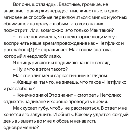
Вот они, шотландцы. Властные, громкие, не
знающие границ жизнерадостные животные, в одно
мгновение способные переключиться с милых и уютных
обнимашек на драку с любым, кто косо на них
посмотрит. Или, возможно, это только Мак такой?
– Ты же понимаешь, что некоторые люди могут
воспринять наше времяпровождение как «Нетфликс и
расслабон»
[1]
? – спрашивает Мак тоном знатока,
который я недолюбливаю.
Я прищуриваюсь и поднимаю на него взгляд.
– Ну и что в этом такого?
Мак сверлит меня саркастичным взглядом.
– Женщина, ты что, не знаешь, что такое «Нетфликс
и расслабон»?
– Конечно знаю! Это значит – смотреть Нетфликс,
отдыхать на диване и хорошо проводить время.
Мак кусает губу, чтобы не рассмеяться. В ответ мне
хочется его задушить. И обнять. Как ему удается каждый
день вызывать во мне любовь и ненависть
одновременно?