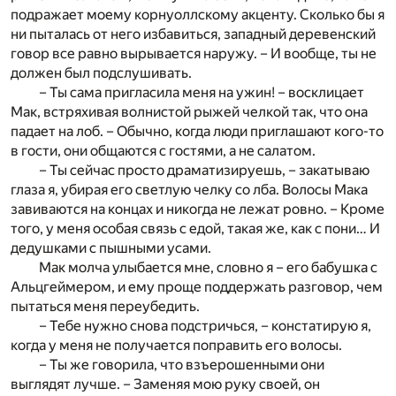
подражает моему корнуоллскому акценту. Сколько бы я
ни пыталась от него избавиться, западный деревенский
говор все равно вырывается наружу. – И вообще, ты не
должен был подслушивать.
– Ты сама пригласила меня на ужин! – восклицает
Мак, встряхивая волнистой рыжей челкой так, что она
падает на лоб. – Обычно, когда люди приглашают кого-то
в гости, они общаются с гостями, а не салатом.
– Ты сейчас просто драматизируешь, – закатываю
глаза я, убирая его светлую челку со лба. Волосы Мака
завиваются на концах и никогда не лежат ровно. – Кроме
того, у меня особая связь с едой, такая же, как с пони… И
дедушками с пышными усами.
Мак молча улыбается мне, словно я – его бабушка с
Альцгеймером, и ему проще поддержать разговор, чем
пытаться меня переубедить.
– Тебе нужно снова подстричься, – констатирую я,
когда у меня не получается поправить его волосы.
– Ты же говорила, что взъерошенными они
выглядят лучше. – Заменяя мою руку своей, он