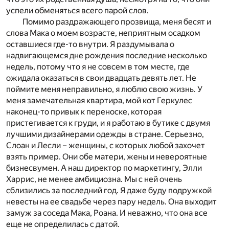
успели обменяться всего парой слов.
Помимо раздражающего прозвища, меня бесят и
слова Мака о моем возрасте, неприятным осадком
оставшиеся где-то внутри. Я раздумывала о
надвигающемся дне рождения последние несколько
недель, потому что я не совсем в том месте, где
ожидала оказаться в свои двадцать девять лет. Не
поймите меня неправильно, я люблю свою жизнь. У
меня замечательная квартира, мой кот Геркулес
наконец-то привык к переноске, которая
пристегивается к груди, и я работаю в бутике с двумя
лучшими дизайнерами одежды в стране. Серьезно,
Слоан и Лесли – женщины, с которых любой захочет
взять пример. Они обе матери, жены и невероятные
бизнесвумен. А наш директор по маркетингу, Элли
Харрис, не менее амбициозна. Мы с ней очень
сблизились за последний год. Я даже буду подружкой
невесты на ее свадьбе через пару недель. Она выходит
замуж за соседа Мака, Роана. И неважно, что она все
еще не определилась с датой.