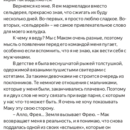
Вернемся ко мне. Я ем мармеладки вместо
сельдерея, прекрасно зная, что сжигать их буду
несколько дней. Во-первых, я просто люблю сладкое. Во-
вторых, «сельдерей» – не самое привлекательное слово
для моего желудка.
К чему я веду? Мы с Маком очень разные, поэтому
мысль о появлении перед его командой меня пугает,
особенно если вспомнить, что я не знаю, как вести себя с
мужчинами.
В детстве я была веснушчатой рыжей толстушкой,
одержимой вязаными пушистыми свитерами с
котятами. За такими девочками не строится очередь из
поклонников. Те немногие отношения с мальчиками,
которые у меня были, заканчивались плачевно. Поэтому
я и двух слов не могу связать при виде парня, с которым
у нас что-то может быть. Я очень не хочу показывать
Маку эту свою сторону.
– Алло, Фрея… Земля вызывает Фрею. – Мак
возвращает меня в реальность, и я понимаю, что снова
поддалась одной из своих «вспышек», которые он