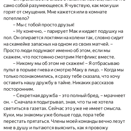
само собой разумеющееся. Я чувствую, как мои уши
горят от смущения. Мне кажется или в комнате
потеплело?
– Мы с тобой просто друзья!
– Ну конечно, – парирует Мак и кидает подушку на
пол. Он опирается локтями на колени так, словно сидит
на скамейке запасных на одном из своих матчей. –
Просто люди подумают именно об этом, если мы
скажем, что постоянно смотрим Нетфликс вместе.
– Никому мы об этом не скажем! – Я отбрасываю
пульт в порыве гнева и смотрю Маку в лицо. – Когда мы
только познакомились, я сразу тебе сказала, что хочу
оставить нашу дружбу в тайне. Никаких рассказов
посторонним.
– Секретная дружба – это полный бред, – мрачнеет
он. – Сначала я подыгрывал, зная, что ты не хотела
светиться в газетах. Сейчас это уже не имеет смысла.
Куки, мы знакомы уже больше года, пора тебе
перестать прятаться. Члены моей команды вечно лезут
мне в душу и пытаются выяснить, как я провожу