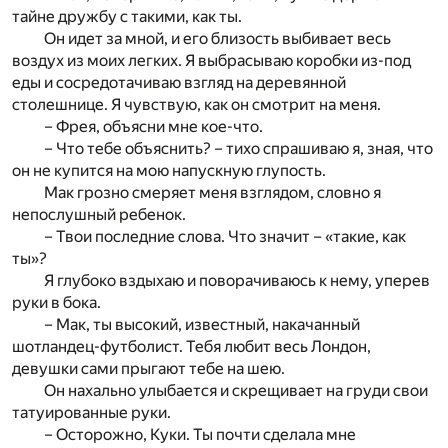
тайне дружбу с такими, как ты.
Он идет за мной, и его близость выбивает весь
воздух из моих легких. Я выбрасываю коробки из-под
еды и сосредотачиваю взгляд на деревянной
столешнице. Я чувствую, как он смотрит на меня.
– Фрея, объясни мне кое-что.
– Что тебе объяснить? – тихо спрашиваю я, зная, что
он не купится на мою напускную глупость.
Мак грозно смеряет меня взглядом, словно я
непослушный ребенок.
– Твои последние слова. Что значит – «такие, как
ты»?
Я глубоко вздыхаю и поворачиваюсь к нему, уперев
руки в бока.
– Мак, ты высокий, известный, накачанный
шотландец-футболист. Тебя любит весь Лондон,
девушки сами прыгают тебе на шею.
Он нахально улыбается и скрещивает на груди свои
татуированные руки.
– Осторожно, Куки. Ты почти сделала мне