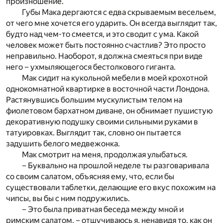
произношение.
Губы Мака дергаются с едва скрываемым весельем,
от чего мне хочется его ударить. Он всегда выглядит так,
будто над чем-то смеется, и это сводит с ума. Какой
человек может быть постоянно счастлив? Это просто
неправильно. Наоборот, я должна смеяться при виде
него – ухмыляющегося бестолкового гиганта.
Мак сидит на кукольной мебели в моей крохотной
однокомнатной квартирке в восточной части Лондона.
Растянувшись большим мускулистым телом на
фиолетовом бархатном диване, он обнимает пушистую
декоративную подушку своими сильными руками в
татуировках. Выглядит так, словно он пытается
задушить белого медвежонка.
Мак смотрит на меня, продолжая улыбаться.
– Буквально на прошлой неделе ты разговаривала
со своим салатом, объясняя ему, что, если бы
существовали таблетки, делающие его вкус похожим на
чипсы, вы бы с ним подружились.
– Это была приватная беседа между мной и
римским салатом, – отшучиваюсь я, ненавидя то, как он