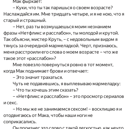
Мак фыркает:
– Куки, что ты так паришься о своем возрасте?
Наслаждайся им. Мне тридцать четыре, и я не ною, что я
старый и страшный.
– Нет, раз ты возмущаешься моим незнанием
фразы «Нетфликс и расслабон», ты молодой и крутой.
Так объясни, мистер Круть, – с недовольным видом я
тянусь за очередной мармеладкой. Черт, признаюсь,
меня расстроили его слова о моем возрасте – что же
такое этот «расслабон»?
Мне повезло повернуться ровно в тот момент,
когда Мак поднимает брови и отвечает:
– Это значит трахаться.
Чуть не подавившись, я выплевываю мармеладку:
– Что ты хочешь этим сказать?
– «Нетфликс и расслабон» – это просмотр сериалов
и секс.
– Но мы же не занимаемся сексом! – восклицаю я и
отодвигаюсь от Мака, чтобы наши ноги не
соприкасались.
Он произнес это слово с такой легкостью, как нечто