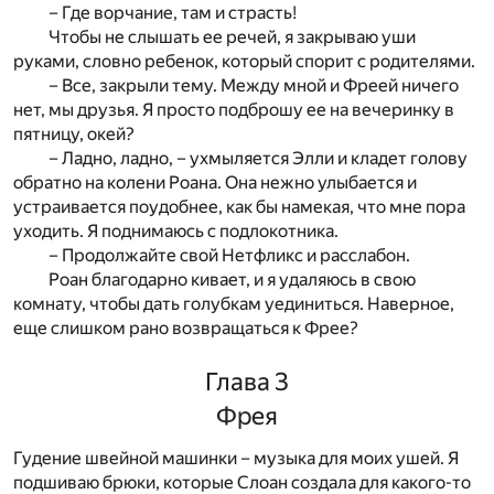
– Где ворчание, там и страсть!
Чтобы не слышать ее речей, я закрываю уши
руками, словно ребенок, который спорит с родителями.
– Все, закрыли тему. Между мной и Фреей ничего
нет, мы друзья. Я просто подброшу ее на вечеринку в
пятницу, окей?
– Ладно, ладно, – ухмыляется Элли и кладет голову
обратно на колени Роана. Она нежно улыбается и
устраивается поудобнее, как бы намекая, что мне пора
уходить. Я поднимаюсь с подлокотника.
– Продолжайте свой Нетфликс и расслабон.
Роан благодарно кивает, и я удаляюсь в свою
комнату, чтобы дать голубкам уединиться. Наверное,
еще слишком рано возвращаться к Фрее?
Глава 3
Фрея
Гудение швейной машинки – музыка для моих ушей. Я
подшиваю брюки, которые Слоан создала для какого-то