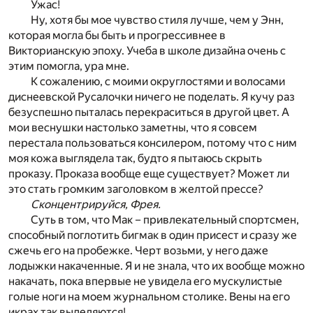
Ужас!
Ну, хотя бы мое чувство стиля лучше, чем у Энн,
которая могла бы быть и прогрессивнее в
Викторианскую эпоху. Учеба в школе дизайна очень с
этим помогла, ура мне.
К сожалению, с моими округлостями и волосами
диснеевской Русалочки ничего не поделать. Я кучу раз
безуспешно пыталась перекраситься в другой цвет. А
мои веснушки настолько заметны, что я совсем
перестала пользоваться консилером, потому что с ним
моя кожа выглядела так, будто я пытаюсь скрыть
проказу. Проказа вообще еще существует? Может ли
это стать громким заголовком в желтой прессе?
Сконцентрируйся, Фрея.
Суть в том, что Мак – привлекательный спортсмен,
способный поглотить бигмак в один присест и сразу же
сжечь его на пробежке. Черт возьми, у него даже
лодыжки накаченные. Я и не знала, что их вообще можно
накачать, пока впервые не увидела его мускулистые
голые ноги на моем журнальном столике. Вены на его
икрах так выделяются!