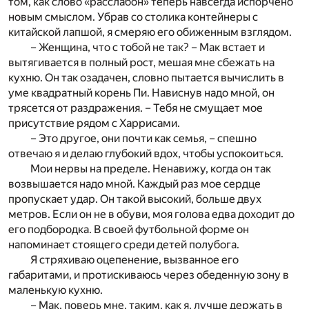
том, как слово «расслабон» теперь навсегда испорчено
новым смыслом. Убрав со столика контейнеры с
китайской лапшой, я смеряю его обиженным взглядом.
– Женщина, что с тобой не так? – Мак встает и
вытягивается в полный рост, мешая мне сбежать на
кухню. Он так озадачен, словно пытается вычислить в
уме квадратный корень Пи. Нависнув надо мной, он
трясется от раздражения. – Тебя не смущает мое
присутствие рядом с Харрисами.
– Это другое, они почти как семья, – спешно
отвечаю я и делаю глубокий вдох, чтобы успокоиться.
Мои нервы на пределе. Ненавижу, когда он так
возвышается надо мной. Каждый раз мое сердце
пропускает удар. Он такой высокий, больше двух
метров. Если он не в обуви, моя голова едва доходит до
его подбородка. В своей футбольной форме он
напоминает стоящего среди детей полубога.
Я стряхиваю оцепенение, вызванное его
габаритами, и протискиваюсь через обеденную зону в
маленькую кухню.
– Мак, поверь мне, таким, как я, лучше держать в