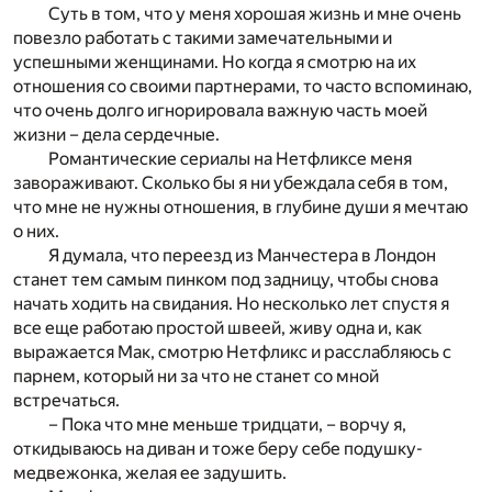
Суть в том, что у меня хорошая жизнь и мне очень
повезло работать с такими замечательными и
успешными женщинами. Но когда я смотрю на их
отношения со своими партнерами, то часто вспоминаю,
что очень долго игнорировала важную часть моей
жизни – дела сердечные.
Романтические сериалы на Нетфликсе меня
завораживают. Сколько бы я ни убеждала себя в том,
что мне не нужны отношения, в глубине души я мечтаю
о них.
Я думала, что переезд из Манчестера в Лондон
станет тем самым пинком под задницу, чтобы снова
начать ходить на свидания. Но несколько лет спустя я
все еще работаю простой швеей, живу одна и, как
выражается Мак, смотрю Нетфликс и расслабляюсь с
парнем, который ни за что не станет со мной
встречаться.
– Пока что мне меньше тридцати, – ворчу я,
откидываюсь на диван и тоже беру себе подушку-
медвежонка, желая ее задушить.