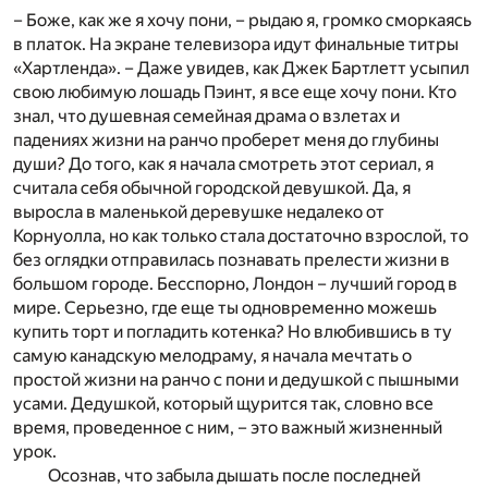
– Боже, как же я хочу пони, – рыдаю я, громко сморкаясь
в платок. На экране телевизора идут финальные титры
«Хартленда». – Даже увидев, как Джек Бартлетт усыпил
свою любимую лошадь Пэинт, я все еще хочу пони. Кто
знал, что душевная семейная драма о взлетах и
падениях жизни на ранчо проберет меня до глубины
души? До того, как я начала смотреть этот сериал, я
считала себя обычной городской девушкой. Да, я
выросла в маленькой деревушке недалеко от
Корнуолла, но как только стала достаточно взрослой, то
без оглядки отправилась познавать прелести жизни в
большом городе. Бесспорно, Лондон – лучший город в
мире. Серьезно, где еще ты одновременно можешь
купить торт и погладить котенка? Но влюбившись в ту
самую канадскую мелодраму, я начала мечтать о
простой жизни на ранчо с пони и дедушкой с пышными
усами. Дедушкой, который щурится так, словно все
время, проведенное с ним, – это важный жизненный
урок.
Осознав, что забыла дышать после последней