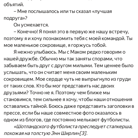
объятий.
– Мне послышалось или ты сказал «лучшая
подруга»?
Он усмехается.
– Конечно! Я понял это в первую же нашу встречу,
поэтому я и хочу познакомить тебя с моей командой. Ты
мое маленькое сокровище, я горжусь тобой.
Я нежно улыбаюсь. Мы с Маком редко говорим о
нашей дружбе. Обычно мы так заняты спорами, что
забываем быть друг с другом милыми. Тем ценнее было
услышать, что он считает меня своим маленьким
сокровищем. Мое сердце чуть не выпрыгнуло из груди
от таких слов. Кто бы мог представить нас двоих
друзьями? Точно не я. Поэтому чем ближе мы
становимся, тем сильнее я хочу, чтобы наши отношения
оставались тайной. Боюсь даже представить заголовки в
прессе, если бы наше совместное фото оказалось в
одном из блогов, где постоянно мелькают футболисты.
«Шотландского футболиста преследует сталкерша,
похожая на толстую Энн Ширли»
[3]
.