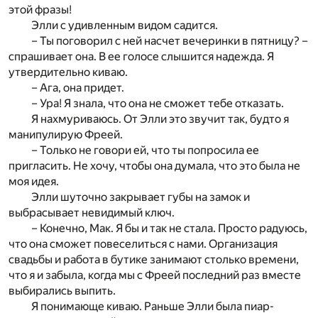
этой фразы!
Элли с удивленным видом садится.
– Ты поговорил с ней насчет вечеринки в пятницу? –
спрашивает она. В ее голосе слышится надежда. Я
утвердительно киваю.
– Ага, она придет.
– Ура! Я знала, что она не сможет тебе отказать.
Я нахмуриваюсь. От Элли это звучит так, будто я
манипулирую Фреей.
– Только не говори ей, что ты попросила ее
пригласить. Не хочу, чтобы она думала, что это была не
моя идея.
Элли шуточно закрывает губы на замок и
выбрасывает невидимый ключ.
– Конечно, Мак. Я бы и так не стала. Просто радуюсь,
что она сможет повеселиться с нами. Организация
свадьбы и работа в бутике занимают столько времени,
что я и забыла, когда мы с Фреей последний раз вместе
выбирались выпить.
Я понимающе киваю. Раньше Элли была пиар-