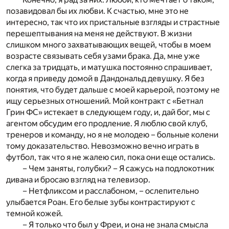
позавидовал бы их любви. К счастью, мне это не
интересно, так что их пристальные взгляды и страстные
перешептывания на меня не действуют. В жизни
слишком много захватывающих вещей, чтобы в моем
возрасте связывать себя узами брака. Да, мне уже
слегка за тридцать, и матушка постоянно спрашивает,
когда я приведу домой в Дандональд девушку. Я без
понятия, что будет дальше с моей карьерой, поэтому не
ищу серьезных отношений. Мой контракт с «Бетнал
Грин ФС» истекает в следующем году, и, дай бог, мы с
агентом обсудим его продление. Я люблю свой клуб,
тренеров и команду, но я не молодею – больные колени
тому доказательство. Невозможно вечно играть в
футбол, так что я не жалею сил, пока они еще остались.
– Чем заняты, голубки? – Я сажусь на подлокотник
дивана и бросаю взгляд на телевизор.
– Нетфликсом и расслабоном, – ослепительно
улыбается Роан. Его белые зубы контрастируют с
темной кожей.
– Я только что был у Фреи, и она не знала смысла