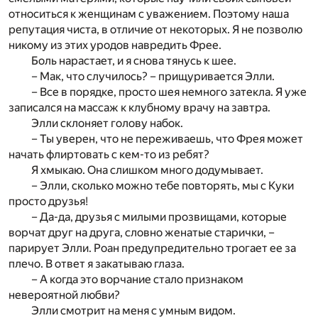
относиться к женщинам с уважением. Поэтому наша
репутация чиста, в отличие от некоторых. Я не позволю
никому из этих уродов навредить Фрее.
Боль нарастает, и я снова тянусь к шее.
– Мак, что случилось? – прищуривается Элли.
– Все в порядке, просто шея немного затекла. Я уже
записался на массаж к клубному врачу на завтра.
Элли склоняет голову набок.
– Ты уверен, что не переживаешь, что Фрея может
начать флиртовать с кем-то из ребят?
Я хмыкаю. Она слишком много додумывает.
– Элли, сколько можно тебе повторять, мы с Куки
просто друзья!
– Да-да, друзья с милыми прозвищами, которые
ворчат друг на друга, словно женатые старички, –
парирует Элли. Роан предупредительно трогает ее за
плечо. В ответ я закатываю глаза.
– А когда это ворчание стало признаком
невероятной любви?
Элли смотрит на меня с умным видом.