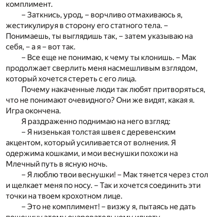
комплимент.
– Заткнись, урод, – ворчливо отмахиваюсь я,
жестикулируя в сторону его статного тела. –
Понимаешь, ты выглядишь так, – затем указываю на
себя, – а я – вот так.
– Все еще не понимаю, к чему ты клонишь. – Мак
продолжает сверлить меня насмешливым взглядом,
который хочется стереть с его лица.
Почему накаченные люди так любят притворяться,
что не понимают очевидного? Они же видят, какая я.
Игра окончена.
Я раздраженно поднимаю на него взгляд:
– Я низенькая толстая швея с деревенским
акцентом, который усиливается от волнения. Я
одержима кошками, и мои веснушки похожи на
Млечный путь в ясную ночь.
– Я люблю твои веснушки! – Мак тянется через стол
и щелкает меня по носу. – Так и хочется соединить эти
точки на твоем крохотном лице.
– Это не комплимент! – визжу я, пытаясь не дать