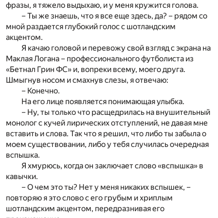
фразы, я тяжело выдыхаю, и у меня кружится голова.
– Ты же знаешь, что я все еще здесь, да? – рядом со
мной раздается глубокий голос с шотландским
акцентом.
Я качаю головой и перевожу свой взгляд с экрана на
Маклая Логана – профессионального футболиста из
«Бетнал Грин ФС» и, вопреки всему, моего друга.
Шмыгнув носом и смахнув слезы, я отвечаю:
– Конечно.
На его лице появляется понимающая улыбка.
– Ну, ты только что расщедрилась на внушительный
монолог c кучей лирических отступлений, не давая мне
вставить и слова. Так что я решил, что либо ты забыла о
моем существовании, либо у тебя случилась очередная
вспышка.
Я хмурюсь, когда он заключает слово «вспышка» в
кавычки.
– О чем это ты? Нет у меня никаких вспышек, –
повторяю я это слово с его грубым и хриплым
шотландским акцентом, передразнивая его