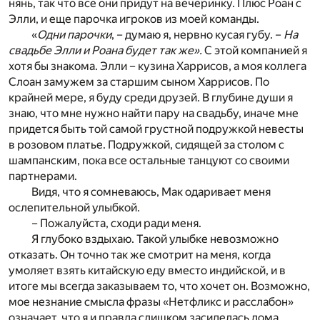
нянь, так что все они придут на вечеринку. Плюс Роан с
Элли, и еще парочка игроков из моей команды.
«
Одни парочки
, – думаю я, нервно кусая губу. –
На
свадьбе Элли и Роана будет так же».
С этой компанией я
хотя бы знакома. Элли – кузина Харрисов, а моя коллега
Слоан замужем за старшим сыном Харрисов. По
крайней мере, я буду среди друзей. В глубине души я
знаю, что мне нужно найти пару на свадьбу, иначе мне
придется быть той самой грустной подружкой невесты
в розовом платье. Подружкой, сидящей за столом с
шампанским, пока все остальные танцуют со своими
партнерами.
Видя, что я сомневаюсь, Мак одаривает меня
ослепительной улыбкой.
– Пожалуйста, сходи ради меня.
Я глубоко вздыхаю. Такой улыбке невозможно
отказать. Он точно так же смотрит на меня, когда
умоляет взять китайскую еду вместо индийской, и в
итоге мы всегда заказываем то, что хочет он. Возможно,
мое незнание смысла фразы «Нетфликс и расслабон»
означает, что я и правда слишком засиделась дома.