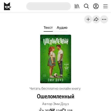
Текст
Аудио
Читать бесплатно онлайн книгу
Ошеломленный
Автор
Эми Доуз
👍
🐼
💞
203
124
119