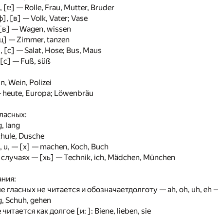
, [ɐ] — Rolle, Frau, Mutter, Bruder
], [в] — Volk, Vater; Vase
[в] — Wagen, wissen
[ц] — Zimmer, tanzen
, [с] — Salat, Hose; Bus, Maus
 [с] — Fuß, süß
n, Wein, Polizei
— heute, Europa; Löwenbräu
ласных:
, lang
hule, Dusche
, u, — [x] — machen, Koch, Buch
случаях — [хь] — Technik, ich, Mädchen, München
ния:
е гласных не читается и обозначаетдолготу — ah, oh, uh, eh 
, Schuh, gehen
читается как долгое [и: ]: Biene, lieben, sie