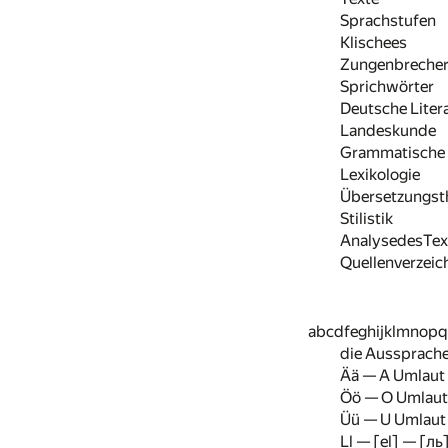
Sprachstufen
Klischees
Zungenbreche
Sprichwörter
Deutsche Liter
Landeskunde
Grammatische 
Lexikologie
Übersetzungst
Stilistik
AnalysedesTex
Quellenverzeic
abcdfeghijklmnopq
die Aussprache
Ää — A Umlaut —
Öö — O Umlaut 
Üü — U Umlaut 
Ll — [el] — [ль]