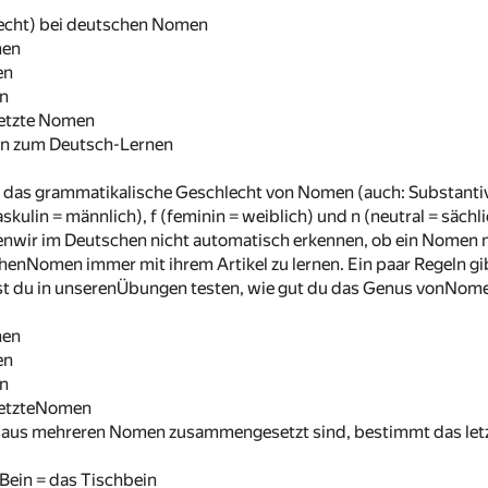
echt) bei deutschen Nomen
men
en
n
tzte Nomen
n zum Deutsch-Lernen
 das grammatikalische Geschlecht von Nomen (auch: Substanti
ulin = männlich), f (feminin = weiblich) und n (neutral = sächl
nwir im Deutschen nicht automatisch erkennen, ob ein Nomen mas
henNomen immer mit ihrem Artikel zu lernen. Ein paar Regeln gibt
t du in unserenÜbungen testen, wie gut du das Genus vonNome
men
en
n
etzteNomen
e aus mehreren Nomen zusammengesetzt sind, bestimmt das le
Bein = das Tischbein