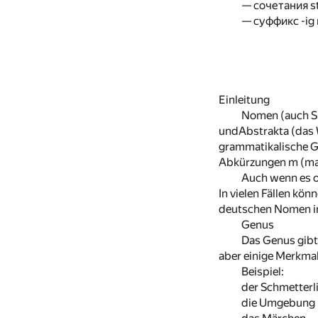
— сочетания st
— суффикс -ig в
Einleitung
Nomen (auch Su
undAbstrakta (das 
grammatikalische 
Abkürzungen m (mask
Auch wenn es o
In vielen Fällen kö
deutschen Nomen imm
Genus
Das Genus gibt 
aber einige Merkma
Beispiel:
der Schmetterl
die Umgebung