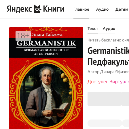
Главное
Аудио
Детям
Текст
Аудио
Читать бесплатно онл
Germanistik
Педфакуль
Автор
Динара Яфизо
Доступен Виртуал