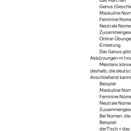
das Märchen
Genus (Geschl
Maskuline No
Feminine Nom
Neutrale Nome
Zusammengese
Online-Übunge
Einleitung
Das Genus gibt
Abkürzungen m (mask
Meistens könne
deshalb, die deutsc
Anschließend kanns
Beispiel
Maskuline No
Feminine Nom
Neutrale Nome
Zusammenges
Bei Nomen, di
Beispiel:
derTisch + das 