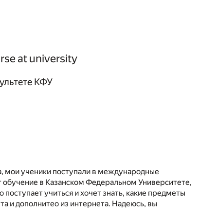
se at university
ультете КФУ
а, мои ученики поступали в международные
т обучение в Казанском Федеральном Университете,
 поступает учиться и хочет знать, какие предметы
та и дополнитео из интернета. Надеюсь, вы