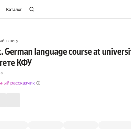
Каталог
айн книгу
. German language course at univers
тете КФУ
ва
ьный рассказчик