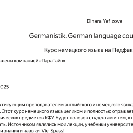
Dinara Yafizova
Germanistik. German language cour
Курс немецкого языка на Педфак
влены компанией «ПараТайп»
 2025
актикующим преподавателем английского и немецкого язык
 Этот курс немецкого языка целиком и полностью отражае
ических предметов КФУ. Будет полезен студентам и тем, кто
ать. Источником являлись мои лекции, учебники университе
 знания и навыки. Viel Spass!