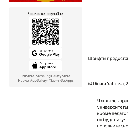
В приложении удобнее
Шрифты предоста
RuStore
·
Samsung Galaxy Store
Huawei AppGallery
·
Xiaomi GetApps
© Dinara Yafizova,
Я являюсь пр
университеты.
кроме педагог
он будет изуч
пополните свои