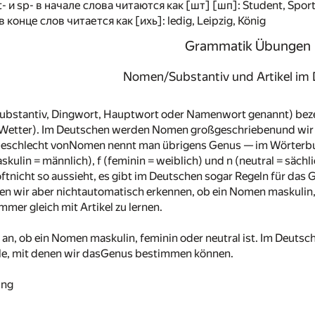
- и sp- в начале слова читаются как [шт] [шп]: Student, Spor
 конце слов читается как [ихь]: ledig, Leipzig, König
Grammatik Übungen
Nomen/Substantiv und Artikel im
bstantiv, Dingwort, Hauptwort oder Namenwort genannt) bezei
Wetter). Im Deutschen werden Nomen großgeschriebenund wir
Geschlecht vonNomen nennt man übrigens Genus — im Wörterb
ulin = männlich), f (feminin = weiblich) und n (neutral = sächl
ftnicht so aussieht, es gibt im Deutschen sogar Regeln für das
nnen wir aber nichtautomatisch erkennen, ob ein Nomen maskulin, 
er gleich mit Artikel zu lernen.
an, ob ein Nomen maskulin, feminin oder neutral ist. Im Deutsch
le, mit denen wir dasGenus bestimmen können.
ing