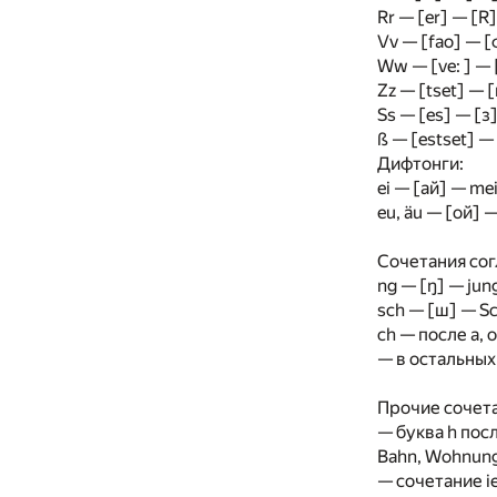
Rr — [er] — [R]
Vv — [fao] — [ф
Ww — [ve: ] — 
Zz — [tset] — 
Ss — [es] — [з]
ß — [estset] —
Дифтонги:
ei — [ай] — mei
eu, äu — [ой] 
Сочетания сог
ng — [ŋ] — jung
sch — [ш] — Sc
ch — после a, o
— в остальных 
Прочие сочета
— буква h посл
Bahn, Wohnung
— сочетание ie 