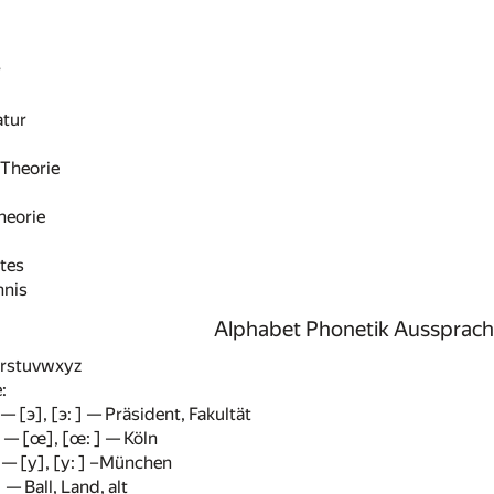
r
atur
Theorie
heorie
tes
hnis
Alphabet Phonetik Aussprach
rstuvwxyz
:
 [э], [э: ] — Präsident, Fakultät
— [œ], [œ: ] — Köln
— [y], [y: ] –München
 — Ball, Land, alt