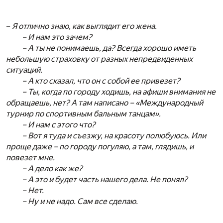
–
Я отлично знаю, как выглядит его жена.
– И нам это зачем?
– А ты не понимаешь, да? Всегда хорошо иметь
небольшую страховку от разных непредвиденных
ситуаций.
– А кто сказал, что он с собой ее привезет?
– Ты, когда по городу ходишь, на афиши внимания не
обращаешь, нет? А там написано – «Международный
турнир по спортивным бальным танцам».
– И нам с этого что?
– Вот я туда и съезжу, на красоту полюбуюсь. Или
проще даже – по городу погуляю, а там, глядишь, и
повезет мне.
– А дело как же?
– А это и будет часть нашего дела. Не понял?
– Нет.
– Ну и не надо. Сам все сделаю.