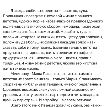
Я всегда любила перелеты – неважно, куда.
Привычная к поездкам и кочевой жизни с раннего
детства, я до сих пор не избавилась от предпоездочного
волнения, связанного со сбором чемодана, проверкой
костюмов и кейса с косметикой. Не забыть туфли,
положить стартовые книжки, взять щетку для подошвы,
положить два больших флакона лака для волос – так
сказать, себе и тому парню. Бальные танцы с детства
приучают планировать, жить в режиме и графике,
придерживаться – неважно, чего – диеты, правил,
традиций. Я живу этим с детства, люблю это и готова
жить так всю жизнь.
Меня зовут Маша Лащенко, но никто с самого
детства не зовет меня так – только Мария. Я занимаюсь
спортивными бальными танцами, имею определенный
(довольно высокий, скажу без ложной скромности)
уровень и вхожу вместе с партнером в четырнадцать
лучших пар страны. И в тройку – в своем регионе.
Всего этого мы с Иваном добились сами, без каких-