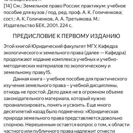
[14] См.: Земельное право России: практикум: учебное
пособие для вузов / под. ред. проф. А. К. Голиченкова;
сост.: А. К. Голиченков, А. А. Третьякова. М.:
Издательство БЕК, 2001. 224 с.
ПРЕДИСЛОВИЕ К ПЕРВОМУ ИЗДАНИЮ
Этой книгой Юридический факультет МГУ, Кафедра
экологического и земельного права (далее — Кафедра)
продолжают издание комплекса учебных и учебно-
методических материалов по экологическому и
земельному праву
15
.
Данная книга – учебное пособие для практического
изучения земельного права – учебной дисциплины,
отнюдь не простой. Дело даже не в огромном объеме
законодательного материала, который нужно
проанализировать, понять и усвоить. Еще много
десятилетий назад было подмечено: «Юридическая
природа земельного права представляется довольно
спорною. Нерешенным остается вопрос о том, к области
частного или публичного права надлежит отнести