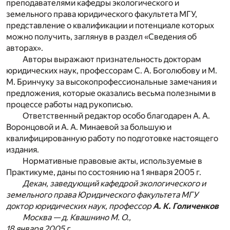
преподавателями кафедры экологического и
земельного права юридического факультета МГУ,
представление о квалификации и потенциале которых
можно получить, заглянув в раздел «Сведения об
авторах».
Авторы выражают признательность докторам
юридических наук, профессорам С. А. Боголюбову и М.
М. Бринчуку за высокопрофессиональные замечания и
предложения, которые оказались весьма полезными в
процессе работы над рукописью.
Ответственный редактор особо благодарен А. А.
Воронцовой и А. А. Минаевой за большую и
квалифицированную работу по подготовке настоящего
издания.
Нормативные правовые акты, используемые в
Практикуме, даны по состоянию на 1 января 2005 г.
Декан, заведующий кафедрой экологического и
земельного права Юридического факультета МГУ
доктор юридических наук, профессор
А. К. Голиченков
Москва — д. Квашнино М. О.,
18 января 2005 г.