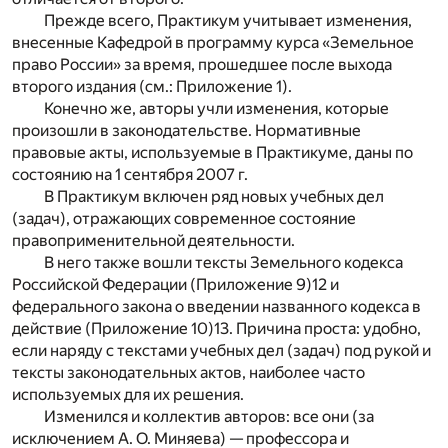
Прежде всего, Практикум учитывает изменения,
внесенные Кафедрой в программу курса «Земельное
право России» за время, прошедшее после выхода
второго издания (см.: Приложение 1).
Конечно же, авторы учли изменения, которые
произошли в законодательстве. Нормативные
правовые акты, используемые в Практикуме, даны по
состоянию на 1 сентября 2007 г.
В Практикум включен ряд новых учебных дел
(задач), отражающих современное состояние
правоприменительной деятельности.
В него также вошли тексты Земельного кодекса
Российской Федерации (Приложение 9)
12
и
федерального закона о введении названного кодекса в
действие (Приложение 10)
13
. Причина проста: удобно,
если наряду с текстами учебных дел (задач) под рукой и
тексты законодательных актов, наиболее часто
используемых для их решения.
Изменился и коллектив авторов: все они (за
исключением А. О. Миняева) — профессора и