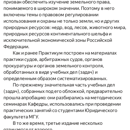
призван обеспечить изучение земельного права,
понимаемого в широком значении. Поэтому в него
включены темы о правовом регулировании
использования и охраны не только земли, но и других
природных ресурсов: недр, вод, лесов, животного мира,
природных ресурсов континентального шельфа и
исключительной экономической зоны Российской
Федерации.
Как и ранее Практикум построен на материалах
практики судов, арбитражных судов, органов
прокуратуры и органов земельного контроля,
обработанных в виде учебных дел (задач) и
определенным образом систематизированных.
По-прежнему значительная часть учебных дел
(задач), собранных под его обложкой, предварительно
прошла апробацию: они разбирались на методических
семинарах Кафедры, использовались при проведении
практических занятий со студентами Юридического
факультета МГУ.
В то же время, третье издание несколько
отличается от второго.