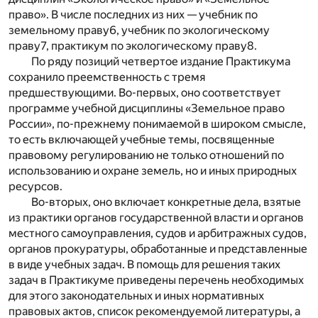
право». В числе последних из них — учебник по
земельному праву
6
, учебник по экологическому
праву
7
, практикум по экологическому праву
8
.
По ряду позиций четвертое издание Практикума
сохранило преемственность с тремя
предшествующими. Во-первых, оно соответствует
программе учебной дисциплины «Земельное право
России», по-прежнему понимаемой в широком смысле,
то есть включающей учебные темы, посвященные
правовому регулированию не только отношений по
использованию и охране земель, но и иных природных
ресурсов.
Во-вторых, оно включает конкретные дела, взятые
из практики органов государственной власти и органов
местного самоуправления, судов и арбитражных судов,
органов прокуратуры, обработанные и представленные
в виде учебных задач. В помощь для решения таких
задач в Практикуме приведены перечень необходимых
для этого законодательных и иных нормативных
правовых актов, список рекомендуемой литературы, а