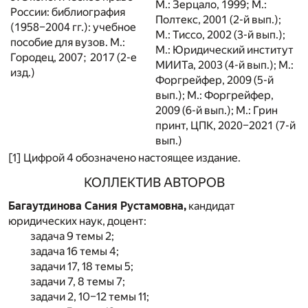
М.: Зерцало, 1999; М.:
России: библиография
Полтекс, 2001 (2-й вып.);
(1958–2004 гг.): учебное
М.: Тиссо, 2002 (3-й вып.);
пособие для вузов. М.:
М.: Юридический институт
Городец, 2007; 2017 (2-е
МИИТа, 2003 (4-й вып.); М.:
изд.)
Форгрейфер, 2009 (5-й
вып.); М.: Форгрейфер,
2009 (6-й вып.); М.: Грин
принт, ЦПК, 2020–2021 (7-й
вып.)
[1] Цифрой 4 обозначено настоящее издание.
КОЛЛЕКТИВ АВТОРОВ
Багаутдинова Сания Рустамовна,
кандидат
юридических наук, доцент:
задача 9 темы 2;
задача 16 темы 4;
задачи 17, 18 темы 5;
задачи 7, 8 темы 7;
задачи 2, 10–12 темы 11;