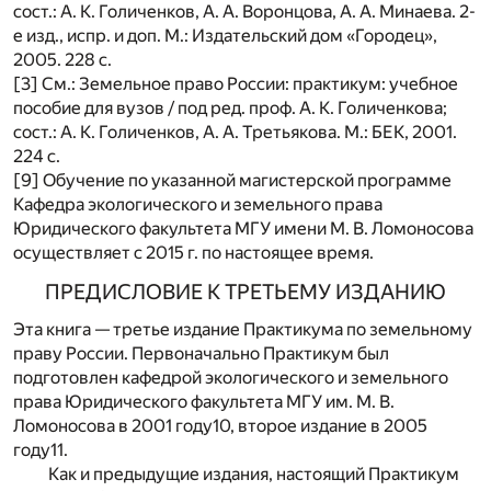
сост.: А. К. Голиченков, А. А. Воронцова, А. А. Минаева. 2-
е изд., испр. и доп. М.: Издательский дом «Городец»,
2005. 228 с.
[3] См.: Земельное право России: практикум: учебное
пособие для вузов / под ред. проф. А. К. Голиченкова;
сост.: А. К. Голиченков, А. А. Третьякова. М.: БЕК, 2001.
224 с.
[9] Обучение по указанной магистерской программе
Кафедра экологического и земельного права
Юридического факультета МГУ имени М. В. Ломоносова
осуществляет с 2015 г. по настоящее время.
ПРЕДИСЛОВИЕ К ТРЕТЬЕМУ ИЗДАНИЮ
Эта книга — третье издание Практикума по земельному
праву России. Первоначально Практикум был
подготовлен кафедрой экологического и земельного
права Юридического факультета МГУ им. М. В.
Ломоносова в 2001 году
10
, второе издание в 2005
году
11
.
Как и предыдущие издания, настоящий Практикум