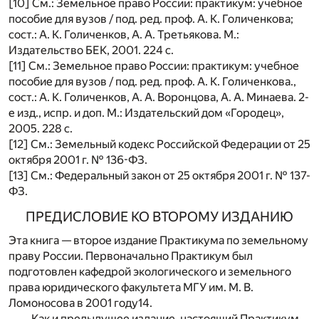
[10] См.: Земельное право России: практикум: учебное
пособие для вузов / под. ред. проф. А. К. Голиченкова;
сост.: А. К. Голиченков, А. А. Третьякова. М.:
Издательство БЕК, 2001. 224 с.
[11] См.: Земельное право России: практикум: учебное
пособие для вузов / под. ред. проф. А. К. Голиченкова.,
сост.: А. К. Голиченков, А. А. Воронцова, А. А. Минаева. 2-
е изд., испр. и доп. М.: Издательский дом «Городец»,
2005. 228 с.
[12] См.: Земельный кодекс Российской Федерации от 25
октября 2001 г. № 136-ФЗ.
[13] См.: Федеральный закон от 25 октября 2001 г. № 137-
ФЗ.
ПРЕДИСЛОВИЕ КО ВТОРОМУ ИЗДАНИЮ
Эта книга — второе издание Практикума по земельному
праву России. Первоначально Практикум был
подготовлен кафедрой экологического и земельного
права юридического факультета МГУ им. М. В.
Ломоносова в 2001 году
14
.
Как и предыдущее издание, настоящий Практикум