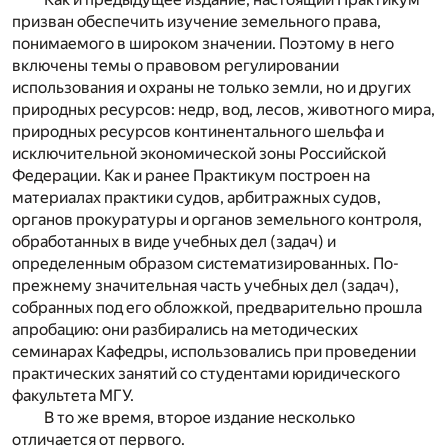
призван обеспечить изучение земельного права,
понимаемого в широком значении. Поэтому в него
включены темы о правовом регулировании
использования и охраны не только земли, но и других
природных ресурсов: недр, вод, лесов, животного мира,
природных ресурсов континентального шельфа и
исключительной экономической зоны Российской
Федерации. Как и ранее Практикум построен на
материалах практики судов, арбитражных судов,
органов прокуратуры и органов земельного контроля,
обработанных в виде учебных дел (задач) и
определенным образом систематизированных. По-
прежнему значительная часть учебных дел (задач),
собранных под его обложкой, предварительно прошла
апробацию: они разбирались на методических
семинарах Кафедры, использовались при проведении
практических занятий со студентами юридического
факультета МГУ.
В то же время, второе издание несколько
отличается от первого.