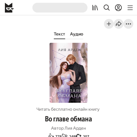
Текст
Аудио
Читать бесплатно онлайн книгу
Во главе обмана
Автор
Лия Арден
👍
🚀
💞
778
249
207