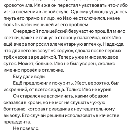
кровоточила. Или же он перестал чувствовать что-либо
из-за онемения в левой скуле. Одному ублюдку удалось
пнуть его прямо в лицо, но Иво не отключился, иначе
боль была бы меньшей из его проблем.
Очередной полицейский безучастно прошёл мимо
клетки, даже не глянул в сторону палагейца, хотя Иво
ещё вчера попросил элементарную аптечку. Надежда,
что для него вызовут «Скорую», сдохла после первых
трёх часов за решёткой. Теперь уже миновало двое
суток. Может, больше. Иво не был уверен, сколько
именно провёл в отключке.
Ему дали воды.
Ещё предложили покурить. Жест, вероятно, был
искренний, от всего сердца. Только Иво не курил.
Он старался не вспоминать, каким образом
оказался в крови, но не мог не слушать чужую
болтовню, которая приводила к неутешительному
выводу. Его случай решили использовать в качестве
прецедента.
Не повезло.