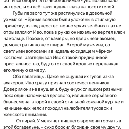
рот и заговорит. Это необъяснимое чувство вызвало
интерес, и он всё-таки поднял глаза на посетителей.
Губы первого тут же растянулись в довольной
ухмылке. Чёрные волосы были уложены в стильную
причёску, взгляд неестественно ярких зелёных глаз не
отрывался от Иво, пока в руках он нахально вертел ключ
на кольце. Похоже, от камеры, но дверь незнакомец
демонстративно не отпирал. Второй мужчина, со
светлыми волосами и в идеально сидящем чёрном
костюме, разглядывал Иво с такой придирчивой
пристальностью, будто тот своей кровью перепачкал
его личную камеру.
Оба палагейцы. Даже не ощущая их гулов из-за
ахакоров, Иво сразу признал соотечественников.
Доверия они не внушали, будучи уж слишком разными:
пока один напоминал делового, излишне серьёзного
бизнесмена, второй в своей стильной кожаной куртке и
начищенных челси походил на любителя тусовок и
женского внимания.
– Отпирай. У меня нет лишнего времени торчать в
этой богадельне, – сухо бросил блондин своему другу.