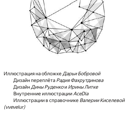
Иллюстрация на обложке
Дарьи Бобровой
Дизайн переплёта
Радия Фахрутдинова
Дизайн
Дины Руденко
и
Ирины Литке
Внутренние иллюстрации
AceDia
Иллюстрации в справочнике
Валерии Киселевой
(vvevelur)