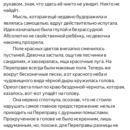
рукавом, зная, что здесь её никто не увидит. Никто не
найдёт.
Мысль, которая ещё недавно будоражила и
являлась самоцелью, вдруг действительно испугала.
Идея изначально была глупой и безрассудной.
Абсолютно не свойственной ребёнку, но девочка
наконец прозрела.
Поле красных цветов внезапно сменилось
пустыней. Девочка застыла, ощутив песчинки в
сандалиях, и заозиралась, ища красочные луга. На
Переправе всегда были маковые поля. Теперь же
вокруг бесконечные пески, а от красного неба и
чудовищного вида чёрной дыры кружилась голова.
Ореол света плыл по краю бездонной черноты, которая,
казалось, вот-вот упадёт на голову.
Она нервно сглотнула, осознав, что не стоило
нарушать самое главное предостережение: нельзя
приходить на Переправу с дурными помыслами.
Прокрученное в голове не было искренним, лишь
надуманным, но, похоже, для Переправы разницы не