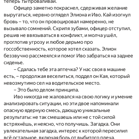
теперь
ты
проваливай.
Офицер заметно покраснел, сдерживая желание
выругаться, нервно оглядел Элиона и Иво. Кай изогнул
бровь – то, что он провоцировал намеренно, не
вызывало сомнений. Скрипя зубами, офицер отступил,
решив не ввязываться в конфликт, и молча ушёл,
проглотив угрозу и любое дерьмо про
госсобственность, которое хотел сказать. Элион
беззвучно рассмеялся и помог Иво забраться на заднее
сиденье.
– Сдалась тебе эта аптечка? У нас своя в машине
есть, – продолжая веселиться, поддел он Кая, который
невозмутимо сел на водительское место.
– Это было делом принципа.
Иво никогда не жаловался на свою логику и умение
анализировать ситуации, но эти двое напоминали
опасную ядерную смесь, дающую уникальные
результаты: не так смешаешь или не с той силой
встряхнёшь, и неясно, что получишь. Загадка. Они
увлекательная загадка, интерес к которой пересилил
всё остальное, включая боль от выбитого плеча.