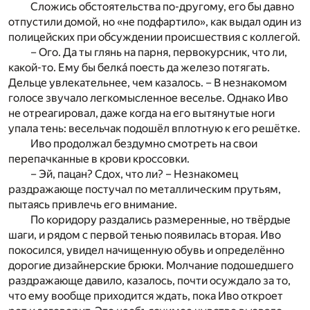
Сложись обстоятельства по-другому, его бы давно
отпустили домой, но «не подфартило», как выдал один из
полицейских при обсуждении происшествия с коллегой.
– Ого. Да ты глянь на парня, первокурсник, что ли,
какой-то. Ему бы белка́ поесть да железо потягать.
Дельце увлекательнее, чем казалось. – В незнакомом
голосе звучало легкомысленное веселье. Однако Иво
не отреагировал, даже когда на его вытянутые ноги
упала тень: весельчак подошёл вплотную к его решётке.
Иво продолжал бездумно смотреть на свои
перепачканные в крови кроссовки.
– Эй, пацан? Сдох, что ли? – Незнакомец
раздражающе постучал по металлическим прутьям,
пытаясь привлечь его внимание.
По коридору раздались размеренные, но твёрдые
шаги, и рядом с первой тенью появилась вторая. Иво
покосился, увидел начищенную обувь и определённо
дорогие дизайнерские брюки. Молчание подошедшего
раздражающе давило, казалось, почти осуждало за то,
что ему вообще приходится ждать, пока Иво откроет