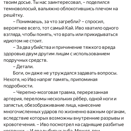
твоим досье. Ты нас заинтересовал, – поделился
темноволосый, вальяжно облокотившись плечом на
решётку.
– Понимаешь, за что загребли? – спросил,
вероятнее всего, тот самый Кай. Иво хватило одного
взгляда, чтобы понять, что врать или прикидываться
идиотом не стоит.
– За два убийства и причинение тяжкого вреда
здоровью двум другим лицам с использованием
подручных средств.
– Детали.
Боги, он даже не утруждался задавать вопросы.
Нехотя, но Иво напряг память, припоминая
подробности.
– Черепно-мозговая травма, перерезанная
артерия, переломы нескольких рёбер, одной ноги и
запястья, обезображивание лица, нанесение
многочисленных ударов по жизненно важным органам,
вследствие которых возможны внутренние разрывы и
кровотечения. – Иво посмотрел на саднящие разбитые
костяшки. – И два выбитых зуба. Может, три.