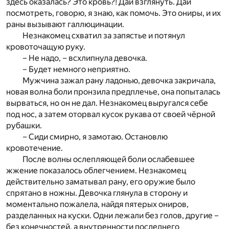
здесь оказалась? Это кровь?! Дай взглянуть. Дай
посмотреть, говорю, я знаю, как помочь. Это ониры, и их
раны вызывают галлюцинации.
Незнакомец схватил за запястье и потянул
кровоточащую руку.
– Не надо, – всхлипнула девочка.
– Будет немного неприятно.
Мужчина зажал рану ладонью, девочка закричала,
новая волна боли пронзила предплечье, она попыталась
вырваться, но он не дал. Незнакомец выругался себе
под нос, а затем оторвал кусок рукава от своей чёрной
рубашки.
– Сиди смирно, я замотаю. Остановлю
кровотечение.
После волны ослепляющей боли ослабевшее
жжение показалось облегчением. Незнакомец
действительно заматывал рану, его оружие было
спрятано в ножны. Девочка глянула в сторону и
моментально пожалела, найдя пятерых ониров,
разделанных на куски. Одни лежали без голов, другие –
без конечностей, а внутренности последнего