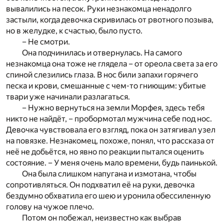
вывалились на песок. Руки незнакомца ненадолго
застыли, когда девочка скривилась от рвотного позыва,
но в желудке, к счастью, было пусто.
– Не смотри.
Она подчинилась и отвернулась. На самого
незнакомца она тоже не глядела – от ореола света за его
спиной слезились глаза. В нос били запахи горячего
песка и крови, смешанные с чем-то гниющим: убитые
твари уже начинали разлагаться.
– Нужно вернуться на земли Морфея, здесь тебя
никто не найдёт, – пробормотал мужчина себе под нос.
Девочка чувствовала его взгляд, пока он затягивал узел
на повязке. Незнакомец, похоже, понял, что рассказа от
неё не добьётся, но явно по реакции пытался оценить
состояние. – У меня очень мало времени, будь паинькой.
Она была слишком напугана и измотана, чтобы
сопротивляться. Он подхватил её на руки, девочка
бездумно обхватила его шею и уронила обессиленную
голову на чужое плечо.
Потом он побежал, неизвестно как выбрав