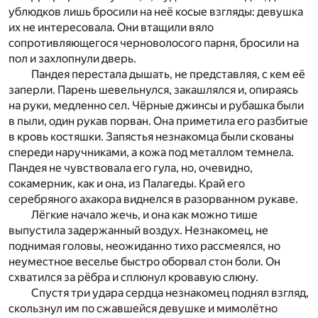
ублюдков лишь бросили на неё косые взгляды: девушка
их не интересовала. Они втащили вяло
сопротивляющегося черноволосого парня, бросили на
пол и захлопнули дверь.
Пандея перестала дышать, не представляя, с кем её
заперли. Парень шевельнулся, закашлялся и, опираясь
на руки, медленно сел. Чёрные джинсы и рубашка были
в пыли, один рукав порван. Она приметила его разбитые
в кровь костяшки. Запястья незнакомца были скованы
спереди наручниками, а кожа под металлом темнела.
Пандея не чувствовала его гула, но, очевидно,
сокамерник, как и она, из Палагеды. Край его
серебряного ахакора виднелся в разорванном рукаве.
Лёгкие начало жечь, и она как можно тише
выпустила задержанный воздух. Незнакомец, не
поднимая головы, неожиданно тихо рассмеялся, но
неуместное веселье быстро оборвал стон боли. Он
схватился за рёбра и сплюнул кровавую слюну.
Спустя три удара сердца незнакомец поднял взгляд,
скользнул им по сжавшейся девушке и мимолётно