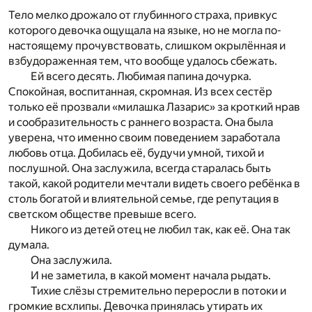
Тело мелко дрожало от глубинного страха, привкус
которого девочка ощущала на языке, но не могла по-
настоящему прочувствовать, слишком окрылённая и
взбудораженная тем, что вообще удалось сбежать.
Ей всего десять. Любимая папина дочурка.
Спокойная, воспитанная, скромная. Из всех сестёр
только её прозвали «милашка Лазарис» за кроткий нрав
и сообразительность с раннего возраста. Она была
уверена, что именно своим поведением заработала
любовь отца. Добилась её, будучи умной, тихой и
послушной. Она заслужила, всегда старалась быть
такой, какой родители мечтали видеть своего ребёнка в
столь богатой и влиятельной семье, где репутация в
светском обществе превыше всего.
Никого из детей отец не любил так, как её. Она так
думала.
Она заслужила.
И не заметила, в какой момент начала рыдать.
Тихие слёзы стремительно переросли в потоки и
громкие всхлипы. Девочка принялась утирать их