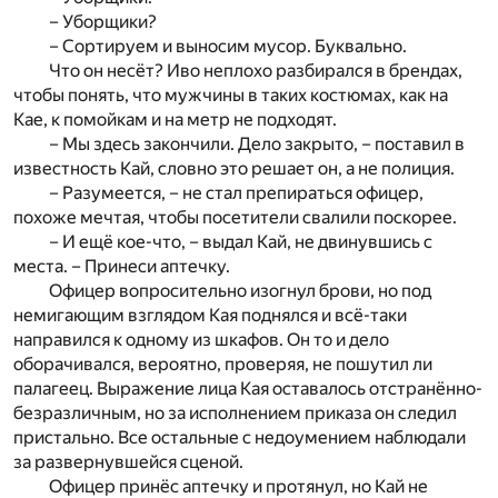
– Уборщики?
– Сортируем и выносим мусор. Буквально.
Что он несёт? Иво неплохо разбирался в брендах,
чтобы понять, что мужчины в таких костюмах, как на
Кае, к помойкам и на метр не подходят.
– Мы здесь закончили. Дело закрыто, – поставил в
известность Кай, словно это решает он, а не полиция.
– Разумеется, – не стал препираться офицер,
похоже мечтая, чтобы посетители свалили поскорее.
– И ещё кое-что, – выдал Кай, не двинувшись с
места. – Принеси аптечку.
Офицер вопросительно изогнул брови, но под
немигающим взглядом Кая поднялся и всё-таки
направился к одному из шкафов. Он то и дело
оборачивался, вероятно, проверяя, не пошутил ли
палагеец. Выражение лица Кая оставалось отстранённо-
безразличным, но за исполнением приказа он следил
пристально. Все остальные с недоумением наблюдали
за развернувшейся сценой.
Офицер принёс аптечку и протянул, но Кай не