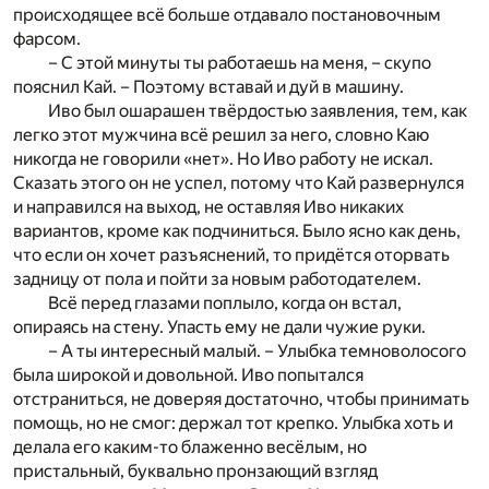
происходящее всё больше отдавало постановочным
фарсом.
– С этой минуты ты работаешь на меня, – скупо
пояснил Кай. – Поэтому вставай и дуй в машину.
Иво был ошарашен твёрдостью заявления, тем, как
легко этот мужчина всё решил за него, словно Каю
никогда не говорили «нет». Но Иво работу не искал.
Сказать этого он не успел, потому что Кай развернулся
и направился на выход, не оставляя Иво никаких
вариантов, кроме как подчиниться. Было ясно как день,
что если он хочет разъяснений, то придётся оторвать
задницу от пола и пойти за новым работодателем.
Всё перед глазами поплыло, когда он встал,
опираясь на стену. Упасть ему не дали чужие руки.
– А ты интересный малый. – Улыбка темноволосого
была широкой и довольной. Иво попытался
отстраниться, не доверяя достаточно, чтобы принимать
помощь, но не смог: держал тот крепко. Улыбка хоть и
делала его каким-то блаженно весёлым, но
пристальный, буквально пронзающий взгляд