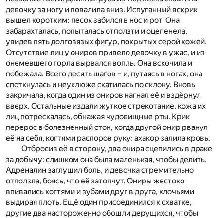
девочку за ногу и повалила вниз. Испуганный вскрик
вышел коротким: песок забился в нос и рот. Она
забарахталась, попыталась отползти и оцепенела,
увидев пять долговязых фигур, покрытых серой кожей.
Отсутствие лиц у ониров привело девочку в ужас, и из
онемевшего горла вырвался вопль. Она вскочила и
побежала. Всего десять шагов – и, путаясь в ногах, она
споткнулась и неуклюже скатилась по склону. Вновь
закричала, когда один из ониров нагнал её и вздёрнул
вверх. Остальные издали жуткое стрекотание, кожа их
лиц потрескалась, обнажая чудовищные рты. Крик
перерос в болезненный стон, когда другой онир рванул
её на себя, когтями распоров руку: ахакор залила кровь.
Отбросив её в сторону, два онира сцепились в драке
за добычу: слишком она была маленькая, чтобы делить.
Адреналин заглушил боль, и девочка стремительно
отползла, боясь, что её затопчут. Ониры жестоко
впивались когтями и зубами друг в друга, клочьями
выдирая плоть. Ещё один присоединился к схватке,
другие два настороженно обошли дерущихся, чтобы