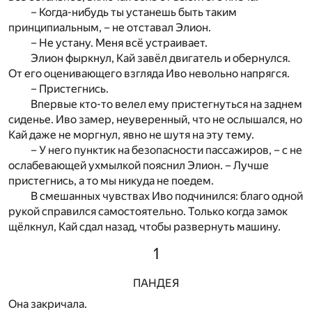
– Когда-нибудь ты устанешь быть таким
принципиальным, – не отставал Элион.
– Не устану. Меня всё устраивает.
Элион фыркнул, Кай завёл двигатель и обернулся.
От его оценивающего взгляда Иво невольно напрягся.
– Пристегнись.
Впервые кто-то велел ему пристегнуться на заднем
сиденье. Иво замер, неуверенный, что не ослышался, но
Кай даже не моргнул, явно не шутя на эту тему.
– У него пунктик на безопасности пассажиров, – с не
ослабевающей ухмылкой пояснил Элион. – Лучше
пристегнись, а то мы никуда не поедем.
В смешанных чувствах Иво подчинился: благо одной
рукой справился самостоятельно. Только когда замок
щёлкнул, Кай сдал назад, чтобы развернуть машину.
1
ПАНДЕЯ
Она закричала.