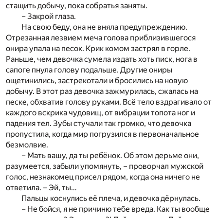
стащить добычу, пока собратья заняты.
– Закрой глаза.
На свою беду, она не вняла предупреждению.
Отрезанная лезвием меча голова приблизившегося
онира упала на песок. Крик комом застрял в горле.
Раньше, чем девочка сумела издать хоть писк, нога в
сапоге пнула голову подальше. Другие ониры
ощетинились, застрекотали и бросились на новую
добычу. В этот раз девочка зажмурилась, сжалась на
песке, обхватив голову руками. Всё тело вздрагивало от
каждого вскрика чудовищ, от вибрации топота ног и
падения тел. Зубы стучали так громко, что девочка
пропустила, когда мир погрузился в первоначальное
безмолвие.
– Мать вашу, да ты ребёнок. Об этом дерьме они,
разумеется, забыли упомянуть, – проворчал мужской
голос, незнакомец присел рядом, когда она ничего не
ответила. – Эй, ты…
Пальцы коснулись её плеча, и девочка дёрнулась.
– Не бойся, я не причиню тебе вреда. Как ты вообще