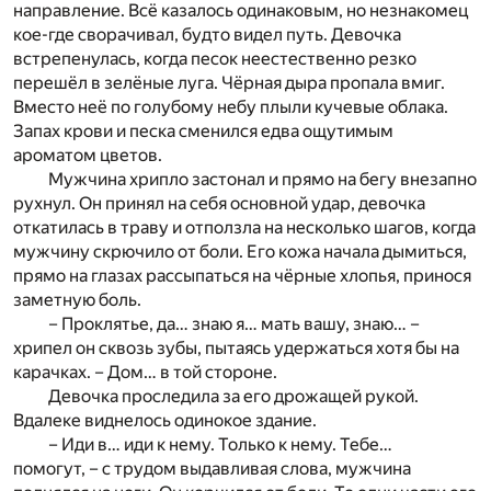
направление. Всё казалось одинаковым, но незнакомец
кое-где сворачивал, будто видел путь. Девочка
встрепенулась, когда песок неестественно резко
перешёл в зелёные луга. Чёрная дыра пропала вмиг.
Вместо неё по голубому небу плыли кучевые облака.
Запах крови и песка сменился едва ощутимым
ароматом цветов.
Мужчина хрипло застонал и прямо на бегу внезапно
рухнул. Он принял на себя основной удар, девочка
откатилась в траву и отползла на несколько шагов, когда
мужчину скрючило от боли. Его кожа начала дымиться,
прямо на глазах рассыпаться на чёрные хлопья, принося
заметную боль.
– Проклятье, да… знаю я… мать вашу, знаю… –
хрипел он сквозь зубы, пытаясь удержаться хотя бы на
карачках. – Дом… в той стороне.
Девочка проследила за его дрожащей рукой.
Вдалеке виднелось одинокое здание.
– Иди в… иди к нему. Только к нему. Тебе…
помогут, – с трудом выдавливая слова, мужчина