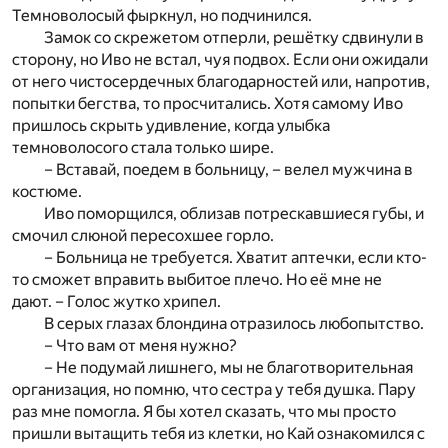
Темноволосый фыркнул, но подчинился.
Замок со скрежетом отперли, решётку сдвинули в
сторону, но Иво не встал, чуя подвох. Если они ожидали
от него чистосердечных благодарностей или, напротив,
попытки бегства, то просчитались. Хотя самому Иво
пришлось скрыть удивление, когда улыбка
темноволосого стала только шире.
– Вставай, поедем в больницу, – велел мужчина в
костюме.
Иво поморщился, облизав потрескавшиеся губы, и
смочил слюной пересохшее горло.
– Больница не требуется. Хватит аптечки, если кто-
то сможет вправить выбитое плечо. Но её мне не
дают. – Голос жутко хрипел.
В серых глазах блондина отразилось любопытство.
– Что вам от меня нужно?
– Не подумай лишнего, мы не благотворительная
организация, но помню, что сестра у тебя душка. Пару
раз мне помогла. Я бы хотел сказать, что мы просто
пришли вытащить тебя из клетки, но Кай ознакомился с