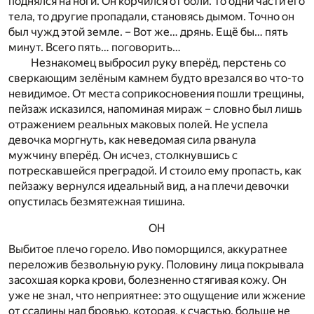
поднялся на ноги. Он корчился от боли. То одни части его
тела, то другие пропадали, становясь дымом. Точно он
был чужд этой земле. – Вот же… дрянь. Ещё бы… пять
минут. Всего пять… поговорить…
Незнакомец выбросил руку вперёд, перстень со
сверкающим зелёным камнем будто врезался во что-то
невидимое. От места соприкосновения пошли трещины,
пейзаж исказился, напоминая мираж – словно был лишь
отражением реальных маковых полей. Не успела
девочка моргнуть, как неведомая сила рванула
мужчину вперёд. Он исчез, столкнувшись с
потрескавшейся преградой. И стоило ему пропасть, как
пейзажу вернулся идеальный вид, а на плечи девочки
опустилась безмятежная тишина.
ОН
Выбитое плечо горело. Иво поморщился, аккуратнее
переложив безвольную руку. Половину лица покрывала
засохшая корка крови, болезненно стягивая кожу. Он
уже не знал, что неприятнее: это ощущение или жжение
от ссадины над бровью, которая, к счастью, больше не