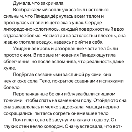
Думала, что закричала.
Воображаемый вопль ужаса был настолько
сильным, что Пандея дёрнулась всем телом и
проснулась от звенящего эха в ушах. Сердце
лихорадочно колотилось, каждый поверхностный вдох
отдавался болью. Несмотря на затхлость и плесень, она
жадно глотала воздух, надеясь прийти в себя.
Увиденная кровь и разорванные части тел были
просто сном. В первые мгновения Пандея ощутила
облегчение, но после вспомнила, что реальность даже
хуже.
Подёргав связанными за спиной руками, она
неуклюже села. Тело, покрытое ссадинами и синяками,
болело.
Перепачканные брюки и блузка были слишком
тонкими, чтобы спать на каменном полу. Отойдя ото сна,
она закашлялась и мелко задрожала: мышцы нервно
сокращались, пытаясь согреть онемевшее тело.
Почти лето, но её засунули в какую-то дыру. От
глухих стен веяло холодом. Она чувствовала, что вот-