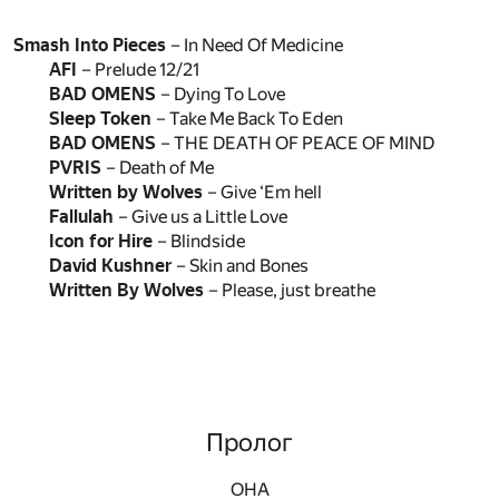
Smash Into Pieces
– In Need Of Medicine
AFI
– Prelude 12/21
BAD OMENS
– Dying To Love
Sleep Token
– Take Me Back To Eden
BAD OMENS
– THE DEATH OF PEACE OF MIND
PVRIS
– Death of Me
Written by Wolves
– Give ‘Em hell
Fallulah
– Give us a Little Love
Icon for Hire
– Blindside
David Kushner
– Skin and Bones
Written By Wolves
– Please, just breathe
Пролог
ОНА