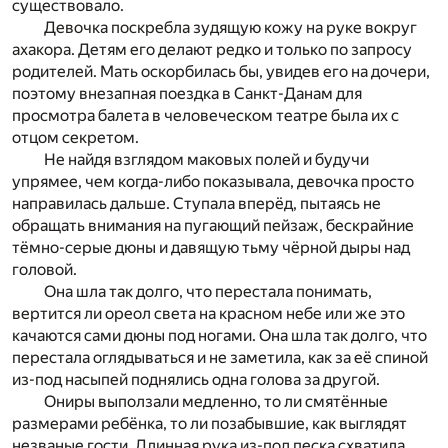
существовало.
Девочка поскребла зудящую кожу на руке вокруг
ахакора. Детям его делают редко и только по запросу
родителей. Мать оскорбилась бы, увидев его на дочери,
поэтому внезапная поездка в Санкт-Данам для
просмотра балета в человеческом театре была их с
отцом секретом.
Не найдя взглядом маковых полей и будучи
упрямее, чем когда-либо показывала, девочка просто
направилась дальше. Ступала вперёд, пытаясь не
обращать внимания на пугающий пейзаж, бескрайние
тёмно-серые дюны и давящую тьму чёрной дыры над
головой.
Она шла так долго, что перестала понимать,
вертится ли ореол света на красном небе или же это
качаются сами дюны под ногами. Она шла так долго, что
перестала оглядываться и не заметила, как за её спиной
из-под насыпей поднялись одна голова за другой.
Ониры выползали медленно, то ли смятённые
размерами ребёнка, то ли позабывшие, как выглядят
незваные гости. Длинная рука из-под песка схватила