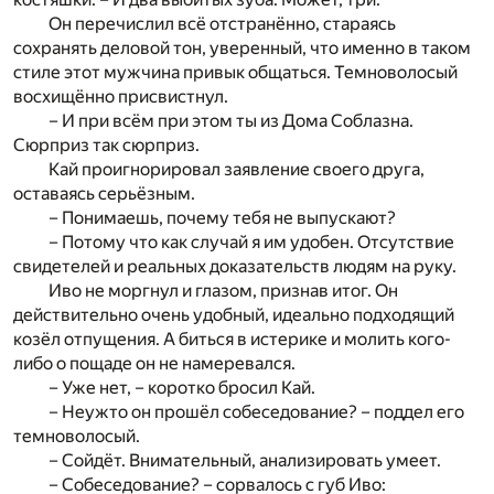
Он перечислил всё отстранённо, стараясь
сохранять деловой тон, уверенный, что именно в таком
стиле этот мужчина привык общаться. Темноволосый
восхищённо присвистнул.
– И при всём при этом ты из Дома Соблазна.
Сюрприз так сюрприз.
Кай проигнорировал заявление своего друга,
оставаясь серьёзным.
– Понимаешь, почему тебя не выпускают?
– Потому что как случай я им удобен. Отсутствие
свидетелей и реальных доказательств людям на руку.
Иво не моргнул и глазом, признав итог. Он
действительно очень удобный, идеально подходящий
козёл отпущения. А биться в истерике и молить кого-
либо о пощаде он не намеревался.
– Уже нет, – коротко бросил Кай.
– Неужто он прошёл собеседование? – поддел его
темноволосый.
– Сойдёт. Внимательный, анализировать умеет.
– Собеседование? – сорвалось с губ Иво: