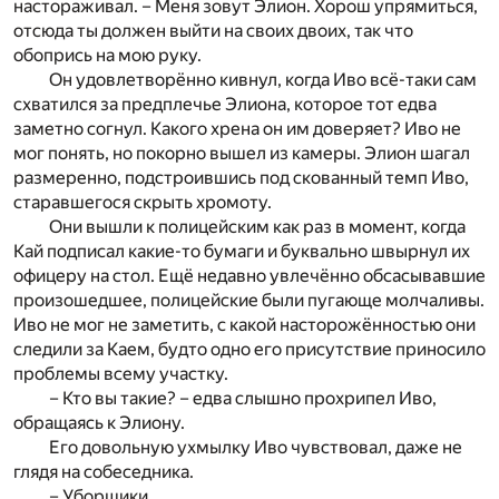
настораживал. – Меня зовут Элион. Хорош упрямиться,
отсюда ты должен выйти на своих двоих, так что
обопрись на мою руку.
Он удовлетворённо кивнул, когда Иво всё-таки сам
схватился за предплечье Элиона, которое тот едва
заметно согнул. Какого хрена он им доверяет? Иво не
мог понять, но покорно вышел из камеры. Элион шагал
размеренно, подстроившись под скованный темп Иво,
старавшегося скрыть хромоту.
Они вышли к полицейским как раз в момент, когда
Кай подписал какие-то бумаги и буквально швырнул их
офицеру на стол. Ещё недавно увлечённо обсасывавшие
произошедшее, полицейские были пугающе молчаливы.
Иво не мог не заметить, с какой насторожённостью они
следили за Каем, будто одно его присутствие приносило
проблемы всему участку.
– Кто вы такие? – едва слышно прохрипел Иво,
обращаясь к Элиону.
Его довольную ухмылку Иво чувствовал, даже не
глядя на собеседника.
– Уборщики.