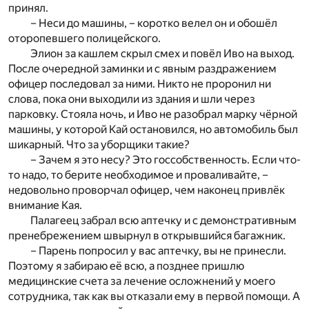
принял.
– Неси до машины, – коротко велел он и обошёл
оторопевшего полицейского.
Элион за кашлем скрыл смех и повёл Иво на выход.
После очередной заминки и с явным раздражением
офицер последовал за ними. Никто не проронил ни
слова, пока они выходили из здания и шли через
парковку. Стояла ночь, и Иво не разобрал марку чёрной
машины, у которой Кай остановился, но автомобиль был
шикарный. Что за уборщики такие?
– Зачем я это несу? Это госсобственность. Если что-
то надо, то берите необходимое и проваливайте, –
недовольно проворчал офицер, чем наконец привлёк
внимание Кая.
Палагеец забрал всю аптечку и с демонстративным
пренебрежением швырнул в открывшийся багажник.
– Парень попросил у вас аптечку, вы не принесли.
Поэтому я забираю её всю, а позднее пришлю
медицинские счета за лечение осложнений у моего
сотрудника, так как вы отказали ему в первой помощи. А