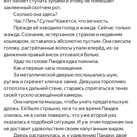
вот начнёт стучать зубами и этому не помешает
заклеенный скотчем рот.
Сколько она здесь?
Час? Пять? Сутки?
Кажется, что вечность.
Прежде её изводили голод и жажда. Сейчас только
жажда. Сознание, истерзанное страхом и недавним
кошмаром, оставалось абсолютно пустым. Она свесила
голову, растрёпанные волосы упали вперёд, из-за
движения правый висок отозвался болью.
Удар по голове Пандея едва помнила.
Как и первые часы похищения.
За металлической дверью послышались шум,
ругань и скрежет ключа в замке. Девушка торопливо
отползла к дальней стене, стараясь спрятаться в тенях
своей тускло освещённой камеры.
Она напрягла мышцы, чтобы унять предательскую
дрожь. Ей было страшно, но в то же время Пандея
злилась, не в силах поверить, что уже второй раз
оказалась в подобной ситуации. И уж этим подонкам она
не доставит удовольствия своим напуганным видом.
Дверь распахнулась, и, к удивлению Пандеи, двое