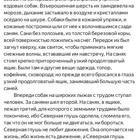
ездовых собак. Взъерошенная шерсть их заиндевела на
морозе, дыхание застывало в воздухе и кристаллами
оседало на шкуре. Собаки были в кожаной упряжи, и
кожаные постромки шли от нее к волочившимся сзади
саням. Сани без полозьев, из толстой березовой коры,
всей поверхностью ложились на снег. Передок их был
загнут кверху, как свиток, чтобы приминать мягкие
снежные волны, встававшие им навстречу. На санях
стоял крепко притороченный узкий продолговатый
ящик. Были там и другие вещи: одежда, топор,
кофейник, сковорода; но прежде всего бросался в глаза
узкий продолговатый ящик, занимавший большую часть
саней.
Впереди собак на широких лыжах с трудом ступал
человек. За санями шел второй. На санях, в ящике,
лежал третий, для которого с земными трудами было
покончено, ибо Северная глушь одолела, сломила его,
так что он не мог больше ни двигаться, ни бороться.
Северная глушь не любит движения. Она ополчается на
жизнь, ибо жизнь есть движение, а Северная глушь