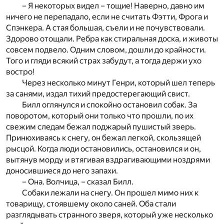
– Я некоторых видел – тощие! Наверно, давно им
ничего не перепадало, если не считать Фэтти, Фрога и
Спэнкера. А стая большая, съели и не почувствовали.
Здорово отощали. Ребра как стиральная доска, и животы
совсем подвело. Одним словом, дошли до крайности.
Того и гляди всякий страх забудут, а тогда держи ухо
востро!
Через несколько минут Генри, который шел теперь
за санями, издал тихий предостерегающий свист.
Билл оглянулся и спокойно остановил собак. За
поворотом, который они только что прошли, по их
свежим следам бежал поджарый пушистый зверь.
Принюхиваясь к снегу, он бежал легкой, скользящей
рысцой. Когда люди остановились, остановился и он,
вытянув морду и втягивая вздрагивающими ноздрями
доносившиеся до него запахи.
– Она. Волчица, – сказал Билл.
Собаки лежали на снегу. Он прошел мимо них к
товарищу, стоявшему около саней. Оба стали
разглядывать странного зверя, который уже несколько