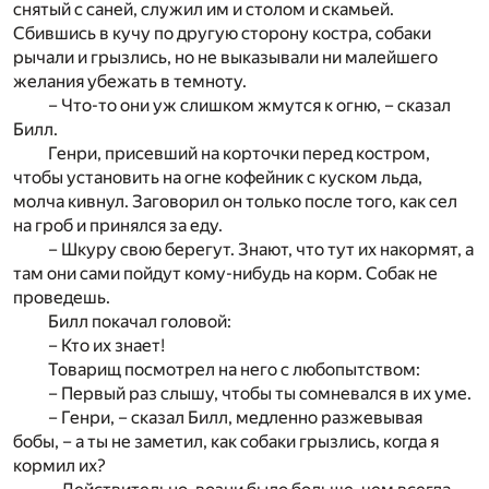
снятый с саней, служил им и столом и скамьей.
Сбившись в кучу по другую сторону костра, собаки
рычали и грызлись, но не выказывали ни малейшего
желания убежать в темноту.
– Что-то они уж слишком жмутся к огню, – сказал
Билл.
Генри, присевший на корточки перед костром,
чтобы установить на огне кофейник с куском льда,
молча кивнул. Заговорил он только после того, как сел
на гроб и принялся за еду.
– Шкуру свою берегут. Знают, что тут их накормят, а
там они сами пойдут кому-нибудь на корм. Собак не
проведешь.
Билл покачал головой:
– Кто их знает!
Товарищ посмотрел на него с любопытством:
– Первый раз слышу, чтобы ты сомневался в их уме.
– Генри, – сказал Билл, медленно разжевывая
бобы, – а ты не заметил, как собаки грызлись, когда я
кормил их?