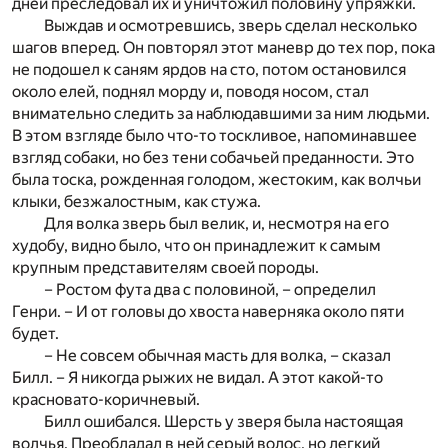
дней преследовал их и уничтожил половину упряжки.
Выждав и осмотревшись, зверь сделал несколько
шагов вперед. Он повторял этот маневр до тех пор, пока
не подошел к саням ярдов на сто, потом остановился
около елей, поднял морду и, поводя носом, стал
внимательно следить за наблюдавшими за ним людьми.
В этом взгляде было что-то тоскливое, напоминавшее
взгляд собаки, но без тени собачьей преданности. Это
была тоска, рожденная голодом, жестоким, как волчьи
клыки, безжалостным, как стужа.
Для волка зверь был велик, и, несмотря на его
худобу, видно было, что он принадлежит к самым
крупным представителям своей породы.
– Ростом фута два с половиной, – определил
Генри. – И от головы до хвоста наверняка около пяти
будет.
– Не совсем обычная масть для волка, – сказал
Билл. – Я никогда рыжих не видал. А этот какой-то
красновато-коричневый.
Билл ошибался. Шерсть у зверя была настоящая
волчья. Преобладал в ней серый волос, но легкий