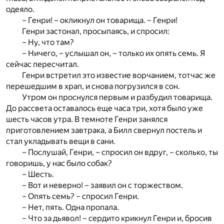
одеяло.
– Генри! – окликнул он товарища. – Генри!
Генри застонал, просыпаясь, и спросил:
– Ну, что там?
– Ничего, – услышал он, – только их опять семь. Я
сейчас пересчитал.
Генри встретил это известие ворчанием, тотчас же
перешедшим в храп, и снова погрузился в сон.
Утром он проснулся первым и разбудил товарища.
До рассвета оставалось еще часа три, хотя было уже
шесть часов утра. В темноте Генри занялся
приготовлением завтрака, а Билл свернул постель и
стал укладывать вещи в сани.
– Послушай, Генри, – спросил он вдруг, – сколько, ты
говоришь, у нас было собак?
– Шесть.
– Вот и неверно! – заявил он с торжеством.
– Опять семь? – спросил Генри.
– Нет, пять. Одна пропала.
– Что за дьявол! – сердито крикнул Генри и, бросив