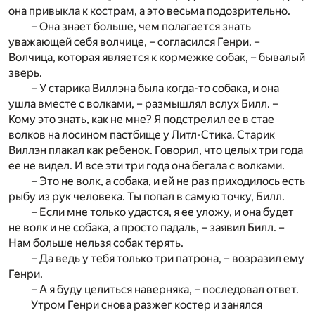
она привыкла к кострам, а это весьма подозрительно.
– Она знает больше, чем полагается знать
уважающей себя волчице, – согласился Генри. –
Волчица, которая является к кормежке собак, – бывалый
зверь.
– У старика Виллэна была когда-то собака, и она
ушла вместе с волками, – размышлял вслух Билл. –
Кому это знать, как не мне? Я подстрелил ее в стае
волков на лосином пастбище у Литл-Стика. Старик
Виллэн плакал как ребенок. Говорил, что целых три года
ее не видел. И все эти три года она бегала с волками.
– Это не волк, а собака, и ей не раз приходилось есть
рыбу из рук человека. Ты попал в самую точку, Билл.
– Если мне только удастся, я ее уложу, и она будет
не волк и не собака, а просто падаль, – заявил Билл. –
Нам больше нельзя собак терять.
– Да ведь у тебя только три патрона, – возразил ему
Генри.
– А я буду целиться наверняка, – последовал ответ.
Утром Генри снова разжег костер и занялся