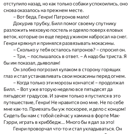
отступило назад, но как только собаки успокоились, оно
снова оказалось на прежнем месте.
– Вот беда, Генри! Патронов мало!
Докурив трубку, Билл помог своему спутнику
разложить меховую постель и одеяло поверх еловых
веток, которые он еще перед ужином набросал на снег.
Генри крякнул и принялся развязывать мокасины.
– Сколько у тебя осталось патронов? – спросил он.
– Три, – послышалось в ответ. – А надо бы триста. Я
бы им показал, дьяволам!
Он злобно погрозил кулаком в сторону горящих
глаз и стал устанавливать свои мокасины перед огнем.
– Когда только эти морозы кончатся! – продолжал
Билл. – Вот уже вторую неделю все пятьдесят да
пятьдесят градусов. И зачем только я пустился в это
путешествие, Генри! Не нравится оно мне. Не по себе
мне как-то. Приехать бы уж поскорее, и дело с концом!
Сидеть бы нам с тобой сейчас у камина в форте Мак-
Гэрри, играть в криббедж… Много бы я дал за это!
Генри проворчал что-то и стал укладываться. Он