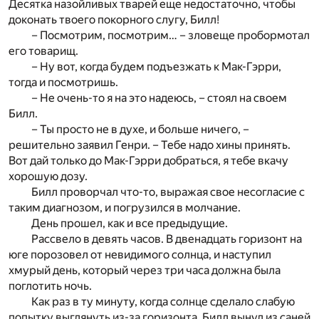
Десятка назойливых тварей еще недостаточно, чтобы
доконать твоего покорного слугу, Билл!
– Посмотрим, посмотрим… – зловеще пробормотал
его товарищ.
– Ну вот, когда будем подъезжать к Мак-Гэрри,
тогда и посмотришь.
– Не очень-то я на это надеюсь, – стоял на своем
Билл.
– Ты просто не в духе, и больше ничего, –
решительно заявил Генри. – Тебе надо хины принять.
Вот дай только до Мак-Гэрри добраться, я тебе вкачу
хорошую дозу.
Билл проворчал что-то, выражая свое несогласие с
таким диагнозом, и погрузился в молчание.
День прошел, как и все предыдущие.
Рассвело в девять часов. В двенадцать горизонт на
юге порозовел от невидимого солнца, и наступил
хмурый день, который через три часа должна была
поглотить ночь.
Как раз в ту минуту, когда солнце сделало слабую
попытку выглянуть из-за горизонта, Билл вынул из саней