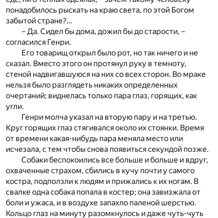
понадобилось рыскать на краю света, по этой Богом
забытой стране?…
– Да. Сидел бы дома, дожил бы до старости, –
согласился Генри.
Его товарищ открыл было рот, но так ничего и не
сказал. Вместо этого он протянул руку в темноту,
стеной надвигавшуюся на них со всех сторон. Во мраке
нельзя было разглядеть никаких определенных
очертаний; виднелась только пара глаз, горящих, как
угли.
Генри молча указал на вторую пару и на третью.
Круг горящих глаз стягивался около их стоянки. Время
от времени какая-нибудь пара меняла место или
исчезала, с тем чтобы снова появиться секундой позже.
Собаки беспокоились все больше и больше и вдруг,
охваченные страхом, сбились в кучу почти у самого
костра, подползли к людям и прижались к их ногам. В
свалке одна собака попала в костер; она завизжала от
боли и ужаса, и в воздухе запахло паленой шерстью.
Кольцо глаз на минуту разомкнулось и даже чуть-чуть