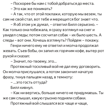
– Поскорее бы нам с тобой добраться до места.
– Это как же понимать?
– А так, что от этой поклажи, которую мы везем, ты
сам не свой стал, вот тебе и мерещится бог знает что.
– Я об этом уж думал, – ответил Билл серьезно. –
Как только она побежала, я сразу взглянул на снег и
увидел следы; потом сосчитал собак – их было шесть. А
следы – вот они. Хочешь взглянуть? Пойдем – покажу.
Генри ничего ему не ответил и молча продолжал
жевать. Съев бобы, он запил их горячим кофе, вытер рот
рукой и сказал:
– Значит, по-твоему, это…
Протяжный тоскливый вой не дал ему договорить.
Он молча прислушался, а потом закончил начатую
фразу, ткнув пальцем назад, в темноту:
– …это гость оттуда?
Билл кивнул.
– Как ни вертись, больше ничего не придумаешь. Ты
же сам слышал, какую грызню подняли собаки.
Протяжный вой слышался все чаще и чаще,