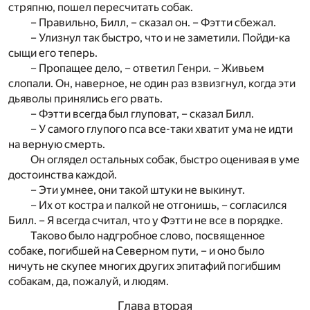
стряпню, пошел пересчитать собак.
– Правильно, Билл, – сказал он. – Фэтти сбежал.
– Улизнул так быстро, что и не заметили. Пойди-ка
сыщи его теперь.
– Пропащее дело, – ответил Генри. – Живьем
слопали. Он, наверное, не один раз взвизгнул, когда эти
дьяволы принялись его рвать.
– Фэтти всегда был глуповат, – сказал Билл.
– У самого глупого пса все-таки хватит ума не идти
на верную смерть.
Он оглядел остальных собак, быстро оценивая в уме
достоинства каждой.
– Эти умнее, они такой штуки не выкинут.
– Их от костра и палкой не отгонишь, – согласился
Билл. – Я всегда считал, что у Фэтти не все в порядке.
Таково было надгробное слово, посвященное
собаке, погибшей на Северном пути, – и оно было
ничуть не скупее многих других эпитафий погибшим
собакам, да, пожалуй, и людям.
Глава вторая