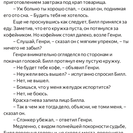
приготовлением завтрака под храп товарища.
– Уж больно ты хорошо спал, – сказал он, поднимая
его ото сна. – Будить тебя не хотелось.
Еще не проснувшись как следует, Билл принялся за
еду. Заметив, что его кружка пуста, он потянулся за
кофейником. Но кофейник стоял далеко, возле Генри.
– Слушай, Генри, – сказал он с мягким упреком, – ты
ничего не забыл?
Генри внимательно огляделся по сторонам и
покачал головой. Билл протянул ему пустую кружку.
– Не будет тебе кофе, – объявил Генри.
– Неужели весь вышел? – испуганно спросил Билл.
– Нет, не вышел.
– Боишься, что у меня желудок испортится?
– Нет, не боюсь.
Краска гнева залила лицо Билла.
– Так в чем же тогда дело, объясни, не томи меня, –
сказал он.
– Спэнкер убежал, – ответил Генри.
Медленно, с видом полнейшей покорности судьбе,
Билл повернул голову и, не сходя с места, пересчитал