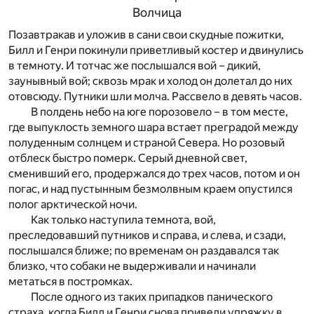
Волчица
Позавтракав и уложив в сани свои скудные пожитки,
Билл и Генри покинули приветливый костер и двинулись
в темноту. И тотчас же послышался вой – дикий,
заунывный вой; сквозь мрак и холод он долетал до них
отовсюду. Путники шли молча. Рассвело в девять часов.
В полдень небо на юге порозовело – в том месте,
где выпуклость земного шара встает преградой между
полуденным солнцем и страной Севера. Но розовый
отблеск быстро померк. Серый дневной свет,
сменивший его, продержался до трех часов, потом и он
погас, и над пустынным безмолвным краем опустился
полог арктической ночи.
Как только наступила темнота, вой,
преследовавший путников и справа, и слева, и сзади,
послышался ближе; по временам он раздавался так
близко, что собаки не выдерживали и начинали
метаться в постромках.
После одного из таких припадков панического
страха, когда Билл и Генри снова привели упряжку в