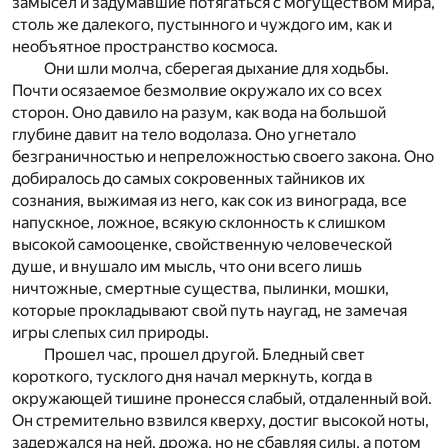
замысел и задумавшие потягаться с могуществом мира,
столь же далекого, пустынного и чуждого им, как и
необъятное пространство космоса.
Они шли молча, сберегая дыхание для ходьбы.
Почти осязаемое безмолвие окружало их со всех
сторон. Оно давило на разум, как вода на большой
глубине давит на тело водолаза. Оно угнетало
безграничностью и непреложностью своего закона. Оно
добиралось до самых сокровенных тайников их
сознания, выжимая из него, как сок из винограда, все
напускное, ложное, всякую склонность к слишком
высокой самооценке, свойственную человеческой
душе, и внушало им мысль, что они всего лишь
ничтожные, смертные существа, пылинки, мошки,
которые прокладывают свой путь наугад, не замечая
игры слепых сил природы.
Прошел час, прошел другой. Бледный свет
короткого, тусклого дня начал меркнуть, когда в
окружающей тишине пронесся слабый, отдаленный вой.
Он стремительно взвился кверху, достиг высокой ноты,
задержался на ней, дрожа, но не сбавляя силы, а потом