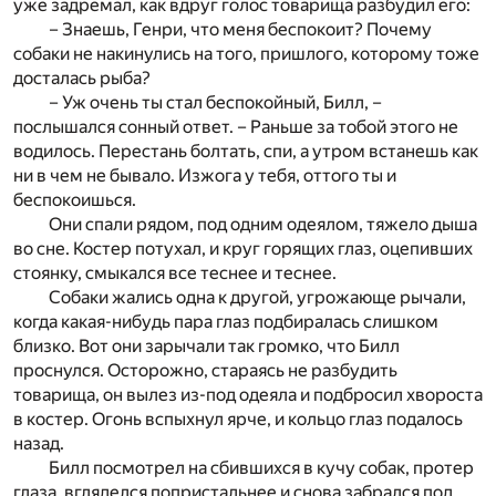
уже задремал, как вдруг голос товарища разбудил его:
– Знаешь, Генри, что меня беспокоит? Почему
собаки не накинулись на того, пришлого, которому тоже
досталась рыба?
– Уж очень ты стал беспокойный, Билл, –
послышался сонный ответ. – Раньше за тобой этого не
водилось. Перестань болтать, спи, а утром встанешь как
ни в чем не бывало. Изжога у тебя, оттого ты и
беспокоишься.
Они спали рядом, под одним одеялом, тяжело дыша
во сне. Костер потухал, и круг горящих глаз, оцепивших
стоянку, смыкался все теснее и теснее.
Собаки жались одна к другой, угрожающе рычали,
когда какая-нибудь пара глаз подбиралась слишком
близко. Вот они зарычали так громко, что Билл
проснулся. Осторожно, стараясь не разбудить
товарища, он вылез из-под одеяла и подбросил хвороста
в костер. Огонь вспыхнул ярче, и кольцо глаз подалось
назад.
Билл посмотрел на сбившихся в кучу собак, протер
глаза, вгляделся попристальнее и снова забрался под