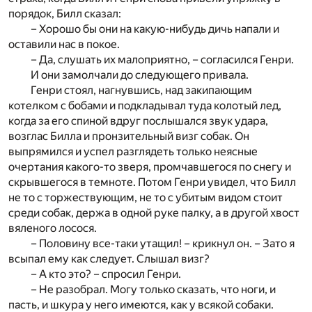
порядок, Билл сказал:
– Хорошо бы они на какую-нибудь дичь напали и
оставили нас в покое.
– Да, слушать их малоприятно, – согласился Генри.
И они замолчали до следующего привала.
Генри стоял, нагнувшись, над закипающим
котелком с бобами и подкладывал туда колотый лед,
когда за его спиной вдруг послышался звук удара,
возглас Билла и пронзительный визг собак. Он
выпрямился и успел разглядеть только неясные
очертания какого-то зверя, промчавшегося по снегу и
скрывшегося в темноте. Потом Генри увидел, что Билл
не то с торжествующим, не то с убитым видом стоит
среди собак, держа в одной руке палку, а в другой хвост
вяленого лосося.
– Половину все-таки утащил! – крикнул он. – Зато я
всыпал ему как следует. Слышал визг?
– А кто это? – спросил Генри.
– Не разобрал. Могу только сказать, что ноги, и
пасть, и шкура у него имеются, как у всякой собаки.