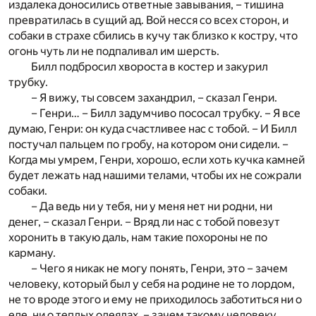
издалека доносились ответные завывания, – тишина
превратилась в сущий ад. Вой несся со всех сторон, и
собаки в страхе сбились в кучу так близко к костру, что
огонь чуть ли не подпаливал им шерсть.
Билл подбросил хвороста в костер и закурил
трубку.
– Я вижу, ты совсем захандрил, – сказал Генри.
– Генри… – Билл задумчиво пососал трубку. – Я все
думаю, Генри: он куда счастливее нас с тобой. – И Билл
постучал пальцем по гробу, на котором они сидели. –
Когда мы умрем, Генри, хорошо, если хоть кучка камней
будет лежать над нашими телами, чтобы их не сожрали
собаки.
– Да ведь ни у тебя, ни у меня нет ни родни, ни
денег, – сказал Генри. – Вряд ли нас с тобой повезут
хоронить в такую даль, нам такие похороны не по
карману.
– Чего я никак не могу понять, Генри, это – зачем
человеку, который был у себя на родине не то лордом,
не то вроде этого и ему не приходилось заботиться ни о
еде, ни о теплых одеялах, – зачем такому человеку