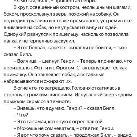
– Смотри, Билл, – прошептал Генри.
В круг, освещенный костром, неслышными шагами,
боком, проскользнул зверь, похожий на собаку. Он
подходил трусливо и в то же время нагло, устремив все
внимание на собак, но не упуская из виду и людей.
Одноухий рванулся к пришельцу, насколько позволяла
палка, и нетерпеливо заскулил.
– Этот болван, кажется, ни капли не боится, – тихо
сказал Билл.
– Волчица, – шепнул Генри. – Теперь я понимаю, что
произошло с Фэтти и с Фрогом. Стая выпускает ее как
приманку. Она завлекает собак, а остальные
набрасываются и сжирают их.
В огне что-то затрещало. Головня откатилась в
сторону с громким шипением. Испуганный зверь одним
прыжком скрылся в темноте.
– Знаешь, что я думаю, Генри? – сказал Билл.
– Что?
– Это та самая, которую я огрел палкой.
– Можешь не сомневаться, – ответил Генри.
– Я вот что хочу сказать, – продолжал Билл, – видно,