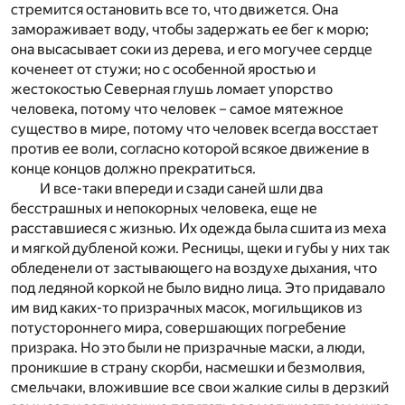
стремится остановить все то, что движется. Она
замораживает воду, чтобы задержать ее бег к морю;
она высасывает соки из дерева, и его могучее сердце
коченеет от стужи; но с особенной яростью и
жестокостью Северная глушь ломает упорство
человека, потому что человек – самое мятежное
существо в мире, потому что человек всегда восстает
против ее воли, согласно которой всякое движение в
конце концов должно прекратиться.
И все-таки впереди и сзади саней шли два
бесстрашных и непокорных человека, еще не
расставшиеся с жизнью. Их одежда была сшита из меха
и мягкой дубленой кожи. Ресницы, щеки и губы у них так
обледенели от застывающего на воздухе дыхания, что
под ледяной коркой не было видно лица. Это придавало
им вид каких-то призрачных масок, могильщиков из
потустороннего мира, совершающих погребение
призрака. Но это были не призрачные маски, а люди,
проникшие в страну скорби, насмешки и безмолвия,
смельчаки, вложившие все свои жалкие силы в дерзкий