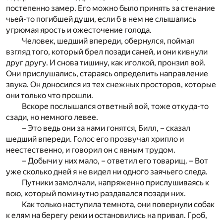
постепенно замер. Его можно было принять за стенание
чьей-то погибшей души, если б в нем не слышались
угрюмая ярость и ожесточение голода.
Человек, шедший впереди, обернулся, поймал
взгляд того, который брел позади саней, и они кивнули
друг другу. И снова тишину, как иголкой, пронзил вой.
Они прислушались, стараясь определить направление
звука. Он доносился из тех снежных просторов, которые
они только что прошли.
Вскоре послышался ответный вой, тоже откуда-то
сзади, но немного левее.
– Это ведь они за нами гонятся, Билл, – сказал
шедший впереди. Голос его прозвучал хрипло и
неестественно, и говорил он с явным трудом.
– Добычи у них мало, – ответил его товарищ. – Вот
уже сколько дней я не видел ни одного заячьего следа.
Путники замолчали, напряженно прислушиваясь к
вою, который поминутно раздавался позади них.
Как только наступила темнота, они повернули собак
к елям на берегу реки и остановились на привал. Гроб,