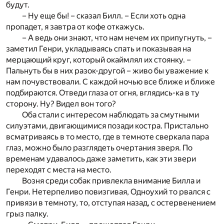
будут.
– Ну еще бы! – сказал Билл. – Если хоть одна
пропадет, я завтра от кофе откажусь.
– А ведь они знают, что нам нечем их припугнуть, –
заметил Генри, укладываясь спать и показывая на
мерцающий круг, который окаймлял их стоянку. –
Пальнуть бы в них разок-другой – живо бы уважение к
нам почувствовали. С каждой ночью все ближе и ближе
подбираются. Отведи глаза от огня, вглядись-ка в ту
сторону. Ну? Видел вон того?
Оба стали с интересом наблюдать за смутными
силуэтами, двигающимися позади костра. Пристально
всматриваясь в то место, где в темноте сверкала пара
глаз, можно было разглядеть очертания зверя. По
временам удавалось даже заметить, как эти звери
переходят с места на место.
Возня среди собак привлекла внимание Билла и
Генри. Нетерпеливо повизгивая, Одноухий то рвался с
привязи в темноту, то, отступая назад, с остервенением
грыз палку.