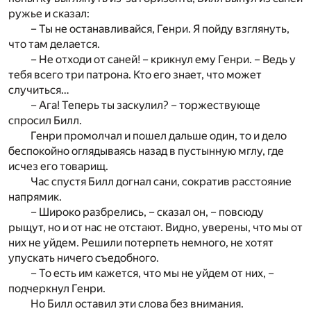
ружье и сказал:
– Ты не останавливайся, Генри. Я пойду взглянуть,
что там делается.
– Не отходи от саней! – крикнул ему Генри. – Ведь у
тебя всего три патрона. Кто его знает, что может
случиться…
– Ага! Теперь ты заскулил? – торжествующе
спросил Билл.
Генри промолчал и пошел дальше один, то и дело
беспокойно оглядываясь назад в пустынную мглу, где
исчез его товарищ.
Час спустя Билл догнал сани, сократив расстояние
напрямик.
– Широко разбрелись, – сказал он, – повсюду
рыщут, но и от нас не отстают. Видно, уверены, что мы от
них не уйдем. Решили потерпеть немного, не хотят
упускать ничего съедобного.
– То есть им кажется, что мы не уйдем от них, –
подчеркнул Генри.
Но Билл оставил эти слова без внимания.