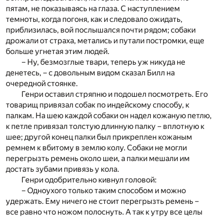
пятам, не показываясь на глаза. С наступлением
темноты, когда погоня, как и следовало ожидать,
приблизилась, вой послышался почти рядом; собаки
дрожали от страха, метались и путали постромки, еще
больше угнетая этим людей.
– Ну, безмозглые твари, теперь уж никуда не
денетесь, – с довольным видом сказал Билл на
очередной стоянке.
Генри оставил стряпню и подошел посмотреть. Его
товарищ привязал собак по индейскому способу, к
палкам. На шею каждой собаки он надел кожаную петлю,
к петле привязал толстую длинную палку – вплотную к
шее; другой конец палки был прикреплен кожаным
ремнем к вбитому в землю колу. Собаки не могли
перегрызть ремень около шеи, а палки мешали им
достать зубами привязь у кола.
Генри одобрительно кивнул головой:
– Одноухого только таким способом и можно
удержать. Ему ничего не стоит перегрызть ремень –
все равно что ножом полоснуть. А так к утру все целы