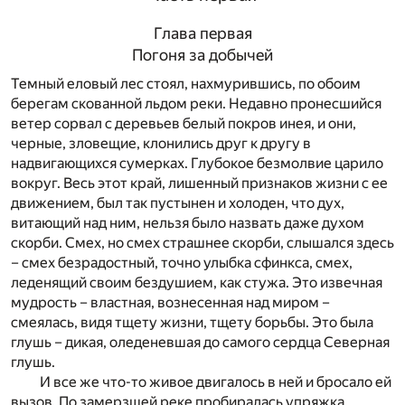
Глава первая
Погоня за добычей
Темный еловый лес стоял, нахмурившись, по обоим
берегам скованной льдом реки. Недавно пронесшийся
ветер сорвал с деревьев белый покров инея, и они,
черные, зловещие, клонились друг к другу в
надвигающихся сумерках. Глубокое безмолвие царило
вокруг. Весь этот край, лишенный признаков жизни с ее
движением, был так пустынен и холоден, что дух,
витающий над ним, нельзя было назвать даже духом
скорби. Смех, но смех страшнее скорби, слышался здесь
– смех безрадостный, точно улыбка сфинкса, смех,
леденящий своим бездушием, как стужа. Это извечная
мудрость – властная, вознесенная над миром –
смеялась, видя тщету жизни, тщету борьбы. Это была
глушь – дикая, оледеневшая до самого сердца Северная
глушь.
И все же что-то живое двигалось в ней и бросало ей
вызов. По замерзшей реке пробиралась упряжка