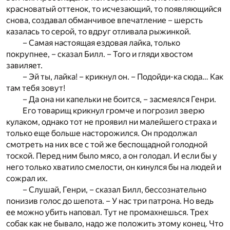
красноватый оттенок, то исчезающий, то появляющийся
снова, создавал обманчивое впечатление – шерсть
казалась то серой, то вдруг отливала рыжинкой.
– Самая настоящая ездовая лайка, только
покрупнее, – сказал Билл. – Того и гляди хвостом
завиляет.
– Эй ты, лайка! – крикнул он. – Подойди-ка сюда… Как
там тебя зовут!
– Да она ни капельки не боится, – засмеялся Генри.
Его товарищ крикнул громче и погрозил зверю
кулаком, однако тот не проявил ни малейшего страха и
только еще больше насторожился. Он продолжал
смотреть на них все с той же беспощадной голодной
тоской. Перед ним было мясо, а он голодал. И если бы у
него только хватило смелости, он кинулся бы на людей и
сожрал их.
– Слушай, Генри, – сказал Билл, бессознательно
понизив голос до шепота. – У нас три патрона. Но ведь
ее можно убить наповал. Тут не промахнешься. Трех
собак как не бывало, надо же положить этому конец. Что