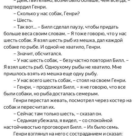
– Действительно, возни было больше, чем всегда, –
подтвердил Генри.
– Сколько у нас собак, Генри?
– Шесть.
– Так вот… – Билл сделал паузу, чтобы придать
больше веса своим словам. – Я тоже говорю, что у нас
шесть собак. Я взял шесть рыб из мешка, дал каждой
собаке по рыбе. И одной не хватило, Генри.
– Значит, обсчитался.
– У нас шесть собак, – безучастно повторил Билл. –
Я взял шесть рыб. Одноухому рыбы не хватило. Мне
пришлось взять из мешка еще одну рыбу.
– У нас всего шесть собак, – стоял на своем Генри.
– Генри, – продолжал Билл, – я не говорю, что все
были собаки, но рыба досталась семерым.
Генри перестал жевать, посмотрел через костер на
собак и пересчитал их.
– Сейчас там только шесть, – сказал он.
– Седьмая убежала, я видел, – со спокойной
настойчивостью проговорил Билл. – Их было семь.
Генри взглянул на него с состраданием и сказал: