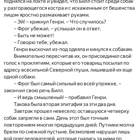
поднялся на локте и увидел, что Билл стоит среди собак
у разгорающегося костра и с искаженным от бешенства
лицом яростно размахивает руками.
– Эй! – крикнул Генри. – Что случилось?
– Фрог убежал, – услышал он в ответ.
– Быть не может!
– Говорю тебе, убежал.
Генри выскочил из-под одеяла и кинулся к собакам.
Внимательно пересчитав их, он присоединил свой
голос к проклятиям, которые его товарищ посылал по
адресу всесильной Северной глуши, лишившей их еще
одной собаки.
– Фрог был самый сильный во всей упряжке, –
закончил свою речь Билл.
– И ведь смышленый! – прибавил Генри.
Такова была вторая эпитафия за эти два дня.
Завтрак прошел невесело; оставшуюся четверку
собак запрягли в сани. День этот был точным
повторением многих предыдущих дней. Путники молча
брели по снежной пустыне. Безмолвие нарушал лишь
вой преследователей, которые гнались за ними по