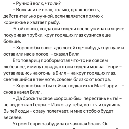
– Ручной волк, что ли?
– Волк или не волк, только, должно быть,
действительно ручной, если является прямо к
кормежке и хватает рыбу.
Этой ночью, когда они сидели после ужина на ящике,
покуривая трубки, круг горящих глаз сузился еще
больше.
– Хорошо бы они стадо лосей где-нибудь спугнули и
оставили нас в покое, – сказал Билл.
Его товарищ пробормотал что-то не совсем
любезное, и минут двадцать они сидели молча: Генри –
уставившись на огонь, а Билл – на круг горящих глаз,
светившийся в темноте, совсем близко от костра.
– Хорошо было бы сейчас подкатить к Мак-Гэрри… –
снова начал Билл.
– Да брось ты свое «хорошо бы», перестань ныть! –
не выдержал Генри. – Изжога у тебя, вот ты и скулишь.
Выпей соды – сразу полегчает, и мне с тобою будет
веселее.
Утром Генри разбудила отчаянная брань. Он