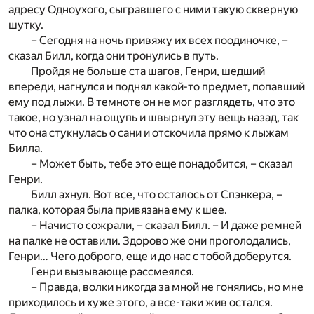
адресу Одноухого, сыгравшего с ними такую скверную
шутку.
– Сегодня на ночь привяжу их всех поодиночке, –
сказал Билл, когда они тронулись в путь.
Пройдя не больше ста шагов, Генри, шедший
впереди, нагнулся и поднял какой-то предмет, попавший
ему под лыжи. В темноте он не мог разглядеть, что это
такое, но узнал на ощупь и швырнул эту вещь назад, так
что она стукнулась о сани и отскочила прямо к лыжам
Билла.
– Может быть, тебе это еще понадобится, – сказал
Генри.
Билл ахнул. Вот все, что осталось от Спэнкера, –
палка, которая была привязана ему к шее.
– Начисто сожрали, – сказал Билл. – И даже ремней
на палке не оставили. Здорово же они проголодались,
Генри… Чего доброго, еще и до нас с тобой доберутся.
Генри вызывающе рассмеялся.
– Правда, волки никогда за мной не гонялись, но мне
приходилось и хуже этого, а все-таки жив остался.