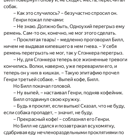
собак.
– Как это случилось? – безучастно спросил он.
Генри пожал плечами:
– Не знаю. Должно быть, Одноухий перегрыз ему
ремень. Сам-то он, конечно, не мог этого сделать.
– Проклятая тварь! – медленно проговорил Билл,
ничем не выдавая кипевшего в нем гнева. – У себя
ремень перегрызть не мог, так у Спэнкера перегрыз.
– Ну, для Спэнкера теперь все жизненные тревоги
кончились. Волки, наверно, уже переварили его, и
теперь он у них в кишках. – Такую эпитафию прочел
Генри третьей собаке. – Выпей кофе, Билл.
Но Билл покачал головой.
– Ну выпей, – настаивал Генри, подняв кофейник.
Билл отодвинул свою кружку.
– Будь я проклят, если выпью! Сказал, что не буду,
если собака пропадет, – значит, не буду.
– Прекрасный кофе! – соблазнял его Генри.
Но Билл не сдался и позавтракал всухомятку,
сдабривая еду нечленораздельными проклятиями по