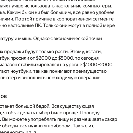
лучаях лучше использовать настольные компьютеры.
а. Каким бы он ни был большим, все равно удобнее
ниями. По этой причине в корпоративном сегменте
нно настольные ПК. Только они могут в полной мере
атуру и мышь. Однако с экономической точки
х продажи будут только расти. Этому, кстати,
утбук просили от $2000 до $5000, то сегодня
диапазон стабилизировался на уровне $1000–2000.
тают ноутбуки, так как понимают преимущество
мпьютер и выполнить необходимую операцию.
ков
 станет большой бедой. Вся существующая
о, чтобы сделать выбор было проще. Проведу
. Вы можете употреблять пищу и размешивать сахар
ее обходиться нужным прибором. Так же и с
реносить и т. д.