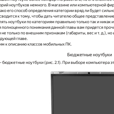
горий ноутбуков немного. В магазине или компьютерной 
ако его способ определения категории вряд ли будет сильно
 сводится к тому, чтобы дать читателю общее представление
лять ноутбуки по категориям правильно только так и никак и
 полноценного понимания данной главы вам придется прочи
не только по внешним признакам (габариты, вес и т. д.), н
едующей главе.
им к описанию классов мобильных ПК.
Бюджетные ноутбуки
– бюджетные ноутбуки (рис. 2.1). При выборе компьютера это