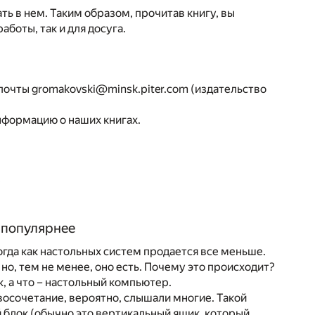
ть в нем. Таким образом, прочитав книгу, вы
аботы, так и для досуга.
почты gromakovski@minsk.piter.com (издательство
формацию о наших книгах.
к
 популярнее
гда как настольных систем продается все меньше.
 но, тем не менее, оно есть. Почему это происходит?
к, а что – настольный компьютер.
восочетание, вероятно, слышали многие. Такой
 блок (обычно это вертикальный ящик, который