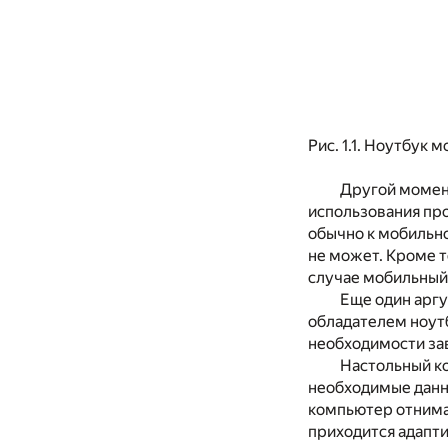
Рис. 1.1. Ноутбук
Другой момент
использования про
обычно к мобильно
не может. Кроме т
случае мобильный
Еще один аргу
обладателем ноутб
необходимости за
Настольный ко
необходимые данны
компьютер отнимаю
приходится адапти