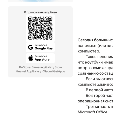
В приложении удобнее
Сегодня большинст
понимают (или не 
компьютер.
Такое непоним
что ноутбуки име
по эргономике пра
RuStore
·
Samsung Galaxy Store
Huawei AppGallery
·
Xiaomi GetApps
сравнению со ста
Если вы относ
компьютерами вооб
В первой част
Во второй час
операционная сист
Третья часть 
Microsoft Office.