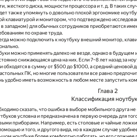
и, жесткого диска, мощности процессора и т. д. В таких с
ет также упомянуть о довольно плохой эргономике ноутбук
ой клавиатурой и монитором, что подтверждено исследова
, в западном) для обычных сотрудников приобретаются име
ебованиям по охране труда.
егда можно подключить к ноутбуку внешний монитор, клави
онально.
буки можно применять далеко не везде, однако в будущем и
стоянно снижающаяся цена на них. Если 7–8 лет назад за но
обходятся в сумму от $500 до $1000, а средний ценовой 
астольных ПК, но многие пользователи все равно предпочи
нь удобно иметь возможность в любом месте запустить ко
Глава 2
Классификация ноутбу
ходимо сказать, что ошибка в выборе мобильного друга не
тбуков условна и предназначена в первую очередь для тог
овыми приборами. Например, есть столовые и чайные ложки
 помощью и того, и другого вида, но в каждом случае удобн
ьшом ноутбуке более комфортно работать, но его сложнее пе