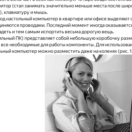
онитор (стал занимать значительно меньше места после ши
, клавиатуру и мышь.
под настольный компьютер в квартире или офисе выделяют
иняются проводами. Последний момент иногда оказывается 
адеть и тем самым испортить весьма дорогую вещь.
льный ПК) представляет собой небольшую коробочку размер
 все необходимые для работы компоненты. Для использован
ильный компьютер можно разместить даже на коленях (рис. 1.