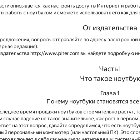
асти описывается, как настроить доступ в Интернет и работа
ы работы с ноутбуком и сможете использовать его как для р
От издательства
редложения, вопросы отправляйте по адресу электронной 
рная редакция).
издательства
http://www.piter.com
вы найдете подробную ин
Часть I
Что такое ноутбу
Глава 1
Почему ноутбуки становятся все
оследнее время продажи ноутбуков стремительно растут, то
 случае падение не такое значительное, как рост в первом,
твет на этот вопрос, давайте определимся, что есть ноутбу
ный персональный компьютер (или настольный ПК). Это сло
его включает в себя как минимум четыре вещи: системный