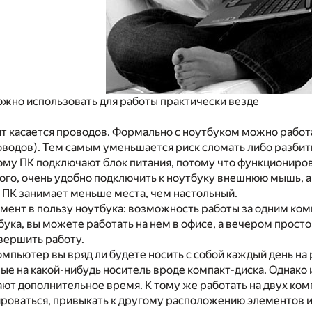
 можно использовать для работы практически везде
 касается проводов. Формально с ноутбуком можно работат
водов). Тем самым уменьшается риск сломать либо разбить
му ПК подключают блок питания, потому что функционирова
ого, очень удобно подключить к ноутбуку внешнюю мышь, а ин
 ПК занимает меньше места, чем настольный.
мент в пользу ноутбука: возможность работы за одним ко
ука, вы можете работать на нем в офисе, а вечером просто
вершить работу.
мпьютер вы вряд ли будете носить с собой каждый день на 
е на какой-нибудь носитель вроде компакт-диска. Однако и
т дополнительное время. К тому же работать на двух компь
роваться, привыкать к другому расположению элементов и т