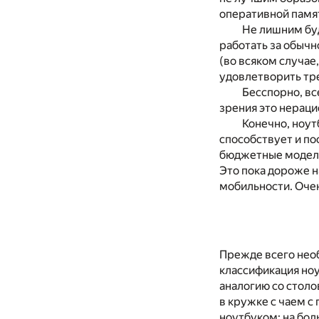
оперативной памят
Не лишним буд
работать за обычн
(во всяком случае
удовлетворить тр
Бесспорно, вс
зрения это нераци
Конечно, ноут
способствует и по
бюджетные модели 
Это пока дороже н
мобильности. Оче
Прежде всего необ
классификация ноу
аналогию со стол
в кружке с чаем с
ноутбуком: на бол