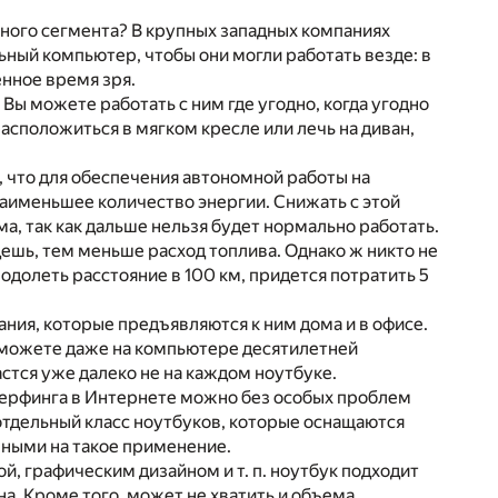
вного сегмента? В крупных западных компаниях
ьный компьютер, чтобы они могли работать везде: в
енное время зря.
Вы можете работать с ним где угодно, когда угодно
расположиться в мягком кресле или лечь на диван,
, что для обеспечения автономной работы на
аименьшее количество энергии. Снижать с этой
, так как дальше нельзя будет нормально работать.
ешь, тем меньше расход топлива. Однако ж никто не
еодолеть расстояние в 100 км, придется потратить 5
ия, которые предъявляются к ним дома и в офисе.
 сможете даже на компьютере десятилетней
астся уже далеко не на каждом ноутбуке.
серфинга в Интернете можно без особых проблем
отдельный класс ноутбуков, которые оснащаются
нными на такое применение.
, графическим дизайном и т. п. ноутбук подходит
а. Кроме того, может не хватить и объема