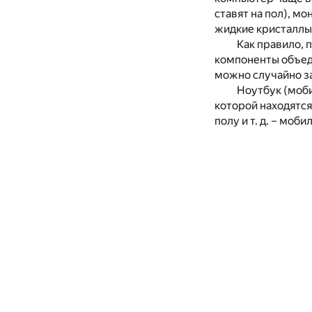
ставят на пол), м
жидкие кристаллы)
Как правило, 
компоненты объед
можно случайно з
Ноутбук (моби
которой находятся
полу и т. д. – моб