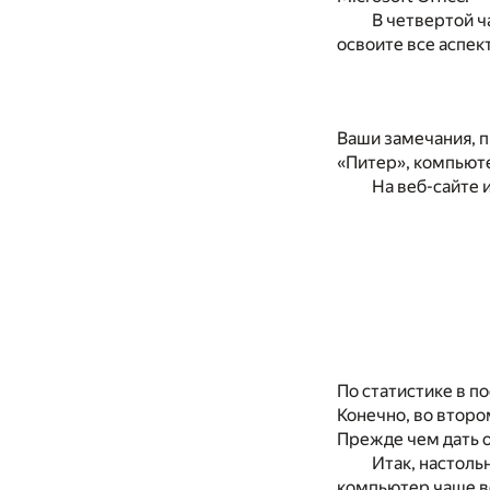
В четвертой ч
освоите все аспект
Ваши замечания, п
«Питер», компьюте
На веб-сайте 
По статистике в п
Конечно, во втором
Прежде чем дать о
Итак, настоль
компьютер чаще вс