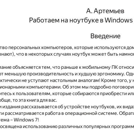
А. Артемьев
Работаем на ноутбуке в Windows
Введение
во персональных компьютеров, которые используются дома 
знают), что в некоторых случаях ноутбук может быть намн
ание объясняется тем, что раньше к мобильному ПК относил
ют меньшую производительность и худшую эргономику. О
ктически не уступают настольным аналогам! Кроме того, у
ционарными компьютерами. Об этом мы подробно поговори
итесь к пользователям, которые собираются приобрести или
ще, то эта книга для вас.
и издания рассказывается об устройстве ноутбуков, их видах
ти рассматривается работа в операционной системе. Обрати
ема – Windows 7!
посвящена использованию различных популярных программ,