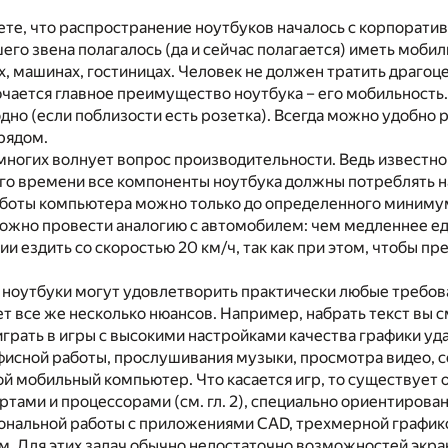
аете, что распространение ноутбуков началось с корпорати
о звена полагалось (да и сейчас полагается) иметь мобил
х, машинах, гостиницах. Человек не должен тратить драгоц
ючается главное преимущество ноутбука – его мобильность. 
одно (если поблизости есть розетка). Всегда можно удобно 
рядом.
многих волнует вопрос производительности. Ведь известно
го времени все компоненты ноутбука должны потреблять н
боты компьютера можно только до определенного минимума
ожно провести аналогию с автомобилем: чем медленнее ед
ии ездить со скоростью 20 км/ч, так как при этом, чтобы пр
оутбуки могут удовлетворить практически любые требован
т все же несколько нюансов. Например, набрать текст вы
оиграть в игры с высокими настройками качества графики уд
фисной работы, прослушивания музыки, просмотра видео, 
й мобильный компьютер. Что касается игр, то существует 
ами и процессорами (см. гл. 2), специально ориентирова
нальной работы с приложениями CAD, трехмерной графикой
. Для этих задач обычно недостаточно возможностей экран