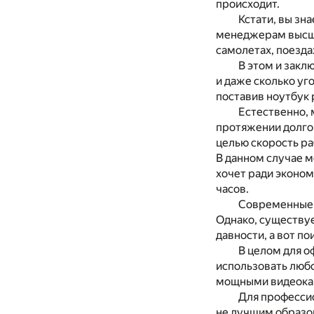
происходит.
Кстати, вы зн
менеджерам высшег
самолетах, поезда
В этом и закл
и даже сколько уг
поставив ноутбук 
Естественно, 
протяжении долго
целью скорость ра
В данном случае м
хочет ради эконом
часов.
Современные н
Однако, существуе
давности, а вот п
В целом для о
использовать любо
мощными видеокарт
Для профессио
не лучшим образом