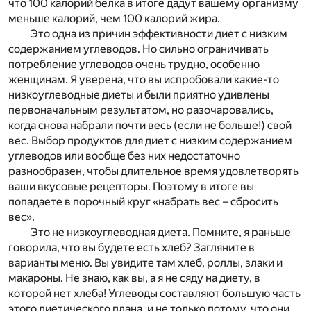
что 100 калорий белка в итоге дадут вашему организму
меньше калорий, чем 100 калорий жира.
Это одна из причин эффективности диет с низким
содержанием углеводов. Но сильно ограничивать
потребление углеводов очень трудно, особенно
женщинам. Я уверена, что вы испробовали какие-то
низкоуглеводные диеты и были приятно удивлены
первоначальным результатом, но разочаровались,
когда снова набрали почти весь (если не больше!) свой
вес. Выбор продуктов для диет с низким содержанием
углеводов или вообще без них недостаточно
разнообразен, чтобы длительное время удовлетворять
ваши вкусовые рецепторы. Поэтому в итоге вы
попадаете в порочный круг «набрать вес – сбросить
вес».
Это не низкоуглеводная диета. Помните, я раньше
говорила, что вы будете есть хлеб? Загляните в
варианты меню. Вы увидите там хлеб, роллы, злаки и
макароны. Не знаю, как вы, а я не сяду на диету, в
которой нет хлеба! Углеводы составляют большую часть
этого диетического плана, и не только потому, что они