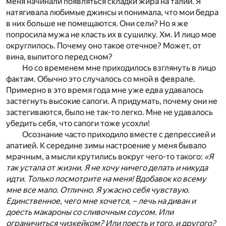
меня начинали появляться складки жира на талии. Я
натягивала любимые джинсы и понимала, что мои бедра
в них больше не помещаются. Они сели? Но я же
попросила мужа не класть их в сушилку. Хм. И лицо мое
округлилось. Почему оно такое отечное? Может, от
вина, выпитого перед сном?
Но со временем мне приходилось взглянуть в лицо
фактам. Обычно это случалось со мной в феврале.
Примерно в это время года мне уже едва удавалось
застегнуть высокие сапоги. А придумать, почему они не
застегиваются, было не так-то легко. Мне не удавалось
убедить себя, что сапоги тоже усохли!
Осознание часто приходило вместе с депрессией и
апатией. К середине зимы настроение у меня бывало
мрачным, а мысли крутились вокруг чего-то такого:
«Я
так устала от жизни. Я не хочу ничего делать и никуда
идти. Только посмотрите на меня! Вдобавок ко всему
мне все мало. Отлично. Я ужасно себя чувствую.
Единственное, чего мне хочется, – лечь на диван и
доесть макароны со сливочным соусом. Или
ограничиться чизкейком? Или поесть и того, и другого?