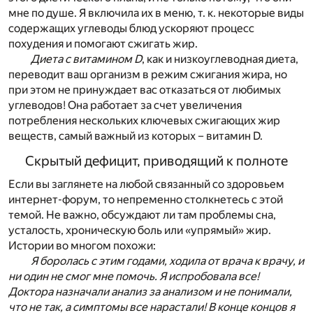
мне по душе. Я включила их в меню, т. к. некоторые виды
содержащих углеводы блюд ускоряют процесс
похудения и помогают сжигать жир.
Диета с витамином D
, как и низкоуглеводная диета,
переводит ваш организм в режим сжигания жира, но
при этом не принуждает вас отказаться от любимых
углеводов! Она работает за счет увеличения
потребления нескольких ключевых сжигающих жир
веществ, самый важный из которых – витамин D.
Скрытый дефицит, приводящий к полноте
Если вы заглянете на любой связанный со здоровьем
интернет-форум, то непременно столкнетесь с этой
темой. Не важно, обсуждают ли там проблемы сна,
усталость, хроническую боль или «упрямый» жир.
Истории во многом похожи:
Я боролась с этим годами, ходила от врача к врачу, и
ни один не смог мне помочь. Я испробовала все!
Доктора назначали анализ за анализом и не понимали,
что не так, а симптомы все нарастали! В конце концов я