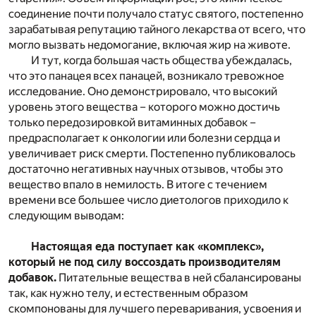
соединение почти получало статус святого, постепенно
зарабатывая репутацию тайного лекарства от всего, что
могло вызвать недомогание, включая жир на животе.
И тут, когда большая часть общества убеждалась,
что это панацея всех панацей, возникало тревожное
исследование. Оно демонстрировало, что высокий
уровень этого вещества – которого можно достичь
только передозировкой витаминных добавок –
предрасполагает к онкологии или болезни сердца и
увеличивает риск смерти. Постепенно публиковалось
достаточно негативных научных отзывов, чтобы это
вещество впало в немилость. В итоге с течением
времени все большее число диетологов приходило к
следующим выводам:
Настоящая еда поступает как «комплекс»,
который не под силу воссоздать производителям
добавок.
Питательные вещества в ней сбалансированы
так, как нужно телу, и естественным образом
скомпонованы для лучшего переваривания, усвоения и