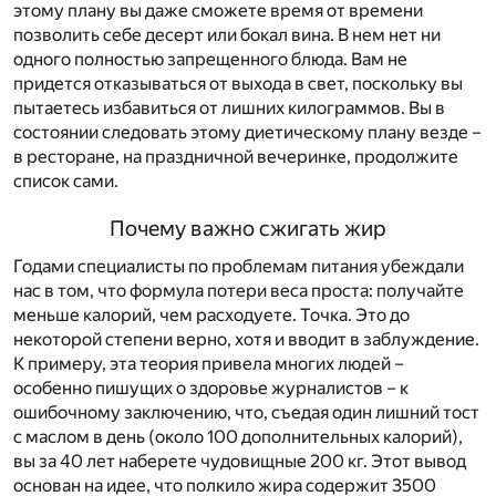
этому плану вы даже сможете время от времени
позволить себе десерт или бокал вина. В нем нет ни
одного полностью запрещенного блюда. Вам не
придется отказываться от выхода в свет, поскольку вы
пытаетесь избавиться от лишних килограммов. Вы в
состоянии следовать этому диетическому плану везде –
в ресторане, на праздничной вечеринке, продолжите
список сами.
Почему важно сжигать жир
Годами специалисты по проблемам питания убеждали
нас в том, что формула потери веса проста: получайте
меньше калорий, чем расходуете. Точка. Это до
некоторой степени верно, хотя и вводит в заблуждение.
К примеру, эта теория привела многих людей –
особенно пишущих о здоровье журналистов – к
ошибочному заключению, что, съедая один лишний тост
с маслом в день (около 100 дополнительных калорий),
вы за 40 лет наберете чудовищные 200 кг. Этот вывод
основан на идее, что полкило жира содержит 3500