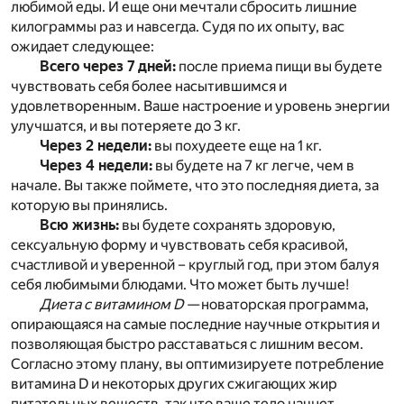
любимой еды. И еще они мечтали сбросить лишние
килограммы раз и навсегда. Судя по их опыту, вас
ожидает следующее:
Всего через 7 дней:
после приема пищи вы будете
чувствовать себя более насытившимся и
удовлетворенным. Ваше настроение и уровень энергии
улучшатся, и вы потеряете до 3 кг.
Через 2 недели:
вы похудеете еще на 1 кг.
Через 4 недели:
вы будете на 7 кг легче, чем в
начале. Вы также поймете, что это последняя диета, за
которую вы принялись.
Всю жизнь:
вы будете сохранять здоровую,
сексуальную форму и чувствовать себя красивой,
счастливой и уверенной – круглый год, при этом балуя
себя любимыми блюдами. Что может быть лучше!
Диета с витамином D —
новаторская программа,
опирающаяся на самые последние научные открытия и
позволяющая быстро расставаться с лишним весом.
Согласно этому плану, вы оптимизируете потребление
витамина D и некоторых других сжигающих жир
питательных веществ, так что ваше тело начнет