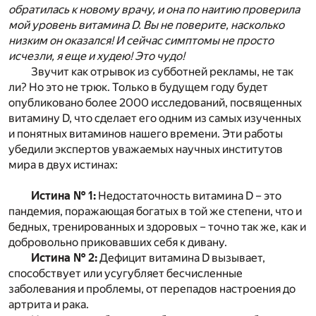
обратилась к новому врачу, и она по наитию проверила
мой уровень витамина D. Вы не поверите, насколько
низким он оказался! И сейчас симптомы не просто
исчезли, я еще и худею! Это чудо!
Звучит как отрывок из субботней рекламы, не так
ли? Но это не трюк. Только в будущем году будет
опубликовано более 2000 исследований, посвященных
витамину D, что сделает его одним из самых изученных
и понятных витаминов нашего времени. Эти работы
убедили экспертов уважаемых научных институтов
мира в двух истинах:
Истина № 1:
Недостаточность витамина D – это
пандемия, поражающая богатых в той же степени, что и
бедных, тренированных и здоровых – точно так же, как и
добровольно приковавших себя к дивану.
Истина № 2:
Дефицит витамина D вызывает,
способствует или усугубляет бесчисленные
заболевания и проблемы, от перепадов настроения до
артрита и рака.