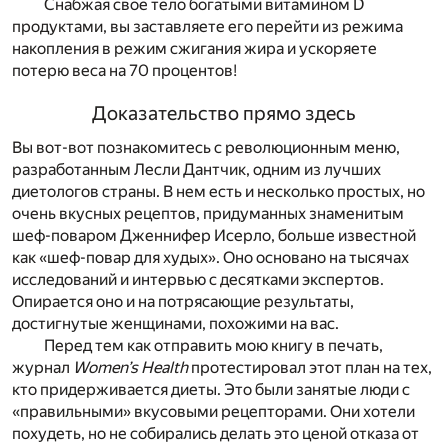
Снабжая свое тело богатыми витамином D
продуктами, вы заставляете его перейти из режима
накопления в режим сжигания жира и ускоряете
потерю веса на 70 процентов!
Доказательство прямо здесь
Вы вот-вот познакомитесь с революционным меню,
разработанным Лесли Дантчик, одним из лучших
диетологов страны. В нем есть и несколько простых, но
очень вкусных рецептов, придуманных знаменитым
шеф-поваром Дженнифер Исерло, больше известной
как «шеф-повар для худых». Оно основано на тысячах
исследований и интервью с десятками экспертов.
Опирается оно и на потрясающие результаты,
достигнутые женщинами, похожими на вас.
Перед тем как отправить мою книгу в печать,
журнал
Women’s Health
протестировал этот план на тех,
кто придерживается диеты. Это были занятые люди с
«правильными» вкусовыми рецепторами. Они хотели
похудеть, но не собирались делать это ценой отказа от