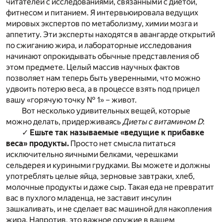
читателей с исследованиями, связанными с диетой,
фитнесом и питанием. Я интервьюировала ведущих
мировых экспертов по метаболизму, химии мозга и
аппетиту. Эти эксперты находятся в авангарде открытий
по сжиганию жира, и лабораторные исследования
начинают опрокидывать обычные представления об
этом предмете. Целый массив научных фактов
позволяет нам теперь быть уверенными, что можно
удвоить потерю веса, а в процессе взять под прицел
вашу «горячую точку № 1» – живот.
Вот несколько удивительных вещей, которые
можно делать, придерживаясь
Диеты с витамином D
:
✓
Ешьте так называемые «ведущие к прибавке
веса» продукты.
Просто нет смысла питаться
исключительно яичными белками, черешками
сельдерея и куриными грудками. Вы можете и должны
употреблять целые яйца, зерновые завтраки, хлеб,
молочные продукты и даже сыр. Такая еда не превратит
вас в пухлого младенца, не заставит инсулин
зашкаливать, и не сделает вас машиной для накопления
жира. Напротив, это важное оружие в вашем