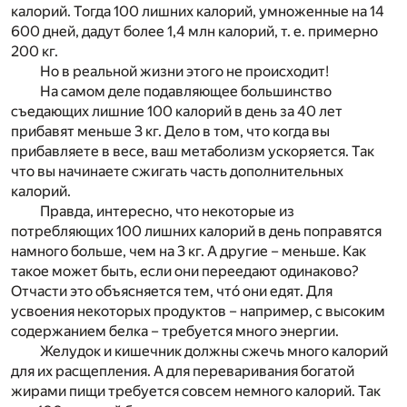
калорий. Тогда 100 лишних калорий, умноженные на 14
600 дней, дадут более 1,4 млн калорий, т. е. примерно
200 кг.
Но в реальной жизни этого не происходит!
На самом деле подавляющее большинство
съедающих лишние 100 калорий в день за 40 лет
прибавят меньше 3 кг. Дело в том, что когда вы
прибавляете в весе, ваш метаболизм ускоряется. Так
что вы начинаете сжигать часть дополнительных
калорий.
Правда, интересно, что некоторые из
потребляющих 100 лишних калорий в день поправятся
намного больше, чем на 3 кг. А другие – меньше. Как
такое может быть, если они переедают одинаково?
Отчасти это объясняется тем, чтó они едят. Для
усвоения некоторых продуктов – например, с высоким
содержанием белка – требуется много энергии.
Желудок и кишечник должны сжечь много калорий
для их расщепления. А для переваривания богатой
жирами пищи требуется совсем немного калорий. Так