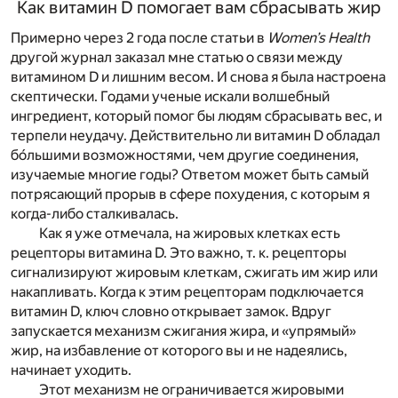
Как витамин D помогает вам сбрасывать жир
Примерно через 2 года после статьи в
Women’s Health
другой журнал заказал мне статью о связи между
витамином D и лишним весом. И снова я была настроена
скептически. Годами ученые искали волшебный
ингредиент, который помог бы людям сбрасывать вес, и
терпели неудачу. Действительно ли витамин D обладал
бо́льшими возможностями, чем другие соединения,
изучаемые многие годы? Ответом может быть самый
потрясающий прорыв в сфере похудения, с которым я
когда-либо сталкивалась.
Как я уже отмечала, на жировых клетках есть
рецепторы витамина D. Это важно, т. к. рецепторы
сигнализируют жировым клеткам, сжигать им жир или
накапливать. Когда к этим рецепторам подключается
витамин D, ключ словно открывает замок. Вдруг
запускается механизм сжигания жира, и «упрямый»
жир, на избавление от которого вы и не надеялись,
начинает уходить.
Этот механизм не ограничивается жировыми