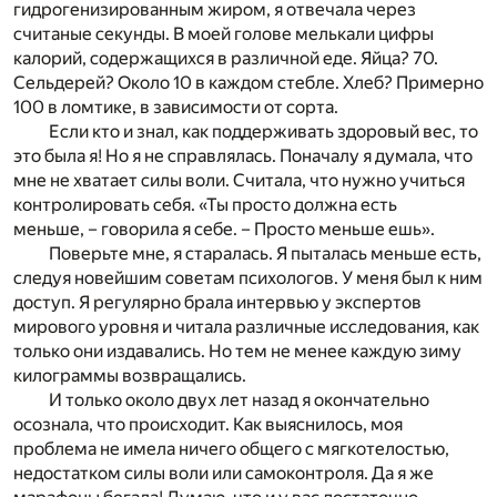
гидрогенизированным жиром, я отвечала через
считаные секунды. В моей голове мелькали цифры
калорий, содержащихся в различной еде. Яйца? 70.
Сельдерей? Около 10 в каждом стебле. Хлеб? Примерно
100 в ломтике, в зависимости от сорта.
Если кто и знал, как поддерживать здоровый вес, то
это была я! Но я не справлялась. Поначалу я думала, что
мне не хватает силы воли. Считала, что нужно учиться
контролировать себя. «Ты просто должна есть
меньше, – говорила я себе. – Просто меньше ешь».
Поверьте мне, я старалась. Я пыталась меньше есть,
следуя новейшим советам психологов. У меня был к ним
доступ. Я регулярно брала интервью у экспертов
мирового уровня и читала различные исследования, как
только они издавались. Но тем не менее каждую зиму
килограммы возвращались.
И только около двух лет назад я окончательно
осознала, что происходит. Как выяснилось, моя
проблема не имела ничего общего с мягкотелостью,
недостатком силы воли или самоконтроля. Да я же