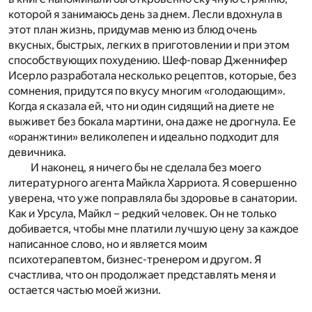
которой я занимаюсь день за днем. Лесли вдохнула в
этот план жизнь, придумав меню из блюд очень
вкусных, быстрых, легких в приготовлении и при этом
способствующих похудению. Шеф-повар Дженнифер
Исерло разработала несколько рецептов, которые, без
сомнения, придутся по вкусу многим «голодающим».
Когда я сказала ей, что ни один сидящий на диете не
выживет без бокала мартини, она даже не дрогнула. Ее
«оранжтини» великолепен и идеально подходит для
девичника.
И наконец, я ничего бы не сделала без моего
литературного агента Майкла Харриота. Я совершенно
уверена, что уже поправляла бы здоровье в санатории.
Как и Урсула, Майкл – редкий человек. Он не только
добивается, чтобы мне платили лучшую цену за каждое
написанное слово, но и является моим
психотерапевтом, бизнес-тренером и другом. Я
счастлива, что он продолжает представлять меня и
остается частью моей жизни.