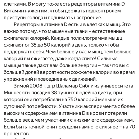
клетками. В мозгу тоже есть рецепторы витамина D.
Витамин нужен им, чтобы держать под контролем
приступы голода и поднимать настроение.
Рецепторы витамина D есть и в клетках мышц. Это
важно потому, что мышечные ткани – естественные
сжигатели калорий. Каждые полкилограмма мышц
сжигают от 35 до 50 калорий в день, только чтобы
поддержать себя. Чем больше у вас мышц, тем больше
калорий вы сжигаете, даже когда спите! Сильные
мышцы также дают вам больше энергии – так что вы с
большей долей вероятности сожжете калории во время
упражнений и повседневных движений.
Зимой 2008 г. д-р Шаламар Сибли из университета
Миннесоты посадил 38 тучных людей на диету, при
которой они потребляли на 750 калорий меньше их
суточной потребности. Участники эксперимента с более
высоким содержанием витамина D в крови потеряли
больше веса, чем участники с низким его содержанием.
Если быть точной, они похудели намного сильнее – на 70
процентов.