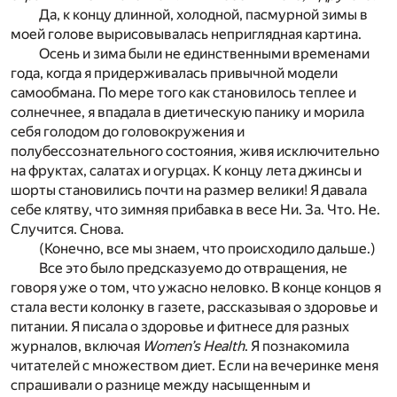
Да, к концу длинной, холодной, пасмурной зимы в
моей голове вырисовывалась неприглядная картина.
Осень и зима были не единственными временами
года, когда я придерживалась привычной модели
самообмана. По мере того как становилось теплее и
солнечнее, я впадала в диетическую панику и морила
себя голодом до головокружения и
полубессознательного состояния, живя исключительно
на фруктах, салатах и огурцах. К концу лета джинсы и
шорты становились почти на размер велики! Я давала
себе клятву, что зимняя прибавка в весе Ни. За. Что. Не.
Случится. Снова.
(Конечно, все мы знаем, что происходило дальше.)
Все это было предсказуемо до отвращения, не
говоря уже о том, что ужасно неловко. В конце концов я
стала вести колонку в газете, рассказывая о здоровье и
питании. Я писала о здоровье и фитнесе для разных
журналов, включая
Women’s Health
. Я познакомила
читателей с множеством диет. Если на вечеринке меня
спрашивали о разнице между насыщенным и