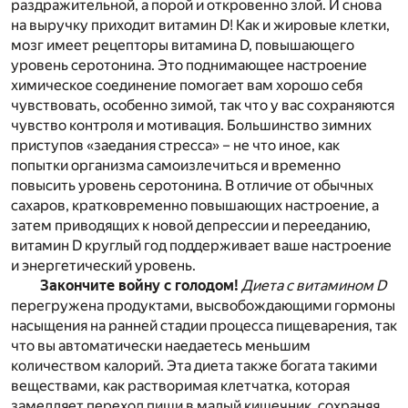
раздражительной, а порой и откровенно злой. И снова
на выручку приходит витамин D! Как и жировые клетки,
мозг имеет рецепторы витамина D, повышающего
уровень серотонина. Это поднимающее настроение
химическое соединение помогает вам хорошо себя
чувствовать, особенно зимой, так что у вас сохраняются
чувство контроля и мотивация. Большинство зимних
приступов «заедания стресса» – не что иное, как
попытки организма самоизлечиться и временно
повысить уровень серотонина. В отличие от обычных
сахаров, кратковременно повышающих настроение, а
затем приводящих к новой депрессии и перееданию,
витамин D круглый год поддерживает ваше настроение
и энергетический уровень.
Закончите войну с голодом!
Диета с витамином D
перегружена продуктами, высвобождающими гормоны
насыщения на ранней стадии процесса пищеварения, так
что вы автоматически наедаетесь меньшим
количеством калорий. Эта диета также богата такими
веществами, как растворимая клетчатка, которая
замедляет переход пищи в малый кишечник, сохраняя