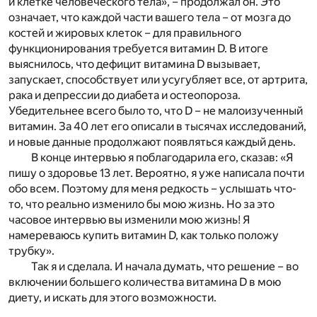
и клетке человеческого тела», – продолжал он. Это
означает, что каждой части вашего тела – от мозга до
костей и жировых клеток – для правильного
функционирования требуется витамин D. В итоге
выяснилось, что дефицит витамина D вызывает,
запускает, способствует или усугубляет все, от артрита,
рака и депрессии до диабета и остеопороза.
Убедительнее всего было то, что D – не малоизученный
витамин. За 40 лет его описали в тысячах исследований,
и новые данные продолжают появляться каждый день.
В конце интервью я поблагодарила его, сказав: «Я
пишу о здоровье 13 лет. Вероятно, я уже написала почти
обо всем. Поэтому для меня редкость – услышать что-
то, что реально изменило бы мою жизнь. Но за это
часовое интервью вы изменили мою жизнь! Я
намереваюсь купить витамин D, как только положу
трубку».
Так я и сделала. И начала думать, что решение – во
включении большего количества витамина D в мою
диету, и искать для этого возможности.