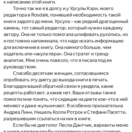
к написанию этой книги.
Точно так же я в долгу и у Урсулы Кэри, моего
редактора в Rosdale, понявшей необходимость такой
книги задолго до меня. Урсула – как редкий драгоценный
камень, тот самый редактор, который нужен каждому
автору. Она не только помогала шлифовать рукопись, но
и постоянно напоминала, что надо искать информацию
для включения в книгу. Она намного больше, чем
издатель или «акула пера». Она стратег и тренд-
аналитик. Мне очень повезло, что я писала под ее
руководством.
Спасибо десяткам женщин, согласившимся
опробовать эту диету до выхода книги в печать.
Благодаря вашей обратной связи я увидела, какие
рецепты работают, а какие нет. Ваши отзывы также
помогли мне понять, что сидящие на диете кое-что в ней
меняют и даже жульничают. Я особенно признательна
Андреа Линн, Нишель Колли Ротрок и Стефани Пасетти,
разрешившим ссылаться на них в книге.
Если бы не диетолог Лесли Дантчик, варианты меню
в книге напоминали бы откровенно скучную стряпню,