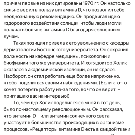
причем первые из них датированы 1970 гг. Он настолько
сильно верил в пользу витамина D, что позволил себе
неоднозначную рекомендацию. Он продвигал идею
«здорового воздействия солнца», чтобы люди могли
получать больше витамина D благодаря солнечным
лучам.
Такая позиция привела к его увольнению с кафедры
дерматологии Бостонского университета. Он сохранил
должность на кафедре медицины, психологии и
биофизики того же университета. И хотя доктор Холик
оказался в академической изоляции, он не сдался.
Наоборот, он стал работать еще более напряженно,
чтобы поделиться своими наблюдениями. (Если кто-то
хочет потерять работу из-за того, во что он верит, –
приглашаю вас на интервью!)
То, чем д-р Холик поделился со мной в тот день,
было по-настоящему революционным. Он рассказал,
что витамин D – или витамин солнечного света –
участвует в большинстве происходящих в организме
процессов. «Рецепторы витамина D есть в каждой ткани