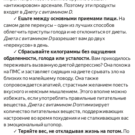
«антижировом» арсенале. Поэтому эти продукты
входят в
Диету с витамином D
.
✓
Ешьте между основными приемами пищи.
На
самом деле перекусы – один из лучших способов
облегчить приступы голода и не отклониться от диеты.
Диета с витамином D
разрешает вам до двух
«перекусов» в день.
✓
Сбрасывайте килограммы без ощущения
обделенности, голода или усталости.
Вам приходилось
переживать вызванную диетой депрессию? Она похожа
на ПМС и заставляет сидящих на диете срывать зло на
близких по малейшему поводу. Она также
сопровождается апатией, страстным желанием поесть
вкусного и неясным мышлением. Этого вполне можно
избежать, если употреблять правильные питательные
вещества.
Диета с витамином D
оптимизирует
количество питательных веществ, поддерживающих
настроение во время похудения и не сталкивающих вас
в эмоциональный штопор.
✓
Теряйте вес, не откладывая жизнь на потом.
По