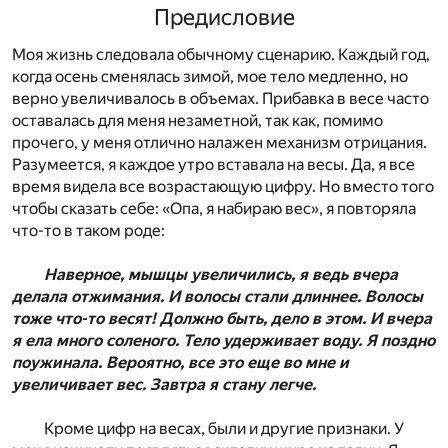
Предисловие
Моя жизнь следовала обычному сценарию. Каждый год,
когда осень сменялась зимой, мое тело медленно, но
верно увеличивалось в объемах. Прибавка в весе часто
оставалась для меня незаметной, так как, помимо
прочего, у меня отлично налажен механизм отрицания.
Разумеется, я каждое утро вставала на весы. Да, я все
время видела все возрастающую цифру. Но вместо того
чтобы сказать себе: «Опа, я набираю вес», я повторяла
что-то в таком роде:
Наверное, мышцы увеличились, я ведь вчера
делала отжимания. И волосы стали длиннее. Волосы
тоже что-то весят! Должно быть, дело в этом. И вчера
я ела много соленого. Тело удерживает воду. Я поздно
поужинала. Вероятно, все это еще во мне и
увеличивает вес. Завтра я стану легче.
Кроме цифр на весах, были и другие признаки. У