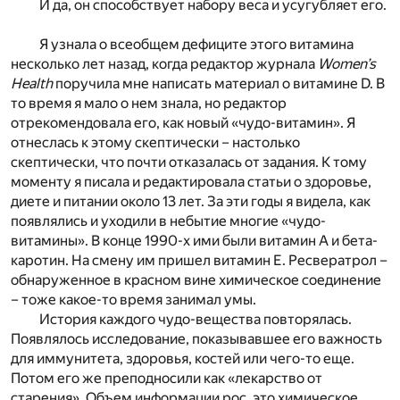
И да, он способствует набору веса и усугубляет его.
Я узнала о всеобщем дефиците этого витамина
несколько лет назад, когда редактор журнала
Women’s
Health
поручила мне написать материал о витамине D. В
то время я мало о нем знала, но редактор
отрекомендовала его, как новый «чудо-витамин». Я
отнеслась к этому скептически – настолько
скептически, что почти отказалась от задания. К тому
моменту я писала и редактировала статьи о здоровье,
диете и питании около 13 лет. За эти годы я видела, как
появлялись и уходили в небытие многие «чудо-
витамины». В конце 1990-х ими были витамин А и бета-
каротин. На смену им пришел витамин Е. Ресвератрол –
обнаруженное в красном вине химическое соединение
– тоже какое-то время занимал умы.
История каждого чудо-вещества повторялась.
Появлялось исследование, показывавшее его важность
для иммунитета, здоровья, костей или чего-то еще.
Потом его же преподносили как «лекарство от
старения». Объем информации рос, это химическое