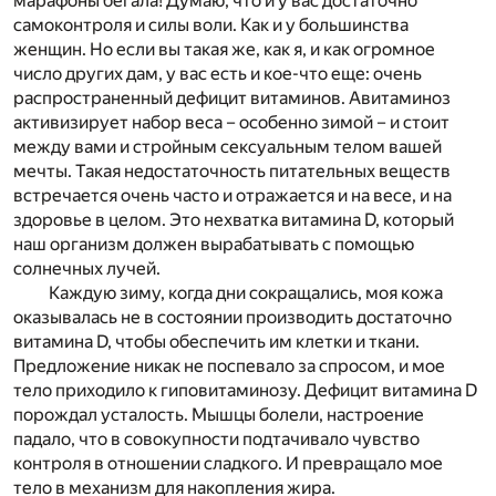
марафоны бегала! Думаю, что и у вас достаточно
самоконтроля и силы воли. Как и у большинства
женщин. Но если вы такая же, как я, и как огромное
число других дам, у вас есть и кое-что еще: очень
распространенный дефицит витаминов. Авитаминоз
активизирует набор веса – особенно зимой – и стоит
между вами и стройным сексуальным телом вашей
мечты. Такая недостаточность питательных веществ
встречается очень часто и отражается и на весе, и на
здоровье в целом. Это нехватка витамина D, который
наш организм должен вырабатывать с помощью
солнечных лучей.
Каждую зиму, когда дни сокращались, моя кожа
оказывалась не в состоянии производить достаточно
витамина D, чтобы обеспечить им клетки и ткани.
Предложение никак не поспевало за спросом, и мое
тело приходило к гиповитаминозу. Дефицит витамина D
порождал усталость. Мышцы болели, настроение
падало, что в совокупности подтачивало чувство
контроля в отношении сладкого. И превращало мое
тело в механизм для накопления жира.