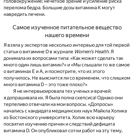
головокружение; нечеткое зрение и усиление риска
перелома бедра. Большие дозы витамина К могут
навредить печени.
Самое изученное питательное вещество
нашего времени
Я взяла у экспертов несколько интервью для той первой
статьи о витамине D в журнале
Women’s Health
. Я
донимала их вопросами типа: «Как может сделать так
много один лишь витамин?» и «Мы слышали то же самое
о витаминах Е и А, и посмотрите, что из этого
получилось. Не выяснится ли со временем, что слишком
много витамина D – это тоже плохо?»
Я не интервьюировала тех ученых и врачей:
я допрашивала их. Я была полна скепсиса! Однако они
терпеливо отвечали на мои вопросы. «Допросы»
начались с кандидата медицинских наук Майкла Холика
из Бостонского университета. Холик всю карьеру
посвятил изучению причин и следствий дефицита
витамина D. Он опубликовал сотни работ на эту тему,