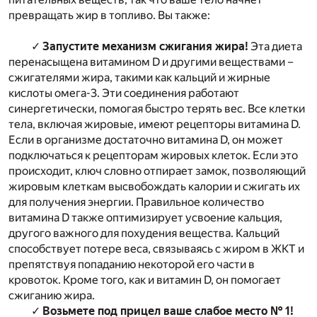
превращать жир в топливо. Вы также:
✓
Запустите механизм сжигания жира!
Эта диета
перенасыщена витамином D и другими веществами –
сжигателями жира, такими как кальций и жирные
кислоты омега-3. Эти соединения работают
синергетически, помогая быстро терять вес. Все клетки
тела, включая жировые, имеют рецепторы витамина D.
Если в организме достаточно витамина D, он может
подключаться к рецепторам жировых клеток. Если это
происходит, ключ словно отпирает замок, позволяющий
жировым клеткам высвобождать калории и сжигать их
для получения энергии. Правильное количество
витамина D также оптимизирует усвоение кальция,
другого важного для похудения вещества. Кальций
способствует потере веса, связываясь с жиром в ЖКТ и
препятствуя попаданию некоторой его части в
кровоток. Кроме того, как и витамин D, он помогает
сжиганию жира.
✓
Возьмете под прицел ваше слабое место № 1!