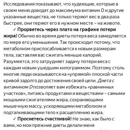
Исследования показывают, что худеющие, которые в
своем меню доводят до максимума витамин D и другие
указанные вещества, не только теряют вес в два раза
быстрее, они теряют его в нужном месте – на животе.
✓
Прорветесь через плато на графике потери
жира!
Обычно во время диеты потеря веса замедляется
по мере его уменьшения. Так происходит потому, что
метаболизм приспосабливается к новым размерам
тела, заставляя вас сжигать меньше калорий.
Разумеется, это затрудняет задачу потери веса с
каждым новым ушедшим килограммом. Поэтому столь
многие люди оказываются на «упрямой» плоской части
кривой задолго до достижения своей цели.
Диета с
витамином D
позволяет вам избежать «равнинных
участков», питаясь продуктами и веществами – самыми
мощными сжигателями жира, сохраняющими
мышечную массу, ускоряющими метаболизм и
подталкивающими тело к расщеплению жира.
✓
Проснетесь счастливой!
Не знаю, как было с
вами, но мои прежние диеты делали меня