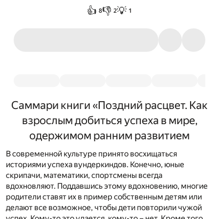
👍
👎
💡
8
2
1
Саммари книги «Поздний расцвет. Как
взрослым добиться успеха в мире,
одержимом ранним развитием
В современной культуре принято восхищаться
историями успеха вундеркиндов. Конечно, юные
скрипачи, математики, спортсмены всегда
вдохновляют. Поддавшись этому вдохновению, многие
родители ставят их в пример собственным детям или
делают все возможное, чтобы дети повторили чужой
успех. Кому-то это удается, кому-то – нет. Кроме того,