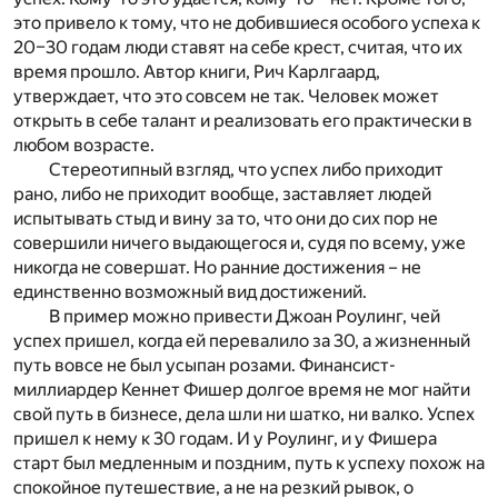
это привело к тому, что не добившиеся особого успеха к
20–30 годам люди ставят на себе крест, считая, что их
время прошло. Автор книги, Рич Карлгаард,
утверждает, что это совсем не так. Человек может
открыть в себе талант и реализовать его практически в
любом возрасте.
Стереотипный взгляд, что успех либо приходит
рано, либо не приходит вообще, заставляет людей
испытывать стыд и вину за то, что они до сих пор не
совершили ничего выдающегося и, судя по всему, уже
никогда не совершат. Но ранние достижения – не
единственно возможный вид достижений.
В пример можно привести Джоан Роулинг, чей
успех пришел, когда ей перевалило за 30, а жизненный
путь вовсе не был усыпан розами. Финансист-
миллиардер Кеннет Фишер долгое время не мог найти
свой путь в бизнесе, дела шли ни шатко, ни валко. Успех
пришел к нему к 30 годам. И у Роулинг, и у Фишера
старт был медленным и поздним, путь к успеху похож на
спокойное путешествие, а не на резкий рывок, о