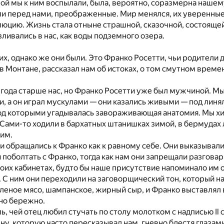
ой мы к ним воспылали, была, вероятно, соразмерна наше
ли перед нами, преображенные. Мир менялся, их уверенны
юцию. Жизнь стала отныне страшной, сказочной, состоящей
зливались в нас, как воды подземного озера.
их, однако же они были. Это Франко Росетти, чьи родители
в Монтане, рассказал нам об истоках, о том смутном времен
а года старше нас, но Франко Росетти уже был мужчиной. М
, а он играл мускулами — они казались живыми — под линя
под которыми угадывалась завораживающая анатомия. Мы хи
Сами-то ходили в бархатных штанишках зимой, в бермудах
ним.
 обращались к Франко как к равному себе. Они выказывал
поболтать с Франко, тогда как нам они запрещали разговар
воих кабинетах, будто бы наше присутствие напоминало им 
 С ним они переходили на заговорщический тон, который на
леное мясо, шампанское, жирный сыр, и Франко выставлял 
но бережно.
ь, чей отец любил стучать по столу молотком с надписью
Il
ну, которую часто пересказывал нам, гневно блестя глазами