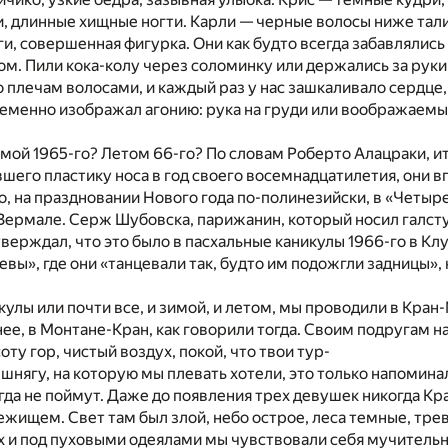
, длинные хищные ногти. Карли — черные волосы ниже тал
ги, совершенная фигурка. Они как будто всегда забавлялись
. Пили кока-колу через соломинку или держались за руки 
 плечам волосами, и каждый раз у нас зашкаливало сердце
ременно изображал агонию: рука на груди или воображаемы
имой
1965
-го? Летом
66
-го? По словам Роберто Алацраки, и
вшего пластику носа в год своего восемнадцатилетия, они 
о, на праздновании Нового года по-полинезийски, в «Четыр
 Вермале. Серж Шубовска, парижанин, который носил галсту
утверждал, что это было в пасхальные каникулы
1966
-го в Кл
вы», где они «танцевали так, будто им подо­жгли задницы», 
кулы или почти все, и зимой, и летом, мы проводили в Кран
ее, в Монтане-Кран, как говорили тогда. Своим подругам 
ту гор, чистый воздух, покой, что твои тур-
у шнягу, на которую мы плевать хотели, это только напомина
гда не поймут. Даже до появления трех девушек никогда К
бежищем. Свет там был злой, небо острое, леса темные, тр
х и под пуховыми одеялами мы чувствовали себя мучитель