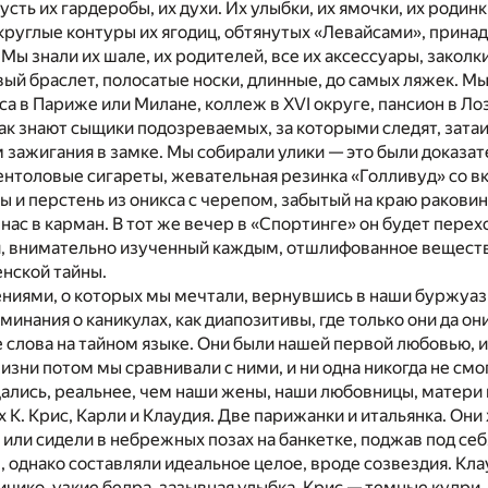
сть их гардеробы, их духи. Их улыбки, их ямочки, их родинк
округлые контуры их ягодиц, обтянутых «Левайсами», прин
Мы знали их шале, их родителей, все их аксессуары, закол
ый браслет, полосатые носки, длинные, до самых ляжек. Мы
са в Париже или Милане, коллеж в XVI округе, пансион в Ло
как знают сыщики подозреваемых, за которыми следят, зата
 зажигания в замке. Мы собирали улики — это были доказат
нтоловые сигареты, жевательная резинка «Голливуд» со в
 и перстень из оникса с черепом, забытый на краю ракови
нас в карман. В тот же вечер в «Спортинге» он будет перех
ии, внимательно изученный каждым, отшлифованное вещест
нской тайны.
ениями, о которых мы мечтали, вернувшись в наши буржуа
инания о каникулах, как диапозитивы, где только они да они
лова на тайном языке. Они были нашей первой любовью, и
зни потом мы сравнивали с ними, и ни одна никогда не смог
ались, реальнее, чем наши жены, наши любовницы, матери 
 К. Крис, Карли и Клаудия. Две парижанки и итальянка. Они
 или сидели в небрежных позах на банкетке, поджав под себя
, однако составляли идеальное целое, вроде созвездия. Кл
ичико, узкие бедра, зазывная улыбка. Крис — темные кудри,