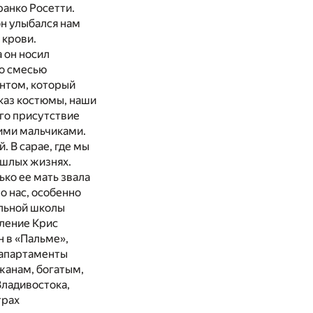
ранко Росетти.
он улыбался нам
 крови.
а он носил
со смесью
ентом, который
каз костюмы, наши
его присутствие
кими мальчиками.
. В сарае, где мы
ошлых жизнях.
ько ее мать звала
о нас, особенно
льной школы
вление Крис
 в «Пальме»,
 апартаменты
жанам, богатым,
Владивостока,
трах