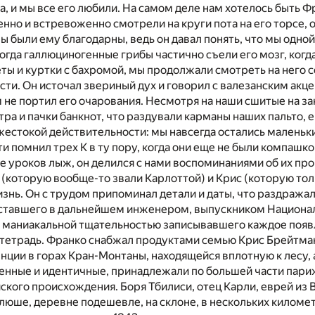
, и мы все его любили. На самом деле нам хотелось быть Ф
нно и встревоженно смотрели на круги пота на его торсе, 
ы были ему благодарны, ведь он давал понять, что мы одной
когда галлюциногенные грибы частично съели его мозг, когд
ы и куртки с бахромой, мы продолжали смотреть на него 
сти. Он источал звериный дух и говорил с валезанским акц
не портил его очарования. Несмотря на наши сшитые на за
тра и пачки банкнот, что раздували карманы наших пальто, 
жестокой действительности: мы навсегда остались малень
и помнил трех К в ту пору, когда они еще не были компашкой
е уроков лыж, он делился с нами воспоминаниями об их пр
 (которую вообще-то звали Карлоттой) и Крис (которую тол
знь. Он с трудом припоминал детали и даты, что раздражал
ставшего в дальнейшем инженером, выпускником Национа
 с маниакальной тщательностью записывавшего каждое поя
 тетрадь. Франко снабжал продуктами семью Крис Брейтман
нции в горах Кран-Монтаны, находящейся вплотную к лесу,
енные и идентичные, принадлежали по большей части пари
кого происхождения. Боря Тбилиси, отец Карли, еврей из 
люше, деревне подешевле, на склоне, в нескольких киломе