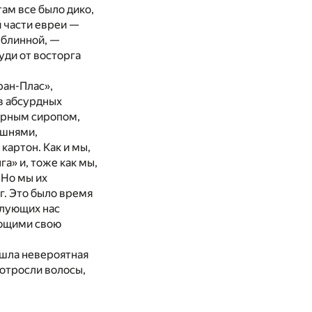
ам все было дико,
й части евреи —
 блинной, —
уди от восторга
ран-Плас»,
в абсурдных
харным сиропом,
ышнями,
артон. Как и мы,
га» и, тоже как мы,
 Но мы их
г. Это было время
елующих нас
ающими свою
ошла невероятная
 отросли волосы,