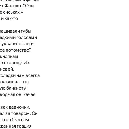
ит Франко: “Они
е сиськах!»
и как-то
крашивали губы
ладкими голосами
буквально заво­
ное потомство?
 кнопкам
 в сторону. Их
новей,
коладки нам всегда
сказывал, что
ую банкноту
ворчал он, качая
 как девчонки,
ал за товаром. Он
дто он был сам
жденная грация,