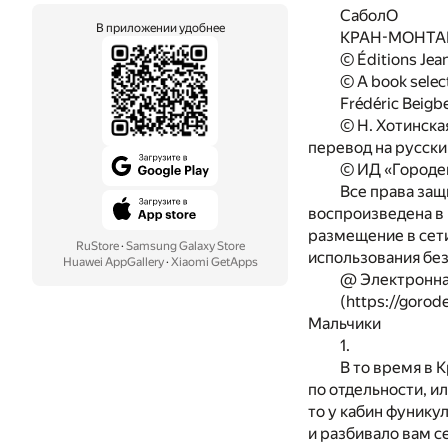
СаболО
В приложении удобнее
КРАН-МОНТА
© Éditions Jea
© A book selec
Frédéric Beigb
© Н. Хотинска
перевод на русски
©
ИД «Городец
Все права защ
воспроизведена в 
размещение в сети
RuStore
·
Samsung Galaxy Store
использования без
Huawei AppGallery
·
Xiaomi GetApps
@ Электронна
(https://gorode
Мальчики
1.
В то время в 
по отдельности, ил
то у кабин фунику
и разбивало вам с