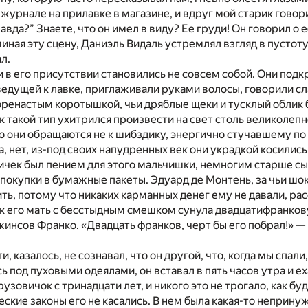
журнале на прилавке в магазине, и вдруг мой старик говор
авда?” Знаете, что он имел в виду? Ее груди! Он говорил о е
иная эту сцену, Даниэль Видаль устремлял взгляд в пустоту 
л.
 в его присутствии становились не совсем собой. Они под
 ведущей к лавке, приглаживали руками волосы, говорили с
оренастым коротышкой, чьи дряблые щеки и тусклый облик 
к такой тип ухитрился произвести на свет столь великолеп
о они обращаются не к шибздику, энергично стучавшему по
, нет, из-под своих напудренных век они украдкой косились
ичек был пением для этого мальчишки, немногим старше сы
покупки в бумажные пакеты. Эдуард де Монтень, за чьи шо
ть, потому что никаких карманных денег ему не давали, рас
ак его мать с бесстыдным смешком сунула двадцатифранков
жинсов Франко. «Двадцать франков, черт бы его побрал!» — 
, казалось, не сознавал, что он другой, что, когда мы спали,
 под пуховыми одеялами, он вставал в пять часов утра и ех
узовичок с тринадцати лет, и никого это не трогало, как бу
ческие законы его не касались. В нем была какая-то неприну