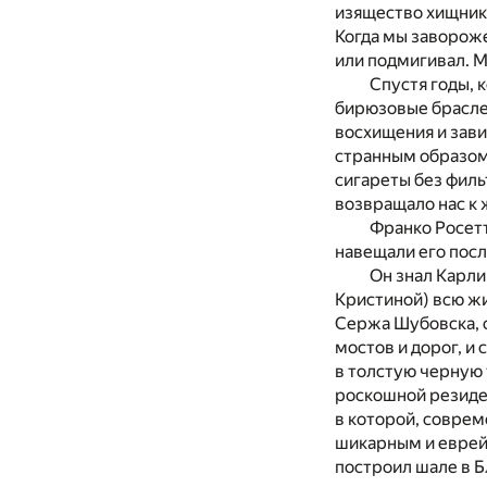
изящество хищника
Когда мы завороже
или подмигивал. М
Спустя годы, 
бирюзовые браслет
восхищения и зави
странным образом 
сигареты без филь
возвращало нас к 
Франко Росетт
навещали его посл
Он знал Карли
Кристиной) всю жи
Сержа Шубовска, 
мостов и дорог, и
в толстую черную
роскошной резиде
в которой, соврем
шикарным и еврейс
построил шале в Б