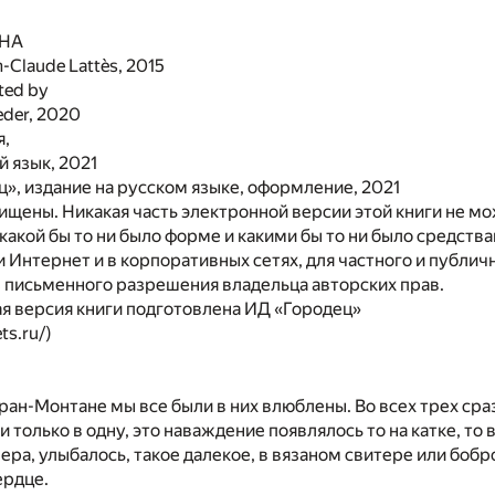
НА
n-Claude Lattès,
2015
ted by
eder,
2020
я,
й язык,
2021
», издание на русском языке, оформление,
2021
ищены. Никакая часть электронной версии этой книги не м
какой бы то ни было форме и какими бы то ни было средств
 Интернет и в корпоративных сетях, для частного и публич
 письменного разрешения владельца авторских прав.
я версия книги подготовлена ИД «Городец»
ts.ru/)
Кран-Монтане мы все были в них влюблены. Во всех трех сра
и только в одну, это наваждение появлялось то на катке, то 
лера, улыбалось, такое далекое, в вязаном свитере или боб
ердце.