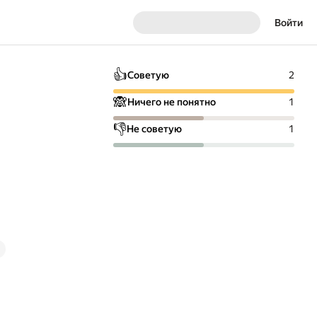
Войти
👍
Советую
2
🙈
Ничего не понятно
1
👎
Не советую
1