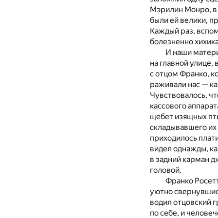
Мэрилин Монро, в 
были ей велики, пр
Каждый раз, вспом
болезненно хихика
И наши матери
на главной улице,
с отцом Франко, к
раживали нас — ка
Чувствовалось, чт
кассового аппарата
щебет изящных пт
складывавшего их 
приходилось плати
видел однажды, к
в задний карман д
головой.
Франко Росетти
уютно свернувшись
водил отцовский гр
по себе, и челове