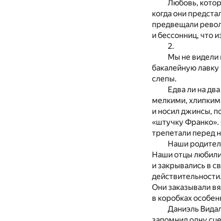
Любовь, котор
когда они предста
предвещали револ
и бессонниц, что и
2
.
Мы не видели 
бакалейную лавку 
слепы.
Едва ли на дв
мелкими, хлипкими
и носил джинсы, 
«штучку Франко». 
трепетали перед 
Наши родители
Наши отцы любили 
и закрывались в с
действительности.
Они заказывали вя
в коробках особен
Даниэль Видал
запомнил одну сце