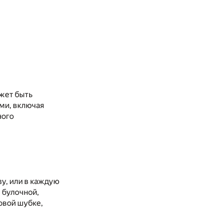
ожет быть
ами, включая
ного
зу, или в каждую
в булочной,
ровой шубке,