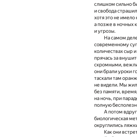
слишком сильно би
и свобода страшил
хотя это не имело
а позже в ночных 
и угрозы.
На самом деле
современному суп
количествах сыр и
прячась за внуши
скромными, вежлив
они брали уроки го
таскали там оран
не видели. Мы жил
без памяти, время
на ночь, при пар
полную бесполезн
А потом вдруг
биологическая мет
округлились ляжки
Как они встре