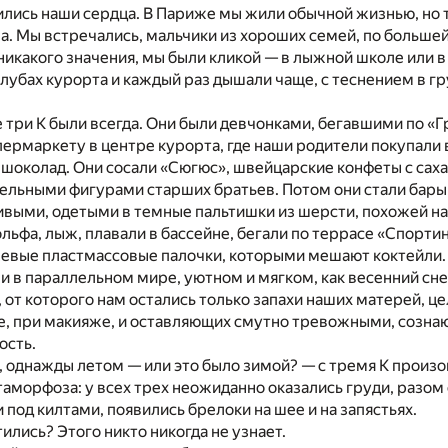
лись наши сердца. В Париже мы жили обычной жизнью, но т
а. Мы встречались, мальчики из хороших семей, по больше
 никакого значения, мы были кликой — в лыжной школе или в
клубах курорта и каждый раз дышали чаще, с теснением в гр
 три К были всегда. Они были девчонками, бегавшими по «Г
ермаркету в центре курорта, где наши родители покупали 
 шоколад. Они сосали «Сюгюс», швейцарские конфеты с са
тельными фигурами старших братьев. Потом они стали бар
ыми, одетыми в темные пальтишки из шерсти, похожей на к
льфа, лыж, плавали в бассейне, бегали по террасе «Спортин
жевые пластмассовые палочки, которыми мешают коктейли.
и в параллельном мире, уютном и мягком, как весенний сне
, от которого нам остались только запахи наших матерей, ц
аде, при макияже, и оставляющих смутно тревожными, созн
ость.
, однажды летом — или это было зимой? — с тремя К произ
аморфоза: у всех трех неожиданно оказались груди, разом
 под килтами, появились брелоки на шее и на запястьях.
тились? Этого никто никогда не узнает.