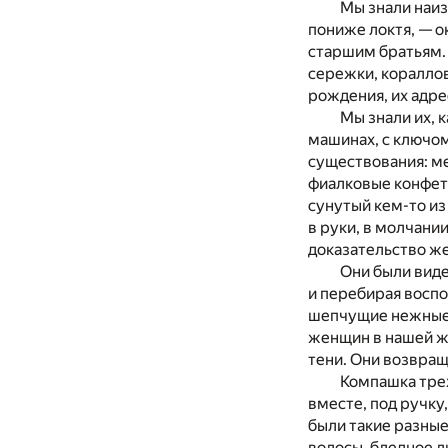
Мы знали наизу
пониже локтя, — 
старшим братьям. 
сережки, кораллов
рождения, их адре
Мы знали их, 
машинах, с ключом
существования: ме
фиалковые конфеты
сунутый кем-то из 
в руки, в молчан
доказательство же
Они были вид
и перебирая воспом
шепчущие нежные с
женщин в нашей жи
тени. Они возвращ
Компашка трех
вместе, под ручку,
были такие разные
волосы, бледное л