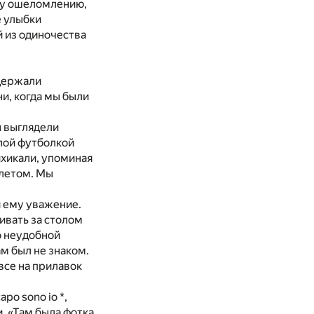
му ошеломлению,
е улыбки
 из одиночества
 держали
и, когда мы были
ы выглядели
лой футболкой
хикали, упоминая
 летом. Мы
и ему уважение.
ивать за столом
о неудобной
м был не знаком.
все на прилавок
 capo sono io
*
,
. «Там была фотка