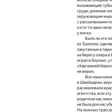
вызывающие губки
груди, длинные но
окружающим миром
с рассыпанными по
и кто-то один неп
у виска.
Было ли это з
из Триполи, сдела
закутанные в паре
на берегу озера в
играл в боулинг, 
«Харчевней Короле
не верил.
Все наши кани
в Швейцарии, верн
расхваливали красо
агентст­ва, всю эт
родители нас нико
не была для нас у
На лыжных трасса