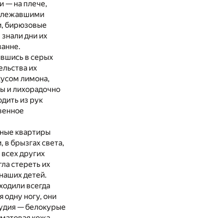
и — на плече,
адлежавшими
ки, бирюзовые
 знали дни их
занне.
ившись в серых
ельства их
кусом лимона,
ны и лихорадочно
одить из рук
венное
зные квартиры
, в брызгах света,
 всех других
ла стереть их
наших детей.
 ходили всегда
 одну ногу, они
аудия — белокурые
 матовая кожа,