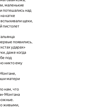
ии, маленькие
 и потешались над
на катке
, вспыхивали щеки,
й пистолет
тальянца
впервые появились,
ехстах ударах»
ки, даже когда
убе под
но никто ему
-Монтане,
наши матери
ло нам, что
ран-Монтана
евожные.
но живыми,