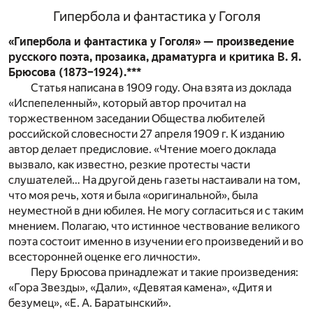
Гипербола и фантастика у Гоголя
«Гипербола и фантастика у Гоголя» — произведение
русского поэта, прозаика, драматурга и критика В. Я.
Брюсова (1873–1924).***
Статья написана в 1909 году. Она взята из доклада
«Испепеленный», который автор прочитал на
торжественном заседании Общества любителей
российской словесности 27 апреля 1909 г. К изданию
автор делает предисловие. «Чтение моего доклада
вызвало, как известно, резкие протесты части
слушателей… На другой день газеты настаивали на том,
что моя речь, хотя и была «оригинальной», была
неуместной в дни юбилея. Не могу согласиться и с таким
мнением. Полагаю, что истинное чествование великого
поэта состоит именно в изучении его произведений и во
всесторонней оценке его личности».
Перу Брюсова принадлежат и такие произведения:
«Гора Звезды», «Дали», «Девятая камена», «Дитя и
безумец», «Е. А. Баратынский».