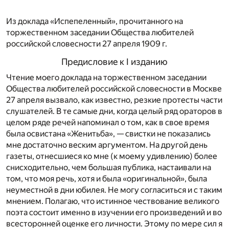
Из доклада «Испепеленный», прочитанного на
торжественном заседании Общества любителей
российской словесности 27 апреля 1909 г.
Предисловие к I изданию
Ч
тение моего доклада на торжественном заседании
Общества любителей российской словесности в Москве
27 апреля вызвало, как известно, резкие протесты части
слушателей. В те самые дни, когда целый ряд ораторов в
целом ряде речей напоминал о том, как в свое время
была освистана «Женитьба», — свистки не показались
мне достаточно веским аргументом. На другой день
газеты, отнесшиеся ко мне (к моему удивлению) более
снисходительно, чем большая публика, настаивали на
том, что моя речь, хотя и была «оригинальной», была
неуместной в дни юбилея. Не могу согласиться и с таким
мнением. Полагаю, что истинное чествование великого
поэта состоит именно в изучении его произведений и во
всесторонней оценке его личности. Этому по мере сил я