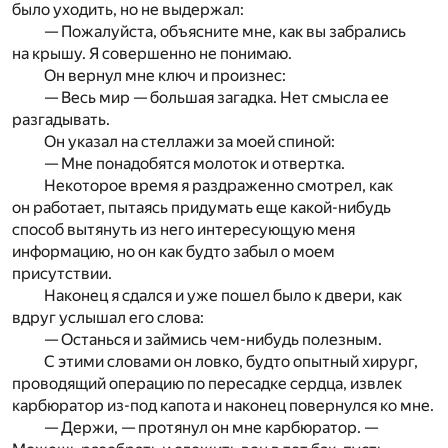
было уходить, но не выдержал:
— Пожалуйста, объясните мне, как вы забрались
на крышу. Я совершенно не понимаю.
Он вернул мне ключ и произнес:
— Весь мир — большая загадка. Нет смысла ее
разгадывать.
Он указал на стеллажи за моей спиной:
— Мне понадобятся молоток и отвертка.
Некоторое время я раздраженно смотрел, как
он работает, пытаясь придумать еще какой-нибудь
способ вытянуть из него интересующую меня
информацию, но он как будто забыл о моем
присутствии.
Наконец я сдался и уже пошел было к двери, как
вдруг услышал его слова:
— Останься и займись чем-нибудь полезным.
С этими словами он ловко, будто опытный хирург,
проводящий операцию по пересадке сердца, извлек
карбюратор из-под капота и наконец повернулся ко мне.
— Держи, — протянул он мне карбюратор. —