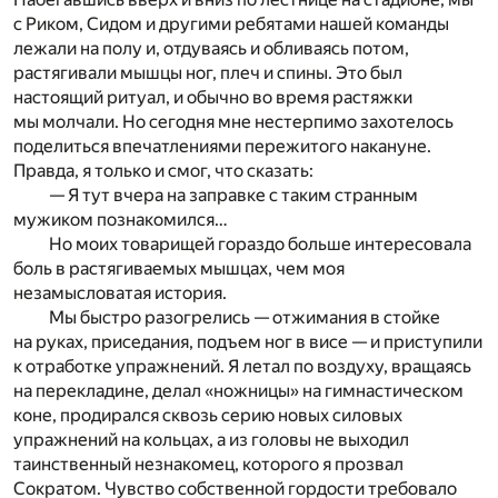
с Риком, Сидом и другими ребятами нашей команды
лежали на полу и, отдуваясь и обливаясь потом,
растягивали мышцы ног, плеч и спины. Это был
настоящий ритуал, и обычно во время растяжки
мы молчали. Но сегодня мне нестерпимо захотелось
поделиться впечатлениями пережитого накануне.
Правда, я только и смог, что сказать:
— Я тут вчера на заправке с таким странным
мужиком познакомился…
Но моих товарищей гораздо больше интересовала
боль в растягиваемых мышцах, чем моя
незамысловатая история.
Мы быстро разогрелись — отжимания в стойке
на руках, приседания, подъем ног в висе — и приступили
к отработке упражнений. Я летал по воздуху, вращаясь
на перекладине, делал «ножницы» на гимнастическом
коне, продирался сквозь серию новых силовых
упражнений на кольцах, а из головы не выходил
таинственный незнакомец, которого я прозвал
Сократом. Чувство собственной гордости требовало