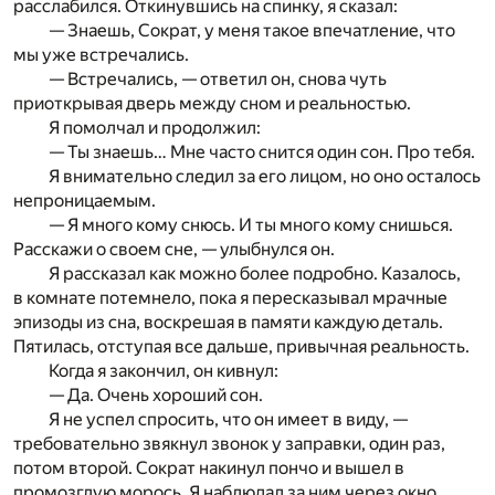
расслабился. Откинувшись на спинку, я сказал:
— Знаешь, Сократ, у меня такое впечатление, что
мы уже встречались.
— Встречались, — ответил он, снова чуть
приоткрывая дверь между сном и реальностью.
Я помолчал и продолжил:
— Ты знаешь… Мне часто снится один сон. Про тебя.
Я внимательно следил за его лицом, но оно осталось
непроницаемым.
— Я много кому снюсь. И ты много кому снишься.
Расскажи о своем сне, — улыбнулся он.
Я рассказал как можно более подробно. Казалось,
в комнате потемнело, пока я пересказывал мрачные
эпизоды из сна, воскрешая в памяти каждую деталь.
Пятилась, отступая все дальше, привычная реальность.
Когда я закончил, он кивнул:
— Да. Очень хороший сон.
Я не успел спросить, что он имеет в виду, —
требовательно звякнул звонок у заправки, один раз,
потом второй. Сократ накинул пончо и вышел в
промозглую морось. Я наблюдал за ним через окно.