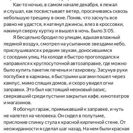
Как-то ночью, в самом начале декабря, я лежал
и слушал, как посвистывает ветер, просачиваясь сквозь
небольшую трещину в окне. Поняв, что заснуть все
равно не удастся, я натянул джинсы, влез в кроссовки,
накинул сверху куртку и вышел в ночь. Было 3:05.
Я бесцельно бродил по улицам, вдыхая влажный
ледяной воздух, смотрел на усыпанное звездами небо,
прислушивался к редким звукам, доносившимся
с соседних улиц. На холоде я быстро проголодался и
направился к круглосуточной автозаправке, где можно
было купить пакетик печенья и газировку. Засунув руки
поглубже в карманы, я быстрыми шагами пошел через
кампус, мимо спящих домов, и скоро увидел огни
заправки. Это был настоящий неоновый оазис,
сверкавший среди пустыни закрытых кафе, кинотеатров
и магазинов.
Я обогнул гараж, примыкавший к заправке, и чуть
не налетел на человека. Он сидел в полутьме,
прислонив спинку стула к красной кирпичной стене. От
неожиданности я сделал шаг назад. На нем были красная