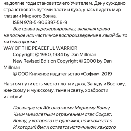
на долгие годы становится его Учителем. Дэну суждено
странствовать путями плоти и духа, учась видеть мир
глазами Мирного Воина.
ISBN 978-5-906897-58-9
Все права зарезервированы, включая право
на полное или частичное воспроизведение в какой бы то
ни было форме.
WAY OF THE PEACEFUL WARRIOR
Copyright © 1980, 1984 by Dan Millman
New Revised Edition Copyright © 2000 by Dan
Millman
© ООО Книжное издательство «София», 2019
На этом пути есть место плоти и духу, Западу и Востоку,
женскому и мужскому, тьме и свету, храбрости
и любви!
Посвящается Абсолютному Мирному Воину,
Чьим мимолетным отражением стал Сократ;
Воину, у которого не одно имя, но множество
И который был и остается источником каждого