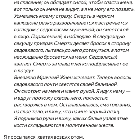
на спасение; он обладает силой, чтобы спасти меня,
вот только он меня не видит, а я не могу его позвать.
Усмехаясь моему страху, Смерть в черном
капюшоне резко разворачивается и встречается
взглядом с седовласым мужчиной; он смеется ей
в лицо. Пораженный, я наблюдаю. В следующую
секунду призрак Смерти делает бросок в сторону
седовласого, пытаясь до него дотянуться, а потом
неожиданно бросается на меня. Седовласый
хватает Смерть за плащ и легко подбрасывает ее
в воздух.
Внезапно Мрачный Жнец исчезает. Теперь волосы
седовласого почти светятся своей белизной.
Он смотрит на меня и манит рукой. Я иду к нему —
и вдруг прохожу сквозь него, полностью
растворяясь в нем. Останавливаюсь, смотрю вниз,
на свое тело, и вижу, что на мне черный плащ.
Я поднимаю руки и вижу, как их белые узловатые
кости складываются в молитвенном жесте.
Я просыпался, хватая воздух ртом.