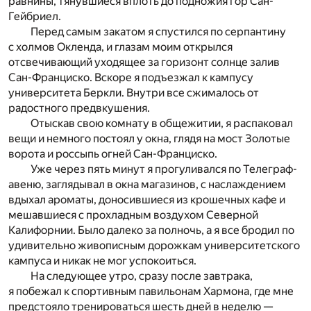
равнины, тянувшиеся вплоть до подножия гор Сан-
Гейбриел.
Перед самым закатом я спустился по серпантину
с холмов Окленда, и глазам моим открылся
отсвечивающий уходящее за горизонт солнце залив
Сан-Франциско. Вскоре я подъезжал к кампусу
университета Беркли. Внутри все сжималось от
радостного предвкушения.
Отыскав свою комнату в общежитии, я распаковал
вещи и немного постоял у окна, глядя на мост Золотые
ворота и россыпь огней Сан-Франциско.
Уже через пять минут я прогуливался по Телеграф-
авеню, заглядывал в окна магазинов, с наслаждением
вдыхал ароматы, доносившиеся из крошечных кафе и
мешавшиеся с прохладным воздухом Северной
Калифорнии. Было далеко за полночь, а я все бродил по
удивительно живописным дорожкам университетского
кампуса и никак не мог успокоиться.
На следующее утро, сразу после завтрака,
я побежал к спортивным павильонам Хармона, где мне
предстояло тренироваться шесть дней в неделю —