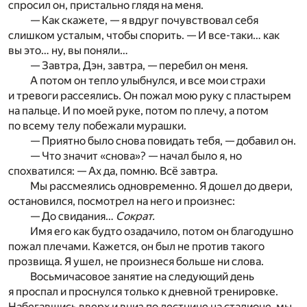
спросил он, пристально глядя на меня.
— Как скажете, — я вдруг почувствовал себя
слишком усталым, чтобы спорить. — И все-таки… как
вы это… ну, вы поняли…
— Завтра, Дэн, завтра, — перебил он меня.
А потом он тепло улыбнулся, и все мои страхи
и тревоги рассеялись. Он пожал мою руку с пластырем
на пальце. И по моей руке, потом по плечу, а потом
по всему телу побежали мурашки.
— Приятно было снова повидать тебя, — добавил он.
— Что значит «снова»? — начал было я, но
спохватился: — Ах да, помню. Всё завтра.
Мы рассмеялись одновременно. Я дошел до двери,
остановился, посмотрел на него и произнес:
— До свидания…
Сократ.
Имя его как будто озадачило, потом он благодушно
пожал плечами. Кажется, он был не против такого
прозвища. Я ушел, не произнеся больше ни слова.
Восьмичасовое занятие на следующий день
я проспал и проснулся только к дневной тренировке.
Набегавшись вверх и вниз по лестнице на стадионе, мы