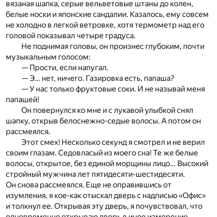
вязаная шапка, серые вельветовые штаны до колен,
белые носки и японские сандалии. Казалось, ему совсем
не холодно в легкой ветровке, хотя термометр над его
головой показывал четыре градуса.
Не поднимая головы, он произнес глубоким, почти
музыкальным голосом:
— Прости, если напугал.
— Э… нет, ничего. Газировка есть, папаша?
— У нас только фруктовые соки. И не называй меня
папашей!
Он повернулся ко мне и с лукавой улыбкой снял
шапку, открыв белоснежно-седые волосы. А потом он
рассмеялся.
Этот смех! Несколько секунд я смотрел и не верил
своим глазам. Седовласый из моего сна! Те же белые
волосы, открытое, без единой морщины лицо… Высокий
стройный мужчина лет пятидесяти-шестидесяти.
Он снова рассмеялся. Еще не оправившись от
изумления, я кое-как отыскал дверь с надписью «Офис»
и толкнул ее. Открывая эту дверь, я почувствовал, что
одновременно открываю дверь в иное измерение.