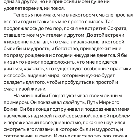
одна за другой, но не приносили моей душе ни
удовлетворения, ни покоя.
Теперь я понимаю, что в некотором смысле проспал
все эти годы и та жизнь мне просто снилась. Так
продолжалось до тех пор, пока я не встретил Сократа,
ставшего моим учителем и другом. До этой встречи
я искренне полагал, что счастливая жизнь, в которой
были бы и мудрость, и богатство, принадлежит мне
по праву рождения и с годами никуда не денется. Я бы
ни за что не мог предположить, что мне придется
учиться,
как
жить, что существуют особенные практики
и способы видения мира, которыми нужно будет
овладеть для того, чтобы пробудиться к простой и
счастливой жизни.
На мои ошибки Сократ указывал своим личным
примером. Он показывал
свой
путь, Путь Мирного
Воина. Он без конца подтрунивал и поддразнивал меня,
насмехаясь над моей такой серьезной, полной проблем
и переживаний повседневностью, пока я не научился
смотреть его глазами, в которых были и мудрость, и
сострадание, и юмор. И он не сдался до тех пор, пока я