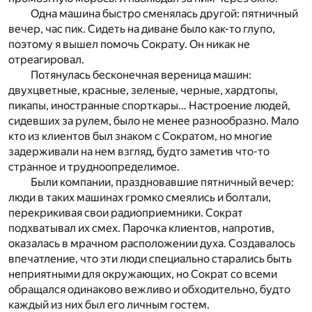
Одна машина быстро сменялась другой: пятничный
вечер, час пик. Сидеть на диване было как-то глупо,
поэтому я вышел помочь Сократу. Он никак не
отреагировал.
Потянулась бесконечная вереница машин:
двухцветные, красные, зеленые, черные, хардтопы,
пикапы, иностранные спорткары… Настроение людей,
сидевших за рулем, было не менее разнообразно. Мало
кто из клиентов был знаком с Сократом, но многие
задерживали на нем взгляд, будто заметив что-то
странное и трудноопределимое.
Были компании, праздновавшие пятничный вечер:
люди в таких машинах громко смеялись и болтали,
перекрикивая свои радиоприемники. Сократ
подхватывал их смех. Парочка клиентов, напротив,
оказалась в мрачном расположении духа. Создавалось
впечатление, что эти люди специально старались быть
неприятными для окружающих, но Сократ со всеми
обращался одинаково вежливо и обходительно, будто
каждый из них был его личным гостем.