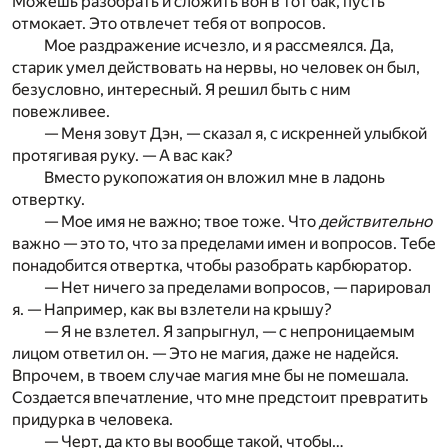
Можешь разобрать и сложить вон в тот бак, пусть
отмокает. Это отвлечет тебя от вопросов.
Мое раздражение исчезло, и я рассмеялся. Да,
старик умел действовать на нервы, но человек он был,
безусловно, интересный. Я решил быть с ним
повежливее.
— Меня зовут Дэн, — сказал я, с искренней улыбкой
протягивая руку. — А вас как?
Вместо рукопожатия он вложил мне в ладонь
отвертку.
— Мое имя не важно; твое тоже. Что
действительно
важно — это то, что за пределами имен и вопросов. Тебе
понадобится отвертка, чтобы разобрать карбюратор.
— Нет ничего за пределами вопросов, — парировал
я. — Например, как вы взлетели на крышу?
— Я не взлетел. Я запрыгнул, — с непроницаемым
лицом ответил он. — Это не магия, даже не надейся.
Впрочем, в твоем случае магия мне бы не помешала.
Создается впечатление, что мне предстоит превратить
придурка в человека.
— Черт, да кто вы вообще такой, чтобы…