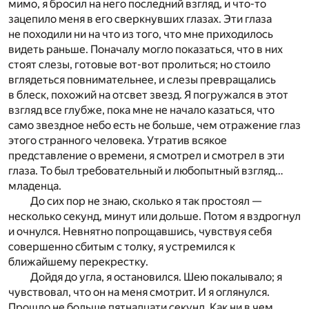
мимо, я бросил на него последний взгляд, и что-то
зацепило меня в его сверкнувших глазах. Эти глаза
не походили ни на что из того, что мне приходилось
видеть раньше. Поначалу могло показаться, что в них
стоят слезы, готовые вот-вот пролиться; но стоило
вглядеться повнимательнее, и слезы превращались
в блеск, похожий на отсвет звезд. Я погружался в этот
взгляд все глубже, пока мне не начало казаться, что
само звездное небо есть не больше, чем отражение глаз
этого странного человека. Утратив всякое
представление о времени, я смотрел и смотрел в эти
глаза. То был требовательный и любопытный взгляд…
младенца.
До сих пор не знаю, сколько я так простоял —
несколько секунд, минут или дольше. Потом я вздрогнул
и очнулся. Невнятно попрощавшись, чувствуя себя
совершенно сбитым с толку, я устремился к
ближайшему перекрестку.
Дойдя до угла, я остановился. Шею покалывало; я
чувствовал, что он на меня смотрит. И я оглянулся.
Прошло не больше пятнадцати секунд. Как ни в чем