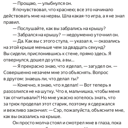
— Прощаю, — улыбнулся он.
Я почувствовал, что краснею; все это начинало
действовать мне на нервы. Шла какая-то игра, а я не знал
правил.
— Послушайте, как вы забрались на крышу?
— Забрался на крышу? — недоуменно уточнил он.
— Да. Как вы с этого стула, — указал я, — оказались
на этой крыше меньше чем за двадцать секунд?
Вы сидели, прислонившись к стене, прямо здесь. Я
отвернулся, дошел до угла, а вы…
— Я прекрасно знаю, что
я
делал, — загудел он. —
Совершенно незачем мне это объяснять. Вопрос
в другом: знаешь ли, что делал
ты?
— Конечно, я знаю, что я делал! — Вот теперь я
разозлился не на шутку. Что я, мальчишка, чтобы меня
так отчитывали?! Но мне ужасно хотелось знать, что
за трюк проделал этот старик, поэтому я сдержался
и вежливо закончил: — Сэр, пожалуйста, объясните мне,
как вы оказались на крыше.
Он просто молча стоял и смотрел мне в глаза, пока