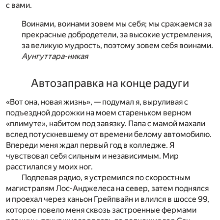
с вами.
Воинами, воинами зовем мы себя; мы сражаемся за
прекрасные добродетели, за высокие устремления,
за великую мудрость, поэтому зовем себя воинами.
Аунгуттара-никая
Автозаправка на конце радуги
«Вот она, новая жизнь», — подумал я, выруливая с
подъездной дорожки на моем стареньком верном
«плимуте», набитом под завязку. Папа с мамой махали
вслед потускневшему от времени белому автомобилю.
Впереди меня ждал первый год в колледже. Я
чувствовал себя сильным и независимым. Мир
расстилался у моих ног.
Подпевая радио, я устремился по скоростным
магистралям Лос-Анджелеса на север, затем поднялся
и проехал через каньон Грейпвайн и влился в шоссе 99,
которое повело меня сквозь застроенные фермами