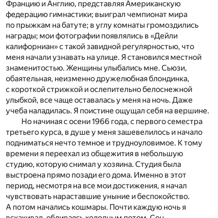
Францию и Англию, представляя Американскую
федерацию гимнастики; выиграл чемпионат мира
по прыжкам на батуте; в углу комнаты громоздились
награды; мои фотографии появлялись в «Дейли
калифорниан» с такой завидной регулярностью, что
меня начали узнавать на улице. Я становился местной
знаменитостью. Женщины улыбались мне. Сьюзи,
обаятельная, неизменно дружелюбная блондинка,
с короткой стрижкой и ослепительно белоснежной
улыбкой, все чаще оставалась у меня на ночь. Даже
учеба наладилась. Я поистине ощущал себя на вершине.
Но начиная с осени 1966 года, с первого семестра
третьего курса, в душе у меня зашевелилось и начало
подниматься нечто темное и трудноуловимое. К тому
времени я переехал из общежития в небольшую
студию, которую снимал у хозяина. Студия была
выстроена прямо позади его дома. Именно в этот
период, несмотря на все мои достижения, я начал
чувствовать нараставшие уныние и беспокойство.
А потом начались кошмары. Почти каждую ночь я
вскакивал, обливаясь холодным потом. Сон,