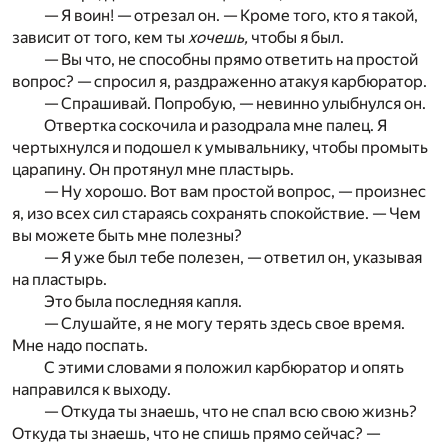
— Я воин! — отрезал он. — Кроме того, кто я такой,
зависит от того, кем ты
хочешь,
чтобы я был.
— Вы что, не способны прямо ответить на простой
вопрос? — спросил я, раздраженно атакуя карбюратор.
— Спрашивай. Попробую, — невинно улыбнулся он.
Отвертка соскочила и разодрала мне палец. Я
чертыхнулся и подошел к умывальнику, чтобы промыть
царапину. Он протянул мне пластырь.
— Ну хорошо. Вот вам простой вопрос, — произнес
я, изо всех сил стараясь сохранять спокойствие. — Чем
вы можете быть мне полезны?
— Я уже был тебе полезен, — ответил он, указывая
на пластырь.
Это была последняя капля.
— Слушайте, я не могу терять здесь свое время.
Мне надо поспать.
С этими словами я положил карбюратор и опять
направился к выходу.
— Откуда ты знаешь, что не спал всю свою жизнь?
Откуда ты знаешь, что не спишь прямо сейчас? —