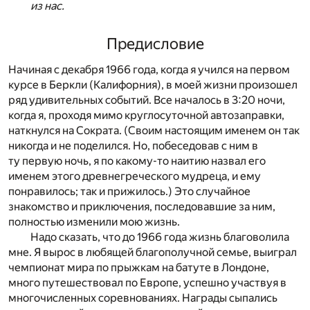
из нас.
Предисловие
Начиная с декабря 1966 года, когда я учился на первом
курсе в Беркли (Калифорния), в моей жизни произошел
ряд удивительных событий. Все началось в 3:20 ночи,
когда я, проходя мимо круглосуточной автозаправки,
наткнулся на Сократа. (Своим настоящим именем он так
никогда и не поделился. Но, побеседовав с ним в
ту первую ночь, я по какому-то наитию назвал его
именем этого древнегреческого мудреца, и ему
понравилось; так и прижилось.) Это случайное
знакомство и приключения, последовавшие за ним,
полностью изменили мою жизнь.
Надо сказать, что до 1966 года жизнь благоволила
мне. Я вырос в любящей благополучной семье, выиграл
чемпионат мира по прыжкам на батуте в Лондоне,
много путешествовал по Европе, успешно участвуя в
многочисленных соревнованиях. Награды сыпались