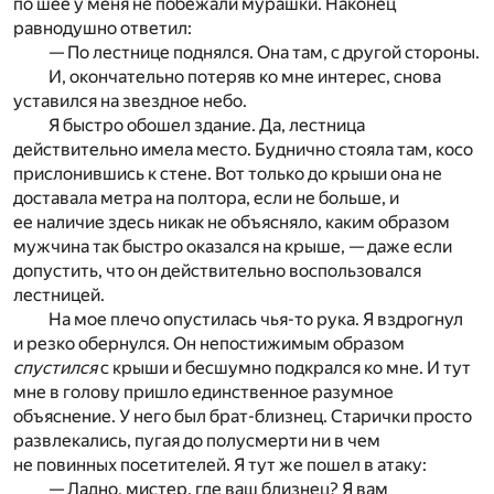
по шее у меня не побежали мурашки. Наконец
равнодушно ответил:
— По лестнице поднялся. Она там, с другой стороны.
И, окончательно потеряв ко мне интерес, снова
уставился на звездное небо.
Я быстро обошел здание. Да, лестница
действительно имела место. Буднично стояла там, косо
прислонившись к стене. Вот только до крыши она не
доставала метра на полтора, если не больше, и
ее наличие здесь никак не объясняло, каким образом
мужчина так быстро оказался на крыше, — даже если
допустить, что он действительно воспользовался
лестницей.
На мое плечо опустилась чья-то рука. Я вздрогнул
и резко обернулся. Он непостижимым образом
спустился
с крыши и бесшумно подкрался ко мне. И тут
мне в голову пришло единственное разумное
объяснение. У него был брат-близнец. Старички просто
развлекались, пугая до полусмерти ни в чем
не повинных посетителей. Я тут же пошел в атаку:
— Ладно, мистер, где ваш близнец? Я вам