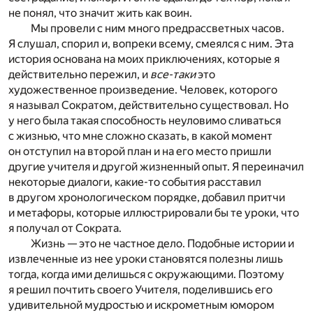
не понял, что значит жить как воин.
Мы провели с ним много предрассветных часов.
Я слушал, спорил и, вопреки всему, смеялся с ним. Эта
история основана на моих приключениях, которые я
действительно пережил, и
все-таки
это
художественное произведение. Человек, которого
я называл Сократом, действительно существовал. Но
у него была такая способность неуловимо сливаться
с жизнью, что мне сложно сказать, в какой момент
он отступил на второй план и на его место пришли
другие учителя и другой жизненный опыт. Я переиначил
некоторые диалоги, какие-то события расставил
в другом хронологическом порядке, добавил притчи
и метафоры, которые иллюстрировали бы те уроки, что
я получал от Сократа.
Жизнь — это не частное дело. Подобные истории и
извлеченные из нее уроки становятся полезны лишь
тогда, когда ими делишься с окружающими. Поэтому
я решил почтить своего Учителя, поделившись его
удивительной мудростью и искрометным юмором