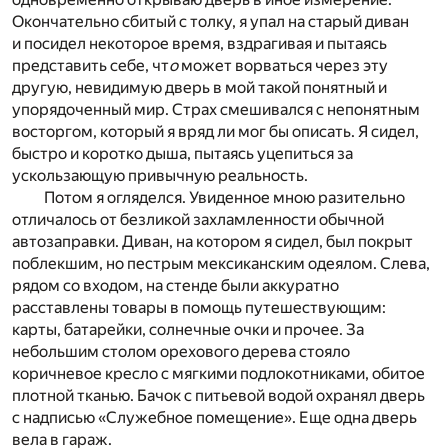
Окончательно сбитый с толку, я упал на старый диван
и посидел некоторое время, вздрагивая и пытаясь
представить себе, чт
о
может ворваться через эту
другую, невидимую дверь в мой такой понятный и
упорядоченный мир. Страх cмешивался с непонятным
восторгом, который я вряд ли мог бы описать. Я сидел,
быстро и коротко дыша, пытаясь уцепиться за
ускользающую привычную реальность.
Потом я огляделся. Увиденное мною разительно
отличалось от безликой захламленности обычной
автозаправки. Диван, на котором я сидел, был покрыт
поблекшим, но пестрым мексиканским одеялом. Слева,
рядом со входом, на стенде были аккуратно
расставлены товары в помощь путешествующим:
карты, батарейки, солнечные очки и прочее. За
небольшим столом орехового дерева стояло
коричневое кресло с мягкими подлокотниками, обитое
плотной тканью. Бачок с питьевой водой охранял дверь
с надписью «Служебное помещение». Еще одна дверь
вела в гараж.