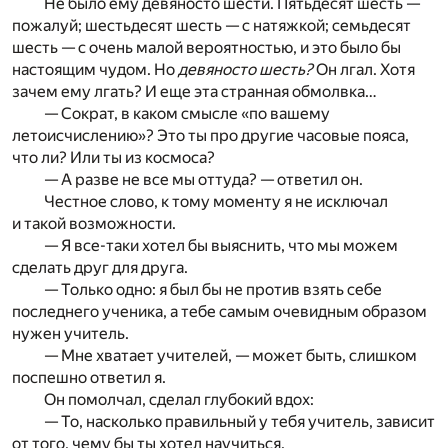
Не было ему девяносто шести. Пятьдесят шесть —
пожалуй; шестьдесят шесть — с натяжкой; семьдесят
шесть — с очень малой вероятностью, и это было бы
настоящим чудом. Но
девяносто шесть?
Он лгал. Хотя
зачем ему лгать? И еще эта странная обмолвка…
— Сократ, в каком смысле «по вашему
летоисчислению»? Это ты про другие часовые пояса,
что ли? Или ты из космоса?
— А разве не все мы оттуда? — ответил он.
Честное слово, к тому моменту я не исключал
и такой возможности.
— Я все-таки хотел бы выяснить, что мы можем
сделать друг для друга.
— Только одно: я был бы не против взять себе
последнего ученика, а тебе самым очевидным образом
нужен учитель.
— Мне хватает учителей, — может быть, слишком
поспешно ответил я.
Он помолчал, сделал глубокий вдох:
— То, насколько правильный у тебя учитель, зависит
от того, чему бы ты хотел научиться.