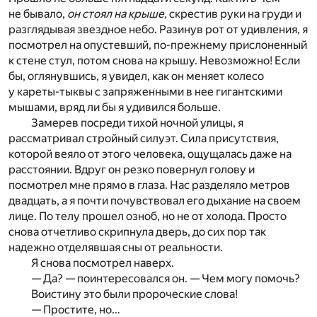
не бывало,
он стоял на крыше,
скрестив руки на груди и
разглядывая звездное небо. Разинув рот от удивления, я
посмотрел на опустевший, по-прежнему прислоненный
к стене стул, потом снова на крышу. Невозможно! Если
бы, оглянувшись, я увидел, как он меняет колесо
у кареты-тыквы с запряженными в нее гигантскими
мышами, вряд ли бы я удивился больше.
Замерев посреди тихой ночной улицы, я
рассматривал стройный силуэт. Сила присутствия,
которой веяло от этого человека, ощущалась даже на
расстоянии. Вдруг он резко повернул голову и
посмотрел мне прямо в глаза. Нас разделяло метров
двадцать, а я почти почувствовал его дыхание на своем
лице. По телу прошел озноб, но не от холода. Просто
снова отчетливо скрипнула дверь, до сих пор так
надежно отделявшая сны от реальности.
Я снова посмотрел наверх.
— Да? — поинтересовался он. — Чем могу помочь?
Воистину это были пророческие слова!
— Простите, но…