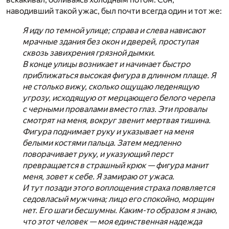
наводивший такой ужас, был почти всегда один и тот же:
Я иду по темной улице; справа и слева нависают
мрачные здания без окон и дверей, проступая
сквозь завихрения грязной дымки.
В конце улицы возникает и начинает быстро
приближаться высокая фигура в длинном плаще. Я
не столько вижу, сколько ощущаю леденящую
угрозу, исходящую от мерцающего белого черепа
с черными провалами вместо глаз. Эти провалы
смотрят на меня, вокруг звенит мертвая тишина.
Фигура поднимает руку и указывает на меня
белыми костями пальца. Затем медленно
поворачивает руку, и указующий перст
превращается в страшный крюк — фигура манит
меня, зовет к себе. Я замираю от ужаса.
И тут позади этого воплощения страха появляется
седовласый мужчина; лицо его спокойно, морщин
нет. Его шаги бесшумны. Каким-то образом я знаю,
что этот человек — моя единственная надежда