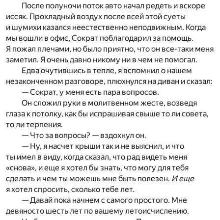
После полуночи поток авто начал редеть и вскоре
иссяк. Прохладный воздух после всей этой суеты
и шумихи казался неестественно неподвижным. Когда
мы вошли в офис, Сократ поблагодарил за помощь.
Я пожал плечами, но было приятно, что он все-таки меня
заметил. Я очень давно никому ни в чем не помогал.
Едва очутившись в тепле, я вспомнил о нашем
незаконченном разговоре, плюхнулся на диван и сказал:
— Сократ, у меня есть пара вопросов.
Он сложил руки в молитвенном жесте, возведя
глаза к потолку, как бы испрашивая свыше то ли совета,
то ли терпения.
— Что за вопросы? — вздохнул он.
— Ну, я насчет крыши так и не выяснил, и что
ты имел в виду, когда сказал, что рад видеть меня
«снова», и еще я хотел бы знать, что могу для тебя
сделать и чем ты можешь мне быть полезен.
И еще
я хотел спросить, сколько тебе лет.
— Давай пока начнем с самого простого. Мне
девяносто шесть лет по вашему летоисчислению.