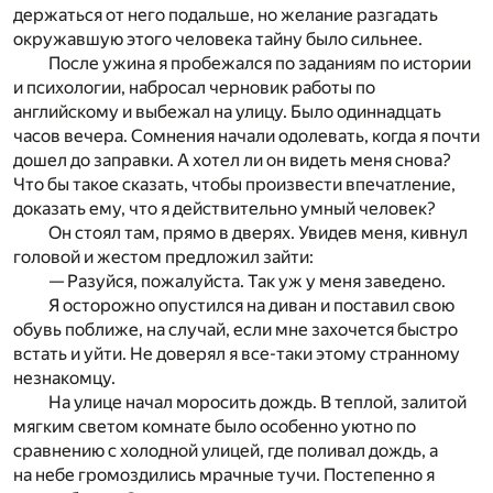
держаться от него подальше, но желание разгадать
окружавшую этого человека тайну было сильнее.
После ужина я пробежался по заданиям по истории
и психологии, набросал черновик работы по
английскому и выбежал на улицу. Было одиннадцать
часов вечера. Сомнения начали одолевать, когда я почти
дошел до заправки. А хотел ли он видеть меня снова?
Что бы такое сказать, чтобы произвести впечатление,
доказать ему, что я действительно умный человек?
Он стоял там, прямо в дверях. Увидев меня, кивнул
головой и жестом предложил зайти:
— Разуйся, пожалуйста. Так уж у меня заведено.
Я осторожно опустился на диван и поставил свою
обувь поближе, на случай, если мне захочется быстро
встать и уйти. Не доверял я все-таки этому странному
незнакомцу.
На улице начал моросить дождь. В теплой, залитой
мягким светом комнате было особенно уютно по
сравнению с холодной улицей, где поливал дождь, а
на небе громоздились мрачные тучи. Постепенно я