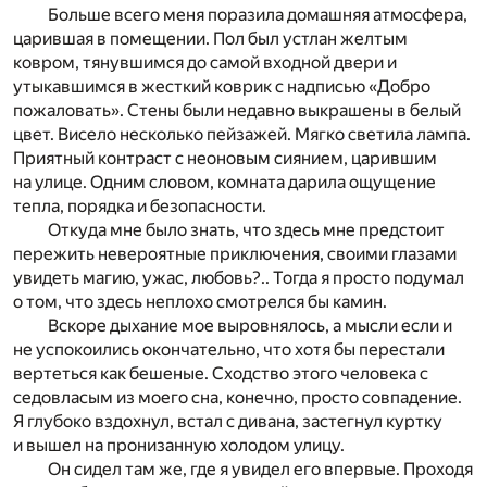
Больше всего меня поразила домашняя атмосфера,
царившая в помещении. Пол был устлан желтым
ковром, тянувшимся до самой входной двери и
утыкавшимся в жесткий коврик с надписью «Добро
пожаловать». Стены были недавно выкрашены в белый
цвет. Висело несколько пейзажей. Мягко светила лампа.
Приятный контраст с неоновым сиянием, царившим
на улице. Одним словом, комната дарила ощущение
тепла, порядка и безопасности.
Откуда мне было знать, что здесь мне предстоит
пережить невероятные приключения, своими глазами
увидеть магию, ужас, любовь?.. Тогда я просто подумал
о том, что здесь неплохо смотрелся бы камин.
Вскоре дыхание мое выровнялось, а мысли если и
не успокоились окончательно, что хотя бы перестали
вертеться как бешеные. Сходство этого человека с
седовласым из моего сна, конечно, просто совпадение.
Я глубоко вздохнул, встал с дивана, застегнул куртку
и вышел на пронизанную холодом улицу.
Он сидел там же, где я увидел его впервые. Проходя