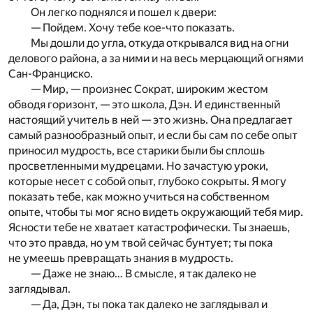
Он легко поднялся и пошел к двери:
— Пойдем. Хочу тебе кое-что показать.
Мы дошли до угла, откуда открывался вид на огни
делового района, а за ними и на весь мерцающий огнями
Сан-Франциско.
— Мир, — произнес Сократ, широким жестом
обводя горизонт, — это школа, Дэн. И единственный
настоящий учитель в ней — это жизнь. Она предлагает
самый разнообразный опыт, и если бы сам по себе опыт
приносил мудрость, все старики были бы сплошь
просветленными мудрецами. Но зачастую уроки,
которые несет с собой опыт, глубоко сокрыты. Я могу
показать тебе, как можно учиться на собственном
опыте, чтобы ты мог ясно видеть окружающий тебя мир.
Ясности тебе не хватает катастрофически. Ты знаешь,
что это правда, но ум твой сейчас бунтует; ты пока
не умеешь превращать знания в мудрость.
— Даже не знаю… В смысле, я так далеко не
заглядывал.
— Да, Дэн, ты пока так далеко не заглядывал и