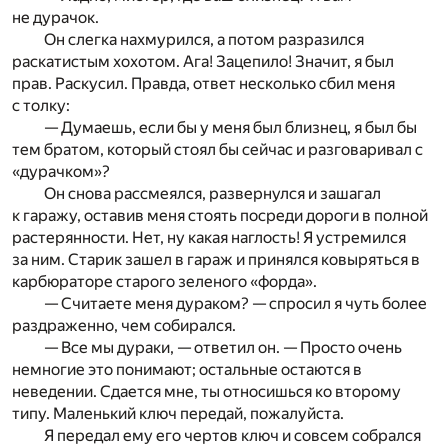
не дурачок.
Он слегка нахмурился, а потом разразился
раскатистым хохотом. Ага! Зацепило! Значит, я был
прав. Раскусил. Правда, ответ несколько сбил меня
с толку:
— Думаешь, если бы у меня был близнец, я был бы
тем братом, который стоял бы сейчас и разговаривал с
«дурачком»?
Он снова рассмеялся, развернулся и зашагал
к гаражу, оставив меня стоять посреди дороги в полной
растерянности. Нет, ну какая наглость! Я устремился
за ним. Старик зашел в гараж и принялся ковыряться в
карбюраторе старого зеленого «форда».
— Считаете меня дураком? — спросил я чуть более
раздраженно, чем собирался.
— Все мы дураки, — ответил он. — Просто очень
немногие это понимают; остальные остаются в
неведении. Сдается мне, ты относишься ко второму
типу. Маленький ключ передай, пожалуйста.
Я передал ему его чертов ключ и совсем собрался