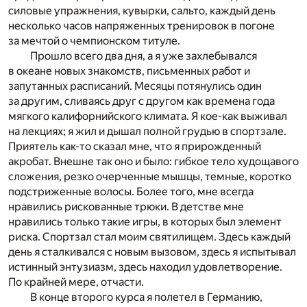
силовые упражнения, кувырки, сальто, каждый день
несколько часов напряженных тренировок в погоне
за мечтой о чемпионском титуле.
Прошло всего два дня, а я уже захлебывался
в океане новых знакомств, письменных работ и
запутанных расписаний. Месяцы потянулись один
за другим, сливаясь друг с другом как времена года
мягкого калифорнийского климата. Я кое-как выживал
на лекциях; я жил и дышал полной грудью в спортзале.
Приятель как-то сказал мне, что я прирожденный
акробат. Внешне так оно и было: гибкое тело худощавого
сложения, резко очерченные мышцы, темные, коротко
подстриженные волосы. Более того, мне всегда
нравились рискованные трюки. В детстве мне
нравились только такие игры, в которых был элемент
риска. Спортзал стал моим святилищем. Здесь каждый
день я сталкивался с новым вызовом, здесь я испытывал
истинный энтузиазм, здесь находил удовлетворение.
По крайней мере, отчасти.
В конце второго курса я полетел в Германию,