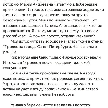
историю. Мария Андреевна читает мои Люберецкие
приключения (вторые, те самые «страшные роды» были
там») И через строчку изрекает одну за другой
безобидные шутки. Меня по-немногу отпускает. Тут
в кабинет загладывает Татьяна Алексадровна, и чтения
продолжаются. Я к тому моменту, почему-то совсем
расслабилась. А может, просто, отдалась течению?
Моя история третьих родов началась тоже в стенах
17 роддома города Санкт-Петербурга. Но несколько
раньше.
Кире тогда еще было только 4 акушерских недели.
И я ехала в 17 роддом после посещения женской
консультации.
По щекам текли крокодиловые слезы. А я тогда
даже не знала, примут меня в роддоме сегодня или нет.
Утро, которое так радостно началось, я думала что
встану на учет и пойду лопать пирожные, вмиг стало
наполнено серыми тучами Петербурга.
…
Узнала о беременности я за два дня до этого.