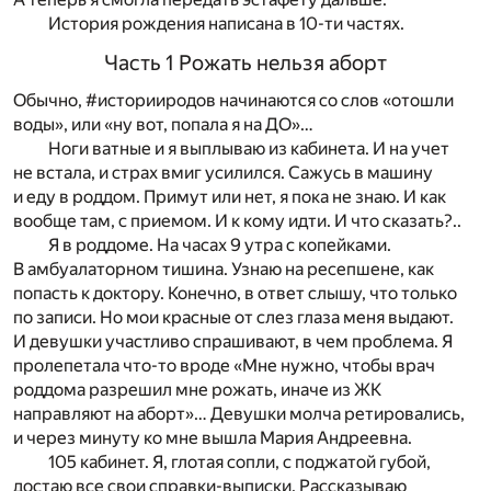
История рождения написана в 10-ти частях.
Часть 1 Рожать нельзя аборт
Обычно, #историиродов начинаются со слов «отошли
воды», или «ну вот, попала я на ДО»…
Ноги ватные и я выплываю из кабинета. И на учет
не встала, и страх вмиг усилился. Сажусь в машину
и еду в роддом. Примут или нет, я пока не знаю. И как
вообще там, с приемом. И к кому идти. И что сказать?..
Я в роддоме. На часах 9 утра с копейками.
В амбуалаторном тишина. Узнаю на ресепшене, как
попасть к доктору. Конечно, в ответ слышу, что только
по записи. Но мои красные от слез глаза меня выдают.
И девушки участливо спрашивают, в чем проблема. Я
пролепетала что-то вроде «Мне нужно, чтобы врач
роддома разрешил мне рожать, иначе из ЖК
направляют на аборт»… Девушки молча ретировались,
и через минуту ко мне вышла Мария Андреевна.
105 кабинет. Я, глотая сопли, с поджатой губой,
достаю все свои справки-выписки. Рассказываю