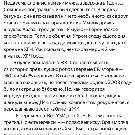
Недвусмысленные намеки мужа, задержка в 1 день…
Сомнения подкрались, и был сделан тест. В первые
секунды он не показывал ничего необычного, как вдруг
стала проявляться вторая полоска. У меня дрожь
в руках. Ааааа.. трое деток!! У мужа — героическое
спокойствие. Теплые объятия. Утром следующего дня
мы отправились искать, где можно сделать узи и сдать
кровь на ХГЧ. Узи показало, нечто размером 2 мм
в матке, ХГЧ рос…
Я пулей помчалась в ЖК. Собрала выписки
из истории предыдущих родов (первые ЕР, вторые —
ЭКС на 34/35 неделях). В голове ярко стояло желание
малыша сохранить, но после тяжелых родов в 2008 году
было а) страшно б) боязно. Но, как говорится,
«предупрежден-значит вооружен». Плюс медицина
шагнула вперед! И с полным комплектом документов, я
перешагиваю двери кабинета ЖК.
«Я беременна. Вот УЗИ, вот ХГЧ. Беременность
третья. Но есть нюансы.» — подаю выписку. Врач молча
читает, а потом изрекает: «Хм… Вы — страшный пациент