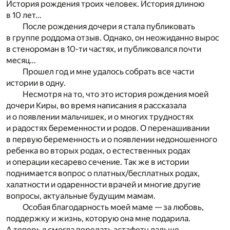
История рождения троих человек. История длиною
в 10 лет…
После рождения дочери я стала публиковать
в группе роддома отзыв. Однако, он неожиданно вырос
в стенороман в 10-ти частях, и публиковался почти
месяц…
Прошел год и мне удалось собрать все части
истории в одну.
Несмотря на то, что это история рождения моей
дочери Киры, во время написания я рассказала
и о появлении мальчишек, и о многих трудностях
и радостях беременности и родов. О перенашивании
в первую беременность и о появлении недоношенного
ребенка во вторых родах, о естественных родах
и операции кесарево сечение. Так же в истории
поднимается вопрос о платных/бесплатных родах,
халатности и одаренности врачей и многие другие
вопросы, актуальные будущим мамам.
Особая благодарность моей маме — за любовь,
поддержку и жизнь, которую она мне подарила.
А теперь я смогла передать эстафету дальше.