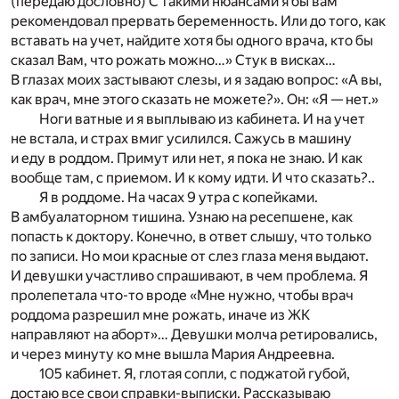
(передаю дословно) С такими нюансами я бы вам
рекомендовал прервать беременность. Или до того, как
вставать на учет, найдите хотя бы одного врача, кто бы
сказал Вам, что рожать можно…» Стук в висках…
В глазах моих застывают слезы, и я задаю вопрос: «А вы,
как врач, мне этого сказать не можете?». Он: «Я — нет.»
Ноги ватные и я выплываю из кабинета. И на учет
не встала, и страх вмиг усилился. Сажусь в машину
и еду в роддом. Примут или нет, я пока не знаю. И как
вообще там, с приемом. И к кому идти. И что сказать?..
Я в роддоме. На часах 9 утра с копейками.
В амбуалаторном тишина. Узнаю на ресепшене, как
попасть к доктору. Конечно, в ответ слышу, что только
по записи. Но мои красные от слез глаза меня выдают.
И девушки участливо спрашивают, в чем проблема. Я
пролепетала что-то вроде «Мне нужно, чтобы врач
роддома разрешил мне рожать, иначе из ЖК
направляют на аборт»… Девушки молча ретировались,
и через минуту ко мне вышла Мария Андреевна.
105 кабинет. Я, глотая сопли, с поджатой губой,
достаю все свои справки-выписки. Рассказываю